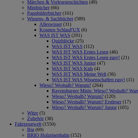
Märchen & Vorlesegeschichten
(49)
Minibücher
(66)
Pappbilderbücher
(161)
Wissens- & Sachbücher
(589)
Alleswisser
(31)
Kosmos SchlauFUX
(6)
WAS IST WAS
(291)
Quizblöcke
(25)
WAS IST WAS
(112)
WAS IST WAS Erstes Lesen
(46)
WAS IST WAS Erstes Lesen easy!
(21)
WAS IST WAS Junior
(47)
WAS IST WAS Kids
(4)
WAS IST WAS Meine Welt
(36)
WAS IST WAS Wissenschaften easy!
(11)
Wieso? Weshalb? Warum?
(264)
Ravensburger Minis: Wieso? Weshalb? Wa
Wieso? Weshalb? Warum?
(120)
Wieso? Weshalb? Warum? Erstleser
(17)
Wieso? Weshalb? Warum? Junior
(105)
Witze
(5)
Zubehör
(38)
Fahrzeugwelt
(1550)
Big
(69)
BRIO Holzeisenbahn
(152)