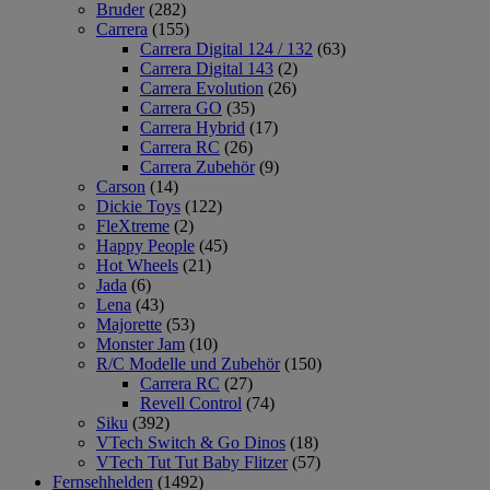
Bruder
(282)
Carrera
(155)
Carrera Digital 124 / 132
(63)
Carrera Digital 143
(2)
Carrera Evolution
(26)
Carrera GO
(35)
Carrera Hybrid
(17)
Carrera RC
(26)
Carrera Zubehör
(9)
Carson
(14)
Dickie Toys
(122)
FleXtreme
(2)
Happy People
(45)
Hot Wheels
(21)
Jada
(6)
Lena
(43)
Majorette
(53)
Monster Jam
(10)
R/C Modelle und Zubehör
(150)
Carrera RC
(27)
Revell Control
(74)
Siku
(392)
VTech Switch & Go Dinos
(18)
VTech Tut Tut Baby Flitzer
(57)
Fernsehhelden
(1492)