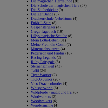
Die magischen Tierfreunde
(20)
Die Schule der magischen Tiere
(57)
Die Zauberkicker
(9)
Die ZeitBande
(5)
Drachenschule Nebelsturm
(4)
Fußball-Stars
(8)
Gespensterjäger
(4)
Gregs Tagebuch
(19)
Lillys magische Schuhe
(8)
Mein Lotta-Leben
(31)
Meine Freundin Conni
(7)
Mitternachtskatzen
(4)
Pettersson und Findus
(10)
Racing Legends
(2)
Ruby Fairygale
(5)
Sternenschweif
(43)
Tafiti
(24)
Tiger Warrior
(2)
TKKG Junior
(20)
Vico Drachenbruder
(4)
Whisperworld
(6)
Wildpferde - mutig und frei
(6)
Windwalkers
(2)
Woodwalkers
(6)
Wundermähne
(4)