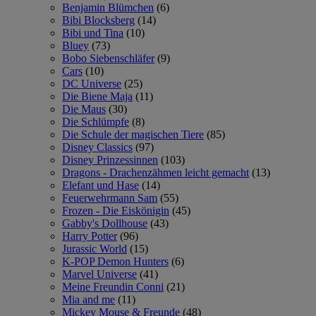
Benjamin Blümchen
(6)
Bibi Blocksberg
(14)
Bibi und Tina
(10)
Bluey
(73)
Bobo Siebenschläfer
(9)
Cars
(10)
DC Universe
(25)
Die Biene Maja
(11)
Die Maus
(30)
Die Schlümpfe
(8)
Die Schule der magischen Tiere
(85)
Disney Classics
(97)
Disney Prinzessinnen
(103)
Dragons - Drachenzähmen leicht gemacht
(13)
Elefant und Hase
(14)
Feuerwehrmann Sam
(55)
Frozen - Die Eiskönigin
(45)
Gabby's Dollhouse
(43)
Harry Potter
(96)
Jurassic World
(15)
K-POP Demon Hunters
(6)
Marvel Universe
(41)
Meine Freundin Conni
(21)
Mia and me
(11)
Mickey Mouse & Freunde
(48)