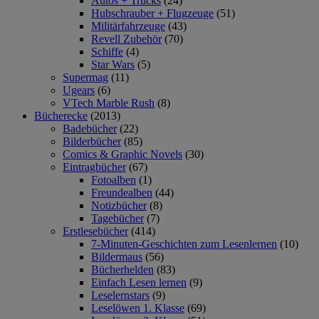
Autos + Trucks
(24)
Hubschrauber + Flugzeuge
(51)
Militärfahrzeuge
(43)
Revell Zubehör
(70)
Schiffe
(4)
Star Wars
(5)
Supermag
(11)
Ugears
(6)
VTech Marble Rush
(8)
Bücherecke
(2013)
Badebücher
(22)
Bilderbücher
(85)
Comics & Graphic Novels
(30)
Eintragbücher
(67)
Fotoalben
(1)
Freundealben
(44)
Notizbücher
(8)
Tagebücher
(7)
Erstlesebücher
(414)
7-Minuten-Geschichten zum Lesenlernen
(10)
Bildermaus
(56)
Bücherhelden
(83)
Einfach Lesen lernen
(9)
Leselernstars
(9)
Leselöwen 1. Klasse
(69)