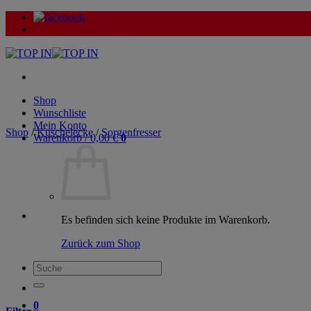
Zum
Inhalt
springen
Shop
Wunschliste
Mein Konto
Shop
/
Kuschelecke
/
Sorgenfresser
Warenkorb /
0,00
€
0
Es befinden sich keine Produkte im Warenkorb.
Zurück zum Shop
Suche
nach:
0