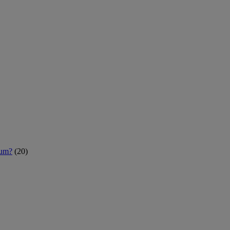
rum?
(20)