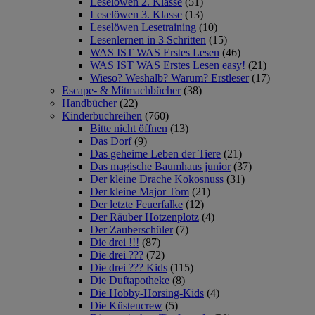
Leselöwen 2. Klasse
(51)
Leselöwen 3. Klasse
(13)
Leselöwen Lesetraining
(10)
Lesenlernen in 3 Schritten
(15)
WAS IST WAS Erstes Lesen
(46)
WAS IST WAS Erstes Lesen easy!
(21)
Wieso? Weshalb? Warum? Erstleser
(17)
Escape- & Mitmachbücher
(38)
Handbücher
(22)
Kinderbuchreihen
(760)
Bitte nicht öffnen
(13)
Das Dorf
(9)
Das geheime Leben der Tiere
(21)
Das magische Baumhaus junior
(37)
Der kleine Drache Kokosnuss
(31)
Der kleine Major Tom
(21)
Der letzte Feuerfalke
(12)
Der Räuber Hotzenplotz
(4)
Der Zauberschüler
(7)
Die drei !!!
(87)
Die drei ???
(72)
Die drei ??? Kids
(115)
Die Duftapotheke
(8)
Die Hobby-Horsing-Kids
(4)
Die Küstencrew
(5)