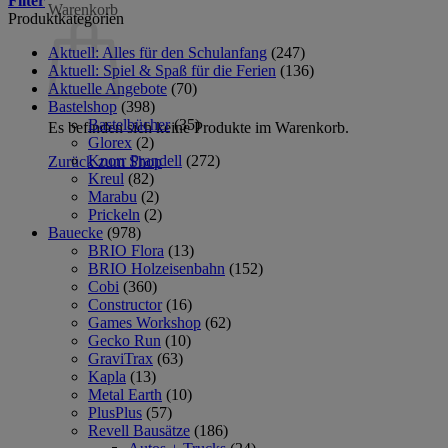
Filter
Warenkorb
Produktkategorien
Aktuell: Alles für den Schulanfang
(247)
Aktuell: Spiel & Spaß für die Ferien
(136)
Aktuelle Angebote
(70)
Bastelshop
(398)
Bastelbücher
(35)
Es befinden sich keine Produkte im Warenkorb.
Glorex
(2)
Knorr Prandell
(272)
Zurück zum Shop
Kreul
(82)
Marabu
(2)
Prickeln
(2)
Bauecke
(978)
BRIO Flora
(13)
BRIO Holzeisenbahn
(152)
Cobi
(360)
Constructor
(16)
Games Workshop
(62)
Gecko Run
(10)
GraviTrax
(63)
Kapla
(13)
Metal Earth
(10)
PlusPlus
(57)
Revell Bausätze
(186)