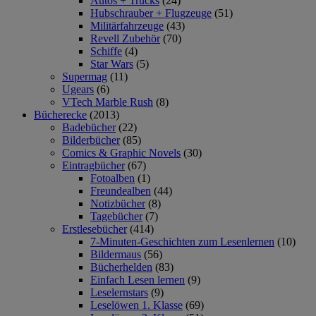
Autos + Trucks
(24)
Hubschrauber + Flugzeuge
(51)
Militärfahrzeuge
(43)
Revell Zubehör
(70)
Schiffe
(4)
Star Wars
(5)
Supermag
(11)
Ugears
(6)
VTech Marble Rush
(8)
Bücherecke
(2013)
Badebücher
(22)
Bilderbücher
(85)
Comics & Graphic Novels
(30)
Eintragbücher
(67)
Fotoalben
(1)
Freundealben
(44)
Notizbücher
(8)
Tagebücher
(7)
Erstlesebücher
(414)
7-Minuten-Geschichten zum Lesenlernen
(10)
Bildermaus
(56)
Bücherhelden
(83)
Einfach Lesen lernen
(9)
Leselernstars
(9)
Leselöwen 1. Klasse
(69)