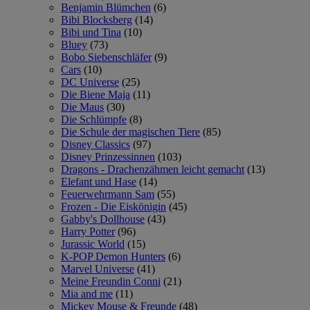
Benjamin Blümchen
(6)
Bibi Blocksberg
(14)
Bibi und Tina
(10)
Bluey
(73)
Bobo Siebenschläfer
(9)
Cars
(10)
DC Universe
(25)
Die Biene Maja
(11)
Die Maus
(30)
Die Schlümpfe
(8)
Die Schule der magischen Tiere
(85)
Disney Classics
(97)
Disney Prinzessinnen
(103)
Dragons - Drachenzähmen leicht gemacht
(13)
Elefant und Hase
(14)
Feuerwehrmann Sam
(55)
Frozen - Die Eiskönigin
(45)
Gabby's Dollhouse
(43)
Harry Potter
(96)
Jurassic World
(15)
K-POP Demon Hunters
(6)
Marvel Universe
(41)
Meine Freundin Conni
(21)
Mia and me
(11)
Mickey Mouse & Freunde
(48)