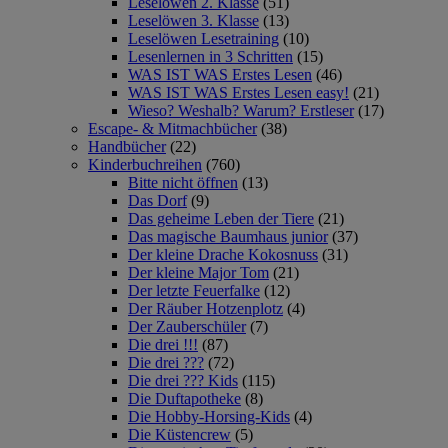
Leselöwen 2. Klasse
(51)
Leselöwen 3. Klasse
(13)
Leselöwen Lesetraining
(10)
Lesenlernen in 3 Schritten
(15)
WAS IST WAS Erstes Lesen
(46)
WAS IST WAS Erstes Lesen easy!
(21)
Wieso? Weshalb? Warum? Erstleser
(17)
Escape- & Mitmachbücher
(38)
Handbücher
(22)
Kinderbuchreihen
(760)
Bitte nicht öffnen
(13)
Das Dorf
(9)
Das geheime Leben der Tiere
(21)
Das magische Baumhaus junior
(37)
Der kleine Drache Kokosnuss
(31)
Der kleine Major Tom
(21)
Der letzte Feuerfalke
(12)
Der Räuber Hotzenplotz
(4)
Der Zauberschüler
(7)
Die drei !!!
(87)
Die drei ???
(72)
Die drei ??? Kids
(115)
Die Duftapotheke
(8)
Die Hobby-Horsing-Kids
(4)
Die Küstencrew
(5)