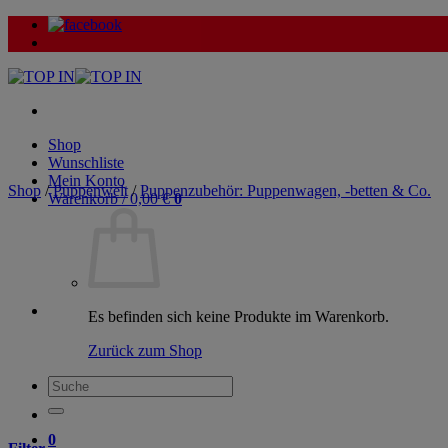
Zum
Inhalt
springen
Shop
Wunschliste
Mein Konto
Shop
/
Puppenwelt
/
Puppenzubehör: Puppenwagen, -betten & Co.
Warenkorb /
0,00
€
0
Es befinden sich keine Produkte im Warenkorb.
Zurück zum Shop
Suche
nach:
0