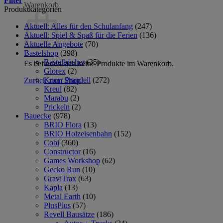
Filter
Warenkorb
Produktkategorien
Aktuell: Alles für den Schulanfang
(247)
Aktuell: Spiel & Spaß für die Ferien
(136)
Aktuelle Angebote
(70)
Bastelshop
(398)
Bastelbücher
(35)
Es befinden sich keine Produkte im Warenkorb.
Glorex
(2)
Knorr Prandell
(272)
Zurück zum Shop
Kreul
(82)
Marabu
(2)
Prickeln
(2)
Bauecke
(978)
BRIO Flora
(13)
BRIO Holzeisenbahn
(152)
Cobi
(360)
Constructor
(16)
Games Workshop
(62)
Gecko Run
(10)
GraviTrax
(63)
Kapla
(13)
Metal Earth
(10)
PlusPlus
(57)
Revell Bausätze
(186)