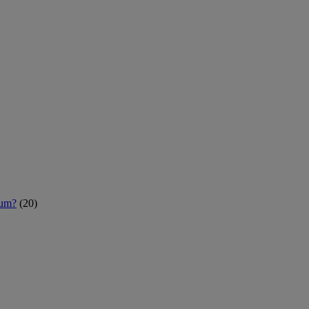
rum?
(20)