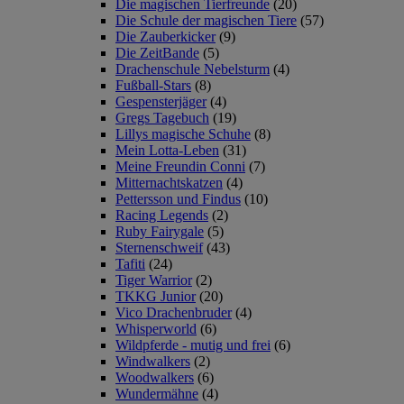
Die magischen Tierfreunde
(20)
Die Schule der magischen Tiere
(57)
Die Zauberkicker
(9)
Die ZeitBande
(5)
Drachenschule Nebelsturm
(4)
Fußball-Stars
(8)
Gespensterjäger
(4)
Gregs Tagebuch
(19)
Lillys magische Schuhe
(8)
Mein Lotta-Leben
(31)
Meine Freundin Conni
(7)
Mitternachtskatzen
(4)
Pettersson und Findus
(10)
Racing Legends
(2)
Ruby Fairygale
(5)
Sternenschweif
(43)
Tafiti
(24)
Tiger Warrior
(2)
TKKG Junior
(20)
Vico Drachenbruder
(4)
Whisperworld
(6)
Wildpferde - mutig und frei
(6)
Windwalkers
(2)
Woodwalkers
(6)
Wundermähne
(4)