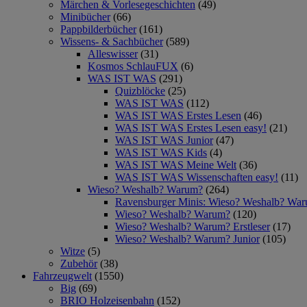
Märchen & Vorlesegeschichten
(49)
Minibücher
(66)
Pappbilderbücher
(161)
Wissens- & Sachbücher
(589)
Alleswisser
(31)
Kosmos SchlauFUX
(6)
WAS IST WAS
(291)
Quizblöcke
(25)
WAS IST WAS
(112)
WAS IST WAS Erstes Lesen
(46)
WAS IST WAS Erstes Lesen easy!
(21)
WAS IST WAS Junior
(47)
WAS IST WAS Kids
(4)
WAS IST WAS Meine Welt
(36)
WAS IST WAS Wissenschaften easy!
(11)
Wieso? Weshalb? Warum?
(264)
Ravensburger Minis: Wieso? Weshalb? Wa
Wieso? Weshalb? Warum?
(120)
Wieso? Weshalb? Warum? Erstleser
(17)
Wieso? Weshalb? Warum? Junior
(105)
Witze
(5)
Zubehör
(38)
Fahrzeugwelt
(1550)
Big
(69)
BRIO Holzeisenbahn
(152)