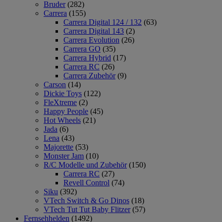
Bruder
(282)
Carrera
(155)
Carrera Digital 124 / 132
(63)
Carrera Digital 143
(2)
Carrera Evolution
(26)
Carrera GO
(35)
Carrera Hybrid
(17)
Carrera RC
(26)
Carrera Zubehör
(9)
Carson
(14)
Dickie Toys
(122)
FleXtreme
(2)
Happy People
(45)
Hot Wheels
(21)
Jada
(6)
Lena
(43)
Majorette
(53)
Monster Jam
(10)
R/C Modelle und Zubehör
(150)
Carrera RC
(27)
Revell Control
(74)
Siku
(392)
VTech Switch & Go Dinos
(18)
VTech Tut Tut Baby Flitzer
(57)
Fernsehhelden
(1492)