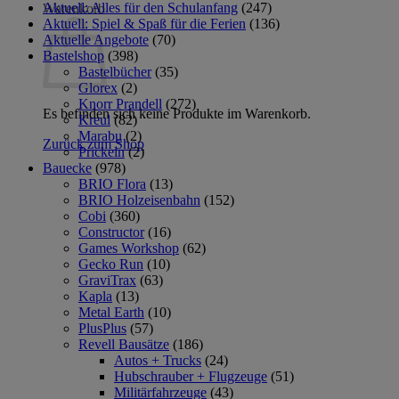
Aktuell: Alles für den Schulanfang
(247)
Warenkorb
Aktuell: Spiel & Spaß für die Ferien
(136)
Aktuelle Angebote
(70)
Bastelshop
(398)
Bastelbücher
(35)
Glorex
(2)
Knorr Prandell
(272)
Es befinden sich keine Produkte im Warenkorb.
Kreul
(82)
Marabu
(2)
Zurück zum Shop
Prickeln
(2)
Bauecke
(978)
BRIO Flora
(13)
BRIO Holzeisenbahn
(152)
Cobi
(360)
Constructor
(16)
Games Workshop
(62)
Gecko Run
(10)
GraviTrax
(63)
Kapla
(13)
Metal Earth
(10)
PlusPlus
(57)
Revell Bausätze
(186)
Autos + Trucks
(24)
Hubschrauber + Flugzeuge
(51)
Militärfahrzeuge
(43)