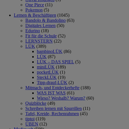
One Piece
(11)
Pokemon
(5)
Lernen & Beschäftigen
(1045)
Bandolo & Bandolino
(63)
Digitales Lernen
(50)
Edurino
(18)
Fit für die Schule
(52)
LERNSTERN
(22)
LÜK
(389)
bambinoLÜK
(86)
LÜK
(87)
LÜK – DAS SPIEL
(5)
miniLÜK
(189)
pocketLÜK
(1)
SteckLÜK
(19)
Tipp-drauf-LÜK
(2)
Mitmach- und Entdeckerhefte
(188)
WAS IST WAS
(61)
Wieso? Weshalb? Warum?
(60)
Quizblöcke
(49)
Schreiben lernen mit Spurrillen
(11)
Tafel, Kreide, Rechenrahmen
(45)
tiptoi
(119)
ÜBEN
(12)