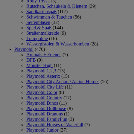
Rolly Toys
(13)
Rutschen, Schaukeln & Klettern
(39)
Sandkastenspaß
(117)
Schwimmen & Tauchen
(56)
Seifenblasen
(32)
Spiel & Spaß
(144)
Straßenmalkreide
(9)
Trampoline
(16)
Wasserpistolen & Wasserbomben
(28)
Playmobil
(476)
Animals + Friends
(7)
DFB
(9)
Monster High
(11)
Playmobil 1,2,3
(15)
Playmobil Asterix
(15)
Playmobil City Action / Action Heroes
(56)
Playmobil City Life
(11)
Playmobil Color
(8)
Playmobil Country
(17)
Playmobil Dinos
(11)
Playmobil Dollhouse
(8)
Playmobil Dragons
(1)
Playmobil FamilyFun
(3)
Playmobil Horses of Waterfall
(7)
Playmobil Junior
(37)