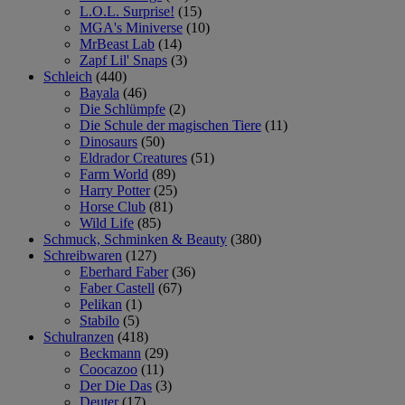
L.O.L. Surprise!
(15)
MGA's Miniverse
(10)
MrBeast Lab
(14)
Zapf Lil' Snaps
(3)
Schleich
(440)
Bayala
(46)
Die Schlümpfe
(2)
Die Schule der magischen Tiere
(11)
Dinosaurs
(50)
Eldrador Creatures
(51)
Farm World
(89)
Harry Potter
(25)
Horse Club
(81)
Wild Life
(85)
Schmuck, Schminken & Beauty
(380)
Schreibwaren
(127)
Eberhard Faber
(36)
Faber Castell
(67)
Pelikan
(1)
Stabilo
(5)
Schulranzen
(418)
Beckmann
(29)
Coocazoo
(11)
Der Die Das
(3)
Deuter
(17)