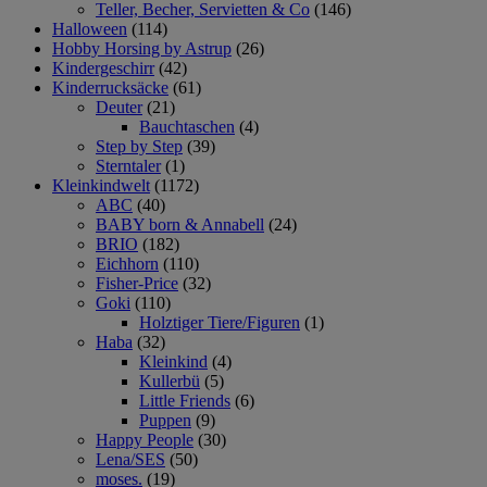
Teller, Becher, Servietten & Co
(146)
Halloween
(114)
Hobby Horsing by Astrup
(26)
Kindergeschirr
(42)
Kinderrucksäcke
(61)
Deuter
(21)
Bauchtaschen
(4)
Step by Step
(39)
Sterntaler
(1)
Kleinkindwelt
(1172)
ABC
(40)
BABY born & Annabell
(24)
BRIO
(182)
Eichhorn
(110)
Fisher-Price
(32)
Goki
(110)
Holztiger Tiere/Figuren
(1)
Haba
(32)
Kleinkind
(4)
Kullerbü
(5)
Little Friends
(6)
Puppen
(9)
Happy People
(30)
Lena/SES
(50)
moses.
(19)