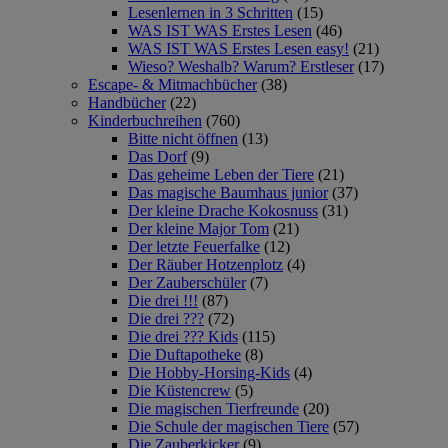
Lesenlernen in 3 Schritten
(15)
WAS IST WAS Erstes Lesen
(46)
WAS IST WAS Erstes Lesen easy!
(21)
Wieso? Weshalb? Warum? Erstleser
(17)
Escape- & Mitmachbücher
(38)
Handbücher
(22)
Kinderbuchreihen
(760)
Bitte nicht öffnen
(13)
Das Dorf
(9)
Das geheime Leben der Tiere
(21)
Das magische Baumhaus junior
(37)
Der kleine Drache Kokosnuss
(31)
Der kleine Major Tom
(21)
Der letzte Feuerfalke
(12)
Der Räuber Hotzenplotz
(4)
Der Zauberschüler
(7)
Die drei !!!
(87)
Die drei ???
(72)
Die drei ??? Kids
(115)
Die Duftapotheke
(8)
Die Hobby-Horsing-Kids
(4)
Die Küstencrew
(5)
Die magischen Tierfreunde
(20)
Die Schule der magischen Tiere
(57)
Die Zauberkicker
(9)