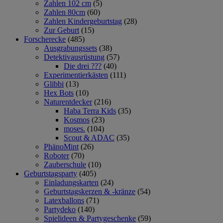
Zahlen 102 cm
(5)
Zahlen 80cm
(60)
Zahlen Kindergeburtstag
(28)
Zur Geburt
(15)
Forscherecke
(485)
Ausgrabungssets
(38)
Detektivausrüstung
(57)
Die drei ???
(40)
Experimentierkästen
(111)
Glibbi
(13)
Hex Bots
(10)
Naturentdecker
(216)
Haba Terra Kids
(35)
Kosmos
(23)
moses.
(104)
Scout & ADAC
(35)
PhänoMint
(26)
Roboter
(70)
Zauberschule
(10)
Geburtstagsparty
(405)
Einladungskarten
(24)
Geburtstagskerzen & -kränze
(54)
Latexballons
(71)
Partydeko
(140)
Spielideen & Partygeschenke
(59)