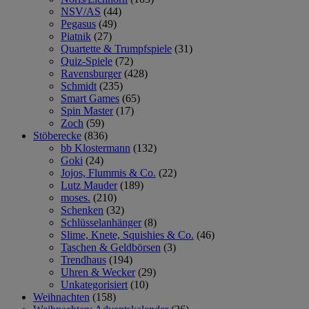
NSV/AS
(44)
Pegasus
(49)
Piatnik
(27)
Quartette & Trumpfspiele
(31)
Quiz-Spiele
(72)
Ravensburger
(428)
Schmidt
(235)
Smart Games
(65)
Spin Master
(17)
Zoch
(59)
Stöberecke
(836)
bb Klostermann
(132)
Goki
(24)
Jojos, Flummis & Co.
(22)
Lutz Mauder
(189)
moses.
(210)
Schenken
(32)
Schlüsselanhänger
(8)
Slime, Knete, Squishies & Co.
(46)
Taschen & Geldbörsen
(3)
Trendhaus
(194)
Uhren & Wecker
(29)
Unkategorisiert
(10)
Weihnachten
(158)