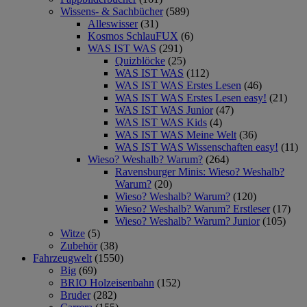
Wissens- & Sachbücher
(589)
Alleswisser
(31)
Kosmos SchlauFUX
(6)
WAS IST WAS
(291)
Quizblöcke
(25)
WAS IST WAS
(112)
WAS IST WAS Erstes Lesen
(46)
WAS IST WAS Erstes Lesen easy!
(21)
WAS IST WAS Junior
(47)
WAS IST WAS Kids
(4)
WAS IST WAS Meine Welt
(36)
WAS IST WAS Wissenschaften easy!
(11)
Wieso? Weshalb? Warum?
(264)
Ravensburger Minis: Wieso? Weshalb?
Warum?
(20)
Wieso? Weshalb? Warum?
(120)
Wieso? Weshalb? Warum? Erstleser
(17)
Wieso? Weshalb? Warum? Junior
(105)
Witze
(5)
Zubehör
(38)
Fahrzeugwelt
(1550)
Big
(69)
BRIO Holzeisenbahn
(152)
Bruder
(282)