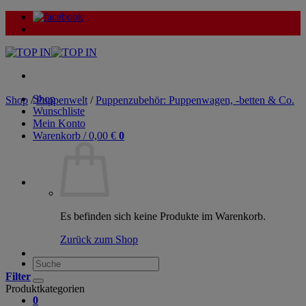
Zum
Inhalt
springen
Shop
Shop
/
Puppenwelt
/
Puppenzubehör: Puppenwagen, -betten & Co.
Wunschliste
Mein Konto
Warenkorb /
0,00
€
0
Es befinden sich keine Produkte im Warenkorb.
Zurück zum Shop
Suche
nach:
Filter
Produktkategorien
0