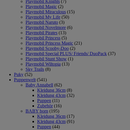
Playmobil Knights
(7)
Playmobil Magic
(2)
Playmobil Miraculous
(15)
Playmobil My Life
(50)
Playmobil Naruto
(3)
Playmobil Novelmore
(6)
Playmobil Pirates
(13)
Playmobil Princess
(5)
Playmobil Princess Magic
(21)
Playmobil Scooby-Doo
(2)
Playmobil Special PLUS/ Friends/ DuoPack
(37)
Playmobil Stunt Show
(1)
Playmobil Wiltopia
(13)
Sky Trails
(8)
Puky
(52)
Puppenwelt
(541)
Baby Annabell
(62)
Kleidung 36cm
(8)
Kleidung 43cm
(32)
Puppen
(11)
Zubehör
(16)
BABY born
(195)
Kleidung 36cm
(17)
Kleidung 43cm
(91)
Puppen
(44)