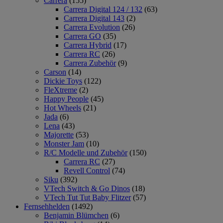
Carrera
(155)
Carrera Digital 124 / 132
(63)
Carrera Digital 143
(2)
Carrera Evolution
(26)
Carrera GO
(35)
Carrera Hybrid
(17)
Carrera RC
(26)
Carrera Zubehör
(9)
Carson
(14)
Dickie Toys
(122)
FleXtreme
(2)
Happy People
(45)
Hot Wheels
(21)
Jada
(6)
Lena
(43)
Majorette
(53)
Monster Jam
(10)
R/C Modelle und Zubehör
(150)
Carrera RC
(27)
Revell Control
(74)
Siku
(392)
VTech Switch & Go Dinos
(18)
VTech Tut Tut Baby Flitzer
(57)
Fernsehhelden
(1492)
Benjamin Blümchen
(6)