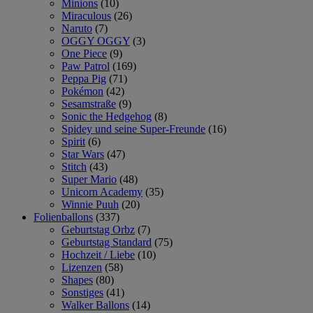
Minions
(10)
Miraculous
(26)
Naruto
(7)
OGGY OGGY
(3)
One Piece
(9)
Paw Patrol
(169)
Peppa Pig
(71)
Pokémon
(42)
Sesamstraße
(9)
Sonic the Hedgehog
(8)
Spidey und seine Super-Freunde
(16)
Spirit
(6)
Star Wars
(47)
Stitch
(43)
Super Mario
(48)
Unicorn Academy
(35)
Winnie Puuh
(20)
Folienballons
(337)
Geburtstag Orbz
(7)
Geburtstag Standard
(75)
Hochzeit / Liebe
(10)
Lizenzen
(58)
Shapes
(80)
Sonstiges
(41)
Walker Ballons
(14)