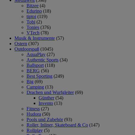
Mediawelt
(598)
Bitzee
(4)
Edurino
(18)
tiptoi
(119)
Tobi
(2)
Tonies
(376)
VTech
(78)
Musik & Instrumente
(57)
Ostern
(307)
Outdoorspaß
(1045)
AquaPlay
(27)
Authentic Sports
(34)
Ballsport
(118)
BERG
(56)
Best Sporting
(249)
Big
(69)
Camping
(13)
Drachen und Wurfgleiter
(69)
Günther
(54)
Invento
(13)
Fitness
(27)
Hudora
(50)
Pools und Zubehör
(93)
Roller, Inliner, Skateboard & Co
(147)
Rollplay
(5)