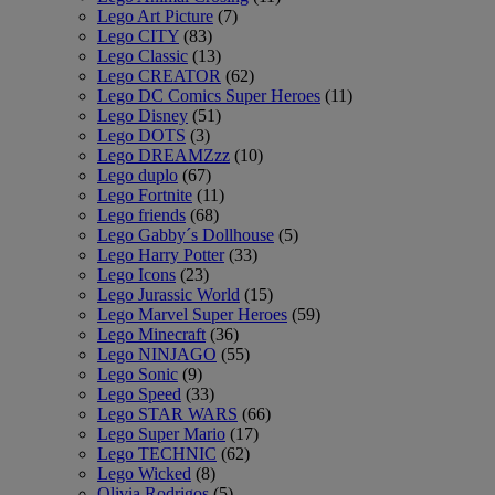
Lego Art Picture
(7)
Lego CITY
(83)
Lego Classic
(13)
Lego CREATOR
(62)
Lego DC Comics Super Heroes
(11)
Lego Disney
(51)
Lego DOTS
(3)
Lego DREAMZzz
(10)
Lego duplo
(67)
Lego Fortnite
(11)
Lego friends
(68)
Lego Gabby´s Dollhouse
(5)
Lego Harry Potter
(33)
Lego Icons
(23)
Lego Jurassic World
(15)
Lego Marvel Super Heroes
(59)
Lego Minecraft
(36)
Lego NINJAGO
(55)
Lego Sonic
(9)
Lego Speed
(33)
Lego STAR WARS
(66)
Lego Super Mario
(17)
Lego TECHNIC
(62)
Lego Wicked
(8)
Olivia Rodrigos
(5)