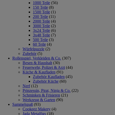
1000 Teile
(56)
150 Teile
(8)
1500 Teile
(1)
200 Teile
(11)
2000 Teile
(4)
3000 Teile
(2)
3x24 Teile
(6)
3x48 Teile
(7)
500 Teile
(3)
60 Teile
(4)
Würfelpuzzle
(2)
Zubehör
(5)
Rollenspiel, Verkleiden & Co.
(307)
Besen & Haushalt
(30)
Feuerwehr, Polizei & Arzt
(44)
Küche & Kaufladen
(91)
Zubehör Kaufladen
(45)
Zubehör Küche
(60)
Nerf
(12)
Prinzessin, Pirat, Ninja & Co.
(22)
Schminken & Frisieren
(21)
Werkzeug & Garten
(90)
Sammelspaß
(93)
Cookeez Makery
(4)
Jada Metalfigs
(18)