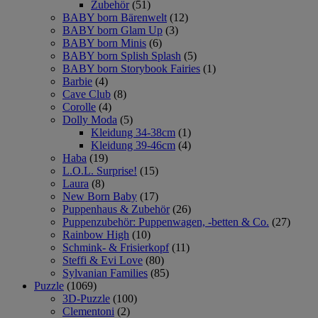
Zubehör
(51)
BABY born Bärenwelt
(12)
BABY born Glam Up
(3)
BABY born Minis
(6)
BABY born Splish Splash
(5)
BABY born Storybook Fairies
(1)
Barbie
(4)
Cave Club
(8)
Corolle
(4)
Dolly Moda
(5)
Kleidung 34-38cm
(1)
Kleidung 39-46cm
(4)
Haba
(19)
L.O.L. Surprise!
(15)
Laura
(8)
New Born Baby
(17)
Puppenhaus & Zubehör
(26)
Puppenzubehör: Puppenwagen, -betten & Co.
(27)
Rainbow High
(10)
Schmink- & Frisierkopf
(11)
Steffi & Evi Love
(80)
Sylvanian Families
(85)
Puzzle
(1069)
3D-Puzzle
(100)
Clementoni
(2)