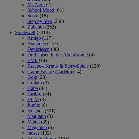
Mc Neill
(2)
School-Mood
(61)
Scout
(18)
Step by Step
(256)
Zubehör
(262)
Spielewelt
(2018)
Amigo
(117)
Asmodee
(137)
Denkriesen
(30)
Drei Hasen in der Abendsonne
(4)
EMF
(14)
Escape-, Krimi- & Story-Spiele
(130)
Game Factory/Carletto
(14)
Goki
(28)
Goliath
(9)
Haba
(83)
Hasbro
(44)
HCM
(3)
Jumbo
(8)
Kosmos
(301)
Magilano
(3)
Mattel
(39)
Megableu
(4)
moses
(133)
Noris/Eichhorn
(103)