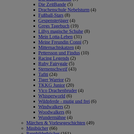
Die ZeitBande
(5)
Drachenschule Nebelsturm
(4)
Fußball-Stars
(8)
Gespensterjäger
(4)
Gregs Tagebuch
(19)
Lillys magische Schuhe
(8)
Mein Lotta-Leben
(31)
Meine Freundin Conni
(7)
Mitternachtskatzen
(4)
Pettersson und Findus
(10)
Racing Legends
(2)
Ruby Fairygale
(5)
Sternenschweif
(43)
Tafiti
(24)
Tiger Warrior
(2)
TKKG Junior
(20)
Vico Drachenbruder
(4)
Whisperworld
(6)
Wildpferde - mutig und frei
(6)
Windwalkers
(2)
Woodwalkers
(6)
Wundermähne
(4)
Märchen & Vorlesegeschichten
(49)
Minibücher
(66)
Pappbilderbücher
(161)