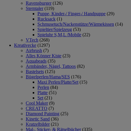
Ravensburger
(126)
Sterntaler
(119)
Puppe, Kinder-/ Finger-/ Handpuppe
(29)
Rucksack
(1)
Schmusetuch/Nackenstütze/Wärmekissen
(14)
Spieltier/Spielzeug
(53)
Spieluhr S,M,L /Mobile
(22)
VTech
(268)
Kreativecke
(1297)
Airbrush
(7)
Alles Könner Kiste
(23)
Aquabeads
(35)
Armbänder, Nägel, Tattoos
(82)
Bastelsets
(125)
Bügelperlen/Hama/SES
(176)
Maxi Perlen/Platte/Set
(15)
Perlen
(84)
Platte
(51)
Set
(21)
Cool Maker
(9)
CREATTO
(7)
Diamond Painting
(25)
Kinetic Sand
(36)
Kratzelbilder
(21)
Mal-, Sticker- & Rätselbücher
(335)