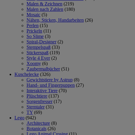
Malen & Zeichnen
(219)
Malen nach Zahlen
(180)
Mosaic
(5)
Nähen, Sticken, Handarbeiten
(26)
Perlen
(15)
Prickeln
(11)
So Slime
(3)
Spiral-Designer
(2)
Stempelspaß
(33)
Stickerspaß
(119)
Style 4 Ever
(2)
Xoomy
(6)
Zaubermalbücher
(51)
Kuschelecke
(326)
Gewichtstiere by Astrup
(8)
Hand- und Fingerpuppen
(27)
Interaktive Tiere
(70)
Plüschtiere
(137)
Sorgenfresser
(17)
Sterntaler
(31)
TY
(69)
Lego
(942)
Architecture
(8)
Botanicals
(26)
Lego Animal Crosing
(11)