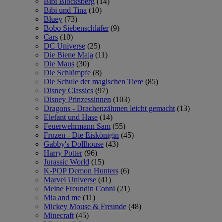
Bibi Blocksberg
(14)
Bibi und Tina
(10)
Bluey
(73)
Bobo Siebenschläfer
(9)
Cars
(10)
DC Universe
(25)
Die Biene Maja
(11)
Die Maus
(30)
Die Schlümpfe
(8)
Die Schule der magischen Tiere
(85)
Disney Classics
(97)
Disney Prinzessinnen
(103)
Dragons - Drachenzähmen leicht gemacht
(13)
Elefant und Hase
(14)
Feuerwehrmann Sam
(55)
Frozen - Die Eiskönigin
(45)
Gabby's Dollhouse
(43)
Harry Potter
(96)
Jurassic World
(15)
K-POP Demon Hunters
(6)
Marvel Universe
(41)
Meine Freundin Conni
(21)
Mia and me
(11)
Mickey Mouse & Freunde
(48)
Minecraft
(45)