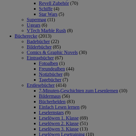
Revell Zubehör
(70)
Schiffe
(4)
Star Wars
(5)
Supermag
(11)
Ugears
(6)
VTech Marble Rush
(8)
Bücherecke
(2013)
Badebücher
(22)
Bilderbücher
(85)
Comics & Graphic Novels
(30)
Eintragbücher
(67)
Fotoalben
(1)
Freundealben
(44)
Notizbücher
(8)
Tagebücher
(7)
Erstlesebücher
(414)
7-Minuten-Geschichten zum Lesenlernen
(10)
Bildermaus
(56)
Bücherhelden
(83)
Einfach Lesen lernen
(9)
Leselernstars
(9)
Leselöwen 1. Klasse
(69)
Leselöwen 2. Klasse
(51)
Leselöwen 3. Klasse
(13)
Leselöwen Lesetraining
(10)