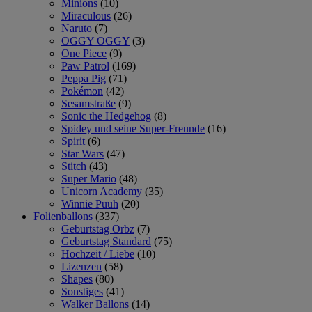
Minions
(10)
Miraculous
(26)
Naruto
(7)
OGGY OGGY
(3)
One Piece
(9)
Paw Patrol
(169)
Peppa Pig
(71)
Pokémon
(42)
Sesamstraße
(9)
Sonic the Hedgehog
(8)
Spidey und seine Super-Freunde
(16)
Spirit
(6)
Star Wars
(47)
Stitch
(43)
Super Mario
(48)
Unicorn Academy
(35)
Winnie Puuh
(20)
Folienballons
(337)
Geburtstag Orbz
(7)
Geburtstag Standard
(75)
Hochzeit / Liebe
(10)
Lizenzen
(58)
Shapes
(80)
Sonstiges
(41)
Walker Ballons
(14)