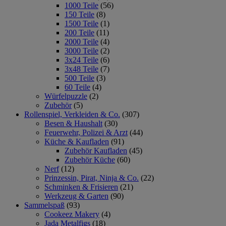
1000 Teile
(56)
150 Teile
(8)
1500 Teile
(1)
200 Teile
(11)
2000 Teile
(4)
3000 Teile
(2)
3x24 Teile
(6)
3x48 Teile
(7)
500 Teile
(3)
60 Teile
(4)
Würfelpuzzle
(2)
Zubehör
(5)
Rollenspiel, Verkleiden & Co.
(307)
Besen & Haushalt
(30)
Feuerwehr, Polizei & Arzt
(44)
Küche & Kaufladen
(91)
Zubehör Kaufladen
(45)
Zubehör Küche
(60)
Nerf
(12)
Prinzessin, Pirat, Ninja & Co.
(22)
Schminken & Frisieren
(21)
Werkzeug & Garten
(90)
Sammelspaß
(93)
Cookeez Makery
(4)
Jada Metalfigs
(18)