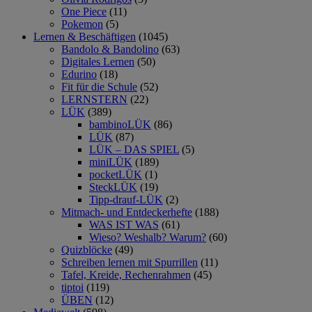
One Piece
(11)
Pokemon
(5)
Lernen & Beschäftigen
(1045)
Bandolo & Bandolino
(63)
Digitales Lernen
(50)
Edurino
(18)
Fit für die Schule
(52)
LERNSTERN
(22)
LÜK
(389)
bambinoLÜK
(86)
LÜK
(87)
LÜK – DAS SPIEL
(5)
miniLÜK
(189)
pocketLÜK
(1)
SteckLÜK
(19)
Tipp-drauf-LÜK
(2)
Mitmach- und Entdeckerhefte
(188)
WAS IST WAS
(61)
Wieso? Weshalb? Warum?
(60)
Quizblöcke
(49)
Schreiben lernen mit Spurrillen
(11)
Tafel, Kreide, Rechenrahmen
(45)
tiptoi
(119)
ÜBEN
(12)