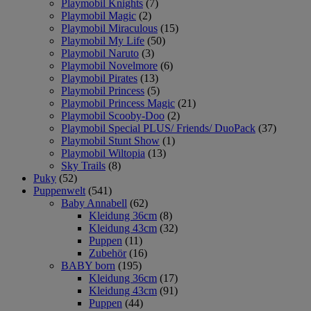
Playmobil Knights
(7)
Playmobil Magic
(2)
Playmobil Miraculous
(15)
Playmobil My Life
(50)
Playmobil Naruto
(3)
Playmobil Novelmore
(6)
Playmobil Pirates
(13)
Playmobil Princess
(5)
Playmobil Princess Magic
(21)
Playmobil Scooby-Doo
(2)
Playmobil Special PLUS/ Friends/ DuoPack
(37)
Playmobil Stunt Show
(1)
Playmobil Wiltopia
(13)
Sky Trails
(8)
Puky
(52)
Puppenwelt
(541)
Baby Annabell
(62)
Kleidung 36cm
(8)
Kleidung 43cm
(32)
Puppen
(11)
Zubehör
(16)
BABY born
(195)
Kleidung 36cm
(17)
Kleidung 43cm
(91)
Puppen
(44)