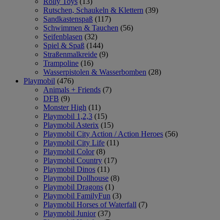
Rolly Toys
(13)
Rutschen, Schaukeln & Klettern
(39)
Sandkastenspaß
(117)
Schwimmen & Tauchen
(56)
Seifenblasen
(32)
Spiel & Spaß
(144)
Straßenmalkreide
(9)
Trampoline
(16)
Wasserpistolen & Wasserbomben
(28)
Playmobil
(476)
Animals + Friends
(7)
DFB
(9)
Monster High
(11)
Playmobil 1,2,3
(15)
Playmobil Asterix
(15)
Playmobil City Action / Action Heroes
(56)
Playmobil City Life
(11)
Playmobil Color
(8)
Playmobil Country
(17)
Playmobil Dinos
(11)
Playmobil Dollhouse
(8)
Playmobil Dragons
(1)
Playmobil FamilyFun
(3)
Playmobil Horses of Waterfall
(7)
Playmobil Junior
(37)