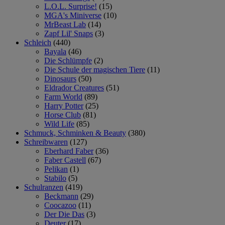
L.O.L. Surprise!
(15)
MGA's Miniverse
(10)
MrBeast Lab
(14)
Zapf Lil' Snaps
(3)
Schleich
(440)
Bayala
(46)
Die Schlümpfe
(2)
Die Schule der magischen Tiere
(11)
Dinosaurs
(50)
Eldrador Creatures
(51)
Farm World
(89)
Harry Potter
(25)
Horse Club
(81)
Wild Life
(85)
Schmuck, Schminken & Beauty
(380)
Schreibwaren
(127)
Eberhard Faber
(36)
Faber Castell
(67)
Pelikan
(1)
Stabilo
(5)
Schulranzen
(419)
Beckmann
(29)
Coocazoo
(11)
Der Die Das
(3)
Deuter
(17)