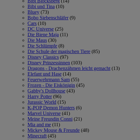
Bibi Blocksberg
(14)
Bibi und Tina
(10)
Bluey
(73)
Bobo Siebenschläfer
(9)
Cars
(10)
DC Universe
(25)
Die Biene Maja
(11)
Die Maus
(30)
Die Schlümpfe
(8)
Die Schule der magischen Tiere
(85)
Disney Classics
(97)
Disney Prinzessinnen
(103)
Dragons - Drachenzähmen leicht gemacht
(13)
Elefant und Hase
(14)
Feuerwehrmann Sam
(55)
Frozen - Die Eiskönigin
(45)
Gabby's Dollhouse
(43)
Harry Potter
(96)
Jurassic World
(15)
K-POP Demon Hunters
(6)
Marvel Universe
(41)
Meine Freundin Conni
(21)
Mia and me
(11)
Mickey Mouse & Freunde
(48)
Minecraft
(45)