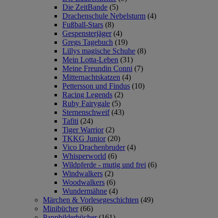
Die ZeitBande
(5)
Drachenschule Nebelsturm
(4)
Fußball-Stars
(8)
Gespensterjäger
(4)
Gregs Tagebuch
(19)
Lillys magische Schuhe
(8)
Mein Lotta-Leben
(31)
Meine Freundin Conni
(7)
Mitternachtskatzen
(4)
Pettersson und Findus
(10)
Racing Legends
(2)
Ruby Fairygale
(5)
Sternenschweif
(43)
Tafiti
(24)
Tiger Warrior
(2)
TKKG Junior
(20)
Vico Drachenbruder
(4)
Whisperworld
(6)
Wildpferde - mutig und frei
(6)
Windwalkers
(2)
Woodwalkers
(6)
Wundermähne
(4)
Märchen & Vorlesegeschichten
(49)
Minibücher
(66)
Pappbilderbücher
(161)