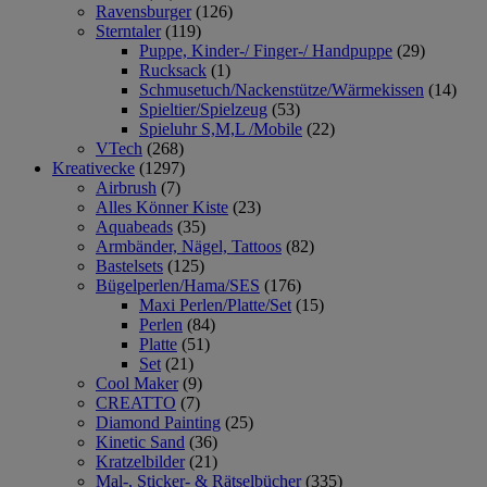
Ravensburger
(126)
Sterntaler
(119)
Puppe, Kinder-/ Finger-/ Handpuppe
(29)
Rucksack
(1)
Schmusetuch/Nackenstütze/Wärmekissen
(14)
Spieltier/Spielzeug
(53)
Spieluhr S,M,L /Mobile
(22)
VTech
(268)
Kreativecke
(1297)
Airbrush
(7)
Alles Könner Kiste
(23)
Aquabeads
(35)
Armbänder, Nägel, Tattoos
(82)
Bastelsets
(125)
Bügelperlen/Hama/SES
(176)
Maxi Perlen/Platte/Set
(15)
Perlen
(84)
Platte
(51)
Set
(21)
Cool Maker
(9)
CREATTO
(7)
Diamond Painting
(25)
Kinetic Sand
(36)
Kratzelbilder
(21)
Mal-, Sticker- & Rätselbücher
(335)