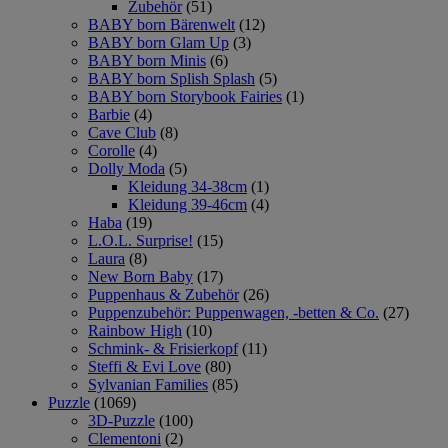
Zubehör
(51)
BABY born Bärenwelt
(12)
BABY born Glam Up
(3)
BABY born Minis
(6)
BABY born Splish Splash
(5)
BABY born Storybook Fairies
(1)
Barbie
(4)
Cave Club
(8)
Corolle
(4)
Dolly Moda
(5)
Kleidung 34-38cm
(1)
Kleidung 39-46cm
(4)
Haba
(19)
L.O.L. Surprise!
(15)
Laura
(8)
New Born Baby
(17)
Puppenhaus & Zubehör
(26)
Puppenzubehör: Puppenwagen, -betten & Co.
(27)
Rainbow High
(10)
Schmink- & Frisierkopf
(11)
Steffi & Evi Love
(80)
Sylvanian Families
(85)
Puzzle
(1069)
3D-Puzzle
(100)
Clementoni
(2)