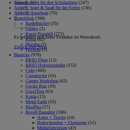
Aktuell: Alles für den Schulanfang
(247)
Warenkorb
Aktuell: Spiel & Spaß für die Ferien
(136)
Aktuelle Angebote
(70)
Bastelshop
(398)
Bastelbücher
(35)
Glorex
(2)
Knorr Prandell
(272)
Es befinden sich keine Produkte im Warenkorb.
Kreul
(82)
Marabu
(2)
Zurück zum Shop
Prickeln
(2)
Bauecke
(978)
BRIO Flora
(13)
BRIO Holzeisenbahn
(152)
Cobi
(360)
Constructor
(16)
Games Workshop
(62)
Gecko Run
(10)
GraviTrax
(63)
Kapla
(13)
Metal Earth
(10)
PlusPlus
(57)
Revell Bausätze
(186)
Autos + Trucks
(24)
Hubschrauber + Flugzeuge
(51)
Militärfahrzeuge
(43)