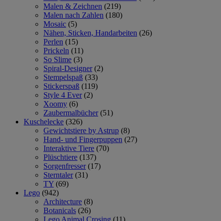
Malen & Zeichnen
(219)
Malen nach Zahlen
(180)
Mosaic
(5)
Nähen, Sticken, Handarbeiten
(26)
Perlen
(15)
Prickeln
(11)
So Slime
(3)
Spiral-Designer
(2)
Stempelspaß
(33)
Stickerspaß
(119)
Style 4 Ever
(2)
Xoomy
(6)
Zaubermalbücher
(51)
Kuschelecke
(326)
Gewichtstiere by Astrup
(8)
Hand- und Fingerpuppen
(27)
Interaktive Tiere
(70)
Plüschtiere
(137)
Sorgenfresser
(17)
Sterntaler
(31)
TY
(69)
Lego
(942)
Architecture
(8)
Botanicals
(26)
Lego Animal Crosing
(11)