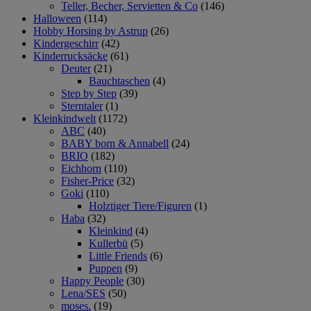
Teller, Becher, Servietten & Co
(146)
Halloween
(114)
Hobby Horsing by Astrup
(26)
Kindergeschirr
(42)
Kinderrucksäcke
(61)
Deuter
(21)
Bauchtaschen
(4)
Step by Step
(39)
Sterntaler
(1)
Kleinkindwelt
(1172)
ABC
(40)
BABY born & Annabell
(24)
BRIO
(182)
Eichhorn
(110)
Fisher-Price
(32)
Goki
(110)
Holztiger Tiere/Figuren
(1)
Haba
(32)
Kleinkind
(4)
Kullerbü
(5)
Little Friends
(6)
Puppen
(9)
Happy People
(30)
Lena/SES
(50)
moses.
(19)