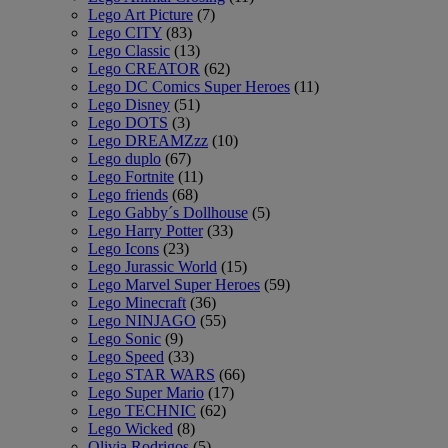
Lego Art Picture
(7)
Lego CITY
(83)
Lego Classic
(13)
Lego CREATOR
(62)
Lego DC Comics Super Heroes
(11)
Lego Disney
(51)
Lego DOTS
(3)
Lego DREAMZzz
(10)
Lego duplo
(67)
Lego Fortnite
(11)
Lego friends
(68)
Lego Gabby´s Dollhouse
(5)
Lego Harry Potter
(33)
Lego Icons
(23)
Lego Jurassic World
(15)
Lego Marvel Super Heroes
(59)
Lego Minecraft
(36)
Lego NINJAGO
(55)
Lego Sonic
(9)
Lego Speed
(33)
Lego STAR WARS
(66)
Lego Super Mario
(17)
Lego TECHNIC
(62)
Lego Wicked
(8)
Olivia Rodrigos
(5)