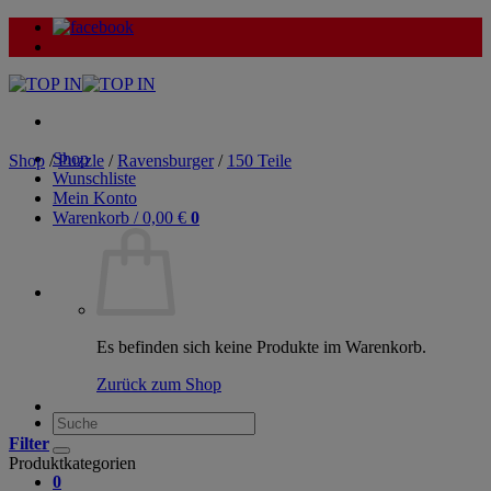
Zum
Inhalt
springen
Shop
Shop
/
Puzzle
/
Ravensburger
/
150 Teile
Wunschliste
Mein Konto
Warenkorb /
0,00
€
0
Es befinden sich keine Produkte im Warenkorb.
Zurück zum Shop
Suche
nach:
Filter
Produktkategorien
0