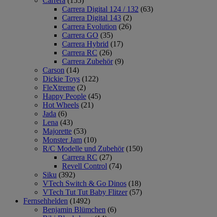
Carrera
(155)
Carrera Digital 124 / 132
(63)
Carrera Digital 143
(2)
Carrera Evolution
(26)
Carrera GO
(35)
Carrera Hybrid
(17)
Carrera RC
(26)
Carrera Zubehör
(9)
Carson
(14)
Dickie Toys
(122)
FleXtreme
(2)
Happy People
(45)
Hot Wheels
(21)
Jada
(6)
Lena
(43)
Majorette
(53)
Monster Jam
(10)
R/C Modelle und Zubehör
(150)
Carrera RC
(27)
Revell Control
(74)
Siku
(392)
VTech Switch & Go Dinos
(18)
VTech Tut Tut Baby Flitzer
(57)
Fernsehhelden
(1492)
Benjamin Blümchen
(6)