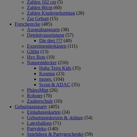
Zahlen 102 cm
(5)
Zahlen 80cm
(60)
Zahlen Kindergeburtstag
(28)
Zur Geburt
(15)
Forscherecke
(485)
Ausgrabungssets
(38)
Detektivausrüstung
(57)
Die drei ???
(40)
Experimentierkästen
(111)
Glibbi
(13)
Hex Bots
(10)
Naturentdecker
(216)
Haba Terra Kids
(35)
Kosmos
(23)
moses.
(104)
Scout & ADAC
(35)
PhänoMint
(26)
Roboter
(70)
Zauberschule
(10)
Geburtstagsparty
(405)
Einladungskarten
(24)
Geburtstagskerzen & -kränze
(54)
Latexballons
(71)
Partydeko
(140)
Spielideen & Partygeschenke
(59)