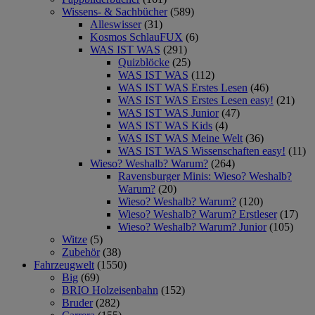
Wissens- & Sachbücher
(589)
Alleswisser
(31)
Kosmos SchlauFUX
(6)
WAS IST WAS
(291)
Quizblöcke
(25)
WAS IST WAS
(112)
WAS IST WAS Erstes Lesen
(46)
WAS IST WAS Erstes Lesen easy!
(21)
WAS IST WAS Junior
(47)
WAS IST WAS Kids
(4)
WAS IST WAS Meine Welt
(36)
WAS IST WAS Wissenschaften easy!
(11)
Wieso? Weshalb? Warum?
(264)
Ravensburger Minis: Wieso? Weshalb?
Warum?
(20)
Wieso? Weshalb? Warum?
(120)
Wieso? Weshalb? Warum? Erstleser
(17)
Wieso? Weshalb? Warum? Junior
(105)
Witze
(5)
Zubehör
(38)
Fahrzeugwelt
(1550)
Big
(69)
BRIO Holzeisenbahn
(152)
Bruder
(282)