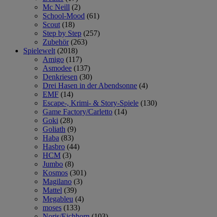
Mc Neill
(2)
School-Mood
(61)
Scout
(18)
Step by Step
(257)
Zubehör
(263)
Spielewelt
(2018)
Amigo
(117)
Asmodee
(137)
Denkriesen
(30)
Drei Hasen in der Abendsonne
(4)
EMF
(14)
Escape-, Krimi- & Story-Spiele
(130)
Game Factory/Carletto
(14)
Goki
(28)
Goliath
(9)
Haba
(83)
Hasbro
(44)
HCM
(3)
Jumbo
(8)
Kosmos
(301)
Magilano
(3)
Mattel
(39)
Megableu
(4)
moses
(133)
Noris/Eichhorn
(103)