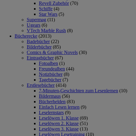
Revell Zubehör
(70)
Schiffe
(4)
Star Wars
(5)
Supermag
(11)
Ugears
(6)
VTech Marble Rush
(8)
Bücherecke
(2013)
Badebücher
(22)
Bilderbücher
(85)
Comics & Graphic Novels
(30)
Eintragbücher
(67)
Fotoalben
(1)
Freundealben
(44)
Notizbücher
(8)
Tagebücher
(7)
Erstlesebücher
(414)
7-Minuten-Geschichten zum Lesenlernen
(10)
Bildermaus
(56)
Bücherhelden
(83)
Einfach Lesen lernen
(9)
Leselernstars
(9)
Leselöwen 1. Klasse
(69)
Leselöwen 2. Klasse
(51)
Leselöwen 3. Klasse
(13)
Leselöwen Lesetraining
(10)