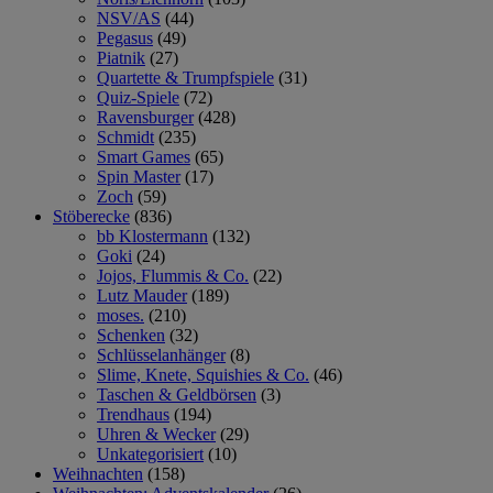
NSV/AS
(44)
Pegasus
(49)
Piatnik
(27)
Quartette & Trumpfspiele
(31)
Quiz-Spiele
(72)
Ravensburger
(428)
Schmidt
(235)
Smart Games
(65)
Spin Master
(17)
Zoch
(59)
Stöberecke
(836)
bb Klostermann
(132)
Goki
(24)
Jojos, Flummis & Co.
(22)
Lutz Mauder
(189)
moses.
(210)
Schenken
(32)
Schlüsselanhänger
(8)
Slime, Knete, Squishies & Co.
(46)
Taschen & Geldbörsen
(3)
Trendhaus
(194)
Uhren & Wecker
(29)
Unkategorisiert
(10)
Weihnachten
(158)