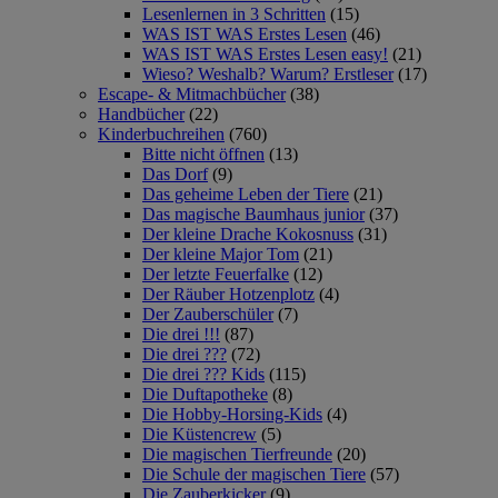
Lesenlernen in 3 Schritten
(15)
WAS IST WAS Erstes Lesen
(46)
WAS IST WAS Erstes Lesen easy!
(21)
Wieso? Weshalb? Warum? Erstleser
(17)
Escape- & Mitmachbücher
(38)
Handbücher
(22)
Kinderbuchreihen
(760)
Bitte nicht öffnen
(13)
Das Dorf
(9)
Das geheime Leben der Tiere
(21)
Das magische Baumhaus junior
(37)
Der kleine Drache Kokosnuss
(31)
Der kleine Major Tom
(21)
Der letzte Feuerfalke
(12)
Der Räuber Hotzenplotz
(4)
Der Zauberschüler
(7)
Die drei !!!
(87)
Die drei ???
(72)
Die drei ??? Kids
(115)
Die Duftapotheke
(8)
Die Hobby-Horsing-Kids
(4)
Die Küstencrew
(5)
Die magischen Tierfreunde
(20)
Die Schule der magischen Tiere
(57)
Die Zauberkicker
(9)