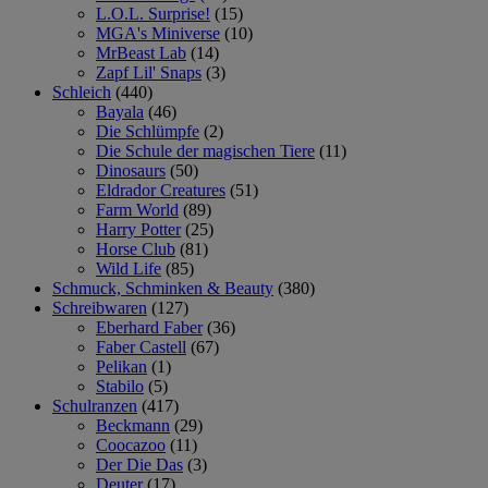
L.O.L. Surprise!
(15)
MGA's Miniverse
(10)
MrBeast Lab
(14)
Zapf Lil' Snaps
(3)
Schleich
(440)
Bayala
(46)
Die Schlümpfe
(2)
Die Schule der magischen Tiere
(11)
Dinosaurs
(50)
Eldrador Creatures
(51)
Farm World
(89)
Harry Potter
(25)
Horse Club
(81)
Wild Life
(85)
Schmuck, Schminken & Beauty
(380)
Schreibwaren
(127)
Eberhard Faber
(36)
Faber Castell
(67)
Pelikan
(1)
Stabilo
(5)
Schulranzen
(417)
Beckmann
(29)
Coocazoo
(11)
Der Die Das
(3)
Deuter
(17)