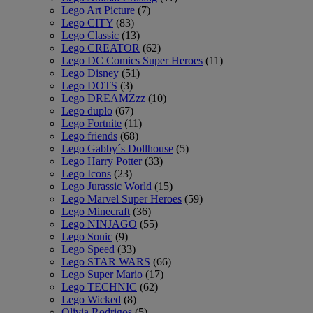
Lego Art Picture
(7)
Lego CITY
(83)
Lego Classic
(13)
Lego CREATOR
(62)
Lego DC Comics Super Heroes
(11)
Lego Disney
(51)
Lego DOTS
(3)
Lego DREAMZzz
(10)
Lego duplo
(67)
Lego Fortnite
(11)
Lego friends
(68)
Lego Gabby´s Dollhouse
(5)
Lego Harry Potter
(33)
Lego Icons
(23)
Lego Jurassic World
(15)
Lego Marvel Super Heroes
(59)
Lego Minecraft
(36)
Lego NINJAGO
(55)
Lego Sonic
(9)
Lego Speed
(33)
Lego STAR WARS
(66)
Lego Super Mario
(17)
Lego TECHNIC
(62)
Lego Wicked
(8)
Olivia Rodrigos
(5)