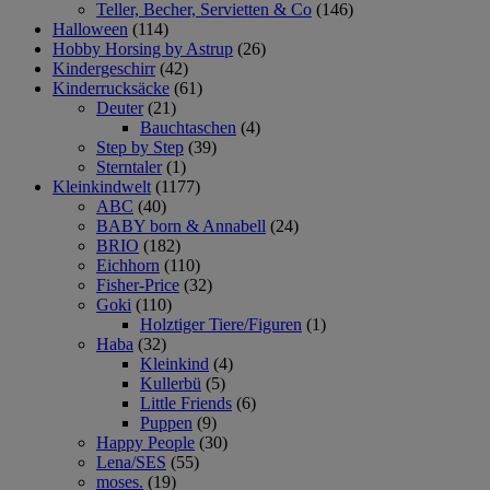
Teller, Becher, Servietten & Co
(146)
Halloween
(114)
Hobby Horsing by Astrup
(26)
Kindergeschirr
(42)
Kinderrucksäcke
(61)
Deuter
(21)
Bauchtaschen
(4)
Step by Step
(39)
Sterntaler
(1)
Kleinkindwelt
(1177)
ABC
(40)
BABY born & Annabell
(24)
BRIO
(182)
Eichhorn
(110)
Fisher-Price
(32)
Goki
(110)
Holztiger Tiere/Figuren
(1)
Haba
(32)
Kleinkind
(4)
Kullerbü
(5)
Little Friends
(6)
Puppen
(9)
Happy People
(30)
Lena/SES
(55)
moses.
(19)