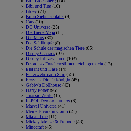
Bibi Blocksberg
(14)
Bibi und Tina
(10)
Bluey
(73)
Bobo Siebenschläfer
(9)
Cars
(10)
DC Universe
(25)
Die Biene Maja
(11)
Die Maus
(30)
Die Schlümpfe
(8)
Die Schule der magischen Tiere
(85)
Disney Classics
(97)
Disney Prinzessinnen
(103)
Dragons - Drachenzähmen leicht gemacht
(13)
Elefant und Hase
(14)
Feuerwehrmann Sam
(55)
Frozen - Die Eiskönigin
(45)
Gabby's Dollhouse
(43)
Harry Potter
(96)
Jurassic World
(15)
K-POP Demon Hunters
(6)
Marvel Universe
(41)
Meine Freundin Conni
(21)
Mia and me
(11)
Mickey Mouse & Freunde
(48)
Minecraft
(45)