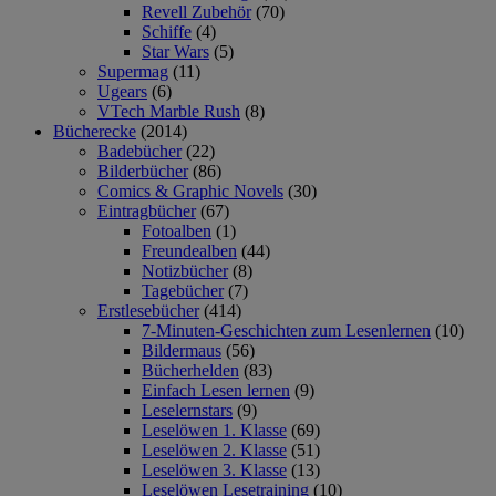
Revell Zubehör
(70)
Schiffe
(4)
Star Wars
(5)
Supermag
(11)
Ugears
(6)
VTech Marble Rush
(8)
Bücherecke
(2014)
Badebücher
(22)
Bilderbücher
(86)
Comics & Graphic Novels
(30)
Eintragbücher
(67)
Fotoalben
(1)
Freundealben
(44)
Notizbücher
(8)
Tagebücher
(7)
Erstlesebücher
(414)
7-Minuten-Geschichten zum Lesenlernen
(10)
Bildermaus
(56)
Bücherhelden
(83)
Einfach Lesen lernen
(9)
Leselernstars
(9)
Leselöwen 1. Klasse
(69)
Leselöwen 2. Klasse
(51)
Leselöwen 3. Klasse
(13)
Leselöwen Lesetraining
(10)