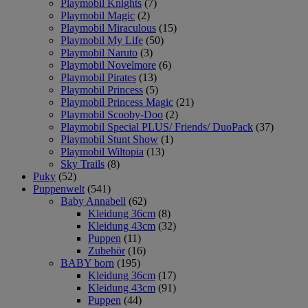
Playmobil Knights
(7)
Playmobil Magic
(2)
Playmobil Miraculous
(15)
Playmobil My Life
(50)
Playmobil Naruto
(3)
Playmobil Novelmore
(6)
Playmobil Pirates
(13)
Playmobil Princess
(5)
Playmobil Princess Magic
(21)
Playmobil Scooby-Doo
(2)
Playmobil Special PLUS/ Friends/ DuoPack
(37)
Playmobil Stunt Show
(1)
Playmobil Wiltopia
(13)
Sky Trails
(8)
Puky
(52)
Puppenwelt
(541)
Baby Annabell
(62)
Kleidung 36cm
(8)
Kleidung 43cm
(32)
Puppen
(11)
Zubehör
(16)
BABY born
(195)
Kleidung 36cm
(17)
Kleidung 43cm
(91)
Puppen
(44)