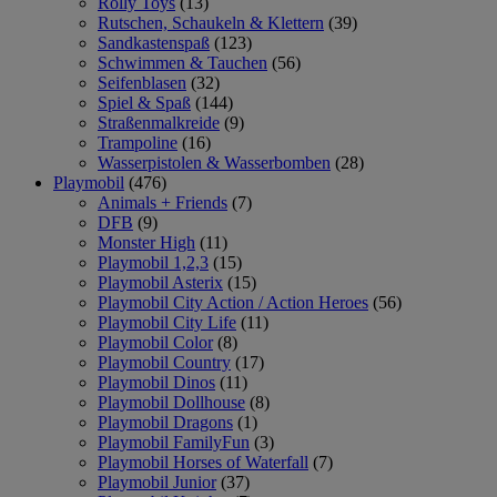
Rolly Toys
(13)
Rutschen, Schaukeln & Klettern
(39)
Sandkastenspaß
(123)
Schwimmen & Tauchen
(56)
Seifenblasen
(32)
Spiel & Spaß
(144)
Straßenmalkreide
(9)
Trampoline
(16)
Wasserpistolen & Wasserbomben
(28)
Playmobil
(476)
Animals + Friends
(7)
DFB
(9)
Monster High
(11)
Playmobil 1,2,3
(15)
Playmobil Asterix
(15)
Playmobil City Action / Action Heroes
(56)
Playmobil City Life
(11)
Playmobil Color
(8)
Playmobil Country
(17)
Playmobil Dinos
(11)
Playmobil Dollhouse
(8)
Playmobil Dragons
(1)
Playmobil FamilyFun
(3)
Playmobil Horses of Waterfall
(7)
Playmobil Junior
(37)