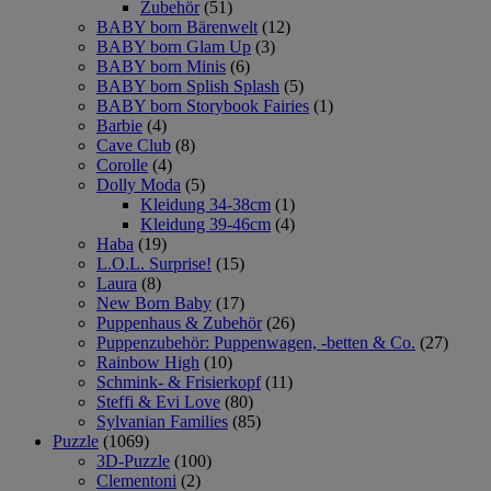
Zubehör
(51)
BABY born Bärenwelt
(12)
BABY born Glam Up
(3)
BABY born Minis
(6)
BABY born Splish Splash
(5)
BABY born Storybook Fairies
(1)
Barbie
(4)
Cave Club
(8)
Corolle
(4)
Dolly Moda
(5)
Kleidung 34-38cm
(1)
Kleidung 39-46cm
(4)
Haba
(19)
L.O.L. Surprise!
(15)
Laura
(8)
New Born Baby
(17)
Puppenhaus & Zubehör
(26)
Puppenzubehör: Puppenwagen, -betten & Co.
(27)
Rainbow High
(10)
Schmink- & Frisierkopf
(11)
Steffi & Evi Love
(80)
Sylvanian Families
(85)
Puzzle
(1069)
3D-Puzzle
(100)
Clementoni
(2)