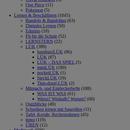
One Piece
(11)
Pokemon
(5)
Lernen & Beschäftigen
(1045)
Bandolo & Bandolino
(63)
Digitales Lernen
(50)
Edurino
(18)
Fit für die Schule
(52)
LERNSTERN
(22)
LÜK
(389)
bambinoLÜK
(86)
LÜK
(87)
LÜK – DAS SPIEL
(5)
miniLÜK
(189)
pocketLÜK
(1)
SteckLÜK
(19)
Tipp-drauf-LÜK
(2)
Mitmach- und Entdeckerhefte
(188)
WAS IST WAS
(61)
Wieso? Weshalb? Warum?
(60)
Quizblöcke
(49)
Schreiben lernen mit Spurrillen
(11)
Tafel, Kreide, Rechenrahmen
(45)
tiptoi
(119)
ÜBEN
(12)