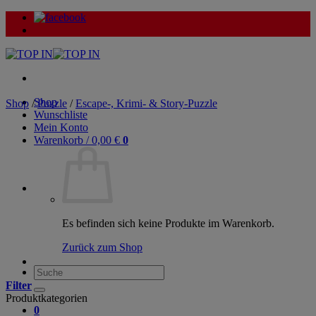
Zum
Inhalt
springen
Shop
Shop
/
Puzzle
/
Escape-, Krimi- & Story-Puzzle
Wunschliste
Mein Konto
Warenkorb /
0,00
€
0
Es befinden sich keine Produkte im Warenkorb.
Zurück zum Shop
Suche
nach:
Filter
Produktkategorien
0