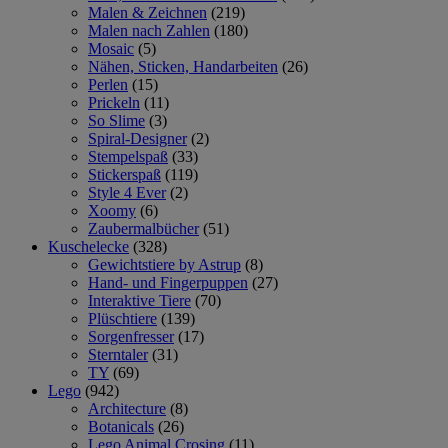
Malen & Zeichnen
(219)
Malen nach Zahlen
(180)
Mosaic
(5)
Nähen, Sticken, Handarbeiten
(26)
Perlen
(15)
Prickeln
(11)
So Slime
(3)
Spiral-Designer
(2)
Stempelspaß
(33)
Stickerspaß
(119)
Style 4 Ever
(2)
Xoomy
(6)
Zaubermalbücher
(51)
Kuschelecke
(328)
Gewichtstiere by Astrup
(8)
Hand- und Fingerpuppen
(27)
Interaktive Tiere
(70)
Plüschtiere
(139)
Sorgenfresser
(17)
Sterntaler
(31)
TY
(69)
Lego
(942)
Architecture
(8)
Botanicals
(26)
Lego Animal Crosing
(11)