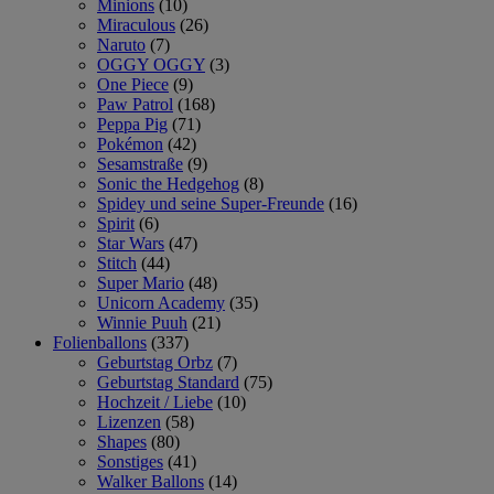
Minions
(10)
Miraculous
(26)
Naruto
(7)
OGGY OGGY
(3)
One Piece
(9)
Paw Patrol
(168)
Peppa Pig
(71)
Pokémon
(42)
Sesamstraße
(9)
Sonic the Hedgehog
(8)
Spidey und seine Super-Freunde
(16)
Spirit
(6)
Star Wars
(47)
Stitch
(44)
Super Mario
(48)
Unicorn Academy
(35)
Winnie Puuh
(21)
Folienballons
(337)
Geburtstag Orbz
(7)
Geburtstag Standard
(75)
Hochzeit / Liebe
(10)
Lizenzen
(58)
Shapes
(80)
Sonstiges
(41)
Walker Ballons
(14)