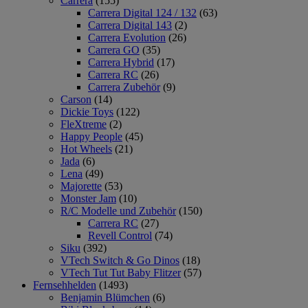
Carrera
(155)
Carrera Digital 124 / 132
(63)
Carrera Digital 143
(2)
Carrera Evolution
(26)
Carrera GO
(35)
Carrera Hybrid
(17)
Carrera RC
(26)
Carrera Zubehör
(9)
Carson
(14)
Dickie Toys
(122)
FleXtreme
(2)
Happy People
(45)
Hot Wheels
(21)
Jada
(6)
Lena
(49)
Majorette
(53)
Monster Jam
(10)
R/C Modelle und Zubehör
(150)
Carrera RC
(27)
Revell Control
(74)
Siku
(392)
VTech Switch & Go Dinos
(18)
VTech Tut Tut Baby Flitzer
(57)
Fernsehhelden
(1493)
Benjamin Blümchen
(6)