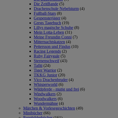
Die ZeitBande
(5)
Drachenschule Nebelsturm
(4)
Fußball-Stars
(8)
Gespensterjäger
(4)
Gregs Tagebuch
(19)
Lillys magische Schuhe
(8)
Mein Lotta-Leben
(31)
Meine Freundin Conni
(7)
Mitternachtskatzen
(4)
Pettersson und Findus
(10)
Racing Legends
(2)
Ruby Fairygale
(5)
Sternenschweif
(43)
Tafiti
(24)
Tiger Warrior
(2)
TKKG Junior
(20)
Vico Drachenbruder
(4)
Whisperworld
(6)
Wildpferde - mutig und frei
(6)
Windwalkers
(2)
Woodwalkers
(6)
Wundermähne
(4)
Märchen & Vorlesegeschichten
(49)
Minibücher
(66)
Pappbilderbücher
(161)