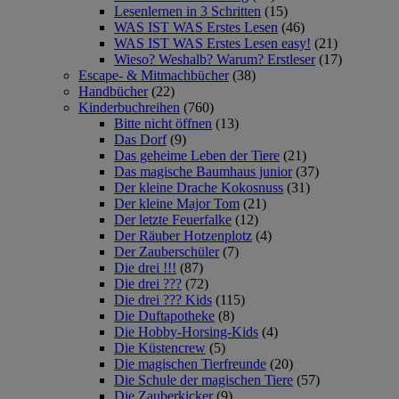
Lesenlernen in 3 Schritten
(15)
WAS IST WAS Erstes Lesen
(46)
WAS IST WAS Erstes Lesen easy!
(21)
Wieso? Weshalb? Warum? Erstleser
(17)
Escape- & Mitmachbücher
(38)
Handbücher
(22)
Kinderbuchreihen
(760)
Bitte nicht öffnen
(13)
Das Dorf
(9)
Das geheime Leben der Tiere
(21)
Das magische Baumhaus junior
(37)
Der kleine Drache Kokosnuss
(31)
Der kleine Major Tom
(21)
Der letzte Feuerfalke
(12)
Der Räuber Hotzenplotz
(4)
Der Zauberschüler
(7)
Die drei !!!
(87)
Die drei ???
(72)
Die drei ??? Kids
(115)
Die Duftapotheke
(8)
Die Hobby-Horsing-Kids
(4)
Die Küstencrew
(5)
Die magischen Tierfreunde
(20)
Die Schule der magischen Tiere
(57)
Die Zauberkicker
(9)