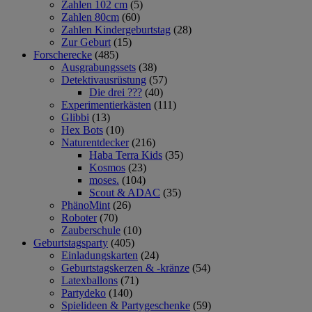
Zahlen 102 cm
(5)
Zahlen 80cm
(60)
Zahlen Kindergeburtstag
(28)
Zur Geburt
(15)
Forscherecke
(485)
Ausgrabungssets
(38)
Detektivausrüstung
(57)
Die drei ???
(40)
Experimentierkästen
(111)
Glibbi
(13)
Hex Bots
(10)
Naturentdecker
(216)
Haba Terra Kids
(35)
Kosmos
(23)
moses.
(104)
Scout & ADAC
(35)
PhänoMint
(26)
Roboter
(70)
Zauberschule
(10)
Geburtstagsparty
(405)
Einladungskarten
(24)
Geburtstagskerzen & -kränze
(54)
Latexballons
(71)
Partydeko
(140)
Spielideen & Partygeschenke
(59)