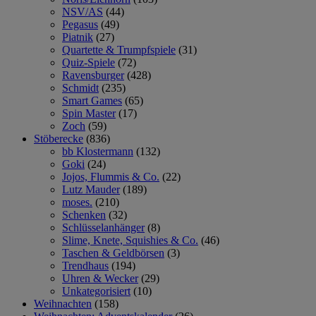
NSV/AS
(44)
Pegasus
(49)
Piatnik
(27)
Quartette & Trumpfspiele
(31)
Quiz-Spiele
(72)
Ravensburger
(428)
Schmidt
(235)
Smart Games
(65)
Spin Master
(17)
Zoch
(59)
Stöberecke
(836)
bb Klostermann
(132)
Goki
(24)
Jojos, Flummis & Co.
(22)
Lutz Mauder
(189)
moses.
(210)
Schenken
(32)
Schlüsselanhänger
(8)
Slime, Knete, Squishies & Co.
(46)
Taschen & Geldbörsen
(3)
Trendhaus
(194)
Uhren & Wecker
(29)
Unkategorisiert
(10)
Weihnachten
(158)