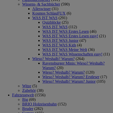
Wissens- & Sachbücher
(590)
Alleswisser
(31)
Kosmos SchlauFUX
(6)
WAS IST WAS
(291)
Quizblöcke
(25)
WAS IST WAS
(112)
WAS IST WAS Erstes Lesen
(46)
WAS IST WAS Erstes Lesen easy!
(21)
WAS IST WAS Junior
(47)
WAS IST WAS Kids
(4)
WAS IST WAS Meine Welt
(36)
WAS IST WAS Wissenschaften easy!
(11)
Wieso? Weshalb? Warum?
(264)
Ravensburger Minis: Wieso? Weshalb?
Warum?
(20)
Wieso? Weshalb? Warum?
(120)
Wieso? Weshalb? Warum? Erstleser
(17)
Wieso? Weshalb? Warum? Junior
(105)
Witze
(5)
Zubehör
(38)
Fahrzeugwelt
(1556)
Big
(69)
BRIO Holzeisenbahn
(152)
Bruder
(282)