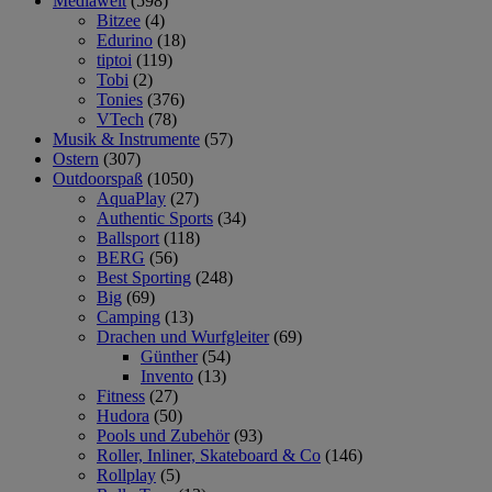
Mediawelt
(598)
Bitzee
(4)
Edurino
(18)
tiptoi
(119)
Tobi
(2)
Tonies
(376)
VTech
(78)
Musik & Instrumente
(57)
Ostern
(307)
Outdoorspaß
(1050)
AquaPlay
(27)
Authentic Sports
(34)
Ballsport
(118)
BERG
(56)
Best Sporting
(248)
Big
(69)
Camping
(13)
Drachen und Wurfgleiter
(69)
Günther
(54)
Invento
(13)
Fitness
(27)
Hudora
(50)
Pools und Zubehör
(93)
Roller, Inliner, Skateboard & Co
(146)
Rollplay
(5)