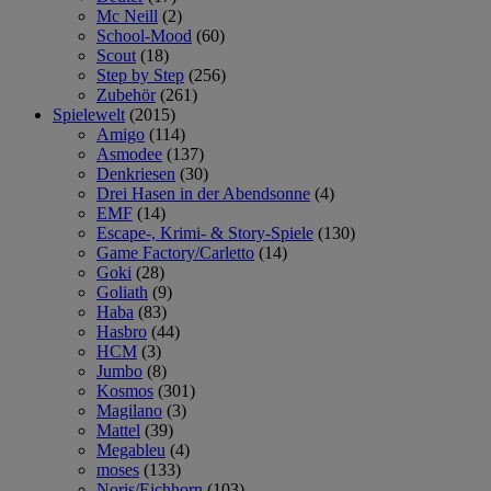
Mc Neill
(2)
School-Mood
(60)
Scout
(18)
Step by Step
(256)
Zubehör
(261)
Spielewelt
(2015)
Amigo
(114)
Asmodee
(137)
Denkriesen
(30)
Drei Hasen in der Abendsonne
(4)
EMF
(14)
Escape-, Krimi- & Story-Spiele
(130)
Game Factory/Carletto
(14)
Goki
(28)
Goliath
(9)
Haba
(83)
Hasbro
(44)
HCM
(3)
Jumbo
(8)
Kosmos
(301)
Magilano
(3)
Mattel
(39)
Megableu
(4)
moses
(133)
Noris/Eichhorn
(103)