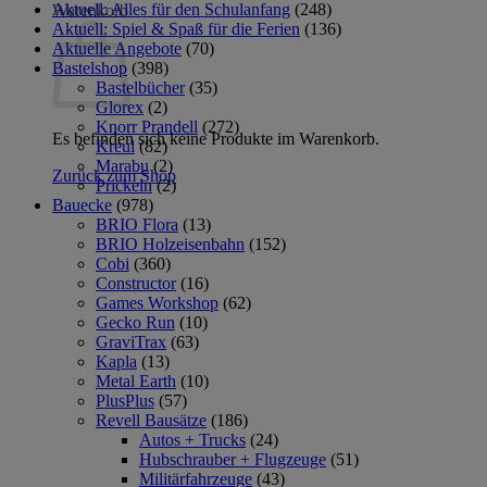
Aktuell: Alles für den Schulanfang
(248)
Warenkorb
Aktuell: Spiel & Spaß für die Ferien
(136)
Aktuelle Angebote
(70)
Bastelshop
(398)
Bastelbücher
(35)
Glorex
(2)
Knorr Prandell
(272)
Es befinden sich keine Produkte im Warenkorb.
Kreul
(82)
Marabu
(2)
Zurück zum Shop
Prickeln
(2)
Bauecke
(978)
BRIO Flora
(13)
BRIO Holzeisenbahn
(152)
Cobi
(360)
Constructor
(16)
Games Workshop
(62)
Gecko Run
(10)
GraviTrax
(63)
Kapla
(13)
Metal Earth
(10)
PlusPlus
(57)
Revell Bausätze
(186)
Autos + Trucks
(24)
Hubschrauber + Flugzeuge
(51)
Militärfahrzeuge
(43)