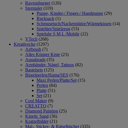
Ravensburger
(126)
Sterntaler
(119)
Puppe, Kinder-/ Finger-/ Handpuppe
(29)
Rucksack
(1)
Schmusetuch/Nackenstütze/Wärmekissen
(14)
Spieltier/Spielzeug
(53)
Spieluhr S,M,L /Mobile
(22)
VTech
(268)
Kreativecke
(1297)
Airbrush
(7)
Alles Könner Kiste
(23)
Aquabeads
(35)
Armbänder, Nägel, Tattoos
(82)
Bastelsets
(125)
Bügelperlen/Hama/SES
(176)
Maxi Perlen/Platte/Set
(15)
Perlen
(84)
Platte
(51)
Set
(21)
Cool Maker
(9)
CREATTO
(7)
Diamond Painting
(25)
Kinetic Sand
(36)
Kratzelbilder
(21)
Mal-, Sticker- & Rätselbücher
(335)