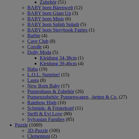
Zubehör
(51)
BABY born Bärenwelt
(12)
BABY born Glam Up
(3)
BABY born Minis
(6)
BABY born Splish Splash
(5)
BABY born Storybook Fairies
(1)
Barbie
(4)
Cave Club
(8)
Corolle
(4)
Dolly Moda
(5)
Kleidung 34-38cm
(1)
Kleidung 39-46cm
(4)
Haba
(19)
L.O.L. Surprise!
(15)
Laura
(8)
New Born Baby
(17)
Puppenhaus & Zubehör
(26)
Puppenzubehör: Puppenwagen, -betten & Co.
(27)
Rainbow High
(10)
Schmink- & Frisierkopf
(11)
Steffi & Evi Love
(80)
Sylvanian Families
(85)
Puzzle
(1069)
3D-Puzzle
(100)
Clementoni
(2)