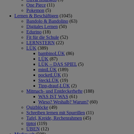
One Piece
(11)
Pokemon
(5)
Lernen & Beschäftigen
(1045)
Bandolo & Bandolino
(63)
Digitales Lernen
(50)
Edurino
(18)
Fit für die Schule
(52)
LERNSTERN
(22)
LÜK
(389)
bambinoLÜK
(86)
LÜK
(87)
LÜK – DAS SPIEL
(5)
miniLÜK
(189)
pocketLÜK
(1)
SteckLÜK
(19)
Tipp-drauf-LÜK
(2)
Mitmach- und Entdeckerhefte
(188)
WAS IST WAS
(61)
Wieso? Weshalb? Warum?
(60)
Quizblöcke
(49)
Schreiben lernen mit Spurrillen
(11)
Tafel, Kreide, Rechenrahmen
(45)
tiptoi
(119)
ÜBEN
(12)