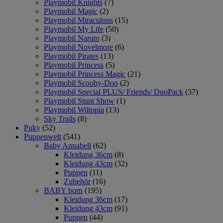
Playmobil Knights
(7)
Playmobil Magic
(2)
Playmobil Miraculous
(15)
Playmobil My Life
(50)
Playmobil Naruto
(3)
Playmobil Novelmore
(6)
Playmobil Pirates
(13)
Playmobil Princess
(5)
Playmobil Princess Magic
(21)
Playmobil Scooby-Doo
(2)
Playmobil Special PLUS/ Friends/ DuoPack
(37)
Playmobil Stunt Show
(1)
Playmobil Wiltopia
(13)
Sky Trails
(8)
Puky
(52)
Puppenwelt
(541)
Baby Annabell
(62)
Kleidung 36cm
(8)
Kleidung 43cm
(32)
Puppen
(11)
Zubehör
(16)
BABY born
(195)
Kleidung 36cm
(17)
Kleidung 43cm
(91)
Puppen
(44)