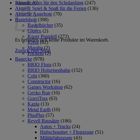
Aktuell: Alles für den Schulanfang
(247)
Warenkorb
Aktuell: Spiel & Spaß für die Ferien
(136)
Aktuelle Angebote
(70)
Bastelshop
(398)
Bastelbücher
(35)
Glorex
(2)
Knorr Prandell
(272)
Es befinden sich keine Produkte im Warenkorb.
Kreul
(82)
Marabu
(2)
Zurück zum Shop
Prickeln
(2)
Bauecke
(978)
BRIO Flora
(13)
BRIO Holzeisenbahn
(152)
Cobi
(360)
Constructor
(16)
Games Workshop
(62)
Gecko Run
(10)
GraviTrax
(63)
Kapla
(13)
Metal Earth
(10)
PlusPlus
(57)
Revell Bausätze
(186)
Autos + Trucks
(24)
Hubschrauber + Flugzeuge
(51)
Militärfahrzeuge
(43)