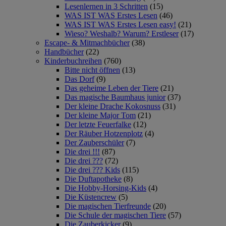
Lesenlernen in 3 Schritten
(15)
WAS IST WAS Erstes Lesen
(46)
WAS IST WAS Erstes Lesen easy!
(21)
Wieso? Weshalb? Warum? Erstleser
(17)
Escape- & Mitmachbücher
(38)
Handbücher
(22)
Kinderbuchreihen
(760)
Bitte nicht öffnen
(13)
Das Dorf
(9)
Das geheime Leben der Tiere
(21)
Das magische Baumhaus junior
(37)
Der kleine Drache Kokosnuss
(31)
Der kleine Major Tom
(21)
Der letzte Feuerfalke
(12)
Der Räuber Hotzenplotz
(4)
Der Zauberschüler
(7)
Die drei !!!
(87)
Die drei ???
(72)
Die drei ??? Kids
(115)
Die Duftapotheke
(8)
Die Hobby-Horsing-Kids
(4)
Die Küstencrew
(5)
Die magischen Tierfreunde
(20)
Die Schule der magischen Tiere
(57)
Die Zauberkicker
(9)