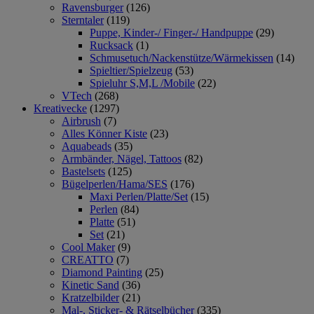
Ravensburger
(126)
Sterntaler
(119)
Puppe, Kinder-/ Finger-/ Handpuppe
(29)
Rucksack
(1)
Schmusetuch/Nackenstütze/Wärmekissen
(14)
Spieltier/Spielzeug
(53)
Spieluhr S,M,L /Mobile
(22)
VTech
(268)
Kreativecke
(1297)
Airbrush
(7)
Alles Könner Kiste
(23)
Aquabeads
(35)
Armbänder, Nägel, Tattoos
(82)
Bastelsets
(125)
Bügelperlen/Hama/SES
(176)
Maxi Perlen/Platte/Set
(15)
Perlen
(84)
Platte
(51)
Set
(21)
Cool Maker
(9)
CREATTO
(7)
Diamond Painting
(25)
Kinetic Sand
(36)
Kratzelbilder
(21)
Mal-, Sticker- & Rätselbücher
(335)