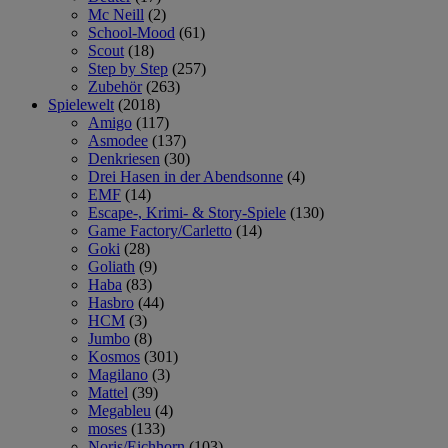
Mc Neill
(2)
School-Mood
(61)
Scout
(18)
Step by Step
(257)
Zubehör
(263)
Spielewelt
(2018)
Amigo
(117)
Asmodee
(137)
Denkriesen
(30)
Drei Hasen in der Abendsonne
(4)
EMF
(14)
Escape-, Krimi- & Story-Spiele
(130)
Game Factory/Carletto
(14)
Goki
(28)
Goliath
(9)
Haba
(83)
Hasbro
(44)
HCM
(3)
Jumbo
(8)
Kosmos
(301)
Magilano
(3)
Mattel
(39)
Megableu
(4)
moses
(133)
Noris/Eichhorn
(103)