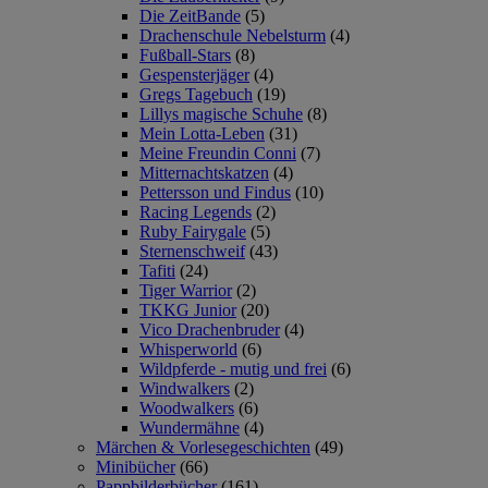
Die ZeitBande
(5)
Drachenschule Nebelsturm
(4)
Fußball-Stars
(8)
Gespensterjäger
(4)
Gregs Tagebuch
(19)
Lillys magische Schuhe
(8)
Mein Lotta-Leben
(31)
Meine Freundin Conni
(7)
Mitternachtskatzen
(4)
Pettersson und Findus
(10)
Racing Legends
(2)
Ruby Fairygale
(5)
Sternenschweif
(43)
Tafiti
(24)
Tiger Warrior
(2)
TKKG Junior
(20)
Vico Drachenbruder
(4)
Whisperworld
(6)
Wildpferde - mutig und frei
(6)
Windwalkers
(2)
Woodwalkers
(6)
Wundermähne
(4)
Märchen & Vorlesegeschichten
(49)
Minibücher
(66)
Pappbilderbücher
(161)