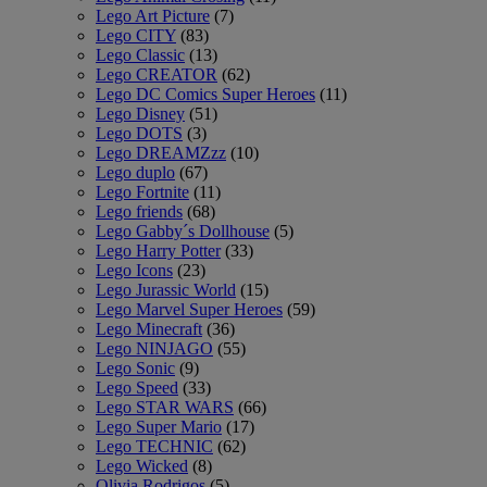
Lego Art Picture
(7)
Lego CITY
(83)
Lego Classic
(13)
Lego CREATOR
(62)
Lego DC Comics Super Heroes
(11)
Lego Disney
(51)
Lego DOTS
(3)
Lego DREAMZzz
(10)
Lego duplo
(67)
Lego Fortnite
(11)
Lego friends
(68)
Lego Gabby´s Dollhouse
(5)
Lego Harry Potter
(33)
Lego Icons
(23)
Lego Jurassic World
(15)
Lego Marvel Super Heroes
(59)
Lego Minecraft
(36)
Lego NINJAGO
(55)
Lego Sonic
(9)
Lego Speed
(33)
Lego STAR WARS
(66)
Lego Super Mario
(17)
Lego TECHNIC
(62)
Lego Wicked
(8)
Olivia Rodrigos
(5)