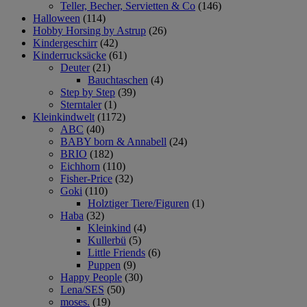
Teller, Becher, Servietten & Co
(146)
Halloween
(114)
Hobby Horsing by Astrup
(26)
Kindergeschirr
(42)
Kinderrucksäcke
(61)
Deuter
(21)
Bauchtaschen
(4)
Step by Step
(39)
Sterntaler
(1)
Kleinkindwelt
(1172)
ABC
(40)
BABY born & Annabell
(24)
BRIO
(182)
Eichhorn
(110)
Fisher-Price
(32)
Goki
(110)
Holztiger Tiere/Figuren
(1)
Haba
(32)
Kleinkind
(4)
Kullerbü
(5)
Little Friends
(6)
Puppen
(9)
Happy People
(30)
Lena/SES
(50)
moses.
(19)