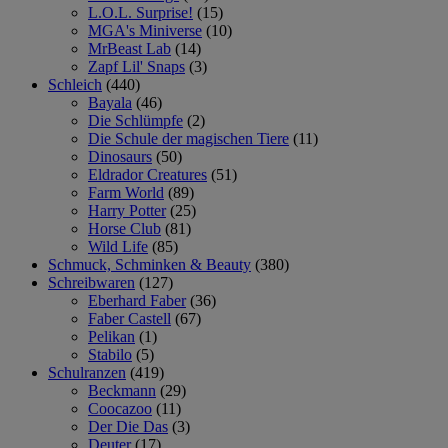
L.O.L. Surprise!
(15)
MGA's Miniverse
(10)
MrBeast Lab
(14)
Zapf Lil' Snaps
(3)
Schleich
(440)
Bayala
(46)
Die Schlümpfe
(2)
Die Schule der magischen Tiere
(11)
Dinosaurs
(50)
Eldrador Creatures
(51)
Farm World
(89)
Harry Potter
(25)
Horse Club
(81)
Wild Life
(85)
Schmuck, Schminken & Beauty
(380)
Schreibwaren
(127)
Eberhard Faber
(36)
Faber Castell
(67)
Pelikan
(1)
Stabilo
(5)
Schulranzen
(419)
Beckmann
(29)
Coocazoo
(11)
Der Die Das
(3)
Deuter
(17)