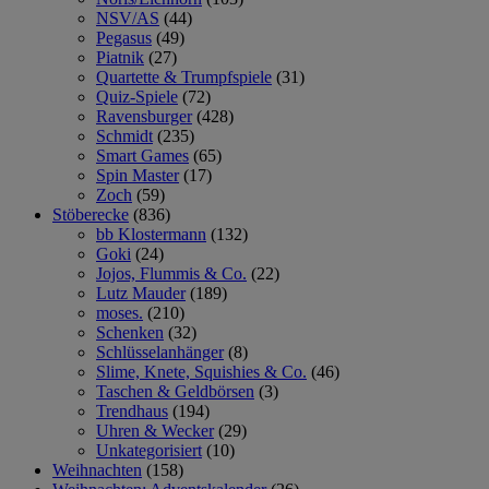
NSV/AS
(44)
Pegasus
(49)
Piatnik
(27)
Quartette & Trumpfspiele
(31)
Quiz-Spiele
(72)
Ravensburger
(428)
Schmidt
(235)
Smart Games
(65)
Spin Master
(17)
Zoch
(59)
Stöberecke
(836)
bb Klostermann
(132)
Goki
(24)
Jojos, Flummis & Co.
(22)
Lutz Mauder
(189)
moses.
(210)
Schenken
(32)
Schlüsselanhänger
(8)
Slime, Knete, Squishies & Co.
(46)
Taschen & Geldbörsen
(3)
Trendhaus
(194)
Uhren & Wecker
(29)
Unkategorisiert
(10)
Weihnachten
(158)