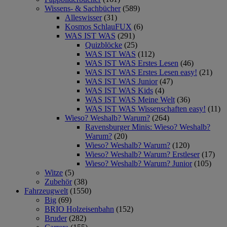
Wissens- & Sachbücher
(589)
Alleswisser
(31)
Kosmos SchlauFUX
(6)
WAS IST WAS
(291)
Quizblöcke
(25)
WAS IST WAS
(112)
WAS IST WAS Erstes Lesen
(46)
WAS IST WAS Erstes Lesen easy!
(21)
WAS IST WAS Junior
(47)
WAS IST WAS Kids
(4)
WAS IST WAS Meine Welt
(36)
WAS IST WAS Wissenschaften easy!
(11)
Wieso? Weshalb? Warum?
(264)
Ravensburger Minis: Wieso? Weshalb?
Warum?
(20)
Wieso? Weshalb? Warum?
(120)
Wieso? Weshalb? Warum? Erstleser
(17)
Wieso? Weshalb? Warum? Junior
(105)
Witze
(5)
Zubehör
(38)
Fahrzeugwelt
(1550)
Big
(69)
BRIO Holzeisenbahn
(152)
Bruder
(282)