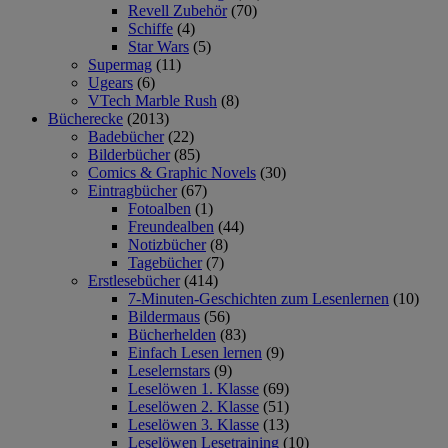
Revell Zubehör
(70)
Schiffe
(4)
Star Wars
(5)
Supermag
(11)
Ugears
(6)
VTech Marble Rush
(8)
Bücherecke
(2013)
Badebücher
(22)
Bilderbücher
(85)
Comics & Graphic Novels
(30)
Eintragbücher
(67)
Fotoalben
(1)
Freundealben
(44)
Notizbücher
(8)
Tagebücher
(7)
Erstlesebücher
(414)
7-Minuten-Geschichten zum Lesenlernen
(10)
Bildermaus
(56)
Bücherhelden
(83)
Einfach Lesen lernen
(9)
Leselernstars
(9)
Leselöwen 1. Klasse
(69)
Leselöwen 2. Klasse
(51)
Leselöwen 3. Klasse
(13)
Leselöwen Lesetraining
(10)