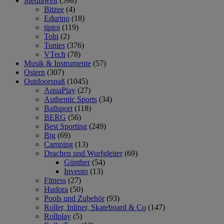
Mediawelt
(598)
Bitzee
(4)
Edurino
(18)
tiptoi
(119)
Tobi
(2)
Tonies
(376)
VTech
(78)
Musik & Instrumente
(57)
Ostern
(307)
Outdoorspaß
(1045)
AquaPlay
(27)
Authentic Sports
(34)
Ballsport
(118)
BERG
(56)
Best Sporting
(249)
Big
(69)
Camping
(13)
Drachen und Wurfgleiter
(69)
Günther
(54)
Invento
(13)
Fitness
(27)
Hudora
(50)
Pools und Zubehör
(93)
Roller, Inliner, Skateboard & Co
(147)
Rollplay
(5)