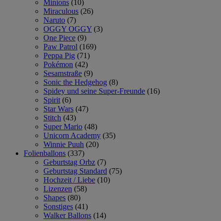
Minions
(10)
Miraculous
(26)
Naruto
(7)
OGGY OGGY
(3)
One Piece
(9)
Paw Patrol
(169)
Peppa Pig
(71)
Pokémon
(42)
Sesamstraße
(9)
Sonic the Hedgehog
(8)
Spidey und seine Super-Freunde
(16)
Spirit
(6)
Star Wars
(47)
Stitch
(43)
Super Mario
(48)
Unicorn Academy
(35)
Winnie Puuh
(20)
Folienballons
(337)
Geburtstag Orbz
(7)
Geburtstag Standard
(75)
Hochzeit / Liebe
(10)
Lizenzen
(58)
Shapes
(80)
Sonstiges
(41)
Walker Ballons
(14)