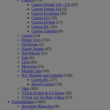
Carrera
(155)
Carrera Digital 124 / 132
(63)
Carrera Digital 143
(2)
Carrera Evolution
(26)
Carrera GO
(35)
Carrera Hybrid
(17)
Carrera RC
(26)
Carrera Zubehör
(9)
Carson
(14)
Dickie Toys
(122)
FleXtreme
(2)
Happy People
(45)
Hot Wheels
(21)
Jada
(6)
Lena
(43)
Majorette
(53)
Monster Jam
(10)
R/C Modelle und Zubehör
(150)
Carrera RC
(27)
Revell Control
(74)
Siku
(392)
VTech Switch & Go Dinos
(18)
VTech Tut Tut Baby Flitzer
(57)
Fernsehhelden
(1492)
Benjamin Blümchen
(6)