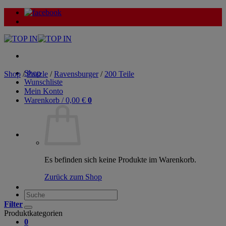
Zum
Inhalt
springen
Shop
Shop
/
Puzzle
/
Ravensburger
/
200 Teile
Wunschliste
Mein Konto
Warenkorb /
0,00
€
0
Es befinden sich keine Produkte im Warenkorb.
Zurück zum Shop
Suche
nach:
Filter
Produktkategorien
0