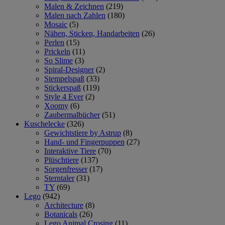
Malen & Zeichnen
(219)
Malen nach Zahlen
(180)
Mosaic
(5)
Nähen, Sticken, Handarbeiten
(26)
Perlen
(15)
Prickeln
(11)
So Slime
(3)
Spiral-Designer
(2)
Stempelspaß
(33)
Stickerspaß
(119)
Style 4 Ever
(2)
Xoomy
(6)
Zaubermalbücher
(51)
Kuschelecke
(326)
Gewichtstiere by Astrup
(8)
Hand- und Fingerpuppen
(27)
Interaktive Tiere
(70)
Plüschtiere
(137)
Sorgenfresser
(17)
Sterntaler
(31)
TY
(69)
Lego
(942)
Architecture
(8)
Botanicals
(26)
Lego Animal Crosing
(11)