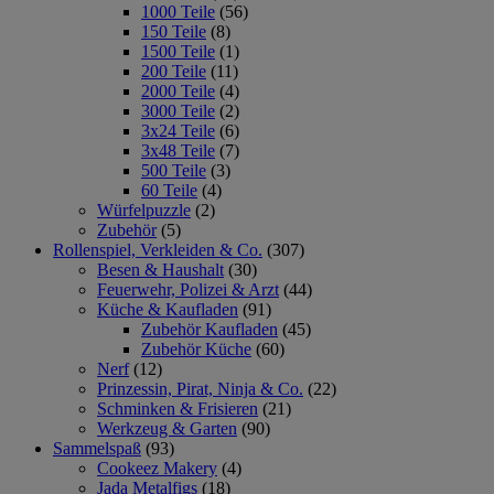
1000 Teile
(56)
150 Teile
(8)
1500 Teile
(1)
200 Teile
(11)
2000 Teile
(4)
3000 Teile
(2)
3x24 Teile
(6)
3x48 Teile
(7)
500 Teile
(3)
60 Teile
(4)
Würfelpuzzle
(2)
Zubehör
(5)
Rollenspiel, Verkleiden & Co.
(307)
Besen & Haushalt
(30)
Feuerwehr, Polizei & Arzt
(44)
Küche & Kaufladen
(91)
Zubehör Kaufladen
(45)
Zubehör Küche
(60)
Nerf
(12)
Prinzessin, Pirat, Ninja & Co.
(22)
Schminken & Frisieren
(21)
Werkzeug & Garten
(90)
Sammelspaß
(93)
Cookeez Makery
(4)
Jada Metalfigs
(18)