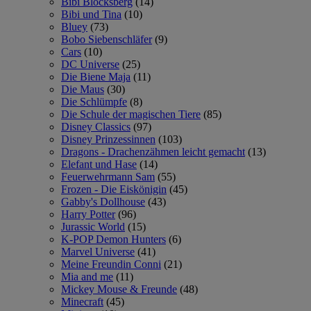
Bibi Blocksberg
(14)
Bibi und Tina
(10)
Bluey
(73)
Bobo Siebenschläfer
(9)
Cars
(10)
DC Universe
(25)
Die Biene Maja
(11)
Die Maus
(30)
Die Schlümpfe
(8)
Die Schule der magischen Tiere
(85)
Disney Classics
(97)
Disney Prinzessinnen
(103)
Dragons - Drachenzähmen leicht gemacht
(13)
Elefant und Hase
(14)
Feuerwehrmann Sam
(55)
Frozen - Die Eiskönigin
(45)
Gabby's Dollhouse
(43)
Harry Potter
(96)
Jurassic World
(15)
K-POP Demon Hunters
(6)
Marvel Universe
(41)
Meine Freundin Conni
(21)
Mia and me
(11)
Mickey Mouse & Freunde
(48)
Minecraft
(45)