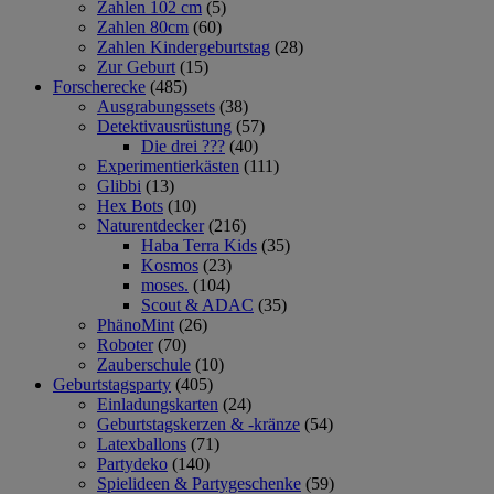
Zahlen 102 cm
(5)
Zahlen 80cm
(60)
Zahlen Kindergeburtstag
(28)
Zur Geburt
(15)
Forscherecke
(485)
Ausgrabungssets
(38)
Detektivausrüstung
(57)
Die drei ???
(40)
Experimentierkästen
(111)
Glibbi
(13)
Hex Bots
(10)
Naturentdecker
(216)
Haba Terra Kids
(35)
Kosmos
(23)
moses.
(104)
Scout & ADAC
(35)
PhänoMint
(26)
Roboter
(70)
Zauberschule
(10)
Geburtstagsparty
(405)
Einladungskarten
(24)
Geburtstagskerzen & -kränze
(54)
Latexballons
(71)
Partydeko
(140)
Spielideen & Partygeschenke
(59)