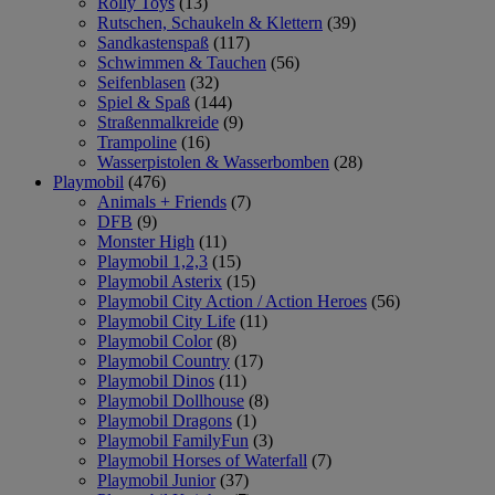
Rolly Toys
(13)
Rutschen, Schaukeln & Klettern
(39)
Sandkastenspaß
(117)
Schwimmen & Tauchen
(56)
Seifenblasen
(32)
Spiel & Spaß
(144)
Straßenmalkreide
(9)
Trampoline
(16)
Wasserpistolen & Wasserbomben
(28)
Playmobil
(476)
Animals + Friends
(7)
DFB
(9)
Monster High
(11)
Playmobil 1,2,3
(15)
Playmobil Asterix
(15)
Playmobil City Action / Action Heroes
(56)
Playmobil City Life
(11)
Playmobil Color
(8)
Playmobil Country
(17)
Playmobil Dinos
(11)
Playmobil Dollhouse
(8)
Playmobil Dragons
(1)
Playmobil FamilyFun
(3)
Playmobil Horses of Waterfall
(7)
Playmobil Junior
(37)