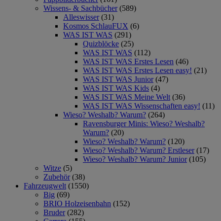
Wissens- & Sachbücher
(589)
Alleswisser
(31)
Kosmos SchlauFUX
(6)
WAS IST WAS
(291)
Quizblöcke
(25)
WAS IST WAS
(112)
WAS IST WAS Erstes Lesen
(46)
WAS IST WAS Erstes Lesen easy!
(21)
WAS IST WAS Junior
(47)
WAS IST WAS Kids
(4)
WAS IST WAS Meine Welt
(36)
WAS IST WAS Wissenschaften easy!
(11)
Wieso? Weshalb? Warum?
(264)
Ravensburger Minis: Wieso? Weshalb?
Warum?
(20)
Wieso? Weshalb? Warum?
(120)
Wieso? Weshalb? Warum? Erstleser
(17)
Wieso? Weshalb? Warum? Junior
(105)
Witze
(5)
Zubehör
(38)
Fahrzeugwelt
(1550)
Big
(69)
BRIO Holzeisenbahn
(152)
Bruder
(282)