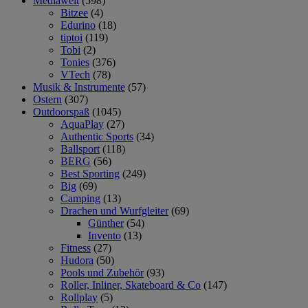
Mediawelt
(598)
Bitzee
(4)
Edurino
(18)
tiptoi
(119)
Tobi
(2)
Tonies
(376)
VTech
(78)
Musik & Instrumente
(57)
Ostern
(307)
Outdoorspaß
(1045)
AquaPlay
(27)
Authentic Sports
(34)
Ballsport
(118)
BERG
(56)
Best Sporting
(249)
Big
(69)
Camping
(13)
Drachen und Wurfgleiter
(69)
Günther
(54)
Invento
(13)
Fitness
(27)
Hudora
(50)
Pools und Zubehör
(93)
Roller, Inliner, Skateboard & Co
(147)
Rollplay
(5)