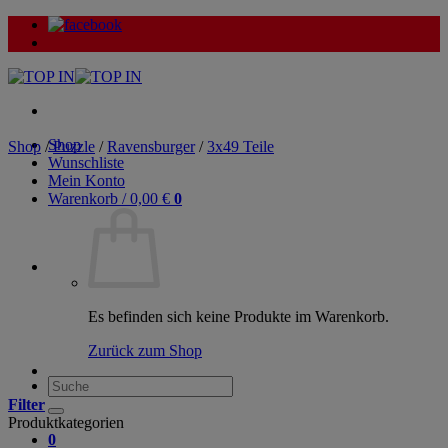
Zum
Inhalt
springen
Shop
Shop
/
Puzzle
/
Ravensburger
/
3x49 Teile
Wunschliste
Mein Konto
Warenkorb /
0,00
€
0
Es befinden sich keine Produkte im Warenkorb.
Zurück zum Shop
Suche
nach:
Filter
Produktkategorien
0