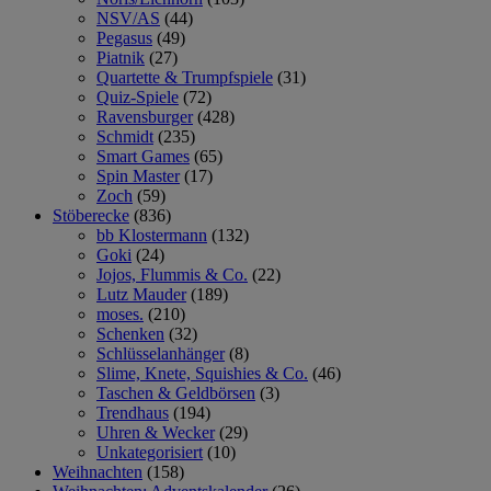
NSV/AS
(44)
Pegasus
(49)
Piatnik
(27)
Quartette & Trumpfspiele
(31)
Quiz-Spiele
(72)
Ravensburger
(428)
Schmidt
(235)
Smart Games
(65)
Spin Master
(17)
Zoch
(59)
Stöberecke
(836)
bb Klostermann
(132)
Goki
(24)
Jojos, Flummis & Co.
(22)
Lutz Mauder
(189)
moses.
(210)
Schenken
(32)
Schlüsselanhänger
(8)
Slime, Knete, Squishies & Co.
(46)
Taschen & Geldbörsen
(3)
Trendhaus
(194)
Uhren & Wecker
(29)
Unkategorisiert
(10)
Weihnachten
(158)