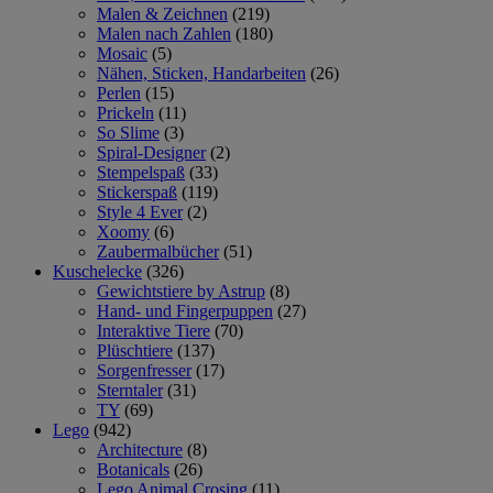
Malen & Zeichnen
(219)
Malen nach Zahlen
(180)
Mosaic
(5)
Nähen, Sticken, Handarbeiten
(26)
Perlen
(15)
Prickeln
(11)
So Slime
(3)
Spiral-Designer
(2)
Stempelspaß
(33)
Stickerspaß
(119)
Style 4 Ever
(2)
Xoomy
(6)
Zaubermalbücher
(51)
Kuschelecke
(326)
Gewichtstiere by Astrup
(8)
Hand- und Fingerpuppen
(27)
Interaktive Tiere
(70)
Plüschtiere
(137)
Sorgenfresser
(17)
Sterntaler
(31)
TY
(69)
Lego
(942)
Architecture
(8)
Botanicals
(26)
Lego Animal Crosing
(11)