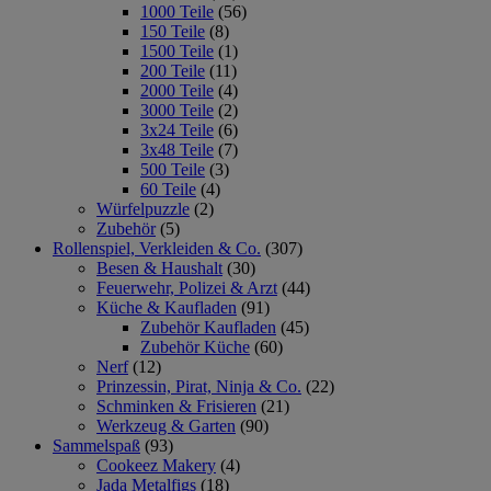
1000 Teile
(56)
150 Teile
(8)
1500 Teile
(1)
200 Teile
(11)
2000 Teile
(4)
3000 Teile
(2)
3x24 Teile
(6)
3x48 Teile
(7)
500 Teile
(3)
60 Teile
(4)
Würfelpuzzle
(2)
Zubehör
(5)
Rollenspiel, Verkleiden & Co.
(307)
Besen & Haushalt
(30)
Feuerwehr, Polizei & Arzt
(44)
Küche & Kaufladen
(91)
Zubehör Kaufladen
(45)
Zubehör Küche
(60)
Nerf
(12)
Prinzessin, Pirat, Ninja & Co.
(22)
Schminken & Frisieren
(21)
Werkzeug & Garten
(90)
Sammelspaß
(93)
Cookeez Makery
(4)
Jada Metalfigs
(18)