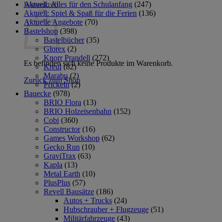
Aktuell: Alles für den Schulanfang
(247)
Warenkorb
Aktuell: Spiel & Spaß für die Ferien
(136)
Aktuelle Angebote
(70)
Bastelshop
(398)
Bastelbücher
(35)
Glorex
(2)
Knorr Prandell
(272)
Es befinden sich keine Produkte im Warenkorb.
Kreul
(82)
Marabu
(2)
Zurück zum Shop
Prickeln
(2)
Bauecke
(978)
BRIO Flora
(13)
BRIO Holzeisenbahn
(152)
Cobi
(360)
Constructor
(16)
Games Workshop
(62)
Gecko Run
(10)
GraviTrax
(63)
Kapla
(13)
Metal Earth
(10)
PlusPlus
(57)
Revell Bausätze
(186)
Autos + Trucks
(24)
Hubschrauber + Flugzeuge
(51)
Militärfahrzeuge
(43)