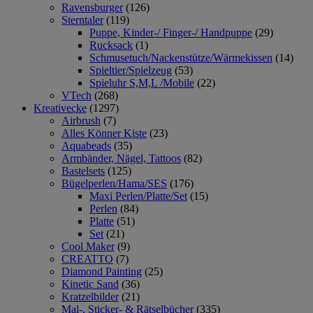
Ravensburger
(126)
Sterntaler
(119)
Puppe, Kinder-/ Finger-/ Handpuppe
(29)
Rucksack
(1)
Schmusetuch/Nackenstütze/Wärmekissen
(14)
Spieltier/Spielzeug
(53)
Spieluhr S,M,L /Mobile
(22)
VTech
(268)
Kreativecke
(1297)
Airbrush
(7)
Alles Könner Kiste
(23)
Aquabeads
(35)
Armbänder, Nägel, Tattoos
(82)
Bastelsets
(125)
Bügelperlen/Hama/SES
(176)
Maxi Perlen/Platte/Set
(15)
Perlen
(84)
Platte
(51)
Set
(21)
Cool Maker
(9)
CREATTO
(7)
Diamond Painting
(25)
Kinetic Sand
(36)
Kratzelbilder
(21)
Mal-, Sticker- & Rätselbücher
(335)