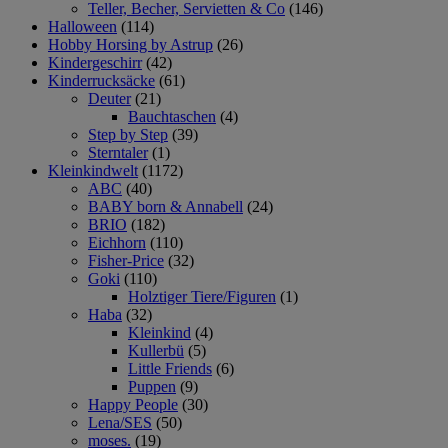
Teller, Becher, Servietten & Co
(146)
Halloween
(114)
Hobby Horsing by Astrup
(26)
Kindergeschirr
(42)
Kinderrucksäcke
(61)
Deuter
(21)
Bauchtaschen
(4)
Step by Step
(39)
Sterntaler
(1)
Kleinkindwelt
(1172)
ABC
(40)
BABY born & Annabell
(24)
BRIO
(182)
Eichhorn
(110)
Fisher-Price
(32)
Goki
(110)
Holztiger Tiere/Figuren
(1)
Haba
(32)
Kleinkind
(4)
Kullerbü
(5)
Little Friends
(6)
Puppen
(9)
Happy People
(30)
Lena/SES
(50)
moses.
(19)