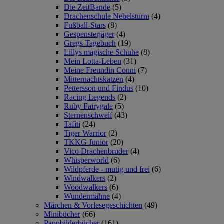
Die ZeitBande
(5)
Drachenschule Nebelsturm
(4)
Fußball-Stars
(8)
Gespensterjäger
(4)
Gregs Tagebuch
(19)
Lillys magische Schuhe
(8)
Mein Lotta-Leben
(31)
Meine Freundin Conni
(7)
Mitternachtskatzen
(4)
Pettersson und Findus
(10)
Racing Legends
(2)
Ruby Fairygale
(5)
Sternenschweif
(43)
Tafiti
(24)
Tiger Warrior
(2)
TKKG Junior
(20)
Vico Drachenbruder
(4)
Whisperworld
(6)
Wildpferde - mutig und frei
(6)
Windwalkers
(2)
Woodwalkers
(6)
Wundermähne
(4)
Märchen & Vorlesegeschichten
(49)
Minibücher
(66)
Pappbilderbücher
(161)