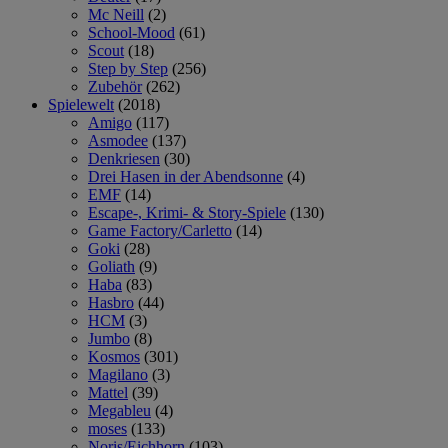
Mc Neill
(2)
School-Mood
(61)
Scout
(18)
Step by Step
(256)
Zubehör
(262)
Spielewelt
(2018)
Amigo
(117)
Asmodee
(137)
Denkriesen
(30)
Drei Hasen in der Abendsonne
(4)
EMF
(14)
Escape-, Krimi- & Story-Spiele
(130)
Game Factory/Carletto
(14)
Goki
(28)
Goliath
(9)
Haba
(83)
Hasbro
(44)
HCM
(3)
Jumbo
(8)
Kosmos
(301)
Magilano
(3)
Mattel
(39)
Megableu
(4)
moses
(133)
Noris/Eichhorn
(103)