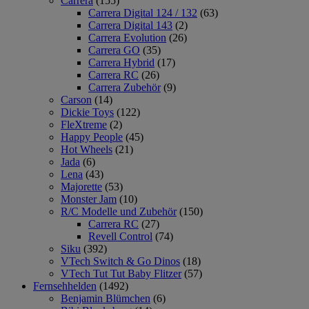
Carrera
(155)
Carrera Digital 124 / 132
(63)
Carrera Digital 143
(2)
Carrera Evolution
(26)
Carrera GO
(35)
Carrera Hybrid
(17)
Carrera RC
(26)
Carrera Zubehör
(9)
Carson
(14)
Dickie Toys
(122)
FleXtreme
(2)
Happy People
(45)
Hot Wheels
(21)
Jada
(6)
Lena
(43)
Majorette
(53)
Monster Jam
(10)
R/C Modelle und Zubehör
(150)
Carrera RC
(27)
Revell Control
(74)
Siku
(392)
VTech Switch & Go Dinos
(18)
VTech Tut Tut Baby Flitzer
(57)
Fernsehhelden
(1492)
Benjamin Blümchen
(6)