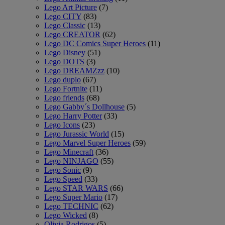
Lego Art Picture
(7)
Lego CITY
(83)
Lego Classic
(13)
Lego CREATOR
(62)
Lego DC Comics Super Heroes
(11)
Lego Disney
(51)
Lego DOTS
(3)
Lego DREAMZzz
(10)
Lego duplo
(67)
Lego Fortnite
(11)
Lego friends
(68)
Lego Gabby´s Dollhouse
(5)
Lego Harry Potter
(33)
Lego Icons
(23)
Lego Jurassic World
(15)
Lego Marvel Super Heroes
(59)
Lego Minecraft
(36)
Lego NINJAGO
(55)
Lego Sonic
(9)
Lego Speed
(33)
Lego STAR WARS
(66)
Lego Super Mario
(17)
Lego TECHNIC
(62)
Lego Wicked
(8)
Olivia Rodrigos
(5)