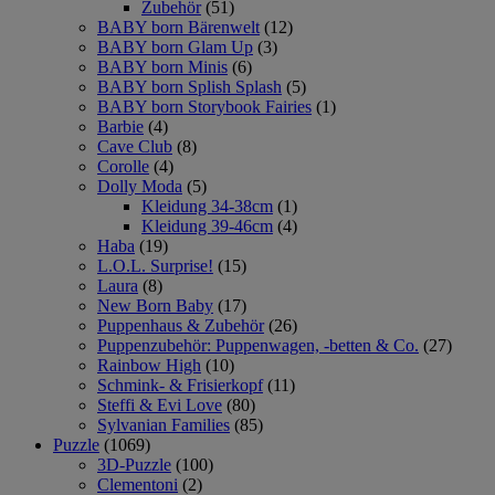
Zubehör
(51)
BABY born Bärenwelt
(12)
BABY born Glam Up
(3)
BABY born Minis
(6)
BABY born Splish Splash
(5)
BABY born Storybook Fairies
(1)
Barbie
(4)
Cave Club
(8)
Corolle
(4)
Dolly Moda
(5)
Kleidung 34-38cm
(1)
Kleidung 39-46cm
(4)
Haba
(19)
L.O.L. Surprise!
(15)
Laura
(8)
New Born Baby
(17)
Puppenhaus & Zubehör
(26)
Puppenzubehör: Puppenwagen, -betten & Co.
(27)
Rainbow High
(10)
Schmink- & Frisierkopf
(11)
Steffi & Evi Love
(80)
Sylvanian Families
(85)
Puzzle
(1069)
3D-Puzzle
(100)
Clementoni
(2)