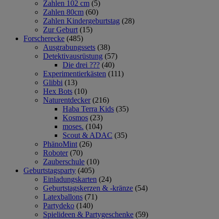
Zahlen 102 cm
(5)
Zahlen 80cm
(60)
Zahlen Kindergeburtstag
(28)
Zur Geburt
(15)
Forscherecke
(485)
Ausgrabungssets
(38)
Detektivausrüstung
(57)
Die drei ???
(40)
Experimentierkästen
(111)
Glibbi
(13)
Hex Bots
(10)
Naturentdecker
(216)
Haba Terra Kids
(35)
Kosmos
(23)
moses.
(104)
Scout & ADAC
(35)
PhänoMint
(26)
Roboter
(70)
Zauberschule
(10)
Geburtstagsparty
(405)
Einladungskarten
(24)
Geburtstagskerzen & -kränze
(54)
Latexballons
(71)
Partydeko
(140)
Spielideen & Partygeschenke
(59)