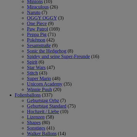
Minions
(10)
Miraculous
(26)
Naruto
(7)
OGGY OGGY
(3)
One Piece
(9)
Paw Patrol
(169)
Peppa Pig
(71)
Pokémon
(42)
Sesamstraße
(9)
Sonic the Hedgehog
(8)
Spidey und seine Super-Freunde
(16)
Spirit
(6)
Star Wars
(47)
Stitch
(43)
Super Mario
(48)
Unicorn Academy
(35)
Winnie Puuh
(20)
Folienballons
(337)
Geburtstag Orbz
(7)
Geburtstag Standard
(75)
Hochzeit / Liebe
(10)
Lizenzen
(58)
Shapes
(80)
Sonstiges
(41)
Walker Ballons
(14)