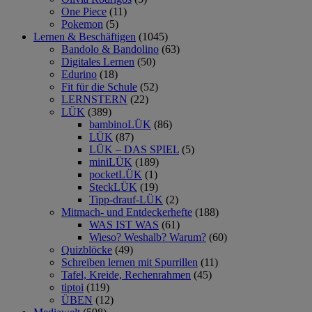
One Piece
(11)
Pokemon
(5)
Lernen & Beschäftigen
(1045)
Bandolo & Bandolino
(63)
Digitales Lernen
(50)
Edurino
(18)
Fit für die Schule
(52)
LERNSTERN
(22)
LÜK
(389)
bambinoLÜK
(86)
LÜK
(87)
LÜK – DAS SPIEL
(5)
miniLÜK
(189)
pocketLÜK
(1)
SteckLÜK
(19)
Tipp-drauf-LÜK
(2)
Mitmach- und Entdeckerhefte
(188)
WAS IST WAS
(61)
Wieso? Weshalb? Warum?
(60)
Quizblöcke
(49)
Schreiben lernen mit Spurrillen
(11)
Tafel, Kreide, Rechenrahmen
(45)
tiptoi
(119)
ÜBEN
(12)