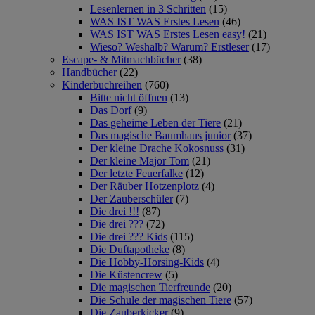
Lesenlernen in 3 Schritten
(15)
WAS IST WAS Erstes Lesen
(46)
WAS IST WAS Erstes Lesen easy!
(21)
Wieso? Weshalb? Warum? Erstleser
(17)
Escape- & Mitmachbücher
(38)
Handbücher
(22)
Kinderbuchreihen
(760)
Bitte nicht öffnen
(13)
Das Dorf
(9)
Das geheime Leben der Tiere
(21)
Das magische Baumhaus junior
(37)
Der kleine Drache Kokosnuss
(31)
Der kleine Major Tom
(21)
Der letzte Feuerfalke
(12)
Der Räuber Hotzenplotz
(4)
Der Zauberschüler
(7)
Die drei !!!
(87)
Die drei ???
(72)
Die drei ??? Kids
(115)
Die Duftapotheke
(8)
Die Hobby-Horsing-Kids
(4)
Die Küstencrew
(5)
Die magischen Tierfreunde
(20)
Die Schule der magischen Tiere
(57)
Die Zauberkicker
(9)