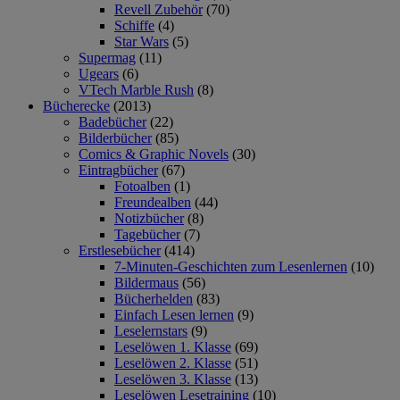
Revell Zubehör
(70)
Schiffe
(4)
Star Wars
(5)
Supermag
(11)
Ugears
(6)
VTech Marble Rush
(8)
Bücherecke
(2013)
Badebücher
(22)
Bilderbücher
(85)
Comics & Graphic Novels
(30)
Eintragbücher
(67)
Fotoalben
(1)
Freundealben
(44)
Notizbücher
(8)
Tagebücher
(7)
Erstlesebücher
(414)
7-Minuten-Geschichten zum Lesenlernen
(10)
Bildermaus
(56)
Bücherhelden
(83)
Einfach Lesen lernen
(9)
Leselernstars
(9)
Leselöwen 1. Klasse
(69)
Leselöwen 2. Klasse
(51)
Leselöwen 3. Klasse
(13)
Leselöwen Lesetraining
(10)