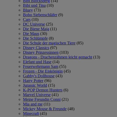
Bibi Blocksberg
(14)
Bibi und Tina
(10)
Bluey
(73)
Bobo Siebenschläfer
(9)
Cars
(10)
DC Universe
(25)
Die Biene Maja
(11)
Die Maus
(30)
Die Schlümpfe
(8)
Die Schule der magischen Tiere
(85)
Disney Classics
(97)
Disney Prinzessinnen
(103)
Dragons - Drachenzähmen leicht gemacht
(13)
Elefant und Hase
(14)
Feuerwehrmann Sam
(55)
Frozen - Die Eiskönigin
(45)
Gabby's Dollhouse
(43)
Harry Potter
(96)
Jurassic World
(15)
K-POP Demon Hunters
(6)
Marvel Universe
(41)
Meine Freundin Conni
(21)
Mia and me
(11)
Mickey Mouse & Freunde
(48)
Minecraft
(45)