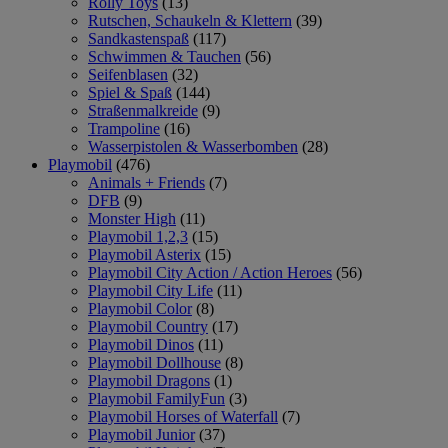
Rolly Toys
(13)
Rutschen, Schaukeln & Klettern
(39)
Sandkastenspaß
(117)
Schwimmen & Tauchen
(56)
Seifenblasen
(32)
Spiel & Spaß
(144)
Straßenmalkreide
(9)
Trampoline
(16)
Wasserpistolen & Wasserbomben
(28)
Playmobil
(476)
Animals + Friends
(7)
DFB
(9)
Monster High
(11)
Playmobil 1,2,3
(15)
Playmobil Asterix
(15)
Playmobil City Action / Action Heroes
(56)
Playmobil City Life
(11)
Playmobil Color
(8)
Playmobil Country
(17)
Playmobil Dinos
(11)
Playmobil Dollhouse
(8)
Playmobil Dragons
(1)
Playmobil FamilyFun
(3)
Playmobil Horses of Waterfall
(7)
Playmobil Junior
(37)