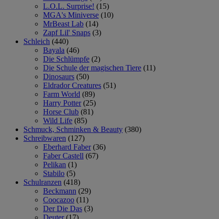
L.O.L. Surprise!
(15)
MGA's Miniverse
(10)
MrBeast Lab
(14)
Zapf Lil' Snaps
(3)
Schleich
(440)
Bayala
(46)
Die Schlümpfe
(2)
Die Schule der magischen Tiere
(11)
Dinosaurs
(50)
Eldrador Creatures
(51)
Farm World
(89)
Harry Potter
(25)
Horse Club
(81)
Wild Life
(85)
Schmuck, Schminken & Beauty
(380)
Schreibwaren
(127)
Eberhard Faber
(36)
Faber Castell
(67)
Pelikan
(1)
Stabilo
(5)
Schulranzen
(418)
Beckmann
(29)
Coocazoo
(11)
Der Die Das
(3)
Deuter
(17)