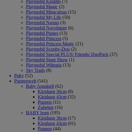
Playmobil Knights
(7)
Playmobil Magic
(2)
Playmobil Miraculous
(15)
Playmobil My Life
(50)
Playmobil Naruto
(3)
Playmobil Novelmore
(6)
Playmobil Pirates
(13)
Playmobil Princess
(5)
Playmobil Princess Magic
(21)
Playmobil Scooby-Doo
(2)
Playmobil Special PLUS/ Friends/ DuoPack
(37)
Playmobil Stunt Show
(1)
Playmobil Wiltopia
(13)
Sky Trails
(8)
Puky
(52)
Puppenwelt
(541)
Baby Annabell
(62)
Kleidung 36cm
(8)
Kleidung 43cm
(32)
Puppen
(11)
Zubehör
(16)
BABY born
(195)
Kleidung 36cm
(17)
Kleidung 43cm
(91)
Puppen
(44)