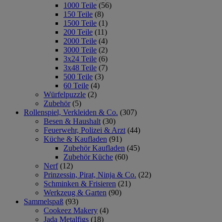
1000 Teile
(56)
150 Teile
(8)
1500 Teile
(1)
200 Teile
(11)
2000 Teile
(4)
3000 Teile
(2)
3x24 Teile
(6)
3x48 Teile
(7)
500 Teile
(3)
60 Teile
(4)
Würfelpuzzle
(2)
Zubehör
(5)
Rollenspiel, Verkleiden & Co.
(307)
Besen & Haushalt
(30)
Feuerwehr, Polizei & Arzt
(44)
Küche & Kaufladen
(91)
Zubehör Kaufladen
(45)
Zubehör Küche
(60)
Nerf
(12)
Prinzessin, Pirat, Ninja & Co.
(22)
Schminken & Frisieren
(21)
Werkzeug & Garten
(90)
Sammelspaß
(93)
Cookeez Makery
(4)
Jada Metalfigs
(18)