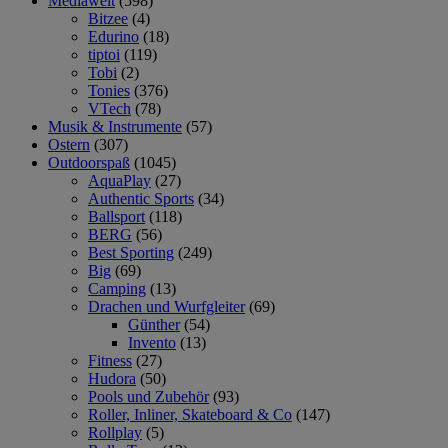
Mediawelt
(598)
Bitzee
(4)
Edurino
(18)
tiptoi
(119)
Tobi
(2)
Tonies
(376)
VTech
(78)
Musik & Instrumente
(57)
Ostern
(307)
Outdoorspaß
(1045)
AquaPlay
(27)
Authentic Sports
(34)
Ballsport
(118)
BERG
(56)
Best Sporting
(249)
Big
(69)
Camping
(13)
Drachen und Wurfgleiter
(69)
Günther
(54)
Invento
(13)
Fitness
(27)
Hudora
(50)
Pools und Zubehör
(93)
Roller, Inliner, Skateboard & Co
(147)
Rollplay
(5)