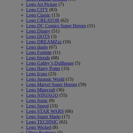
Lego Art Picture
(7)
Lego CITY
(83)
Lego Classic
(13)
Lego CREATOR
(62)
Lego DC Comics Super Heroes
(11)
Lego Disney
(51)
Lego DOTS
(3)
Lego DREAMZzz
(10)
Lego duplo
(67)
Lego Fortnite
(11)
Lego friends
(68)
Lego Gabby´s Dollhouse
(5)
Lego Harry Potter
(33)
Lego Icons
(23)
Lego Jurassic World
(15)
Lego Marvel Super Heroes
(59)
Lego Minecraft
(36)
Lego NINJAGO
(55)
Lego Sonic
(9)
Lego Speed
(33)
Lego STAR WARS
(66)
Lego Super Mario
(17)
Lego TECHNIC
(62)
Lego Wicked
(8)
Olivia Rodrigos
(5)