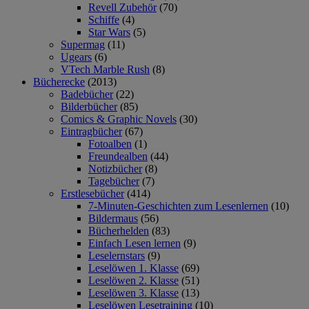
Revell Zubehör
(70)
Schiffe
(4)
Star Wars
(5)
Supermag
(11)
Ugears
(6)
VTech Marble Rush
(8)
Bücherecke
(2013)
Badebücher
(22)
Bilderbücher
(85)
Comics & Graphic Novels
(30)
Eintragbücher
(67)
Fotoalben
(1)
Freundealben
(44)
Notizbücher
(8)
Tagebücher
(7)
Erstlesebücher
(414)
7-Minuten-Geschichten zum Lesenlernen
(10)
Bildermaus
(56)
Bücherhelden
(83)
Einfach Lesen lernen
(9)
Leselernstars
(9)
Leselöwen 1. Klasse
(69)
Leselöwen 2. Klasse
(51)
Leselöwen 3. Klasse
(13)
Leselöwen Lesetraining
(10)