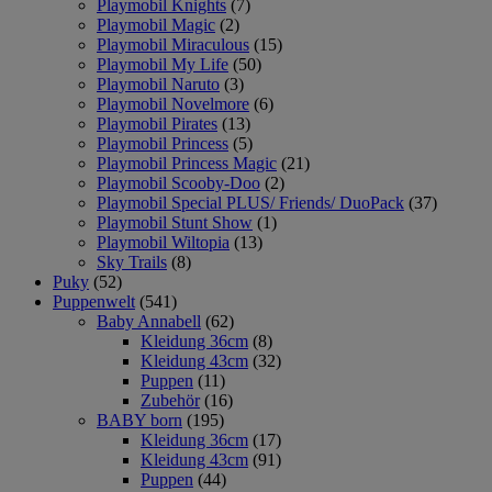
Playmobil Knights
(7)
Playmobil Magic
(2)
Playmobil Miraculous
(15)
Playmobil My Life
(50)
Playmobil Naruto
(3)
Playmobil Novelmore
(6)
Playmobil Pirates
(13)
Playmobil Princess
(5)
Playmobil Princess Magic
(21)
Playmobil Scooby-Doo
(2)
Playmobil Special PLUS/ Friends/ DuoPack
(37)
Playmobil Stunt Show
(1)
Playmobil Wiltopia
(13)
Sky Trails
(8)
Puky
(52)
Puppenwelt
(541)
Baby Annabell
(62)
Kleidung 36cm
(8)
Kleidung 43cm
(32)
Puppen
(11)
Zubehör
(16)
BABY born
(195)
Kleidung 36cm
(17)
Kleidung 43cm
(91)
Puppen
(44)