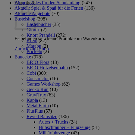
Aktuell: Alles für den Schulanfang
(247)
Warenkorb
Aktuell: Spiel & Spaß für die Ferien
(136)
Aktuelle Angebote
(70)
Bastelshop
(398)
Bastelbücher
(35)
Glorex
(2)
Knorr Prandell
(272)
Es befinden sich keine Produkte im Warenkorb.
Kreul
(82)
Marabu
(2)
Zurück zum Shop
Prickeln
(2)
Bauecke
(978)
BRIO Flora
(13)
BRIO Holzeisenbahn
(152)
Cobi
(360)
Constructor
(16)
Games Workshop
(62)
Gecko Run
(10)
GraviTrax
(63)
Kapla
(13)
Metal Earth
(10)
PlusPlus
(57)
Revell Bausätze
(186)
Autos + Trucks
(24)
Hubschrauber + Flugzeuge
(51)
Militärfahrzeuge
(43)