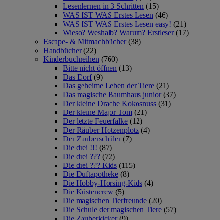
Lesenlernen in 3 Schritten
(15)
WAS IST WAS Erstes Lesen
(46)
WAS IST WAS Erstes Lesen easy!
(21)
Wieso? Weshalb? Warum? Erstleser
(17)
Escape- & Mitmachbücher
(38)
Handbücher
(22)
Kinderbuchreihen
(760)
Bitte nicht öffnen
(13)
Das Dorf
(9)
Das geheime Leben der Tiere
(21)
Das magische Baumhaus junior
(37)
Der kleine Drache Kokosnuss
(31)
Der kleine Major Tom
(21)
Der letzte Feuerfalke
(12)
Der Räuber Hotzenplotz
(4)
Der Zauberschüler
(7)
Die drei !!!
(87)
Die drei ???
(72)
Die drei ??? Kids
(115)
Die Duftapotheke
(8)
Die Hobby-Horsing-Kids
(4)
Die Küstencrew
(5)
Die magischen Tierfreunde
(20)
Die Schule der magischen Tiere
(57)
Die Zauberkicker
(9)