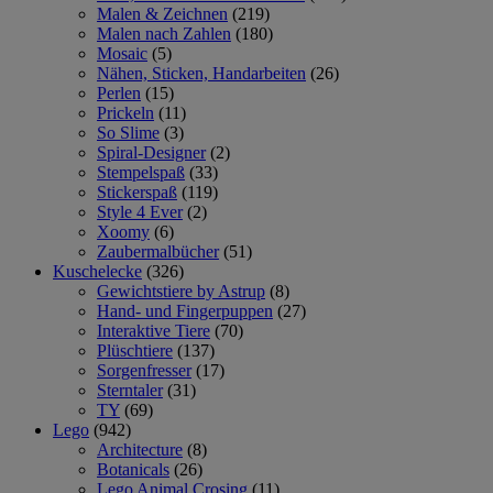
Malen & Zeichnen
(219)
Malen nach Zahlen
(180)
Mosaic
(5)
Nähen, Sticken, Handarbeiten
(26)
Perlen
(15)
Prickeln
(11)
So Slime
(3)
Spiral-Designer
(2)
Stempelspaß
(33)
Stickerspaß
(119)
Style 4 Ever
(2)
Xoomy
(6)
Zaubermalbücher
(51)
Kuschelecke
(326)
Gewichtstiere by Astrup
(8)
Hand- und Fingerpuppen
(27)
Interaktive Tiere
(70)
Plüschtiere
(137)
Sorgenfresser
(17)
Sterntaler
(31)
TY
(69)
Lego
(942)
Architecture
(8)
Botanicals
(26)
Lego Animal Crosing
(11)