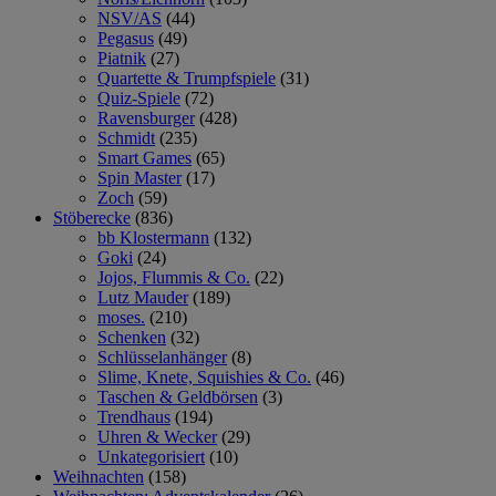
NSV/AS
(44)
Pegasus
(49)
Piatnik
(27)
Quartette & Trumpfspiele
(31)
Quiz-Spiele
(72)
Ravensburger
(428)
Schmidt
(235)
Smart Games
(65)
Spin Master
(17)
Zoch
(59)
Stöberecke
(836)
bb Klostermann
(132)
Goki
(24)
Jojos, Flummis & Co.
(22)
Lutz Mauder
(189)
moses.
(210)
Schenken
(32)
Schlüsselanhänger
(8)
Slime, Knete, Squishies & Co.
(46)
Taschen & Geldbörsen
(3)
Trendhaus
(194)
Uhren & Wecker
(29)
Unkategorisiert
(10)
Weihnachten
(158)