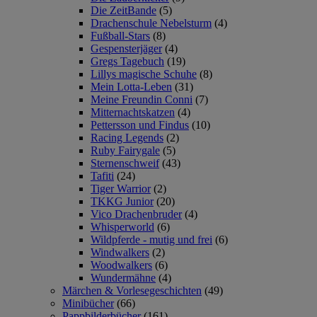
Die ZeitBande
(5)
Drachenschule Nebelsturm
(4)
Fußball-Stars
(8)
Gespensterjäger
(4)
Gregs Tagebuch
(19)
Lillys magische Schuhe
(8)
Mein Lotta-Leben
(31)
Meine Freundin Conni
(7)
Mitternachtskatzen
(4)
Pettersson und Findus
(10)
Racing Legends
(2)
Ruby Fairygale
(5)
Sternenschweif
(43)
Tafiti
(24)
Tiger Warrior
(2)
TKKG Junior
(20)
Vico Drachenbruder
(4)
Whisperworld
(6)
Wildpferde - mutig und frei
(6)
Windwalkers
(2)
Woodwalkers
(6)
Wundermähne
(4)
Märchen & Vorlesegeschichten
(49)
Minibücher
(66)
Pappbilderbücher
(161)