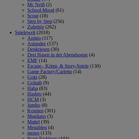
Mc Neill
(2)
School-Mood
(61)
Scout
(18)
Step by Step
(256)
Zubehör
(262)
Spielewelt
(2018)
Amigo
(117)
Asmodee
(137)
Denkriesen
(30)
Drei Hasen in der Abendsonne
(4)
EMF
(14)
Escape-, Krimi- & Story-Spiele
(130)
Game Factory/Carletto
(14)
Goki
(28)
Goliath
(9)
Haba
(83)
Hasbro
(44)
HCM
(3)
Jumbo
(8)
Kosmos
(301)
Magilano
(3)
Mattel
(39)
Megableu
(4)
moses
(133)
Noris/Eichhorn
(103)