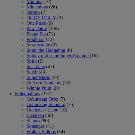
Minions
(10)
Miraculous
(26)
Naruto
(7)
OGGY OGGY
(3)
One Piece
(9)
Paw Patrol
(169)
Peppa Pig
(71)
Pokémon
(42)
Sesamstraße
(9)
Sonic the Hedgehog
(8)
Spidey und seine Super-Freunde
(16)
Spirit
(6)
Star Wars
(47)
Stitch
(43)
Super Mario
(48)
Unicorn Academy
(35)
Winnie Puuh
(20)
Folienballons
(337)
Geburtstag Orbz
(7)
Geburtstag Standard
(75)
Hochzeit / Liebe
(10)
Lizenzen
(58)
Shapes
(80)
Sonstiges
(41)
Walker Ballons
(14)