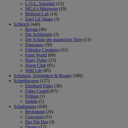
L.O.L. Surprise!
(15)
MGA's Miniverse
(10)
MrBeast Lab
(14)
Zapf Lil' Snaps
(3)
Schleich
(440)
Bayala
(46)
Die Schlümpfe
(2)
Die Schule der magischen Tiere
(11)
Dinosaurs
(50)
Eldrador Creatures
(51)
Farm World
(89)
Harry Potter
(25)
Horse Club
(81)
Wild Life
(85)
Schmuck, Schminken & Beauty
(380)
Schreibwaren
(127)
Eberhard Faber
(36)
Faber Castell
(67)
Pelikan
(1)
Stabilo
(5)
Schulranzen
(418)
Beckmann
(29)
Coocazoo
(11)
Der Die Das
(3)
Deuter
(17)