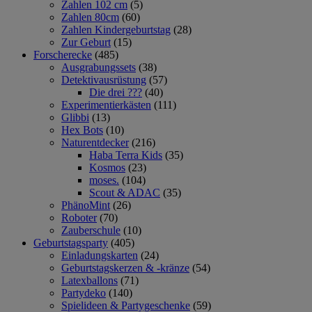
Zahlen 102 cm
(5)
Zahlen 80cm
(60)
Zahlen Kindergeburtstag
(28)
Zur Geburt
(15)
Forscherecke
(485)
Ausgrabungssets
(38)
Detektivausrüstung
(57)
Die drei ???
(40)
Experimentierkästen
(111)
Glibbi
(13)
Hex Bots
(10)
Naturentdecker
(216)
Haba Terra Kids
(35)
Kosmos
(23)
moses.
(104)
Scout & ADAC
(35)
PhänoMint
(26)
Roboter
(70)
Zauberschule
(10)
Geburtstagsparty
(405)
Einladungskarten
(24)
Geburtstagskerzen & -kränze
(54)
Latexballons
(71)
Partydeko
(140)
Spielideen & Partygeschenke
(59)