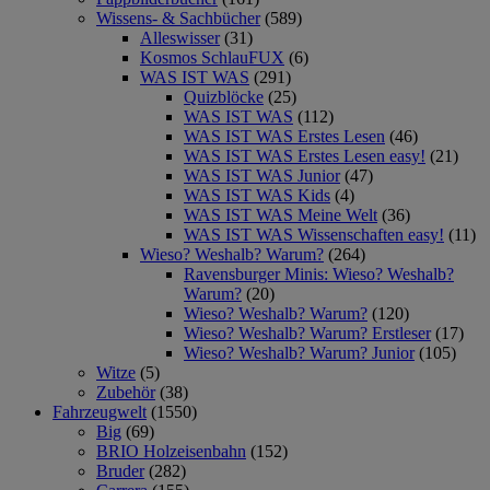
Wissens- & Sachbücher
(589)
Alleswisser
(31)
Kosmos SchlauFUX
(6)
WAS IST WAS
(291)
Quizblöcke
(25)
WAS IST WAS
(112)
WAS IST WAS Erstes Lesen
(46)
WAS IST WAS Erstes Lesen easy!
(21)
WAS IST WAS Junior
(47)
WAS IST WAS Kids
(4)
WAS IST WAS Meine Welt
(36)
WAS IST WAS Wissenschaften easy!
(11)
Wieso? Weshalb? Warum?
(264)
Ravensburger Minis: Wieso? Weshalb?
Warum?
(20)
Wieso? Weshalb? Warum?
(120)
Wieso? Weshalb? Warum? Erstleser
(17)
Wieso? Weshalb? Warum? Junior
(105)
Witze
(5)
Zubehör
(38)
Fahrzeugwelt
(1550)
Big
(69)
BRIO Holzeisenbahn
(152)
Bruder
(282)