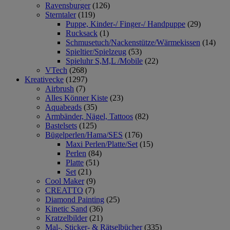
Ravensburger
(126)
Sterntaler
(119)
Puppe, Kinder-/ Finger-/ Handpuppe
(29)
Rucksack
(1)
Schmusetuch/Nackenstütze/Wärmekissen
(14)
Spieltier/Spielzeug
(53)
Spieluhr S,M,L /Mobile
(22)
VTech
(268)
Kreativecke
(1297)
Airbrush
(7)
Alles Könner Kiste
(23)
Aquabeads
(35)
Armbänder, Nägel, Tattoos
(82)
Bastelsets
(125)
Bügelperlen/Hama/SES
(176)
Maxi Perlen/Platte/Set
(15)
Perlen
(84)
Platte
(51)
Set
(21)
Cool Maker
(9)
CREATTO
(7)
Diamond Painting
(25)
Kinetic Sand
(36)
Kratzelbilder
(21)
Mal-, Sticker- & Rätselbücher
(335)