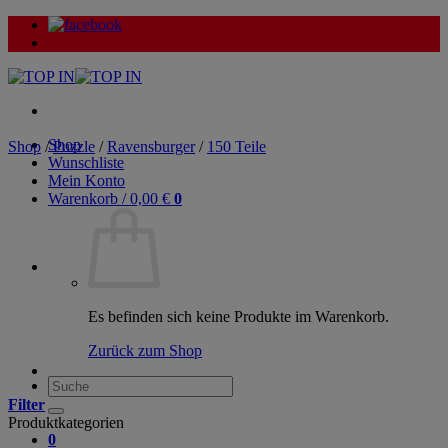
Zum
Inhalt
springen
Shop
Shop
/
Puzzle
/
Ravensburger
/
150 Teile
Wunschliste
Mein Konto
Warenkorb /
0,00
€
0
Es befinden sich keine Produkte im Warenkorb.
Zurück zum Shop
Suche
nach:
Filter
Produktkategorien
0