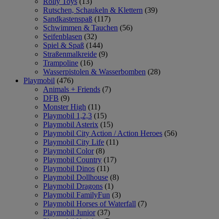
Rolly Toys
(13)
Rutschen, Schaukeln & Klettern
(39)
Sandkastenspaß
(117)
Schwimmen & Tauchen
(56)
Seifenblasen
(32)
Spiel & Spaß
(144)
Straßenmalkreide
(9)
Trampoline
(16)
Wasserpistolen & Wasserbomben
(28)
Playmobil
(476)
Animals + Friends
(7)
DFB
(9)
Monster High
(11)
Playmobil 1,2,3
(15)
Playmobil Asterix
(15)
Playmobil City Action / Action Heroes
(56)
Playmobil City Life
(11)
Playmobil Color
(8)
Playmobil Country
(17)
Playmobil Dinos
(11)
Playmobil Dollhouse
(8)
Playmobil Dragons
(1)
Playmobil FamilyFun
(3)
Playmobil Horses of Waterfall
(7)
Playmobil Junior
(37)