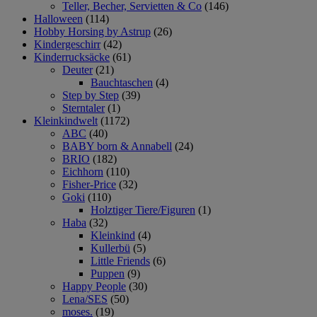
Teller, Becher, Servietten & Co
(146)
Halloween
(114)
Hobby Horsing by Astrup
(26)
Kindergeschirr
(42)
Kinderrucksäcke
(61)
Deuter
(21)
Bauchtaschen
(4)
Step by Step
(39)
Sterntaler
(1)
Kleinkindwelt
(1172)
ABC
(40)
BABY born & Annabell
(24)
BRIO
(182)
Eichhorn
(110)
Fisher-Price
(32)
Goki
(110)
Holztiger Tiere/Figuren
(1)
Haba
(32)
Kleinkind
(4)
Kullerbü
(5)
Little Friends
(6)
Puppen
(9)
Happy People
(30)
Lena/SES
(50)
moses.
(19)