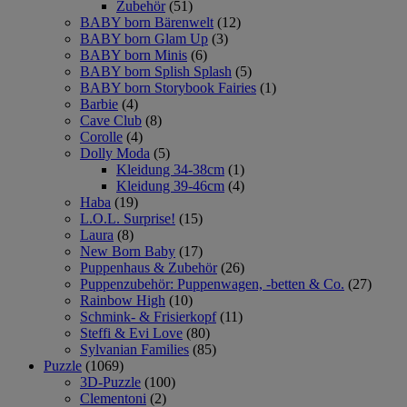
Zubehör
(51)
BABY born Bärenwelt
(12)
BABY born Glam Up
(3)
BABY born Minis
(6)
BABY born Splish Splash
(5)
BABY born Storybook Fairies
(1)
Barbie
(4)
Cave Club
(8)
Corolle
(4)
Dolly Moda
(5)
Kleidung 34-38cm
(1)
Kleidung 39-46cm
(4)
Haba
(19)
L.O.L. Surprise!
(15)
Laura
(8)
New Born Baby
(17)
Puppenhaus & Zubehör
(26)
Puppenzubehör: Puppenwagen, -betten & Co.
(27)
Rainbow High
(10)
Schmink- & Frisierkopf
(11)
Steffi & Evi Love
(80)
Sylvanian Families
(85)
Puzzle
(1069)
3D-Puzzle
(100)
Clementoni
(2)