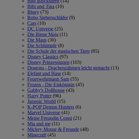
Bibi Blocksberg
(14)
Bibi und Tina
(10)
Bluey
(73)
Bobo Siebenschläfer
(9)
Cars
(10)
DC Universe
(25)
Die Biene Maja
(11)
Die Maus
(30)
Die Schlümpfe
(8)
Die Schule der magischen Tiere
(85)
Disney Classics
(97)
Disney Prinzessinnen
(103)
Dragons - Drachenzähmen leicht gemacht
(13)
Elefant und Hase
(14)
Feuerwehrmann Sam
(55)
Frozen - Die Eiskönigin
(45)
Gabby's Dollhouse
(43)
Harry Potter
(96)
Jurassic World
(15)
K-POP Demon Hunters
(6)
Marvel Universe
(41)
Meine Freundin Conni
(21)
Mia and me
(11)
Mickey Mouse & Freunde
(48)
Minecraft
(45)