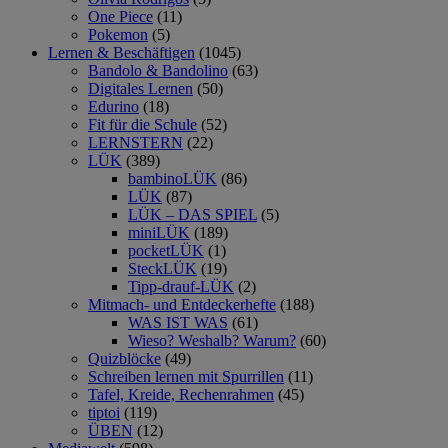
One Piece
(11)
Pokemon
(5)
Lernen & Beschäftigen
(1045)
Bandolo & Bandolino
(63)
Digitales Lernen
(50)
Edurino
(18)
Fit für die Schule
(52)
LERNSTERN
(22)
LÜK
(389)
bambinoLÜK
(86)
LÜK
(87)
LÜK – DAS SPIEL
(5)
miniLÜK
(189)
pocketLÜK
(1)
SteckLÜK
(19)
Tipp-drauf-LÜK
(2)
Mitmach- und Entdeckerhefte
(188)
WAS IST WAS
(61)
Wieso? Weshalb? Warum?
(60)
Quizblöcke
(49)
Schreiben lernen mit Spurrillen
(11)
Tafel, Kreide, Rechenrahmen
(45)
tiptoi
(119)
ÜBEN
(12)