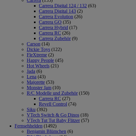
Carrera
(155)
Carrera Digital 124 / 132
(63)
Carrera Digital 143
(2)
Carrera Evolution
(26)
Carrera GO
(35)
Carrera Hybrid
(17)
Carrera RC
(26)
Carrera Zubehör
(9)
Carson
(14)
Dickie Toys
(122)
FleXtreme
(2)
Happy People
(45)
Hot Wheels
(21)
Jada
(6)
Lena
(43)
Majorette
(53)
Monster Jam
(10)
R/C Modelle und Zubehör
(150)
Carrera RC
(27)
Revell Control
(74)
Siku
(392)
VTech Switch & Go Dinos
(18)
VTech Tut Tut Baby Flitzer
(57)
Fernsehhelden
(1492)
Benjamin Blümchen
(6)