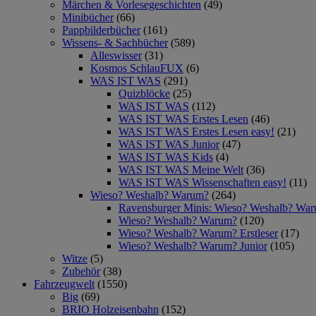
Märchen & Vorlesegeschichten
(49)
Minibücher
(66)
Pappbilderbücher
(161)
Wissens- & Sachbücher
(589)
Alleswisser
(31)
Kosmos SchlauFUX
(6)
WAS IST WAS
(291)
Quizblöcke
(25)
WAS IST WAS
(112)
WAS IST WAS Erstes Lesen
(46)
WAS IST WAS Erstes Lesen easy!
(21)
WAS IST WAS Junior
(47)
WAS IST WAS Kids
(4)
WAS IST WAS Meine Welt
(36)
WAS IST WAS Wissenschaften easy!
(11)
Wieso? Weshalb? Warum?
(264)
Ravensburger Minis: Wieso? Weshalb? Wa
Wieso? Weshalb? Warum?
(120)
Wieso? Weshalb? Warum? Erstleser
(17)
Wieso? Weshalb? Warum? Junior
(105)
Witze
(5)
Zubehör
(38)
Fahrzeugwelt
(1550)
Big
(69)
BRIO Holzeisenbahn
(152)