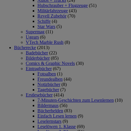
Autos + Trucks
(24)
Hubschrauber + Flugzeuge
(51)
Militärfahrzeuge
(43)
Revell Zubehör
(70)
Schiffe
(4)
Star Wars
(5)
Supermag
(11)
Ugears
(6)
VTech Marble Rush
(8)
Bücherecke
(2013)
Badebücher
(22)
Bilderbücher
(85)
Comics & Graphic Novels
(30)
Eintragbücher
(67)
Fotoalben
(1)
Freundealben
(44)
Notizbücher
(8)
Tagebücher
(7)
Erstlesebücher
(414)
7-Minuten-Geschichten zum Lesenlernen
(10)
Bildermaus
(56)
Bücherhelden
(83)
Einfach Lesen lernen
(9)
Leselernstars
(9)
Leselöwen 1. Klasse
(69)