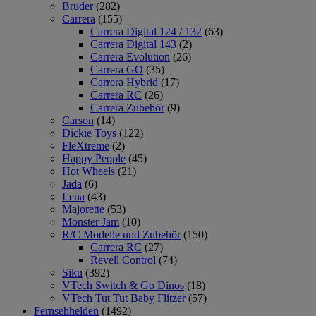
Bruder
(282)
Carrera
(155)
Carrera Digital 124 / 132
(63)
Carrera Digital 143
(2)
Carrera Evolution
(26)
Carrera GO
(35)
Carrera Hybrid
(17)
Carrera RC
(26)
Carrera Zubehör
(9)
Carson
(14)
Dickie Toys
(122)
FleXtreme
(2)
Happy People
(45)
Hot Wheels
(21)
Jada
(6)
Lena
(43)
Majorette
(53)
Monster Jam
(10)
R/C Modelle und Zubehör
(150)
Carrera RC
(27)
Revell Control
(74)
Siku
(392)
VTech Switch & Go Dinos
(18)
VTech Tut Tut Baby Flitzer
(57)
Fernsehhelden
(1492)