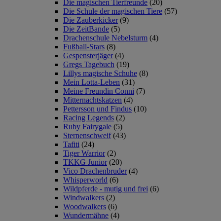
Die magischen Tierfreunde
(20)
Die Schule der magischen Tiere
(57)
Die Zauberkicker
(9)
Die ZeitBande
(5)
Drachenschule Nebelsturm
(4)
Fußball-Stars
(8)
Gespensterjäger
(4)
Gregs Tagebuch
(19)
Lillys magische Schuhe
(8)
Mein Lotta-Leben
(31)
Meine Freundin Conni
(7)
Mitternachtskatzen
(4)
Pettersson und Findus
(10)
Racing Legends
(2)
Ruby Fairygale
(5)
Sternenschweif
(43)
Tafiti
(24)
Tiger Warrior
(2)
TKKG Junior
(20)
Vico Drachenbruder
(4)
Whisperworld
(6)
Wildpferde - mutig und frei
(6)
Windwalkers
(2)
Woodwalkers
(6)
Wundermähne
(4)