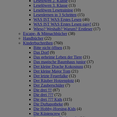
Leselöwen 2. Klasse
(51)
Leselöwen 3. Klasse
(13)
Leselöwen Lesetraining
(10)
Lesenlernen in 3 Schritten
(15)
WAS IST WAS Erstes Lesen
(46)
WAS IST WAS Erstes Lesen easy!
(21)
Wieso? Weshalb? Warum? Erstleser
(17)
Escape- & Mitmachbücher
(38)
Handbücher
(22)
Kinderbuchreihen
(760)
Bitte nicht öffnen
(13)
Das Dorf
(9)
Das geheime Leben der Tiere
(21)
Das magische Baumhaus junior
(37)
Der kleine Drache Kokosnuss
(31)
Der kleine Major Tom
(21)
Der letzte Feuerfalke
(12)
Der Räuber Hotzenplotz
(4)
Der Zauberschüler
(7)
Die drei !!!
(87)
Die drei ???
(72)
Die drei ??? Kids
(115)
Die Duftapotheke
(8)
Die Hobby-Horsing-Kids
(4)
Die Küstencrew
(5)