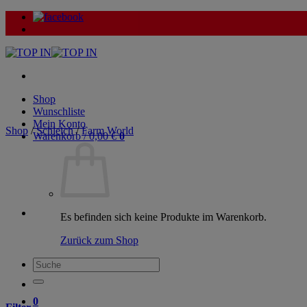
Zum
Inhalt
springen
Shop
Wunschliste
Mein Konto
Shop
/
Schleich
/
Farm World
Warenkorb /
0,00
€
0
Es befinden sich keine Produkte im Warenkorb.
Zurück zum Shop
Suche
nach:
0