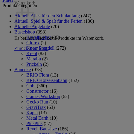
Filter
Warenkorb
Produktkategorien
Aktuell: Alles für den Schulanfang
(247)
Aktuell: Spiel & Spaß für die Ferien
(136)
Aktuelle Angebote
(70)
Bastelshop
(398)
Bastelbücher
(35)
Es befinden sich keine Produkte im Warenkorb.
Glorex
(2)
Knorr Prandell
(272)
Zurück zum Shop
Kreul
(82)
Marabu
(2)
Prickeln
(2)
Bauecke
(978)
BRIO Flora
(13)
BRIO Holzeisenbahn
(152)
Cobi
(360)
Constructor
(16)
Games Workshop
(62)
Gecko Run
(10)
GraviTrax
(63)
Kapla
(13)
Metal Earth
(10)
PlusPlus
(57)
Revell Bausätze
(186)