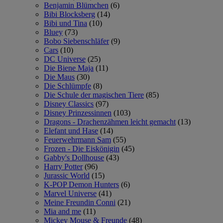
Benjamin Blümchen
(6)
Bibi Blocksberg
(14)
Bibi und Tina
(10)
Bluey
(73)
Bobo Siebenschläfer
(9)
Cars
(10)
DC Universe
(25)
Die Biene Maja
(11)
Die Maus
(30)
Die Schlümpfe
(8)
Die Schule der magischen Tiere
(85)
Disney Classics
(97)
Disney Prinzessinnen
(103)
Dragons - Drachenzähmen leicht gemacht
(13)
Elefant und Hase
(14)
Feuerwehrmann Sam
(55)
Frozen - Die Eiskönigin
(45)
Gabby's Dollhouse
(43)
Harry Potter
(96)
Jurassic World
(15)
K-POP Demon Hunters
(6)
Marvel Universe
(41)
Meine Freundin Conni
(21)
Mia and me
(11)
Mickey Mouse & Freunde
(48)