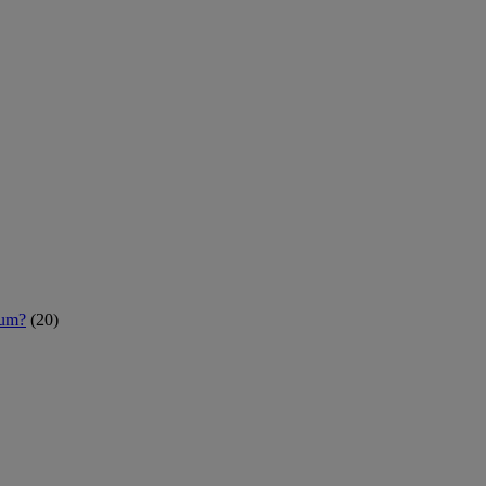
rum?
(20)