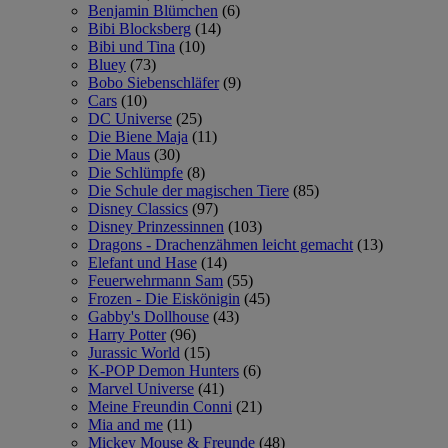
Benjamin Blümchen
(6)
Bibi Blocksberg
(14)
Bibi und Tina
(10)
Bluey
(73)
Bobo Siebenschläfer
(9)
Cars
(10)
DC Universe
(25)
Die Biene Maja
(11)
Die Maus
(30)
Die Schlümpfe
(8)
Die Schule der magischen Tiere
(85)
Disney Classics
(97)
Disney Prinzessinnen
(103)
Dragons - Drachenzähmen leicht gemacht
(13)
Elefant und Hase
(14)
Feuerwehrmann Sam
(55)
Frozen - Die Eiskönigin
(45)
Gabby's Dollhouse
(43)
Harry Potter
(96)
Jurassic World
(15)
K-POP Demon Hunters
(6)
Marvel Universe
(41)
Meine Freundin Conni
(21)
Mia and me
(11)
Mickey Mouse & Freunde
(48)