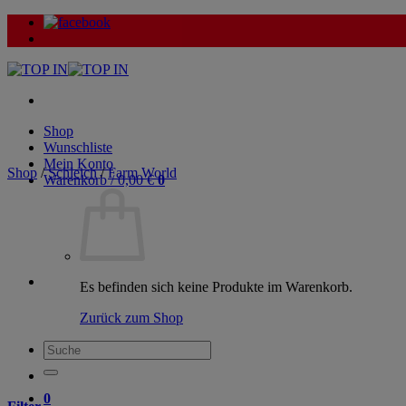
Zum
Inhalt
springen
Shop
Wunschliste
Mein Konto
Shop
/
Schleich
/
Farm World
Warenkorb /
0,00
€
0
Es befinden sich keine Produkte im Warenkorb.
Zurück zum Shop
Suche
nach:
0