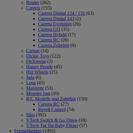
Bruder
(282)
Carrera
(155)
Carrera Digital 124 / 132
(63)
Carrera Digital 143
(2)
Carrera Evolution
(26)
Carrera GO
(35)
Carrera Hybrid
(17)
Carrera RC
(26)
Carrera Zubehör
(9)
Carson
(14)
Dickie Toys
(122)
FleXtreme
(2)
Happy People
(45)
Hot Wheels
(21)
Jada
(6)
Lena
(43)
Majorette
(53)
Monster Jam
(10)
R/C Modelle und Zubehör
(150)
Carrera RC
(27)
Revell Control
(74)
Siku
(392)
VTech Switch & Go Dinos
(18)
VTech Tut Tut Baby Flitzer
(57)
Fernsehhelden
(1492)