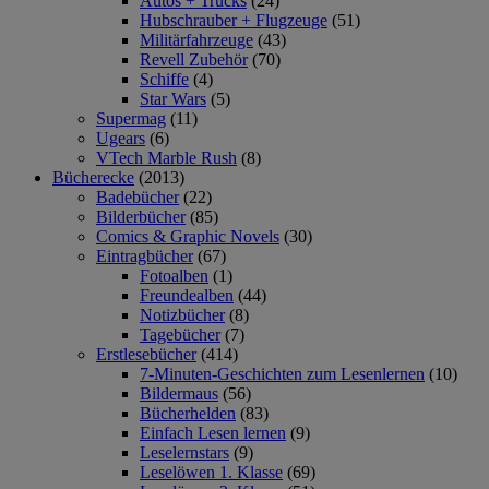
Autos + Trucks
(24)
Hubschrauber + Flugzeuge
(51)
Militärfahrzeuge
(43)
Revell Zubehör
(70)
Schiffe
(4)
Star Wars
(5)
Supermag
(11)
Ugears
(6)
VTech Marble Rush
(8)
Bücherecke
(2013)
Badebücher
(22)
Bilderbücher
(85)
Comics & Graphic Novels
(30)
Eintragbücher
(67)
Fotoalben
(1)
Freundealben
(44)
Notizbücher
(8)
Tagebücher
(7)
Erstlesebücher
(414)
7-Minuten-Geschichten zum Lesenlernen
(10)
Bildermaus
(56)
Bücherhelden
(83)
Einfach Lesen lernen
(9)
Leselernstars
(9)
Leselöwen 1. Klasse
(69)