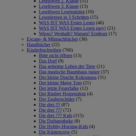
Leselöwen 2. Klasse
(51)
Leselöwen 3. Klasse
(13)
Leselöwen Lesetraining
(10)
Lesenlernen in 3 Schritten
(15)
WAS IST WAS Erstes Lesen
(46)
WAS IST WAS Erstes Lesen easy!
(21)
Wieso? Weshalb? Warum? Erstleser
(17)
Escape- & Mitmachbücher
(38)
Handbücher
(22)
Kinderbuchreihen
(760)
Bitte nicht öffnen
(13)
Das Dorf
(9)
Das geheime Leben der Tiere
(21)
Das magische Baumhaus junior
(37)
Der kleine Drache Kokosnuss
(31)
Der kleine Major Tom
(21)
Der letzte Feuerfalke
(12)
Der Räuber Hotzenplotz
(4)
Der Zauberschüler
(7)
Die drei !!!
(87)
Die drei ???
(72)
Die drei ??? Kids
(115)
Die Duftapotheke
(8)
Die Hobby-Horsing-Kids
(4)
Die Küstencrew
(5)