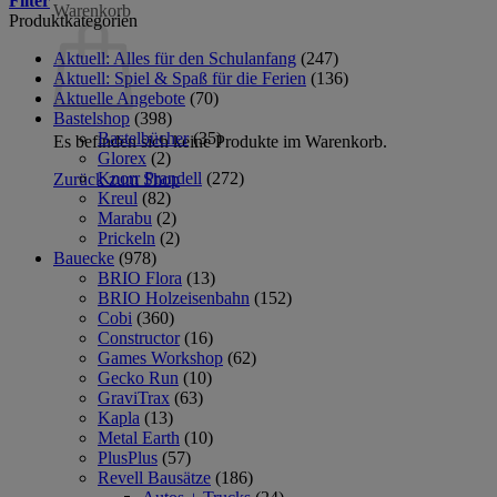
Filter
Warenkorb
Produktkategorien
Aktuell: Alles für den Schulanfang
(247)
Aktuell: Spiel & Spaß für die Ferien
(136)
Aktuelle Angebote
(70)
Bastelshop
(398)
Bastelbücher
(35)
Es befinden sich keine Produkte im Warenkorb.
Glorex
(2)
Knorr Prandell
(272)
Zurück zum Shop
Kreul
(82)
Marabu
(2)
Prickeln
(2)
Bauecke
(978)
BRIO Flora
(13)
BRIO Holzeisenbahn
(152)
Cobi
(360)
Constructor
(16)
Games Workshop
(62)
Gecko Run
(10)
GraviTrax
(63)
Kapla
(13)
Metal Earth
(10)
PlusPlus
(57)
Revell Bausätze
(186)