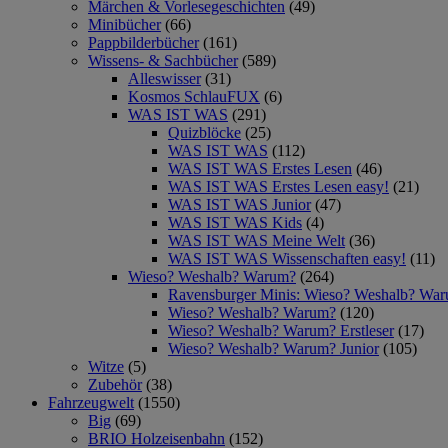
Märchen & Vorlesegeschichten
(49)
Minibücher
(66)
Pappbilderbücher
(161)
Wissens- & Sachbücher
(589)
Alleswisser
(31)
Kosmos SchlauFUX
(6)
WAS IST WAS
(291)
Quizblöcke
(25)
WAS IST WAS
(112)
WAS IST WAS Erstes Lesen
(46)
WAS IST WAS Erstes Lesen easy!
(21)
WAS IST WAS Junior
(47)
WAS IST WAS Kids
(4)
WAS IST WAS Meine Welt
(36)
WAS IST WAS Wissenschaften easy!
(11)
Wieso? Weshalb? Warum?
(264)
Ravensburger Minis: Wieso? Weshalb? Wa
Wieso? Weshalb? Warum?
(120)
Wieso? Weshalb? Warum? Erstleser
(17)
Wieso? Weshalb? Warum? Junior
(105)
Witze
(5)
Zubehör
(38)
Fahrzeugwelt
(1550)
Big
(69)
BRIO Holzeisenbahn
(152)