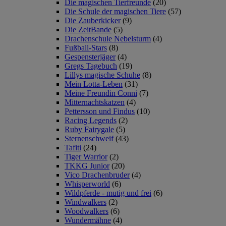
Die magischen Tierfreunde
(20)
Die Schule der magischen Tiere
(57)
Die Zauberkicker
(9)
Die ZeitBande
(5)
Drachenschule Nebelsturm
(4)
Fußball-Stars
(8)
Gespensterjäger
(4)
Gregs Tagebuch
(19)
Lillys magische Schuhe
(8)
Mein Lotta-Leben
(31)
Meine Freundin Conni
(7)
Mitternachtskatzen
(4)
Pettersson und Findus
(10)
Racing Legends
(2)
Ruby Fairygale
(5)
Sternenschweif
(43)
Tafiti
(24)
Tiger Warrior
(2)
TKKG Junior
(20)
Vico Drachenbruder
(4)
Whisperworld
(6)
Wildpferde - mutig und frei
(6)
Windwalkers
(2)
Woodwalkers
(6)
Wundermähne
(4)