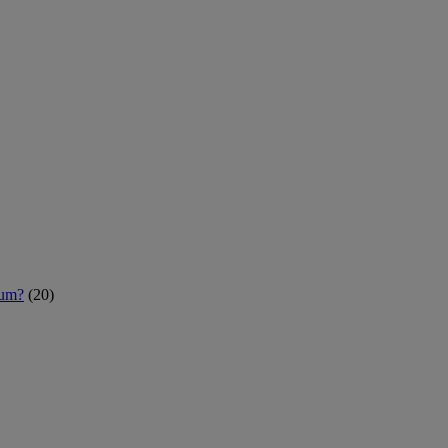
rum?
(20)