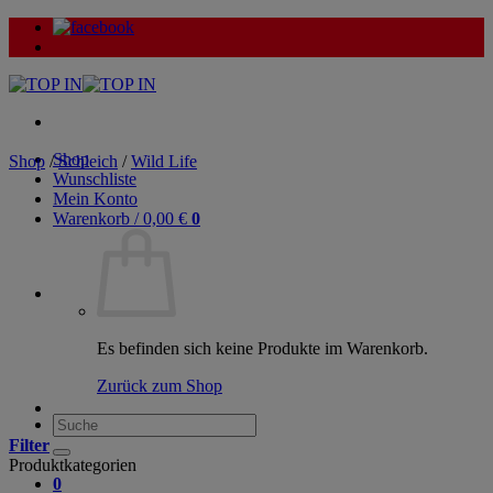
Zum
Inhalt
springen
Shop
Shop
/
Schleich
/
Wild Life
Wunschliste
Mein Konto
Warenkorb /
0,00
€
0
Es befinden sich keine Produkte im Warenkorb.
Zurück zum Shop
Suche
nach:
Filter
Produktkategorien
0