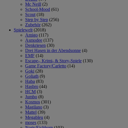
Mc Neill
(2)
School-Mood
(61)
Scout
(18)
Step by Step
(256)
Zubehör
(262)
Spielewelt
(2018)
Amigo
(117)
Asmodee
(137)
Denkriesen
(30)
Drei Hasen in der Abendsonne
(4)
EMF
(14)
Escape-, Krimi- & Story-Spiele
(130)
Game Factory/Carletto
(14)
Goki
(28)
Goliath
(9)
Haba
(83)
Hasbro
(44)
HCM
(3)
Jumbo
(8)
Kosmos
(301)
Magilano
(3)
Mattel
(39)
Megableu
(4)
moses
(133)
Noris/Eichhorn
(103)