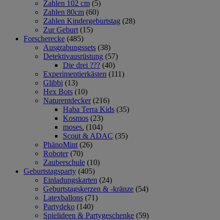
Zahlen 102 cm
(5)
Zahlen 80cm
(60)
Zahlen Kindergeburtstag
(28)
Zur Geburt
(15)
Forscherecke
(485)
Ausgrabungssets
(38)
Detektivausrüstung
(57)
Die drei ???
(40)
Experimentierkästen
(111)
Glibbi
(13)
Hex Bots
(10)
Naturentdecker
(216)
Haba Terra Kids
(35)
Kosmos
(23)
moses.
(104)
Scout & ADAC
(35)
PhänoMint
(26)
Roboter
(70)
Zauberschule
(10)
Geburtstagsparty
(405)
Einladungskarten
(24)
Geburtstagskerzen & -kränze
(54)
Latexballons
(71)
Partydeko
(140)
Spielideen & Partygeschenke
(59)