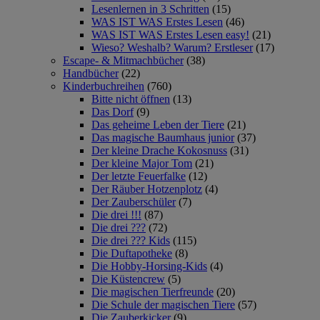
Lesenlernen in 3 Schritten
(15)
WAS IST WAS Erstes Lesen
(46)
WAS IST WAS Erstes Lesen easy!
(21)
Wieso? Weshalb? Warum? Erstleser
(17)
Escape- & Mitmachbücher
(38)
Handbücher
(22)
Kinderbuchreihen
(760)
Bitte nicht öffnen
(13)
Das Dorf
(9)
Das geheime Leben der Tiere
(21)
Das magische Baumhaus junior
(37)
Der kleine Drache Kokosnuss
(31)
Der kleine Major Tom
(21)
Der letzte Feuerfalke
(12)
Der Räuber Hotzenplotz
(4)
Der Zauberschüler
(7)
Die drei !!!
(87)
Die drei ???
(72)
Die drei ??? Kids
(115)
Die Duftapotheke
(8)
Die Hobby-Horsing-Kids
(4)
Die Küstencrew
(5)
Die magischen Tierfreunde
(20)
Die Schule der magischen Tiere
(57)
Die Zauberkicker
(9)