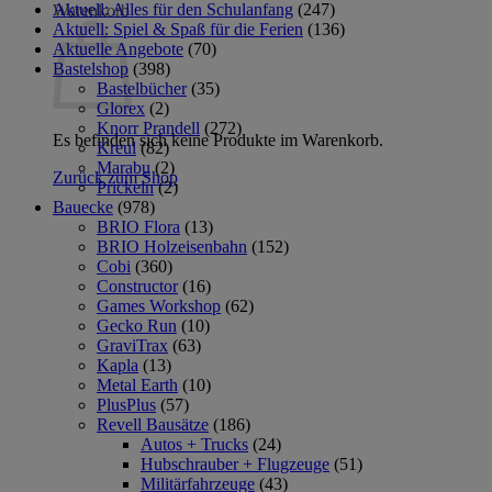
Aktuell: Alles für den Schulanfang
(247)
Warenkorb
Aktuell: Spiel & Spaß für die Ferien
(136)
Aktuelle Angebote
(70)
Bastelshop
(398)
Bastelbücher
(35)
Glorex
(2)
Knorr Prandell
(272)
Es befinden sich keine Produkte im Warenkorb.
Kreul
(82)
Marabu
(2)
Zurück zum Shop
Prickeln
(2)
Bauecke
(978)
BRIO Flora
(13)
BRIO Holzeisenbahn
(152)
Cobi
(360)
Constructor
(16)
Games Workshop
(62)
Gecko Run
(10)
GraviTrax
(63)
Kapla
(13)
Metal Earth
(10)
PlusPlus
(57)
Revell Bausätze
(186)
Autos + Trucks
(24)
Hubschrauber + Flugzeuge
(51)
Militärfahrzeuge
(43)