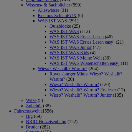
Wissens- & Sachbücher
(590)
Alleswisser
(31)
Kosmos SchlauFUX
(6)
WAS IST WAS
(291)
Quizblöcke
(25)
WAS IST WAS
(112)
WAS IST WAS Erstes Lesen
(46)
WAS IST WAS Erstes Lesen easy!
(21)
WAS IST WAS Junior
(47)
WAS IST WAS Kids
(4)
WAS IST WAS Meine Welt
(36)
WAS IST WAS Wissenschaften easy!
(11)
Wieso? Weshalb? Warum?
(264)
Ravensburger Minis: Wieso? Weshalb?
Warum?
(20)
Wieso? Weshalb? Warum?
(120)
Wieso? Weshalb? Warum? Erstleser
(17)
Wieso? Weshalb? Warum? Junior
(105)
Witze
(5)
Zubehör
(38)
Fahrzeugwelt
(1556)
Big
(69)
BRIO Holzeisenbahn
(152)
Bruder
(282)