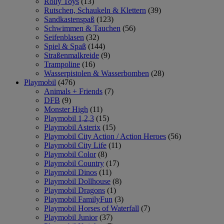
Rolly Toys
(13)
Rutschen, Schaukeln & Klettern
(39)
Sandkastenspaß
(123)
Schwimmen & Tauchen
(56)
Seifenblasen
(32)
Spiel & Spaß
(144)
Straßenmalkreide
(9)
Trampoline
(16)
Wasserpistolen & Wasserbomben
(28)
Playmobil
(476)
Animals + Friends
(7)
DFB
(9)
Monster High
(11)
Playmobil 1,2,3
(15)
Playmobil Asterix
(15)
Playmobil City Action / Action Heroes
(56)
Playmobil City Life
(11)
Playmobil Color
(8)
Playmobil Country
(17)
Playmobil Dinos
(11)
Playmobil Dollhouse
(8)
Playmobil Dragons
(1)
Playmobil FamilyFun
(3)
Playmobil Horses of Waterfall
(7)
Playmobil Junior
(37)