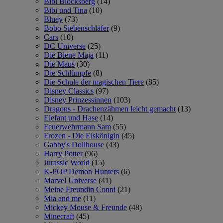
Bibi Blocksberg
(14)
Bibi und Tina
(10)
Bluey
(73)
Bobo Siebenschläfer
(9)
Cars
(10)
DC Universe
(25)
Die Biene Maja
(11)
Die Maus
(30)
Die Schlümpfe
(8)
Die Schule der magischen Tiere
(85)
Disney Classics
(97)
Disney Prinzessinnen
(103)
Dragons - Drachenzähmen leicht gemacht
(13)
Elefant und Hase
(14)
Feuerwehrmann Sam
(55)
Frozen - Die Eiskönigin
(45)
Gabby's Dollhouse
(43)
Harry Potter
(96)
Jurassic World
(15)
K-POP Demon Hunters
(6)
Marvel Universe
(41)
Meine Freundin Conni
(21)
Mia and me
(11)
Mickey Mouse & Freunde
(48)
Minecraft
(45)