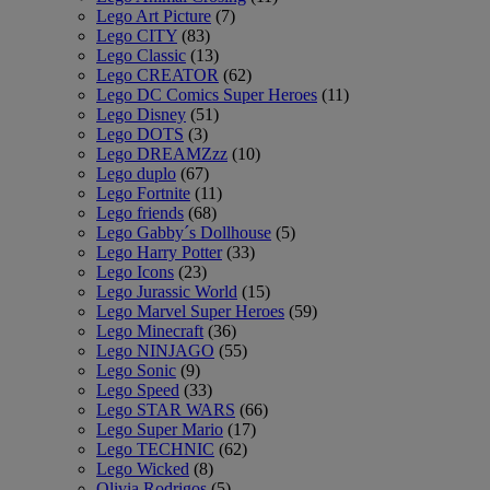
Lego Art Picture
(7)
Lego CITY
(83)
Lego Classic
(13)
Lego CREATOR
(62)
Lego DC Comics Super Heroes
(11)
Lego Disney
(51)
Lego DOTS
(3)
Lego DREAMZzz
(10)
Lego duplo
(67)
Lego Fortnite
(11)
Lego friends
(68)
Lego Gabby´s Dollhouse
(5)
Lego Harry Potter
(33)
Lego Icons
(23)
Lego Jurassic World
(15)
Lego Marvel Super Heroes
(59)
Lego Minecraft
(36)
Lego NINJAGO
(55)
Lego Sonic
(9)
Lego Speed
(33)
Lego STAR WARS
(66)
Lego Super Mario
(17)
Lego TECHNIC
(62)
Lego Wicked
(8)
Olivia Rodrigos
(5)