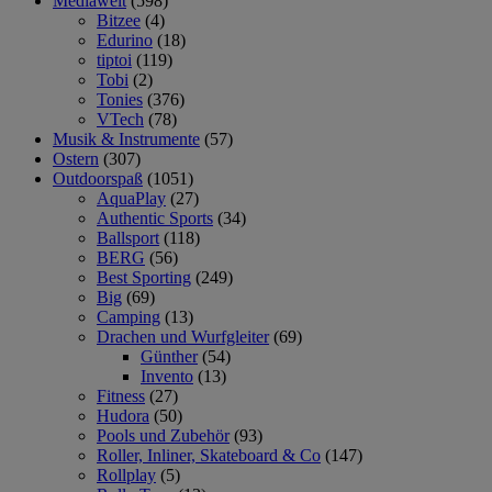
Mediawelt
(598)
Bitzee
(4)
Edurino
(18)
tiptoi
(119)
Tobi
(2)
Tonies
(376)
VTech
(78)
Musik & Instrumente
(57)
Ostern
(307)
Outdoorspaß
(1051)
AquaPlay
(27)
Authentic Sports
(34)
Ballsport
(118)
BERG
(56)
Best Sporting
(249)
Big
(69)
Camping
(13)
Drachen und Wurfgleiter
(69)
Günther
(54)
Invento
(13)
Fitness
(27)
Hudora
(50)
Pools und Zubehör
(93)
Roller, Inliner, Skateboard & Co
(147)
Rollplay
(5)