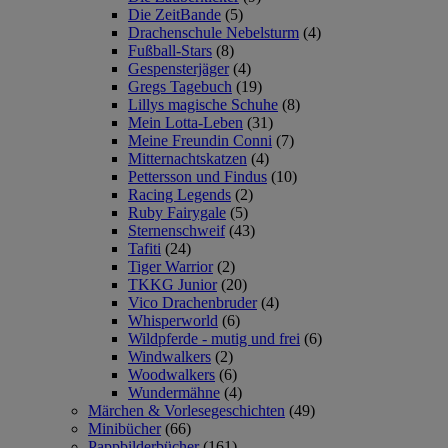
Die ZeitBande
(5)
Drachenschule Nebelsturm
(4)
Fußball-Stars
(8)
Gespensterjäger
(4)
Gregs Tagebuch
(19)
Lillys magische Schuhe
(8)
Mein Lotta-Leben
(31)
Meine Freundin Conni
(7)
Mitternachtskatzen
(4)
Pettersson und Findus
(10)
Racing Legends
(2)
Ruby Fairygale
(5)
Sternenschweif
(43)
Tafiti
(24)
Tiger Warrior
(2)
TKKG Junior
(20)
Vico Drachenbruder
(4)
Whisperworld
(6)
Wildpferde - mutig und frei
(6)
Windwalkers
(2)
Woodwalkers
(6)
Wundermähne
(4)
Märchen & Vorlesegeschichten
(49)
Minibücher
(66)
Pappbilderbücher
(161)