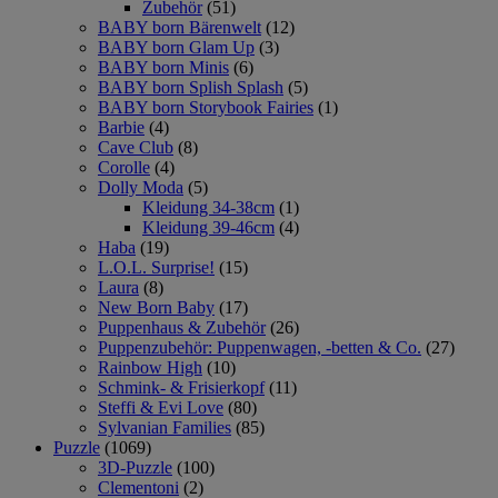
Zubehör
(51)
BABY born Bärenwelt
(12)
BABY born Glam Up
(3)
BABY born Minis
(6)
BABY born Splish Splash
(5)
BABY born Storybook Fairies
(1)
Barbie
(4)
Cave Club
(8)
Corolle
(4)
Dolly Moda
(5)
Kleidung 34-38cm
(1)
Kleidung 39-46cm
(4)
Haba
(19)
L.O.L. Surprise!
(15)
Laura
(8)
New Born Baby
(17)
Puppenhaus & Zubehör
(26)
Puppenzubehör: Puppenwagen, -betten & Co.
(27)
Rainbow High
(10)
Schmink- & Frisierkopf
(11)
Steffi & Evi Love
(80)
Sylvanian Families
(85)
Puzzle
(1069)
3D-Puzzle
(100)
Clementoni
(2)