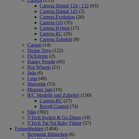
Carrera
(155)
Carrera Digital 124 / 132
(63)
Carrera Digital 143
(2)
Carrera Evolution
(26)
Carrera GO
(35)
Carrera Hybrid
(17)
Carrera RC
(26)
Carrera Zubehör
(9)
Carson
(14)
Dickie Toys
(122)
FleXtreme
(2)
Happy People
(45)
Hot Wheels
(21)
Jada
(6)
Lena
(49)
Majorette
(53)
Monster Jam
(10)
R/C Modelle und Zubehör
(150)
Carrera RC
(27)
Revell Control
(74)
Siku
(392)
VTech Switch & Go Dinos
(18)
VTech Tut Tut Baby Flitzer
(57)
Fernsehhelden
(1494)
Benjamin Blümchen
(6)