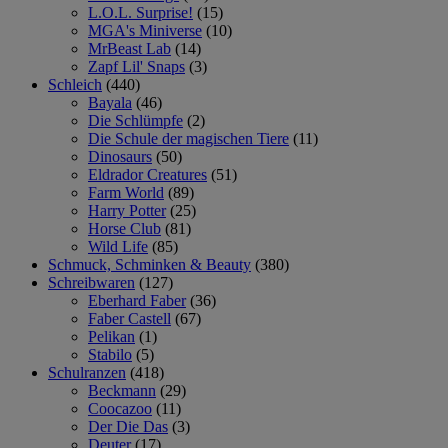
L.O.L. Surprise!
(15)
MGA's Miniverse
(10)
MrBeast Lab
(14)
Zapf Lil' Snaps
(3)
Schleich
(440)
Bayala
(46)
Die Schlümpfe
(2)
Die Schule der magischen Tiere
(11)
Dinosaurs
(50)
Eldrador Creatures
(51)
Farm World
(89)
Harry Potter
(25)
Horse Club
(81)
Wild Life
(85)
Schmuck, Schminken & Beauty
(380)
Schreibwaren
(127)
Eberhard Faber
(36)
Faber Castell
(67)
Pelikan
(1)
Stabilo
(5)
Schulranzen
(418)
Beckmann
(29)
Coocazoo
(11)
Der Die Das
(3)
Deuter
(17)