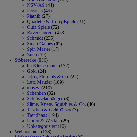
NSV/AS
(44)
Pegasus
(49)
Piatnik
(27)
Quartette & Trumpfspiele
(31)
Quiz-Spiele
(72)
Ravensburger
(428)
Schmidt
(235)
Smart Games
(65)
Spin Master
(17)
Zoch
(59)
Stöberecke
(836)
bb Klostermann
(132)
Goki
(24)
Jojos, Flummis & Co.
(22)
Lutz Mauder
(189)
moses.
(210)
Schenken
(32)
Schlüsselanhänger
(8)
Slime, Knete, Squishies & Co.
(46)
Taschen & Geldbörsen
(3)
Trendhaus
(194)
Uhren & Wecker
(29)
Unkategorisiert
(10)
Weihnachten
(158)