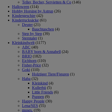
Teller, Becher, Servietten & Co
(146)
Halloween
(114)
Hobby Horsing by Astrup
(26)
Kindergeschirr
(42)
Kinderrucksäcke
(61)
Deuter
(21)
Bauchtaschen
(4)
Step by Step
(39)
Sterntaler
(1)
Kleinkindwelt
(1177)
ABC
(40)
BABY born & Annabell
(24)
BRIO
(182)
Eichhorn
(110)
Fisher-Price
(32)
Goki
(110)
Holztiger Tiere/Figuren
(1)
Haba
(32)
Kleinkind
(4)
Kullerbü
(5)
Little Friends
(6)
Puppen
(9)
Happy People
(30)
Lena/SES
(55)
moses.
(19)