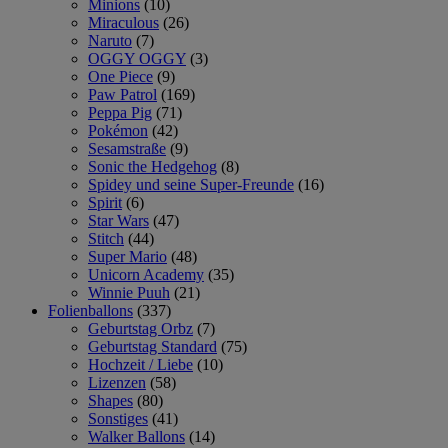
Minions
(10)
Miraculous
(26)
Naruto
(7)
OGGY OGGY
(3)
One Piece
(9)
Paw Patrol
(169)
Peppa Pig
(71)
Pokémon
(42)
Sesamstraße
(9)
Sonic the Hedgehog
(8)
Spidey und seine Super-Freunde
(16)
Spirit
(6)
Star Wars
(47)
Stitch
(44)
Super Mario
(48)
Unicorn Academy
(35)
Winnie Puuh
(21)
Folienballons
(337)
Geburtstag Orbz
(7)
Geburtstag Standard
(75)
Hochzeit / Liebe
(10)
Lizenzen
(58)
Shapes
(80)
Sonstiges
(41)
Walker Ballons
(14)