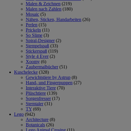
Malen & Zeichnen
(219)
Malen nach Zahlen
(180)
Mosaic
(5)
Nähen, Sticken, Handarbeiten
(26)
Perlen
(15)
Prickeln
(11)
So Slime
(3)
Spiral-Designer
(2)
Stempelspaß
(33)
Stickerspaß
(119)
Style 4 Ever
(2)
Xoomy
(6)
Zaubermalbücher
(51)
Kuschelecke
(328)
Gewichtstiere by Astrup
(8)
Hand- und Fingerpuppen
(27)
Interaktive Tiere
(70)
Plüschtiere
(139)
Sorgenfresser
(17)
Sterntaler
(31)
TY
(69)
Lego
(942)
Architecture
(8)
Botanicals
(26)
Lego Animal Crosing
(11)