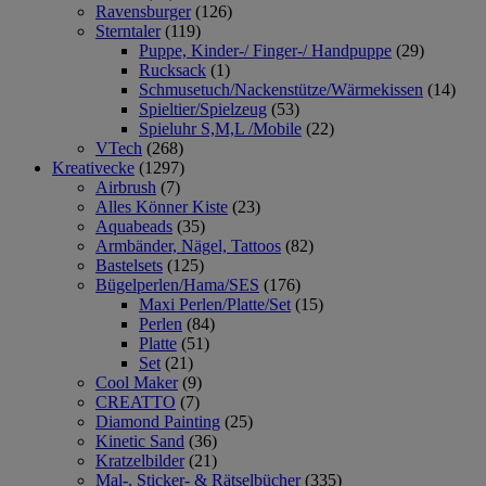
Ravensburger
(126)
Sterntaler
(119)
Puppe, Kinder-/ Finger-/ Handpuppe
(29)
Rucksack
(1)
Schmusetuch/Nackenstütze/Wärmekissen
(14)
Spieltier/Spielzeug
(53)
Spieluhr S,M,L /Mobile
(22)
VTech
(268)
Kreativecke
(1297)
Airbrush
(7)
Alles Könner Kiste
(23)
Aquabeads
(35)
Armbänder, Nägel, Tattoos
(82)
Bastelsets
(125)
Bügelperlen/Hama/SES
(176)
Maxi Perlen/Platte/Set
(15)
Perlen
(84)
Platte
(51)
Set
(21)
Cool Maker
(9)
CREATTO
(7)
Diamond Painting
(25)
Kinetic Sand
(36)
Kratzelbilder
(21)
Mal-, Sticker- & Rätselbücher
(335)