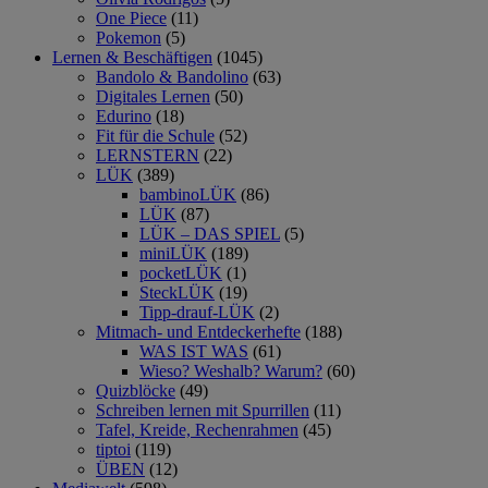
One Piece
(11)
Pokemon
(5)
Lernen & Beschäftigen
(1045)
Bandolo & Bandolino
(63)
Digitales Lernen
(50)
Edurino
(18)
Fit für die Schule
(52)
LERNSTERN
(22)
LÜK
(389)
bambinoLÜK
(86)
LÜK
(87)
LÜK – DAS SPIEL
(5)
miniLÜK
(189)
pocketLÜK
(1)
SteckLÜK
(19)
Tipp-drauf-LÜK
(2)
Mitmach- und Entdeckerhefte
(188)
WAS IST WAS
(61)
Wieso? Weshalb? Warum?
(60)
Quizblöcke
(49)
Schreiben lernen mit Spurrillen
(11)
Tafel, Kreide, Rechenrahmen
(45)
tiptoi
(119)
ÜBEN
(12)