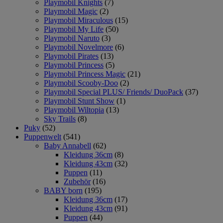
Playmobil Knights
(7)
Playmobil Magic
(2)
Playmobil Miraculous
(15)
Playmobil My Life
(50)
Playmobil Naruto
(3)
Playmobil Novelmore
(6)
Playmobil Pirates
(13)
Playmobil Princess
(5)
Playmobil Princess Magic
(21)
Playmobil Scooby-Doo
(2)
Playmobil Special PLUS/ Friends/ DuoPack
(37)
Playmobil Stunt Show
(1)
Playmobil Wiltopia
(13)
Sky Trails
(8)
Puky
(52)
Puppenwelt
(541)
Baby Annabell
(62)
Kleidung 36cm
(8)
Kleidung 43cm
(32)
Puppen
(11)
Zubehör
(16)
BABY born
(195)
Kleidung 36cm
(17)
Kleidung 43cm
(91)
Puppen
(44)