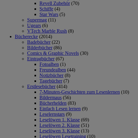
Revell Zubehör
(70)
Schiffe
(4)
Star Wars
(5)
Supermag
(11)
Ugears
(6)
VTech Marble Rush
(8)
Bücherecke
(2014)
Badebücher
(22)
Bilderbücher
(86)
Comics & Graphic Novels
(30)
Eintragbücher
(67)
Fotoalben
(1)
Freundealben
(44)
Notizbücher
(8)
Tagebücher
(7)
Erstlesebücher
(414)
7-Minuten-Geschichten zum Lesenlernen
(10)
Bildermaus
(56)
Bücherhelden
(83)
Einfach Lesen lernen
(9)
Leselernstars
(9)
Leselöwen 1. Klasse
(69)
Leselöwen 2. Klasse
(51)
Leselöwen 3. Klasse
(13)
Leselöwen Lesetraining
(10)