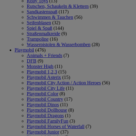
Rolly Toys
(13)
Rutschen, Schaukeln & Klettern
(39)
Sandkastenspaß
(117)
Schwimmen & Tauchen
(56)
Seifenblasen
(32)
Spiel & Spaß
(144)
Straßenmalkreide
(9)
Trampoline
(16)
Wasserpistolen & Wasserbomben
(28)
Playmobil
(476)
Animals + Friends
(7)
DFB
(9)
Monster High
(11)
Playmobil 1,2,3
(15)
Playmobil Asterix
(15)
Playmobil City Action / Action Heroes
(56)
Playmobil City Life
(11)
Playmobil Color
(8)
Playmobil Country
(17)
Playmobil Dinos
(11)
Playmobil Dollhouse
(8)
Playmobil Dragons
(1)
Playmobil FamilyFun
(3)
Playmobil Horses of Waterfall
(7)
Playmobil Junior
(37)