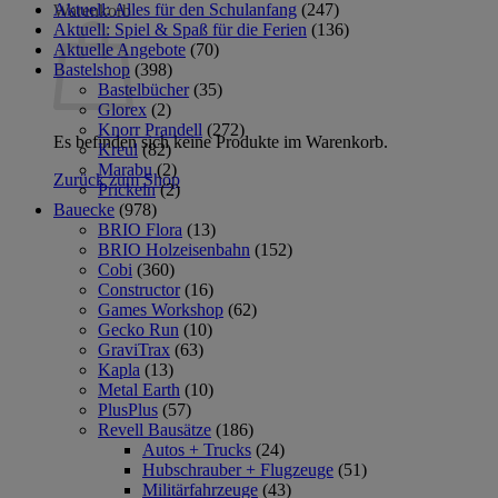
Aktuell: Alles für den Schulanfang
(247)
Warenkorb
Aktuell: Spiel & Spaß für die Ferien
(136)
Aktuelle Angebote
(70)
Bastelshop
(398)
Bastelbücher
(35)
Glorex
(2)
Knorr Prandell
(272)
Es befinden sich keine Produkte im Warenkorb.
Kreul
(82)
Marabu
(2)
Zurück zum Shop
Prickeln
(2)
Bauecke
(978)
BRIO Flora
(13)
BRIO Holzeisenbahn
(152)
Cobi
(360)
Constructor
(16)
Games Workshop
(62)
Gecko Run
(10)
GraviTrax
(63)
Kapla
(13)
Metal Earth
(10)
PlusPlus
(57)
Revell Bausätze
(186)
Autos + Trucks
(24)
Hubschrauber + Flugzeuge
(51)
Militärfahrzeuge
(43)