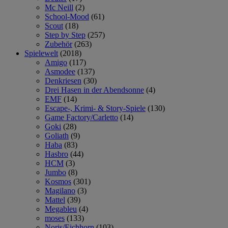
Mc Neill
(2)
School-Mood
(61)
Scout
(18)
Step by Step
(257)
Zubehör
(263)
Spielewelt
(2018)
Amigo
(117)
Asmodee
(137)
Denkriesen
(30)
Drei Hasen in der Abendsonne
(4)
EMF
(14)
Escape-, Krimi- & Story-Spiele
(130)
Game Factory/Carletto
(14)
Goki
(28)
Goliath
(9)
Haba
(83)
Hasbro
(44)
HCM
(3)
Jumbo
(8)
Kosmos
(301)
Magilano
(3)
Mattel
(39)
Megableu
(4)
moses
(133)
Noris/Eichhorn
(103)