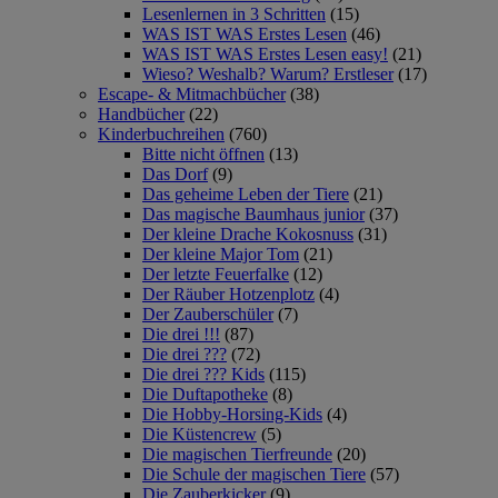
Lesenlernen in 3 Schritten
(15)
WAS IST WAS Erstes Lesen
(46)
WAS IST WAS Erstes Lesen easy!
(21)
Wieso? Weshalb? Warum? Erstleser
(17)
Escape- & Mitmachbücher
(38)
Handbücher
(22)
Kinderbuchreihen
(760)
Bitte nicht öffnen
(13)
Das Dorf
(9)
Das geheime Leben der Tiere
(21)
Das magische Baumhaus junior
(37)
Der kleine Drache Kokosnuss
(31)
Der kleine Major Tom
(21)
Der letzte Feuerfalke
(12)
Der Räuber Hotzenplotz
(4)
Der Zauberschüler
(7)
Die drei !!!
(87)
Die drei ???
(72)
Die drei ??? Kids
(115)
Die Duftapotheke
(8)
Die Hobby-Horsing-Kids
(4)
Die Küstencrew
(5)
Die magischen Tierfreunde
(20)
Die Schule der magischen Tiere
(57)
Die Zauberkicker
(9)