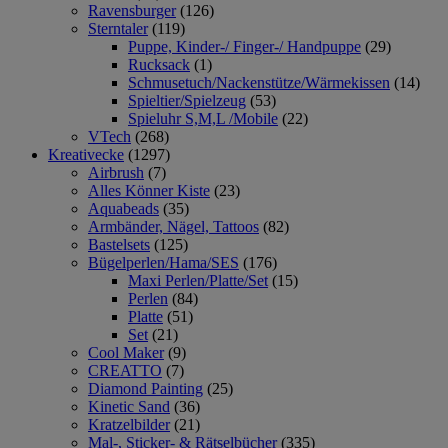
Ravensburger
(126)
Sterntaler
(119)
Puppe, Kinder-/ Finger-/ Handpuppe
(29)
Rucksack
(1)
Schmusetuch/Nackenstütze/Wärmekissen
(14)
Spieltier/Spielzeug
(53)
Spieluhr S,M,L /Mobile
(22)
VTech
(268)
Kreativecke
(1297)
Airbrush
(7)
Alles Könner Kiste
(23)
Aquabeads
(35)
Armbänder, Nägel, Tattoos
(82)
Bastelsets
(125)
Bügelperlen/Hama/SES
(176)
Maxi Perlen/Platte/Set
(15)
Perlen
(84)
Platte
(51)
Set
(21)
Cool Maker
(9)
CREATTO
(7)
Diamond Painting
(25)
Kinetic Sand
(36)
Kratzelbilder
(21)
Mal-, Sticker- & Rätselbücher
(335)