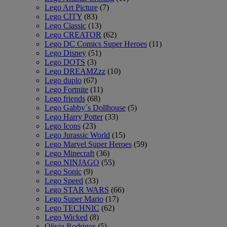
Lego Art Picture
(7)
Lego CITY
(83)
Lego Classic
(13)
Lego CREATOR
(62)
Lego DC Comics Super Heroes
(11)
Lego Disney
(51)
Lego DOTS
(3)
Lego DREAMZzz
(10)
Lego duplo
(67)
Lego Fortnite
(11)
Lego friends
(68)
Lego Gabby´s Dollhouse
(5)
Lego Harry Potter
(33)
Lego Icons
(23)
Lego Jurassic World
(15)
Lego Marvel Super Heroes
(59)
Lego Minecraft
(36)
Lego NINJAGO
(55)
Lego Sonic
(9)
Lego Speed
(33)
Lego STAR WARS
(66)
Lego Super Mario
(17)
Lego TECHNIC
(62)
Lego Wicked
(8)
Olivia Rodrigos
(5)