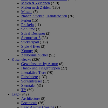
Malen & Zeichnen
(219)
Malen nach Zahlen
(180)
Mosaic
(5)
Nähen, Sticken, Handarbeiten
(26)
Perlen
(15)
Prickeln
(11)
So Slime
(3)
Spiral-Designer
(2)
Stempelspaß
(33)
Stickerspaß
(119)
Style 4 Ever
(2)
Xoomy
(6)
Zaubermalbücher
(51)
Kuschelecke
(326)
Gewichtstiere by Astrup
(8)
Hand- und Fingerpuppen
(27)
Interaktive Tiere
(70)
Plüschtiere
(137)
Sorgenfresser
(17)
Sterntaler
(31)
TY
(69)
Lego
(942)
Architecture
(8)
Botanicals
(26)
Lego Animal Crosing
(11)