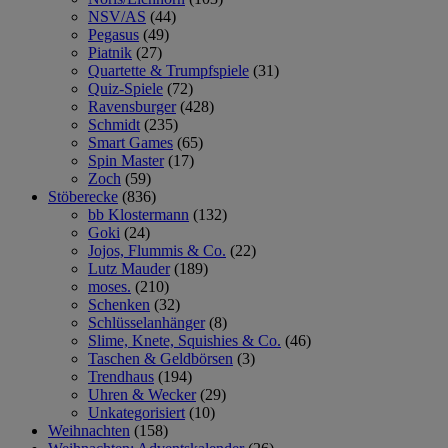
NSV/AS
(44)
Pegasus
(49)
Piatnik
(27)
Quartette & Trumpfspiele
(31)
Quiz-Spiele
(72)
Ravensburger
(428)
Schmidt
(235)
Smart Games
(65)
Spin Master
(17)
Zoch
(59)
Stöberecke
(836)
bb Klostermann
(132)
Goki
(24)
Jojos, Flummis & Co.
(22)
Lutz Mauder
(189)
moses.
(210)
Schenken
(32)
Schlüsselanhänger
(8)
Slime, Knete, Squishies & Co.
(46)
Taschen & Geldbörsen
(3)
Trendhaus
(194)
Uhren & Wecker
(29)
Unkategorisiert
(10)
Weihnachten
(158)