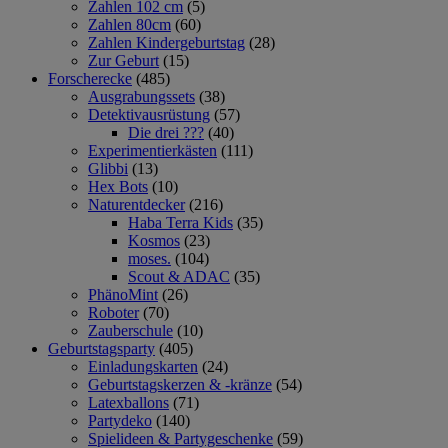
Zahlen 102 cm
(5)
Zahlen 80cm
(60)
Zahlen Kindergeburtstag
(28)
Zur Geburt
(15)
Forscherecke
(485)
Ausgrabungssets
(38)
Detektivausrüstung
(57)
Die drei ???
(40)
Experimentierkästen
(111)
Glibbi
(13)
Hex Bots
(10)
Naturentdecker
(216)
Haba Terra Kids
(35)
Kosmos
(23)
moses.
(104)
Scout & ADAC
(35)
PhänoMint
(26)
Roboter
(70)
Zauberschule
(10)
Geburtstagsparty
(405)
Einladungskarten
(24)
Geburtstagskerzen & -kränze
(54)
Latexballons
(71)
Partydeko
(140)
Spielideen & Partygeschenke
(59)