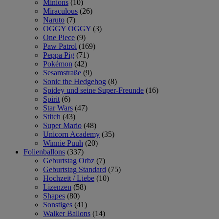
Minions
(10)
Miraculous
(26)
Naruto
(7)
OGGY OGGY
(3)
One Piece
(9)
Paw Patrol
(169)
Peppa Pig
(71)
Pokémon
(42)
Sesamstraße
(9)
Sonic the Hedgehog
(8)
Spidey und seine Super-Freunde
(16)
Spirit
(6)
Star Wars
(47)
Stitch
(43)
Super Mario
(48)
Unicorn Academy
(35)
Winnie Puuh
(20)
Folienballons
(337)
Geburtstag Orbz
(7)
Geburtstag Standard
(75)
Hochzeit / Liebe
(10)
Lizenzen
(58)
Shapes
(80)
Sonstiges
(41)
Walker Ballons
(14)