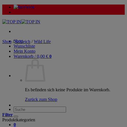
Zum
Inhalt
springen
Shop
Shop
/
Schleich
/
Wild Life
Wunschliste
Mein Konto
Warenkorb /
0,00
€
0
Es befinden sich keine Produkte im Warenkorb.
Zurück zum Shop
Suche
nach:
Filter
Produktkategorien
0