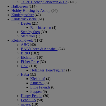
Teller, Becher, Servietten & Co
(146)
Halloween
(114)
Hobby Horsing by Astrup
(26)
Kindergeschirr
(42)
Kinderrucksäcke
(61)
Deuter
(21)
Bauchtaschen
(4)
Step by Step
(39)
Sterntaler
(1)
Kleinkindwelt
(1172)
ABC
(40)
BABY born & Annabell
(24)
BRIO
(182)
Eichhorn
(110)
Fisher-Price
(32)
Goki
(110)
Holztiger Tiere/Figuren
(1)
Haba
(32)
Kleinkind
(4)
Kullerbü
(5)
Little Friends
(6)
Puppen
(9)
Happy People
(30)
Lena/SES
(50)
moses.
(19)