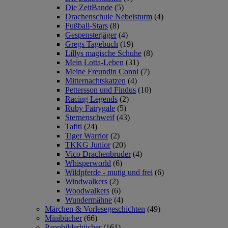
Die ZeitBande
(5)
Drachenschule Nebelsturm
(4)
Fußball-Stars
(8)
Gespensterjäger
(4)
Gregs Tagebuch
(19)
Lillys magische Schuhe
(8)
Mein Lotta-Leben
(31)
Meine Freundin Conni
(7)
Mitternachtskatzen
(4)
Pettersson und Findus
(10)
Racing Legends
(2)
Ruby Fairygale
(5)
Sternenschweif
(43)
Tafiti
(24)
Tiger Warrior
(2)
TKKG Junior
(20)
Vico Drachenbruder
(4)
Whisperworld
(6)
Wildpferde - mutig und frei
(6)
Windwalkers
(2)
Woodwalkers
(6)
Wundermähne
(4)
Märchen & Vorlesegeschichten
(49)
Minibücher
(66)
Pappbilderbücher
(161)