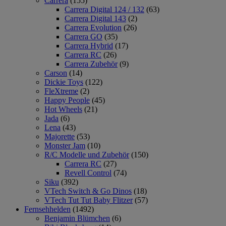
Carrera
(155)
Carrera Digital 124 / 132
(63)
Carrera Digital 143
(2)
Carrera Evolution
(26)
Carrera GO
(35)
Carrera Hybrid
(17)
Carrera RC
(26)
Carrera Zubehör
(9)
Carson
(14)
Dickie Toys
(122)
FleXtreme
(2)
Happy People
(45)
Hot Wheels
(21)
Jada
(6)
Lena
(43)
Majorette
(53)
Monster Jam
(10)
R/C Modelle und Zubehör
(150)
Carrera RC
(27)
Revell Control
(74)
Siku
(392)
VTech Switch & Go Dinos
(18)
VTech Tut Tut Baby Flitzer
(57)
Fernsehhelden
(1492)
Benjamin Blümchen
(6)