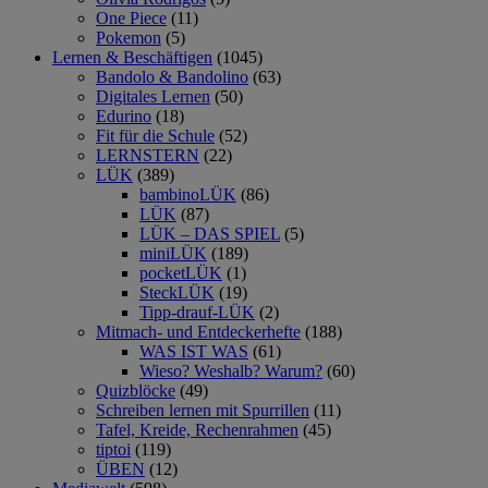
One Piece
(11)
Pokemon
(5)
Lernen & Beschäftigen
(1045)
Bandolo & Bandolino
(63)
Digitales Lernen
(50)
Edurino
(18)
Fit für die Schule
(52)
LERNSTERN
(22)
LÜK
(389)
bambinoLÜK
(86)
LÜK
(87)
LÜK – DAS SPIEL
(5)
miniLÜK
(189)
pocketLÜK
(1)
SteckLÜK
(19)
Tipp-drauf-LÜK
(2)
Mitmach- und Entdeckerhefte
(188)
WAS IST WAS
(61)
Wieso? Weshalb? Warum?
(60)
Quizblöcke
(49)
Schreiben lernen mit Spurrillen
(11)
Tafel, Kreide, Rechenrahmen
(45)
tiptoi
(119)
ÜBEN
(12)