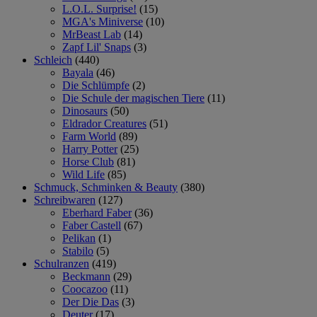
L.O.L. Surprise!
(15)
MGA's Miniverse
(10)
MrBeast Lab
(14)
Zapf Lil' Snaps
(3)
Schleich
(440)
Bayala
(46)
Die Schlümpfe
(2)
Die Schule der magischen Tiere
(11)
Dinosaurs
(50)
Eldrador Creatures
(51)
Farm World
(89)
Harry Potter
(25)
Horse Club
(81)
Wild Life
(85)
Schmuck, Schminken & Beauty
(380)
Schreibwaren
(127)
Eberhard Faber
(36)
Faber Castell
(67)
Pelikan
(1)
Stabilo
(5)
Schulranzen
(419)
Beckmann
(29)
Coocazoo
(11)
Der Die Das
(3)
Deuter
(17)