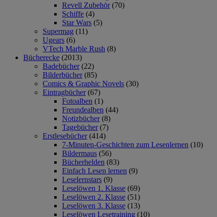
Revell Zubehör
(70)
Schiffe
(4)
Star Wars
(5)
Supermag
(11)
Ugears
(6)
VTech Marble Rush
(8)
Bücherecke
(2013)
Badebücher
(22)
Bilderbücher
(85)
Comics & Graphic Novels
(30)
Eintragbücher
(67)
Fotoalben
(1)
Freundealben
(44)
Notizbücher
(8)
Tagebücher
(7)
Erstlesebücher
(414)
7-Minuten-Geschichten zum Lesenlernen
(10)
Bildermaus
(56)
Bücherhelden
(83)
Einfach Lesen lernen
(9)
Leselernstars
(9)
Leselöwen 1. Klasse
(69)
Leselöwen 2. Klasse
(51)
Leselöwen 3. Klasse
(13)
Leselöwen Lesetraining
(10)