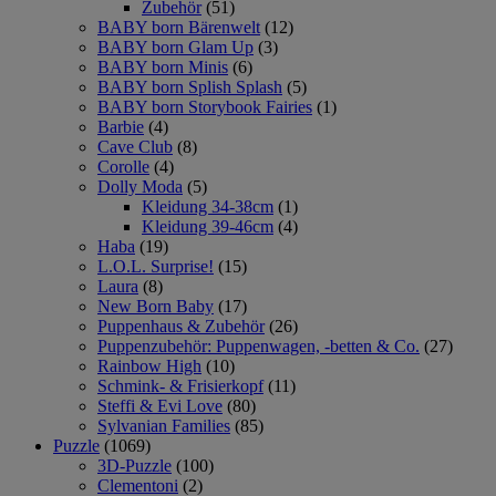
Zubehör
(51)
BABY born Bärenwelt
(12)
BABY born Glam Up
(3)
BABY born Minis
(6)
BABY born Splish Splash
(5)
BABY born Storybook Fairies
(1)
Barbie
(4)
Cave Club
(8)
Corolle
(4)
Dolly Moda
(5)
Kleidung 34-38cm
(1)
Kleidung 39-46cm
(4)
Haba
(19)
L.O.L. Surprise!
(15)
Laura
(8)
New Born Baby
(17)
Puppenhaus & Zubehör
(26)
Puppenzubehör: Puppenwagen, -betten & Co.
(27)
Rainbow High
(10)
Schmink- & Frisierkopf
(11)
Steffi & Evi Love
(80)
Sylvanian Families
(85)
Puzzle
(1069)
3D-Puzzle
(100)
Clementoni
(2)