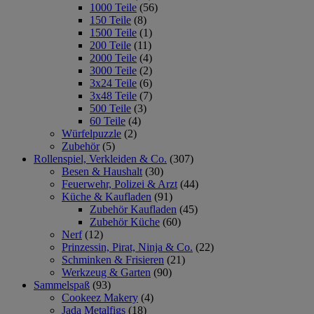
1000 Teile
(56)
150 Teile
(8)
1500 Teile
(1)
200 Teile
(11)
2000 Teile
(4)
3000 Teile
(2)
3x24 Teile
(6)
3x48 Teile
(7)
500 Teile
(3)
60 Teile
(4)
Würfelpuzzle
(2)
Zubehör
(5)
Rollenspiel, Verkleiden & Co.
(307)
Besen & Haushalt
(30)
Feuerwehr, Polizei & Arzt
(44)
Küche & Kaufladen
(91)
Zubehör Kaufladen
(45)
Zubehör Küche
(60)
Nerf
(12)
Prinzessin, Pirat, Ninja & Co.
(22)
Schminken & Frisieren
(21)
Werkzeug & Garten
(90)
Sammelspaß
(93)
Cookeez Makery
(4)
Jada Metalfigs
(18)