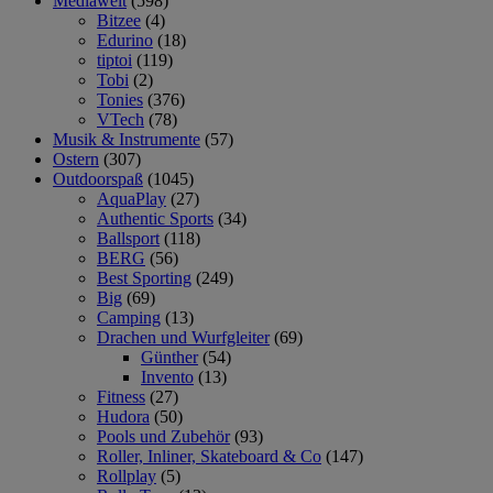
Mediawelt
(598)
Bitzee
(4)
Edurino
(18)
tiptoi
(119)
Tobi
(2)
Tonies
(376)
VTech
(78)
Musik & Instrumente
(57)
Ostern
(307)
Outdoorspaß
(1045)
AquaPlay
(27)
Authentic Sports
(34)
Ballsport
(118)
BERG
(56)
Best Sporting
(249)
Big
(69)
Camping
(13)
Drachen und Wurfgleiter
(69)
Günther
(54)
Invento
(13)
Fitness
(27)
Hudora
(50)
Pools und Zubehör
(93)
Roller, Inliner, Skateboard & Co
(147)
Rollplay
(5)