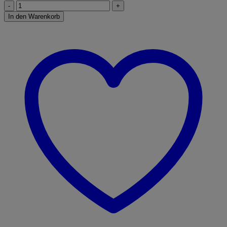
Schleich
Wild
In den Warenkorb
Life
14756
Känguru
Menge