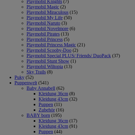
Playmobil Knights
(7)
Playmobil Magic
(2)
Playmobil Miraculous
(15)
Playmobil My Life
(50)
Playmobil Naruto
(3)
Playmobil Novelmore
(6)
Playmobil Pirates
(13)
Playmobil Princess
(5)
Playmobil Princess Magic
(21)
Playmobil Scooby-Doo
(2)
Playmobil Special PLUS/ Friends/ DuoPack
(37)
Playmobil Stunt Show
(1)
Playmobil Wiltopia
(13)
Sky Trails
(8)
Puky
(52)
Puppenwelt
(541)
Baby Annabell
(62)
Kleidung 36cm
(8)
Kleidung 43cm
(32)
Puppen
(11)
Zubehör
(16)
BABY born
(195)
Kleidung 36cm
(17)
Kleidung 43cm
(91)
Puppen
(44)