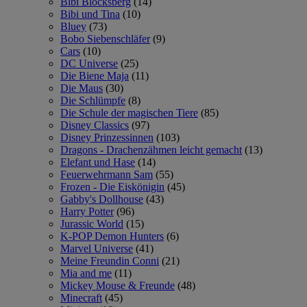
Bibi Blocksberg
(14)
Bibi und Tina
(10)
Bluey
(73)
Bobo Siebenschläfer
(9)
Cars
(10)
DC Universe
(25)
Die Biene Maja
(11)
Die Maus
(30)
Die Schlümpfe
(8)
Die Schule der magischen Tiere
(85)
Disney Classics
(97)
Disney Prinzessinnen
(103)
Dragons - Drachenzähmen leicht gemacht
(13)
Elefant und Hase
(14)
Feuerwehrmann Sam
(55)
Frozen - Die Eiskönigin
(45)
Gabby's Dollhouse
(43)
Harry Potter
(96)
Jurassic World
(15)
K-POP Demon Hunters
(6)
Marvel Universe
(41)
Meine Freundin Conni
(21)
Mia and me
(11)
Mickey Mouse & Freunde
(48)
Minecraft
(45)