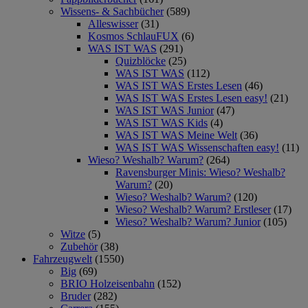
Wissens- & Sachbücher
(589)
Alleswisser
(31)
Kosmos SchlauFUX
(6)
WAS IST WAS
(291)
Quizblöcke
(25)
WAS IST WAS
(112)
WAS IST WAS Erstes Lesen
(46)
WAS IST WAS Erstes Lesen easy!
(21)
WAS IST WAS Junior
(47)
WAS IST WAS Kids
(4)
WAS IST WAS Meine Welt
(36)
WAS IST WAS Wissenschaften easy!
(11)
Wieso? Weshalb? Warum?
(264)
Ravensburger Minis: Wieso? Weshalb?
Warum?
(20)
Wieso? Weshalb? Warum?
(120)
Wieso? Weshalb? Warum? Erstleser
(17)
Wieso? Weshalb? Warum? Junior
(105)
Witze
(5)
Zubehör
(38)
Fahrzeugwelt
(1550)
Big
(69)
BRIO Holzeisenbahn
(152)
Bruder
(282)