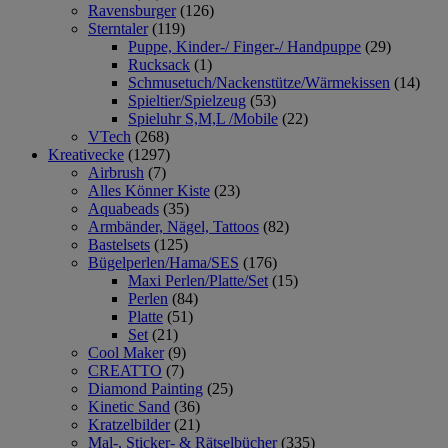
Ravensburger
(126)
Sterntaler
(119)
Puppe, Kinder-/ Finger-/ Handpuppe
(29)
Rucksack
(1)
Schmusetuch/Nackenstütze/Wärmekissen
(14)
Spieltier/Spielzeug
(53)
Spieluhr S,M,L /Mobile
(22)
VTech
(268)
Kreativecke
(1297)
Airbrush
(7)
Alles Könner Kiste
(23)
Aquabeads
(35)
Armbänder, Nägel, Tattoos
(82)
Bastelsets
(125)
Bügelperlen/Hama/SES
(176)
Maxi Perlen/Platte/Set
(15)
Perlen
(84)
Platte
(51)
Set
(21)
Cool Maker
(9)
CREATTO
(7)
Diamond Painting
(25)
Kinetic Sand
(36)
Kratzelbilder
(21)
Mal-, Sticker- & Rätselbücher
(335)