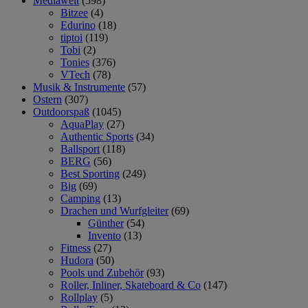
Mediawelt
(598)
Bitzee
(4)
Edurino
(18)
tiptoi
(119)
Tobi
(2)
Tonies
(376)
VTech
(78)
Musik & Instrumente
(57)
Ostern
(307)
Outdoorspaß
(1045)
AquaPlay
(27)
Authentic Sports
(34)
Ballsport
(118)
BERG
(56)
Best Sporting
(249)
Big
(69)
Camping
(13)
Drachen und Wurfgleiter
(69)
Günther
(54)
Invento
(13)
Fitness
(27)
Hudora
(50)
Pools und Zubehör
(93)
Roller, Inliner, Skateboard & Co
(147)
Rollplay
(5)