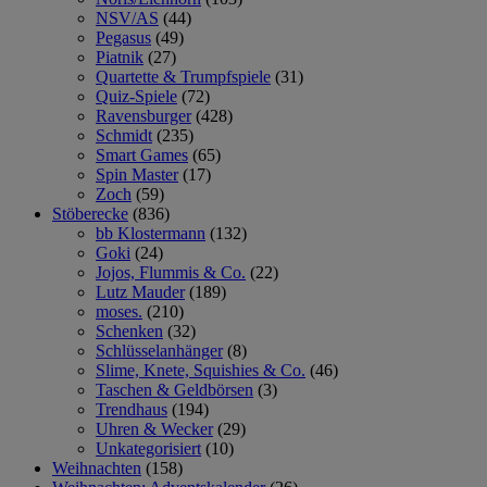
NSV/AS
(44)
Pegasus
(49)
Piatnik
(27)
Quartette & Trumpfspiele
(31)
Quiz-Spiele
(72)
Ravensburger
(428)
Schmidt
(235)
Smart Games
(65)
Spin Master
(17)
Zoch
(59)
Stöberecke
(836)
bb Klostermann
(132)
Goki
(24)
Jojos, Flummis & Co.
(22)
Lutz Mauder
(189)
moses.
(210)
Schenken
(32)
Schlüsselanhänger
(8)
Slime, Knete, Squishies & Co.
(46)
Taschen & Geldbörsen
(3)
Trendhaus
(194)
Uhren & Wecker
(29)
Unkategorisiert
(10)
Weihnachten
(158)