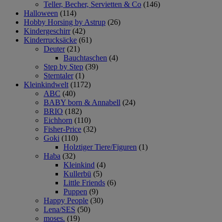
Teller, Becher, Servietten & Co
(146)
Halloween
(114)
Hobby Horsing by Astrup
(26)
Kindergeschirr
(42)
Kinderrucksäcke
(61)
Deuter
(21)
Bauchtaschen
(4)
Step by Step
(39)
Sterntaler
(1)
Kleinkindwelt
(1172)
ABC
(40)
BABY born & Annabell
(24)
BRIO
(182)
Eichhorn
(110)
Fisher-Price
(32)
Goki
(110)
Holztiger Tiere/Figuren
(1)
Haba
(32)
Kleinkind
(4)
Kullerbü
(5)
Little Friends
(6)
Puppen
(9)
Happy People
(30)
Lena/SES
(50)
moses.
(19)