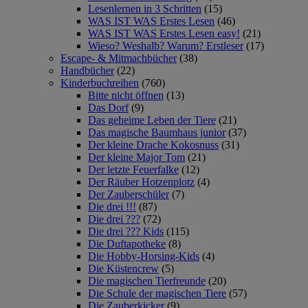
Lesenlernen in 3 Schritten
(15)
WAS IST WAS Erstes Lesen
(46)
WAS IST WAS Erstes Lesen easy!
(21)
Wieso? Weshalb? Warum? Erstleser
(17)
Escape- & Mitmachbücher
(38)
Handbücher
(22)
Kinderbuchreihen
(760)
Bitte nicht öffnen
(13)
Das Dorf
(9)
Das geheime Leben der Tiere
(21)
Das magische Baumhaus junior
(37)
Der kleine Drache Kokosnuss
(31)
Der kleine Major Tom
(21)
Der letzte Feuerfalke
(12)
Der Räuber Hotzenplotz
(4)
Der Zauberschüler
(7)
Die drei !!!
(87)
Die drei ???
(72)
Die drei ??? Kids
(115)
Die Duftapotheke
(8)
Die Hobby-Horsing-Kids
(4)
Die Küstencrew
(5)
Die magischen Tierfreunde
(20)
Die Schule der magischen Tiere
(57)
Die Zauberkicker
(9)