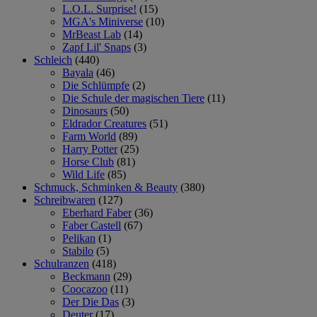
L.O.L. Surprise!
(15)
MGA's Miniverse
(10)
MrBeast Lab
(14)
Zapf Lil' Snaps
(3)
Schleich
(440)
Bayala
(46)
Die Schlümpfe
(2)
Die Schule der magischen Tiere
(11)
Dinosaurs
(50)
Eldrador Creatures
(51)
Farm World
(89)
Harry Potter
(25)
Horse Club
(81)
Wild Life
(85)
Schmuck, Schminken & Beauty
(380)
Schreibwaren
(127)
Eberhard Faber
(36)
Faber Castell
(67)
Pelikan
(1)
Stabilo
(5)
Schulranzen
(418)
Beckmann
(29)
Coocazoo
(11)
Der Die Das
(3)
Deuter
(17)