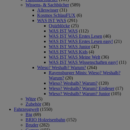
Wissens- & Sachbücher
(589)
Alleswisser
(31)
Kosmos SchlauFUX
(6)
WAS IST WAS
(291)
Quizblöcke
(25)
WAS IST WAS
(112)
WAS IST WAS Erstes Lesen
(46)
WAS IST WAS Erstes Lesen easy!
(21)
WAS IST WAS Junior
(47)
WAS IST WAS Kids
(4)
WAS IST WAS Meine Welt
(36)
WAS IST WAS Wissenschaften easy!
(11)
Wieso? Weshalb? Warum?
(264)
Ravensburger Minis: Wieso? Weshalb?
Warum?
(20)
Wieso? Weshalb? Warum?
(120)
Wieso? Weshalb? Warum? Erstleser
(17)
Wieso? Weshalb? Warum? Junior
(105)
Witze
(5)
Zubehör
(38)
Fahrzeugwelt
(1550)
Big
(69)
BRIO Holzeisenbahn
(152)
Bruder
(282)