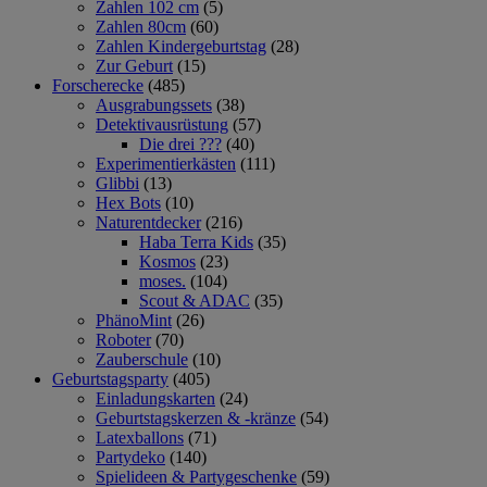
Zahlen 102 cm
(5)
Zahlen 80cm
(60)
Zahlen Kindergeburtstag
(28)
Zur Geburt
(15)
Forscherecke
(485)
Ausgrabungssets
(38)
Detektivausrüstung
(57)
Die drei ???
(40)
Experimentierkästen
(111)
Glibbi
(13)
Hex Bots
(10)
Naturentdecker
(216)
Haba Terra Kids
(35)
Kosmos
(23)
moses.
(104)
Scout & ADAC
(35)
PhänoMint
(26)
Roboter
(70)
Zauberschule
(10)
Geburtstagsparty
(405)
Einladungskarten
(24)
Geburtstagskerzen & -kränze
(54)
Latexballons
(71)
Partydeko
(140)
Spielideen & Partygeschenke
(59)