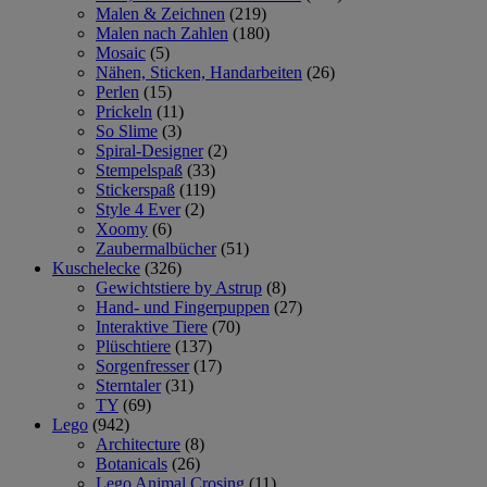
Malen & Zeichnen
(219)
Malen nach Zahlen
(180)
Mosaic
(5)
Nähen, Sticken, Handarbeiten
(26)
Perlen
(15)
Prickeln
(11)
So Slime
(3)
Spiral-Designer
(2)
Stempelspaß
(33)
Stickerspaß
(119)
Style 4 Ever
(2)
Xoomy
(6)
Zaubermalbücher
(51)
Kuschelecke
(326)
Gewichtstiere by Astrup
(8)
Hand- und Fingerpuppen
(27)
Interaktive Tiere
(70)
Plüschtiere
(137)
Sorgenfresser
(17)
Sterntaler
(31)
TY
(69)
Lego
(942)
Architecture
(8)
Botanicals
(26)
Lego Animal Crosing
(11)