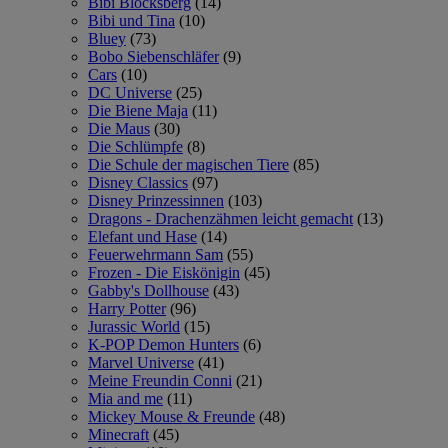
Bibi Blocksberg
(14)
Bibi und Tina
(10)
Bluey
(73)
Bobo Siebenschläfer
(9)
Cars
(10)
DC Universe
(25)
Die Biene Maja
(11)
Die Maus
(30)
Die Schlümpfe
(8)
Die Schule der magischen Tiere
(85)
Disney Classics
(97)
Disney Prinzessinnen
(103)
Dragons - Drachenzähmen leicht gemacht
(13)
Elefant und Hase
(14)
Feuerwehrmann Sam
(55)
Frozen - Die Eiskönigin
(45)
Gabby's Dollhouse
(43)
Harry Potter
(96)
Jurassic World
(15)
K-POP Demon Hunters
(6)
Marvel Universe
(41)
Meine Freundin Conni
(21)
Mia and me
(11)
Mickey Mouse & Freunde
(48)
Minecraft
(45)