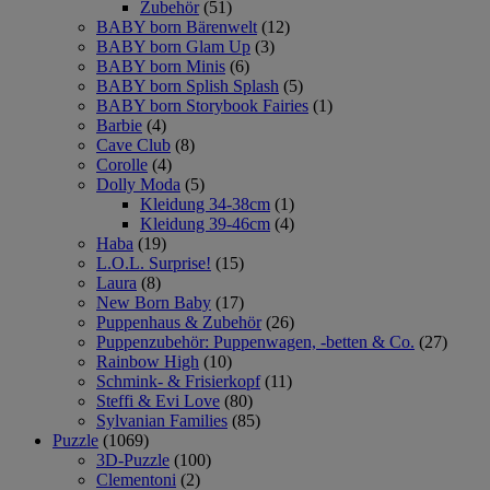
Zubehör
(51)
BABY born Bärenwelt
(12)
BABY born Glam Up
(3)
BABY born Minis
(6)
BABY born Splish Splash
(5)
BABY born Storybook Fairies
(1)
Barbie
(4)
Cave Club
(8)
Corolle
(4)
Dolly Moda
(5)
Kleidung 34-38cm
(1)
Kleidung 39-46cm
(4)
Haba
(19)
L.O.L. Surprise!
(15)
Laura
(8)
New Born Baby
(17)
Puppenhaus & Zubehör
(26)
Puppenzubehör: Puppenwagen, -betten & Co.
(27)
Rainbow High
(10)
Schmink- & Frisierkopf
(11)
Steffi & Evi Love
(80)
Sylvanian Families
(85)
Puzzle
(1069)
3D-Puzzle
(100)
Clementoni
(2)