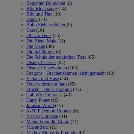
Benjamin Blümchen
(6)
Bibi Blocksberg
(14)
Bibi und Tina
(10)
Bluey
(73)
Bobo Siebenschläfer
(9)
Cars
(10)
DC Universe
(25)
Die Biene Maja
(11)
Die Maus
(30)
Die Schlümpfe
(8)
Die Schule der magischen Tiere
(85)
Disney Classics
(97)
Disney Prinzessinnen
(103)
Dragons - Drachenzähmen leicht gemacht
(13)
Elefant und Hase
(14)
Feuerwehrmann Sam
(55)
Frozen - Die Eiskönigin
(45)
Gabby's Dollhouse
(43)
Harry Potter
(96)
Jurassic World
(15)
K-POP Demon Hunters
(6)
Marvel Universe
(41)
Meine Freundin Conni
(21)
Mia and me
(11)
Mickey Mouse & Freunde
(48)