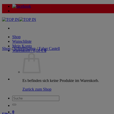
Zum
Inhalt
springen
Shop
Wunschliste
Mein Konto
Shop
/
Schreibwaren
/
Faber Castell
Warenkorb /
0,00
€
0
Es befinden sich keine Produkte im Warenkorb.
Zurück zum Shop
Suche
nach:
0