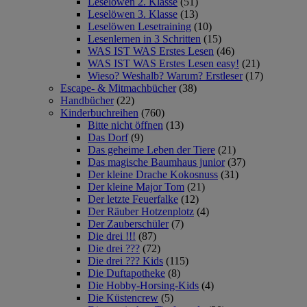
Leselöwen 2. Klasse
(51)
Leselöwen 3. Klasse
(13)
Leselöwen Lesetraining
(10)
Lesenlernen in 3 Schritten
(15)
WAS IST WAS Erstes Lesen
(46)
WAS IST WAS Erstes Lesen easy!
(21)
Wieso? Weshalb? Warum? Erstleser
(17)
Escape- & Mitmachbücher
(38)
Handbücher
(22)
Kinderbuchreihen
(760)
Bitte nicht öffnen
(13)
Das Dorf
(9)
Das geheime Leben der Tiere
(21)
Das magische Baumhaus junior
(37)
Der kleine Drache Kokosnuss
(31)
Der kleine Major Tom
(21)
Der letzte Feuerfalke
(12)
Der Räuber Hotzenplotz
(4)
Der Zauberschüler
(7)
Die drei !!!
(87)
Die drei ???
(72)
Die drei ??? Kids
(115)
Die Duftapotheke
(8)
Die Hobby-Horsing-Kids
(4)
Die Küstencrew
(5)