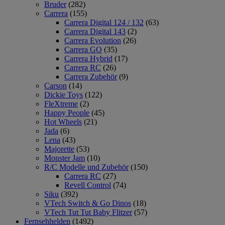
Bruder
(282)
Carrera
(155)
Carrera Digital 124 / 132
(63)
Carrera Digital 143
(2)
Carrera Evolution
(26)
Carrera GO
(35)
Carrera Hybrid
(17)
Carrera RC
(26)
Carrera Zubehör
(9)
Carson
(14)
Dickie Toys
(122)
FleXtreme
(2)
Happy People
(45)
Hot Wheels
(21)
Jada
(6)
Lena
(43)
Majorette
(53)
Monster Jam
(10)
R/C Modelle und Zubehör
(150)
Carrera RC
(27)
Revell Control
(74)
Siku
(392)
VTech Switch & Go Dinos
(18)
VTech Tut Tut Baby Flitzer
(57)
Fernsehhelden
(1492)