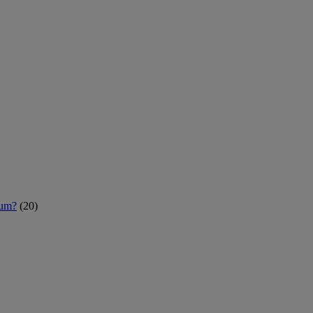
rum?
(20)