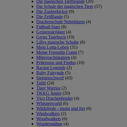
Die magischen Tierfreunde
(20)
Die Schule der magischen Tiere
(57)
Die Zauberkicker
(9)
Die ZeitBande
(5)
Drachenschule Nebelsturm
(4)
Fußball-Stars
(8)
Gespensterjäger
(4)
Gregs Tagebuch
(19)
Lillys magische Schuhe
(8)
Mein Lotta-Leben
(31)
Meine Freundin Conni
(7)
Mitternachtskatzen
(4)
Pettersson und Findus
(10)
Racing Legends
(2)
Ruby Fairygale
(5)
Sternenschweif
(43)
Tafiti
(24)
Tiger Warrior
(2)
TKKG Junior
(20)
Vico Drachenbruder
(4)
Whisperworld
(6)
Wildpferde - mutig und frei
(6)
Windwalkers
(2)
Woodwalkers
(6)
Wundermähne
(4)