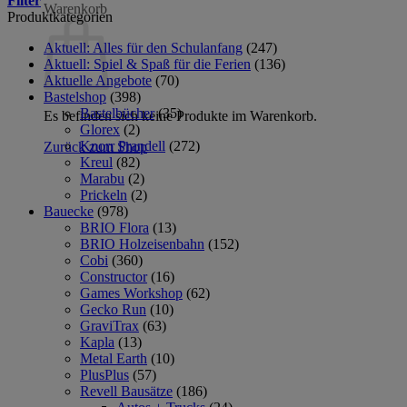
Filter
Warenkorb
Produktkategorien
Aktuell: Alles für den Schulanfang
(247)
Aktuell: Spiel & Spaß für die Ferien
(136)
Aktuelle Angebote
(70)
Bastelshop
(398)
Bastelbücher
(35)
Es befinden sich keine Produkte im Warenkorb.
Glorex
(2)
Knorr Prandell
(272)
Zurück zum Shop
Kreul
(82)
Marabu
(2)
Prickeln
(2)
Bauecke
(978)
BRIO Flora
(13)
BRIO Holzeisenbahn
(152)
Cobi
(360)
Constructor
(16)
Games Workshop
(62)
Gecko Run
(10)
GraviTrax
(63)
Kapla
(13)
Metal Earth
(10)
PlusPlus
(57)
Revell Bausätze
(186)