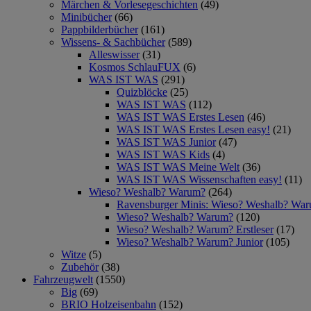
Märchen & Vorlesegeschichten
(49)
Minibücher
(66)
Pappbilderbücher
(161)
Wissens- & Sachbücher
(589)
Alleswisser
(31)
Kosmos SchlauFUX
(6)
WAS IST WAS
(291)
Quizblöcke
(25)
WAS IST WAS
(112)
WAS IST WAS Erstes Lesen
(46)
WAS IST WAS Erstes Lesen easy!
(21)
WAS IST WAS Junior
(47)
WAS IST WAS Kids
(4)
WAS IST WAS Meine Welt
(36)
WAS IST WAS Wissenschaften easy!
(11)
Wieso? Weshalb? Warum?
(264)
Ravensburger Minis: Wieso? Weshalb? Wa
Wieso? Weshalb? Warum?
(120)
Wieso? Weshalb? Warum? Erstleser
(17)
Wieso? Weshalb? Warum? Junior
(105)
Witze
(5)
Zubehör
(38)
Fahrzeugwelt
(1550)
Big
(69)
BRIO Holzeisenbahn
(152)