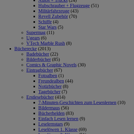
Autos + Trucks
(24)
Hubschrauber + Flugzeuge
(51)
Militärfahrzeuge
(43)
Revell Zubehör
(70)
Schiffe
(4)
Star Wars
(5)
Supermag
(11)
Ugears
(6)
VTech Marble Rush
(8)
Bücherecke
(2013)
Badebücher
(22)
Bilderbücher
(85)
Comics & Graphic Novels
(30)
Eintragbücher
(67)
Fotoalben
(1)
Freundealben
(44)
Notizbücher
(8)
Tagebücher
(7)
Erstlesebücher
(414)
7-Minuten-Geschichten zum Lesenlernen
(10)
Bildermaus
(56)
Bücherhelden
(83)
Einfach Lesen lernen
(9)
Leselernstars
(9)
Leselöwen 1. Klasse
(69)