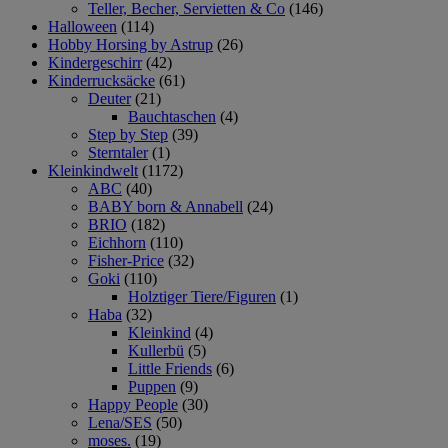
Teller, Becher, Servietten & Co
(146)
Halloween
(114)
Hobby Horsing by Astrup
(26)
Kindergeschirr
(42)
Kinderrucksäcke
(61)
Deuter
(21)
Bauchtaschen
(4)
Step by Step
(39)
Sterntaler
(1)
Kleinkindwelt
(1172)
ABC
(40)
BABY born & Annabell
(24)
BRIO
(182)
Eichhorn
(110)
Fisher-Price
(32)
Goki
(110)
Holztiger Tiere/Figuren
(1)
Haba
(32)
Kleinkind
(4)
Kullerbü
(5)
Little Friends
(6)
Puppen
(9)
Happy People
(30)
Lena/SES
(50)
moses.
(19)