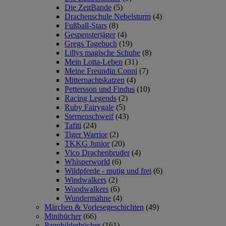
Die ZeitBande
(5)
Drachenschule Nebelsturm
(4)
Fußball-Stars
(8)
Gespensterjäger
(4)
Gregs Tagebuch
(19)
Lillys magische Schuhe
(8)
Mein Lotta-Leben
(31)
Meine Freundin Conni
(7)
Mitternachtskatzen
(4)
Pettersson und Findus
(10)
Racing Legends
(2)
Ruby Fairygale
(5)
Sternenschweif
(43)
Tafiti
(24)
Tiger Warrior
(2)
TKKG Junior
(20)
Vico Drachenbruder
(4)
Whisperworld
(6)
Wildpferde - mutig und frei
(6)
Windwalkers
(2)
Woodwalkers
(6)
Wundermähne
(4)
Märchen & Vorlesegeschichten
(49)
Minibücher
(66)
Pappbilderbücher
(161)