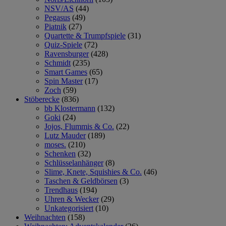
NSV/AS
(44)
Pegasus
(49)
Piatnik
(27)
Quartette & Trumpfspiele
(31)
Quiz-Spiele
(72)
Ravensburger
(428)
Schmidt
(235)
Smart Games
(65)
Spin Master
(17)
Zoch
(59)
Stöberecke
(836)
bb Klostermann
(132)
Goki
(24)
Jojos, Flummis & Co.
(22)
Lutz Mauder
(189)
moses.
(210)
Schenken
(32)
Schlüsselanhänger
(8)
Slime, Knete, Squishies & Co.
(46)
Taschen & Geldbörsen
(3)
Trendhaus
(194)
Uhren & Wecker
(29)
Unkategorisiert
(10)
Weihnachten
(158)