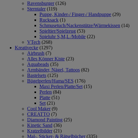
Ravensburger
(126)
Sterntaler
(119)
Puppe, Kinder-/ Finger-/ Handpuppe
(29)
Rucksack
(1)
Schmusetuch/Nackenstütze/Wärmekissen
(14)
Spieltier/Spielzeug
(53)
Spieluhr S,M,L /Mobile
(22)
VTech
(268)
Kreativecke
(1297)
Airbrush
(7)
Alles Könner Kiste
(23)
Aquabeads
(35)
Armbänder, Nägel, Tattoos
(82)
Bastelsets
(125)
Bügelperlen/Hama/SES
(176)
Maxi Perlen/Platte/Set
(15)
Perlen
(84)
Platte
(51)
Set
(21)
Cool Maker
(9)
CREATTO
(7)
Diamond Painting
(25)
Kinetic Sand
(36)
Kratzelbilder
(21)
Mal-, Sticker- & Rätselbücher
(335)