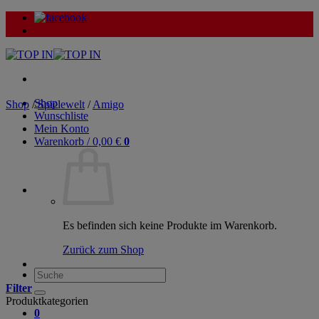
Zum
Inhalt
springen
Shop
Shop
/
Spielewelt
/
Amigo
Wunschliste
Mein Konto
Warenkorb /
0,00
€
0
Es befinden sich keine Produkte im Warenkorb.
Zurück zum Shop
Suche
nach:
Filter
Produktkategorien
0