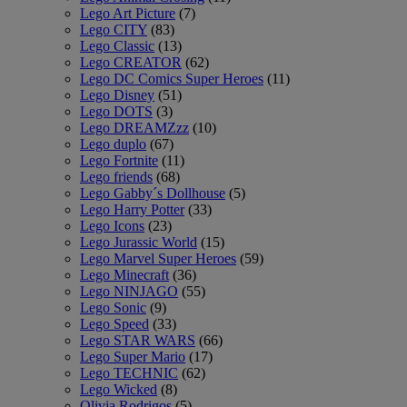
Lego Art Picture
(7)
Lego CITY
(83)
Lego Classic
(13)
Lego CREATOR
(62)
Lego DC Comics Super Heroes
(11)
Lego Disney
(51)
Lego DOTS
(3)
Lego DREAMZzz
(10)
Lego duplo
(67)
Lego Fortnite
(11)
Lego friends
(68)
Lego Gabby´s Dollhouse
(5)
Lego Harry Potter
(33)
Lego Icons
(23)
Lego Jurassic World
(15)
Lego Marvel Super Heroes
(59)
Lego Minecraft
(36)
Lego NINJAGO
(55)
Lego Sonic
(9)
Lego Speed
(33)
Lego STAR WARS
(66)
Lego Super Mario
(17)
Lego TECHNIC
(62)
Lego Wicked
(8)
Olivia Rodrigos
(5)