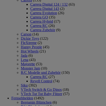
Carrera
(155)
Carrera Digital 124 / 132
(63)
Carrera Digital 143
(2)
Carrera Evolution
(26)
Carrera GO
(35)
Carrera Hybrid
(17)
Carrera RC
(26)
Carrera Zubehör
(9)
Carson
(14)
Dickie Toys
(122)
FleXtreme
(2)
Happy People
(45)
Hot Wheels
(21)
Jada
(6)
Lena
(43)
Majorette
(53)
Monster Jam
(10)
R/C Modelle und Zubehör
(150)
Carrera RC
(27)
Revell Control
(74)
Siku
(392)
VTech Switch & Go Dinos
(18)
VTech Tut Tut Baby Flitzer
(57)
Fernsehhelden
(1492)
Benjamin Blümchen
(6)