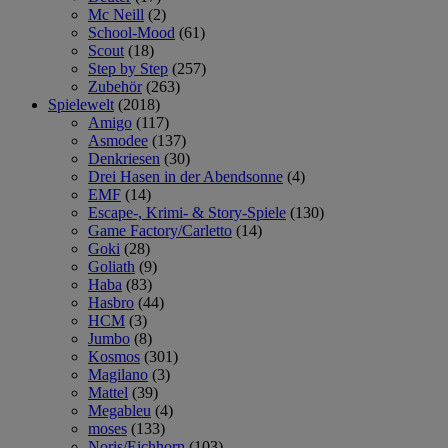
Mc Neill
(2)
School-Mood
(61)
Scout
(18)
Step by Step
(257)
Zubehör
(263)
Spielewelt
(2018)
Amigo
(117)
Asmodee
(137)
Denkriesen
(30)
Drei Hasen in der Abendsonne
(4)
EMF
(14)
Escape-, Krimi- & Story-Spiele
(130)
Game Factory/Carletto
(14)
Goki
(28)
Goliath
(9)
Haba
(83)
Hasbro
(44)
HCM
(3)
Jumbo
(8)
Kosmos
(301)
Magilano
(3)
Mattel
(39)
Megableu
(4)
moses
(133)
Noris/Eichhorn
(103)