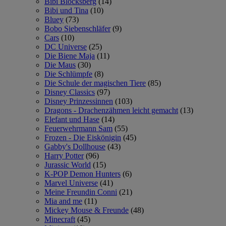
Bibi Blocksberg
(14)
Bibi und Tina
(10)
Bluey
(73)
Bobo Siebenschläfer
(9)
Cars
(10)
DC Universe
(25)
Die Biene Maja
(11)
Die Maus
(30)
Die Schlümpfe
(8)
Die Schule der magischen Tiere
(85)
Disney Classics
(97)
Disney Prinzessinnen
(103)
Dragons - Drachenzähmen leicht gemacht
(13)
Elefant und Hase
(14)
Feuerwehrmann Sam
(55)
Frozen - Die Eiskönigin
(45)
Gabby's Dollhouse
(43)
Harry Potter
(96)
Jurassic World
(15)
K-POP Demon Hunters
(6)
Marvel Universe
(41)
Meine Freundin Conni
(21)
Mia and me
(11)
Mickey Mouse & Freunde
(48)
Minecraft
(45)