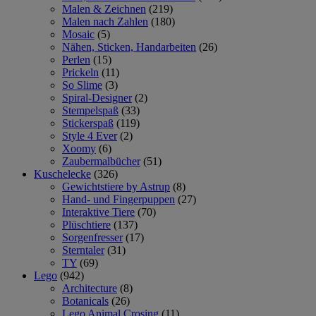
Malen & Zeichnen
(219)
Malen nach Zahlen
(180)
Mosaic
(5)
Nähen, Sticken, Handarbeiten
(26)
Perlen
(15)
Prickeln
(11)
So Slime
(3)
Spiral-Designer
(2)
Stempelspaß
(33)
Stickerspaß
(119)
Style 4 Ever
(2)
Xoomy
(6)
Zaubermalbücher
(51)
Kuschelecke
(326)
Gewichtstiere by Astrup
(8)
Hand- und Fingerpuppen
(27)
Interaktive Tiere
(70)
Plüschtiere
(137)
Sorgenfresser
(17)
Sterntaler
(31)
TY
(69)
Lego
(942)
Architecture
(8)
Botanicals
(26)
Lego Animal Crosing
(11)