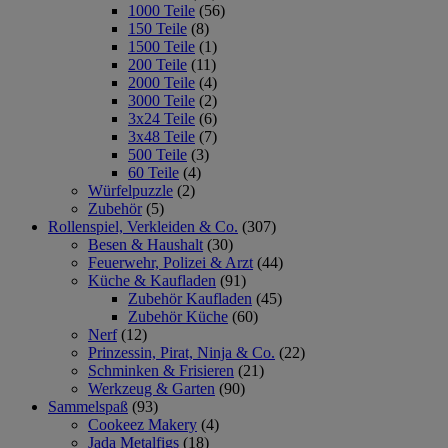
1000 Teile
(56)
150 Teile
(8)
1500 Teile
(1)
200 Teile
(11)
2000 Teile
(4)
3000 Teile
(2)
3x24 Teile
(6)
3x48 Teile
(7)
500 Teile
(3)
60 Teile
(4)
Würfelpuzzle
(2)
Zubehör
(5)
Rollenspiel, Verkleiden & Co.
(307)
Besen & Haushalt
(30)
Feuerwehr, Polizei & Arzt
(44)
Küche & Kaufladen
(91)
Zubehör Kaufladen
(45)
Zubehör Küche
(60)
Nerf
(12)
Prinzessin, Pirat, Ninja & Co.
(22)
Schminken & Frisieren
(21)
Werkzeug & Garten
(90)
Sammelspaß
(93)
Cookeez Makery
(4)
Jada Metalfigs
(18)