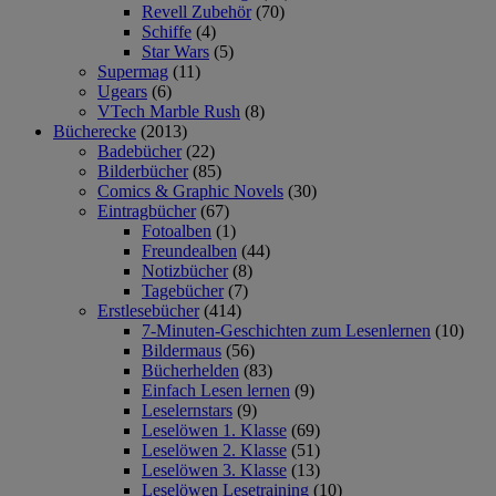
Revell Zubehör
(70)
Schiffe
(4)
Star Wars
(5)
Supermag
(11)
Ugears
(6)
VTech Marble Rush
(8)
Bücherecke
(2013)
Badebücher
(22)
Bilderbücher
(85)
Comics & Graphic Novels
(30)
Eintragbücher
(67)
Fotoalben
(1)
Freundealben
(44)
Notizbücher
(8)
Tagebücher
(7)
Erstlesebücher
(414)
7-Minuten-Geschichten zum Lesenlernen
(10)
Bildermaus
(56)
Bücherhelden
(83)
Einfach Lesen lernen
(9)
Leselernstars
(9)
Leselöwen 1. Klasse
(69)
Leselöwen 2. Klasse
(51)
Leselöwen 3. Klasse
(13)
Leselöwen Lesetraining
(10)