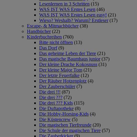
Lesenlernen in 3 Schritten
(15)
WAS IST WAS Erstes Lesen
(46)
WAS IST WAS Erstes Lesen easy!
(21)
Wieso? Weshalb? Warum? Erstleser
(17)
Escape- & Mitmachbücher
(38)
Handbücher
(22)
Kinderbuchreihen
(760)
Bitte nicht öffnen
(13)
Das Dorf
(9)
Das geheime Leben der Tiere
(21)
Das magische Baumhaus junior
(37)
Der kleine Drache Kokosnuss
(31)
Der kleine Major Tom
(21)
Der letzte Feuerfalke
(12)
Der Räuber Hotzenplotz
(4)
Der Zauberschüler
(7)
Die drei !!!
(87)
Die drei ???
(72)
Die drei ??? Kids
(115)
Die Duftapotheke
(8)
Die Hobby-Horsing-Kids
(4)
Die Küstencrew
(5)
Die magischen Tierfreunde
(20)
Die Schule der magischen Tiere
(57)
Die Zauberkicker
(9)