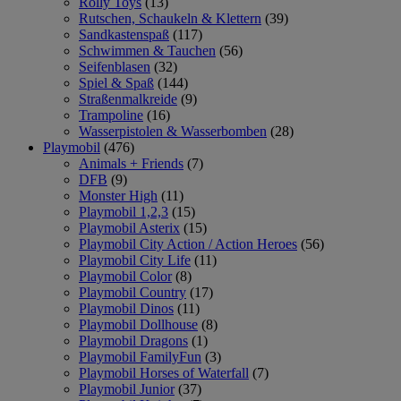
Rolly Toys
(13)
Rutschen, Schaukeln & Klettern
(39)
Sandkastenspaß
(117)
Schwimmen & Tauchen
(56)
Seifenblasen
(32)
Spiel & Spaß
(144)
Straßenmalkreide
(9)
Trampoline
(16)
Wasserpistolen & Wasserbomben
(28)
Playmobil
(476)
Animals + Friends
(7)
DFB
(9)
Monster High
(11)
Playmobil 1,2,3
(15)
Playmobil Asterix
(15)
Playmobil City Action / Action Heroes
(56)
Playmobil City Life
(11)
Playmobil Color
(8)
Playmobil Country
(17)
Playmobil Dinos
(11)
Playmobil Dollhouse
(8)
Playmobil Dragons
(1)
Playmobil FamilyFun
(3)
Playmobil Horses of Waterfall
(7)
Playmobil Junior
(37)