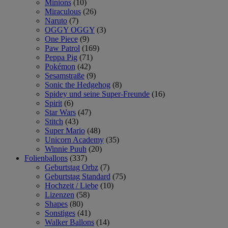
Minions
(10)
Miraculous
(26)
Naruto
(7)
OGGY OGGY
(3)
One Piece
(9)
Paw Patrol
(169)
Peppa Pig
(71)
Pokémon
(42)
Sesamstraße
(9)
Sonic the Hedgehog
(8)
Spidey und seine Super-Freunde
(16)
Spirit
(6)
Star Wars
(47)
Stitch
(43)
Super Mario
(48)
Unicorn Academy
(35)
Winnie Puuh
(20)
Folienballons
(337)
Geburtstag Orbz
(7)
Geburtstag Standard
(75)
Hochzeit / Liebe
(10)
Lizenzen
(58)
Shapes
(80)
Sonstiges
(41)
Walker Ballons
(14)