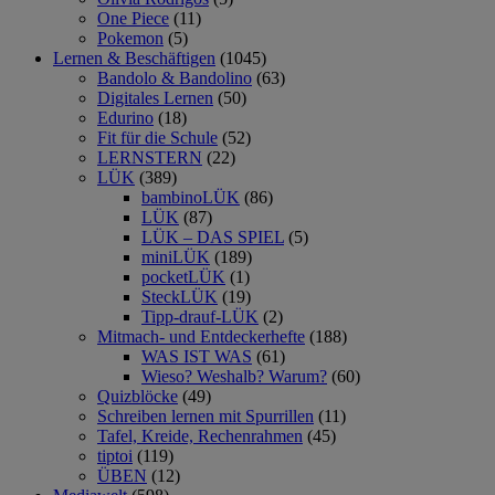
One Piece
(11)
Pokemon
(5)
Lernen & Beschäftigen
(1045)
Bandolo & Bandolino
(63)
Digitales Lernen
(50)
Edurino
(18)
Fit für die Schule
(52)
LERNSTERN
(22)
LÜK
(389)
bambinoLÜK
(86)
LÜK
(87)
LÜK – DAS SPIEL
(5)
miniLÜK
(189)
pocketLÜK
(1)
SteckLÜK
(19)
Tipp-drauf-LÜK
(2)
Mitmach- und Entdeckerhefte
(188)
WAS IST WAS
(61)
Wieso? Weshalb? Warum?
(60)
Quizblöcke
(49)
Schreiben lernen mit Spurrillen
(11)
Tafel, Kreide, Rechenrahmen
(45)
tiptoi
(119)
ÜBEN
(12)