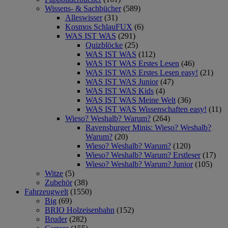
Wissens- & Sachbücher
(589)
Alleswisser
(31)
Kosmos SchlauFUX
(6)
WAS IST WAS
(291)
Quizblöcke
(25)
WAS IST WAS
(112)
WAS IST WAS Erstes Lesen
(46)
WAS IST WAS Erstes Lesen easy!
(21)
WAS IST WAS Junior
(47)
WAS IST WAS Kids
(4)
WAS IST WAS Meine Welt
(36)
WAS IST WAS Wissenschaften easy!
(11)
Wieso? Weshalb? Warum?
(264)
Ravensburger Minis: Wieso? Weshalb?
Warum?
(20)
Wieso? Weshalb? Warum?
(120)
Wieso? Weshalb? Warum? Erstleser
(17)
Wieso? Weshalb? Warum? Junior
(105)
Witze
(5)
Zubehör
(38)
Fahrzeugwelt
(1550)
Big
(69)
BRIO Holzeisenbahn
(152)
Bruder
(282)