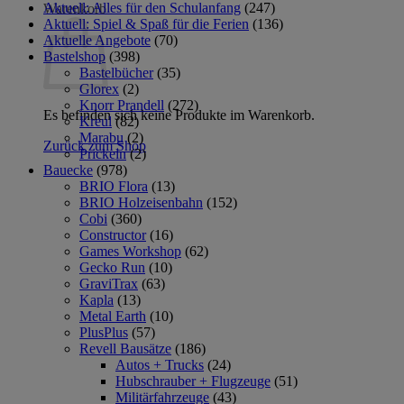
Aktuell: Alles für den Schulanfang
(247)
Warenkorb
Aktuell: Spiel & Spaß für die Ferien
(136)
Aktuelle Angebote
(70)
Bastelshop
(398)
Bastelbücher
(35)
Glorex
(2)
Knorr Prandell
(272)
Es befinden sich keine Produkte im Warenkorb.
Kreul
(82)
Marabu
(2)
Zurück zum Shop
Prickeln
(2)
Bauecke
(978)
BRIO Flora
(13)
BRIO Holzeisenbahn
(152)
Cobi
(360)
Constructor
(16)
Games Workshop
(62)
Gecko Run
(10)
GraviTrax
(63)
Kapla
(13)
Metal Earth
(10)
PlusPlus
(57)
Revell Bausätze
(186)
Autos + Trucks
(24)
Hubschrauber + Flugzeuge
(51)
Militärfahrzeuge
(43)