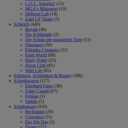
L.O.L. Surprise!
(15)
MGA's Miniverse
(10)
MrBeast Lab
(14)
Zapf Lil' Snaps
(3)
Schleich
(440)
Bayala
(46)
Die Schlümpfe
(2)
Die Schule der magischen Tiere
(11)
Dinosaurs
(50)
Eldrador Creatures
(51)
Farm World
(89)
Harry Potter
(25)
Horse Club
(81)
Wild Life
(85)
Schmuck, Schminken & Beauty
(380)
Schreibwaren
(127)
Eberhard Faber
(36)
Faber Castell
(67)
Pelikan
(1)
Stabilo
(5)
Schulranzen
(419)
Beckmann
(29)
Coocazoo
(11)
Der Die Das
(3)
Deuter
(17)