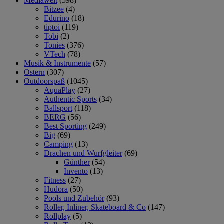
Mediawelt
(598)
Bitzee
(4)
Edurino
(18)
tiptoi
(119)
Tobi
(2)
Tonies
(376)
VTech
(78)
Musik & Instrumente
(57)
Ostern
(307)
Outdoorspaß
(1045)
AquaPlay
(27)
Authentic Sports
(34)
Ballsport
(118)
BERG
(56)
Best Sporting
(249)
Big
(69)
Camping
(13)
Drachen und Wurfgleiter
(69)
Günther
(54)
Invento
(13)
Fitness
(27)
Hudora
(50)
Pools und Zubehör
(93)
Roller, Inliner, Skateboard & Co
(147)
Rollplay
(5)