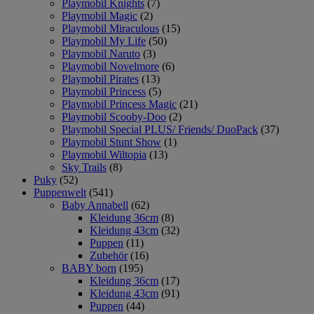
Playmobil Knights
(7)
Playmobil Magic
(2)
Playmobil Miraculous
(15)
Playmobil My Life
(50)
Playmobil Naruto
(3)
Playmobil Novelmore
(6)
Playmobil Pirates
(13)
Playmobil Princess
(5)
Playmobil Princess Magic
(21)
Playmobil Scooby-Doo
(2)
Playmobil Special PLUS/ Friends/ DuoPack
(37)
Playmobil Stunt Show
(1)
Playmobil Wiltopia
(13)
Sky Trails
(8)
Puky
(52)
Puppenwelt
(541)
Baby Annabell
(62)
Kleidung 36cm
(8)
Kleidung 43cm
(32)
Puppen
(11)
Zubehör
(16)
BABY born
(195)
Kleidung 36cm
(17)
Kleidung 43cm
(91)
Puppen
(44)