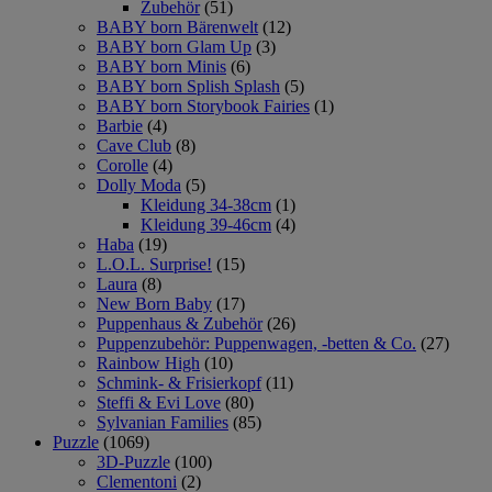
Zubehör
(51)
BABY born Bärenwelt
(12)
BABY born Glam Up
(3)
BABY born Minis
(6)
BABY born Splish Splash
(5)
BABY born Storybook Fairies
(1)
Barbie
(4)
Cave Club
(8)
Corolle
(4)
Dolly Moda
(5)
Kleidung 34-38cm
(1)
Kleidung 39-46cm
(4)
Haba
(19)
L.O.L. Surprise!
(15)
Laura
(8)
New Born Baby
(17)
Puppenhaus & Zubehör
(26)
Puppenzubehör: Puppenwagen, -betten & Co.
(27)
Rainbow High
(10)
Schmink- & Frisierkopf
(11)
Steffi & Evi Love
(80)
Sylvanian Families
(85)
Puzzle
(1069)
3D-Puzzle
(100)
Clementoni
(2)