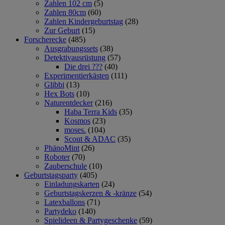
Zahlen 102 cm
(5)
Zahlen 80cm
(60)
Zahlen Kindergeburtstag
(28)
Zur Geburt
(15)
Forscherecke
(485)
Ausgrabungssets
(38)
Detektivausrüstung
(57)
Die drei ???
(40)
Experimentierkästen
(111)
Glibbi
(13)
Hex Bots
(10)
Naturentdecker
(216)
Haba Terra Kids
(35)
Kosmos
(23)
moses.
(104)
Scout & ADAC
(35)
PhänoMint
(26)
Roboter
(70)
Zauberschule
(10)
Geburtstagsparty
(405)
Einladungskarten
(24)
Geburtstagskerzen & -kränze
(54)
Latexballons
(71)
Partydeko
(140)
Spielideen & Partygeschenke
(59)