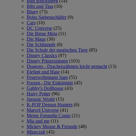
Bibi Blocksberg
(14)
Bibi und Tina
(10)
Bluey
(73)
Bobo Siebenschläfer
(9)
Cars
(10)
DC Universe
(25)
Die Biene Maja
(11)
Die Maus
(30)
Die Schlümpfe
(8)
Die Schule der magischen Tiere
(85)
Disney Classics
(97)
Disney Prinzessinnen
(103)
Dragons - Drachenzähmen leicht gemacht
(13)
Elefant und Hase
(14)
Feuerwehrmann Sam
(55)
Frozen - Die Eiskönigin
(45)
Gabby's Dollhouse
(43)
Harry Potter
(96)
Jurassic World
(15)
K-POP Demon Hunters
(6)
Marvel Universe
(41)
Meine Freundin Conni
(21)
Mia and me
(11)
Mickey Mouse & Freunde
(48)
Minecraft
(45)