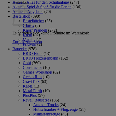
Aktuell: Alles für den Schulanfang
(247)
Warenkorb
Aktuell: Spiel & Spaß für die Ferien
(136)
Aktuelle Angebote
(70)
Bastelshop
(398)
Bastelbücher
(35)
Glorex
(2)
Knorr Prandell
(272)
Es befinden sich keine Produkte im Warenkorb.
Kreul
(82)
Marabu
(2)
Zurück zum Shop
Prickeln
(2)
Bauecke
(978)
BRIO Flora
(13)
BRIO Holzeisenbahn
(152)
Cobi
(360)
Constructor
(16)
Games Workshop
(62)
Gecko Run
(10)
GraviTrax
(63)
Kapla
(13)
Metal Earth
(10)
PlusPlus
(57)
Revell Bausätze
(186)
Autos + Trucks
(24)
Hubschrauber + Flugzeuge
(51)
Militärfahrzeuge
(43)