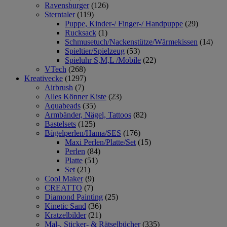
Ravensburger
(126)
Sterntaler
(119)
Puppe, Kinder-/ Finger-/ Handpuppe
(29)
Rucksack
(1)
Schmusetuch/Nackenstütze/Wärmekissen
(14)
Spieltier/Spielzeug
(53)
Spieluhr S,M,L /Mobile
(22)
VTech
(268)
Kreativecke
(1297)
Airbrush
(7)
Alles Könner Kiste
(23)
Aquabeads
(35)
Armbänder, Nägel, Tattoos
(82)
Bastelsets
(125)
Bügelperlen/Hama/SES
(176)
Maxi Perlen/Platte/Set
(15)
Perlen
(84)
Platte
(51)
Set
(21)
Cool Maker
(9)
CREATTO
(7)
Diamond Painting
(25)
Kinetic Sand
(36)
Kratzelbilder
(21)
Mal-, Sticker- & Rätselbücher
(335)