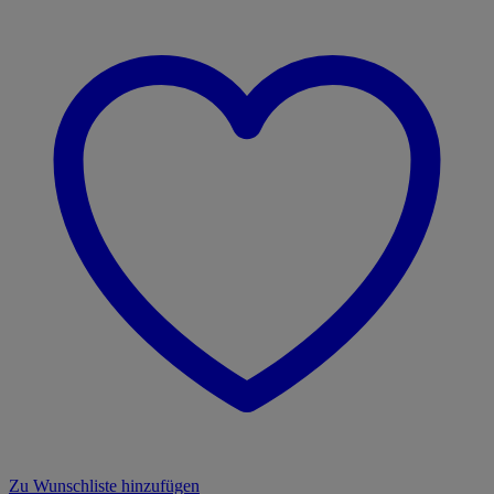
Kinder
Menge
Zu Wunschliste hinzufügen