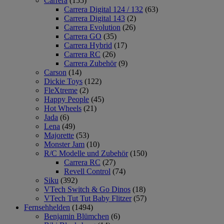
Carrera
(155)
Carrera Digital 124 / 132
(63)
Carrera Digital 143
(2)
Carrera Evolution
(26)
Carrera GO
(35)
Carrera Hybrid
(17)
Carrera RC
(26)
Carrera Zubehör
(9)
Carson
(14)
Dickie Toys
(122)
FleXtreme
(2)
Happy People
(45)
Hot Wheels
(21)
Jada
(6)
Lena
(49)
Majorette
(53)
Monster Jam
(10)
R/C Modelle und Zubehör
(150)
Carrera RC
(27)
Revell Control
(74)
Siku
(392)
VTech Switch & Go Dinos
(18)
VTech Tut Tut Baby Flitzer
(57)
Fernsehhelden
(1494)
Benjamin Blümchen
(6)