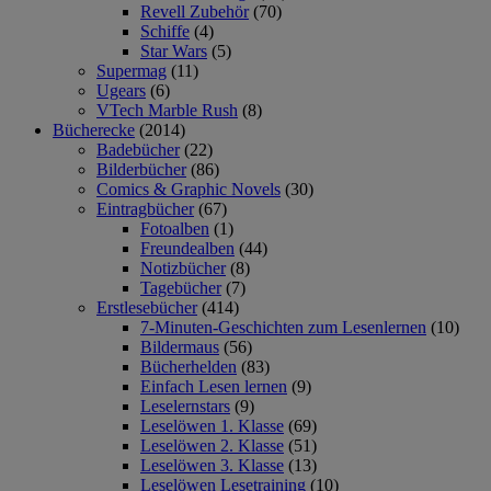
Revell Zubehör
(70)
Schiffe
(4)
Star Wars
(5)
Supermag
(11)
Ugears
(6)
VTech Marble Rush
(8)
Bücherecke
(2014)
Badebücher
(22)
Bilderbücher
(86)
Comics & Graphic Novels
(30)
Eintragbücher
(67)
Fotoalben
(1)
Freundealben
(44)
Notizbücher
(8)
Tagebücher
(7)
Erstlesebücher
(414)
7-Minuten-Geschichten zum Lesenlernen
(10)
Bildermaus
(56)
Bücherhelden
(83)
Einfach Lesen lernen
(9)
Leselernstars
(9)
Leselöwen 1. Klasse
(69)
Leselöwen 2. Klasse
(51)
Leselöwen 3. Klasse
(13)
Leselöwen Lesetraining
(10)