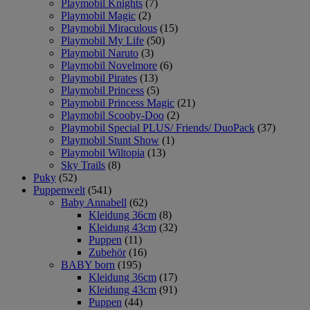
Playmobil Knights
(7)
Playmobil Magic
(2)
Playmobil Miraculous
(15)
Playmobil My Life
(50)
Playmobil Naruto
(3)
Playmobil Novelmore
(6)
Playmobil Pirates
(13)
Playmobil Princess
(5)
Playmobil Princess Magic
(21)
Playmobil Scooby-Doo
(2)
Playmobil Special PLUS/ Friends/ DuoPack
(37)
Playmobil Stunt Show
(1)
Playmobil Wiltopia
(13)
Sky Trails
(8)
Puky
(52)
Puppenwelt
(541)
Baby Annabell
(62)
Kleidung 36cm
(8)
Kleidung 43cm
(32)
Puppen
(11)
Zubehör
(16)
BABY born
(195)
Kleidung 36cm
(17)
Kleidung 43cm
(91)
Puppen
(44)