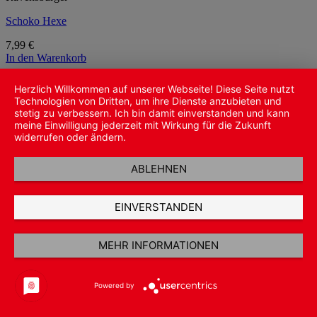
Schoko Hexe
7,99
€
In den Warenkorb
inkl. 19 % MwSt.
Herzlich Willkommen auf unserer Webseite! Diese Seite nutzt
Technologien von Dritten, um ihre Dienste anzubieten und
zzgl.
Versandkosten
stetig zu verbessern. Ich bin damit einverstanden und kann
meine Einwilligung jederzeit mit Wirkung für die Zukunft
widerrufen oder ändern.
ABLEHNEN
EINVERSTANDEN
MEHR INFORMATIONEN
Powered by