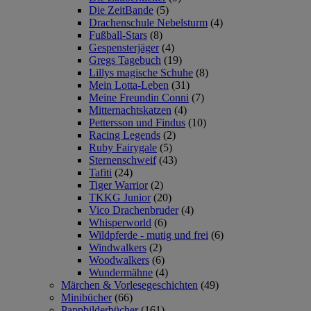
Die ZeitBande
(5)
Drachenschule Nebelsturm
(4)
Fußball-Stars
(8)
Gespensterjäger
(4)
Gregs Tagebuch
(19)
Lillys magische Schuhe
(8)
Mein Lotta-Leben
(31)
Meine Freundin Conni
(7)
Mitternachtskatzen
(4)
Pettersson und Findus
(10)
Racing Legends
(2)
Ruby Fairygale
(5)
Sternenschweif
(43)
Tafiti
(24)
Tiger Warrior
(2)
TKKG Junior
(20)
Vico Drachenbruder
(4)
Whisperworld
(6)
Wildpferde - mutig und frei
(6)
Windwalkers
(2)
Woodwalkers
(6)
Wundermähne
(4)
Märchen & Vorlesegeschichten
(49)
Minibücher
(66)
Pappbilderbücher
(161)