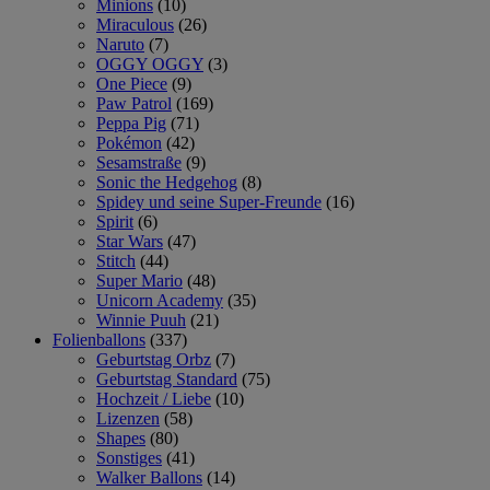
Minions
(10)
Miraculous
(26)
Naruto
(7)
OGGY OGGY
(3)
One Piece
(9)
Paw Patrol
(169)
Peppa Pig
(71)
Pokémon
(42)
Sesamstraße
(9)
Sonic the Hedgehog
(8)
Spidey und seine Super-Freunde
(16)
Spirit
(6)
Star Wars
(47)
Stitch
(44)
Super Mario
(48)
Unicorn Academy
(35)
Winnie Puuh
(21)
Folienballons
(337)
Geburtstag Orbz
(7)
Geburtstag Standard
(75)
Hochzeit / Liebe
(10)
Lizenzen
(58)
Shapes
(80)
Sonstiges
(41)
Walker Ballons
(14)