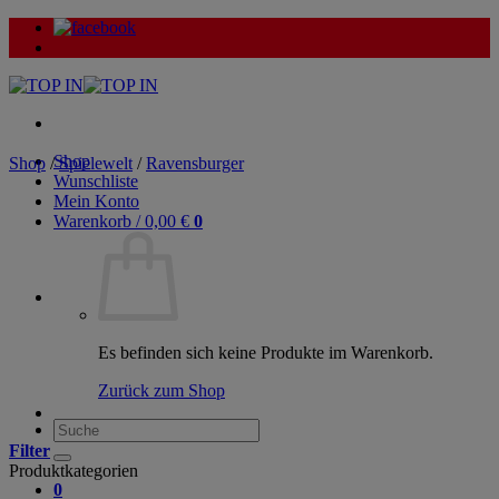
Zum
Inhalt
springen
Shop
Shop
/
Spielewelt
/
Ravensburger
Wunschliste
Mein Konto
Warenkorb /
0,00
€
0
Es befinden sich keine Produkte im Warenkorb.
Zurück zum Shop
Suche
nach:
Filter
Produktkategorien
0