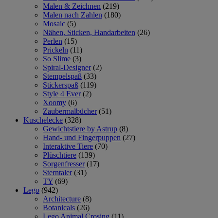
Malen & Zeichnen
(219)
Malen nach Zahlen
(180)
Mosaic
(5)
Nähen, Sticken, Handarbeiten
(26)
Perlen
(15)
Prickeln
(11)
So Slime
(3)
Spiral-Designer
(2)
Stempelspaß
(33)
Stickerspaß
(119)
Style 4 Ever
(2)
Xoomy
(6)
Zaubermalbücher
(51)
Kuschelecke
(328)
Gewichtstiere by Astrup
(8)
Hand- und Fingerpuppen
(27)
Interaktive Tiere
(70)
Plüschtiere
(139)
Sorgenfresser
(17)
Sterntaler
(31)
TY
(69)
Lego
(942)
Architecture
(8)
Botanicals
(26)
Lego Animal Crosing
(11)