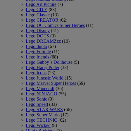
Lego Art Picture
(7)
Lego CITY
(83)
Lego Classic
(13)
Lego CREATOR
(62)
Lego DC Comics Super Heroes
(11)
Lego Disney
(51)
Lego DOTS
(3)
Lego DREAMZzz
(10)
Lego duplo
(67)
Lego Fortnite
(11)
Lego friends
(68)
Lego Gabby´s Dollhouse
(5)
Lego Harry Potter
(33)
Lego Icons
(23)
Lego Jurassic World
(15)
Lego Marvel Super Heroes
(59)
Lego Minecraft
(36)
Lego NINJAGO
(55)
Lego Sonic
(9)
Lego Speed
(33)
Lego STAR WARS
(66)
Lego Super Mario
(17)
Lego TECHNIC
(62)
Lego Wicked
(8)
Olivia Rodrigos
(5)