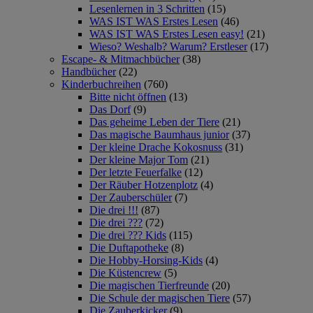
Lesenlernen in 3 Schritten
(15)
WAS IST WAS Erstes Lesen
(46)
WAS IST WAS Erstes Lesen easy!
(21)
Wieso? Weshalb? Warum? Erstleser
(17)
Escape- & Mitmachbücher
(38)
Handbücher
(22)
Kinderbuchreihen
(760)
Bitte nicht öffnen
(13)
Das Dorf
(9)
Das geheime Leben der Tiere
(21)
Das magische Baumhaus junior
(37)
Der kleine Drache Kokosnuss
(31)
Der kleine Major Tom
(21)
Der letzte Feuerfalke
(12)
Der Räuber Hotzenplotz
(4)
Der Zauberschüler
(7)
Die drei !!!
(87)
Die drei ???
(72)
Die drei ??? Kids
(115)
Die Duftapotheke
(8)
Die Hobby-Horsing-Kids
(4)
Die Küstencrew
(5)
Die magischen Tierfreunde
(20)
Die Schule der magischen Tiere
(57)
Die Zauberkicker
(9)