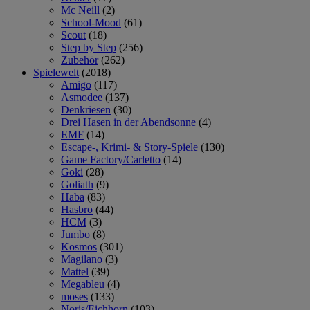
Mc Neill
(2)
School-Mood
(61)
Scout
(18)
Step by Step
(256)
Zubehör
(262)
Spielewelt
(2018)
Amigo
(117)
Asmodee
(137)
Denkriesen
(30)
Drei Hasen in der Abendsonne
(4)
EMF
(14)
Escape-, Krimi- & Story-Spiele
(130)
Game Factory/Carletto
(14)
Goki
(28)
Goliath
(9)
Haba
(83)
Hasbro
(44)
HCM
(3)
Jumbo
(8)
Kosmos
(301)
Magilano
(3)
Mattel
(39)
Megableu
(4)
moses
(133)
Noris/Eichhorn
(103)