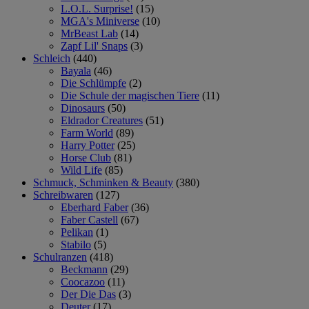
L.O.L. Surprise!
(15)
MGA's Miniverse
(10)
MrBeast Lab
(14)
Zapf Lil' Snaps
(3)
Schleich
(440)
Bayala
(46)
Die Schlümpfe
(2)
Die Schule der magischen Tiere
(11)
Dinosaurs
(50)
Eldrador Creatures
(51)
Farm World
(89)
Harry Potter
(25)
Horse Club
(81)
Wild Life
(85)
Schmuck, Schminken & Beauty
(380)
Schreibwaren
(127)
Eberhard Faber
(36)
Faber Castell
(67)
Pelikan
(1)
Stabilo
(5)
Schulranzen
(418)
Beckmann
(29)
Coocazoo
(11)
Der Die Das
(3)
Deuter
(17)