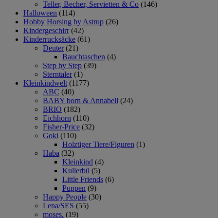
Teller, Becher, Servietten & Co
(146)
Halloween
(114)
Hobby Horsing by Astrup
(26)
Kindergeschirr
(42)
Kinderrucksäcke
(61)
Deuter
(21)
Bauchtaschen
(4)
Step by Step
(39)
Sterntaler
(1)
Kleinkindwelt
(1177)
ABC
(40)
BABY born & Annabell
(24)
BRIO
(182)
Eichhorn
(110)
Fisher-Price
(32)
Goki
(110)
Holztiger Tiere/Figuren
(1)
Haba
(32)
Kleinkind
(4)
Kullerbü
(5)
Little Friends
(6)
Puppen
(9)
Happy People
(30)
Lena/SES
(55)
moses.
(19)