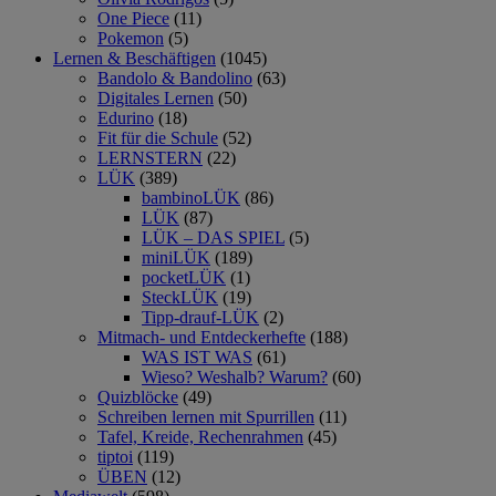
One Piece
(11)
Pokemon
(5)
Lernen & Beschäftigen
(1045)
Bandolo & Bandolino
(63)
Digitales Lernen
(50)
Edurino
(18)
Fit für die Schule
(52)
LERNSTERN
(22)
LÜK
(389)
bambinoLÜK
(86)
LÜK
(87)
LÜK – DAS SPIEL
(5)
miniLÜK
(189)
pocketLÜK
(1)
SteckLÜK
(19)
Tipp-drauf-LÜK
(2)
Mitmach- und Entdeckerhefte
(188)
WAS IST WAS
(61)
Wieso? Weshalb? Warum?
(60)
Quizblöcke
(49)
Schreiben lernen mit Spurrillen
(11)
Tafel, Kreide, Rechenrahmen
(45)
tiptoi
(119)
ÜBEN
(12)