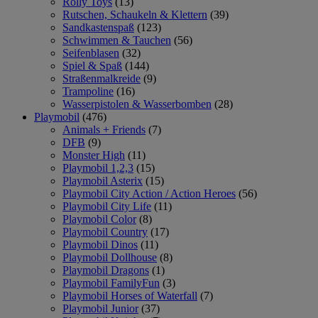
Rolly Toys
(13)
Rutschen, Schaukeln & Klettern
(39)
Sandkastenspaß
(123)
Schwimmen & Tauchen
(56)
Seifenblasen
(32)
Spiel & Spaß
(144)
Straßenmalkreide
(9)
Trampoline
(16)
Wasserpistolen & Wasserbomben
(28)
Playmobil
(476)
Animals + Friends
(7)
DFB
(9)
Monster High
(11)
Playmobil 1,2,3
(15)
Playmobil Asterix
(15)
Playmobil City Action / Action Heroes
(56)
Playmobil City Life
(11)
Playmobil Color
(8)
Playmobil Country
(17)
Playmobil Dinos
(11)
Playmobil Dollhouse
(8)
Playmobil Dragons
(1)
Playmobil FamilyFun
(3)
Playmobil Horses of Waterfall
(7)
Playmobil Junior
(37)