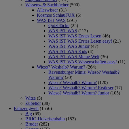
Wissens- & Sachbücher
(590)
Alleswisser
(31)
Kosmos SchlauFUX
(6)
WAS IST WAS
(291)
Quizblöcke
(25)
WAS IST WAS
(112)
WAS IST WAS Erstes Lesen
(46)
WAS IST WAS Erstes Lesen easy!
(21)
WAS IST WAS Junior
(47)
WAS IST WAS Kids
(4)
WAS IST WAS Meine Welt
(36)
WAS IST WAS Wissenschaften easy!
(11)
Wieso? Weshalb? Warum?
(264)
Ravensburger Minis: Wieso? Weshalb?
Warum?
(20)
Wieso? Weshalb? Warum?
(120)
Wieso? Weshalb? Warum? Erstleser
(17)
Wieso? Weshalb? Warum? Junior
(105)
Witze
(5)
Zubehör
(38)
Fahrzeugwelt
(1556)
Big
(69)
BRIO Holzeisenbahn
(152)
Bruder
(282)