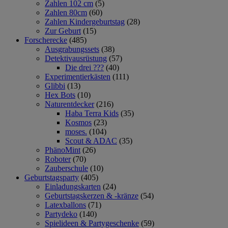
Zahlen 102 cm
(5)
Zahlen 80cm
(60)
Zahlen Kindergeburtstag
(28)
Zur Geburt
(15)
Forscherecke
(485)
Ausgrabungssets
(38)
Detektivausrüstung
(57)
Die drei ???
(40)
Experimentierkästen
(111)
Glibbi
(13)
Hex Bots
(10)
Naturentdecker
(216)
Haba Terra Kids
(35)
Kosmos
(23)
moses.
(104)
Scout & ADAC
(35)
PhänoMint
(26)
Roboter
(70)
Zauberschule
(10)
Geburtstagsparty
(405)
Einladungskarten
(24)
Geburtstagskerzen & -kränze
(54)
Latexballons
(71)
Partydeko
(140)
Spielideen & Partygeschenke
(59)