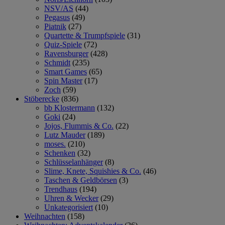
NSV/AS
(44)
Pegasus
(49)
Piatnik
(27)
Quartette & Trumpfspiele
(31)
Quiz-Spiele
(72)
Ravensburger
(428)
Schmidt
(235)
Smart Games
(65)
Spin Master
(17)
Zoch
(59)
Stöberecke
(836)
bb Klostermann
(132)
Goki
(24)
Jojos, Flummis & Co.
(22)
Lutz Mauder
(189)
moses.
(210)
Schenken
(32)
Schlüsselanhänger
(8)
Slime, Knete, Squishies & Co.
(46)
Taschen & Geldbörsen
(3)
Trendhaus
(194)
Uhren & Wecker
(29)
Unkategorisiert
(10)
Weihnachten
(158)