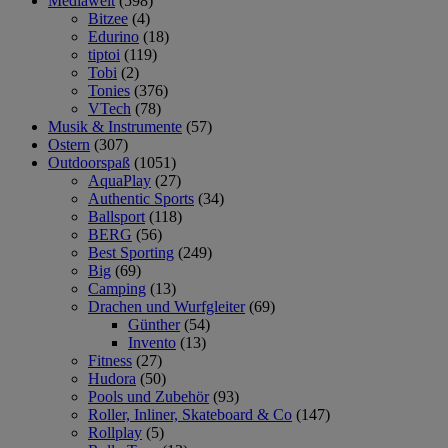
Mediawelt
(598)
Bitzee
(4)
Edurino
(18)
tiptoi
(119)
Tobi
(2)
Tonies
(376)
VTech
(78)
Musik & Instrumente
(57)
Ostern
(307)
Outdoorspaß
(1051)
AquaPlay
(27)
Authentic Sports
(34)
Ballsport
(118)
BERG
(56)
Best Sporting
(249)
Big
(69)
Camping
(13)
Drachen und Wurfgleiter
(69)
Günther
(54)
Invento
(13)
Fitness
(27)
Hudora
(50)
Pools und Zubehör
(93)
Roller, Inliner, Skateboard & Co
(147)
Rollplay
(5)