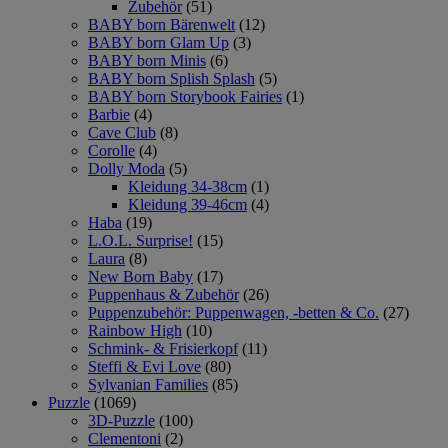
Zubehör
(51)
BABY born Bärenwelt
(12)
BABY born Glam Up
(3)
BABY born Minis
(6)
BABY born Splish Splash
(5)
BABY born Storybook Fairies
(1)
Barbie
(4)
Cave Club
(8)
Corolle
(4)
Dolly Moda
(5)
Kleidung 34-38cm
(1)
Kleidung 39-46cm
(4)
Haba
(19)
L.O.L. Surprise!
(15)
Laura
(8)
New Born Baby
(17)
Puppenhaus & Zubehör
(26)
Puppenzubehör: Puppenwagen, -betten & Co.
(27)
Rainbow High
(10)
Schmink- & Frisierkopf
(11)
Steffi & Evi Love
(80)
Sylvanian Families
(85)
Puzzle
(1069)
3D-Puzzle
(100)
Clementoni
(2)