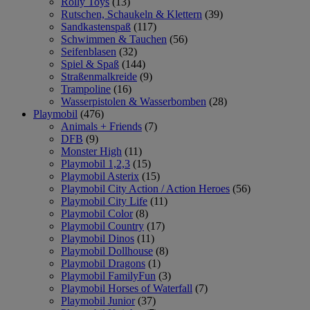
Rolly Toys
(13)
Rutschen, Schaukeln & Klettern
(39)
Sandkastenspaß
(117)
Schwimmen & Tauchen
(56)
Seifenblasen
(32)
Spiel & Spaß
(144)
Straßenmalkreide
(9)
Trampoline
(16)
Wasserpistolen & Wasserbomben
(28)
Playmobil
(476)
Animals + Friends
(7)
DFB
(9)
Monster High
(11)
Playmobil 1,2,3
(15)
Playmobil Asterix
(15)
Playmobil City Action / Action Heroes
(56)
Playmobil City Life
(11)
Playmobil Color
(8)
Playmobil Country
(17)
Playmobil Dinos
(11)
Playmobil Dollhouse
(8)
Playmobil Dragons
(1)
Playmobil FamilyFun
(3)
Playmobil Horses of Waterfall
(7)
Playmobil Junior
(37)