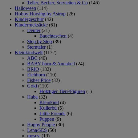
Teller, Becher, Servietten & Co
(146)
Halloween
(114)
Hobby Horsing by Astrup
(26)
Kindergeschirr
(42)
Kinderrucksäcke
(61)
Deuter
(21)
Bauchtaschen
(4)
Step by Step
(39)
Sterntaler
(1)
Kleinkindwelt
(1172)
ABC
(40)
BABY born & Annabell
(24)
BRIO
(182)
Eichhorn
(110)
Fisher-Price
(32)
Goki
(110)
Holztiger Tiere/Figuren
(1)
Haba
(32)
Kleinkind
(4)
Kullerbü
(5)
Little Friends
(6)
Puppen
(9)
Happy People
(30)
Lena/SES
(50)
moses.
(19)