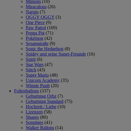
Minions
(10)
Miraculous
(26)
Naruto
(7)
OGGY OGGY
(3)
One Piece
(9)
Paw Patrol
(169)
Peppa Pig
(71)
Pokémon
(42)
Sesamstraße
(9)
Sonic the Hedgehog
(8)
Spidey und seine Super-Freunde
(16)
Spirit
(6)
Star Wars
(47)
Stitch
(43)
Super Mario
(48)
Unicorn Academy
(35)
Winnie Puuh
(20)
Folienballons
(337)
Geburtstag Orbz
(7)
Geburtstag Standard
(75)
Hochzeit / Liebe
(10)
Lizenzen
(58)
Shapes
(80)
Sonstiges
(41)
Walker Ballons
(14)