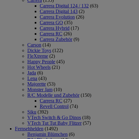
Carrera
(155)
Carrera Digital 124 / 132
(63)
Carrera Digital 143
(2)
Carrera Evolution
(26)
Carrera GO
(35)
Carrera Hybrid
(17)
Carrera RC
(26)
Carrera Zubehör
(9)
Carson
(14)
Dickie Toys
(122)
FleXtreme
(2)
Happy People
(45)
Hot Wheels
(21)
Jada
(6)
Lena
(43)
Majorette
(53)
Monster Jam
(10)
R/C Modelle und Zubehör
(150)
Carrera RC
(27)
Revell Control
(74)
Siku
(392)
VTech Switch & Go Dinos
(18)
VTech Tut Tut Baby Flitzer
(57)
Fernsehhelden
(1492)
Benjamin Blümchen
(6)