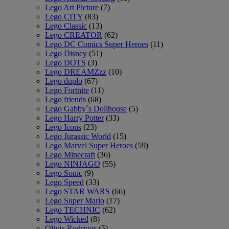
Lego Art Picture
(7)
Lego CITY
(83)
Lego Classic
(13)
Lego CREATOR
(62)
Lego DC Comics Super Heroes
(11)
Lego Disney
(51)
Lego DOTS
(3)
Lego DREAMZzz
(10)
Lego duplo
(67)
Lego Fortnite
(11)
Lego friends
(68)
Lego Gabby´s Dollhouse
(5)
Lego Harry Potter
(33)
Lego Icons
(23)
Lego Jurassic World
(15)
Lego Marvel Super Heroes
(59)
Lego Minecraft
(36)
Lego NINJAGO
(55)
Lego Sonic
(9)
Lego Speed
(33)
Lego STAR WARS
(66)
Lego Super Mario
(17)
Lego TECHNIC
(62)
Lego Wicked
(8)
Olivia Rodrigos
(5)