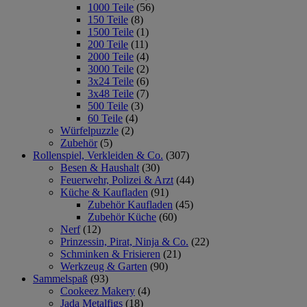
1000 Teile
(56)
150 Teile
(8)
1500 Teile
(1)
200 Teile
(11)
2000 Teile
(4)
3000 Teile
(2)
3x24 Teile
(6)
3x48 Teile
(7)
500 Teile
(3)
60 Teile
(4)
Würfelpuzzle
(2)
Zubehör
(5)
Rollenspiel, Verkleiden & Co.
(307)
Besen & Haushalt
(30)
Feuerwehr, Polizei & Arzt
(44)
Küche & Kaufladen
(91)
Zubehör Kaufladen
(45)
Zubehör Küche
(60)
Nerf
(12)
Prinzessin, Pirat, Ninja & Co.
(22)
Schminken & Frisieren
(21)
Werkzeug & Garten
(90)
Sammelspaß
(93)
Cookeez Makery
(4)
Jada Metalfigs
(18)