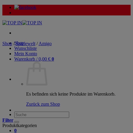
Zum
Inhalt
springen
Shop
Shop
/
Spielewelt
/
Amigo
Wunschliste
Mein Konto
Warenkorb /
0,00
€
0
Es befinden sich keine Produkte im Warenkorb.
Zurück zum Shop
Suche
nach:
Filter
Produktkategorien
0