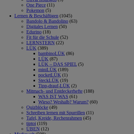
One Piece
(11)
Pokemon
(5)
Lernen & Beschäftigen
(1045)
Bandolo & Bandolino
(63)
Digitales Lernen
(50)
Edurino
(18)
Fit für die Schule
(52)
LERNSTERN
(22)
LÜK
(389)
bambinoLÜK
(86)
LÜK
(87)
LÜK – DAS SPIEL
(5)
miniLÜK
(189)
pocketLÜK
(1)
SteckLÜK
(19)
Tipp-drauf-LÜK
(2)
Mitmach- und Entdeckerhefte
(188)
WAS IST WAS
(61)
Wieso? Weshalb? Warum?
(60)
Quizblöcke
(49)
Schreiben lernen mit Spurrillen
(11)
Tafel, Kreide, Rechenrahmen
(45)
tiptoi
(119)
ÜBEN
(12)