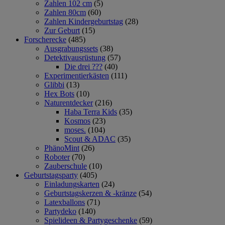
Zahlen 102 cm
(5)
Zahlen 80cm
(60)
Zahlen Kindergeburtstag
(28)
Zur Geburt
(15)
Forscherecke
(485)
Ausgrabungssets
(38)
Detektivausrüstung
(57)
Die drei ???
(40)
Experimentierkästen
(111)
Glibbi
(13)
Hex Bots
(10)
Naturentdecker
(216)
Haba Terra Kids
(35)
Kosmos
(23)
moses.
(104)
Scout & ADAC
(35)
PhänoMint
(26)
Roboter
(70)
Zauberschule
(10)
Geburtstagsparty
(405)
Einladungskarten
(24)
Geburtstagskerzen & -kränze
(54)
Latexballons
(71)
Partydeko
(140)
Spielideen & Partygeschenke
(59)