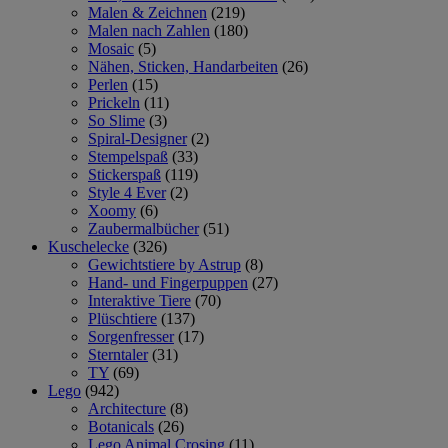
Malen & Zeichnen
(219)
Malen nach Zahlen
(180)
Mosaic
(5)
Nähen, Sticken, Handarbeiten
(26)
Perlen
(15)
Prickeln
(11)
So Slime
(3)
Spiral-Designer
(2)
Stempelspaß
(33)
Stickerspaß
(119)
Style 4 Ever
(2)
Xoomy
(6)
Zaubermalbücher
(51)
Kuschelecke
(326)
Gewichtstiere by Astrup
(8)
Hand- und Fingerpuppen
(27)
Interaktive Tiere
(70)
Plüschtiere
(137)
Sorgenfresser
(17)
Sterntaler
(31)
TY
(69)
Lego
(942)
Architecture
(8)
Botanicals
(26)
Lego Animal Crosing
(11)