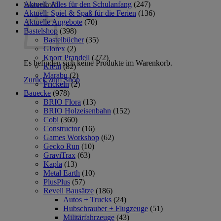
Aktuell: Alles für den Schulanfang
(247)
Warenkorb
Aktuell: Spiel & Spaß für die Ferien
(136)
Aktuelle Angebote
(70)
Bastelshop
(398)
Bastelbücher
(35)
Glorex
(2)
Knorr Prandell
(272)
Es befinden sich keine Produkte im Warenkorb.
Kreul
(82)
Marabu
(2)
Zurück zum Shop
Prickeln
(2)
Bauecke
(978)
BRIO Flora
(13)
BRIO Holzeisenbahn
(152)
Cobi
(360)
Constructor
(16)
Games Workshop
(62)
Gecko Run
(10)
GraviTrax
(63)
Kapla
(13)
Metal Earth
(10)
PlusPlus
(57)
Revell Bausätze
(186)
Autos + Trucks
(24)
Hubschrauber + Flugzeuge
(51)
Militärfahrzeuge
(43)