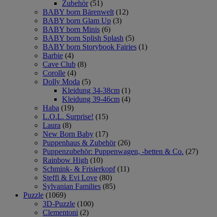
Zubehör
(51)
BABY born Bärenwelt
(12)
BABY born Glam Up
(3)
BABY born Minis
(6)
BABY born Splish Splash
(5)
BABY born Storybook Fairies
(1)
Barbie
(4)
Cave Club
(8)
Corolle
(4)
Dolly Moda
(5)
Kleidung 34-38cm
(1)
Kleidung 39-46cm
(4)
Haba
(19)
L.O.L. Surprise!
(15)
Laura
(8)
New Born Baby
(17)
Puppenhaus & Zubehör
(26)
Puppenzubehör: Puppenwagen, -betten & Co.
(27)
Rainbow High
(10)
Schmink- & Frisierkopf
(11)
Steffi & Evi Love
(80)
Sylvanian Families
(85)
Puzzle
(1069)
3D-Puzzle
(100)
Clementoni
(2)