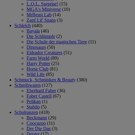
L.O.L. Surprise!
(15)
MGA's Miniverse
(10)
MrBeast Lab
(14)
Zapf Lil' Snaps
(3)
Schleich
(440)
Bayala
(46)
Die Schlümpfe
(2)
Die Schule der magischen Tiere
(11)
Dinosaurs
(50)
Eldrador Creatures
(51)
Farm World
(89)
Harry Potter
(25)
Horse Club
(81)
Wild Life
(85)
Schmuck, Schminken & Beauty
(380)
Schreibwaren
(127)
Eberhard Faber
(36)
Faber Castell
(67)
Pelikan
(1)
Stabilo
(5)
Schulranzen
(418)
Beckmann
(29)
Coocazoo
(11)
Der Die Das
(3)
Deuter
(17)