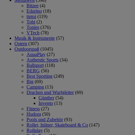
Mediawelt
(598)
Bitzee
(4)
Edurino
(18)
tiptoi
(119)
Tobi
(2)
Tonies
(376)
VTech
(78)
Musik & Instrumente
(57)
Ostern
(307)
Outdoorspaß
(1045)
AquaPlay
(27)
Authentic Sports
(34)
Ballsport
(118)
BERG
(56)
Best Sporting
(249)
Big
(69)
Camping
(13)
Drachen und Wurfgleiter
(69)
Günther
(54)
Invento
(13)
Fitness
(27)
Hudora
(50)
Pools und Zubehör
(93)
Roller, Inliner, Skateboard & Co
(147)
Rollplay
(5)