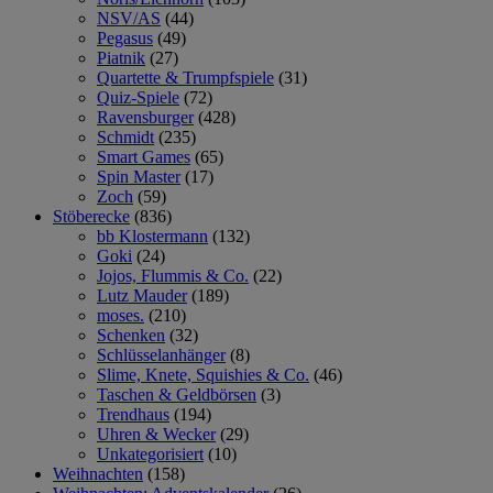
NSV/AS
(44)
Pegasus
(49)
Piatnik
(27)
Quartette & Trumpfspiele
(31)
Quiz-Spiele
(72)
Ravensburger
(428)
Schmidt
(235)
Smart Games
(65)
Spin Master
(17)
Zoch
(59)
Stöberecke
(836)
bb Klostermann
(132)
Goki
(24)
Jojos, Flummis & Co.
(22)
Lutz Mauder
(189)
moses.
(210)
Schenken
(32)
Schlüsselanhänger
(8)
Slime, Knete, Squishies & Co.
(46)
Taschen & Geldbörsen
(3)
Trendhaus
(194)
Uhren & Wecker
(29)
Unkategorisiert
(10)
Weihnachten
(158)