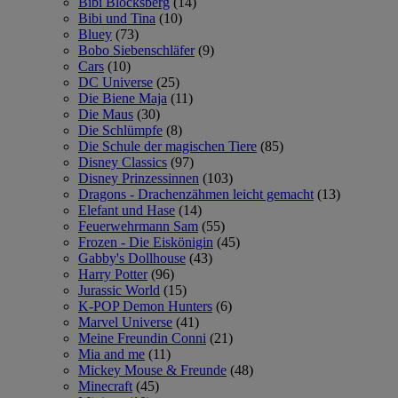
Bibi Blocksberg
(14)
Bibi und Tina
(10)
Bluey
(73)
Bobo Siebenschläfer
(9)
Cars
(10)
DC Universe
(25)
Die Biene Maja
(11)
Die Maus
(30)
Die Schlümpfe
(8)
Die Schule der magischen Tiere
(85)
Disney Classics
(97)
Disney Prinzessinnen
(103)
Dragons - Drachenzähmen leicht gemacht
(13)
Elefant und Hase
(14)
Feuerwehrmann Sam
(55)
Frozen - Die Eiskönigin
(45)
Gabby's Dollhouse
(43)
Harry Potter
(96)
Jurassic World
(15)
K-POP Demon Hunters
(6)
Marvel Universe
(41)
Meine Freundin Conni
(21)
Mia and me
(11)
Mickey Mouse & Freunde
(48)
Minecraft
(45)