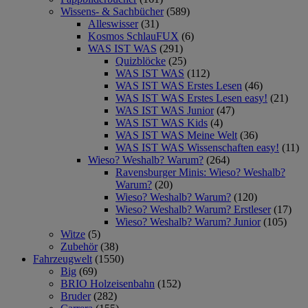
Wissens- & Sachbücher
(589)
Alleswisser
(31)
Kosmos SchlauFUX
(6)
WAS IST WAS
(291)
Quizblöcke
(25)
WAS IST WAS
(112)
WAS IST WAS Erstes Lesen
(46)
WAS IST WAS Erstes Lesen easy!
(21)
WAS IST WAS Junior
(47)
WAS IST WAS Kids
(4)
WAS IST WAS Meine Welt
(36)
WAS IST WAS Wissenschaften easy!
(11)
Wieso? Weshalb? Warum?
(264)
Ravensburger Minis: Wieso? Weshalb?
Warum?
(20)
Wieso? Weshalb? Warum?
(120)
Wieso? Weshalb? Warum? Erstleser
(17)
Wieso? Weshalb? Warum? Junior
(105)
Witze
(5)
Zubehör
(38)
Fahrzeugwelt
(1550)
Big
(69)
BRIO Holzeisenbahn
(152)
Bruder
(282)