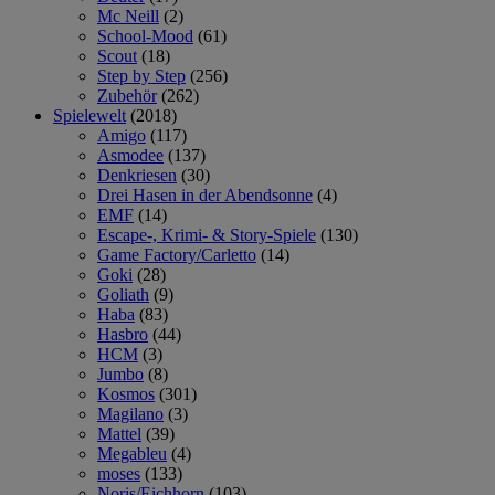
Mc Neill
(2)
School-Mood
(61)
Scout
(18)
Step by Step
(256)
Zubehör
(262)
Spielewelt
(2018)
Amigo
(117)
Asmodee
(137)
Denkriesen
(30)
Drei Hasen in der Abendsonne
(4)
EMF
(14)
Escape-, Krimi- & Story-Spiele
(130)
Game Factory/Carletto
(14)
Goki
(28)
Goliath
(9)
Haba
(83)
Hasbro
(44)
HCM
(3)
Jumbo
(8)
Kosmos
(301)
Magilano
(3)
Mattel
(39)
Megableu
(4)
moses
(133)
Noris/Eichhorn
(103)