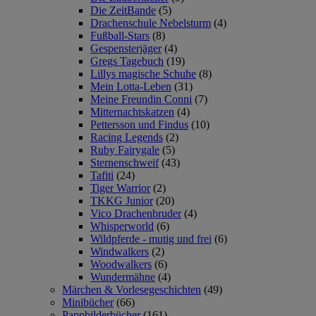
Die ZeitBande
(5)
Drachenschule Nebelsturm
(4)
Fußball-Stars
(8)
Gespensterjäger
(4)
Gregs Tagebuch
(19)
Lillys magische Schuhe
(8)
Mein Lotta-Leben
(31)
Meine Freundin Conni
(7)
Mitternachtskatzen
(4)
Pettersson und Findus
(10)
Racing Legends
(2)
Ruby Fairygale
(5)
Sternenschweif
(43)
Tafiti
(24)
Tiger Warrior
(2)
TKKG Junior
(20)
Vico Drachenbruder
(4)
Whisperworld
(6)
Wildpferde - mutig und frei
(6)
Windwalkers
(2)
Woodwalkers
(6)
Wundermähne
(4)
Märchen & Vorlesegeschichten
(49)
Minibücher
(66)
Pappbilderbücher
(161)