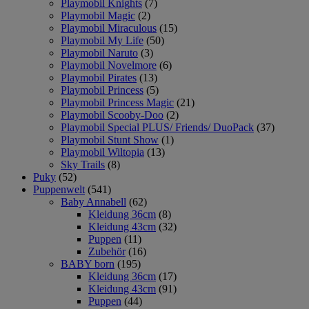
Playmobil Knights
(7)
Playmobil Magic
(2)
Playmobil Miraculous
(15)
Playmobil My Life
(50)
Playmobil Naruto
(3)
Playmobil Novelmore
(6)
Playmobil Pirates
(13)
Playmobil Princess
(5)
Playmobil Princess Magic
(21)
Playmobil Scooby-Doo
(2)
Playmobil Special PLUS/ Friends/ DuoPack
(37)
Playmobil Stunt Show
(1)
Playmobil Wiltopia
(13)
Sky Trails
(8)
Puky
(52)
Puppenwelt
(541)
Baby Annabell
(62)
Kleidung 36cm
(8)
Kleidung 43cm
(32)
Puppen
(11)
Zubehör
(16)
BABY born
(195)
Kleidung 36cm
(17)
Kleidung 43cm
(91)
Puppen
(44)