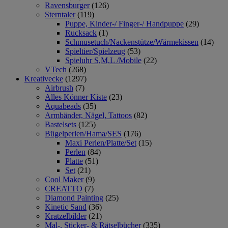
Ravensburger
(126)
Sterntaler
(119)
Puppe, Kinder-/ Finger-/ Handpuppe
(29)
Rucksack
(1)
Schmusetuch/Nackenstütze/Wärmekissen
(14)
Spieltier/Spielzeug
(53)
Spieluhr S,M,L /Mobile
(22)
VTech
(268)
Kreativecke
(1297)
Airbrush
(7)
Alles Könner Kiste
(23)
Aquabeads
(35)
Armbänder, Nägel, Tattoos
(82)
Bastelsets
(125)
Bügelperlen/Hama/SES
(176)
Maxi Perlen/Platte/Set
(15)
Perlen
(84)
Platte
(51)
Set
(21)
Cool Maker
(9)
CREATTO
(7)
Diamond Painting
(25)
Kinetic Sand
(36)
Kratzelbilder
(21)
Mal-, Sticker- & Rätselbücher
(335)