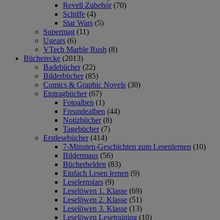
Revell Zubehör
(70)
Schiffe
(4)
Star Wars
(5)
Supermag
(11)
Ugears
(6)
VTech Marble Rush
(8)
Bücherecke
(2013)
Badebücher
(22)
Bilderbücher
(85)
Comics & Graphic Novels
(30)
Eintragbücher
(67)
Fotoalben
(1)
Freundealben
(44)
Notizbücher
(8)
Tagebücher
(7)
Erstlesebücher
(414)
7-Minuten-Geschichten zum Lesenlernen
(10)
Bildermaus
(56)
Bücherhelden
(83)
Einfach Lesen lernen
(9)
Leselernstars
(9)
Leselöwen 1. Klasse
(69)
Leselöwen 2. Klasse
(51)
Leselöwen 3. Klasse
(13)
Leselöwen Lesetraining
(10)