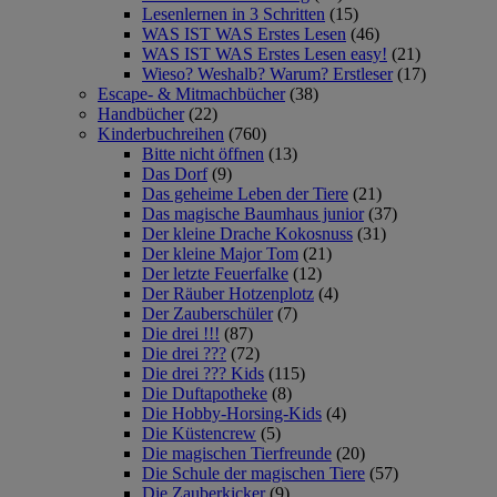
Lesenlernen in 3 Schritten
(15)
WAS IST WAS Erstes Lesen
(46)
WAS IST WAS Erstes Lesen easy!
(21)
Wieso? Weshalb? Warum? Erstleser
(17)
Escape- & Mitmachbücher
(38)
Handbücher
(22)
Kinderbuchreihen
(760)
Bitte nicht öffnen
(13)
Das Dorf
(9)
Das geheime Leben der Tiere
(21)
Das magische Baumhaus junior
(37)
Der kleine Drache Kokosnuss
(31)
Der kleine Major Tom
(21)
Der letzte Feuerfalke
(12)
Der Räuber Hotzenplotz
(4)
Der Zauberschüler
(7)
Die drei !!!
(87)
Die drei ???
(72)
Die drei ??? Kids
(115)
Die Duftapotheke
(8)
Die Hobby-Horsing-Kids
(4)
Die Küstencrew
(5)
Die magischen Tierfreunde
(20)
Die Schule der magischen Tiere
(57)
Die Zauberkicker
(9)