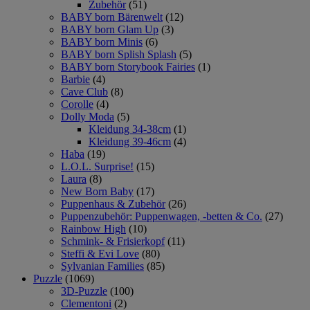
Zubehör
(51)
BABY born Bärenwelt
(12)
BABY born Glam Up
(3)
BABY born Minis
(6)
BABY born Splish Splash
(5)
BABY born Storybook Fairies
(1)
Barbie
(4)
Cave Club
(8)
Corolle
(4)
Dolly Moda
(5)
Kleidung 34-38cm
(1)
Kleidung 39-46cm
(4)
Haba
(19)
L.O.L. Surprise!
(15)
Laura
(8)
New Born Baby
(17)
Puppenhaus & Zubehör
(26)
Puppenzubehör: Puppenwagen, -betten & Co.
(27)
Rainbow High
(10)
Schmink- & Frisierkopf
(11)
Steffi & Evi Love
(80)
Sylvanian Families
(85)
Puzzle
(1069)
3D-Puzzle
(100)
Clementoni
(2)