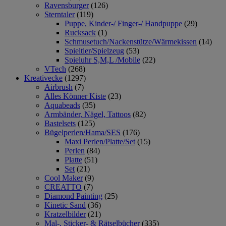
Ravensburger
(126)
Sterntaler
(119)
Puppe, Kinder-/ Finger-/ Handpuppe
(29)
Rucksack
(1)
Schmusetuch/Nackenstütze/Wärmekissen
(14)
Spieltier/Spielzeug
(53)
Spieluhr S,M,L /Mobile
(22)
VTech
(268)
Kreativecke
(1297)
Airbrush
(7)
Alles Könner Kiste
(23)
Aquabeads
(35)
Armbänder, Nägel, Tattoos
(82)
Bastelsets
(125)
Bügelperlen/Hama/SES
(176)
Maxi Perlen/Platte/Set
(15)
Perlen
(84)
Platte
(51)
Set
(21)
Cool Maker
(9)
CREATTO
(7)
Diamond Painting
(25)
Kinetic Sand
(36)
Kratzelbilder
(21)
Mal-, Sticker- & Rätselbücher
(335)