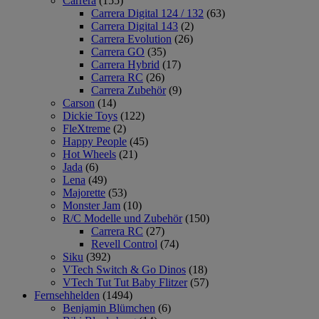
Carrera
(155)
Carrera Digital 124 / 132
(63)
Carrera Digital 143
(2)
Carrera Evolution
(26)
Carrera GO
(35)
Carrera Hybrid
(17)
Carrera RC
(26)
Carrera Zubehör
(9)
Carson
(14)
Dickie Toys
(122)
FleXtreme
(2)
Happy People
(45)
Hot Wheels
(21)
Jada
(6)
Lena
(49)
Majorette
(53)
Monster Jam
(10)
R/C Modelle und Zubehör
(150)
Carrera RC
(27)
Revell Control
(74)
Siku
(392)
VTech Switch & Go Dinos
(18)
VTech Tut Tut Baby Flitzer
(57)
Fernsehhelden
(1494)
Benjamin Blümchen
(6)