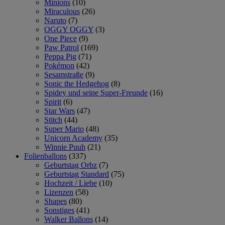
Minions
(10)
Miraculous
(26)
Naruto
(7)
OGGY OGGY
(3)
One Piece
(9)
Paw Patrol
(169)
Peppa Pig
(71)
Pokémon
(42)
Sesamstraße
(9)
Sonic the Hedgehog
(8)
Spidey und seine Super-Freunde
(16)
Spirit
(6)
Star Wars
(47)
Stitch
(44)
Super Mario
(48)
Unicorn Academy
(35)
Winnie Puuh
(21)
Folienballons
(337)
Geburtstag Orbz
(7)
Geburtstag Standard
(75)
Hochzeit / Liebe
(10)
Lizenzen
(58)
Shapes
(80)
Sonstiges
(41)
Walker Ballons
(14)