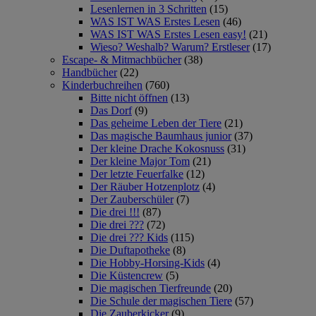
Lesenlernen in 3 Schritten
(15)
WAS IST WAS Erstes Lesen
(46)
WAS IST WAS Erstes Lesen easy!
(21)
Wieso? Weshalb? Warum? Erstleser
(17)
Escape- & Mitmachbücher
(38)
Handbücher
(22)
Kinderbuchreihen
(760)
Bitte nicht öffnen
(13)
Das Dorf
(9)
Das geheime Leben der Tiere
(21)
Das magische Baumhaus junior
(37)
Der kleine Drache Kokosnuss
(31)
Der kleine Major Tom
(21)
Der letzte Feuerfalke
(12)
Der Räuber Hotzenplotz
(4)
Der Zauberschüler
(7)
Die drei !!!
(87)
Die drei ???
(72)
Die drei ??? Kids
(115)
Die Duftapotheke
(8)
Die Hobby-Horsing-Kids
(4)
Die Küstencrew
(5)
Die magischen Tierfreunde
(20)
Die Schule der magischen Tiere
(57)
Die Zauberkicker
(9)