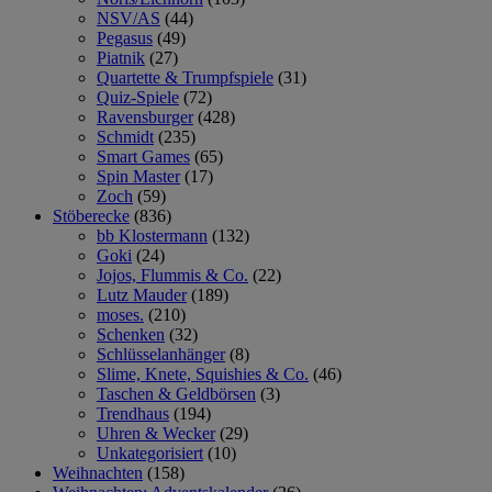
NSV/AS
(44)
Pegasus
(49)
Piatnik
(27)
Quartette & Trumpfspiele
(31)
Quiz-Spiele
(72)
Ravensburger
(428)
Schmidt
(235)
Smart Games
(65)
Spin Master
(17)
Zoch
(59)
Stöberecke
(836)
bb Klostermann
(132)
Goki
(24)
Jojos, Flummis & Co.
(22)
Lutz Mauder
(189)
moses.
(210)
Schenken
(32)
Schlüsselanhänger
(8)
Slime, Knete, Squishies & Co.
(46)
Taschen & Geldbörsen
(3)
Trendhaus
(194)
Uhren & Wecker
(29)
Unkategorisiert
(10)
Weihnachten
(158)