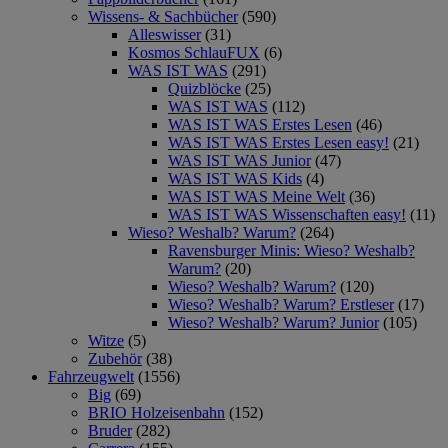
Wissens- & Sachbücher
(590)
Alleswisser
(31)
Kosmos SchlauFUX
(6)
WAS IST WAS
(291)
Quizblöcke
(25)
WAS IST WAS
(112)
WAS IST WAS Erstes Lesen
(46)
WAS IST WAS Erstes Lesen easy!
(21)
WAS IST WAS Junior
(47)
WAS IST WAS Kids
(4)
WAS IST WAS Meine Welt
(36)
WAS IST WAS Wissenschaften easy!
(11)
Wieso? Weshalb? Warum?
(264)
Ravensburger Minis: Wieso? Weshalb?
Warum?
(20)
Wieso? Weshalb? Warum?
(120)
Wieso? Weshalb? Warum? Erstleser
(17)
Wieso? Weshalb? Warum? Junior
(105)
Witze
(5)
Zubehör
(38)
Fahrzeugwelt
(1556)
Big
(69)
BRIO Holzeisenbahn
(152)
Bruder
(282)