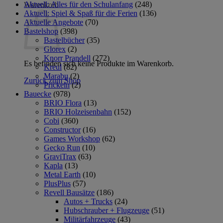
Aktuell: Alles für den Schulanfang
(248)
Warenkorb
Aktuell: Spiel & Spaß für die Ferien
(136)
Aktuelle Angebote
(70)
Bastelshop
(398)
Bastelbücher
(35)
Glorex
(2)
Knorr Prandell
(272)
Es befinden sich keine Produkte im Warenkorb.
Kreul
(82)
Marabu
(2)
Zurück zum Shop
Prickeln
(2)
Bauecke
(978)
BRIO Flora
(13)
BRIO Holzeisenbahn
(152)
Cobi
(360)
Constructor
(16)
Games Workshop
(62)
Gecko Run
(10)
GraviTrax
(63)
Kapla
(13)
Metal Earth
(10)
PlusPlus
(57)
Revell Bausätze
(186)
Autos + Trucks
(24)
Hubschrauber + Flugzeuge
(51)
Militärfahrzeuge
(43)