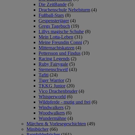
Die ZeitBande
(5)
Drachenschule Nebelsturm
(4)
Fußball-Stars
(8)
Gespensterjäger
(4)
Gregs Tagebuch
(19)
Lillys magische Schuhe
(8)
Mein Lotta-Leben
(31)
Meine Freundin Conni
(7)
Mitternachtskatzen
(4)
Pettersson und Findus
(10)
Racing Legends
(2)
Ruby Fairygale
(5)
Sternenschweif
(43)
Tafiti
(24)
Tiger Warrior
(2)
TKKG Junior
(20)
Vico Drachenbruder
(4)
Whisperworld
(6)
Wildpferde - mutig und frei
(6)
Windwalkers
(2)
Woodwalkers
(6)
Wundermähne
(4)
Märchen & Vorlesegeschichten
(49)
Minibücher
(66)
Pappbilderbücher
(161)