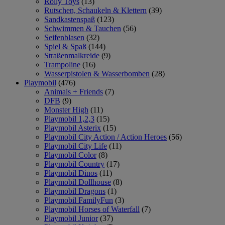
Rolly Toys
(13)
Rutschen, Schaukeln & Klettern
(39)
Sandkastenspaß
(123)
Schwimmen & Tauchen
(56)
Seifenblasen
(32)
Spiel & Spaß
(144)
Straßenmalkreide
(9)
Trampoline
(16)
Wasserpistolen & Wasserbomben
(28)
Playmobil
(476)
Animals + Friends
(7)
DFB
(9)
Monster High
(11)
Playmobil 1,2,3
(15)
Playmobil Asterix
(15)
Playmobil City Action / Action Heroes
(56)
Playmobil City Life
(11)
Playmobil Color
(8)
Playmobil Country
(17)
Playmobil Dinos
(11)
Playmobil Dollhouse
(8)
Playmobil Dragons
(1)
Playmobil FamilyFun
(3)
Playmobil Horses of Waterfall
(7)
Playmobil Junior
(37)