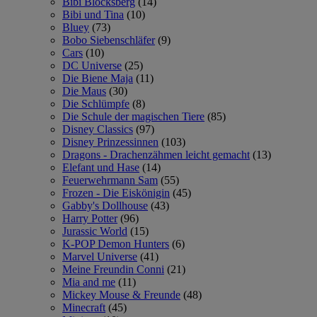
Bibi Blocksberg
(14)
Bibi und Tina
(10)
Bluey
(73)
Bobo Siebenschläfer
(9)
Cars
(10)
DC Universe
(25)
Die Biene Maja
(11)
Die Maus
(30)
Die Schlümpfe
(8)
Die Schule der magischen Tiere
(85)
Disney Classics
(97)
Disney Prinzessinnen
(103)
Dragons - Drachenzähmen leicht gemacht
(13)
Elefant und Hase
(14)
Feuerwehrmann Sam
(55)
Frozen - Die Eiskönigin
(45)
Gabby's Dollhouse
(43)
Harry Potter
(96)
Jurassic World
(15)
K-POP Demon Hunters
(6)
Marvel Universe
(41)
Meine Freundin Conni
(21)
Mia and me
(11)
Mickey Mouse & Freunde
(48)
Minecraft
(45)