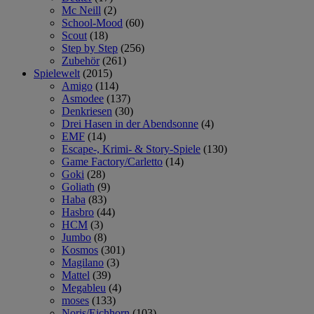
Mc Neill
(2)
School-Mood
(60)
Scout
(18)
Step by Step
(256)
Zubehör
(261)
Spielewelt
(2015)
Amigo
(114)
Asmodee
(137)
Denkriesen
(30)
Drei Hasen in der Abendsonne
(4)
EMF
(14)
Escape-, Krimi- & Story-Spiele
(130)
Game Factory/Carletto
(14)
Goki
(28)
Goliath
(9)
Haba
(83)
Hasbro
(44)
HCM
(3)
Jumbo
(8)
Kosmos
(301)
Magilano
(3)
Mattel
(39)
Megableu
(4)
moses
(133)
Noris/Eichhorn
(103)