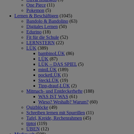
One Piece
(11)
Pokemon
(5)
Lernen & Beschäftigen
(1045)
Bandolo & Bandolino
(63)
Digitales Lernen
(50)
Edurino
(18)
Fit für die Schule
(52)
LERNSTERN
(22)
LÜK
(389)
bambinoLÜK
(86)
LÜK
(87)
LÜK – DAS SPIEL
(5)
miniLÜK
(189)
pocketLÜK
(1)
SteckLÜK
(19)
Tipp-drauf-LÜK
(2)
Mitmach- und Entdeckerhefte
(188)
WAS IST WAS
(61)
Wieso? Weshalb? Warum?
(60)
Quizblöcke
(49)
Schreiben lernen mit Spurrillen
(11)
Tafel, Kreide, Rechenrahmen
(45)
tiptoi
(119)
ÜBEN
(12)