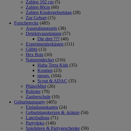
Zahlen 102 cm
(5)
Zahlen 80cm
(60)
Zahlen Kindergeburtstag
(28)
Zur Geburt
(15)
Forscherecke
(485)
Ausgrabungssets
(38)
Detektivausrüstung
(57)
Die drei ???
(40)
Experimentierkästen
(111)
Glibbi
(13)
Hex Bots
(10)
Naturentdecker
(216)
Haba Terra Kids
(35)
Kosmos
(23)
moses.
(104)
Scout & ADAC
(35)
PhänoMint
(26)
Roboter
(70)
Zauberschule
(10)
Geburtstagsparty
(405)
Einladungskarten
(24)
Geburtstagskerzen & -kränze
(54)
Latexballons
(71)
Partydeko
(140)
Spielideen & Partygeschenke
(59)