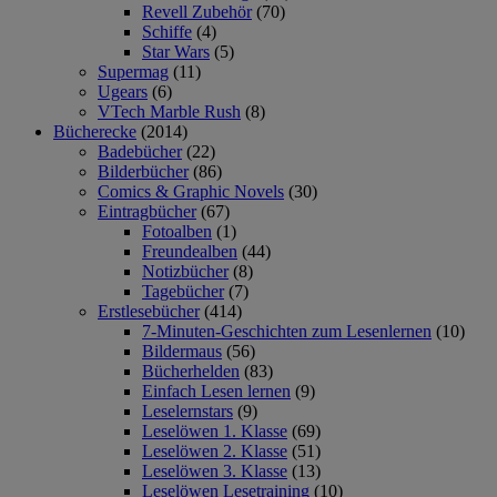
Revell Zubehör
(70)
Schiffe
(4)
Star Wars
(5)
Supermag
(11)
Ugears
(6)
VTech Marble Rush
(8)
Bücherecke
(2014)
Badebücher
(22)
Bilderbücher
(86)
Comics & Graphic Novels
(30)
Eintragbücher
(67)
Fotoalben
(1)
Freundealben
(44)
Notizbücher
(8)
Tagebücher
(7)
Erstlesebücher
(414)
7-Minuten-Geschichten zum Lesenlernen
(10)
Bildermaus
(56)
Bücherhelden
(83)
Einfach Lesen lernen
(9)
Leselernstars
(9)
Leselöwen 1. Klasse
(69)
Leselöwen 2. Klasse
(51)
Leselöwen 3. Klasse
(13)
Leselöwen Lesetraining
(10)