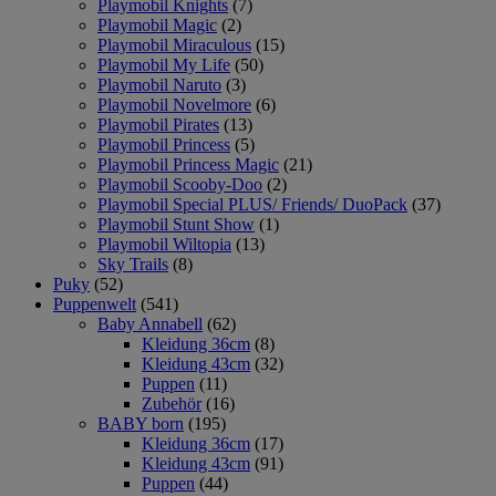
Playmobil Knights
(7)
Playmobil Magic
(2)
Playmobil Miraculous
(15)
Playmobil My Life
(50)
Playmobil Naruto
(3)
Playmobil Novelmore
(6)
Playmobil Pirates
(13)
Playmobil Princess
(5)
Playmobil Princess Magic
(21)
Playmobil Scooby-Doo
(2)
Playmobil Special PLUS/ Friends/ DuoPack
(37)
Playmobil Stunt Show
(1)
Playmobil Wiltopia
(13)
Sky Trails
(8)
Puky
(52)
Puppenwelt
(541)
Baby Annabell
(62)
Kleidung 36cm
(8)
Kleidung 43cm
(32)
Puppen
(11)
Zubehör
(16)
BABY born
(195)
Kleidung 36cm
(17)
Kleidung 43cm
(91)
Puppen
(44)