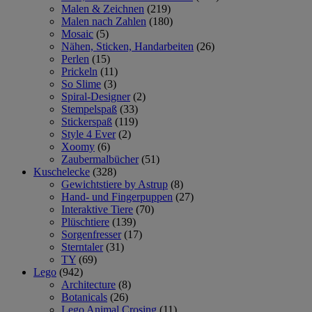
Malen & Zeichnen
(219)
Malen nach Zahlen
(180)
Mosaic
(5)
Nähen, Sticken, Handarbeiten
(26)
Perlen
(15)
Prickeln
(11)
So Slime
(3)
Spiral-Designer
(2)
Stempelspaß
(33)
Stickerspaß
(119)
Style 4 Ever
(2)
Xoomy
(6)
Zaubermalbücher
(51)
Kuschelecke
(328)
Gewichtstiere by Astrup
(8)
Hand- und Fingerpuppen
(27)
Interaktive Tiere
(70)
Plüschtiere
(139)
Sorgenfresser
(17)
Sterntaler
(31)
TY
(69)
Lego
(942)
Architecture
(8)
Botanicals
(26)
Lego Animal Crosing
(11)