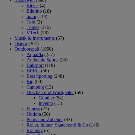
Mediawelt
(598)
Bitzee
(4)
Edurino
(18)
tiptoi
(119)
Tobi
(2)
Tonies
(376)
VTech
(78)
Musik & Instrumente
(57)
Ostern
(307)
Outdoorspaß
(1050)
AquaPlay
(27)
Authentic Sports
(34)
Ballsport
(118)
BERG
(56)
Best Sporting
(248)
Big
(69)
Camping
(13)
Drachen und Wurfgleiter
(69)
Günther
(54)
Invento
(13)
Fitness
(27)
Hudora
(50)
Pools und Zubehör
(93)
Roller, Inliner, Skateboard & Co
(146)
Rollplay
(5)