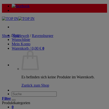
Zum
Inhalt
springen
Shop
Shop
/
Spielewelt
/
Ravensburger
Wunschliste
Mein Konto
Warenkorb /
0,00
€
0
Es befinden sich keine Produkte im Warenkorb.
Zurück zum Shop
Suche
nach:
Filter
Produktkategorien
0