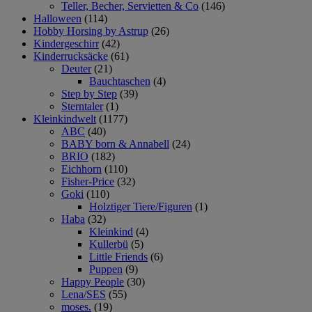
Teller, Becher, Servietten & Co
(146)
Halloween
(114)
Hobby Horsing by Astrup
(26)
Kindergeschirr
(42)
Kinderrucksäcke
(61)
Deuter
(21)
Bauchtaschen
(4)
Step by Step
(39)
Sterntaler
(1)
Kleinkindwelt
(1177)
ABC
(40)
BABY born & Annabell
(24)
BRIO
(182)
Eichhorn
(110)
Fisher-Price
(32)
Goki
(110)
Holztiger Tiere/Figuren
(1)
Haba
(32)
Kleinkind
(4)
Kullerbü
(5)
Little Friends
(6)
Puppen
(9)
Happy People
(30)
Lena/SES
(55)
moses.
(19)