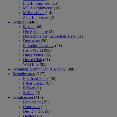
L.O.L. Surprise!
(15)
MGA's Miniverse
(10)
MrBeast Lab
(14)
Zapf Lil' Snaps
(3)
Schleich
(440)
Bayala
(46)
Die Schlümpfe
(2)
Die Schule der magischen Tiere
(11)
Dinosaurs
(50)
Eldrador Creatures
(51)
Farm World
(89)
Harry Potter
(25)
Horse Club
(81)
Wild Life
(85)
Schmuck, Schminken & Beauty
(380)
Schreibwaren
(127)
Eberhard Faber
(36)
Faber Castell
(67)
Pelikan
(1)
Stabilo
(5)
Schulranzen
(417)
Beckmann
(29)
Coocazoo
(11)
Der Die Das
(3)
Deuter
(17)