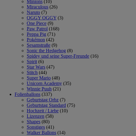
Minions
(10)
Miraculous
(26)
Naruto
(7)
OGGY OGGY
(3)
One Piece
(9)
Paw Patrol
(168)
Peppa Pig
(71)
Pokémon
(42)
Sesamstraße
(9)
Sonic the Hedgehog
(8)
Spidey und seine Super-Freunde
(16)
Spirit
(6)
Star Wars
(47)
Stitch
(44)
Super Mario
(48)
Unicorn Academy
(35)
Winnie Puuh
(21)
Folienballons
(337)
Geburtstag Orbz
(7)
Geburtstag Standard
(75)
Hochzeit / Liebe
(10)
Lizenzen
(58)
Shapes
(80)
Sonstiges
(41)
Walker Ballons
(14)