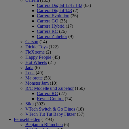
Carrera
(155)
Carrera Digital 124 / 132
(63)
Carrera Digital 143
(2)
Carrera Evolution
(26)
Carrera GO
(35)
Carrera Hybrid
(17)
Carrera RC
(26)
Carrera Zubehör
(9)
Carson
(14)
Dickie Toys
(122)
FleXtreme
(2)
Happy People
(45)
Hot Wheels
(21)
Jada
(6)
Lena
(49)
Majorette
(53)
Monster Jam
(10)
R/C Modelle und Zubehör
(150)
Carrera RC
(27)
Revell Control
(74)
Siku
(392)
VTech Switch & Go Dinos
(18)
VTech Tut Tut Baby Flitzer
(57)
Fernsehhelden
(1493)
Benjamin Blümchen
(6)