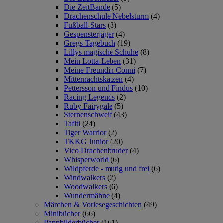
Die ZeitBande
(5)
Drachenschule Nebelsturm
(4)
Fußball-Stars
(8)
Gespensterjäger
(4)
Gregs Tagebuch
(19)
Lillys magische Schuhe
(8)
Mein Lotta-Leben
(31)
Meine Freundin Conni
(7)
Mitternachtskatzen
(4)
Pettersson und Findus
(10)
Racing Legends
(2)
Ruby Fairygale
(5)
Sternenschweif
(43)
Tafiti
(24)
Tiger Warrior
(2)
TKKG Junior
(20)
Vico Drachenbruder
(4)
Whisperworld
(6)
Wildpferde - mutig und frei
(6)
Windwalkers
(2)
Woodwalkers
(6)
Wundermähne
(4)
Märchen & Vorlesegeschichten
(49)
Minibücher
(66)
Pappbilderbücher
(161)