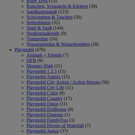
Rolly Toys
(13)
Rutschen, Schaukeln & Klettern
(39)
Sandkastenspaß
(123)
Schwimmen & Tauchen
(56)
Seifenblasen
(32)
Spiel & Spaß
(144)
Straßenmalkreide
(9)
Trampoline
(16)
Wasserpistolen & Wasserbomben
(28)
Playmobil
(476)
Animals + Friends
(7)
DFB
(9)
Monster High
(11)
Playmobil 1,2,3
(15)
Playmobil Asterix
(15)
Playmobil City Action / Action Heroes
(56)
Playmobil City Life
(11)
Playmobil Color
(8)
Playmobil Country
(17)
Playmobil Dinos
(11)
Playmobil Dollhouse
(8)
Playmobil Dragons
(1)
Playmobil FamilyFun
(3)
Playmobil Horses of Waterfall
(7)
Playmobil Junior
(37)