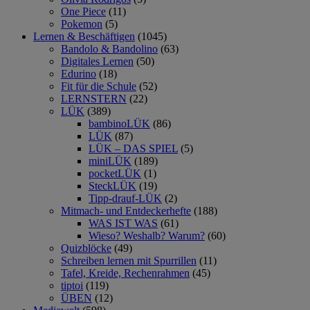
One Piece
(11)
Pokemon
(5)
Lernen & Beschäftigen
(1045)
Bandolo & Bandolino
(63)
Digitales Lernen
(50)
Edurino
(18)
Fit für die Schule
(52)
LERNSTERN
(22)
LÜK
(389)
bambinoLÜK
(86)
LÜK
(87)
LÜK – DAS SPIEL
(5)
miniLÜK
(189)
pocketLÜK
(1)
SteckLÜK
(19)
Tipp-drauf-LÜK
(2)
Mitmach- und Entdeckerhefte
(188)
WAS IST WAS
(61)
Wieso? Weshalb? Warum?
(60)
Quizblöcke
(49)
Schreiben lernen mit Spurrillen
(11)
Tafel, Kreide, Rechenrahmen
(45)
tiptoi
(119)
ÜBEN
(12)