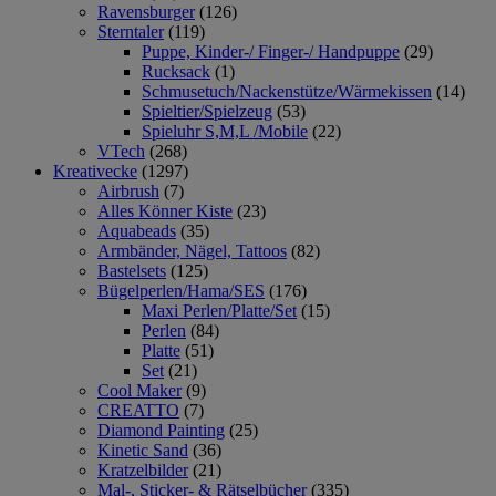
Ravensburger
(126)
Sterntaler
(119)
Puppe, Kinder-/ Finger-/ Handpuppe
(29)
Rucksack
(1)
Schmusetuch/Nackenstütze/Wärmekissen
(14)
Spieltier/Spielzeug
(53)
Spieluhr S,M,L /Mobile
(22)
VTech
(268)
Kreativecke
(1297)
Airbrush
(7)
Alles Könner Kiste
(23)
Aquabeads
(35)
Armbänder, Nägel, Tattoos
(82)
Bastelsets
(125)
Bügelperlen/Hama/SES
(176)
Maxi Perlen/Platte/Set
(15)
Perlen
(84)
Platte
(51)
Set
(21)
Cool Maker
(9)
CREATTO
(7)
Diamond Painting
(25)
Kinetic Sand
(36)
Kratzelbilder
(21)
Mal-, Sticker- & Rätselbücher
(335)