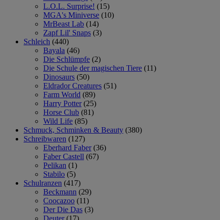
L.O.L. Surprise!
(15)
MGA's Miniverse
(10)
MrBeast Lab
(14)
Zapf Lil' Snaps
(3)
Schleich
(440)
Bayala
(46)
Die Schlümpfe
(2)
Die Schule der magischen Tiere
(11)
Dinosaurs
(50)
Eldrador Creatures
(51)
Farm World
(89)
Harry Potter
(25)
Horse Club
(81)
Wild Life
(85)
Schmuck, Schminken & Beauty
(380)
Schreibwaren
(127)
Eberhard Faber
(36)
Faber Castell
(67)
Pelikan
(1)
Stabilo
(5)
Schulranzen
(417)
Beckmann
(29)
Coocazoo
(11)
Der Die Das
(3)
Deuter
(17)