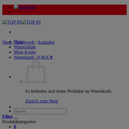
Zum
Inhalt
springen
Shop
Shop
/
Spielewelt
/
Asmodee
Wunschliste
Mein Konto
Warenkorb /
0,00
€
0
Es befinden sich keine Produkte im Warenkorb.
Zurück zum Shop
Suche
nach:
Filter
Produktkategorien
0