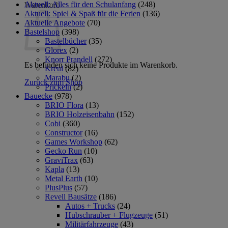
Aktuell: Alles für den Schulanfang
(248)
Warenkorb
Aktuell: Spiel & Spaß für die Ferien
(136)
Aktuelle Angebote
(70)
Bastelshop
(398)
Bastelbücher
(35)
Glorex
(2)
Knorr Prandell
(272)
Es befinden sich keine Produkte im Warenkorb.
Kreul
(82)
Marabu
(2)
Zurück zum Shop
Prickeln
(2)
Bauecke
(978)
BRIO Flora
(13)
BRIO Holzeisenbahn
(152)
Cobi
(360)
Constructor
(16)
Games Workshop
(62)
Gecko Run
(10)
GraviTrax
(63)
Kapla
(13)
Metal Earth
(10)
PlusPlus
(57)
Revell Bausätze
(186)
Autos + Trucks
(24)
Hubschrauber + Flugzeuge
(51)
Militärfahrzeuge
(43)