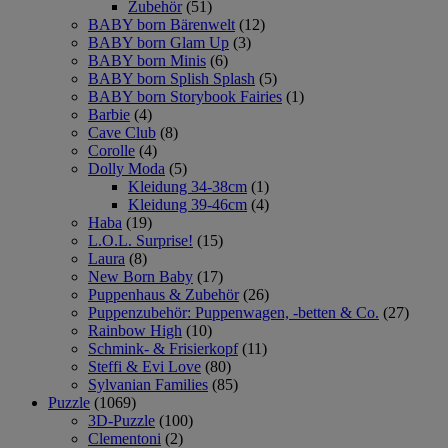
Zubehör
(51)
BABY born Bärenwelt
(12)
BABY born Glam Up
(3)
BABY born Minis
(6)
BABY born Splish Splash
(5)
BABY born Storybook Fairies
(1)
Barbie
(4)
Cave Club
(8)
Corolle
(4)
Dolly Moda
(5)
Kleidung 34-38cm
(1)
Kleidung 39-46cm
(4)
Haba
(19)
L.O.L. Surprise!
(15)
Laura
(8)
New Born Baby
(17)
Puppenhaus & Zubehör
(26)
Puppenzubehör: Puppenwagen, -betten & Co.
(27)
Rainbow High
(10)
Schmink- & Frisierkopf
(11)
Steffi & Evi Love
(80)
Sylvanian Families
(85)
Puzzle
(1069)
3D-Puzzle
(100)
Clementoni
(2)