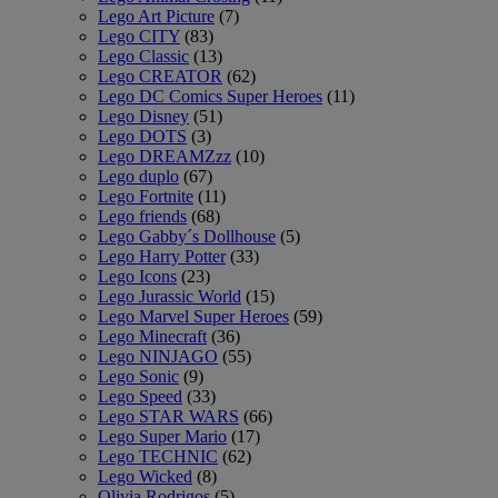
Lego Art Picture
(7)
Lego CITY
(83)
Lego Classic
(13)
Lego CREATOR
(62)
Lego DC Comics Super Heroes
(11)
Lego Disney
(51)
Lego DOTS
(3)
Lego DREAMZzz
(10)
Lego duplo
(67)
Lego Fortnite
(11)
Lego friends
(68)
Lego Gabby´s Dollhouse
(5)
Lego Harry Potter
(33)
Lego Icons
(23)
Lego Jurassic World
(15)
Lego Marvel Super Heroes
(59)
Lego Minecraft
(36)
Lego NINJAGO
(55)
Lego Sonic
(9)
Lego Speed
(33)
Lego STAR WARS
(66)
Lego Super Mario
(17)
Lego TECHNIC
(62)
Lego Wicked
(8)
Olivia Rodrigos
(5)