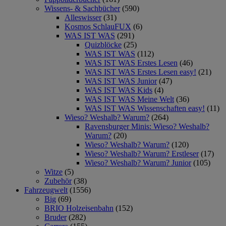
Wissens- & Sachbücher
(590)
Alleswisser
(31)
Kosmos SchlauFUX
(6)
WAS IST WAS
(291)
Quizblöcke
(25)
WAS IST WAS
(112)
WAS IST WAS Erstes Lesen
(46)
WAS IST WAS Erstes Lesen easy!
(21)
WAS IST WAS Junior
(47)
WAS IST WAS Kids
(4)
WAS IST WAS Meine Welt
(36)
WAS IST WAS Wissenschaften easy!
(11)
Wieso? Weshalb? Warum?
(264)
Ravensburger Minis: Wieso? Weshalb?
Warum?
(20)
Wieso? Weshalb? Warum?
(120)
Wieso? Weshalb? Warum? Erstleser
(17)
Wieso? Weshalb? Warum? Junior
(105)
Witze
(5)
Zubehör
(38)
Fahrzeugwelt
(1556)
Big
(69)
BRIO Holzeisenbahn
(152)
Bruder
(282)