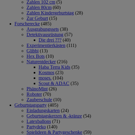
Zahlen 102 cm
(5)
Zahlen 80cm
(60)
Zahlen Kindergeburtstag
(28)
Zur Geburt
(15)
Forscherecke
(485)
Ausgrabungssets
(38)
Detektivausrüstung
(57)
Die drei ???
(40)
Experimentierkästen
(111)
Glibbi
(13)
Hex Bots
(10)
Naturentdecker
(216)
Haba Terra Kids
(35)
Kosmos
(23)
moses.
(104)
Scout & ADAC
(35)
PhänoMint
(26)
Roboter
(70)
Zauberschule
(10)
Geburtstagsparty
(405)
Einladungskarten
(24)
Geburtstagskerzen & -kränze
(54)
Latexballons
(71)
Partydeko
(140)
Spielideen & Partygeschenke
(59)