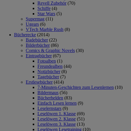
Revell Zubehör
(70)
Schiffe
(4)
Star Wars
(5)
Supermag
(11)
Ugears
(6)
VTech Marble Rush
(8)
Bücherecke
(2014)
Badebücher
(22)
Bilderbücher
(86)
Comics & Graphic Novels
(30)
Eintragbücher
(67)
Fotoalben
(1)
Freundealben
(44)
Notizbücher
(8)
Tagebücher
(7)
Erstlesebücher
(414)
7-Minuten-Geschichten zum Lesenlernen
(10)
Bildermaus
(56)
Bücherhelden
(83)
Einfach Lesen lernen
(9)
Leselernstars
(9)
Leselöwen 1. Klasse
(69)
Leselöwen 2. Klasse
(51)
Leselöwen 3. Klasse
(13)
Leselöwen Lesetraining
(10)