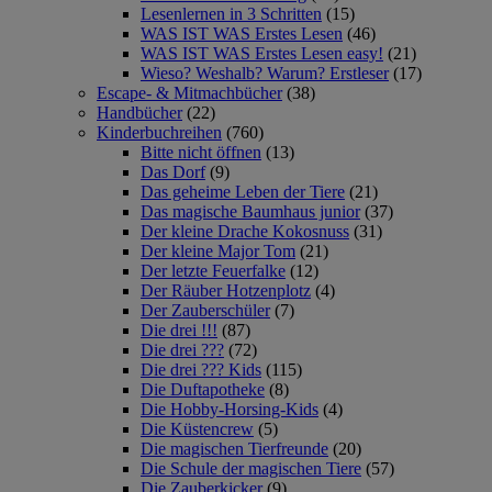
Lesenlernen in 3 Schritten
(15)
WAS IST WAS Erstes Lesen
(46)
WAS IST WAS Erstes Lesen easy!
(21)
Wieso? Weshalb? Warum? Erstleser
(17)
Escape- & Mitmachbücher
(38)
Handbücher
(22)
Kinderbuchreihen
(760)
Bitte nicht öffnen
(13)
Das Dorf
(9)
Das geheime Leben der Tiere
(21)
Das magische Baumhaus junior
(37)
Der kleine Drache Kokosnuss
(31)
Der kleine Major Tom
(21)
Der letzte Feuerfalke
(12)
Der Räuber Hotzenplotz
(4)
Der Zauberschüler
(7)
Die drei !!!
(87)
Die drei ???
(72)
Die drei ??? Kids
(115)
Die Duftapotheke
(8)
Die Hobby-Horsing-Kids
(4)
Die Küstencrew
(5)
Die magischen Tierfreunde
(20)
Die Schule der magischen Tiere
(57)
Die Zauberkicker
(9)