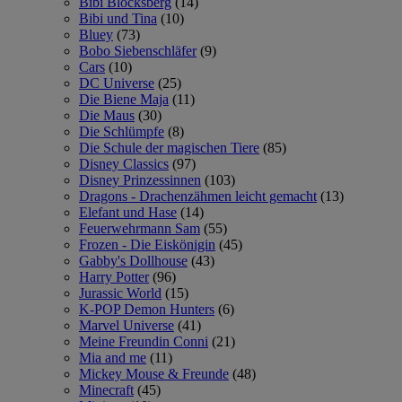
Bibi Blocksberg
(14)
Bibi und Tina
(10)
Bluey
(73)
Bobo Siebenschläfer
(9)
Cars
(10)
DC Universe
(25)
Die Biene Maja
(11)
Die Maus
(30)
Die Schlümpfe
(8)
Die Schule der magischen Tiere
(85)
Disney Classics
(97)
Disney Prinzessinnen
(103)
Dragons - Drachenzähmen leicht gemacht
(13)
Elefant und Hase
(14)
Feuerwehrmann Sam
(55)
Frozen - Die Eiskönigin
(45)
Gabby's Dollhouse
(43)
Harry Potter
(96)
Jurassic World
(15)
K-POP Demon Hunters
(6)
Marvel Universe
(41)
Meine Freundin Conni
(21)
Mia and me
(11)
Mickey Mouse & Freunde
(48)
Minecraft
(45)