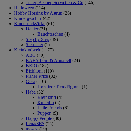
Teller, Becher, Servietten & Co
(146)
Halloween
(114)
Hobby Horsing by Astrup
(26)
Kindergeschirr
(42)
Kinderrucksäcke
(61)
Deuter
(21)
Bauchtaschen
(4)
Step by Step
(39)
Sterntaler
(1)
Kleinkindwelt
(1177)
ABC
(40)
BABY born & Annabell
(24)
BRIO
(182)
Eichhorn
(110)
Fisher-Price
(32)
Goki
(110)
Holztiger Tiere/Figuren
(1)
Haba
(32)
Kleinkind
(4)
Kullerbü
(5)
Little Friends
(6)
Puppen
(9)
Happy People
(30)
Lena/SES
(55)
moses.
(19)