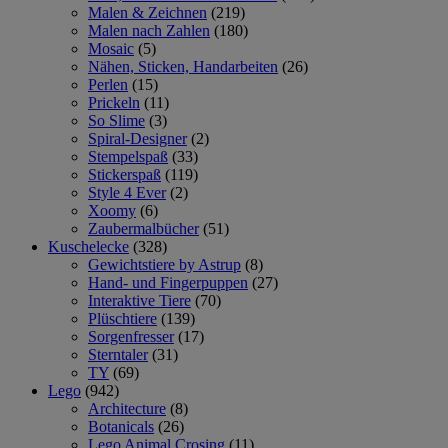
Malen & Zeichnen
(219)
Malen nach Zahlen
(180)
Mosaic
(5)
Nähen, Sticken, Handarbeiten
(26)
Perlen
(15)
Prickeln
(11)
So Slime
(3)
Spiral-Designer
(2)
Stempelspaß
(33)
Stickerspaß
(119)
Style 4 Ever
(2)
Xoomy
(6)
Zaubermalbücher
(51)
Kuschelecke
(328)
Gewichtstiere by Astrup
(8)
Hand- und Fingerpuppen
(27)
Interaktive Tiere
(70)
Plüschtiere
(139)
Sorgenfresser
(17)
Sterntaler
(31)
TY
(69)
Lego
(942)
Architecture
(8)
Botanicals
(26)
Lego Animal Crosing
(11)