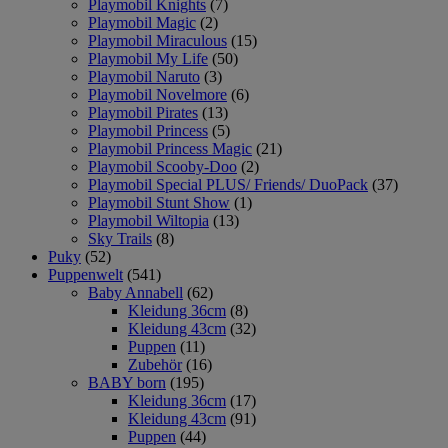
Playmobil Knights
(7)
Playmobil Magic
(2)
Playmobil Miraculous
(15)
Playmobil My Life
(50)
Playmobil Naruto
(3)
Playmobil Novelmore
(6)
Playmobil Pirates
(13)
Playmobil Princess
(5)
Playmobil Princess Magic
(21)
Playmobil Scooby-Doo
(2)
Playmobil Special PLUS/ Friends/ DuoPack
(37)
Playmobil Stunt Show
(1)
Playmobil Wiltopia
(13)
Sky Trails
(8)
Puky
(52)
Puppenwelt
(541)
Baby Annabell
(62)
Kleidung 36cm
(8)
Kleidung 43cm
(32)
Puppen
(11)
Zubehör
(16)
BABY born
(195)
Kleidung 36cm
(17)
Kleidung 43cm
(91)
Puppen
(44)