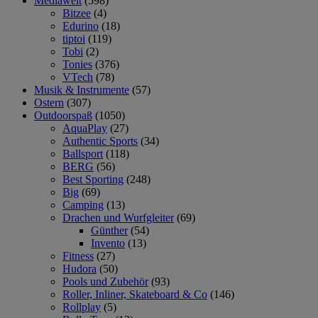
Mediawelt
(598)
Bitzee
(4)
Edurino
(18)
tiptoi
(119)
Tobi
(2)
Tonies
(376)
VTech
(78)
Musik & Instrumente
(57)
Ostern
(307)
Outdoorspaß
(1050)
AquaPlay
(27)
Authentic Sports
(34)
Ballsport
(118)
BERG
(56)
Best Sporting
(248)
Big
(69)
Camping
(13)
Drachen und Wurfgleiter
(69)
Günther
(54)
Invento
(13)
Fitness
(27)
Hudora
(50)
Pools und Zubehör
(93)
Roller, Inliner, Skateboard & Co
(146)
Rollplay
(5)