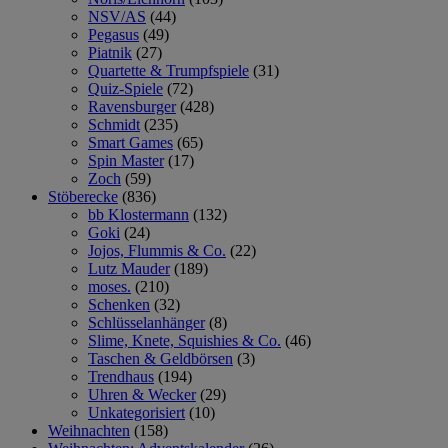
NSV/AS
(44)
Pegasus
(49)
Piatnik
(27)
Quartette & Trumpfspiele
(31)
Quiz-Spiele
(72)
Ravensburger
(428)
Schmidt
(235)
Smart Games
(65)
Spin Master
(17)
Zoch
(59)
Stöberecke
(836)
bb Klostermann
(132)
Goki
(24)
Jojos, Flummis & Co.
(22)
Lutz Mauder
(189)
moses.
(210)
Schenken
(32)
Schlüsselanhänger
(8)
Slime, Knete, Squishies & Co.
(46)
Taschen & Geldbörsen
(3)
Trendhaus
(194)
Uhren & Wecker
(29)
Unkategorisiert
(10)
Weihnachten
(158)