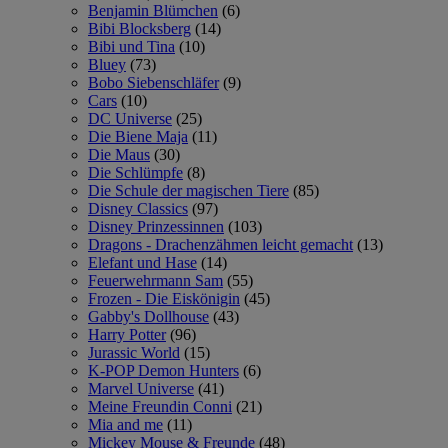
Benjamin Blümchen
(6)
Bibi Blocksberg
(14)
Bibi und Tina
(10)
Bluey
(73)
Bobo Siebenschläfer
(9)
Cars
(10)
DC Universe
(25)
Die Biene Maja
(11)
Die Maus
(30)
Die Schlümpfe
(8)
Die Schule der magischen Tiere
(85)
Disney Classics
(97)
Disney Prinzessinnen
(103)
Dragons - Drachenzähmen leicht gemacht
(13)
Elefant und Hase
(14)
Feuerwehrmann Sam
(55)
Frozen - Die Eiskönigin
(45)
Gabby's Dollhouse
(43)
Harry Potter
(96)
Jurassic World
(15)
K-POP Demon Hunters
(6)
Marvel Universe
(41)
Meine Freundin Conni
(21)
Mia and me
(11)
Mickey Mouse & Freunde
(48)