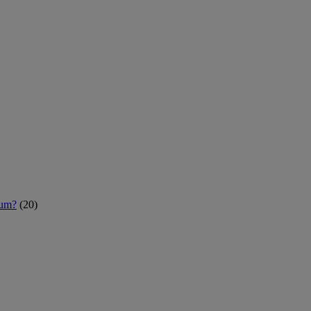
rum?
(20)