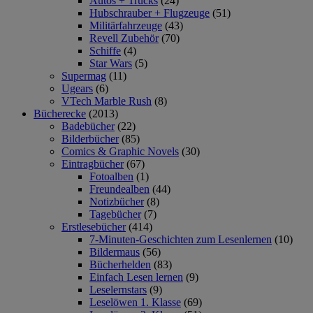
Autos + Trucks
(24)
Hubschrauber + Flugzeuge
(51)
Militärfahrzeuge
(43)
Revell Zubehör
(70)
Schiffe
(4)
Star Wars
(5)
Supermag
(11)
Ugears
(6)
VTech Marble Rush
(8)
Bücherecke
(2013)
Badebücher
(22)
Bilderbücher
(85)
Comics & Graphic Novels
(30)
Eintragbücher
(67)
Fotoalben
(1)
Freundealben
(44)
Notizbücher
(8)
Tagebücher
(7)
Erstlesebücher
(414)
7-Minuten-Geschichten zum Lesenlernen
(10)
Bildermaus
(56)
Bücherhelden
(83)
Einfach Lesen lernen
(9)
Leselernstars
(9)
Leselöwen 1. Klasse
(69)