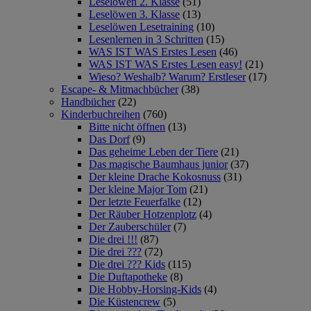
Leselöwen 2. Klasse
(51)
Leselöwen 3. Klasse
(13)
Leselöwen Lesetraining
(10)
Lesenlernen in 3 Schritten
(15)
WAS IST WAS Erstes Lesen
(46)
WAS IST WAS Erstes Lesen easy!
(21)
Wieso? Weshalb? Warum? Erstleser
(17)
Escape- & Mitmachbücher
(38)
Handbücher
(22)
Kinderbuchreihen
(760)
Bitte nicht öffnen
(13)
Das Dorf
(9)
Das geheime Leben der Tiere
(21)
Das magische Baumhaus junior
(37)
Der kleine Drache Kokosnuss
(31)
Der kleine Major Tom
(21)
Der letzte Feuerfalke
(12)
Der Räuber Hotzenplotz
(4)
Der Zauberschüler
(7)
Die drei !!!
(87)
Die drei ???
(72)
Die drei ??? Kids
(115)
Die Duftapotheke
(8)
Die Hobby-Horsing-Kids
(4)
Die Küstencrew
(5)