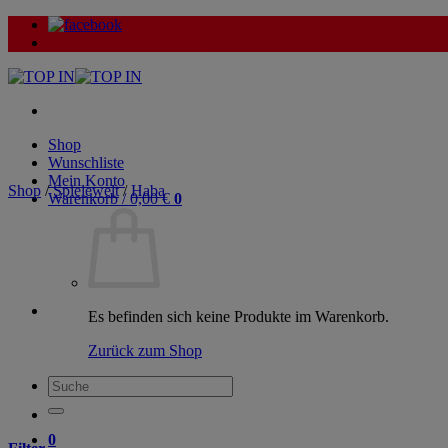
Zum
Inhalt
springen
Shop
Wunschliste
Mein Konto
Shop
/
Spielewelt
/
Haba
Warenkorb /
0,00
€
0
Es befinden sich keine Produkte im Warenkorb.
Zurück zum Shop
Suche
nach:
0