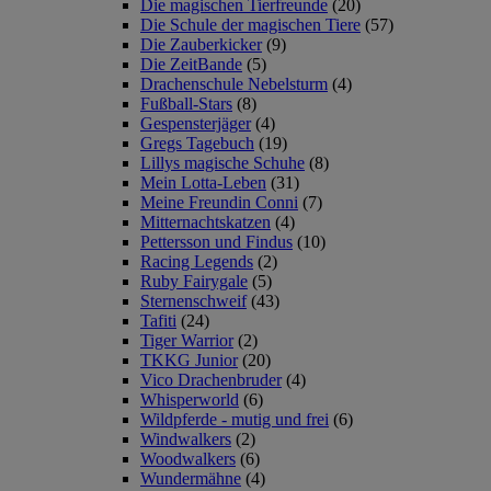
Die magischen Tierfreunde
(20)
Die Schule der magischen Tiere
(57)
Die Zauberkicker
(9)
Die ZeitBande
(5)
Drachenschule Nebelsturm
(4)
Fußball-Stars
(8)
Gespensterjäger
(4)
Gregs Tagebuch
(19)
Lillys magische Schuhe
(8)
Mein Lotta-Leben
(31)
Meine Freundin Conni
(7)
Mitternachtskatzen
(4)
Pettersson und Findus
(10)
Racing Legends
(2)
Ruby Fairygale
(5)
Sternenschweif
(43)
Tafiti
(24)
Tiger Warrior
(2)
TKKG Junior
(20)
Vico Drachenbruder
(4)
Whisperworld
(6)
Wildpferde - mutig und frei
(6)
Windwalkers
(2)
Woodwalkers
(6)
Wundermähne
(4)