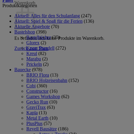
Filter
Warenkorb
Produktkategorien
Aktuell: Alles für den Schulanfang
(247)
Aktuell: Spiel & Spaß für die Ferien
(136)
Aktuelle Angebote
(70)
Bastelshop
(398)
Bastelbücher
(35)
Es befinden sich keine Produkte im Warenkorb.
Glorex
(2)
Knorr Prandell
(272)
Zurück zum Shop
Kreul
(82)
Marabu
(2)
Prickeln
(2)
Bauecke
(978)
BRIO Flora
(13)
BRIO Holzeisenbahn
(152)
Cobi
(360)
Constructor
(16)
Games Workshop
(62)
Gecko Run
(10)
GraviTrax
(63)
Kapla
(13)
Metal Earth
(10)
PlusPlus
(57)
Revell Bausätze
(186)