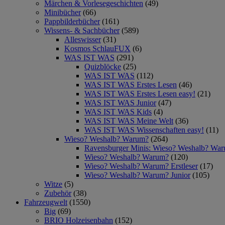
Märchen & Vorlesegeschichten
(49)
Minibücher
(66)
Pappbilderbücher
(161)
Wissens- & Sachbücher
(589)
Alleswisser
(31)
Kosmos SchlauFUX
(6)
WAS IST WAS
(291)
Quizblöcke
(25)
WAS IST WAS
(112)
WAS IST WAS Erstes Lesen
(46)
WAS IST WAS Erstes Lesen easy!
(21)
WAS IST WAS Junior
(47)
WAS IST WAS Kids
(4)
WAS IST WAS Meine Welt
(36)
WAS IST WAS Wissenschaften easy!
(11)
Wieso? Weshalb? Warum?
(264)
Ravensburger Minis: Wieso? Weshalb? Wa
Wieso? Weshalb? Warum?
(120)
Wieso? Weshalb? Warum? Erstleser
(17)
Wieso? Weshalb? Warum? Junior
(105)
Witze
(5)
Zubehör
(38)
Fahrzeugwelt
(1550)
Big
(69)
BRIO Holzeisenbahn
(152)