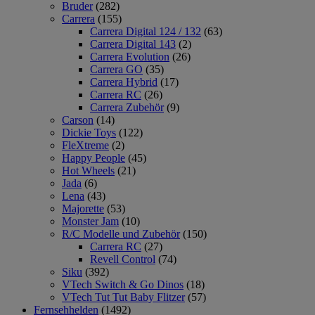
Bruder
(282)
Carrera
(155)
Carrera Digital 124 / 132
(63)
Carrera Digital 143
(2)
Carrera Evolution
(26)
Carrera GO
(35)
Carrera Hybrid
(17)
Carrera RC
(26)
Carrera Zubehör
(9)
Carson
(14)
Dickie Toys
(122)
FleXtreme
(2)
Happy People
(45)
Hot Wheels
(21)
Jada
(6)
Lena
(43)
Majorette
(53)
Monster Jam
(10)
R/C Modelle und Zubehör
(150)
Carrera RC
(27)
Revell Control
(74)
Siku
(392)
VTech Switch & Go Dinos
(18)
VTech Tut Tut Baby Flitzer
(57)
Fernsehhelden
(1492)