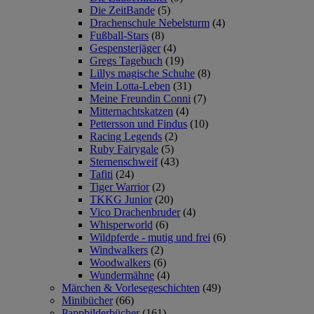
Die ZeitBande
(5)
Drachenschule Nebelsturm
(4)
Fußball-Stars
(8)
Gespensterjäger
(4)
Gregs Tagebuch
(19)
Lillys magische Schuhe
(8)
Mein Lotta-Leben
(31)
Meine Freundin Conni
(7)
Mitternachtskatzen
(4)
Pettersson und Findus
(10)
Racing Legends
(2)
Ruby Fairygale
(5)
Sternenschweif
(43)
Tafiti
(24)
Tiger Warrior
(2)
TKKG Junior
(20)
Vico Drachenbruder
(4)
Whisperworld
(6)
Wildpferde - mutig und frei
(6)
Windwalkers
(2)
Woodwalkers
(6)
Wundermähne
(4)
Märchen & Vorlesegeschichten
(49)
Minibücher
(66)
Pappbilderbücher
(161)