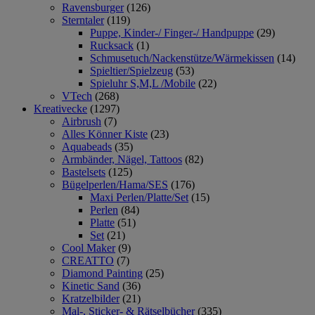
Ravensburger
(126)
Sterntaler
(119)
Puppe, Kinder-/ Finger-/ Handpuppe
(29)
Rucksack
(1)
Schmusetuch/Nackenstütze/Wärmekissen
(14)
Spieltier/Spielzeug
(53)
Spieluhr S,M,L /Mobile
(22)
VTech
(268)
Kreativecke
(1297)
Airbrush
(7)
Alles Könner Kiste
(23)
Aquabeads
(35)
Armbänder, Nägel, Tattoos
(82)
Bastelsets
(125)
Bügelperlen/Hama/SES
(176)
Maxi Perlen/Platte/Set
(15)
Perlen
(84)
Platte
(51)
Set
(21)
Cool Maker
(9)
CREATTO
(7)
Diamond Painting
(25)
Kinetic Sand
(36)
Kratzelbilder
(21)
Mal-, Sticker- & Rätselbücher
(335)