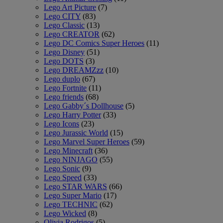
Lego Art Picture
(7)
Lego CITY
(83)
Lego Classic
(13)
Lego CREATOR
(62)
Lego DC Comics Super Heroes
(11)
Lego Disney
(51)
Lego DOTS
(3)
Lego DREAMZzz
(10)
Lego duplo
(67)
Lego Fortnite
(11)
Lego friends
(68)
Lego Gabby´s Dollhouse
(5)
Lego Harry Potter
(33)
Lego Icons
(23)
Lego Jurassic World
(15)
Lego Marvel Super Heroes
(59)
Lego Minecraft
(36)
Lego NINJAGO
(55)
Lego Sonic
(9)
Lego Speed
(33)
Lego STAR WARS
(66)
Lego Super Mario
(17)
Lego TECHNIC
(62)
Lego Wicked
(8)
Olivia Rodrigos
(5)