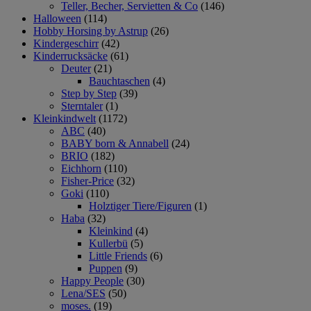
Teller, Becher, Servietten & Co
(146)
Halloween
(114)
Hobby Horsing by Astrup
(26)
Kindergeschirr
(42)
Kinderrucksäcke
(61)
Deuter
(21)
Bauchtaschen
(4)
Step by Step
(39)
Sterntaler
(1)
Kleinkindwelt
(1172)
ABC
(40)
BABY born & Annabell
(24)
BRIO
(182)
Eichhorn
(110)
Fisher-Price
(32)
Goki
(110)
Holztiger Tiere/Figuren
(1)
Haba
(32)
Kleinkind
(4)
Kullerbü
(5)
Little Friends
(6)
Puppen
(9)
Happy People
(30)
Lena/SES
(50)
moses.
(19)