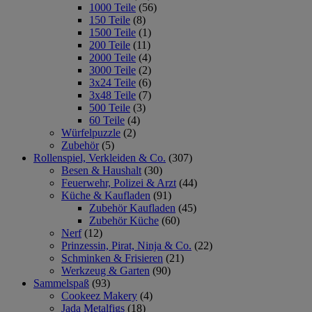
1000 Teile
(56)
150 Teile
(8)
1500 Teile
(1)
200 Teile
(11)
2000 Teile
(4)
3000 Teile
(2)
3x24 Teile
(6)
3x48 Teile
(7)
500 Teile
(3)
60 Teile
(4)
Würfelpuzzle
(2)
Zubehör
(5)
Rollenspiel, Verkleiden & Co.
(307)
Besen & Haushalt
(30)
Feuerwehr, Polizei & Arzt
(44)
Küche & Kaufladen
(91)
Zubehör Kaufladen
(45)
Zubehör Küche
(60)
Nerf
(12)
Prinzessin, Pirat, Ninja & Co.
(22)
Schminken & Frisieren
(21)
Werkzeug & Garten
(90)
Sammelspaß
(93)
Cookeez Makery
(4)
Jada Metalfigs
(18)