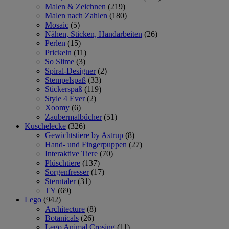
Malen & Zeichnen
(219)
Malen nach Zahlen
(180)
Mosaic
(5)
Nähen, Sticken, Handarbeiten
(26)
Perlen
(15)
Prickeln
(11)
So Slime
(3)
Spiral-Designer
(2)
Stempelspaß
(33)
Stickerspaß
(119)
Style 4 Ever
(2)
Xoomy
(6)
Zaubermalbücher
(51)
Kuschelecke
(326)
Gewichtstiere by Astrup
(8)
Hand- und Fingerpuppen
(27)
Interaktive Tiere
(70)
Plüschtiere
(137)
Sorgenfresser
(17)
Sterntaler
(31)
TY
(69)
Lego
(942)
Architecture
(8)
Botanicals
(26)
Lego Animal Crosing
(11)