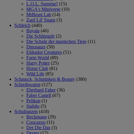
L.O.L. Surprise!
(15)
MGA's Miniverse
(10)
MrBeast Lab
(14)
Zapf Lil' Snaps
(3)
Schleich
(440)
Bayala
(46)
Die Schlümpfe
(2)
Die Schule der magischen Tiere
(11)
Dinosaurs
(50)
Eldrador Creatures
(51)
Farm World
(89)
Harry Potter
(25)
Horse Club
(81)
Wild Life
(85)
Schmuck, Schminken & Beauty
(380)
Schreibwaren
(127)
Eberhard Faber
(36)
Faber Castell
(67)
Pelikan
(1)
Stabilo
(5)
Schulranzen
(418)
Beckmann
(29)
Coocazoo
(11)
Der Die Das
(3)
Deuter
(17)