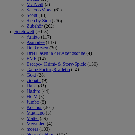
Mc Neill
(2)
School-Mood
(61)
Scout
(18)
Step by Step
(256)
Zubehör
(262)
Spielewelt
(2018)
Amigo
(117)
Asmodee
(137)
Denkriesen
(30)
Drei Hasen in der Abendsonne
(4)
EMF
(14)
Escape-, Krimi- & Story-Spiele
(130)
Game Factory/Carletto
(14)
Goki
(28)
Goliath
(9)
Haba
(83)
Hasbro
(44)
HCM
(3)
Jumbo
(8)
Kosmos
(301)
Magilano
(3)
Mattel
(39)
Megableu
(4)
moses
(133)
Noris/Eichhorn
(103)