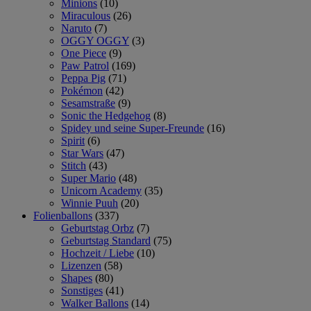
Minions
(10)
Miraculous
(26)
Naruto
(7)
OGGY OGGY
(3)
One Piece
(9)
Paw Patrol
(169)
Peppa Pig
(71)
Pokémon
(42)
Sesamstraße
(9)
Sonic the Hedgehog
(8)
Spidey und seine Super-Freunde
(16)
Spirit
(6)
Star Wars
(47)
Stitch
(43)
Super Mario
(48)
Unicorn Academy
(35)
Winnie Puuh
(20)
Folienballons
(337)
Geburtstag Orbz
(7)
Geburtstag Standard
(75)
Hochzeit / Liebe
(10)
Lizenzen
(58)
Shapes
(80)
Sonstiges
(41)
Walker Ballons
(14)