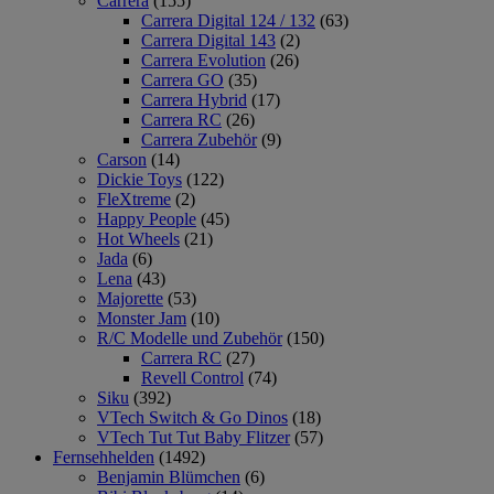
Carrera
(155)
Carrera Digital 124 / 132
(63)
Carrera Digital 143
(2)
Carrera Evolution
(26)
Carrera GO
(35)
Carrera Hybrid
(17)
Carrera RC
(26)
Carrera Zubehör
(9)
Carson
(14)
Dickie Toys
(122)
FleXtreme
(2)
Happy People
(45)
Hot Wheels
(21)
Jada
(6)
Lena
(43)
Majorette
(53)
Monster Jam
(10)
R/C Modelle und Zubehör
(150)
Carrera RC
(27)
Revell Control
(74)
Siku
(392)
VTech Switch & Go Dinos
(18)
VTech Tut Tut Baby Flitzer
(57)
Fernsehhelden
(1492)
Benjamin Blümchen
(6)