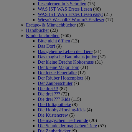
Lesenlernen in 3 Schritten
(15)
WAS IST WAS Erstes Lesen
(46)
WAS IST WAS Erstes Lesen easy!
(21)
Wieso? Weshalb? Warum? Erstleser
(17)
Escape- & Mitmachbücher
(38)
Handbücher
(22)
Kinderbuchreihen
(760)
Bitte nicht öffnen
(13)
Das Dorf
(9)
Das geheime Leben der Tiere
(21)
Das magische Baumhaus junior
(37)
Der kleine Drache Kokosnuss
(31)
Der kleine Major Tom
(21)
Der letzte Feuerfalke
(12)
Der Räuber Hotzenplotz
(4)
Der Zauberschüler
(7)
Die drei !!!
(87)
Die drei ???
(72)
Die drei ??? Kids
(115)
Die Duftapotheke
(8)
Die Hobby-Horsing-Kids
(4)
Die Küstencrew
(5)
Die magischen Tierfreunde
(20)
Die Schule der magischen Tiere
(57)
Die Zauberkicker
(9)