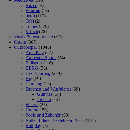
Mediawelt
(598)
Bitzee
(4)
Edurino
(18)
tiptoi
(119)
Tobi
(2)
Tonies
(376)
VTech
(78)
Musik & Instrumente
(57)
Ostern
(307)
Outdoorspaß
(1045)
AquaPlay
(27)
Authentic Sports
(34)
Ballsport
(118)
BERG
(56)
Best Sporting
(249)
Big
(69)
Camping
(13)
Drachen und Wurfgleiter
(69)
Günther
(54)
Invento
(13)
Fitness
(27)
Hudora
(50)
Pools und Zubehör
(93)
Roller, Inliner, Skateboard & Co
(147)
Rollplay
(5)