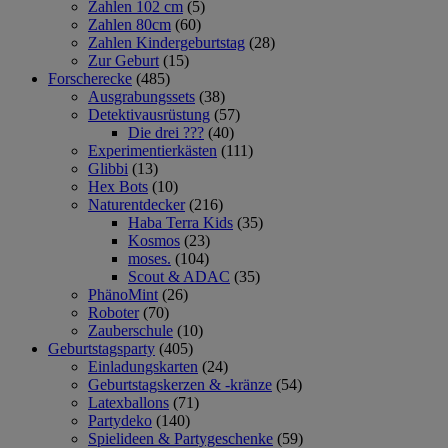
Zahlen 102 cm
(5)
Zahlen 80cm
(60)
Zahlen Kindergeburtstag
(28)
Zur Geburt
(15)
Forscherecke
(485)
Ausgrabungssets
(38)
Detektivausrüstung
(57)
Die drei ???
(40)
Experimentierkästen
(111)
Glibbi
(13)
Hex Bots
(10)
Naturentdecker
(216)
Haba Terra Kids
(35)
Kosmos
(23)
moses.
(104)
Scout & ADAC
(35)
PhänoMint
(26)
Roboter
(70)
Zauberschule
(10)
Geburtstagsparty
(405)
Einladungskarten
(24)
Geburtstagskerzen & -kränze
(54)
Latexballons
(71)
Partydeko
(140)
Spielideen & Partygeschenke
(59)