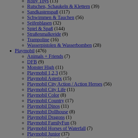
Rolly Toys
(13)
Rutschen, Schaukeln & Klettern
(39)
Sandkastenspaß
(117)
Schwimmen & Tauchen
(56)
Seifenblasen
(32)
Spiel & Spaß
(144)
Straßenmalkreide
(9)
Trampoline
(16)
Wasserpistolen & Wasserbomben
(28)
Playmobil
(476)
Animals + Friends
(7)
DFB
(9)
Monster High
(11)
Playmobil 1,2,3
(15)
Playmobil Asterix
(15)
Playmobil City Action / Action Heroes
(56)
Playmobil City Life
(11)
Playmobil Color
(8)
Playmobil Country
(17)
Playmobil Dinos
(11)
Playmobil Dollhouse
(8)
Playmobil Dragons
(1)
Playmobil FamilyFun
(3)
Playmobil Horses of Waterfall
(7)
Playmobil Junior
(37)