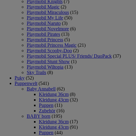
Playmobil Knights
(7)
Playmobil Magic
(2)
Playmobil Miraculous
(15)
Playmobil My Life
(50)
Playmobil Naruto
(3)
Playmobil Novelmore
(6)
Playmobil Pirates
(13)
Playmobil Princess
(5)
Playmobil Princess Magic
(21)
Playmobil Scooby-Doo
(2)
Playmobil Special PLUS/ Friends/ DuoPack
(37)
Playmobil Stunt Show
(1)
Playmobil Wiltopia
(13)
Sky Trails
(8)
Puky
(52)
Puppenwelt
(541)
Baby Annabell
(62)
Kleidung 36cm
(8)
Kleidung 43cm
(32)
Puppen
(11)
Zubehör
(16)
BABY born
(195)
Kleidung 36cm
(17)
Kleidung 43cm
(91)
Puppen
(44)