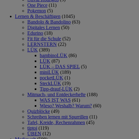
One Piece
(11)
Pokemon
(5)
Lernen & Beschäftigen
(1045)
Bandolo & Bandolino
(63)
Digitales Lernen
(50)
Edurino
(18)
Fit für die Schule
(52)
LERNSTERN
(22)
LÜK
(389)
bambinoLÜK
(86)
LÜK
(87)
LÜK – DAS SPIEL
(5)
miniLÜK
(189)
pocketLÜK
(1)
SteckLÜK
(19)
Tipp-drauf-LÜK
(2)
Mitmach- und Entdeckerhefte
(188)
WAS IST WAS
(61)
Wieso? Weshalb? Warum?
(60)
Quizblöcke
(49)
Schreiben lernen mit Spurrillen
(11)
Tafel, Kreide, Rechenrahmen
(45)
tiptoi
(119)
ÜBEN
(12)