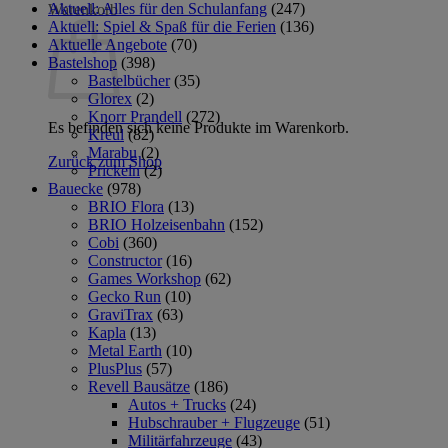
Aktuell: Alles für den Schulanfang
(247)
Warenkorb
Aktuell: Spiel & Spaß für die Ferien
(136)
Aktuelle Angebote
(70)
Bastelshop
(398)
Bastelbücher
(35)
Glorex
(2)
Knorr Prandell
(272)
Es befinden sich keine Produkte im Warenkorb.
Kreul
(82)
Marabu
(2)
Zurück zum Shop
Prickeln
(2)
Bauecke
(978)
BRIO Flora
(13)
BRIO Holzeisenbahn
(152)
Cobi
(360)
Constructor
(16)
Games Workshop
(62)
Gecko Run
(10)
GraviTrax
(63)
Kapla
(13)
Metal Earth
(10)
PlusPlus
(57)
Revell Bausätze
(186)
Autos + Trucks
(24)
Hubschrauber + Flugzeuge
(51)
Militärfahrzeuge
(43)