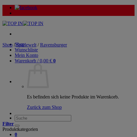
Zum
Inhalt
springen
Shop
Shop
/
Spielewelt
/
Ravensburger
Wunschliste
Mein Konto
Warenkorb /
0,00
€
0
Es befinden sich keine Produkte im Warenkorb.
Zurück zum Shop
Suche
nach:
Filter
Produktkategorien
0