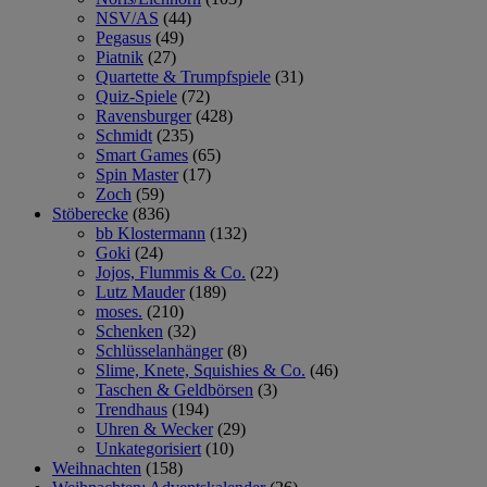
NSV/AS
(44)
Pegasus
(49)
Piatnik
(27)
Quartette & Trumpfspiele
(31)
Quiz-Spiele
(72)
Ravensburger
(428)
Schmidt
(235)
Smart Games
(65)
Spin Master
(17)
Zoch
(59)
Stöberecke
(836)
bb Klostermann
(132)
Goki
(24)
Jojos, Flummis & Co.
(22)
Lutz Mauder
(189)
moses.
(210)
Schenken
(32)
Schlüsselanhänger
(8)
Slime, Knete, Squishies & Co.
(46)
Taschen & Geldbörsen
(3)
Trendhaus
(194)
Uhren & Wecker
(29)
Unkategorisiert
(10)
Weihnachten
(158)