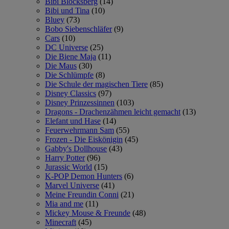
Bibi Blocksberg
(14)
Bibi und Tina
(10)
Bluey
(73)
Bobo Siebenschläfer
(9)
Cars
(10)
DC Universe
(25)
Die Biene Maja
(11)
Die Maus
(30)
Die Schlümpfe
(8)
Die Schule der magischen Tiere
(85)
Disney Classics
(97)
Disney Prinzessinnen
(103)
Dragons - Drachenzähmen leicht gemacht
(13)
Elefant und Hase
(14)
Feuerwehrmann Sam
(55)
Frozen - Die Eiskönigin
(45)
Gabby's Dollhouse
(43)
Harry Potter
(96)
Jurassic World
(15)
K-POP Demon Hunters
(6)
Marvel Universe
(41)
Meine Freundin Conni
(21)
Mia and me
(11)
Mickey Mouse & Freunde
(48)
Minecraft
(45)