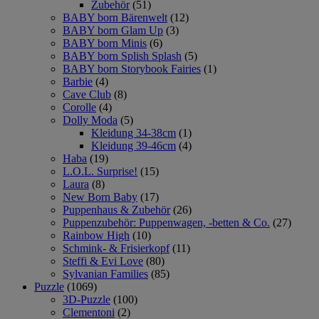
Zubehör
(51)
BABY born Bärenwelt
(12)
BABY born Glam Up
(3)
BABY born Minis
(6)
BABY born Splish Splash
(5)
BABY born Storybook Fairies
(1)
Barbie
(4)
Cave Club
(8)
Corolle
(4)
Dolly Moda
(5)
Kleidung 34-38cm
(1)
Kleidung 39-46cm
(4)
Haba
(19)
L.O.L. Surprise!
(15)
Laura
(8)
New Born Baby
(17)
Puppenhaus & Zubehör
(26)
Puppenzubehör: Puppenwagen, -betten & Co.
(27)
Rainbow High
(10)
Schmink- & Frisierkopf
(11)
Steffi & Evi Love
(80)
Sylvanian Families
(85)
Puzzle
(1069)
3D-Puzzle
(100)
Clementoni
(2)