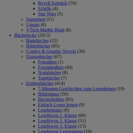
Revell Zubehör
(70)
Schiffe
(4)
Star Wars
(5)
Supermag
(11)
Ugears
(6)
VTech Marble Rush
(8)
Bücherecke
(2013)
Badebücher
(22)
Bilderbücher
(85)
Comics & Graphic Novels
(30)
Eintragbücher
(67)
Fotoalben
(1)
Freundealben
(44)
Notizbücher
(8)
Tagebücher
(7)
Erstlesebücher
(414)
7-Minuten-Geschichten zum Lesenlernen
(10)
Bildermaus
(56)
Bücherhelden
(83)
Einfach Lesen lernen
(9)
Leselernstars
(9)
Leselöwen 1. Klasse
(69)
Leselöwen 2. Klasse
(51)
Leselöwen 3. Klasse
(13)
Leselöwen Lesetraining
(10)