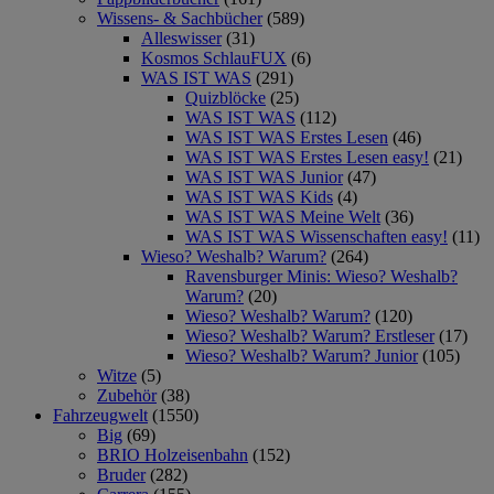
Wissens- & Sachbücher
(589)
Alleswisser
(31)
Kosmos SchlauFUX
(6)
WAS IST WAS
(291)
Quizblöcke
(25)
WAS IST WAS
(112)
WAS IST WAS Erstes Lesen
(46)
WAS IST WAS Erstes Lesen easy!
(21)
WAS IST WAS Junior
(47)
WAS IST WAS Kids
(4)
WAS IST WAS Meine Welt
(36)
WAS IST WAS Wissenschaften easy!
(11)
Wieso? Weshalb? Warum?
(264)
Ravensburger Minis: Wieso? Weshalb?
Warum?
(20)
Wieso? Weshalb? Warum?
(120)
Wieso? Weshalb? Warum? Erstleser
(17)
Wieso? Weshalb? Warum? Junior
(105)
Witze
(5)
Zubehör
(38)
Fahrzeugwelt
(1550)
Big
(69)
BRIO Holzeisenbahn
(152)
Bruder
(282)