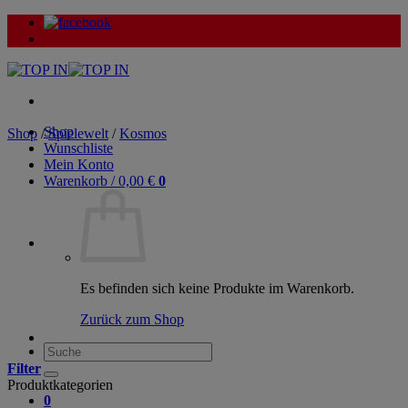
Zum
Inhalt
springen
Shop
Shop
/
Spielewelt
/
Kosmos
Wunschliste
Mein Konto
Warenkorb /
0,00
€
0
Es befinden sich keine Produkte im Warenkorb.
Zurück zum Shop
Suche
nach:
Filter
Produktkategorien
0