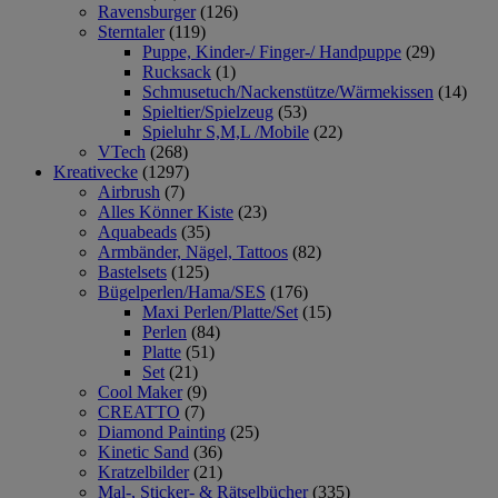
Ravensburger
(126)
Sterntaler
(119)
Puppe, Kinder-/ Finger-/ Handpuppe
(29)
Rucksack
(1)
Schmusetuch/Nackenstütze/Wärmekissen
(14)
Spieltier/Spielzeug
(53)
Spieluhr S,M,L /Mobile
(22)
VTech
(268)
Kreativecke
(1297)
Airbrush
(7)
Alles Könner Kiste
(23)
Aquabeads
(35)
Armbänder, Nägel, Tattoos
(82)
Bastelsets
(125)
Bügelperlen/Hama/SES
(176)
Maxi Perlen/Platte/Set
(15)
Perlen
(84)
Platte
(51)
Set
(21)
Cool Maker
(9)
CREATTO
(7)
Diamond Painting
(25)
Kinetic Sand
(36)
Kratzelbilder
(21)
Mal-, Sticker- & Rätselbücher
(335)