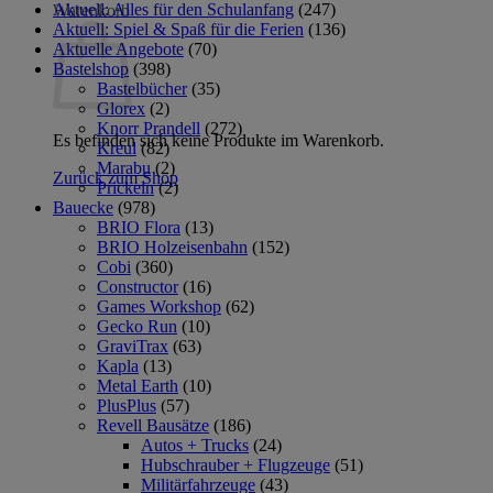
Aktuell: Alles für den Schulanfang
(247)
Warenkorb
Aktuell: Spiel & Spaß für die Ferien
(136)
Aktuelle Angebote
(70)
Bastelshop
(398)
Bastelbücher
(35)
Glorex
(2)
Knorr Prandell
(272)
Es befinden sich keine Produkte im Warenkorb.
Kreul
(82)
Marabu
(2)
Zurück zum Shop
Prickeln
(2)
Bauecke
(978)
BRIO Flora
(13)
BRIO Holzeisenbahn
(152)
Cobi
(360)
Constructor
(16)
Games Workshop
(62)
Gecko Run
(10)
GraviTrax
(63)
Kapla
(13)
Metal Earth
(10)
PlusPlus
(57)
Revell Bausätze
(186)
Autos + Trucks
(24)
Hubschrauber + Flugzeuge
(51)
Militärfahrzeuge
(43)