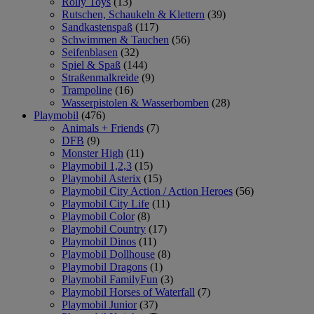
Rolly Toys
(13)
Rutschen, Schaukeln & Klettern
(39)
Sandkastenspaß
(117)
Schwimmen & Tauchen
(56)
Seifenblasen
(32)
Spiel & Spaß
(144)
Straßenmalkreide
(9)
Trampoline
(16)
Wasserpistolen & Wasserbomben
(28)
Playmobil
(476)
Animals + Friends
(7)
DFB
(9)
Monster High
(11)
Playmobil 1,2,3
(15)
Playmobil Asterix
(15)
Playmobil City Action / Action Heroes
(56)
Playmobil City Life
(11)
Playmobil Color
(8)
Playmobil Country
(17)
Playmobil Dinos
(11)
Playmobil Dollhouse
(8)
Playmobil Dragons
(1)
Playmobil FamilyFun
(3)
Playmobil Horses of Waterfall
(7)
Playmobil Junior
(37)