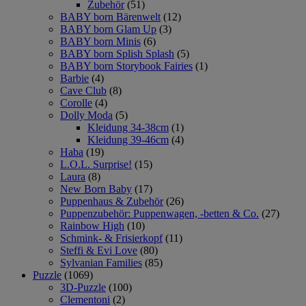
Zubehör
(51)
BABY born Bärenwelt
(12)
BABY born Glam Up
(3)
BABY born Minis
(6)
BABY born Splish Splash
(5)
BABY born Storybook Fairies
(1)
Barbie
(4)
Cave Club
(8)
Corolle
(4)
Dolly Moda
(5)
Kleidung 34-38cm
(1)
Kleidung 39-46cm
(4)
Haba
(19)
L.O.L. Surprise!
(15)
Laura
(8)
New Born Baby
(17)
Puppenhaus & Zubehör
(26)
Puppenzubehör: Puppenwagen, -betten & Co.
(27)
Rainbow High
(10)
Schmink- & Frisierkopf
(11)
Steffi & Evi Love
(80)
Sylvanian Families
(85)
Puzzle
(1069)
3D-Puzzle
(100)
Clementoni
(2)