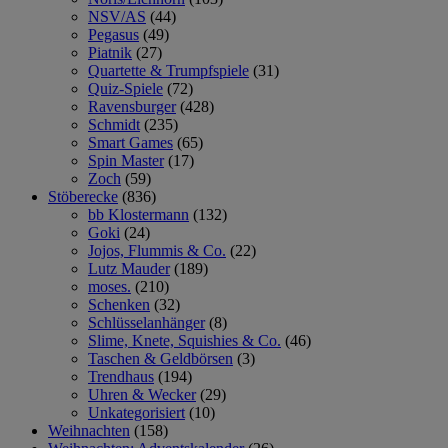
NSV/AS
(44)
Pegasus
(49)
Piatnik
(27)
Quartette & Trumpfspiele
(31)
Quiz-Spiele
(72)
Ravensburger
(428)
Schmidt
(235)
Smart Games
(65)
Spin Master
(17)
Zoch
(59)
Stöberecke
(836)
bb Klostermann
(132)
Goki
(24)
Jojos, Flummis & Co.
(22)
Lutz Mauder
(189)
moses.
(210)
Schenken
(32)
Schlüsselanhänger
(8)
Slime, Knete, Squishies & Co.
(46)
Taschen & Geldbörsen
(3)
Trendhaus
(194)
Uhren & Wecker
(29)
Unkategorisiert
(10)
Weihnachten
(158)