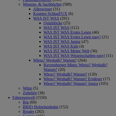
Wissens- & Sachbücher
(589)
Alleswisser
(31)
Kosmos SchlauFUX
(6)
WAS IST WAS
(291)
Quizblöcke
(25)
WAS IST WAS
(112)
WAS IST WAS Erstes Lesen
(46)
WAS IST WAS Erstes Lesen easy!
(21)
WAS IST WAS Junior
(47)
WAS IST WAS Kids
(4)
WAS IST WAS Meine Welt
(36)
WAS IST WAS Wissenschaften easy!
(11)
Wieso? Weshalb? Warum?
(264)
Ravensburger Minis: Wieso? Weshalb?
Warum?
(20)
Wieso? Weshalb? Warum?
(120)
Wieso? Weshalb? Warum? Erstleser
(17)
Wieso? Weshalb? Warum? Junior
(105)
Witze
(5)
Zubehör
(38)
Fahrzeugwelt
(1550)
Big
(69)
BRIO Holzeisenbahn
(152)
Bruder
(282)