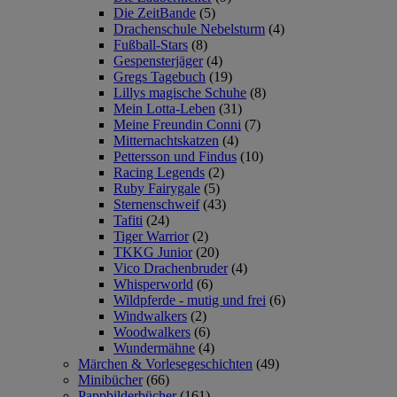
Die ZeitBande
(5)
Drachenschule Nebelsturm
(4)
Fußball-Stars
(8)
Gespensterjäger
(4)
Gregs Tagebuch
(19)
Lillys magische Schuhe
(8)
Mein Lotta-Leben
(31)
Meine Freundin Conni
(7)
Mitternachtskatzen
(4)
Pettersson und Findus
(10)
Racing Legends
(2)
Ruby Fairygale
(5)
Sternenschweif
(43)
Tafiti
(24)
Tiger Warrior
(2)
TKKG Junior
(20)
Vico Drachenbruder
(4)
Whisperworld
(6)
Wildpferde - mutig und frei
(6)
Windwalkers
(2)
Woodwalkers
(6)
Wundermähne
(4)
Märchen & Vorlesegeschichten
(49)
Minibücher
(66)
Pappbilderbücher
(161)