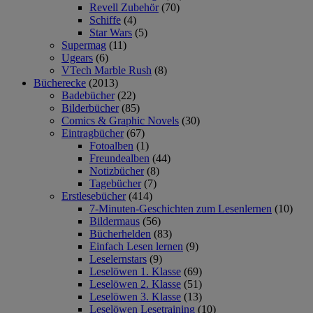
Revell Zubehör
(70)
Schiffe
(4)
Star Wars
(5)
Supermag
(11)
Ugears
(6)
VTech Marble Rush
(8)
Bücherecke
(2013)
Badebücher
(22)
Bilderbücher
(85)
Comics & Graphic Novels
(30)
Eintragbücher
(67)
Fotoalben
(1)
Freundealben
(44)
Notizbücher
(8)
Tagebücher
(7)
Erstlesebücher
(414)
7-Minuten-Geschichten zum Lesenlernen
(10)
Bildermaus
(56)
Bücherhelden
(83)
Einfach Lesen lernen
(9)
Leselernstars
(9)
Leselöwen 1. Klasse
(69)
Leselöwen 2. Klasse
(51)
Leselöwen 3. Klasse
(13)
Leselöwen Lesetraining
(10)