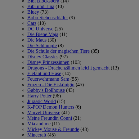
Bibi Blocksberg
(14)
Bibi und Tina
(10)
Bluey
(73)
Bobo Siebenschläfer
(9)
Cars
(10)
DC Universe
(25)
Die Biene Maja
(11)
Die Maus
(30)
Die Schlümpfe
(8)
Die Schule der magischen Tiere
(85)
Disney Classics
(97)
Disney Prinzessinnen
(103)
Dragons - Drachenzähmen leicht gemacht
(13)
Elefant und Hase
(14)
Feuerwehrmann Sam
(55)
Frozen - Die Eiskönigin
(45)
Gabby's Dollhouse
(43)
Harry Potter
(96)
Jurassic World
(15)
K-POP Demon Hunters
(6)
Marvel Universe
(41)
Meine Freundin Conni
(21)
Mia and me
(11)
Mickey Mouse & Freunde
(48)
Minecraft
(45)