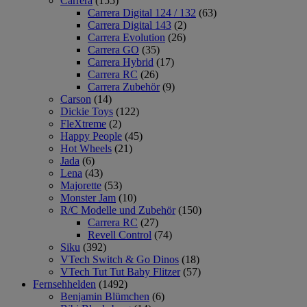
Carrera
(155)
Carrera Digital 124 / 132
(63)
Carrera Digital 143
(2)
Carrera Evolution
(26)
Carrera GO
(35)
Carrera Hybrid
(17)
Carrera RC
(26)
Carrera Zubehör
(9)
Carson
(14)
Dickie Toys
(122)
FleXtreme
(2)
Happy People
(45)
Hot Wheels
(21)
Jada
(6)
Lena
(43)
Majorette
(53)
Monster Jam
(10)
R/C Modelle und Zubehör
(150)
Carrera RC
(27)
Revell Control
(74)
Siku
(392)
VTech Switch & Go Dinos
(18)
VTech Tut Tut Baby Flitzer
(57)
Fernsehhelden
(1492)
Benjamin Blümchen
(6)