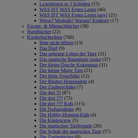
Lesenlernen in 3 Schritten
(15)
WAS IST WAS Erstes Lesen
(46)
WAS IST WAS Erstes Lesen easy!
(21)
Wieso? Weshalb? Warum? Erstleser
(17)
Escape- & Mitmachbücher
(38)
Handbücher
(22)
Kinderbuchreihen
(760)
Bitte nicht öffnen
(13)
Das Dorf
(9)
Das geheime Leben der Tiere
(21)
Das magische Baumhaus junior
(37)
Der kleine Drache Kokosnuss
(31)
Der kleine Major Tom
(21)
Der letzte Feuerfalke
(12)
Der Räuber Hotzenplotz
(4)
Der Zauberschüler
(7)
Die drei !!!
(87)
Die drei ???
(72)
Die drei ??? Kids
(115)
Die Duftapotheke
(8)
Die Hobby-Horsing-Kids
(4)
Die Küstencrew
(5)
Die magischen Tierfreunde
(20)
Die Schule der magischen Tiere
(57)
Die Zauberkicker
(9)