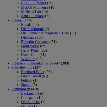
L.O.L. Surprise!
(15)
MGA's Miniverse
(10)
MrBeast Lab
(14)
Zapf Lil' Snaps
(3)
Schleich
(440)
Bayala
(46)
Die Schlümpfe
(2)
Die Schule der magischen Tiere
(11)
Dinosaurs
(50)
Eldrador Creatures
(51)
Farm World
(89)
Harry Potter
(25)
Horse Club
(81)
Wild Life
(85)
Schmuck, Schminken & Beauty
(380)
Schreibwaren
(127)
Eberhard Faber
(36)
Faber Castell
(67)
Pelikan
(1)
Stabilo
(5)
Schulranzen
(418)
Beckmann
(29)
Coocazoo
(11)
Der Die Das
(3)
Deuter
(17)