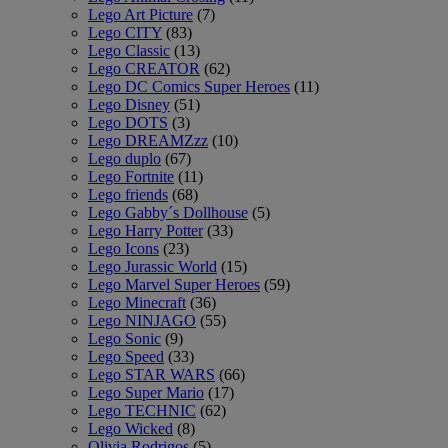
Lego Art Picture
(7)
Lego CITY
(83)
Lego Classic
(13)
Lego CREATOR
(62)
Lego DC Comics Super Heroes
(11)
Lego Disney
(51)
Lego DOTS
(3)
Lego DREAMZzz
(10)
Lego duplo
(67)
Lego Fortnite
(11)
Lego friends
(68)
Lego Gabby´s Dollhouse
(5)
Lego Harry Potter
(33)
Lego Icons
(23)
Lego Jurassic World
(15)
Lego Marvel Super Heroes
(59)
Lego Minecraft
(36)
Lego NINJAGO
(55)
Lego Sonic
(9)
Lego Speed
(33)
Lego STAR WARS
(66)
Lego Super Mario
(17)
Lego TECHNIC
(62)
Lego Wicked
(8)
Olivia Rodrigos
(5)