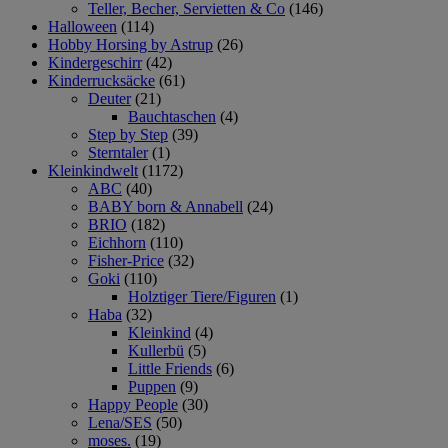
Teller, Becher, Servietten & Co
(146)
Halloween
(114)
Hobby Horsing by Astrup
(26)
Kindergeschirr
(42)
Kinderrucksäcke
(61)
Deuter
(21)
Bauchtaschen
(4)
Step by Step
(39)
Sterntaler
(1)
Kleinkindwelt
(1172)
ABC
(40)
BABY born & Annabell
(24)
BRIO
(182)
Eichhorn
(110)
Fisher-Price
(32)
Goki
(110)
Holztiger Tiere/Figuren
(1)
Haba
(32)
Kleinkind
(4)
Kullerbü
(5)
Little Friends
(6)
Puppen
(9)
Happy People
(30)
Lena/SES
(50)
moses.
(19)