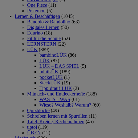
One Piece
(11)
Pokemon
(5)
Lernen & Beschäftigen
(1045)
Bandolo & Bandolino
(63)
Digitales Lernen
(50)
Edurino
(18)
Fit für die Schule
(52)
LERNSTERN
(22)
LÜK
(389)
bambinoLÜK
(86)
LÜK
(87)
LÜK – DAS SPIEL
(5)
miniLÜK
(189)
pocketLÜK
(1)
SteckLÜK
(19)
Tipp-drauf-LÜK
(2)
Mitmach- und Entdeckerhefte
(188)
WAS IST WAS
(61)
Wieso? Weshalb? Warum?
(60)
Quizblöcke
(49)
Schreiben lernen mit Spurrillen
(11)
Tafel, Kreide, Rechenrahmen
(45)
tiptoi
(119)
ÜBEN
(12)