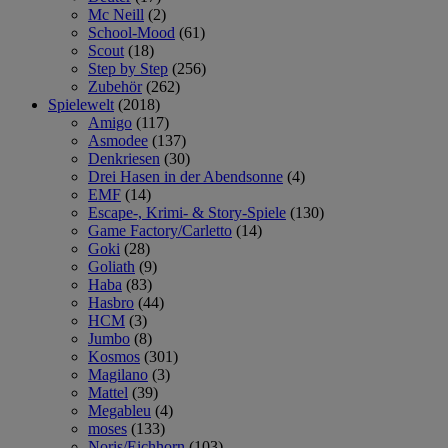
Mc Neill
(2)
School-Mood
(61)
Scout
(18)
Step by Step
(256)
Zubehör
(262)
Spielewelt
(2018)
Amigo
(117)
Asmodee
(137)
Denkriesen
(30)
Drei Hasen in der Abendsonne
(4)
EMF
(14)
Escape-, Krimi- & Story-Spiele
(130)
Game Factory/Carletto
(14)
Goki
(28)
Goliath
(9)
Haba
(83)
Hasbro
(44)
HCM
(3)
Jumbo
(8)
Kosmos
(301)
Magilano
(3)
Mattel
(39)
Megableu
(4)
moses
(133)
Noris/Eichhorn
(103)