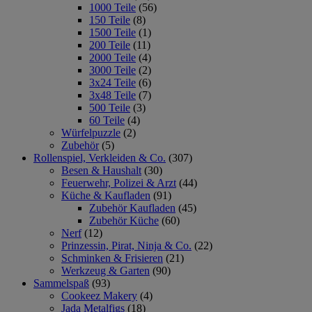
1000 Teile
(56)
150 Teile
(8)
1500 Teile
(1)
200 Teile
(11)
2000 Teile
(4)
3000 Teile
(2)
3x24 Teile
(6)
3x48 Teile
(7)
500 Teile
(3)
60 Teile
(4)
Würfelpuzzle
(2)
Zubehör
(5)
Rollenspiel, Verkleiden & Co.
(307)
Besen & Haushalt
(30)
Feuerwehr, Polizei & Arzt
(44)
Küche & Kaufladen
(91)
Zubehör Kaufladen
(45)
Zubehör Küche
(60)
Nerf
(12)
Prinzessin, Pirat, Ninja & Co.
(22)
Schminken & Frisieren
(21)
Werkzeug & Garten
(90)
Sammelspaß
(93)
Cookeez Makery
(4)
Jada Metalfigs
(18)