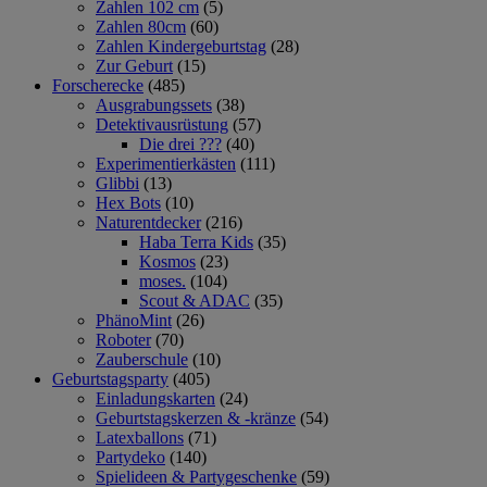
Zahlen 102 cm
(5)
Zahlen 80cm
(60)
Zahlen Kindergeburtstag
(28)
Zur Geburt
(15)
Forscherecke
(485)
Ausgrabungssets
(38)
Detektivausrüstung
(57)
Die drei ???
(40)
Experimentierkästen
(111)
Glibbi
(13)
Hex Bots
(10)
Naturentdecker
(216)
Haba Terra Kids
(35)
Kosmos
(23)
moses.
(104)
Scout & ADAC
(35)
PhänoMint
(26)
Roboter
(70)
Zauberschule
(10)
Geburtstagsparty
(405)
Einladungskarten
(24)
Geburtstagskerzen & -kränze
(54)
Latexballons
(71)
Partydeko
(140)
Spielideen & Partygeschenke
(59)