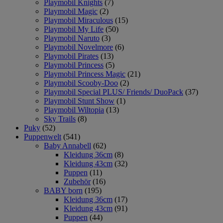
Playmobil Knights
(7)
Playmobil Magic
(2)
Playmobil Miraculous
(15)
Playmobil My Life
(50)
Playmobil Naruto
(3)
Playmobil Novelmore
(6)
Playmobil Pirates
(13)
Playmobil Princess
(5)
Playmobil Princess Magic
(21)
Playmobil Scooby-Doo
(2)
Playmobil Special PLUS/ Friends/ DuoPack
(37)
Playmobil Stunt Show
(1)
Playmobil Wiltopia
(13)
Sky Trails
(8)
Puky
(52)
Puppenwelt
(541)
Baby Annabell
(62)
Kleidung 36cm
(8)
Kleidung 43cm
(32)
Puppen
(11)
Zubehör
(16)
BABY born
(195)
Kleidung 36cm
(17)
Kleidung 43cm
(91)
Puppen
(44)