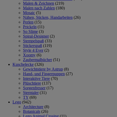
Malen & Zeichnen
(219)
Malen nach Zahlen
(180)
Mosaic
(5)
Nähen, Sticken, Handarbeiten
(26)
Perlen
(15)
Prickeln
(11)
So Slime
(3)
Spiral-Designer
(2)
Stempelspaß
(33)
Stickerspaß
(119)
Style 4 Ever
(2)
Xoomy
(6)
Zaubermalbücher
(51)
Kuschelecke
(326)
Gewichtstiere by Astrup
(8)
Hand- und Fingerpuppen
(27)
Interaktive Tiere
(70)
Plüschtiere
(137)
Sorgenfresser
(17)
Sterntaler
(31)
TY
(69)
Lego
(942)
Architecture
(8)
Botanicals
(26)
Lego Animal Crosing
(11)