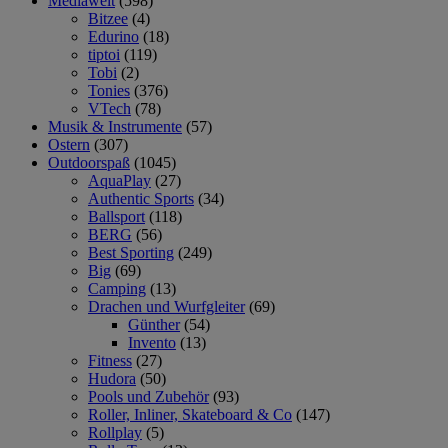
Mediawelt
(598)
Bitzee
(4)
Edurino
(18)
tiptoi
(119)
Tobi
(2)
Tonies
(376)
VTech
(78)
Musik & Instrumente
(57)
Ostern
(307)
Outdoorspaß
(1045)
AquaPlay
(27)
Authentic Sports
(34)
Ballsport
(118)
BERG
(56)
Best Sporting
(249)
Big
(69)
Camping
(13)
Drachen und Wurfgleiter
(69)
Günther
(54)
Invento
(13)
Fitness
(27)
Hudora
(50)
Pools und Zubehör
(93)
Roller, Inliner, Skateboard & Co
(147)
Rollplay
(5)