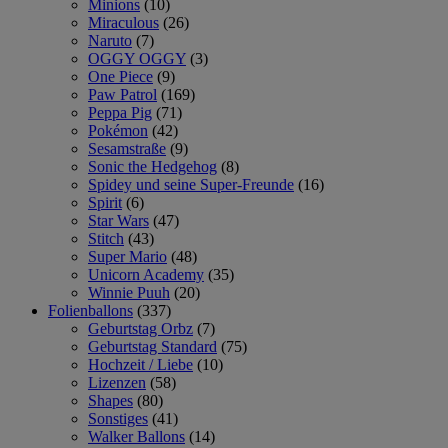
Minions
(10)
Miraculous
(26)
Naruto
(7)
OGGY OGGY
(3)
One Piece
(9)
Paw Patrol
(169)
Peppa Pig
(71)
Pokémon
(42)
Sesamstraße
(9)
Sonic the Hedgehog
(8)
Spidey und seine Super-Freunde
(16)
Spirit
(6)
Star Wars
(47)
Stitch
(43)
Super Mario
(48)
Unicorn Academy
(35)
Winnie Puuh
(20)
Folienballons
(337)
Geburtstag Orbz
(7)
Geburtstag Standard
(75)
Hochzeit / Liebe
(10)
Lizenzen
(58)
Shapes
(80)
Sonstiges
(41)
Walker Ballons
(14)