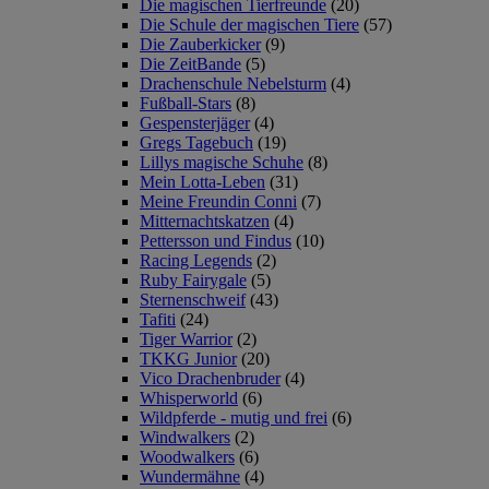
Die magischen Tierfreunde
(20)
Die Schule der magischen Tiere
(57)
Die Zauberkicker
(9)
Die ZeitBande
(5)
Drachenschule Nebelsturm
(4)
Fußball-Stars
(8)
Gespensterjäger
(4)
Gregs Tagebuch
(19)
Lillys magische Schuhe
(8)
Mein Lotta-Leben
(31)
Meine Freundin Conni
(7)
Mitternachtskatzen
(4)
Pettersson und Findus
(10)
Racing Legends
(2)
Ruby Fairygale
(5)
Sternenschweif
(43)
Tafiti
(24)
Tiger Warrior
(2)
TKKG Junior
(20)
Vico Drachenbruder
(4)
Whisperworld
(6)
Wildpferde - mutig und frei
(6)
Windwalkers
(2)
Woodwalkers
(6)
Wundermähne
(4)