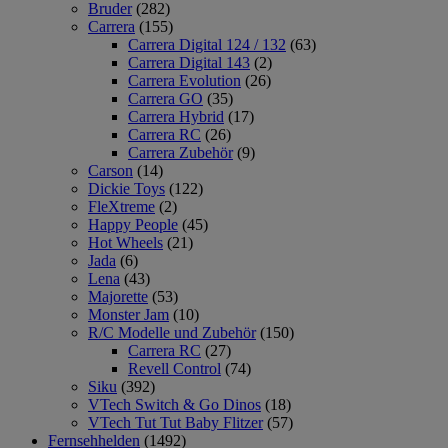
Bruder
(282)
Carrera
(155)
Carrera Digital 124 / 132
(63)
Carrera Digital 143
(2)
Carrera Evolution
(26)
Carrera GO
(35)
Carrera Hybrid
(17)
Carrera RC
(26)
Carrera Zubehör
(9)
Carson
(14)
Dickie Toys
(122)
FleXtreme
(2)
Happy People
(45)
Hot Wheels
(21)
Jada
(6)
Lena
(43)
Majorette
(53)
Monster Jam
(10)
R/C Modelle und Zubehör
(150)
Carrera RC
(27)
Revell Control
(74)
Siku
(392)
VTech Switch & Go Dinos
(18)
VTech Tut Tut Baby Flitzer
(57)
Fernsehhelden
(1492)