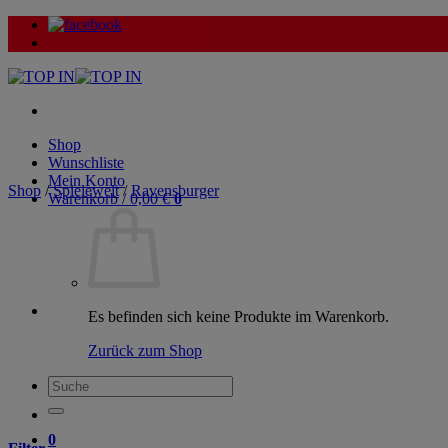
Zum
Inhalt
springen
Shop
Wunschliste
Mein Konto
Shop
/
Spielewelt
/
Ravensburger
Warenkorb /
0,00
€
0
Es befinden sich keine Produkte im Warenkorb.
Zurück zum Shop
Suche
nach:
0