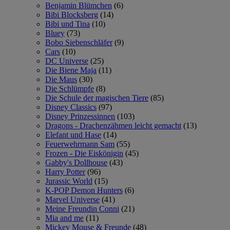
Benjamin Blümchen
(6)
Bibi Blocksberg
(14)
Bibi und Tina
(10)
Bluey
(73)
Bobo Siebenschläfer
(9)
Cars
(10)
DC Universe
(25)
Die Biene Maja
(11)
Die Maus
(30)
Die Schlümpfe
(8)
Die Schule der magischen Tiere
(85)
Disney Classics
(97)
Disney Prinzessinnen
(103)
Dragons - Drachenzähmen leicht gemacht
(13)
Elefant und Hase
(14)
Feuerwehrmann Sam
(55)
Frozen - Die Eiskönigin
(45)
Gabby's Dollhouse
(43)
Harry Potter
(96)
Jurassic World
(15)
K-POP Demon Hunters
(6)
Marvel Universe
(41)
Meine Freundin Conni
(21)
Mia and me
(11)
Mickey Mouse & Freunde
(48)