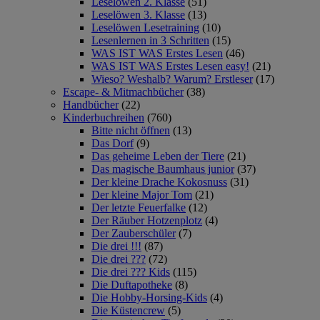
Leselöwen 2. Klasse
(51)
Leselöwen 3. Klasse
(13)
Leselöwen Lesetraining
(10)
Lesenlernen in 3 Schritten
(15)
WAS IST WAS Erstes Lesen
(46)
WAS IST WAS Erstes Lesen easy!
(21)
Wieso? Weshalb? Warum? Erstleser
(17)
Escape- & Mitmachbücher
(38)
Handbücher
(22)
Kinderbuchreihen
(760)
Bitte nicht öffnen
(13)
Das Dorf
(9)
Das geheime Leben der Tiere
(21)
Das magische Baumhaus junior
(37)
Der kleine Drache Kokosnuss
(31)
Der kleine Major Tom
(21)
Der letzte Feuerfalke
(12)
Der Räuber Hotzenplotz
(4)
Der Zauberschüler
(7)
Die drei !!!
(87)
Die drei ???
(72)
Die drei ??? Kids
(115)
Die Duftapotheke
(8)
Die Hobby-Horsing-Kids
(4)
Die Küstencrew
(5)