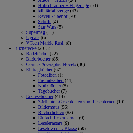
Autos + Trucks
(24)
Hubschrauber + Flugzeuge
(51)
Militärfahrzeuge
(43)
Revell Zubehör
(70)
Schiffe
(4)
Star Wars
(5)
Supermag
(11)
Ugears
(6)
VTech Marble Rush
(8)
Bücherecke
(2013)
Badebücher
(22)
Bilderbücher
(85)
Comics & Graphic Novels
(30)
Eintragbücher
(67)
Fotoalben
(1)
Freundealben
(44)
Notizbücher
(8)
Tagebücher
(7)
Erstlesebücher
(414)
7-Minuten-Geschichten zum Lesenlernen
(10)
Bildermaus
(56)
Bücherhelden
(83)
Einfach Lesen lernen
(9)
Leselernstars
(9)
Leselöwen 1. Klasse
(69)