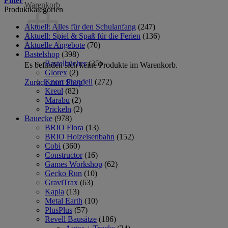
Filter
Warenkorb
Produktkategorien
Aktuell: Alles für den Schulanfang
(247)
Aktuell: Spiel & Spaß für die Ferien
(136)
Aktuelle Angebote
(70)
Bastelshop
(398)
Bastelbücher
(35)
Es befinden sich keine Produkte im Warenkorb.
Glorex
(2)
Knorr Prandell
(272)
Zurück zum Shop
Kreul
(82)
Marabu
(2)
Prickeln
(2)
Bauecke
(978)
BRIO Flora
(13)
BRIO Holzeisenbahn
(152)
Cobi
(360)
Constructor
(16)
Games Workshop
(62)
Gecko Run
(10)
GraviTrax
(63)
Kapla
(13)
Metal Earth
(10)
PlusPlus
(57)
Revell Bausätze
(186)