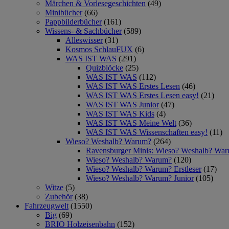
Märchen & Vorlesegeschichten
(49)
Minibücher
(66)
Pappbilderbücher
(161)
Wissens- & Sachbücher
(589)
Alleswisser
(31)
Kosmos SchlauFUX
(6)
WAS IST WAS
(291)
Quizblöcke
(25)
WAS IST WAS
(112)
WAS IST WAS Erstes Lesen
(46)
WAS IST WAS Erstes Lesen easy!
(21)
WAS IST WAS Junior
(47)
WAS IST WAS Kids
(4)
WAS IST WAS Meine Welt
(36)
WAS IST WAS Wissenschaften easy!
(11)
Wieso? Weshalb? Warum?
(264)
Ravensburger Minis: Wieso? Weshalb? Wa
Wieso? Weshalb? Warum?
(120)
Wieso? Weshalb? Warum? Erstleser
(17)
Wieso? Weshalb? Warum? Junior
(105)
Witze
(5)
Zubehör
(38)
Fahrzeugwelt
(1550)
Big
(69)
BRIO Holzeisenbahn
(152)