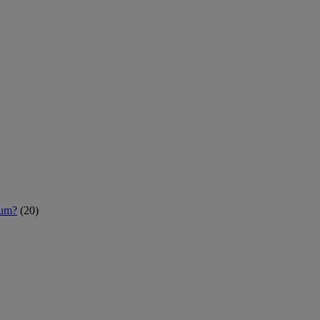
rum?
(20)