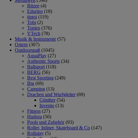
Mediawelt
(598)
Bitzee
(4)
Edurino
(18)
tiptoi
(119)
Tobi
(2)
Tonies
(376)
VTech
(78)
Musik & Instrumente
(57)
Ostern
(307)
Outdoorspaß
(1045)
AquaPlay
(27)
Authentic Sports
(34)
Ballsport
(118)
BERG
(56)
Best Sporting
(249)
Big
(69)
Camping
(13)
Drachen und Wurfgleiter
(69)
Günther
(54)
Invento
(13)
Fitness
(27)
Hudora
(50)
Pools und Zubehör
(93)
Roller, Inliner, Skateboard & Co
(147)
Rollplay
(5)