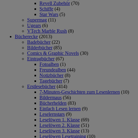
Revell Zubehör
(70)
Schiffe
(4)
Star Wars
(5)
Supermag
(11)
Ugears
(6)
VTech Marble Rush
(8)
Bücherecke
(2013)
Badebücher
(22)
Bilderbücher
(85)
Comics & Graphic Novels
(30)
Eintragbücher
(67)
Fotoalben
(1)
Freundealben
(44)
Notizbücher
(8)
Tagebücher
(7)
Erstlesebücher
(414)
7-Minuten-Geschichten zum Lesenlernen
(10)
Bildermaus
(56)
Bücherhelden
(83)
Einfach Lesen lernen
(9)
Leselernstars
(9)
Leselöwen 1. Klasse
(69)
Leselöwen 2. Klasse
(51)
Leselöwen 3. Klasse
(13)
Leselöwen Lesetraining
(10)