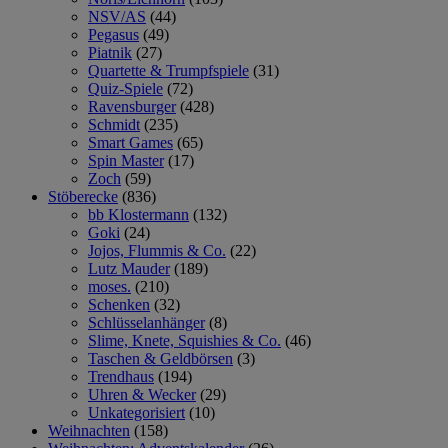
NSV/AS
(44)
Pegasus
(49)
Piatnik
(27)
Quartette & Trumpfspiele
(31)
Quiz-Spiele
(72)
Ravensburger
(428)
Schmidt
(235)
Smart Games
(65)
Spin Master
(17)
Zoch
(59)
Stöberecke
(836)
bb Klostermann
(132)
Goki
(24)
Jojos, Flummis & Co.
(22)
Lutz Mauder
(189)
moses.
(210)
Schenken
(32)
Schlüsselanhänger
(8)
Slime, Knete, Squishies & Co.
(46)
Taschen & Geldbörsen
(3)
Trendhaus
(194)
Uhren & Wecker
(29)
Unkategorisiert
(10)
Weihnachten
(158)