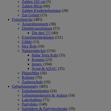
Zahlen 102 cm
(5)
Zahlen 80cm
(60)
Zahlen Kindergeburtstag
(28)
Zur Geburt
(15)
Forscherecke
(485)
Ausgrabungssets
(38)
Detektivausrüstung
(57)
Die drei ???
(40)
Experimentierkästen
(111)
Glibbi
(13)
Hex Bots
(10)
Naturentdecker
(216)
Haba Terra Kids
(35)
Kosmos
(23)
moses.
(104)
Scout & ADAC
(35)
PhänoMint
(26)
Roboter
(70)
Zauberschule
(10)
Geburtstagsparty
(405)
Einladungskarten
(24)
Geburtstagskerzen & -kränze
(54)
Latexballons
(71)
Partydeko
(140)
Spielideen & Partygeschenke
(59)