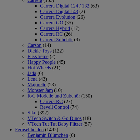
Carrera
(155)
Carrera Digital 124 / 132
(63)
Carrera Digital 143
(2)
Carrera Evolution
(26)
Carrera GO
(35)
Carrera Hybrid
(17)
Carrera RC
(26)
Carrera Zubehör
(9)
Carson
(14)
Dickie Toys
(122)
FleXtreme
(2)
Happy People
(45)
Hot Wheels
(21)
Jada
(6)
Lena
(43)
Majorette
(53)
Monster Jam
(10)
R/C Modelle und Zubehör
(150)
Carrera RC
(27)
Revell Control
(74)
Siku
(392)
VTech Switch & Go Dinos
(18)
VTech Tut Tut Baby Flitzer
(57)
Fernsehhelden
(1492)
Benjamin Blümchen
(6)