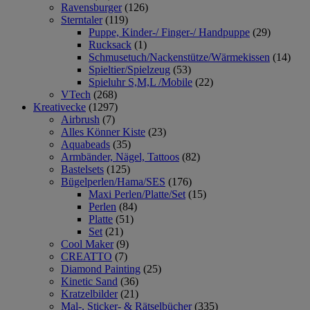
Ravensburger
(126)
Sterntaler
(119)
Puppe, Kinder-/ Finger-/ Handpuppe
(29)
Rucksack
(1)
Schmusetuch/Nackenstütze/Wärmekissen
(14)
Spieltier/Spielzeug
(53)
Spieluhr S,M,L /Mobile
(22)
VTech
(268)
Kreativecke
(1297)
Airbrush
(7)
Alles Könner Kiste
(23)
Aquabeads
(35)
Armbänder, Nägel, Tattoos
(82)
Bastelsets
(125)
Bügelperlen/Hama/SES
(176)
Maxi Perlen/Platte/Set
(15)
Perlen
(84)
Platte
(51)
Set
(21)
Cool Maker
(9)
CREATTO
(7)
Diamond Painting
(25)
Kinetic Sand
(36)
Kratzelbilder
(21)
Mal-, Sticker- & Rätselbücher
(335)