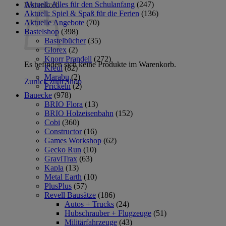
Aktuell: Alles für den Schulanfang
(247)
Warenkorb
Aktuell: Spiel & Spaß für die Ferien
(136)
Aktuelle Angebote
(70)
Bastelshop
(398)
Bastelbücher
(35)
Glorex
(2)
Knorr Prandell
(272)
Es befinden sich keine Produkte im Warenkorb.
Kreul
(82)
Marabu
(2)
Zurück zum Shop
Prickeln
(2)
Bauecke
(978)
BRIO Flora
(13)
BRIO Holzeisenbahn
(152)
Cobi
(360)
Constructor
(16)
Games Workshop
(62)
Gecko Run
(10)
GraviTrax
(63)
Kapla
(13)
Metal Earth
(10)
PlusPlus
(57)
Revell Bausätze
(186)
Autos + Trucks
(24)
Hubschrauber + Flugzeuge
(51)
Militärfahrzeuge
(43)