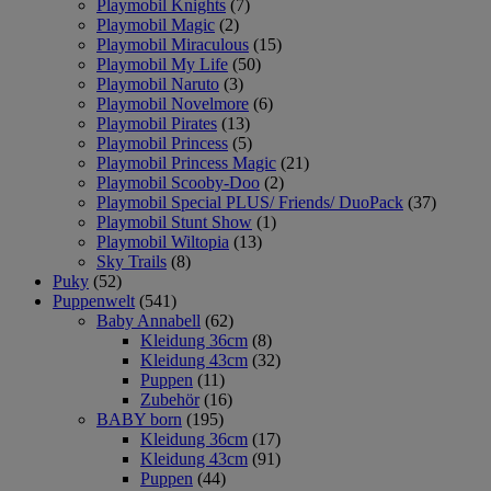
Playmobil Knights
(7)
Playmobil Magic
(2)
Playmobil Miraculous
(15)
Playmobil My Life
(50)
Playmobil Naruto
(3)
Playmobil Novelmore
(6)
Playmobil Pirates
(13)
Playmobil Princess
(5)
Playmobil Princess Magic
(21)
Playmobil Scooby-Doo
(2)
Playmobil Special PLUS/ Friends/ DuoPack
(37)
Playmobil Stunt Show
(1)
Playmobil Wiltopia
(13)
Sky Trails
(8)
Puky
(52)
Puppenwelt
(541)
Baby Annabell
(62)
Kleidung 36cm
(8)
Kleidung 43cm
(32)
Puppen
(11)
Zubehör
(16)
BABY born
(195)
Kleidung 36cm
(17)
Kleidung 43cm
(91)
Puppen
(44)