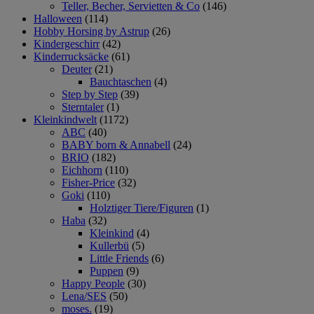
Teller, Becher, Servietten & Co
(146)
Halloween
(114)
Hobby Horsing by Astrup
(26)
Kindergeschirr
(42)
Kinderrucksäcke
(61)
Deuter
(21)
Bauchtaschen
(4)
Step by Step
(39)
Sterntaler
(1)
Kleinkindwelt
(1172)
ABC
(40)
BABY born & Annabell
(24)
BRIO
(182)
Eichhorn
(110)
Fisher-Price
(32)
Goki
(110)
Holztiger Tiere/Figuren
(1)
Haba
(32)
Kleinkind
(4)
Kullerbü
(5)
Little Friends
(6)
Puppen
(9)
Happy People
(30)
Lena/SES
(50)
moses.
(19)