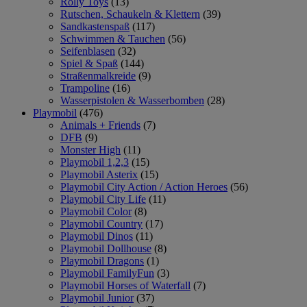
Rolly Toys
(13)
Rutschen, Schaukeln & Klettern
(39)
Sandkastenspaß
(117)
Schwimmen & Tauchen
(56)
Seifenblasen
(32)
Spiel & Spaß
(144)
Straßenmalkreide
(9)
Trampoline
(16)
Wasserpistolen & Wasserbomben
(28)
Playmobil
(476)
Animals + Friends
(7)
DFB
(9)
Monster High
(11)
Playmobil 1,2,3
(15)
Playmobil Asterix
(15)
Playmobil City Action / Action Heroes
(56)
Playmobil City Life
(11)
Playmobil Color
(8)
Playmobil Country
(17)
Playmobil Dinos
(11)
Playmobil Dollhouse
(8)
Playmobil Dragons
(1)
Playmobil FamilyFun
(3)
Playmobil Horses of Waterfall
(7)
Playmobil Junior
(37)