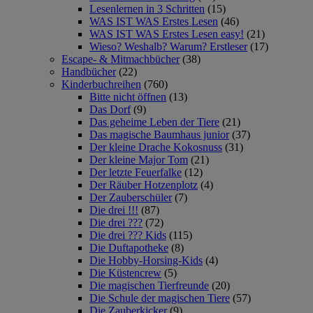
Lesenlernen in 3 Schritten
(15)
WAS IST WAS Erstes Lesen
(46)
WAS IST WAS Erstes Lesen easy!
(21)
Wieso? Weshalb? Warum? Erstleser
(17)
Escape- & Mitmachbücher
(38)
Handbücher
(22)
Kinderbuchreihen
(760)
Bitte nicht öffnen
(13)
Das Dorf
(9)
Das geheime Leben der Tiere
(21)
Das magische Baumhaus junior
(37)
Der kleine Drache Kokosnuss
(31)
Der kleine Major Tom
(21)
Der letzte Feuerfalke
(12)
Der Räuber Hotzenplotz
(4)
Der Zauberschüler
(7)
Die drei !!!
(87)
Die drei ???
(72)
Die drei ??? Kids
(115)
Die Duftapotheke
(8)
Die Hobby-Horsing-Kids
(4)
Die Küstencrew
(5)
Die magischen Tierfreunde
(20)
Die Schule der magischen Tiere
(57)
Die Zauberkicker
(9)