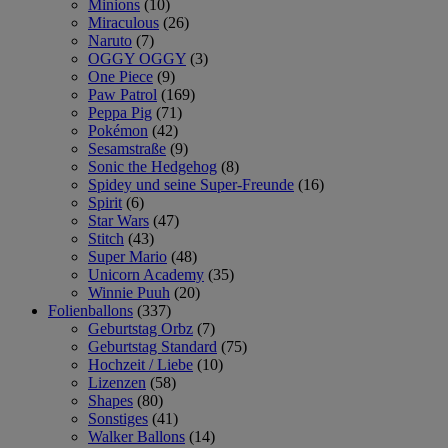
Minions
(10)
Miraculous
(26)
Naruto
(7)
OGGY OGGY
(3)
One Piece
(9)
Paw Patrol
(169)
Peppa Pig
(71)
Pokémon
(42)
Sesamstraße
(9)
Sonic the Hedgehog
(8)
Spidey und seine Super-Freunde
(16)
Spirit
(6)
Star Wars
(47)
Stitch
(43)
Super Mario
(48)
Unicorn Academy
(35)
Winnie Puuh
(20)
Folienballons
(337)
Geburtstag Orbz
(7)
Geburtstag Standard
(75)
Hochzeit / Liebe
(10)
Lizenzen
(58)
Shapes
(80)
Sonstiges
(41)
Walker Ballons
(14)