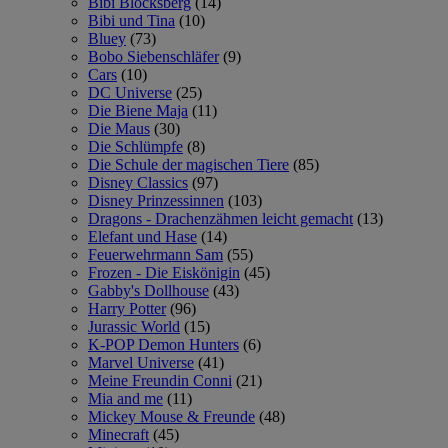
Bibi Blocksberg
(14)
Bibi und Tina
(10)
Bluey
(73)
Bobo Siebenschläfer
(9)
Cars
(10)
DC Universe
(25)
Die Biene Maja
(11)
Die Maus
(30)
Die Schlümpfe
(8)
Die Schule der magischen Tiere
(85)
Disney Classics
(97)
Disney Prinzessinnen
(103)
Dragons - Drachenzähmen leicht gemacht
(13)
Elefant und Hase
(14)
Feuerwehrmann Sam
(55)
Frozen - Die Eiskönigin
(45)
Gabby's Dollhouse
(43)
Harry Potter
(96)
Jurassic World
(15)
K-POP Demon Hunters
(6)
Marvel Universe
(41)
Meine Freundin Conni
(21)
Mia and me
(11)
Mickey Mouse & Freunde
(48)
Minecraft
(45)