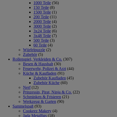
1000 Teile
(56)
150 Teile
(8)
1500 Teile
(1)
200 Teile
(11)
2000 Teile
(4)
3000 Teile
(2)
3x24 Teile
(6)
3x48 Teile
(7)
500 Teile
(3)
60 Teile
(4)
Würfelpuzzle
(2)
Zubehör
(5)
Rollenspiel, Verkleiden & Co.
(307)
Besen & Haushalt
(30)
Feuerwehr, Polizei & Arzt
(44)
Küche & Kaufladen
(91)
Zubehör Kaufladen
(45)
Zubehör Küche
(60)
Nerf
(12)
Prinzessin, Pirat, Ninja & Co.
(22)
Schminken & Frisieren
(21)
Werkzeug & Garten
(90)
Sammelspaß
(93)
Cookeez Makery
(4)
Jada Metalfigs
(18)