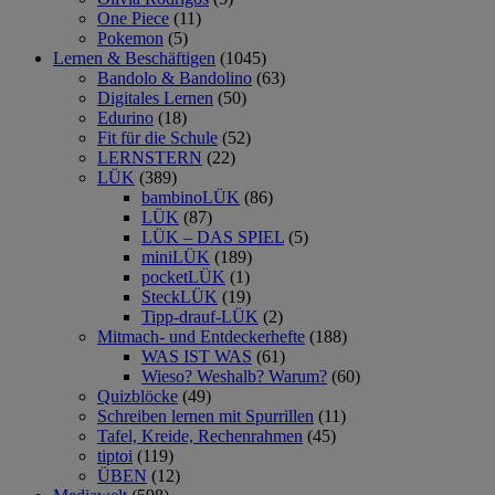
One Piece
(11)
Pokemon
(5)
Lernen & Beschäftigen
(1045)
Bandolo & Bandolino
(63)
Digitales Lernen
(50)
Edurino
(18)
Fit für die Schule
(52)
LERNSTERN
(22)
LÜK
(389)
bambinoLÜK
(86)
LÜK
(87)
LÜK – DAS SPIEL
(5)
miniLÜK
(189)
pocketLÜK
(1)
SteckLÜK
(19)
Tipp-drauf-LÜK
(2)
Mitmach- und Entdeckerhefte
(188)
WAS IST WAS
(61)
Wieso? Weshalb? Warum?
(60)
Quizblöcke
(49)
Schreiben lernen mit Spurrillen
(11)
Tafel, Kreide, Rechenrahmen
(45)
tiptoi
(119)
ÜBEN
(12)