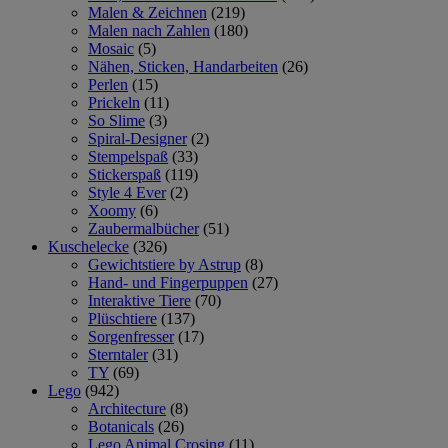
Malen & Zeichnen
(219)
Malen nach Zahlen
(180)
Mosaic
(5)
Nähen, Sticken, Handarbeiten
(26)
Perlen
(15)
Prickeln
(11)
So Slime
(3)
Spiral-Designer
(2)
Stempelspaß
(33)
Stickerspaß
(119)
Style 4 Ever
(2)
Xoomy
(6)
Zaubermalbücher
(51)
Kuschelecke
(326)
Gewichtstiere by Astrup
(8)
Hand- und Fingerpuppen
(27)
Interaktive Tiere
(70)
Plüschtiere
(137)
Sorgenfresser
(17)
Sterntaler
(31)
TY
(69)
Lego
(942)
Architecture
(8)
Botanicals
(26)
Lego Animal Crosing
(11)