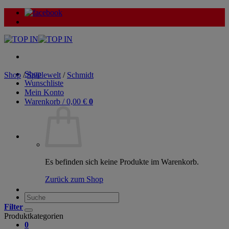
Zum
Inhalt
springen
Shop
Shop
/
Spielewelt
/
Schmidt
Wunschliste
Mein Konto
Warenkorb /
0,00
€
0
Es befinden sich keine Produkte im Warenkorb.
Zurück zum Shop
Suche
nach:
Filter
Produktkategorien
0