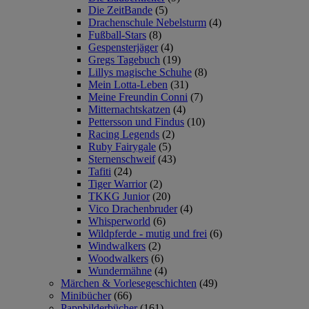
Die ZeitBande
(5)
Drachenschule Nebelsturm
(4)
Fußball-Stars
(8)
Gespensterjäger
(4)
Gregs Tagebuch
(19)
Lillys magische Schuhe
(8)
Mein Lotta-Leben
(31)
Meine Freundin Conni
(7)
Mitternachtskatzen
(4)
Pettersson und Findus
(10)
Racing Legends
(2)
Ruby Fairygale
(5)
Sternenschweif
(43)
Tafiti
(24)
Tiger Warrior
(2)
TKKG Junior
(20)
Vico Drachenbruder
(4)
Whisperworld
(6)
Wildpferde - mutig und frei
(6)
Windwalkers
(2)
Woodwalkers
(6)
Wundermähne
(4)
Märchen & Vorlesegeschichten
(49)
Minibücher
(66)
Pappbilderbücher
(161)