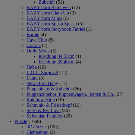
Zubehör
(51)
BABY born Bärenwelt
(12)
BABY born Glam Up
(3)
BABY born Minis
(6)
BABY born Splish Splash
(5)
BABY born Storybook Fairies
(1)
Barbie
(4)
Cave Club
(8)
Corolle
(4)
Dolly Moda
(5)
Kleidung 34-38cm
(1)
Kleidung 39-46cm
(4)
Haba
(19)
L.O.L. Surprise!
(15)
Laura
(8)
New Born Baby
(17)
Puppenhaus & Zubehör
(26)
Puppenzubehör: Puppenwagen, -betten & Co.
(27)
Rainbow High
(10)
Schmink- & Frisierkopf
(11)
Steffi & Evi Love
(80)
Sylvanian Families
(85)
Puzzle
(1069)
3D-Puzzle
(100)
Clementoni
(2)