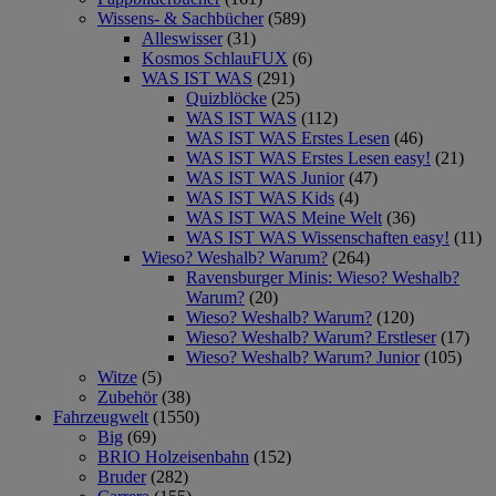
Wissens- & Sachbücher
(589)
Alleswisser
(31)
Kosmos SchlauFUX
(6)
WAS IST WAS
(291)
Quizblöcke
(25)
WAS IST WAS
(112)
WAS IST WAS Erstes Lesen
(46)
WAS IST WAS Erstes Lesen easy!
(21)
WAS IST WAS Junior
(47)
WAS IST WAS Kids
(4)
WAS IST WAS Meine Welt
(36)
WAS IST WAS Wissenschaften easy!
(11)
Wieso? Weshalb? Warum?
(264)
Ravensburger Minis: Wieso? Weshalb?
Warum?
(20)
Wieso? Weshalb? Warum?
(120)
Wieso? Weshalb? Warum? Erstleser
(17)
Wieso? Weshalb? Warum? Junior
(105)
Witze
(5)
Zubehör
(38)
Fahrzeugwelt
(1550)
Big
(69)
BRIO Holzeisenbahn
(152)
Bruder
(282)