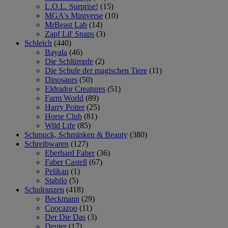
L.O.L. Surprise!
(15)
MGA's Miniverse
(10)
MrBeast Lab
(14)
Zapf Lil' Snaps
(3)
Schleich
(440)
Bayala
(46)
Die Schlümpfe
(2)
Die Schule der magischen Tiere
(11)
Dinosaurs
(50)
Eldrador Creatures
(51)
Farm World
(89)
Harry Potter
(25)
Horse Club
(81)
Wild Life
(85)
Schmuck, Schminken & Beauty
(380)
Schreibwaren
(127)
Eberhard Faber
(36)
Faber Castell
(67)
Pelikan
(1)
Stabilo
(5)
Schulranzen
(418)
Beckmann
(29)
Coocazoo
(11)
Der Die Das
(3)
Deuter
(17)