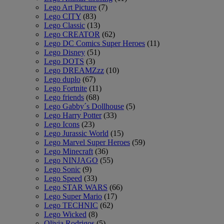
Lego Art Picture
(7)
Lego CITY
(83)
Lego Classic
(13)
Lego CREATOR
(62)
Lego DC Comics Super Heroes
(11)
Lego Disney
(51)
Lego DOTS
(3)
Lego DREAMZzz
(10)
Lego duplo
(67)
Lego Fortnite
(11)
Lego friends
(68)
Lego Gabby´s Dollhouse
(5)
Lego Harry Potter
(33)
Lego Icons
(23)
Lego Jurassic World
(15)
Lego Marvel Super Heroes
(59)
Lego Minecraft
(36)
Lego NINJAGO
(55)
Lego Sonic
(9)
Lego Speed
(33)
Lego STAR WARS
(66)
Lego Super Mario
(17)
Lego TECHNIC
(62)
Lego Wicked
(8)
Olivia Rodrigos
(5)