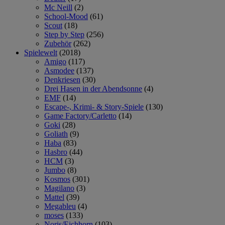
Mc Neill
(2)
School-Mood
(61)
Scout
(18)
Step by Step
(256)
Zubehör
(262)
Spielewelt
(2018)
Amigo
(117)
Asmodee
(137)
Denkriesen
(30)
Drei Hasen in der Abendsonne
(4)
EMF
(14)
Escape-, Krimi- & Story-Spiele
(130)
Game Factory/Carletto
(14)
Goki
(28)
Goliath
(9)
Haba
(83)
Hasbro
(44)
HCM
(3)
Jumbo
(8)
Kosmos
(301)
Magilano
(3)
Mattel
(39)
Megableu
(4)
moses
(133)
Noris/Eichhorn
(103)