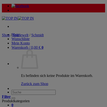
Zum
Inhalt
springen
Shop
Shop
/
Spielewelt
/
Schmidt
Wunschliste
Mein Konto
Warenkorb /
0,00
€
0
Es befinden sich keine Produkte im Warenkorb.
Zurück zum Shop
Suche
nach:
Filter
Produktkategorien
0