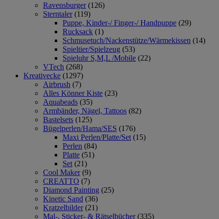
Ravensburger
(126)
Sterntaler
(119)
Puppe, Kinder-/ Finger-/ Handpuppe
(29)
Rucksack
(1)
Schmusetuch/Nackenstütze/Wärmekissen
(14)
Spieltier/Spielzeug
(53)
Spieluhr S,M,L /Mobile
(22)
VTech
(268)
Kreativecke
(1297)
Airbrush
(7)
Alles Könner Kiste
(23)
Aquabeads
(35)
Armbänder, Nägel, Tattoos
(82)
Bastelsets
(125)
Bügelperlen/Hama/SES
(176)
Maxi Perlen/Platte/Set
(15)
Perlen
(84)
Platte
(51)
Set
(21)
Cool Maker
(9)
CREATTO
(7)
Diamond Painting
(25)
Kinetic Sand
(36)
Kratzelbilder
(21)
Mal-, Sticker- & Rätselbücher
(335)