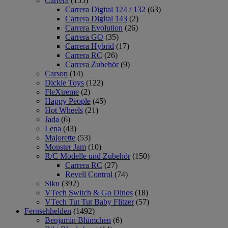
Carrera
(155)
Carrera Digital 124 / 132
(63)
Carrera Digital 143
(2)
Carrera Evolution
(26)
Carrera GO
(35)
Carrera Hybrid
(17)
Carrera RC
(26)
Carrera Zubehör
(9)
Carson
(14)
Dickie Toys
(122)
FleXtreme
(2)
Happy People
(45)
Hot Wheels
(21)
Jada
(6)
Lena
(43)
Majorette
(53)
Monster Jam
(10)
R/C Modelle und Zubehör
(150)
Carrera RC
(27)
Revell Control
(74)
Siku
(392)
VTech Switch & Go Dinos
(18)
VTech Tut Tut Baby Flitzer
(57)
Fernsehhelden
(1492)
Benjamin Blümchen
(6)