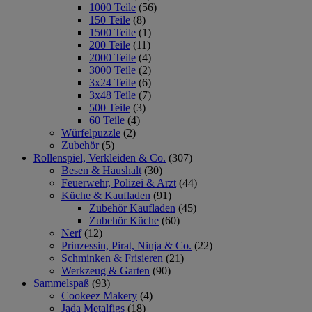
1000 Teile
(56)
150 Teile
(8)
1500 Teile
(1)
200 Teile
(11)
2000 Teile
(4)
3000 Teile
(2)
3x24 Teile
(6)
3x48 Teile
(7)
500 Teile
(3)
60 Teile
(4)
Würfelpuzzle
(2)
Zubehör
(5)
Rollenspiel, Verkleiden & Co.
(307)
Besen & Haushalt
(30)
Feuerwehr, Polizei & Arzt
(44)
Küche & Kaufladen
(91)
Zubehör Kaufladen
(45)
Zubehör Küche
(60)
Nerf
(12)
Prinzessin, Pirat, Ninja & Co.
(22)
Schminken & Frisieren
(21)
Werkzeug & Garten
(90)
Sammelspaß
(93)
Cookeez Makery
(4)
Jada Metalfigs
(18)