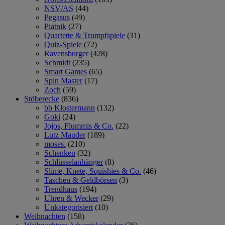
NSV/AS
(44)
Pegasus
(49)
Piatnik
(27)
Quartette & Trumpfspiele
(31)
Quiz-Spiele
(72)
Ravensburger
(428)
Schmidt
(235)
Smart Games
(65)
Spin Master
(17)
Zoch
(59)
Stöberecke
(836)
bb Klostermann
(132)
Goki
(24)
Jojos, Flummis & Co.
(22)
Lutz Mauder
(189)
moses.
(210)
Schenken
(32)
Schlüsselanhänger
(8)
Slime, Knete, Squishies & Co.
(46)
Taschen & Geldbörsen
(3)
Trendhaus
(194)
Uhren & Wecker
(29)
Unkategorisiert
(10)
Weihnachten
(158)