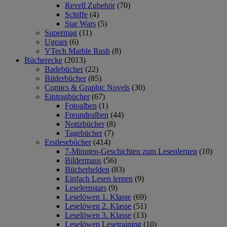
Revell Zubehör
(70)
Schiffe
(4)
Star Wars
(5)
Supermag
(11)
Ugears
(6)
VTech Marble Rush
(8)
Bücherecke
(2013)
Badebücher
(22)
Bilderbücher
(85)
Comics & Graphic Novels
(30)
Eintragbücher
(67)
Fotoalben
(1)
Freundealben
(44)
Notizbücher
(8)
Tagebücher
(7)
Erstlesebücher
(414)
7-Minuten-Geschichten zum Lesenlernen
(10)
Bildermaus
(56)
Bücherhelden
(83)
Einfach Lesen lernen
(9)
Leselernstars
(9)
Leselöwen 1. Klasse
(69)
Leselöwen 2. Klasse
(51)
Leselöwen 3. Klasse
(13)
Leselöwen Lesetraining
(10)