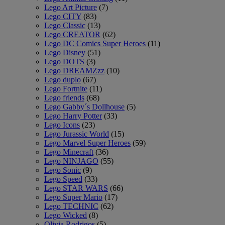
Lego Art Picture
(7)
Lego CITY
(83)
Lego Classic
(13)
Lego CREATOR
(62)
Lego DC Comics Super Heroes
(11)
Lego Disney
(51)
Lego DOTS
(3)
Lego DREAMZzz
(10)
Lego duplo
(67)
Lego Fortnite
(11)
Lego friends
(68)
Lego Gabby´s Dollhouse
(5)
Lego Harry Potter
(33)
Lego Icons
(23)
Lego Jurassic World
(15)
Lego Marvel Super Heroes
(59)
Lego Minecraft
(36)
Lego NINJAGO
(55)
Lego Sonic
(9)
Lego Speed
(33)
Lego STAR WARS
(66)
Lego Super Mario
(17)
Lego TECHNIC
(62)
Lego Wicked
(8)
Olivia Rodrigos
(5)