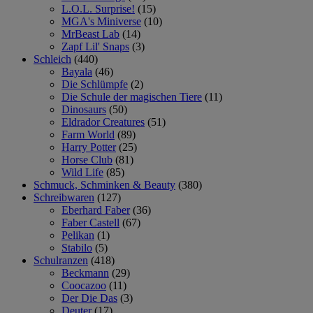
L.O.L. Surprise!
(15)
MGA's Miniverse
(10)
MrBeast Lab
(14)
Zapf Lil' Snaps
(3)
Schleich
(440)
Bayala
(46)
Die Schlümpfe
(2)
Die Schule der magischen Tiere
(11)
Dinosaurs
(50)
Eldrador Creatures
(51)
Farm World
(89)
Harry Potter
(25)
Horse Club
(81)
Wild Life
(85)
Schmuck, Schminken & Beauty
(380)
Schreibwaren
(127)
Eberhard Faber
(36)
Faber Castell
(67)
Pelikan
(1)
Stabilo
(5)
Schulranzen
(418)
Beckmann
(29)
Coocazoo
(11)
Der Die Das
(3)
Deuter
(17)