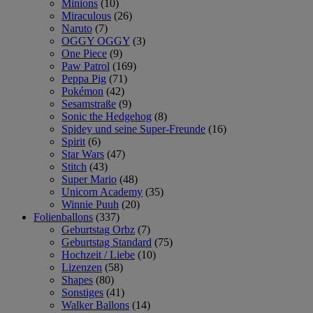
Minions
(10)
Miraculous
(26)
Naruto
(7)
OGGY OGGY
(3)
One Piece
(9)
Paw Patrol
(169)
Peppa Pig
(71)
Pokémon
(42)
Sesamstraße
(9)
Sonic the Hedgehog
(8)
Spidey und seine Super-Freunde
(16)
Spirit
(6)
Star Wars
(47)
Stitch
(43)
Super Mario
(48)
Unicorn Academy
(35)
Winnie Puuh
(20)
Folienballons
(337)
Geburtstag Orbz
(7)
Geburtstag Standard
(75)
Hochzeit / Liebe
(10)
Lizenzen
(58)
Shapes
(80)
Sonstiges
(41)
Walker Ballons
(14)