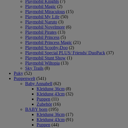
Playmobil Knights
(7)
Playmobil Magic
(2)
Playmobil Miraculous
(15)
Playmobil My Life
(50)
Playmobil Naruto
(3)
Playmobil Novelmore
(6)
Playmobil Pirates
(13)
Playmobil Princess
(5)
Playmobil Princess Magic
(21)
Playmobil Scooby-Doo
(2)
Playmobil Special PLUS/ Friends/ DuoPack
(37)
Playmobil Stunt Show
(1)
Playmobil Wiltopia
(13)
Sky Trails
(8)
Puky
(52)
Puppenwelt
(541)
Baby Annabell
(62)
Kleidung 36cm
(8)
Kleidung 43cm
(32)
Puppen
(11)
Zubehör
(16)
BABY born
(195)
Kleidung 36cm
(17)
Kleidung 43cm
(91)
Puppen
(44)