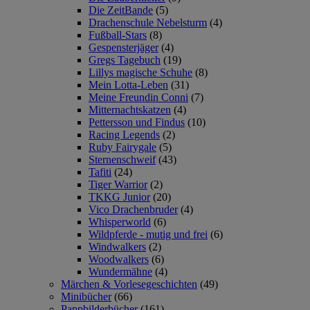
Die ZeitBande
(5)
Drachenschule Nebelsturm
(4)
Fußball-Stars
(8)
Gespensterjäger
(4)
Gregs Tagebuch
(19)
Lillys magische Schuhe
(8)
Mein Lotta-Leben
(31)
Meine Freundin Conni
(7)
Mitternachtskatzen
(4)
Pettersson und Findus
(10)
Racing Legends
(2)
Ruby Fairygale
(5)
Sternenschweif
(43)
Tafiti
(24)
Tiger Warrior
(2)
TKKG Junior
(20)
Vico Drachenbruder
(4)
Whisperworld
(6)
Wildpferde - mutig und frei
(6)
Windwalkers
(2)
Woodwalkers
(6)
Wundermähne
(4)
Märchen & Vorlesegeschichten
(49)
Minibücher
(66)
Pappbilderbücher
(161)