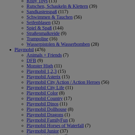
Rolly Toys
(13)
Rutschen, Schaukeln & Klettern
(39)
Sandkastenspaß
(117)
Schwimmen & Tauchen
(56)
Seifenblasen
(32)
Spiel & Spaß
(144)
Straßenmalkreide
(9)
Trampoline
(16)
Wasserpistolen & Wasserbomben
(28)
Playmobil
(476)
Animals + Friends
(7)
DFB
(9)
Monster High
(11)
Playmobil 1,2,3
(15)
Playmobil Asterix
(15)
Playmobil City Action / Action Heroes
(56)
Playmobil City Life
(11)
Playmobil Color
(8)
Playmobil Country
(17)
Playmobil Dinos
(11)
Playmobil Dollhouse
(8)
Playmobil Dragons
(1)
Playmobil FamilyFun
(3)
Playmobil Horses of Waterfall
(7)
Playmobil Junior
(37)