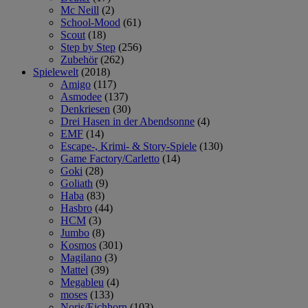
Mc Neill
(2)
School-Mood
(61)
Scout
(18)
Step by Step
(256)
Zubehör
(262)
Spielewelt
(2018)
Amigo
(117)
Asmodee
(137)
Denkriesen
(30)
Drei Hasen in der Abendsonne
(4)
EMF
(14)
Escape-, Krimi- & Story-Spiele
(130)
Game Factory/Carletto
(14)
Goki
(28)
Goliath
(9)
Haba
(83)
Hasbro
(44)
HCM
(3)
Jumbo
(8)
Kosmos
(301)
Magilano
(3)
Mattel
(39)
Megableu
(4)
moses
(133)
Noris/Eichhorn
(103)