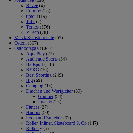
Mediawelt
(598)
Bitzee
(4)
Edurino
(18)
tiptoi
(119)
Tobi
(2)
Tonies
(376)
VTech
(78)
Musik & Instrumente
(57)
Ostern
(307)
Outdoorspaß
(1045)
AquaPlay
(27)
Authentic Sports
(34)
Ballsport
(118)
BERG
(56)
Best Sporting
(249)
Big
(69)
Camping
(13)
Drachen und Wurfgleiter
(69)
Günther
(54)
Invento
(13)
Fitness
(27)
Hudora
(50)
Pools und Zubehör
(93)
Roller, Inliner, Skateboard & Co
(147)
Rollplay
(5)