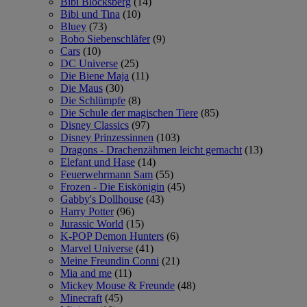
Bibi Blocksberg
(14)
Bibi und Tina
(10)
Bluey
(73)
Bobo Siebenschläfer
(9)
Cars
(10)
DC Universe
(25)
Die Biene Maja
(11)
Die Maus
(30)
Die Schlümpfe
(8)
Die Schule der magischen Tiere
(85)
Disney Classics
(97)
Disney Prinzessinnen
(103)
Dragons - Drachenzähmen leicht gemacht
(13)
Elefant und Hase
(14)
Feuerwehrmann Sam
(55)
Frozen - Die Eiskönigin
(45)
Gabby's Dollhouse
(43)
Harry Potter
(96)
Jurassic World
(15)
K-POP Demon Hunters
(6)
Marvel Universe
(41)
Meine Freundin Conni
(21)
Mia and me
(11)
Mickey Mouse & Freunde
(48)
Minecraft
(45)