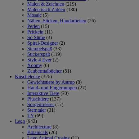
Malen & Zeichnen
(219)
Malen nach Zahlen
(180)
Mosaic
(5)
Nähen, Sticken, Handarbeiten
(26)
Perlen
(15)
Prickeln
(11)
So Slime
(3)
Spiral-Designer
(2)
Stempelspaß
(33)
Stickerspaß
(119)
Style 4 Ever
(2)
Xoomy
(6)
Zaubermalbücher
(51)
Kuschelecke
(326)
Gewichtstiere by Astrup
(8)
Hand- und Fingerpuppen
(27)
Interaktive Tiere
(70)
Plüschtiere
(137)
Sorgenfresser
(17)
Sterntaler
(31)
TY
(69)
Lego
(942)
Architecture
(8)
Botanicals
(26)
Lego Animal Crosing
(11)