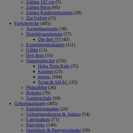
Zahlen 102 cm
(5)
Zahlen 80cm
(60)
Zahlen Kindergeburtstag
(28)
Zur Geburt
(15)
Forscherecke
(485)
Ausgrabungssets
(38)
Detektivausrüstung
(57)
Die drei ???
(40)
Experimentierkästen
(111)
Glibbi
(13)
Hex Bots
(10)
Naturentdecker
(216)
Haba Terra Kids
(35)
Kosmos
(23)
moses.
(104)
Scout & ADAC
(35)
PhänoMint
(26)
Roboter
(70)
Zauberschule
(10)
Geburtstagsparty
(405)
Einladungskarten
(24)
Geburtstagskerzen & -kränze
(54)
Latexballons
(71)
Partydeko
(140)
Spielideen & Partygeschenke
(59)