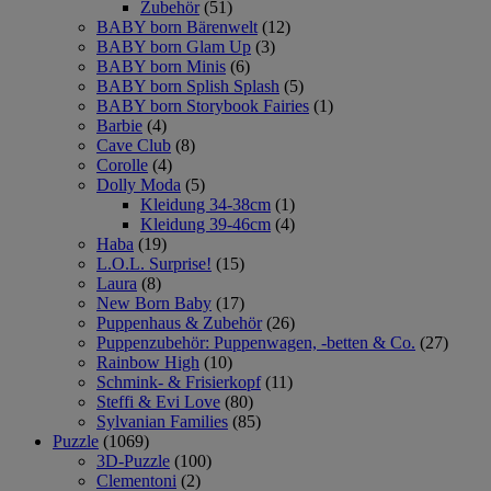
Zubehör
(51)
BABY born Bärenwelt
(12)
BABY born Glam Up
(3)
BABY born Minis
(6)
BABY born Splish Splash
(5)
BABY born Storybook Fairies
(1)
Barbie
(4)
Cave Club
(8)
Corolle
(4)
Dolly Moda
(5)
Kleidung 34-38cm
(1)
Kleidung 39-46cm
(4)
Haba
(19)
L.O.L. Surprise!
(15)
Laura
(8)
New Born Baby
(17)
Puppenhaus & Zubehör
(26)
Puppenzubehör: Puppenwagen, -betten & Co.
(27)
Rainbow High
(10)
Schmink- & Frisierkopf
(11)
Steffi & Evi Love
(80)
Sylvanian Families
(85)
Puzzle
(1069)
3D-Puzzle
(100)
Clementoni
(2)