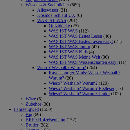
Wissens- & Sachbücher
(589)
Alleswisser
(31)
Kosmos SchlauFUX
(6)
WAS IST WAS
(291)
Quizblöcke
(25)
WAS IST WAS
(112)
WAS IST WAS Erstes Lesen
(46)
WAS IST WAS Erstes Lesen easy!
(21)
WAS IST WAS Junior
(47)
WAS IST WAS Kids
(4)
WAS IST WAS Meine Welt
(36)
WAS IST WAS Wissenschaften easy!
(11)
Wieso? Weshalb? Warum?
(264)
Ravensburger Minis: Wieso? Weshalb?
Warum?
(20)
Wieso? Weshalb? Warum?
(120)
Wieso? Weshalb? Warum? Erstleser
(17)
Wieso? Weshalb? Warum? Junior
(105)
Witze
(5)
Zubehör
(38)
Fahrzeugwelt
(1550)
Big
(69)
BRIO Holzeisenbahn
(152)
Bruder
(282)