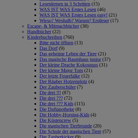
Lesenlernen in 3 Schritten
(15)
WAS IST WAS Erstes Lesen
(46)
WAS IST WAS Erstes Lesen easy!
(21)
Wieso? Weshalb? Warum? Erstleser
(17)
Escape- & Mitmachbücher
(38)
Handbücher
(22)
Kinderbuchreihen
(760)
Bitte nicht öffnen
(13)
Das Dorf
(9)
Das geheime Leben der Tiere
(21)
Das magische Baumhaus junior
(37)
Der kleine Drache Kokosnuss
(31)
Der kleine Major Tom
(21)
Der letzte Feuerfalke
(12)
Der Räuber Hotzenplotz
(4)
Der Zauberschüler
(7)
Die drei !!!
(87)
Die drei ???
(72)
Die drei ??? Kids
(115)
Die Duftapotheke
(8)
Die Hobby-Horsing-Kids
(4)
Die Küstencrew
(5)
Die magischen Tierfreunde
(20)
Die Schule der magischen Tiere
(57)
Die Zauberkicker
(9)