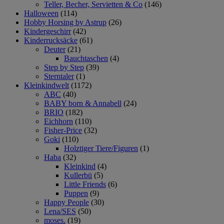
Teller, Becher, Servietten & Co
(146)
Halloween
(114)
Hobby Horsing by Astrup
(26)
Kindergeschirr
(42)
Kinderrucksäcke
(61)
Deuter
(21)
Bauchtaschen
(4)
Step by Step
(39)
Sterntaler
(1)
Kleinkindwelt
(1172)
ABC
(40)
BABY born & Annabell
(24)
BRIO
(182)
Eichhorn
(110)
Fisher-Price
(32)
Goki
(110)
Holztiger Tiere/Figuren
(1)
Haba
(32)
Kleinkind
(4)
Kullerbü
(5)
Little Friends
(6)
Puppen
(9)
Happy People
(30)
Lena/SES
(50)
moses.
(19)