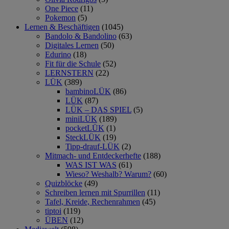
One Piece
(11)
Pokemon
(5)
Lernen & Beschäftigen
(1045)
Bandolo & Bandolino
(63)
Digitales Lernen
(50)
Edurino
(18)
Fit für die Schule
(52)
LERNSTERN
(22)
LÜK
(389)
bambinoLÜK
(86)
LÜK
(87)
LÜK – DAS SPIEL
(5)
miniLÜK
(189)
pocketLÜK
(1)
SteckLÜK
(19)
Tipp-drauf-LÜK
(2)
Mitmach- und Entdeckerhefte
(188)
WAS IST WAS
(61)
Wieso? Weshalb? Warum?
(60)
Quizblöcke
(49)
Schreiben lernen mit Spurrillen
(11)
Tafel, Kreide, Rechenrahmen
(45)
tiptoi
(119)
ÜBEN
(12)