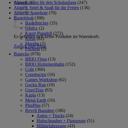
Aktuell: Alles für den Schulanfang
(247)
Warenkorb
Aktuell: Spiel & Spaß für die Ferien
(136)
Aktuelle Angebote
(70)
Bastelshop
(398)
Bastelbücher
(35)
Glorex
(2)
Knorr Prandell
(272)
Es befinden sich keine Produkte im Warenkorb.
Kreul
(82)
Marabu
(2)
Zurück zum Shop
Prickeln
(2)
Bauecke
(978)
BRIO Flora
(13)
BRIO Holzeisenbahn
(152)
Cobi
(360)
Constructor
(16)
Games Workshop
(62)
Gecko Run
(10)
GraviTrax
(63)
Kapla
(13)
Metal Earth
(10)
PlusPlus
(57)
Revell Bausätze
(186)
Autos + Trucks
(24)
Hubschrauber + Flugzeuge
(51)
Militärfahrzeuge
(43)