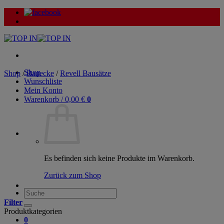
Zum
Inhalt
springen
Shop
Shop
/
Bauecke
/
Revell Bausätze
Wunschliste
Mein Konto
Warenkorb /
0,00
€
0
Es befinden sich keine Produkte im Warenkorb.
Zurück zum Shop
Suche
nach:
Filter
Produktkategorien
0