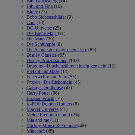
Bibi Blocksberg
(14)
Bibi und Tina
(10)
Bluey
(73)
Bobo Siebenschläfer
(9)
Cars
(10)
DC Universe
(25)
Die Biene Maja
(11)
Die Maus
(30)
Die Schlümpfe
(8)
Die Schule der magischen Tiere
(85)
Disney Classics
(97)
Disney Prinzessinnen
(103)
Dragons - Drachenzähmen leicht gemacht
(13)
Elefant und Hase
(14)
Feuerwehrmann Sam
(55)
Frozen - Die Eiskönigin
(45)
Gabby's Dollhouse
(43)
Harry Potter
(96)
Jurassic World
(15)
K-POP Demon Hunters
(6)
Marvel Universe
(41)
Meine Freundin Conni
(21)
Mia and me
(11)
Mickey Mouse & Freunde
(48)
Minecraft
(45)