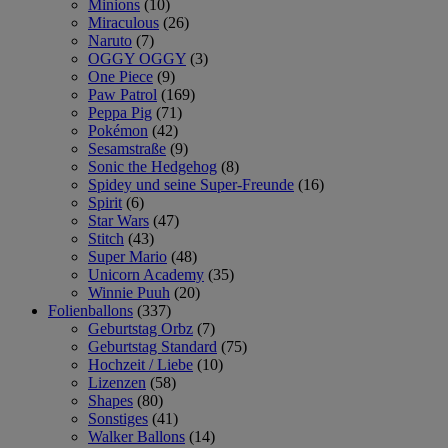
Minions
(10)
Miraculous
(26)
Naruto
(7)
OGGY OGGY
(3)
One Piece
(9)
Paw Patrol
(169)
Peppa Pig
(71)
Pokémon
(42)
Sesamstraße
(9)
Sonic the Hedgehog
(8)
Spidey und seine Super-Freunde
(16)
Spirit
(6)
Star Wars
(47)
Stitch
(43)
Super Mario
(48)
Unicorn Academy
(35)
Winnie Puuh
(20)
Folienballons
(337)
Geburtstag Orbz
(7)
Geburtstag Standard
(75)
Hochzeit / Liebe
(10)
Lizenzen
(58)
Shapes
(80)
Sonstiges
(41)
Walker Ballons
(14)