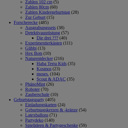
Zahlen 102 cm
(5)
Zahlen 80cm
(60)
Zahlen Kindergeburtstag
(28)
Zur Geburt
(15)
Forscherecke
(485)
Ausgrabungssets
(38)
Detektivausrüstung
(57)
Die drei ???
(40)
Experimentierkästen
(111)
Glibbi
(13)
Hex Bots
(10)
Naturentdecker
(216)
Haba Terra Kids
(35)
Kosmos
(23)
moses.
(104)
Scout & ADAC
(35)
PhänoMint
(26)
Roboter
(70)
Zauberschule
(10)
Geburtstagsparty
(405)
Einladungskarten
(24)
Geburtstagskerzen & -kränze
(54)
Latexballons
(71)
Partydeko
(140)
Spielideen & Partygeschenke
(59)