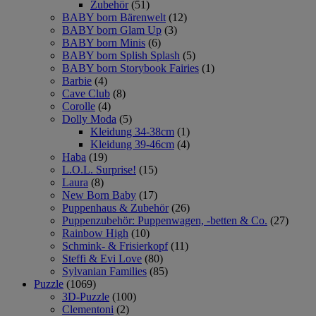
Zubehör
(51)
BABY born Bärenwelt
(12)
BABY born Glam Up
(3)
BABY born Minis
(6)
BABY born Splish Splash
(5)
BABY born Storybook Fairies
(1)
Barbie
(4)
Cave Club
(8)
Corolle
(4)
Dolly Moda
(5)
Kleidung 34-38cm
(1)
Kleidung 39-46cm
(4)
Haba
(19)
L.O.L. Surprise!
(15)
Laura
(8)
New Born Baby
(17)
Puppenhaus & Zubehör
(26)
Puppenzubehör: Puppenwagen, -betten & Co.
(27)
Rainbow High
(10)
Schmink- & Frisierkopf
(11)
Steffi & Evi Love
(80)
Sylvanian Families
(85)
Puzzle
(1069)
3D-Puzzle
(100)
Clementoni
(2)