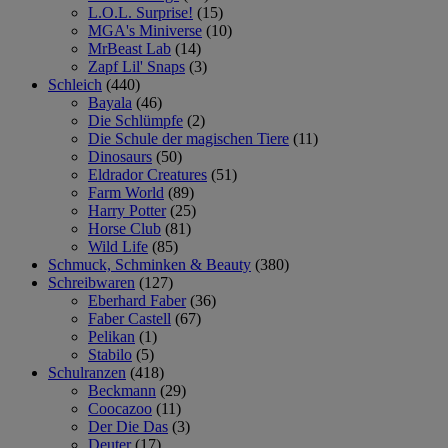
L.O.L. Surprise!
(15)
MGA's Miniverse
(10)
MrBeast Lab
(14)
Zapf Lil' Snaps
(3)
Schleich
(440)
Bayala
(46)
Die Schlümpfe
(2)
Die Schule der magischen Tiere
(11)
Dinosaurs
(50)
Eldrador Creatures
(51)
Farm World
(89)
Harry Potter
(25)
Horse Club
(81)
Wild Life
(85)
Schmuck, Schminken & Beauty
(380)
Schreibwaren
(127)
Eberhard Faber
(36)
Faber Castell
(67)
Pelikan
(1)
Stabilo
(5)
Schulranzen
(418)
Beckmann
(29)
Coocazoo
(11)
Der Die Das
(3)
Deuter
(17)