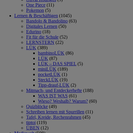
One Piece
(11)
Pokemon
(5)
Lernen & Beschäftigen
(1045)
Bandolo & Bandolino
(63)
Digitales Lernen
(50)
Edurino
(18)
Fit für die Schule
(52)
LERNSTERN
(22)
LÜK
(389)
bambinoLÜK
(86)
LÜK
(87)
LÜK – DAS SPIEL
(5)
miniLÜK
(189)
pocketLÜK
(1)
SteckLÜK
(19)
Tipp-drauf-LÜK
(2)
Mitmach- und Entdeckerhefte
(188)
WAS IST WAS
(61)
Wieso? Weshalb? Warum?
(60)
Quizblöcke
(49)
Schreiben lernen mit Spurrillen
(11)
Tafel, Kreide, Rechenrahmen
(45)
tiptoi
(119)
ÜBEN
(12)