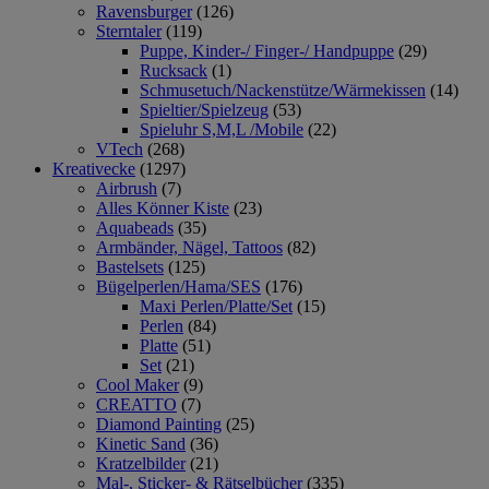
Ravensburger
(126)
Sterntaler
(119)
Puppe, Kinder-/ Finger-/ Handpuppe
(29)
Rucksack
(1)
Schmusetuch/Nackenstütze/Wärmekissen
(14)
Spieltier/Spielzeug
(53)
Spieluhr S,M,L /Mobile
(22)
VTech
(268)
Kreativecke
(1297)
Airbrush
(7)
Alles Könner Kiste
(23)
Aquabeads
(35)
Armbänder, Nägel, Tattoos
(82)
Bastelsets
(125)
Bügelperlen/Hama/SES
(176)
Maxi Perlen/Platte/Set
(15)
Perlen
(84)
Platte
(51)
Set
(21)
Cool Maker
(9)
CREATTO
(7)
Diamond Painting
(25)
Kinetic Sand
(36)
Kratzelbilder
(21)
Mal-, Sticker- & Rätselbücher
(335)