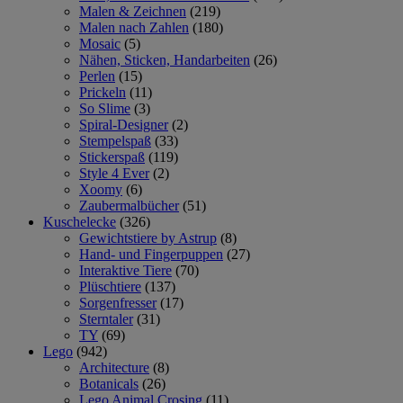
Malen & Zeichnen
(219)
Malen nach Zahlen
(180)
Mosaic
(5)
Nähen, Sticken, Handarbeiten
(26)
Perlen
(15)
Prickeln
(11)
So Slime
(3)
Spiral-Designer
(2)
Stempelspaß
(33)
Stickerspaß
(119)
Style 4 Ever
(2)
Xoomy
(6)
Zaubermalbücher
(51)
Kuschelecke
(326)
Gewichtstiere by Astrup
(8)
Hand- und Fingerpuppen
(27)
Interaktive Tiere
(70)
Plüschtiere
(137)
Sorgenfresser
(17)
Sterntaler
(31)
TY
(69)
Lego
(942)
Architecture
(8)
Botanicals
(26)
Lego Animal Crosing
(11)