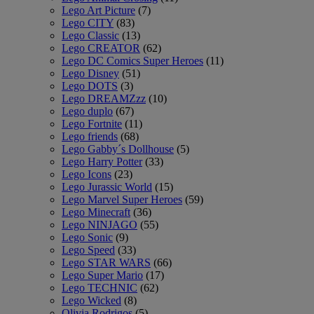
Lego Art Picture
(7)
Lego CITY
(83)
Lego Classic
(13)
Lego CREATOR
(62)
Lego DC Comics Super Heroes
(11)
Lego Disney
(51)
Lego DOTS
(3)
Lego DREAMZzz
(10)
Lego duplo
(67)
Lego Fortnite
(11)
Lego friends
(68)
Lego Gabby´s Dollhouse
(5)
Lego Harry Potter
(33)
Lego Icons
(23)
Lego Jurassic World
(15)
Lego Marvel Super Heroes
(59)
Lego Minecraft
(36)
Lego NINJAGO
(55)
Lego Sonic
(9)
Lego Speed
(33)
Lego STAR WARS
(66)
Lego Super Mario
(17)
Lego TECHNIC
(62)
Lego Wicked
(8)
Olivia Rodrigos
(5)