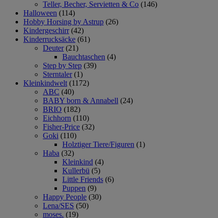
Teller, Becher, Servietten & Co
(146)
Halloween
(114)
Hobby Horsing by Astrup
(26)
Kindergeschirr
(42)
Kinderrucksäcke
(61)
Deuter
(21)
Bauchtaschen
(4)
Step by Step
(39)
Sterntaler
(1)
Kleinkindwelt
(1172)
ABC
(40)
BABY born & Annabell
(24)
BRIO
(182)
Eichhorn
(110)
Fisher-Price
(32)
Goki
(110)
Holztiger Tiere/Figuren
(1)
Haba
(32)
Kleinkind
(4)
Kullerbü
(5)
Little Friends
(6)
Puppen
(9)
Happy People
(30)
Lena/SES
(50)
moses.
(19)