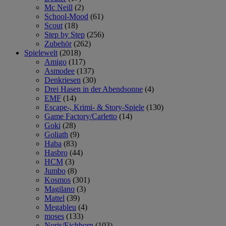
Mc Neill
(2)
School-Mood
(61)
Scout
(18)
Step by Step
(256)
Zubehör
(262)
Spielewelt
(2018)
Amigo
(117)
Asmodee
(137)
Denkriesen
(30)
Drei Hasen in der Abendsonne
(4)
EMF
(14)
Escape-, Krimi- & Story-Spiele
(130)
Game Factory/Carletto
(14)
Goki
(28)
Goliath
(9)
Haba
(83)
Hasbro
(44)
HCM
(3)
Jumbo
(8)
Kosmos
(301)
Magilano
(3)
Mattel
(39)
Megableu
(4)
moses
(133)
Noris/Eichhorn
(103)