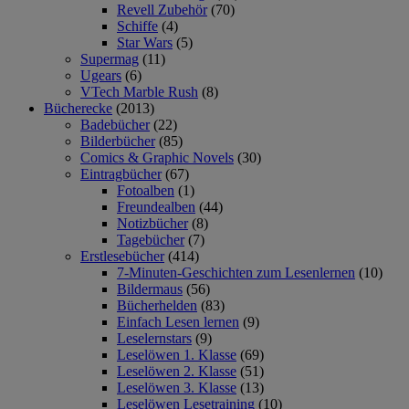
Revell Zubehör
(70)
Schiffe
(4)
Star Wars
(5)
Supermag
(11)
Ugears
(6)
VTech Marble Rush
(8)
Bücherecke
(2013)
Badebücher
(22)
Bilderbücher
(85)
Comics & Graphic Novels
(30)
Eintragbücher
(67)
Fotoalben
(1)
Freundealben
(44)
Notizbücher
(8)
Tagebücher
(7)
Erstlesebücher
(414)
7-Minuten-Geschichten zum Lesenlernen
(10)
Bildermaus
(56)
Bücherhelden
(83)
Einfach Lesen lernen
(9)
Leselernstars
(9)
Leselöwen 1. Klasse
(69)
Leselöwen 2. Klasse
(51)
Leselöwen 3. Klasse
(13)
Leselöwen Lesetraining
(10)