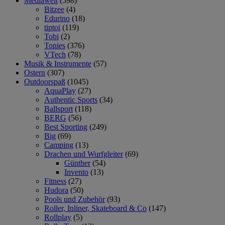
Mediawelt
(598)
Bitzee
(4)
Edurino
(18)
tiptoi
(119)
Tobi
(2)
Tonies
(376)
VTech
(78)
Musik & Instrumente
(57)
Ostern
(307)
Outdoorspaß
(1045)
AquaPlay
(27)
Authentic Sports
(34)
Ballsport
(118)
BERG
(56)
Best Sporting
(249)
Big
(69)
Camping
(13)
Drachen und Wurfgleiter
(69)
Günther
(54)
Invento
(13)
Fitness
(27)
Hudora
(50)
Pools und Zubehör
(93)
Roller, Inliner, Skateboard & Co
(147)
Rollplay
(5)