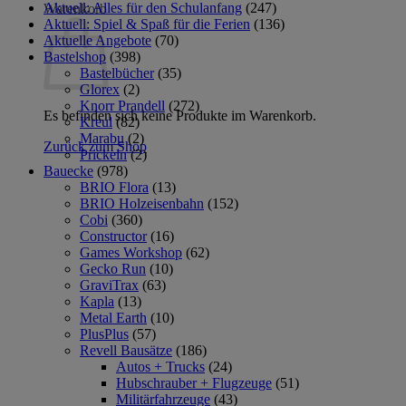
Aktuell: Alles für den Schulanfang
(247)
Warenkorb
Aktuell: Spiel & Spaß für die Ferien
(136)
Aktuelle Angebote
(70)
Bastelshop
(398)
Bastelbücher
(35)
Glorex
(2)
Knorr Prandell
(272)
Es befinden sich keine Produkte im Warenkorb.
Kreul
(82)
Marabu
(2)
Zurück zum Shop
Prickeln
(2)
Bauecke
(978)
BRIO Flora
(13)
BRIO Holzeisenbahn
(152)
Cobi
(360)
Constructor
(16)
Games Workshop
(62)
Gecko Run
(10)
GraviTrax
(63)
Kapla
(13)
Metal Earth
(10)
PlusPlus
(57)
Revell Bausätze
(186)
Autos + Trucks
(24)
Hubschrauber + Flugzeuge
(51)
Militärfahrzeuge
(43)