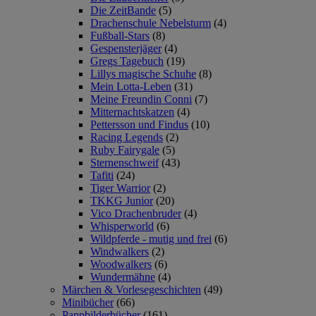
Die ZeitBande
(5)
Drachenschule Nebelsturm
(4)
Fußball-Stars
(8)
Gespensterjäger
(4)
Gregs Tagebuch
(19)
Lillys magische Schuhe
(8)
Mein Lotta-Leben
(31)
Meine Freundin Conni
(7)
Mitternachtskatzen
(4)
Pettersson und Findus
(10)
Racing Legends
(2)
Ruby Fairygale
(5)
Sternenschweif
(43)
Tafiti
(24)
Tiger Warrior
(2)
TKKG Junior
(20)
Vico Drachenbruder
(4)
Whisperworld
(6)
Wildpferde - mutig und frei
(6)
Windwalkers
(2)
Woodwalkers
(6)
Wundermähne
(4)
Märchen & Vorlesegeschichten
(49)
Minibücher
(66)
Pappbilderbücher
(161)