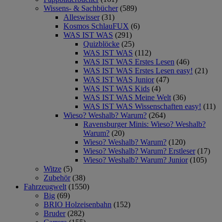
Wissens- & Sachbücher
(589)
Alleswisser
(31)
Kosmos SchlauFUX
(6)
WAS IST WAS
(291)
Quizblöcke
(25)
WAS IST WAS
(112)
WAS IST WAS Erstes Lesen
(46)
WAS IST WAS Erstes Lesen easy!
(21)
WAS IST WAS Junior
(47)
WAS IST WAS Kids
(4)
WAS IST WAS Meine Welt
(36)
WAS IST WAS Wissenschaften easy!
(11)
Wieso? Weshalb? Warum?
(264)
Ravensburger Minis: Wieso? Weshalb?
Warum?
(20)
Wieso? Weshalb? Warum?
(120)
Wieso? Weshalb? Warum? Erstleser
(17)
Wieso? Weshalb? Warum? Junior
(105)
Witze
(5)
Zubehör
(38)
Fahrzeugwelt
(1550)
Big
(69)
BRIO Holzeisenbahn
(152)
Bruder
(282)