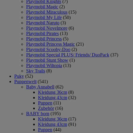
Playmobil Knights
(7)
Playmobil Magic
(2)
Playmobil Miraculous
(15)
Playmobil My Life
(50)
Playmobil Naruto
(3)
Playmobil Novelmore
(6)
Playmobil Pirates
(13)
Playmobil Princess
(5)
Playmobil Princess Magic
(21)
Playmobil Scooby-Doo
(2)
Playmobil Special PLUS/ Friends/ DuoPack
(37)
Playmobil Stunt Show
(1)
Playmobil Wiltopia
(13)
Sky Trails
(8)
Puky
(52)
Puppenwelt
(541)
Baby Annabell
(62)
Kleidung 36cm
(8)
Kleidung 43cm
(32)
Puppen
(11)
Zubehör
(16)
BABY born
(195)
Kleidung 36cm
(17)
Kleidung 43cm
(91)
Puppen
(44)