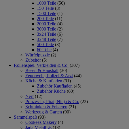
1000 Teile
(56)
150 Teile
(8)
1500 Teile
(1)
200 Teile
(11)
2000 Teile
(4)
3000 Teile
(2)
3x24 Teile
(6)
3x48 Teile
(7)
500 Teile
(3)
60 Teile
(4)
Würfelpuzzle
(2)
Zubehör
(5)
Rollenspiel, Verkleiden & Co.
(307)
Besen & Haushalt
(30)
Feuerwehr, Polizei & Arzt
(44)
Küche & Kaufladen
(91)
Zubehör Kaufladen
(45)
Zubehör Küche
(60)
Nerf
(12)
Prinzessin, Pirat, Ninja & Co.
(22)
Schminken & Frisieren
(21)
Werkzeug & Garten
(90)
Sammelspaß
(93)
Cookeez Makery
(4)
Jada Metalfigs
(18)