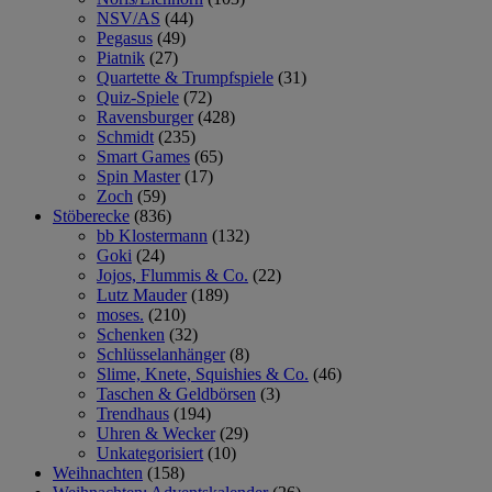
NSV/AS
(44)
Pegasus
(49)
Piatnik
(27)
Quartette & Trumpfspiele
(31)
Quiz-Spiele
(72)
Ravensburger
(428)
Schmidt
(235)
Smart Games
(65)
Spin Master
(17)
Zoch
(59)
Stöberecke
(836)
bb Klostermann
(132)
Goki
(24)
Jojos, Flummis & Co.
(22)
Lutz Mauder
(189)
moses.
(210)
Schenken
(32)
Schlüsselanhänger
(8)
Slime, Knete, Squishies & Co.
(46)
Taschen & Geldbörsen
(3)
Trendhaus
(194)
Uhren & Wecker
(29)
Unkategorisiert
(10)
Weihnachten
(158)