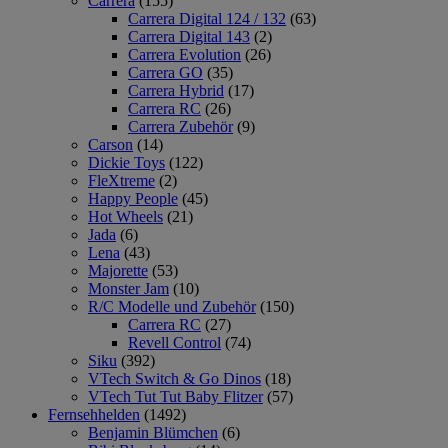
Carrera
(155)
Carrera Digital 124 / 132
(63)
Carrera Digital 143
(2)
Carrera Evolution
(26)
Carrera GO
(35)
Carrera Hybrid
(17)
Carrera RC
(26)
Carrera Zubehör
(9)
Carson
(14)
Dickie Toys
(122)
FleXtreme
(2)
Happy People
(45)
Hot Wheels
(21)
Jada
(6)
Lena
(43)
Majorette
(53)
Monster Jam
(10)
R/C Modelle und Zubehör
(150)
Carrera RC
(27)
Revell Control
(74)
Siku
(392)
VTech Switch & Go Dinos
(18)
VTech Tut Tut Baby Flitzer
(57)
Fernsehhelden
(1492)
Benjamin Blümchen
(6)