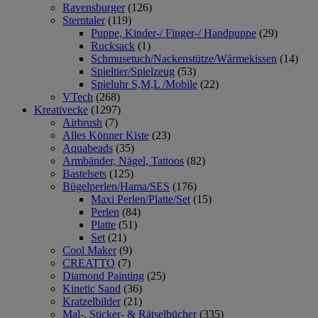
Ravensburger
(126)
Sterntaler
(119)
Puppe, Kinder-/ Finger-/ Handpuppe
(29)
Rucksack
(1)
Schmusetuch/Nackenstütze/Wärmekissen
(14)
Spieltier/Spielzeug
(53)
Spieluhr S,M,L /Mobile
(22)
VTech
(268)
Kreativecke
(1297)
Airbrush
(7)
Alles Könner Kiste
(23)
Aquabeads
(35)
Armbänder, Nägel, Tattoos
(82)
Bastelsets
(125)
Bügelperlen/Hama/SES
(176)
Maxi Perlen/Platte/Set
(15)
Perlen
(84)
Platte
(51)
Set
(21)
Cool Maker
(9)
CREATTO
(7)
Diamond Painting
(25)
Kinetic Sand
(36)
Kratzelbilder
(21)
Mal-, Sticker- & Rätselbücher
(335)