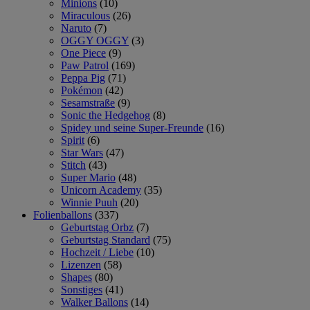
Minions
(10)
Miraculous
(26)
Naruto
(7)
OGGY OGGY
(3)
One Piece
(9)
Paw Patrol
(169)
Peppa Pig
(71)
Pokémon
(42)
Sesamstraße
(9)
Sonic the Hedgehog
(8)
Spidey und seine Super-Freunde
(16)
Spirit
(6)
Star Wars
(47)
Stitch
(43)
Super Mario
(48)
Unicorn Academy
(35)
Winnie Puuh
(20)
Folienballons
(337)
Geburtstag Orbz
(7)
Geburtstag Standard
(75)
Hochzeit / Liebe
(10)
Lizenzen
(58)
Shapes
(80)
Sonstiges
(41)
Walker Ballons
(14)