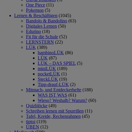
One Piece
(11)
Pokemon
(5)
Lernen & Beschäftigen
(1045)
Bandolo & Bandolino
(63)
Digitales Lernen
(50)
Edurino
(18)
Fit für die Schule
(52)
LERNSTERN
(22)
LÜK
(389)
bambinoLÜK
(86)
LÜK
(87)
LÜK – DAS SPIEL
(5)
miniLÜK
(189)
pocketLÜK
(1)
SteckLÜK
(19)
Tipp-drauf-LÜK
(2)
Mitmach- und Entdeckerhefte
(188)
WAS IST WAS
(61)
Wieso? Weshalb? Warum?
(60)
Quizblöcke
(49)
Schreiben lernen mit Spurrillen
(11)
Tafel, Kreide, Rechenrahmen
(45)
tiptoi
(119)
ÜBEN
(12)