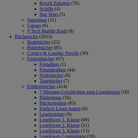
Revell Zubehör
(70)
Schiffe
(4)
Star Wars
(5)
Supermag
(11)
Ugears
(6)
VTech Marble Rush
(8)
Bücherecke
(2013)
Badebücher
(22)
Bilderbücher
(85)
Comics & Graphic Novels
(30)
Eintragbücher
(67)
Fotoalben
(1)
Freundealben
(44)
Notizbücher
(8)
Tagebücher
(7)
Erstlesebücher
(414)
7-Minuten-Geschichten zum Lesenlernen
(10)
Bildermaus
(56)
Bücherhelden
(83)
Einfach Lesen lernen
(9)
Leselernstars
(9)
Leselöwen 1. Klasse
(69)
Leselöwen 2. Klasse
(51)
Leselöwen 3. Klasse
(13)
Leselöwen Lesetraining
(10)