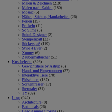
Malen & Zeichnen
(219)
Malen nach Zahlen
(180)
Mosaic
(5)
Nähen, Sticken, Handarbeiten
(26)
Perlen
(15)
Prickeln
(11)
So Slime
(3)
Spiral-Designer
(2)
Stempelspaß
(33)
Stickerspaß
(119)
Style 4 Ever
(2)
Xoomy
(6)
Zaubermalbücher
(51)
Kuschelecke
(326)
Gewichtstiere by Astrup
(8)
Hand- und Fingerpuppen
(27)
Interaktive Tiere
(70)
Plüschtiere
(137)
Sorgenfresser
(17)
Sterntaler
(31)
TY
(69)
Lego
(942)
Architecture
(8)
Botanicals
(26)
Lego Animal Crosing
(11)