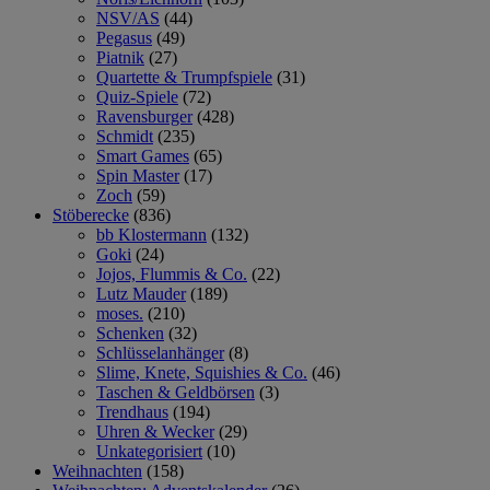
NSV/AS
(44)
Pegasus
(49)
Piatnik
(27)
Quartette & Trumpfspiele
(31)
Quiz-Spiele
(72)
Ravensburger
(428)
Schmidt
(235)
Smart Games
(65)
Spin Master
(17)
Zoch
(59)
Stöberecke
(836)
bb Klostermann
(132)
Goki
(24)
Jojos, Flummis & Co.
(22)
Lutz Mauder
(189)
moses.
(210)
Schenken
(32)
Schlüsselanhänger
(8)
Slime, Knete, Squishies & Co.
(46)
Taschen & Geldbörsen
(3)
Trendhaus
(194)
Uhren & Wecker
(29)
Unkategorisiert
(10)
Weihnachten
(158)