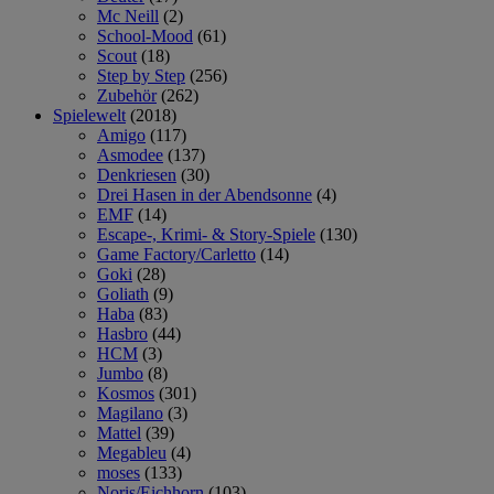
Mc Neill
(2)
School-Mood
(61)
Scout
(18)
Step by Step
(256)
Zubehör
(262)
Spielewelt
(2018)
Amigo
(117)
Asmodee
(137)
Denkriesen
(30)
Drei Hasen in der Abendsonne
(4)
EMF
(14)
Escape-, Krimi- & Story-Spiele
(130)
Game Factory/Carletto
(14)
Goki
(28)
Goliath
(9)
Haba
(83)
Hasbro
(44)
HCM
(3)
Jumbo
(8)
Kosmos
(301)
Magilano
(3)
Mattel
(39)
Megableu
(4)
moses
(133)
Noris/Eichhorn
(103)