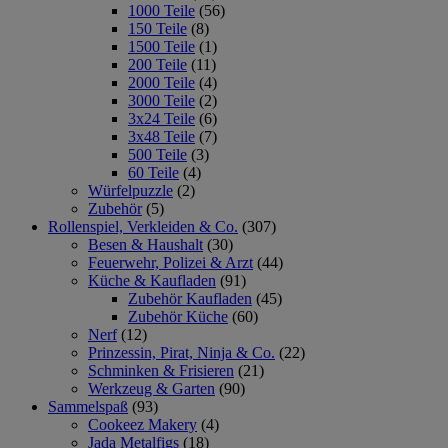
1000 Teile
(56)
150 Teile
(8)
1500 Teile
(1)
200 Teile
(11)
2000 Teile
(4)
3000 Teile
(2)
3x24 Teile
(6)
3x48 Teile
(7)
500 Teile
(3)
60 Teile
(4)
Würfelpuzzle
(2)
Zubehör
(5)
Rollenspiel, Verkleiden & Co.
(307)
Besen & Haushalt
(30)
Feuerwehr, Polizei & Arzt
(44)
Küche & Kaufladen
(91)
Zubehör Kaufladen
(45)
Zubehör Küche
(60)
Nerf
(12)
Prinzessin, Pirat, Ninja & Co.
(22)
Schminken & Frisieren
(21)
Werkzeug & Garten
(90)
Sammelspaß
(93)
Cookeez Makery
(4)
Jada Metalfigs
(18)