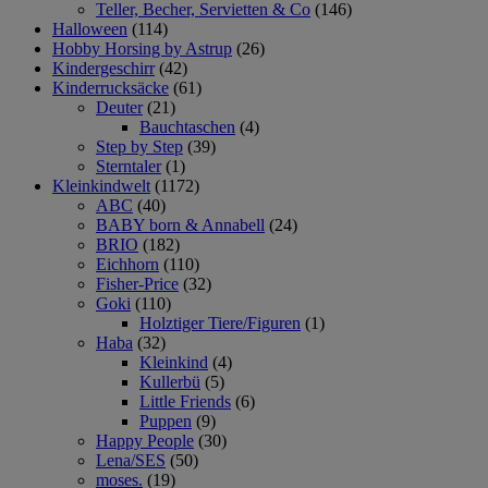
Teller, Becher, Servietten & Co
(146)
Halloween
(114)
Hobby Horsing by Astrup
(26)
Kindergeschirr
(42)
Kinderrucksäcke
(61)
Deuter
(21)
Bauchtaschen
(4)
Step by Step
(39)
Sterntaler
(1)
Kleinkindwelt
(1172)
ABC
(40)
BABY born & Annabell
(24)
BRIO
(182)
Eichhorn
(110)
Fisher-Price
(32)
Goki
(110)
Holztiger Tiere/Figuren
(1)
Haba
(32)
Kleinkind
(4)
Kullerbü
(5)
Little Friends
(6)
Puppen
(9)
Happy People
(30)
Lena/SES
(50)
moses.
(19)