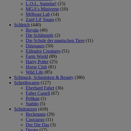
L.O.L. Surprise!
(15)
MGA's Miniverse
(10)
MrBeast Lab
(14)
Zapf Lil' Snaps
(3)
Schleich
(440)
Bayala
(46)
Die Schlümpfe
(2)
Die Schule der magischen Tiere
(11)
Dinosaurs
(50)
Eldrador Creatures
(51)
Farm World
(89)
Harry Potter
(25)
Horse Club
(81)
Wild Life
(85)
Schmuck, Schminken & Beauty
(380)
Schreibwaren
(127)
Eberhard Faber
(36)
Faber Castell
(67)
Pelikan
(1)
Stabilo
(5)
Schulranzen
(418)
Beckmann
(29)
Coocazoo
(11)
Der Die Das
(3)
Deuter
(17)