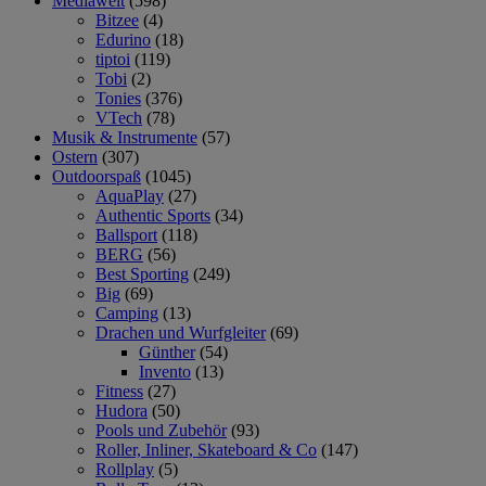
Mediawelt
(598)
Bitzee
(4)
Edurino
(18)
tiptoi
(119)
Tobi
(2)
Tonies
(376)
VTech
(78)
Musik & Instrumente
(57)
Ostern
(307)
Outdoorspaß
(1045)
AquaPlay
(27)
Authentic Sports
(34)
Ballsport
(118)
BERG
(56)
Best Sporting
(249)
Big
(69)
Camping
(13)
Drachen und Wurfgleiter
(69)
Günther
(54)
Invento
(13)
Fitness
(27)
Hudora
(50)
Pools und Zubehör
(93)
Roller, Inliner, Skateboard & Co
(147)
Rollplay
(5)