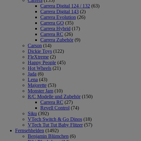
Carrera
(155)
Carrera Digital 124 / 132
(63)
Carrera Digital 143
(2)
Carrera Evolution
(26)
Carrera GO
(35)
Carrera Hybrid
(17)
Carrera RC
(26)
Carrera Zubehör
(9)
Carson
(14)
Dickie Toys
(122)
FleXtreme
(2)
Happy People
(45)
Hot Wheels
(21)
Jada
(6)
Lena
(43)
Majorette
(53)
Monster Jam
(10)
R/C Modelle und Zubehör
(150)
Carrera RC
(27)
Revell Control
(74)
Siku
(392)
VTech Switch & Go Dinos
(18)
VTech Tut Tut Baby Flitzer
(57)
Fernsehhelden
(1492)
Benjamin Blümchen
(6)