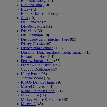
Bibi Blocksberg
(14)
Bibi und Tina
(10)
Bluey
(73)
Bobo Siebenschläfer
(9)
Cars
(10)
DC Universe
(25)
Die Biene Maja
(11)
Die Maus
(30)
Die Schlümpfe
(8)
Die Schule der magischen Tiere
(85)
Disney Classics
(97)
Disney Prinzessinnen
(103)
Dragons - Drachenzähmen leicht gemacht
(13)
Elefant und Hase
(14)
Feuerwehrmann Sam
(55)
Frozen - Die Eiskönigin
(45)
Gabby's Dollhouse
(43)
Harry Potter
(96)
Jurassic World
(15)
K-POP Demon Hunters
(6)
Marvel Universe
(41)
Meine Freundin Conni
(21)
Mia and me
(11)
Mickey Mouse & Freunde
(48)
Minecraft
(45)