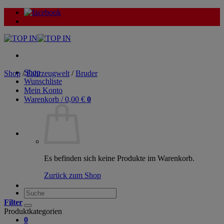
Zum
Inhalt
springen
Shop
Shop
/
Fahrzeugwelt
/
Bruder
Wunschliste
Mein Konto
Warenkorb /
0,00
€
0
Es befinden sich keine Produkte im Warenkorb.
Zurück zum Shop
Suche
nach:
Filter
Produktkategorien
0