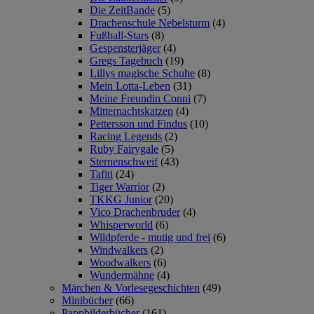
Die ZeitBande
(5)
Drachenschule Nebelsturm
(4)
Fußball-Stars
(8)
Gespensterjäger
(4)
Gregs Tagebuch
(19)
Lillys magische Schuhe
(8)
Mein Lotta-Leben
(31)
Meine Freundin Conni
(7)
Mitternachtskatzen
(4)
Pettersson und Findus
(10)
Racing Legends
(2)
Ruby Fairygale
(5)
Sternenschweif
(43)
Tafiti
(24)
Tiger Warrior
(2)
TKKG Junior
(20)
Vico Drachenbruder
(4)
Whisperworld
(6)
Wildpferde - mutig und frei
(6)
Windwalkers
(2)
Woodwalkers
(6)
Wundermähne
(4)
Märchen & Vorlesegeschichten
(49)
Minibücher
(66)
Pappbilderbücher
(161)