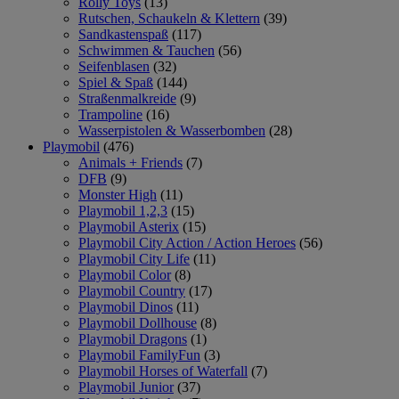
Rolly Toys
(13)
Rutschen, Schaukeln & Klettern
(39)
Sandkastenspaß
(117)
Schwimmen & Tauchen
(56)
Seifenblasen
(32)
Spiel & Spaß
(144)
Straßenmalkreide
(9)
Trampoline
(16)
Wasserpistolen & Wasserbomben
(28)
Playmobil
(476)
Animals + Friends
(7)
DFB
(9)
Monster High
(11)
Playmobil 1,2,3
(15)
Playmobil Asterix
(15)
Playmobil City Action / Action Heroes
(56)
Playmobil City Life
(11)
Playmobil Color
(8)
Playmobil Country
(17)
Playmobil Dinos
(11)
Playmobil Dollhouse
(8)
Playmobil Dragons
(1)
Playmobil FamilyFun
(3)
Playmobil Horses of Waterfall
(7)
Playmobil Junior
(37)