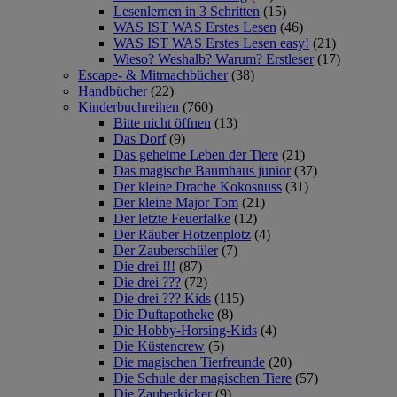
Lesenlernen in 3 Schritten
(15)
WAS IST WAS Erstes Lesen
(46)
WAS IST WAS Erstes Lesen easy!
(21)
Wieso? Weshalb? Warum? Erstleser
(17)
Escape- & Mitmachbücher
(38)
Handbücher
(22)
Kinderbuchreihen
(760)
Bitte nicht öffnen
(13)
Das Dorf
(9)
Das geheime Leben der Tiere
(21)
Das magische Baumhaus junior
(37)
Der kleine Drache Kokosnuss
(31)
Der kleine Major Tom
(21)
Der letzte Feuerfalke
(12)
Der Räuber Hotzenplotz
(4)
Der Zauberschüler
(7)
Die drei !!!
(87)
Die drei ???
(72)
Die drei ??? Kids
(115)
Die Duftapotheke
(8)
Die Hobby-Horsing-Kids
(4)
Die Küstencrew
(5)
Die magischen Tierfreunde
(20)
Die Schule der magischen Tiere
(57)
Die Zauberkicker
(9)