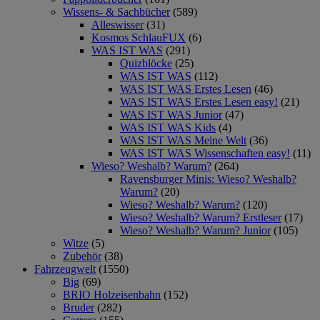
Wissens- & Sachbücher
(589)
Alleswisser
(31)
Kosmos SchlauFUX
(6)
WAS IST WAS
(291)
Quizblöcke
(25)
WAS IST WAS
(112)
WAS IST WAS Erstes Lesen
(46)
WAS IST WAS Erstes Lesen easy!
(21)
WAS IST WAS Junior
(47)
WAS IST WAS Kids
(4)
WAS IST WAS Meine Welt
(36)
WAS IST WAS Wissenschaften easy!
(11)
Wieso? Weshalb? Warum?
(264)
Ravensburger Minis: Wieso? Weshalb?
Warum?
(20)
Wieso? Weshalb? Warum?
(120)
Wieso? Weshalb? Warum? Erstleser
(17)
Wieso? Weshalb? Warum? Junior
(105)
Witze
(5)
Zubehör
(38)
Fahrzeugwelt
(1550)
Big
(69)
BRIO Holzeisenbahn
(152)
Bruder
(282)