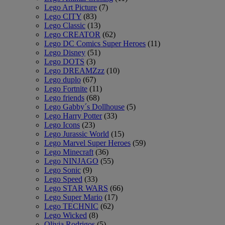
Lego Art Picture
(7)
Lego CITY
(83)
Lego Classic
(13)
Lego CREATOR
(62)
Lego DC Comics Super Heroes
(11)
Lego Disney
(51)
Lego DOTS
(3)
Lego DREAMZzz
(10)
Lego duplo
(67)
Lego Fortnite
(11)
Lego friends
(68)
Lego Gabby´s Dollhouse
(5)
Lego Harry Potter
(33)
Lego Icons
(23)
Lego Jurassic World
(15)
Lego Marvel Super Heroes
(59)
Lego Minecraft
(36)
Lego NINJAGO
(55)
Lego Sonic
(9)
Lego Speed
(33)
Lego STAR WARS
(66)
Lego Super Mario
(17)
Lego TECHNIC
(62)
Lego Wicked
(8)
Olivia Rodrigos
(5)