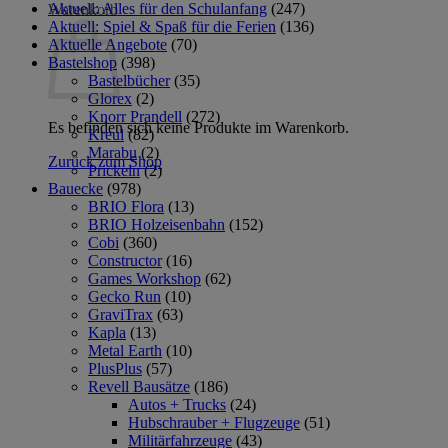
Aktuell: Alles für den Schulanfang
(247)
Warenkorb
Aktuell: Spiel & Spaß für die Ferien
(136)
Aktuelle Angebote
(70)
Bastelshop
(398)
Bastelbücher
(35)
Glorex
(2)
Knorr Prandell
(272)
Es befinden sich keine Produkte im Warenkorb.
Kreul
(82)
Marabu
(2)
Zurück zum Shop
Prickeln
(2)
Bauecke
(978)
BRIO Flora
(13)
BRIO Holzeisenbahn
(152)
Cobi
(360)
Constructor
(16)
Games Workshop
(62)
Gecko Run
(10)
GraviTrax
(63)
Kapla
(13)
Metal Earth
(10)
PlusPlus
(57)
Revell Bausätze
(186)
Autos + Trucks
(24)
Hubschrauber + Flugzeuge
(51)
Militärfahrzeuge
(43)