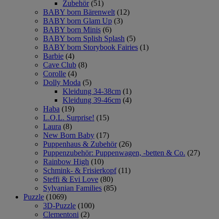
Zubehör
(51)
BABY born Bärenwelt
(12)
BABY born Glam Up
(3)
BABY born Minis
(6)
BABY born Splish Splash
(5)
BABY born Storybook Fairies
(1)
Barbie
(4)
Cave Club
(8)
Corolle
(4)
Dolly Moda
(5)
Kleidung 34-38cm
(1)
Kleidung 39-46cm
(4)
Haba
(19)
L.O.L. Surprise!
(15)
Laura
(8)
New Born Baby
(17)
Puppenhaus & Zubehör
(26)
Puppenzubehör: Puppenwagen, -betten & Co.
(27)
Rainbow High
(10)
Schmink- & Frisierkopf
(11)
Steffi & Evi Love
(80)
Sylvanian Families
(85)
Puzzle
(1069)
3D-Puzzle
(100)
Clementoni
(2)