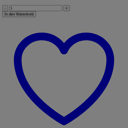
Fendt
1050
In den Warenkorb
Vario
Menge