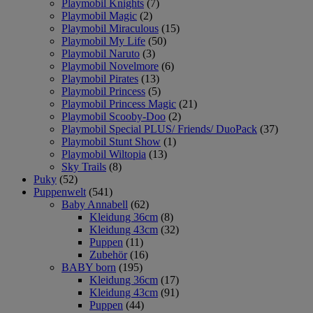
Playmobil Knights
(7)
Playmobil Magic
(2)
Playmobil Miraculous
(15)
Playmobil My Life
(50)
Playmobil Naruto
(3)
Playmobil Novelmore
(6)
Playmobil Pirates
(13)
Playmobil Princess
(5)
Playmobil Princess Magic
(21)
Playmobil Scooby-Doo
(2)
Playmobil Special PLUS/ Friends/ DuoPack
(37)
Playmobil Stunt Show
(1)
Playmobil Wiltopia
(13)
Sky Trails
(8)
Puky
(52)
Puppenwelt
(541)
Baby Annabell
(62)
Kleidung 36cm
(8)
Kleidung 43cm
(32)
Puppen
(11)
Zubehör
(16)
BABY born
(195)
Kleidung 36cm
(17)
Kleidung 43cm
(91)
Puppen
(44)