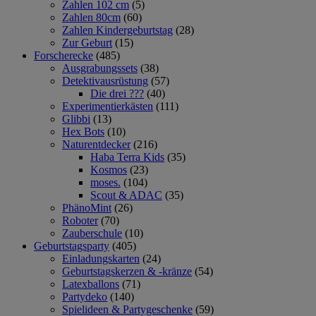
Zahlen 102 cm
(5)
Zahlen 80cm
(60)
Zahlen Kindergeburtstag
(28)
Zur Geburt
(15)
Forscherecke
(485)
Ausgrabungssets
(38)
Detektivausrüstung
(57)
Die drei ???
(40)
Experimentierkästen
(111)
Glibbi
(13)
Hex Bots
(10)
Naturentdecker
(216)
Haba Terra Kids
(35)
Kosmos
(23)
moses.
(104)
Scout & ADAC
(35)
PhänoMint
(26)
Roboter
(70)
Zauberschule
(10)
Geburtstagsparty
(405)
Einladungskarten
(24)
Geburtstagskerzen & -kränze
(54)
Latexballons
(71)
Partydeko
(140)
Spielideen & Partygeschenke
(59)