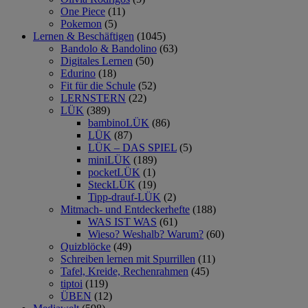
One Piece
(11)
Pokemon
(5)
Lernen & Beschäftigen
(1045)
Bandolo & Bandolino
(63)
Digitales Lernen
(50)
Edurino
(18)
Fit für die Schule
(52)
LERNSTERN
(22)
LÜK
(389)
bambinoLÜK
(86)
LÜK
(87)
LÜK – DAS SPIEL
(5)
miniLÜK
(189)
pocketLÜK
(1)
SteckLÜK
(19)
Tipp-drauf-LÜK
(2)
Mitmach- und Entdeckerhefte
(188)
WAS IST WAS
(61)
Wieso? Weshalb? Warum?
(60)
Quizblöcke
(49)
Schreiben lernen mit Spurrillen
(11)
Tafel, Kreide, Rechenrahmen
(45)
tiptoi
(119)
ÜBEN
(12)