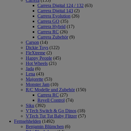
Carrera
(155)
Carrera Digital 124 / 132
(63)
Carrera Digital 143
(2)
Carrera Evolution
(26)
Carrera GO
(35)
Carrera Hybrid
(17)
Carrera RC
(26)
Carrera Zubehör
(9)
Carson
(14)
Dickie Toys
(122)
FleXtreme
(2)
Happy People
(45)
Hot Wheels
(21)
Jada
(6)
Lena
(43)
Majorette
(53)
Monster Jam
(10)
R/C Modelle und Zubehör
(150)
Carrera RC
(27)
Revell Control
(74)
Siku
(392)
VTech Switch & Go Dinos
(18)
VTech Tut Tut Baby Flitzer
(57)
Fernsehhelden
(1492)
Benjamin Blümchen
(6)