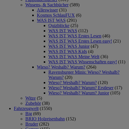
Wissens- & Sachbücher
(589)
Alleswisser
(31)
Kosmos SchlauFUX
(6)
WAS IST WAS
(291)
Quizblöcke
(25)
WAS IST WAS
(112)
WAS IST WAS Erstes Lesen
(46)
WAS IST WAS Erstes Lesen easy!
(21)
WAS IST WAS Junior
(47)
WAS IST WAS Kids
(4)
WAS IST WAS Meine Welt
(36)
WAS IST WAS Wissenschaften easy!
(11)
Wieso? Weshalb? Warum?
(264)
Ravensburger Minis: Wieso? Weshalb?
Warum?
(20)
Wieso? Weshalb? Warum?
(120)
Wieso? Weshalb? Warum? Erstleser
(17)
Wieso? Weshalb? Warum? Junior
(105)
Witze
(5)
Zubehör
(38)
Fahrzeugwelt
(1550)
Big
(69)
BRIO Holzeisenbahn
(152)
Bruder
(282)