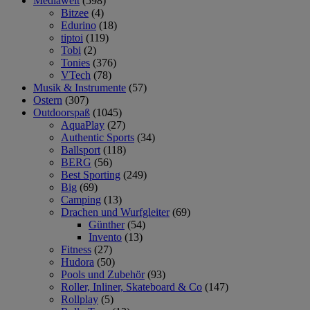
Mediawelt
(598)
Bitzee
(4)
Edurino
(18)
tiptoi
(119)
Tobi
(2)
Tonies
(376)
VTech
(78)
Musik & Instrumente
(57)
Ostern
(307)
Outdoorspaß
(1045)
AquaPlay
(27)
Authentic Sports
(34)
Ballsport
(118)
BERG
(56)
Best Sporting
(249)
Big
(69)
Camping
(13)
Drachen und Wurfgleiter
(69)
Günther
(54)
Invento
(13)
Fitness
(27)
Hudora
(50)
Pools und Zubehör
(93)
Roller, Inliner, Skateboard & Co
(147)
Rollplay
(5)