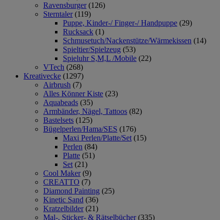
Ravensburger
(126)
Sterntaler
(119)
Puppe, Kinder-/ Finger-/ Handpuppe
(29)
Rucksack
(1)
Schmusetuch/Nackenstütze/Wärmekissen
(14)
Spieltier/Spielzeug
(53)
Spieluhr S,M,L /Mobile
(22)
VTech
(268)
Kreativecke
(1297)
Airbrush
(7)
Alles Könner Kiste
(23)
Aquabeads
(35)
Armbänder, Nägel, Tattoos
(82)
Bastelsets
(125)
Bügelperlen/Hama/SES
(176)
Maxi Perlen/Platte/Set
(15)
Perlen
(84)
Platte
(51)
Set
(21)
Cool Maker
(9)
CREATTO
(7)
Diamond Painting
(25)
Kinetic Sand
(36)
Kratzelbilder
(21)
Mal-, Sticker- & Rätselbücher
(335)