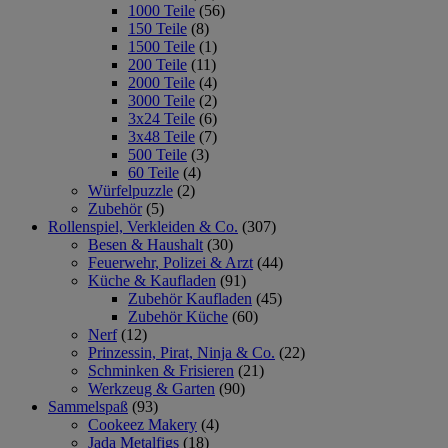
1000 Teile
(56)
150 Teile
(8)
1500 Teile
(1)
200 Teile
(11)
2000 Teile
(4)
3000 Teile
(2)
3x24 Teile
(6)
3x48 Teile
(7)
500 Teile
(3)
60 Teile
(4)
Würfelpuzzle
(2)
Zubehör
(5)
Rollenspiel, Verkleiden & Co.
(307)
Besen & Haushalt
(30)
Feuerwehr, Polizei & Arzt
(44)
Küche & Kaufladen
(91)
Zubehör Kaufladen
(45)
Zubehör Küche
(60)
Nerf
(12)
Prinzessin, Pirat, Ninja & Co.
(22)
Schminken & Frisieren
(21)
Werkzeug & Garten
(90)
Sammelspaß
(93)
Cookeez Makery
(4)
Jada Metalfigs
(18)