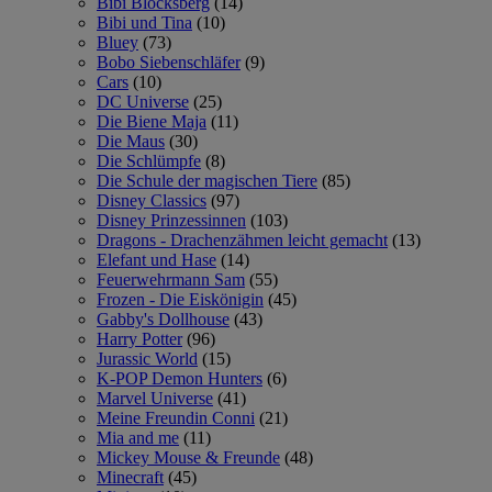
Bibi Blocksberg
(14)
Bibi und Tina
(10)
Bluey
(73)
Bobo Siebenschläfer
(9)
Cars
(10)
DC Universe
(25)
Die Biene Maja
(11)
Die Maus
(30)
Die Schlümpfe
(8)
Die Schule der magischen Tiere
(85)
Disney Classics
(97)
Disney Prinzessinnen
(103)
Dragons - Drachenzähmen leicht gemacht
(13)
Elefant und Hase
(14)
Feuerwehrmann Sam
(55)
Frozen - Die Eiskönigin
(45)
Gabby's Dollhouse
(43)
Harry Potter
(96)
Jurassic World
(15)
K-POP Demon Hunters
(6)
Marvel Universe
(41)
Meine Freundin Conni
(21)
Mia and me
(11)
Mickey Mouse & Freunde
(48)
Minecraft
(45)