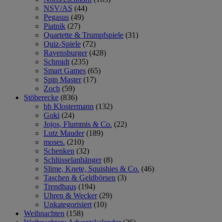
NSV/AS
(44)
Pegasus
(49)
Piatnik
(27)
Quartette & Trumpfspiele
(31)
Quiz-Spiele
(72)
Ravensburger
(428)
Schmidt
(235)
Smart Games
(65)
Spin Master
(17)
Zoch
(59)
Stöberecke
(836)
bb Klostermann
(132)
Goki
(24)
Jojos, Flummis & Co.
(22)
Lutz Mauder
(189)
moses.
(210)
Schenken
(32)
Schlüsselanhänger
(8)
Slime, Knete, Squishies & Co.
(46)
Taschen & Geldbörsen
(3)
Trendhaus
(194)
Uhren & Wecker
(29)
Unkategorisiert
(10)
Weihnachten
(158)