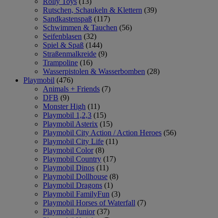
Rolly Toys
(13)
Rutschen, Schaukeln & Klettern
(39)
Sandkastenspaß
(117)
Schwimmen & Tauchen
(56)
Seifenblasen
(32)
Spiel & Spaß
(144)
Straßenmalkreide
(9)
Trampoline
(16)
Wasserpistolen & Wasserbomben
(28)
Playmobil
(476)
Animals + Friends
(7)
DFB
(9)
Monster High
(11)
Playmobil 1,2,3
(15)
Playmobil Asterix
(15)
Playmobil City Action / Action Heroes
(56)
Playmobil City Life
(11)
Playmobil Color
(8)
Playmobil Country
(17)
Playmobil Dinos
(11)
Playmobil Dollhouse
(8)
Playmobil Dragons
(1)
Playmobil FamilyFun
(3)
Playmobil Horses of Waterfall
(7)
Playmobil Junior
(37)