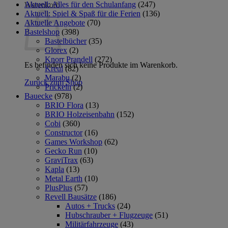
Aktuell: Alles für den Schulanfang
(247)
Warenkorb
Aktuell: Spiel & Spaß für die Ferien
(136)
Aktuelle Angebote
(70)
Bastelshop
(398)
Bastelbücher
(35)
Glorex
(2)
Knorr Prandell
(272)
Es befinden sich keine Produkte im Warenkorb.
Kreul
(82)
Marabu
(2)
Zurück zum Shop
Prickeln
(2)
Bauecke
(978)
BRIO Flora
(13)
BRIO Holzeisenbahn
(152)
Cobi
(360)
Constructor
(16)
Games Workshop
(62)
Gecko Run
(10)
GraviTrax
(63)
Kapla
(13)
Metal Earth
(10)
PlusPlus
(57)
Revell Bausätze
(186)
Autos + Trucks
(24)
Hubschrauber + Flugzeuge
(51)
Militärfahrzeuge
(43)