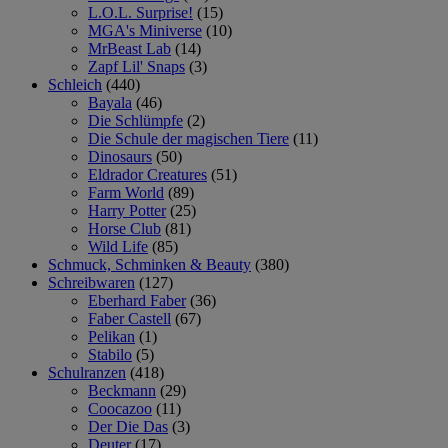
L.O.L. Surprise!
(15)
MGA's Miniverse
(10)
MrBeast Lab
(14)
Zapf Lil' Snaps
(3)
Schleich
(440)
Bayala
(46)
Die Schlümpfe
(2)
Die Schule der magischen Tiere
(11)
Dinosaurs
(50)
Eldrador Creatures
(51)
Farm World
(89)
Harry Potter
(25)
Horse Club
(81)
Wild Life
(85)
Schmuck, Schminken & Beauty
(380)
Schreibwaren
(127)
Eberhard Faber
(36)
Faber Castell
(67)
Pelikan
(1)
Stabilo
(5)
Schulranzen
(418)
Beckmann
(29)
Coocazoo
(11)
Der Die Das
(3)
Deuter
(17)