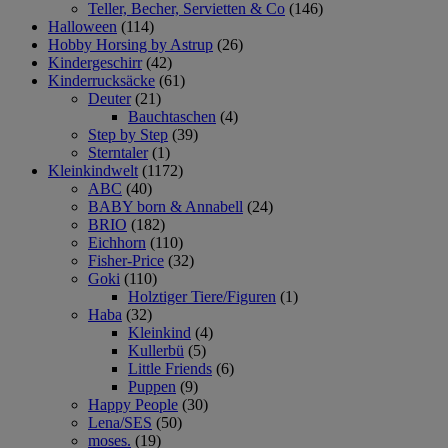
Teller, Becher, Servietten & Co
(146)
Halloween
(114)
Hobby Horsing by Astrup
(26)
Kindergeschirr
(42)
Kinderrucksäcke
(61)
Deuter
(21)
Bauchtaschen
(4)
Step by Step
(39)
Sterntaler
(1)
Kleinkindwelt
(1172)
ABC
(40)
BABY born & Annabell
(24)
BRIO
(182)
Eichhorn
(110)
Fisher-Price
(32)
Goki
(110)
Holztiger Tiere/Figuren
(1)
Haba
(32)
Kleinkind
(4)
Kullerbü
(5)
Little Friends
(6)
Puppen
(9)
Happy People
(30)
Lena/SES
(50)
moses.
(19)