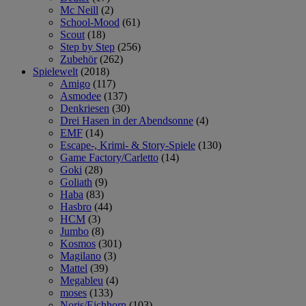
Mc Neill
(2)
School-Mood
(61)
Scout
(18)
Step by Step
(256)
Zubehör
(262)
Spielewelt
(2018)
Amigo
(117)
Asmodee
(137)
Denkriesen
(30)
Drei Hasen in der Abendsonne
(4)
EMF
(14)
Escape-, Krimi- & Story-Spiele
(130)
Game Factory/Carletto
(14)
Goki
(28)
Goliath
(9)
Haba
(83)
Hasbro
(44)
HCM
(3)
Jumbo
(8)
Kosmos
(301)
Magilano
(3)
Mattel
(39)
Megableu
(4)
moses
(133)
Noris/Eichhorn
(103)