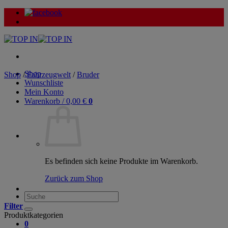
Zum
Inhalt
springen
Shop
Shop
/
Fahrzeugwelt
/
Bruder
Wunschliste
Mein Konto
Warenkorb /
0,00
€
0
Es befinden sich keine Produkte im Warenkorb.
Zurück zum Shop
Suche
nach:
Filter
Produktkategorien
0