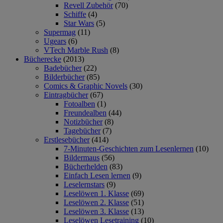
Revell Zubehör
(70)
Schiffe
(4)
Star Wars
(5)
Supermag
(11)
Ugears
(6)
VTech Marble Rush
(8)
Bücherecke
(2013)
Badebücher
(22)
Bilderbücher
(85)
Comics & Graphic Novels
(30)
Eintragbücher
(67)
Fotoalben
(1)
Freundealben
(44)
Notizbücher
(8)
Tagebücher
(7)
Erstlesebücher
(414)
7-Minuten-Geschichten zum Lesenlernen
(10)
Bildermaus
(56)
Bücherhelden
(83)
Einfach Lesen lernen
(9)
Leselernstars
(9)
Leselöwen 1. Klasse
(69)
Leselöwen 2. Klasse
(51)
Leselöwen 3. Klasse
(13)
Leselöwen Lesetraining
(10)