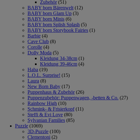
Zubehör
(51)
BABY born Bärenwelt
(12)
BABY born Glam Up
(3)
BABY born Minis
(6)
BABY born Splish Splash
(5)
BABY born Storybook Fairies
(1)
Barbie
(4)
Cave Club
(8)
Corolle
(4)
Dolly Moda
(5)
Kleidung 34-38cm
(1)
Kleidung 39-46cm
(4)
Haba
(19)
L.O.L. Surprise!
(15)
Laura
(8)
New Born Baby
(17)
Puppenhaus & Zubehör
(26)
Puppenzubehör: Puppenwagen, -betten & Co.
(27)
Rainbow High
(10)
Schmink- & Frisierkopf
(11)
Steffi & Evi Love
(80)
Sylvanian Families
(85)
Puzzle
(1069)
3D-Puzzle
(100)
Clementoni
(2)