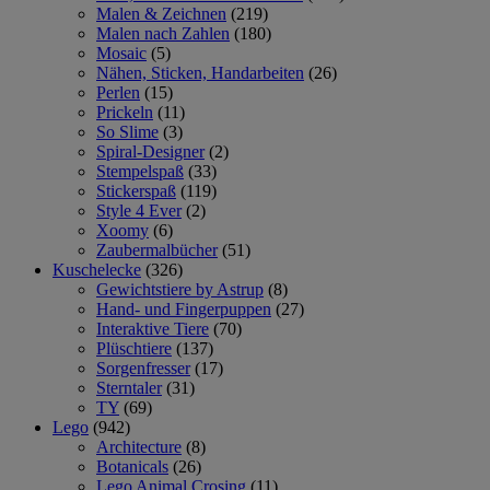
Malen & Zeichnen
(219)
Malen nach Zahlen
(180)
Mosaic
(5)
Nähen, Sticken, Handarbeiten
(26)
Perlen
(15)
Prickeln
(11)
So Slime
(3)
Spiral-Designer
(2)
Stempelspaß
(33)
Stickerspaß
(119)
Style 4 Ever
(2)
Xoomy
(6)
Zaubermalbücher
(51)
Kuschelecke
(326)
Gewichtstiere by Astrup
(8)
Hand- und Fingerpuppen
(27)
Interaktive Tiere
(70)
Plüschtiere
(137)
Sorgenfresser
(17)
Sterntaler
(31)
TY
(69)
Lego
(942)
Architecture
(8)
Botanicals
(26)
Lego Animal Crosing
(11)