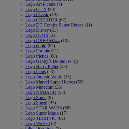
Lego Art Picture
(7)
Lego CITY
(83)
Lego Classic
(13)
Lego CREATOR
(62)
Lego DC Comics Super Heroes
(11)
Lego Disney
(51)
Lego DOTS
(3)
Lego DREAMZzz
(10)
Lego duplo
(67)
Lego Fortnite
(11)
Lego friends
(68)
Lego Gabby´s Dollhouse
(5)
Lego Harry Potter
(33)
Lego Icons
(23)
Lego Jurassic World
(15)
Lego Marvel Super Heroes
(59)
Lego Minecraft
(36)
Lego NINJAGO
(55)
Lego Sonic
(9)
Lego Speed
(33)
Lego STAR WARS
(66)
Lego Super Mario
(17)
Lego TECHNIC
(62)
Lego Wicked
(8)
Olivia Rodrigos
(5)