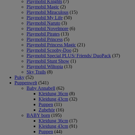
Playmobil Knights
(7)
Playmobil Magic
(2)
Playmobil Miraculous
(15)
Playmobil My Life
(50)
Playmobil Naruto
(3)
Playmobil Novelmore
(6)
Playmobil Pirates
(13)
Playmobil Princess
(5)
Playmobil Princess Magic
(21)
Playmobil Scooby-Doo
(2)
Playmobil Special PLUS/ Friends/ DuoPack
(37)
Playmobil Stunt Show
(1)
Playmobil Wiltopia
(13)
Sky Trails
(8)
Puky
(52)
Puppenwelt
(541)
Baby Annabell
(62)
Kleidung 36cm
(8)
Kleidung 43cm
(32)
Puppen
(11)
Zubehör
(16)
BABY born
(195)
Kleidung 36cm
(17)
Kleidung 43cm
(91)
Puppen
(44)