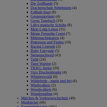
Die ZeitBande
(5)
Drachenschule Nebelsturm
(4)
Fußball-Stars
(8)
Gespensterjäger
(4)
Gregs Tagebuch
(19)
Lillys magische Schuhe
(8)
Mein Lotta-Leben
(31)
Meine Freundin Conni
(7)
Mitternachtskatzen
(4)
Pettersson und Findus
(10)
Racing Legends
(2)
Ruby Fairygale
(5)
Sternenschweif
(43)
Tafiti
(24)
Tiger Warrior
(2)
TKKG Junior
(20)
Vico Drachenbruder
(4)
Whisperworld
(6)
Wildpferde - mutig und frei
(6)
Windwalkers
(2)
Woodwalkers
(6)
Wundermähne
(4)
Märchen & Vorlesegeschichten
(49)
Minibücher
(66)
Pappbilderbücher
(161)