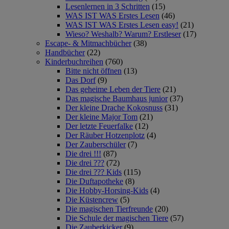
Lesenlernen in 3 Schritten
(15)
WAS IST WAS Erstes Lesen
(46)
WAS IST WAS Erstes Lesen easy!
(21)
Wieso? Weshalb? Warum? Erstleser
(17)
Escape- & Mitmachbücher
(38)
Handbücher
(22)
Kinderbuchreihen
(760)
Bitte nicht öffnen
(13)
Das Dorf
(9)
Das geheime Leben der Tiere
(21)
Das magische Baumhaus junior
(37)
Der kleine Drache Kokosnuss
(31)
Der kleine Major Tom
(21)
Der letzte Feuerfalke
(12)
Der Räuber Hotzenplotz
(4)
Der Zauberschüler
(7)
Die drei !!!
(87)
Die drei ???
(72)
Die drei ??? Kids
(115)
Die Duftapotheke
(8)
Die Hobby-Horsing-Kids
(4)
Die Küstencrew
(5)
Die magischen Tierfreunde
(20)
Die Schule der magischen Tiere
(57)
Die Zauberkicker
(9)