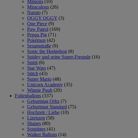
Minions
(10)
Miraculous
(26)
Naruto
(7)
OGGY OGGY
(3)
One Piece
(9)
Paw Patrol
(169)
Peppa Pig
(71)
Pokémon
(42)
Sesamstraße
(9)
Sonic the Hedgehog
(8)
Spidey und seine Super-Freunde
(16)
Spirit
(6)
Star Wars
(47)
Stitch
(43)
Super Mario
(48)
Unicorn Academy
(35)
Winnie Puuh
(20)
Folienballons
(337)
Geburtstag Orbz
(7)
Geburtstag Standard
(75)
Hochzeit / Liebe
(10)
Lizenzen
(58)
Shapes
(80)
Sonstiges
(41)
Walker Ballons
(14)