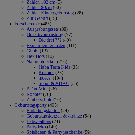
Zahlen 102 cm
(5)
Zahlen 80cm
(60)
Zahlen Kindergeburtstag
(28)
Zur Geburt
(15)
Forscherecke
(485)
Ausgrabungssets
(38)
Detektivausrüstung
(57)
Die drei ???
(40)
Experimentierkästen
(111)
Glibbi
(13)
Hex Bots
(10)
Naturentdecker
(216)
Haba Terra Kids
(35)
Kosmos
(23)
moses.
(104)
Scout & ADAC
(35)
PhänoMint
(26)
Roboter
(70)
Zauberschule
(10)
Geburtstagsparty
(405)
Einladungskarten
(24)
Geburtstagskerzen & -kränze
(54)
Latexballons
(71)
Partydeko
(140)
Spielideen & Partygeschenke
(59)