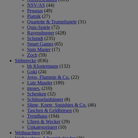
NSV/AS
(44)
Pegasus
(49)
Piatnik
(27)
Quartette & Trumpfspiele
(31)
Quiz-Spiele
(72)
Ravensburger
(428)
Schmidt
(235)
Smart Games
(65)
Spin Master
(17)
Zoch
(59)
Stöberecke
(836)
bb Klostermann
(132)
Goki
(24)
Jojos, Flummis & Co.
(22)
Lutz Mauder
(189)
moses.
(210)
Schenken
(32)
Schlüsselanhänger
(8)
Slime, Knete, Squishies & Co.
(46)
Taschen & Geldbörsen
(3)
Trendhaus
(194)
Uhren & Wecker
(29)
Unkategorisiert
(10)
Weihnachten
(158)