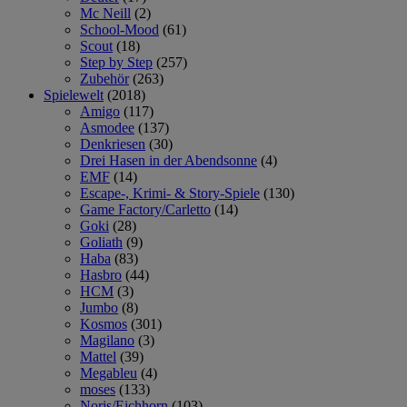
Mc Neill
(2)
School-Mood
(61)
Scout
(18)
Step by Step
(257)
Zubehör
(263)
Spielewelt
(2018)
Amigo
(117)
Asmodee
(137)
Denkriesen
(30)
Drei Hasen in der Abendsonne
(4)
EMF
(14)
Escape-, Krimi- & Story-Spiele
(130)
Game Factory/Carletto
(14)
Goki
(28)
Goliath
(9)
Haba
(83)
Hasbro
(44)
HCM
(3)
Jumbo
(8)
Kosmos
(301)
Magilano
(3)
Mattel
(39)
Megableu
(4)
moses
(133)
Noris/Eichhorn
(103)