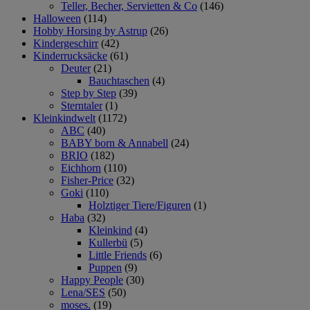
Teller, Becher, Servietten & Co
(146)
Halloween
(114)
Hobby Horsing by Astrup
(26)
Kindergeschirr
(42)
Kinderrucksäcke
(61)
Deuter
(21)
Bauchtaschen
(4)
Step by Step
(39)
Sterntaler
(1)
Kleinkindwelt
(1172)
ABC
(40)
BABY born & Annabell
(24)
BRIO
(182)
Eichhorn
(110)
Fisher-Price
(32)
Goki
(110)
Holztiger Tiere/Figuren
(1)
Haba
(32)
Kleinkind
(4)
Kullerbü
(5)
Little Friends
(6)
Puppen
(9)
Happy People
(30)
Lena/SES
(50)
moses.
(19)