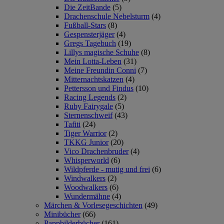
Die ZeitBande
(5)
Drachenschule Nebelsturm
(4)
Fußball-Stars
(8)
Gespensterjäger
(4)
Gregs Tagebuch
(19)
Lillys magische Schuhe
(8)
Mein Lotta-Leben
(31)
Meine Freundin Conni
(7)
Mitternachtskatzen
(4)
Pettersson und Findus
(10)
Racing Legends
(2)
Ruby Fairygale
(5)
Sternenschweif
(43)
Tafiti
(24)
Tiger Warrior
(2)
TKKG Junior
(20)
Vico Drachenbruder
(4)
Whisperworld
(6)
Wildpferde - mutig und frei
(6)
Windwalkers
(2)
Woodwalkers
(6)
Wundermähne
(4)
Märchen & Vorlesegeschichten
(49)
Minibücher
(66)
Pappbilderbücher
(161)