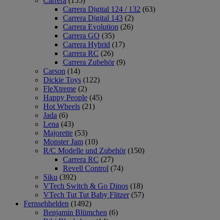
Carrera
(155)
Carrera Digital 124 / 132
(63)
Carrera Digital 143
(2)
Carrera Evolution
(26)
Carrera GO
(35)
Carrera Hybrid
(17)
Carrera RC
(26)
Carrera Zubehör
(9)
Carson
(14)
Dickie Toys
(122)
FleXtreme
(2)
Happy People
(45)
Hot Wheels
(21)
Jada
(6)
Lena
(43)
Majorette
(53)
Monster Jam
(10)
R/C Modelle und Zubehör
(150)
Carrera RC
(27)
Revell Control
(74)
Siku
(392)
VTech Switch & Go Dinos
(18)
VTech Tut Tut Baby Flitzer
(57)
Fernsehhelden
(1492)
Benjamin Blümchen
(6)