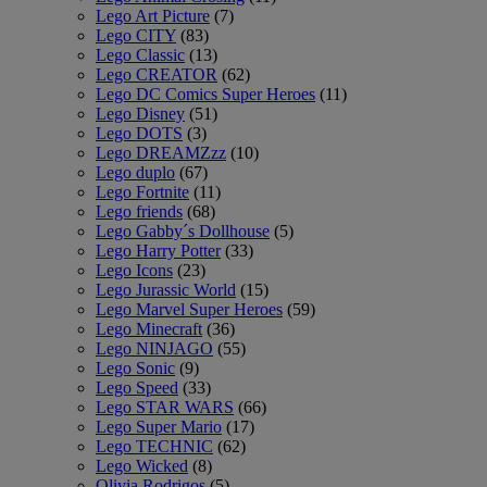
Lego Art Picture
(7)
Lego CITY
(83)
Lego Classic
(13)
Lego CREATOR
(62)
Lego DC Comics Super Heroes
(11)
Lego Disney
(51)
Lego DOTS
(3)
Lego DREAMZzz
(10)
Lego duplo
(67)
Lego Fortnite
(11)
Lego friends
(68)
Lego Gabby´s Dollhouse
(5)
Lego Harry Potter
(33)
Lego Icons
(23)
Lego Jurassic World
(15)
Lego Marvel Super Heroes
(59)
Lego Minecraft
(36)
Lego NINJAGO
(55)
Lego Sonic
(9)
Lego Speed
(33)
Lego STAR WARS
(66)
Lego Super Mario
(17)
Lego TECHNIC
(62)
Lego Wicked
(8)
Olivia Rodrigos
(5)