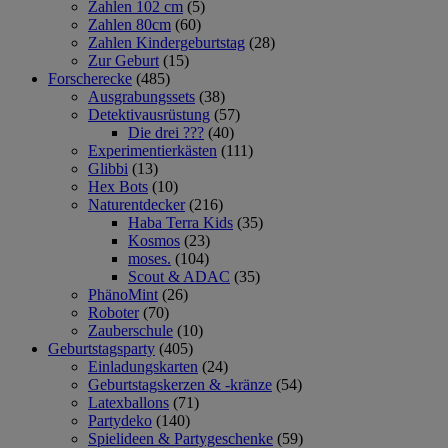
Zahlen 102 cm
(5)
Zahlen 80cm
(60)
Zahlen Kindergeburtstag
(28)
Zur Geburt
(15)
Forscherecke
(485)
Ausgrabungssets
(38)
Detektivausrüstung
(57)
Die drei ???
(40)
Experimentierkästen
(111)
Glibbi
(13)
Hex Bots
(10)
Naturentdecker
(216)
Haba Terra Kids
(35)
Kosmos
(23)
moses.
(104)
Scout & ADAC
(35)
PhänoMint
(26)
Roboter
(70)
Zauberschule
(10)
Geburtstagsparty
(405)
Einladungskarten
(24)
Geburtstagskerzen & -kränze
(54)
Latexballons
(71)
Partydeko
(140)
Spielideen & Partygeschenke
(59)