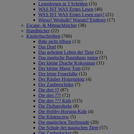
Lesenlernen in 3 Schritten
(15)
WAS IST WAS Erstes Lesen
(46)
WAS IST WAS Erstes Lesen easy!
(21)
Wieso? Weshalb? Warum? Erstleser
(17)
Escape- & Mitmachbücher
(38)
Handbücher
(22)
Kinderbuchreihen
(760)
Bitte nicht öffnen
(13)
Das Dorf
(9)
Das geheime Leben der Tiere
(21)
Das magische Baumhaus junior
(37)
Der kleine Drache Kokosnuss
(31)
Der kleine Major Tom
(21)
Der letzte Feuerfalke
(12)
Der Räuber Hotzenplotz
(4)
Der Zauberschüler
(7)
Die drei !!!
(87)
Die drei ???
(72)
Die drei ??? Kids
(115)
Die Duftapotheke
(8)
Die Hobby-Horsing-Kids
(4)
Die Küstencrew
(5)
Die magischen Tierfreunde
(20)
Die Schule der magischen Tiere
(57)
Die Zauberkicker
(9)