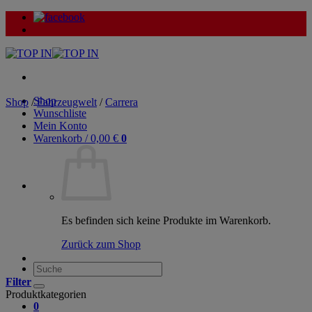
Zum
Inhalt
springen
Shop
Shop
/
Fahrzeugwelt
/
Carrera
Wunschliste
Mein Konto
Warenkorb /
0,00
€
0
Es befinden sich keine Produkte im Warenkorb.
Zurück zum Shop
Suche
nach:
Filter
Produktkategorien
0