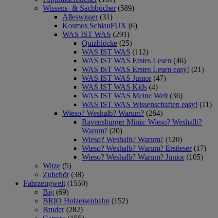
Wissens- & Sachbücher
(589)
Alleswisser
(31)
Kosmos SchlauFUX
(6)
WAS IST WAS
(291)
Quizblöcke
(25)
WAS IST WAS
(112)
WAS IST WAS Erstes Lesen
(46)
WAS IST WAS Erstes Lesen easy!
(21)
WAS IST WAS Junior
(47)
WAS IST WAS Kids
(4)
WAS IST WAS Meine Welt
(36)
WAS IST WAS Wissenschaften easy!
(11)
Wieso? Weshalb? Warum?
(264)
Ravensburger Minis: Wieso? Weshalb?
Warum?
(20)
Wieso? Weshalb? Warum?
(120)
Wieso? Weshalb? Warum? Erstleser
(17)
Wieso? Weshalb? Warum? Junior
(105)
Witze
(5)
Zubehör
(38)
Fahrzeugwelt
(1550)
Big
(69)
BRIO Holzeisenbahn
(152)
Bruder
(282)