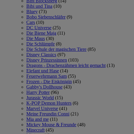
Bibi Blocksberg
(14)
Bibi und Tina
(10)
Bluey
(73)
Bobo Siebenschläfer
(9)
Cars
(10)
DC Universe
(25)
Die Biene Maja
(11)
Die Maus
(30)
Die Schlümpfe
(8)
Die Schule der magischen Tiere
(85)
Disney Classics
(97)
Disney Prinzessinnen
(103)
Dragons - Drachenzähmen leicht gemacht
(13)
Elefant und Hase
(14)
Feuerwehrmann Sam
(55)
Frozen - Die Eiskönigin
(45)
Gabby's Dollhouse
(43)
Harry Potter
(96)
Jurassic World
(15)
K-POP Demon Hunters
(6)
Marvel Universe
(41)
Meine Freundin Conni
(21)
Mia and me
(11)
Mickey Mouse & Freunde
(48)
Minecraft
(45)