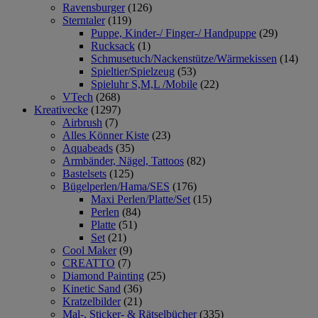
Ravensburger
(126)
Sterntaler
(119)
Puppe, Kinder-/ Finger-/ Handpuppe
(29)
Rucksack
(1)
Schmusetuch/Nackenstütze/Wärmekissen
(14)
Spieltier/Spielzeug
(53)
Spieluhr S,M,L /Mobile
(22)
VTech
(268)
Kreativecke
(1297)
Airbrush
(7)
Alles Könner Kiste
(23)
Aquabeads
(35)
Armbänder, Nägel, Tattoos
(82)
Bastelsets
(125)
Bügelperlen/Hama/SES
(176)
Maxi Perlen/Platte/Set
(15)
Perlen
(84)
Platte
(51)
Set
(21)
Cool Maker
(9)
CREATTO
(7)
Diamond Painting
(25)
Kinetic Sand
(36)
Kratzelbilder
(21)
Mal-, Sticker- & Rätselbücher
(335)