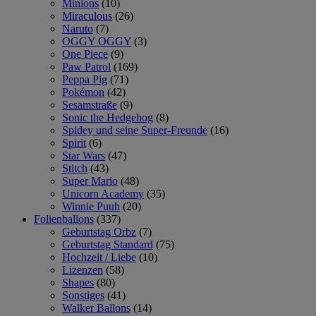
Minions
(10)
Miraculous
(26)
Naruto
(7)
OGGY OGGY
(3)
One Piece
(9)
Paw Patrol
(169)
Peppa Pig
(71)
Pokémon
(42)
Sesamstraße
(9)
Sonic the Hedgehog
(8)
Spidey und seine Super-Freunde
(16)
Spirit
(6)
Star Wars
(47)
Stitch
(43)
Super Mario
(48)
Unicorn Academy
(35)
Winnie Puuh
(20)
Folienballons
(337)
Geburtstag Orbz
(7)
Geburtstag Standard
(75)
Hochzeit / Liebe
(10)
Lizenzen
(58)
Shapes
(80)
Sonstiges
(41)
Walker Ballons
(14)