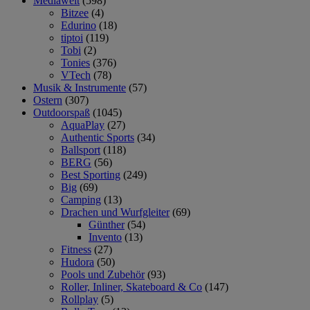
Mediawelt
(598)
Bitzee
(4)
Edurino
(18)
tiptoi
(119)
Tobi
(2)
Tonies
(376)
VTech
(78)
Musik & Instrumente
(57)
Ostern
(307)
Outdoorspaß
(1045)
AquaPlay
(27)
Authentic Sports
(34)
Ballsport
(118)
BERG
(56)
Best Sporting
(249)
Big
(69)
Camping
(13)
Drachen und Wurfgleiter
(69)
Günther
(54)
Invento
(13)
Fitness
(27)
Hudora
(50)
Pools und Zubehör
(93)
Roller, Inliner, Skateboard & Co
(147)
Rollplay
(5)