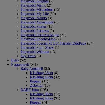
Playmobil Knights
(7)
Playmobil Magic
(2)
Playmobil Miraculous
(15)
Playmobil My Life
(50)
Playmobil Naruto
(3)
Playmobil Novelmore
(6)
Playmobil Pirates
(13)
Playmobil Princess
(5)
Playmobil Princess Magic
(21)
Playmobil Scooby-Doo
(2)
Playmobil Special PLUS/ Friends/ DuoPack
(37)
Playmobil Stunt Show
(1)
Playmobil Wiltopia
(13)
Sky Trails
(8)
Puky
(52)
Puppenwelt
(541)
Baby Annabell
(62)
Kleidung 36cm
(8)
Kleidung 43cm
(32)
Puppen
(11)
Zubehör
(16)
BABY born
(195)
Kleidung 36cm
(17)
Kleidung 43cm
(91)
Puppen
(44)