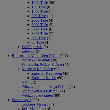
1000 Teile
(56)
150 Teile
(8)
1500 Teile
(1)
200 Teile
(11)
2000 Teile
(4)
3000 Teile
(2)
3x24 Teile
(6)
3x48 Teile
(7)
500 Teile
(3)
60 Teile
(4)
Würfelpuzzle
(2)
Zubehör
(5)
Rollenspiel, Verkleiden & Co.
(307)
Besen & Haushalt
(30)
Feuerwehr, Polizei & Arzt
(44)
Küche & Kaufladen
(91)
Zubehör Kaufladen
(45)
Zubehör Küche
(60)
Nerf
(12)
Prinzessin, Pirat, Ninja & Co.
(22)
Schminken & Frisieren
(21)
Werkzeug & Garten
(90)
Sammelspaß
(93)
Cookeez Makery
(4)
Jada Metalfigs
(18)