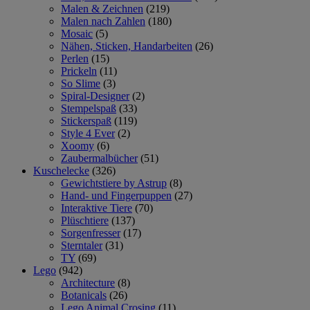
Malen & Zeichnen
(219)
Malen nach Zahlen
(180)
Mosaic
(5)
Nähen, Sticken, Handarbeiten
(26)
Perlen
(15)
Prickeln
(11)
So Slime
(3)
Spiral-Designer
(2)
Stempelspaß
(33)
Stickerspaß
(119)
Style 4 Ever
(2)
Xoomy
(6)
Zaubermalbücher
(51)
Kuschelecke
(326)
Gewichtstiere by Astrup
(8)
Hand- und Fingerpuppen
(27)
Interaktive Tiere
(70)
Plüschtiere
(137)
Sorgenfresser
(17)
Sterntaler
(31)
TY
(69)
Lego
(942)
Architecture
(8)
Botanicals
(26)
Lego Animal Crosing
(11)