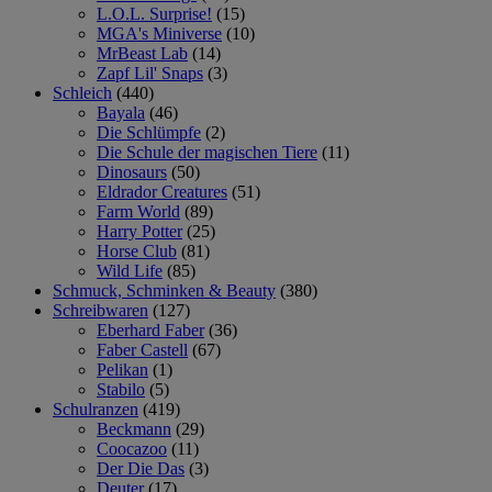
L.O.L. Surprise!
(15)
MGA's Miniverse
(10)
MrBeast Lab
(14)
Zapf Lil' Snaps
(3)
Schleich
(440)
Bayala
(46)
Die Schlümpfe
(2)
Die Schule der magischen Tiere
(11)
Dinosaurs
(50)
Eldrador Creatures
(51)
Farm World
(89)
Harry Potter
(25)
Horse Club
(81)
Wild Life
(85)
Schmuck, Schminken & Beauty
(380)
Schreibwaren
(127)
Eberhard Faber
(36)
Faber Castell
(67)
Pelikan
(1)
Stabilo
(5)
Schulranzen
(419)
Beckmann
(29)
Coocazoo
(11)
Der Die Das
(3)
Deuter
(17)