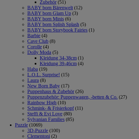
Zubehör
(51)
BABY born Bärenwelt
(12)
BABY born Glam Up
(3)
BABY born Minis
(6)
BABY born Splish Splash
(5)
BABY born Storybook Fairies
(1)
Barbie
(4)
Cave Club
(8)
Corolle
(4)
Dolly Moda
(5)
Kleidung 34-38cm
(1)
Kleidung 39-46cm
(4)
Haba
(19)
L.O.L. Surprise!
(15)
Laura
(8)
New Born Baby
(17)
Puppenhaus & Zubehör
(26)
Puppenzubehör: Puppenwagen, -betten & Co.
(27)
Rainbow High
(10)
Schmink- & Frisierkopf
(11)
Steffi & Evi Love
(80)
Sylvanian Families
(85)
Puzzle
(1069)
3D-Puzzle
(100)
Clementoni
(2)