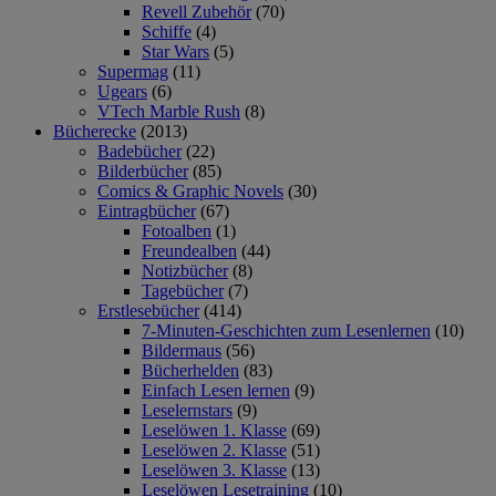
Revell Zubehör
(70)
Schiffe
(4)
Star Wars
(5)
Supermag
(11)
Ugears
(6)
VTech Marble Rush
(8)
Bücherecke
(2013)
Badebücher
(22)
Bilderbücher
(85)
Comics & Graphic Novels
(30)
Eintragbücher
(67)
Fotoalben
(1)
Freundealben
(44)
Notizbücher
(8)
Tagebücher
(7)
Erstlesebücher
(414)
7-Minuten-Geschichten zum Lesenlernen
(10)
Bildermaus
(56)
Bücherhelden
(83)
Einfach Lesen lernen
(9)
Leselernstars
(9)
Leselöwen 1. Klasse
(69)
Leselöwen 2. Klasse
(51)
Leselöwen 3. Klasse
(13)
Leselöwen Lesetraining
(10)