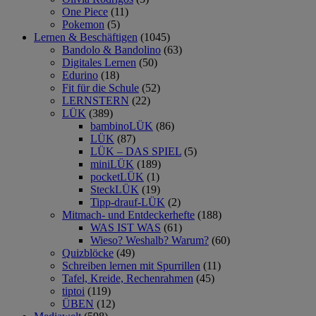
One Piece
(11)
Pokemon
(5)
Lernen & Beschäftigen
(1045)
Bandolo & Bandolino
(63)
Digitales Lernen
(50)
Edurino
(18)
Fit für die Schule
(52)
LERNSTERN
(22)
LÜK
(389)
bambinoLÜK
(86)
LÜK
(87)
LÜK – DAS SPIEL
(5)
miniLÜK
(189)
pocketLÜK
(1)
SteckLÜK
(19)
Tipp-drauf-LÜK
(2)
Mitmach- und Entdeckerhefte
(188)
WAS IST WAS
(61)
Wieso? Weshalb? Warum?
(60)
Quizblöcke
(49)
Schreiben lernen mit Spurrillen
(11)
Tafel, Kreide, Rechenrahmen
(45)
tiptoi
(119)
ÜBEN
(12)