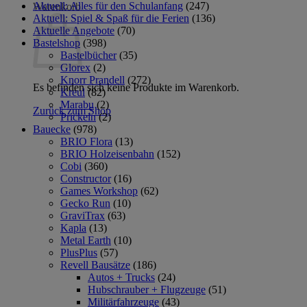
Aktuell: Alles für den Schulanfang
(247)
Warenkorb
Aktuell: Spiel & Spaß für die Ferien
(136)
Aktuelle Angebote
(70)
Bastelshop
(398)
Bastelbücher
(35)
Glorex
(2)
Knorr Prandell
(272)
Es befinden sich keine Produkte im Warenkorb.
Kreul
(82)
Marabu
(2)
Zurück zum Shop
Prickeln
(2)
Bauecke
(978)
BRIO Flora
(13)
BRIO Holzeisenbahn
(152)
Cobi
(360)
Constructor
(16)
Games Workshop
(62)
Gecko Run
(10)
GraviTrax
(63)
Kapla
(13)
Metal Earth
(10)
PlusPlus
(57)
Revell Bausätze
(186)
Autos + Trucks
(24)
Hubschrauber + Flugzeuge
(51)
Militärfahrzeuge
(43)