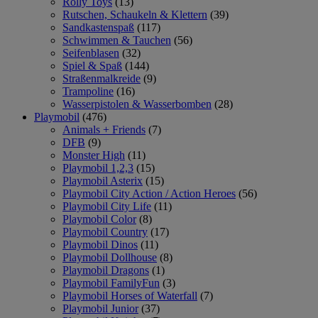
Rolly Toys
(13)
Rutschen, Schaukeln & Klettern
(39)
Sandkastenspaß
(117)
Schwimmen & Tauchen
(56)
Seifenblasen
(32)
Spiel & Spaß
(144)
Straßenmalkreide
(9)
Trampoline
(16)
Wasserpistolen & Wasserbomben
(28)
Playmobil
(476)
Animals + Friends
(7)
DFB
(9)
Monster High
(11)
Playmobil 1,2,3
(15)
Playmobil Asterix
(15)
Playmobil City Action / Action Heroes
(56)
Playmobil City Life
(11)
Playmobil Color
(8)
Playmobil Country
(17)
Playmobil Dinos
(11)
Playmobil Dollhouse
(8)
Playmobil Dragons
(1)
Playmobil FamilyFun
(3)
Playmobil Horses of Waterfall
(7)
Playmobil Junior
(37)