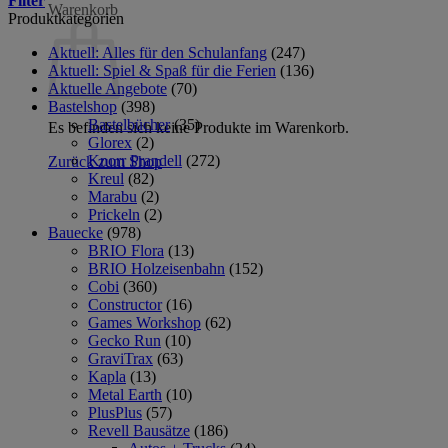
Filter
Warenkorb
Produktkategorien
Aktuell: Alles für den Schulanfang
(247)
Aktuell: Spiel & Spaß für die Ferien
(136)
Aktuelle Angebote
(70)
Bastelshop
(398)
Bastelbücher
(35)
Es befinden sich keine Produkte im Warenkorb.
Glorex
(2)
Knorr Prandell
(272)
Zurück zum Shop
Kreul
(82)
Marabu
(2)
Prickeln
(2)
Bauecke
(978)
BRIO Flora
(13)
BRIO Holzeisenbahn
(152)
Cobi
(360)
Constructor
(16)
Games Workshop
(62)
Gecko Run
(10)
GraviTrax
(63)
Kapla
(13)
Metal Earth
(10)
PlusPlus
(57)
Revell Bausätze
(186)