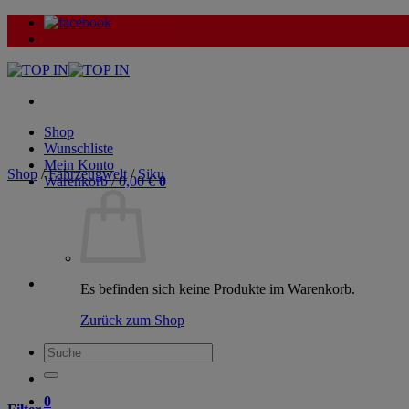
Zum
Inhalt
springen
Shop
Wunschliste
Mein Konto
Shop
/
Fahrzeugwelt
/
Siku
Warenkorb /
0,00
€
0
Es befinden sich keine Produkte im Warenkorb.
Zurück zum Shop
Suche
nach:
0