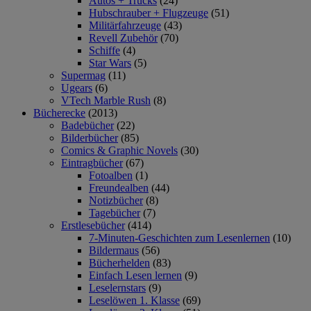
Autos + Trucks
(24)
Hubschrauber + Flugzeuge
(51)
Militärfahrzeuge
(43)
Revell Zubehör
(70)
Schiffe
(4)
Star Wars
(5)
Supermag
(11)
Ugears
(6)
VTech Marble Rush
(8)
Bücherecke
(2013)
Badebücher
(22)
Bilderbücher
(85)
Comics & Graphic Novels
(30)
Eintragbücher
(67)
Fotoalben
(1)
Freundealben
(44)
Notizbücher
(8)
Tagebücher
(7)
Erstlesebücher
(414)
7-Minuten-Geschichten zum Lesenlernen
(10)
Bildermaus
(56)
Bücherhelden
(83)
Einfach Lesen lernen
(9)
Leselernstars
(9)
Leselöwen 1. Klasse
(69)