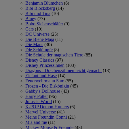
Benjamin Blümchen
(6)
Bibi Blocksberg
(14)
Bibi und Tina
(10)
Bluey
(73)
Bobo Siebenschläfer
(9)
Cars
(10)
DC Universe
(25)
Die Biene Maja
(11)
Die Maus
(30)
Die Schlümpfe
(8)
Die Schule der magischen Tiere
(85)
Disney Classics
(97)
Disney Prinzessinnen
(103)
Dragons - Drachenzähmen leicht gemacht
(13)
Elefant und Hase
(14)
Feuerwehrmann Sam
(55)
Frozen - Die Eiskönigin
(45)
Gabby's Dollhouse
(43)
Harry Potter
(96)
Jurassic World
(15)
K-POP Demon Hunters
(6)
Marvel Universe
(41)
Meine Freundin Conni
(21)
Mia and me
(11)
Mickey Mouse & Freunde
(48)