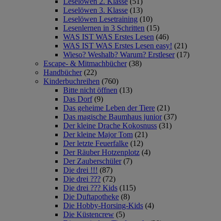
Leselöwen 2. Klasse
(51)
Leselöwen 3. Klasse
(13)
Leselöwen Lesetraining
(10)
Lesenlernen in 3 Schritten
(15)
WAS IST WAS Erstes Lesen
(46)
WAS IST WAS Erstes Lesen easy!
(21)
Wieso? Weshalb? Warum? Erstleser
(17)
Escape- & Mitmachbücher
(38)
Handbücher
(22)
Kinderbuchreihen
(760)
Bitte nicht öffnen
(13)
Das Dorf
(9)
Das geheime Leben der Tiere
(21)
Das magische Baumhaus junior
(37)
Der kleine Drache Kokosnuss
(31)
Der kleine Major Tom
(21)
Der letzte Feuerfalke
(12)
Der Räuber Hotzenplotz
(4)
Der Zauberschüler
(7)
Die drei !!!
(87)
Die drei ???
(72)
Die drei ??? Kids
(115)
Die Duftapotheke
(8)
Die Hobby-Horsing-Kids
(4)
Die Küstencrew
(5)