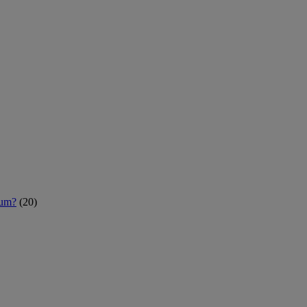
rum?
(20)