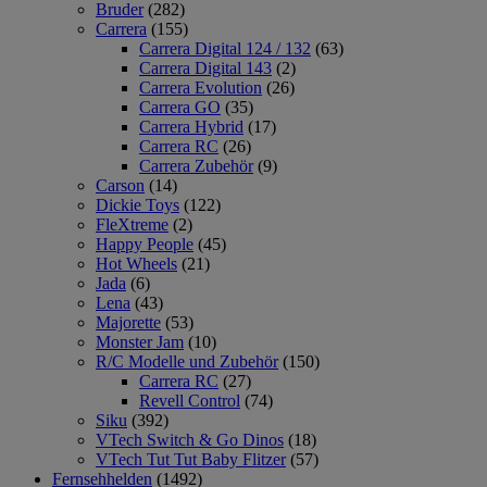
Bruder
(282)
Carrera
(155)
Carrera Digital 124 / 132
(63)
Carrera Digital 143
(2)
Carrera Evolution
(26)
Carrera GO
(35)
Carrera Hybrid
(17)
Carrera RC
(26)
Carrera Zubehör
(9)
Carson
(14)
Dickie Toys
(122)
FleXtreme
(2)
Happy People
(45)
Hot Wheels
(21)
Jada
(6)
Lena
(43)
Majorette
(53)
Monster Jam
(10)
R/C Modelle und Zubehör
(150)
Carrera RC
(27)
Revell Control
(74)
Siku
(392)
VTech Switch & Go Dinos
(18)
VTech Tut Tut Baby Flitzer
(57)
Fernsehhelden
(1492)