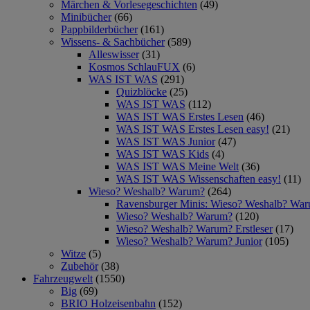
Märchen & Vorlesegeschichten
(49)
Minibücher
(66)
Pappbilderbücher
(161)
Wissens- & Sachbücher
(589)
Alleswisser
(31)
Kosmos SchlauFUX
(6)
WAS IST WAS
(291)
Quizblöcke
(25)
WAS IST WAS
(112)
WAS IST WAS Erstes Lesen
(46)
WAS IST WAS Erstes Lesen easy!
(21)
WAS IST WAS Junior
(47)
WAS IST WAS Kids
(4)
WAS IST WAS Meine Welt
(36)
WAS IST WAS Wissenschaften easy!
(11)
Wieso? Weshalb? Warum?
(264)
Ravensburger Minis: Wieso? Weshalb? Wa
Wieso? Weshalb? Warum?
(120)
Wieso? Weshalb? Warum? Erstleser
(17)
Wieso? Weshalb? Warum? Junior
(105)
Witze
(5)
Zubehör
(38)
Fahrzeugwelt
(1550)
Big
(69)
BRIO Holzeisenbahn
(152)