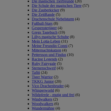
Die magischen Tierfreunde
(20)
Die Schule der magischen Tiere
(57)
Die Zauberkicker
(9)
Die ZeitBande
(5)
Drachenschule Nebelsturm
(4)
Fußball-Stars
(8)
Gespensterjäger
(4)
Gregs Tagebuch
(19)
Lillys magische Schuhe
(8)
Mein Lotta-Leben
(31)
Meine Freundin Conni
(7)
Mitternachtskatzen
(4)
Pettersson und Findus
(10)
Racing Legends
(2)
Ruby Fairygale
(5)
Sternenschweif
(43)
Tafiti
(24)
Tiger Warrior
(2)
TKKG Junior
(20)
Vico Drachenbruder
(4)
Whisperworld
(6)
Wildpferde - mutig und frei
(6)
Windwalkers
(2)
Woodwalkers
(6)
Wundermähne
(4)