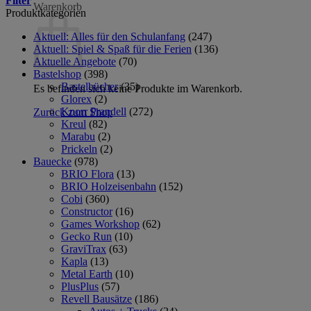
Filter
Warenkorb
Produktkategorien
Aktuell: Alles für den Schulanfang
(247)
Aktuell: Spiel & Spaß für die Ferien
(136)
Aktuelle Angebote
(70)
Bastelshop
(398)
Bastelbücher
(35)
Es befinden sich keine Produkte im Warenkorb.
Glorex
(2)
Knorr Prandell
(272)
Zurück zum Shop
Kreul
(82)
Marabu
(2)
Prickeln
(2)
Bauecke
(978)
BRIO Flora
(13)
BRIO Holzeisenbahn
(152)
Cobi
(360)
Constructor
(16)
Games Workshop
(62)
Gecko Run
(10)
GraviTrax
(63)
Kapla
(13)
Metal Earth
(10)
PlusPlus
(57)
Revell Bausätze
(186)