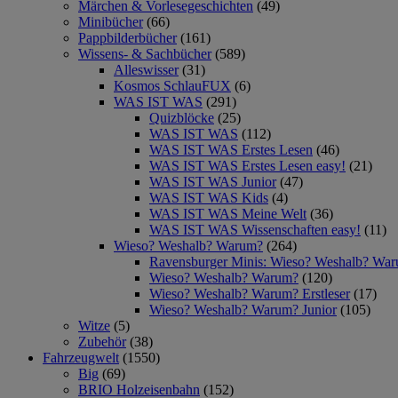
Märchen & Vorlesegeschichten
(49)
Minibücher
(66)
Pappbilderbücher
(161)
Wissens- & Sachbücher
(589)
Alleswisser
(31)
Kosmos SchlauFUX
(6)
WAS IST WAS
(291)
Quizblöcke
(25)
WAS IST WAS
(112)
WAS IST WAS Erstes Lesen
(46)
WAS IST WAS Erstes Lesen easy!
(21)
WAS IST WAS Junior
(47)
WAS IST WAS Kids
(4)
WAS IST WAS Meine Welt
(36)
WAS IST WAS Wissenschaften easy!
(11)
Wieso? Weshalb? Warum?
(264)
Ravensburger Minis: Wieso? Weshalb? Wa
Wieso? Weshalb? Warum?
(120)
Wieso? Weshalb? Warum? Erstleser
(17)
Wieso? Weshalb? Warum? Junior
(105)
Witze
(5)
Zubehör
(38)
Fahrzeugwelt
(1550)
Big
(69)
BRIO Holzeisenbahn
(152)