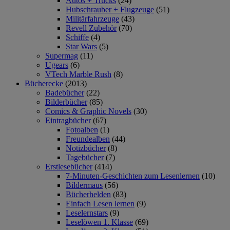
Autos + Trucks
(24)
Hubschrauber + Flugzeuge
(51)
Militärfahrzeuge
(43)
Revell Zubehör
(70)
Schiffe
(4)
Star Wars
(5)
Supermag
(11)
Ugears
(6)
VTech Marble Rush
(8)
Bücherecke
(2013)
Badebücher
(22)
Bilderbücher
(85)
Comics & Graphic Novels
(30)
Eintragbücher
(67)
Fotoalben
(1)
Freundealben
(44)
Notizbücher
(8)
Tagebücher
(7)
Erstlesebücher
(414)
7-Minuten-Geschichten zum Lesenlernen
(10)
Bildermaus
(56)
Bücherhelden
(83)
Einfach Lesen lernen
(9)
Leselernstars
(9)
Leselöwen 1. Klasse
(69)