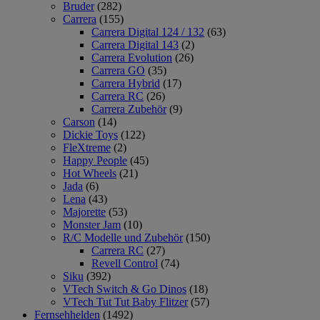
Bruder
(282)
Carrera
(155)
Carrera Digital 124 / 132
(63)
Carrera Digital 143
(2)
Carrera Evolution
(26)
Carrera GO
(35)
Carrera Hybrid
(17)
Carrera RC
(26)
Carrera Zubehör
(9)
Carson
(14)
Dickie Toys
(122)
FleXtreme
(2)
Happy People
(45)
Hot Wheels
(21)
Jada
(6)
Lena
(43)
Majorette
(53)
Monster Jam
(10)
R/C Modelle und Zubehör
(150)
Carrera RC
(27)
Revell Control
(74)
Siku
(392)
VTech Switch & Go Dinos
(18)
VTech Tut Tut Baby Flitzer
(57)
Fernsehhelden
(1492)