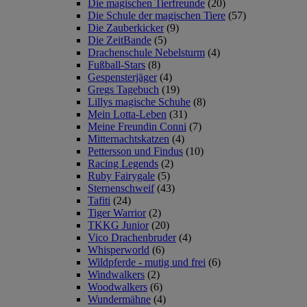
Die magischen Tierfreunde
(20)
Die Schule der magischen Tiere
(57)
Die Zauberkicker
(9)
Die ZeitBande
(5)
Drachenschule Nebelsturm
(4)
Fußball-Stars
(8)
Gespensterjäger
(4)
Gregs Tagebuch
(19)
Lillys magische Schuhe
(8)
Mein Lotta-Leben
(31)
Meine Freundin Conni
(7)
Mitternachtskatzen
(4)
Pettersson und Findus
(10)
Racing Legends
(2)
Ruby Fairygale
(5)
Sternenschweif
(43)
Tafiti
(24)
Tiger Warrior
(2)
TKKG Junior
(20)
Vico Drachenbruder
(4)
Whisperworld
(6)
Wildpferde - mutig und frei
(6)
Windwalkers
(2)
Woodwalkers
(6)
Wundermähne
(4)