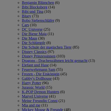
Benjamin Blümchen
(6)
Bibi Blocksberg
(14)
Bibi und Tina
(10)
Bluey
(73)
Bobo Siebenschläfer
(9)
Cars
(10)
DC Universe
(25)
Die Biene Maja
(11)
Die Maus
(30)
Die Schlümpfe
(8)
Die Schule der magischen Tiere
(85)
Disney Classics
(97)
Disney Prinzessinnen
(103)
Dragons - Drachenzähmen leicht gemacht
(13)
Elefant und Hase
(14)
Feuerwehrmann Sam
(55)
Frozen - Die Eiskönigin
(45)
Gabby's Dollhouse
(43)
Harry Potter
(96)
Jurassic World
(15)
K-POP Demon Hunters
(6)
Marvel Universe
(41)
Meine Freundin Conni
(21)
Mia and me
(11)
Mickey Mouse & Freunde
(48)