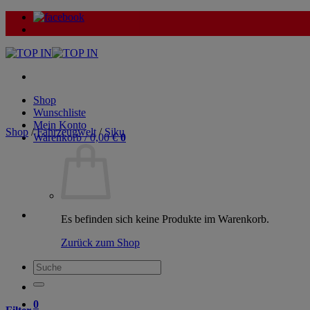
Zum
Inhalt
springen
Shop
Wunschliste
Mein Konto
Shop
/
Fahrzeugwelt
/
Siku
Warenkorb /
0,00
€
0
Es befinden sich keine Produkte im Warenkorb.
Zurück zum Shop
Suche
nach:
0