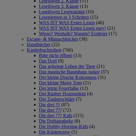
Leselöwen 2. Klasse
(51)
Leselöwen 3. Klasse
(13)
Leselöwen Lesetraining
(10)
Lesenlernen in 3 Schritten
(15)
WAS IST WAS Erstes Lesen
(46)
WAS IST WAS Erstes Lesen easy!
(21)
Wieso? Weshalb? Warum? Erstleser
(17)
Escape- & Mitmachbücher
(38)
Handbücher
(22)
Kinderbuchreihen
(760)
Bitte nicht öffnen
(13)
Das Dorf
(9)
Das geheime Leben der Tiere
(21)
Das magische Baumhaus junior
(37)
Der kleine Drache Kokosnuss
(31)
Der kleine Major Tom
(21)
Der letzte Feuerfalke
(12)
Der Räuber Hotzenplotz
(4)
Der Zauberschüler
(7)
Die drei !!!
(87)
Die drei ???
(72)
Die drei ??? Kids
(115)
Die Duftapotheke
(8)
Die Hobby-Horsing-Kids
(4)
Die Küstencrew
(5)