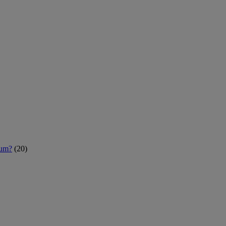
rum?
(20)