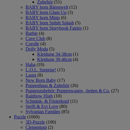
Zubehör
(51)
BABY born Bärenwelt
(12)
BABY born Glam Up
(3)
BABY born Minis
(6)
BABY born Splish Splash
(5)
BABY born Storybook Fairies
(1)
Barbie
(4)
Cave Club
(8)
Corolle
(4)
Dolly Moda
(5)
Kleidung 34-38cm
(1)
Kleidung 39-46cm
(4)
Haba
(19)
L.O.L. Surprise!
(15)
Laura
(8)
New Born Baby
(17)
Puppenhaus & Zubehör
(26)
Puppenzubehör: Puppenwagen, -betten & Co.
(27)
Rainbow High
(10)
Schmink- & Frisierkopf
(11)
Steffi & Evi Love
(80)
Sylvanian Families
(85)
Puzzle
(1069)
3D-Puzzle
(100)
Clementoni
(2)