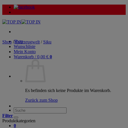
Zum
Inhalt
springen
Shop
Shop
/
Fahrzeugwelt
/
Siku
Wunschliste
Mein Konto
Warenkorb /
0,00
€
0
Es befinden sich keine Produkte im Warenkorb.
Zurück zum Shop
Suche
nach:
Filter
Produktkategorien
0