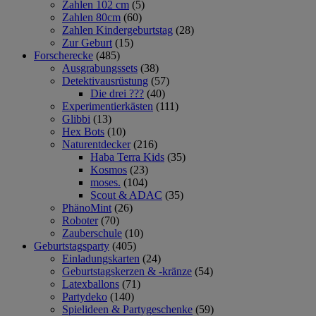
Zahlen 102 cm
(5)
Zahlen 80cm
(60)
Zahlen Kindergeburtstag
(28)
Zur Geburt
(15)
Forscherecke
(485)
Ausgrabungssets
(38)
Detektivausrüstung
(57)
Die drei ???
(40)
Experimentierkästen
(111)
Glibbi
(13)
Hex Bots
(10)
Naturentdecker
(216)
Haba Terra Kids
(35)
Kosmos
(23)
moses.
(104)
Scout & ADAC
(35)
PhänoMint
(26)
Roboter
(70)
Zauberschule
(10)
Geburtstagsparty
(405)
Einladungskarten
(24)
Geburtstagskerzen & -kränze
(54)
Latexballons
(71)
Partydeko
(140)
Spielideen & Partygeschenke
(59)