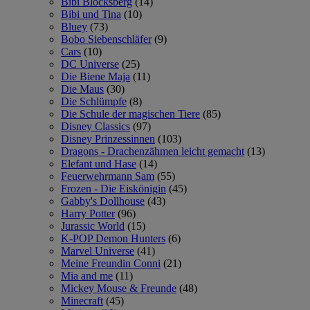
Bibi Blocksberg
(14)
Bibi und Tina
(10)
Bluey
(73)
Bobo Siebenschläfer
(9)
Cars
(10)
DC Universe
(25)
Die Biene Maja
(11)
Die Maus
(30)
Die Schlümpfe
(8)
Die Schule der magischen Tiere
(85)
Disney Classics
(97)
Disney Prinzessinnen
(103)
Dragons - Drachenzähmen leicht gemacht
(13)
Elefant und Hase
(14)
Feuerwehrmann Sam
(55)
Frozen - Die Eiskönigin
(45)
Gabby's Dollhouse
(43)
Harry Potter
(96)
Jurassic World
(15)
K-POP Demon Hunters
(6)
Marvel Universe
(41)
Meine Freundin Conni
(21)
Mia and me
(11)
Mickey Mouse & Freunde
(48)
Minecraft
(45)