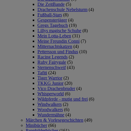
Die ZeitBande
(5)
Drachenschule Nebelsturm
(4)
Fußball-Stars
(8)
Gespensterjäger
(4)
Gregs Tagebuch
(19)
Lillys magische Schuhe
(8)
Mein Lotta-Leben
(31)
Meine Freundin Conni
(7)
Mitternachtskatzen
(4)
Pettersson und Findus
(10)
Racing Legends
(2)
Ruby Fairygale
(5)
Sternenschweif
(43)
Tafiti
(24)
Tiger Warrior
(2)
TKKG Junior
(20)
Vico Drachenbruder
(4)
Whisperworld
(6)
Wildpferde - mutig und frei
(6)
Windwalkers
(2)
Woodwalkers
(6)
Wundermähne
(4)
Märchen & Vorlesegeschichten
(49)
Minibücher
(66)
Pappbilderbücher
(161)