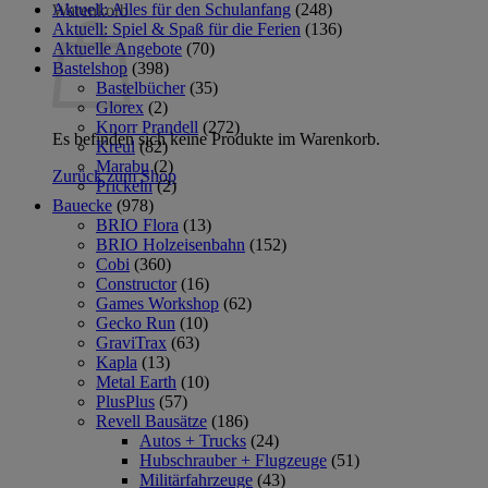
Aktuell: Alles für den Schulanfang
(248)
Warenkorb
Aktuell: Spiel & Spaß für die Ferien
(136)
Aktuelle Angebote
(70)
Bastelshop
(398)
Bastelbücher
(35)
Glorex
(2)
Knorr Prandell
(272)
Es befinden sich keine Produkte im Warenkorb.
Kreul
(82)
Marabu
(2)
Zurück zum Shop
Prickeln
(2)
Bauecke
(978)
BRIO Flora
(13)
BRIO Holzeisenbahn
(152)
Cobi
(360)
Constructor
(16)
Games Workshop
(62)
Gecko Run
(10)
GraviTrax
(63)
Kapla
(13)
Metal Earth
(10)
PlusPlus
(57)
Revell Bausätze
(186)
Autos + Trucks
(24)
Hubschrauber + Flugzeuge
(51)
Militärfahrzeuge
(43)