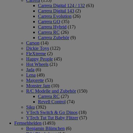
Carrera
(155)
Carrera Digital 124 / 132
(63)
Carrera Digital 143
(2)
Carrera Evolution
(26)
Carrera GO
(35)
Carrera Hybrid
(17)
Carrera RC
(26)
Carrera Zubehör
(9)
Carson
(14)
Dickie Toys
(122)
FleXtreme
(2)
Happy People
(45)
Hot Wheels
(21)
Jada
(6)
Lena
(49)
Majorette
(53)
Monster Jam
(10)
R/C Modelle und Zubehör
(150)
Carrera RC
(27)
Revell Control
(74)
Siku
(392)
VTech Switch & Go Dinos
(18)
VTech Tut Tut Baby Flitzer
(57)
Fernsehhelden
(1493)
Benjamin Blümchen
(6)