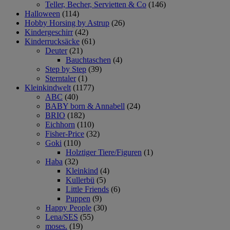
Teller, Becher, Servietten & Co
(146)
Halloween
(114)
Hobby Horsing by Astrup
(26)
Kindergeschirr
(42)
Kinderrucksäcke
(61)
Deuter
(21)
Bauchtaschen
(4)
Step by Step
(39)
Sterntaler
(1)
Kleinkindwelt
(1177)
ABC
(40)
BABY born & Annabell
(24)
BRIO
(182)
Eichhorn
(110)
Fisher-Price
(32)
Goki
(110)
Holztiger Tiere/Figuren
(1)
Haba
(32)
Kleinkind
(4)
Kullerbü
(5)
Little Friends
(6)
Puppen
(9)
Happy People
(30)
Lena/SES
(55)
moses.
(19)