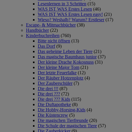
Lesenlernen in 3 Schritten
(15)
WAS IST WAS Erstes Lesen
(46)
WAS IST WAS Erstes Lesen easy!
(21)
Wieso? Weshalb? Warum? Erstleser
(17)
Escape- & Mitmachbücher
(38)
Handbücher
(22)
Kinderbuchreihen
(760)
Bitte nicht öffnen
(13)
Das Dorf
(9)
Das geheime Leben der Tiere
(21)
Das magische Baumhaus junior
(37)
Der kleine Drache Kokosnuss
(31)
Der kleine Major Tom
(21)
Der letzte Feuerfalke
(12)
Der Räuber Hotzenplotz
(4)
Der Zauberschüler
(7)
Die drei !!!
(87)
Die drei ???
(72)
Die drei ??? Kids
(115)
Die Duftapotheke
(8)
Die Hobby-Horsing-Kids
(4)
Die Küstencrew
(5)
Die magischen Tierfreunde
(20)
Die Schule der magischen Tiere
(57)
Die Zauberkicker
(9)