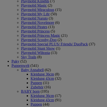
Playmobil Knights
(7)
Playmobil Magic
(2)
Playmobil Miraculous
(15)
Playmobil My Life
(50)
Playmobil Naruto
(3)
Playmobil Novelmore
(6)
Playmobil Pirates
(13)
Playmobil Princess
(5)
Playmobil Princess Magic
(21)
Playmobil Scooby-Doo
(2)
Playmobil Special PLUS/ Friends/ DuoPack
(37)
Playmobil Stunt Show
(1)
Playmobil Wiltopia
(13)
Sky Trails
(8)
Puky
(52)
Puppenwelt
(541)
Baby Annabell
(62)
Kleidung 36cm
(8)
Kleidung 43cm
(32)
Puppen
(11)
Zubehör
(16)
BABY born
(195)
Kleidung 36cm
(17)
Kleidung 43cm
(91)
Puppen
(44)