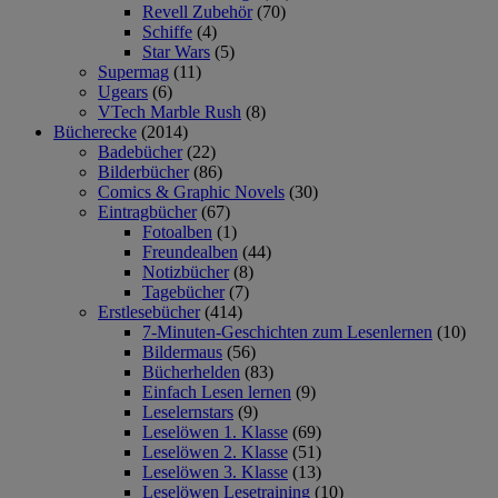
Revell Zubehör
(70)
Schiffe
(4)
Star Wars
(5)
Supermag
(11)
Ugears
(6)
VTech Marble Rush
(8)
Bücherecke
(2014)
Badebücher
(22)
Bilderbücher
(86)
Comics & Graphic Novels
(30)
Eintragbücher
(67)
Fotoalben
(1)
Freundealben
(44)
Notizbücher
(8)
Tagebücher
(7)
Erstlesebücher
(414)
7-Minuten-Geschichten zum Lesenlernen
(10)
Bildermaus
(56)
Bücherhelden
(83)
Einfach Lesen lernen
(9)
Leselernstars
(9)
Leselöwen 1. Klasse
(69)
Leselöwen 2. Klasse
(51)
Leselöwen 3. Klasse
(13)
Leselöwen Lesetraining
(10)