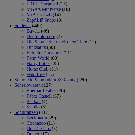
L.O.L. Surprise!
(15)
MGA's Miniverse
(10)
MrBeast Lab
(14)
Zapf Lil' Snaps
(3)
Schleich
(440)
Bayala
(46)
Die Schlümpfe
(2)
Die Schule der magischen Tiere
(11)
Dinosaurs
(50)
Eldrador Creatures
(51)
Farm World
(89)
Harry Potter
(25)
Horse Club
(81)
Wild Life
(85)
Schmuck, Schminken & Beauty
(380)
Schreibwaren
(127)
Eberhard Faber
(36)
Faber Castell
(67)
Pelikan
(1)
Stabilo
(5)
Schulranzen
(417)
Beckmann
(29)
Coocazoo
(11)
Der Die Das
(3)
Deuter
(17)