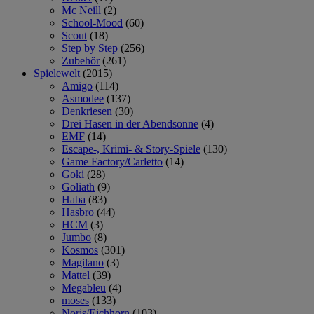
Mc Neill
(2)
School-Mood
(60)
Scout
(18)
Step by Step
(256)
Zubehör
(261)
Spielewelt
(2015)
Amigo
(114)
Asmodee
(137)
Denkriesen
(30)
Drei Hasen in der Abendsonne
(4)
EMF
(14)
Escape-, Krimi- & Story-Spiele
(130)
Game Factory/Carletto
(14)
Goki
(28)
Goliath
(9)
Haba
(83)
Hasbro
(44)
HCM
(3)
Jumbo
(8)
Kosmos
(301)
Magilano
(3)
Mattel
(39)
Megableu
(4)
moses
(133)
Noris/Eichhorn
(103)