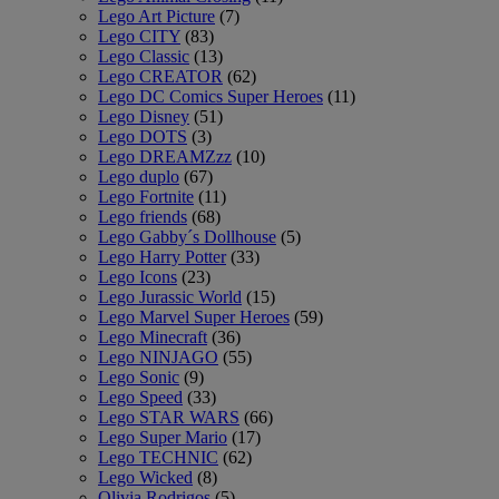
Lego Art Picture
(7)
Lego CITY
(83)
Lego Classic
(13)
Lego CREATOR
(62)
Lego DC Comics Super Heroes
(11)
Lego Disney
(51)
Lego DOTS
(3)
Lego DREAMZzz
(10)
Lego duplo
(67)
Lego Fortnite
(11)
Lego friends
(68)
Lego Gabby´s Dollhouse
(5)
Lego Harry Potter
(33)
Lego Icons
(23)
Lego Jurassic World
(15)
Lego Marvel Super Heroes
(59)
Lego Minecraft
(36)
Lego NINJAGO
(55)
Lego Sonic
(9)
Lego Speed
(33)
Lego STAR WARS
(66)
Lego Super Mario
(17)
Lego TECHNIC
(62)
Lego Wicked
(8)
Olivia Rodrigos
(5)