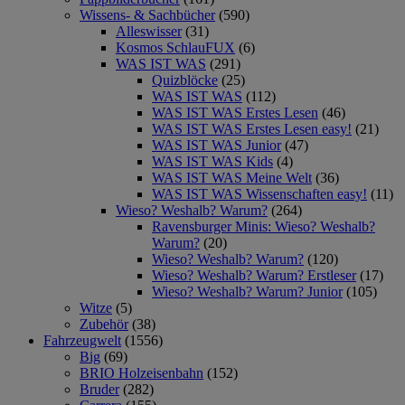
Wissens- & Sachbücher
(590)
Alleswisser
(31)
Kosmos SchlauFUX
(6)
WAS IST WAS
(291)
Quizblöcke
(25)
WAS IST WAS
(112)
WAS IST WAS Erstes Lesen
(46)
WAS IST WAS Erstes Lesen easy!
(21)
WAS IST WAS Junior
(47)
WAS IST WAS Kids
(4)
WAS IST WAS Meine Welt
(36)
WAS IST WAS Wissenschaften easy!
(11)
Wieso? Weshalb? Warum?
(264)
Ravensburger Minis: Wieso? Weshalb?
Warum?
(20)
Wieso? Weshalb? Warum?
(120)
Wieso? Weshalb? Warum? Erstleser
(17)
Wieso? Weshalb? Warum? Junior
(105)
Witze
(5)
Zubehör
(38)
Fahrzeugwelt
(1556)
Big
(69)
BRIO Holzeisenbahn
(152)
Bruder
(282)