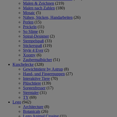
Malen & Zeichnen
(219)
Malen nach Zahlen
(180)
Mosaic
(5)
Nähen, Sticken, Handarbeiten
(26)
Perlen
(15)
Prickeln
(11)
So Slime
(3)
Spiral-Designer
(2)
Stempelspaß
(33)
Stickerspaß
(119)
Style 4 Ever
(2)
Xoomy
(6)
Zaubermalbücher
(51)
Kuschelecke
(328)
Gewichtstiere by Astrup
(8)
Hand- und Fingerpuppen
(27)
Interaktive Tiere
(70)
Plüschtiere
(139)
Sorgenfresser
(17)
Sterntaler
(31)
TY
(69)
Lego
(942)
Architecture
(8)
Botanicals
(26)
Lego Animal Crosing
(11)