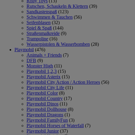
Rolly Toys
(13)
Rutschen, Schaukeln & Klettern
(39)
Sandkastenspaß
(123)
Schwimmen & Tauchen
(56)
Seifenblasen
(32)
Spiel & Spaß
(144)
Straßenmalkreide
(9)
Trampoline
(16)
Wasserpistolen & Wasserbomben
(28)
Playmobil
(476)
Animals + Friends
(7)
DFB
(9)
Monster High
(11)
Playmobil 1,2,3
(15)
Playmobil Asterix
(15)
Playmobil City Action / Action Heroes
(56)
Playmobil City Life
(11)
Playmobil Color
(8)
Playmobil Country
(17)
Playmobil Dinos
(11)
Playmobil Dollhouse
(8)
Playmobil Dragons
(1)
Playmobil FamilyFun
(3)
Playmobil Horses of Waterfall
(7)
Playmobil Junior
(37)