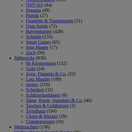
NSV/AS
(44)
Pegasus
(49)
Piatnik
(27)
Quartette & Trumpfspiele
(31)
Quiz-Spiele
(72)
Ravensburger
(428)
Schmidt
(235)
Smart Games
(65)
Spin Master
(17)
Zoch
(59)
Stöberecke
(836)
bb Klostermann
(132)
Goki
(24)
Jojos, Flummis & Co.
(22)
Lutz Mauder
(189)
moses.
(210)
Schenken
(32)
Schlüsselanhänger
(8)
Slime, Knete, Squishies & Co.
(46)
Taschen & Geldbörsen
(3)
Trendhaus
(194)
Uhren & Wecker
(29)
Unkategorisiert
(10)
Weihnachten
(158)