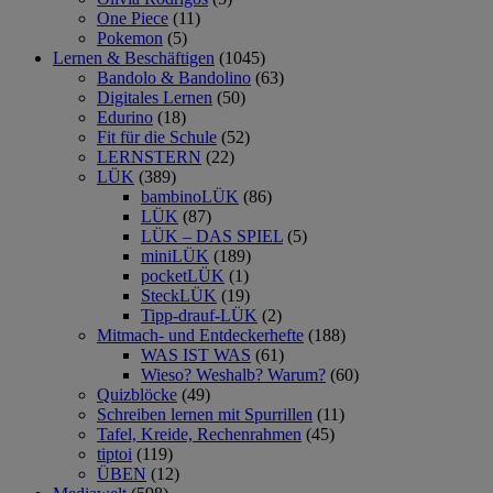
One Piece
(11)
Pokemon
(5)
Lernen & Beschäftigen
(1045)
Bandolo & Bandolino
(63)
Digitales Lernen
(50)
Edurino
(18)
Fit für die Schule
(52)
LERNSTERN
(22)
LÜK
(389)
bambinoLÜK
(86)
LÜK
(87)
LÜK – DAS SPIEL
(5)
miniLÜK
(189)
pocketLÜK
(1)
SteckLÜK
(19)
Tipp-drauf-LÜK
(2)
Mitmach- und Entdeckerhefte
(188)
WAS IST WAS
(61)
Wieso? Weshalb? Warum?
(60)
Quizblöcke
(49)
Schreiben lernen mit Spurrillen
(11)
Tafel, Kreide, Rechenrahmen
(45)
tiptoi
(119)
ÜBEN
(12)