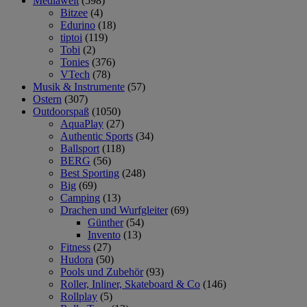
Mediawelt
(598)
Bitzee
(4)
Edurino
(18)
tiptoi
(119)
Tobi
(2)
Tonies
(376)
VTech
(78)
Musik & Instrumente
(57)
Ostern
(307)
Outdoorspaß
(1050)
AquaPlay
(27)
Authentic Sports
(34)
Ballsport
(118)
BERG
(56)
Best Sporting
(248)
Big
(69)
Camping
(13)
Drachen und Wurfgleiter
(69)
Günther
(54)
Invento
(13)
Fitness
(27)
Hudora
(50)
Pools und Zubehör
(93)
Roller, Inliner, Skateboard & Co
(146)
Rollplay
(5)