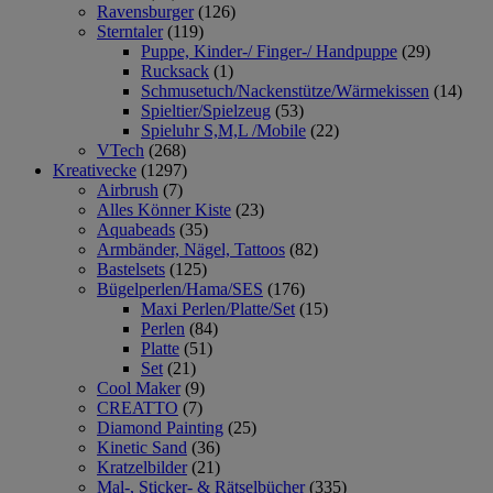
Ravensburger
(126)
Sterntaler
(119)
Puppe, Kinder-/ Finger-/ Handpuppe
(29)
Rucksack
(1)
Schmusetuch/Nackenstütze/Wärmekissen
(14)
Spieltier/Spielzeug
(53)
Spieluhr S,M,L /Mobile
(22)
VTech
(268)
Kreativecke
(1297)
Airbrush
(7)
Alles Könner Kiste
(23)
Aquabeads
(35)
Armbänder, Nägel, Tattoos
(82)
Bastelsets
(125)
Bügelperlen/Hama/SES
(176)
Maxi Perlen/Platte/Set
(15)
Perlen
(84)
Platte
(51)
Set
(21)
Cool Maker
(9)
CREATTO
(7)
Diamond Painting
(25)
Kinetic Sand
(36)
Kratzelbilder
(21)
Mal-, Sticker- & Rätselbücher
(335)