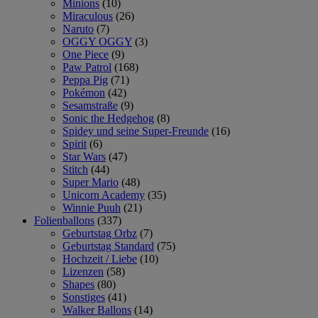
Minions
(10)
Miraculous
(26)
Naruto
(7)
OGGY OGGY
(3)
One Piece
(9)
Paw Patrol
(168)
Peppa Pig
(71)
Pokémon
(42)
Sesamstraße
(9)
Sonic the Hedgehog
(8)
Spidey und seine Super-Freunde
(16)
Spirit
(6)
Star Wars
(47)
Stitch
(44)
Super Mario
(48)
Unicorn Academy
(35)
Winnie Puuh
(21)
Folienballons
(337)
Geburtstag Orbz
(7)
Geburtstag Standard
(75)
Hochzeit / Liebe
(10)
Lizenzen
(58)
Shapes
(80)
Sonstiges
(41)
Walker Ballons
(14)