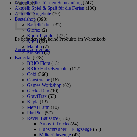
Aktuell: Alles für den Schulanfang
(247)
Warenkorb
Aktuell: Spiel & Spaß für die Ferien
(136)
Aktuelle Angebote
(70)
Bastelshop
(398)
Bastelbücher
(35)
Glorex
(2)
Knorr Prandell
(272)
Es befinden sich keine Produkte im Warenkorb.
Kreul
(82)
Marabu
(2)
Zurück zum Shop
Prickeln
(2)
Bauecke
(978)
BRIO Flora
(13)
BRIO Holzeisenbahn
(152)
Cobi
(360)
Constructor
(16)
Games Workshop
(62)
Gecko Run
(10)
GraviTrax
(63)
Kapla
(13)
Metal Earth
(10)
PlusPlus
(57)
Revell Bausätze
(186)
Autos + Trucks
(24)
Hubschrauber + Flugzeuge
(51)
Militärfahrzeuge
(43)