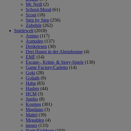
Mc Neill
(2)
School-Mood
(61)
Scout
(18)
Step by Step
(256)
Zubehör
(262)
Spielewelt
(2018)
Amigo
(117)
Asmodee
(137)
Denkriesen
(30)
Drei Hasen in der Abendsonne
(4)
EMF
(14)
Escape-, Krimi- & Story-Spiele
(130)
Game Factory/Carletto
(14)
Goki
(28)
Goliath
(9)
Haba
(83)
Hasbro
(44)
HCM
(3)
Jumbo
(8)
Kosmos
(301)
Magilano
(3)
Mattel
(39)
Megableu
(4)
moses
(133)
Noris/Eichhorn
(103)