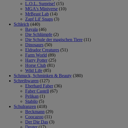
L.O.L. Surprise!
(15)
MGA's Miniverse
(10)
MrBeast Lab
(14)
Zapf Lil' Snaps
(3)
Schleich
(440)
Bayala
(46)
Die Schlümpfe
(2)
Die Schule der magischen Tiere
(11)
Dinosaurs
(50)
Eldrador Creatures
(51)
Farm World
(89)
Harry Potter
(25)
Horse Club
(81)
Wild Life
(85)
Schmuck, Schminken & Beauty
(380)
Schreibwaren
(127)
Eberhard Faber
(36)
Faber Castell
(67)
Pelikan
(1)
Stabilo
(5)
Schulranzen
(418)
Beckmann
(29)
Coocazoo
(11)
Der Die Das
(3)
Deuter
(17)