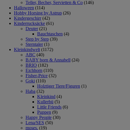
Teller, Becher, Servietten & Co
(146)
Halloween
(114)
Hobby Horsing by Astrup
(26)
Kindergeschirr
(42)
Kinderrucksäcke
(61)
Deuter
(21)
Bauchtaschen
(4)
Step by Step
(39)
Sterntaler
(1)
Kleinkindwelt
(1172)
ABC
(40)
BABY born & Annabell
(24)
BRIO
(182)
Eichhorn
(110)
Fisher-Price
(32)
Goki
(110)
Holztiger Tiere/Figuren
(1)
Haba
(32)
Kleinkind
(4)
Kullerbü
(5)
Little Friends
(6)
Puppen
(9)
Happy People
(30)
Lena/SES
(50)
moses.
(19)