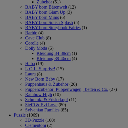
Zubehör
(51)
BABY born Bärenwelt
(12)
BABY born Glam Up
(3)
BABY born Minis
(6)
BABY born Splish Splash
(5)
BABY born Storybook Fairies
(1)
Barbie
(4)
Cave Club
(8)
Corolle
(4)
Dolly Moda
(5)
Kleidung 34-38cm
(1)
Kleidung 39-46cm
(4)
Haba
(19)
L.O.L. Surprise!
(15)
Laura
(8)
New Born Baby
(17)
Puppenhaus & Zubehör
(26)
Puppenzubehör: Puppenwagen, -betten & Co.
(27)
Rainbow High
(10)
Schmink- & Frisierkopf
(11)
Steffi & Evi Love
(80)
Sylvanian Families
(85)
Puzzle
(1069)
3D-Puzzle
(100)
Clementoni
(2)