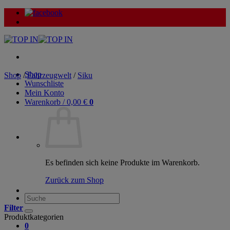
Zum
Inhalt
springen
Shop
Shop
/
Fahrzeugwelt
/
Siku
Wunschliste
Mein Konto
Warenkorb /
0,00
€
0
Es befinden sich keine Produkte im Warenkorb.
Zurück zum Shop
Suche
nach:
Filter
Produktkategorien
0