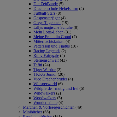
Die ZeitBande
(5)
Drachenschule Nebelsturm
(4)
Fußball-Stars
(8)
Gespensterjäger
(4)
Gregs Tagebuch
(19)
Lillys magische Schuhe
(8)
Mein Lotta-Leben
(31)
Meine Freundin Conni
(7)
Mitternachtskatzen
(4)
Pettersson und Findus
(10)
Racing Legends
(2)
Ruby Fairygale
(5)
Sternenschweif
(43)
Tafiti
(24)
Tiger Warrior
(2)
TKKG Junior
(20)
Vico Drachenbruder
(4)
Whisperworld
(6)
Wildpferde - mutig und frei
(6)
Windwalkers
(2)
Woodwalkers
(6)
Wundermähne
(4)
Märchen & Vorlesegeschichten
(49)
Minibücher
(66)
Pappbilderbücher
(161)