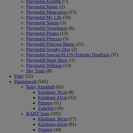
Playmobil Knights
(7)
Playmobil Magic
(2)
Playmobil Miraculous
(15)
Playmobil My Life
(50)
Playmobil Naruto
(3)
Playmobil Novelmore
(6)
Playmobil Pirates
(13)
Playmobil Princess
(5)
Playmobil Princess Magic
(21)
Playmobil Scooby-Doo
(2)
Playmobil Special PLUS/ Friends/ DuoPack
(37)
Playmobil Stunt Show
(1)
Playmobil Wiltopia
(13)
Sky Trails
(8)
Puky
(52)
Puppenwelt
(541)
Baby Annabell
(62)
Kleidung 36cm
(8)
Kleidung 43cm
(32)
Puppen
(11)
Zubehör
(16)
BABY born
(195)
Kleidung 36cm
(17)
Kleidung 43cm
(91)
Puppen
(44)