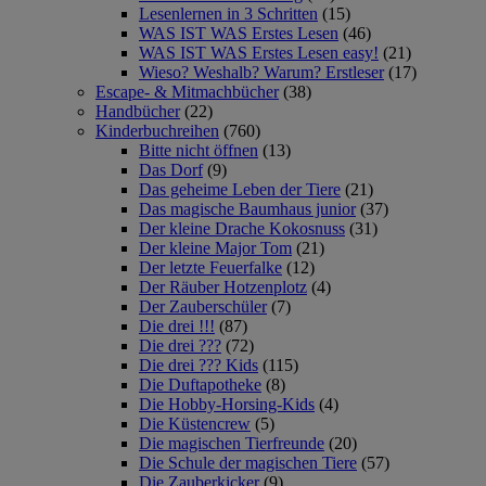
Lesenlernen in 3 Schritten
(15)
WAS IST WAS Erstes Lesen
(46)
WAS IST WAS Erstes Lesen easy!
(21)
Wieso? Weshalb? Warum? Erstleser
(17)
Escape- & Mitmachbücher
(38)
Handbücher
(22)
Kinderbuchreihen
(760)
Bitte nicht öffnen
(13)
Das Dorf
(9)
Das geheime Leben der Tiere
(21)
Das magische Baumhaus junior
(37)
Der kleine Drache Kokosnuss
(31)
Der kleine Major Tom
(21)
Der letzte Feuerfalke
(12)
Der Räuber Hotzenplotz
(4)
Der Zauberschüler
(7)
Die drei !!!
(87)
Die drei ???
(72)
Die drei ??? Kids
(115)
Die Duftapotheke
(8)
Die Hobby-Horsing-Kids
(4)
Die Küstencrew
(5)
Die magischen Tierfreunde
(20)
Die Schule der magischen Tiere
(57)
Die Zauberkicker
(9)