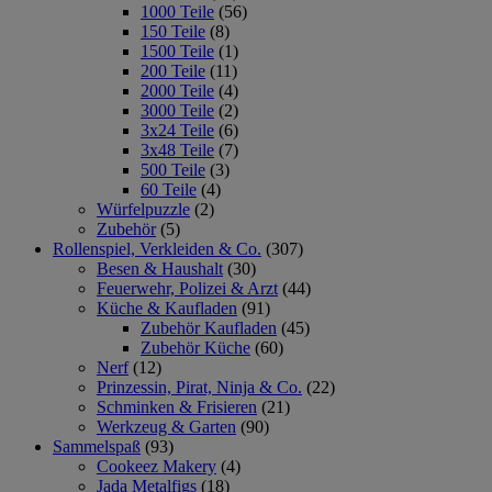
1000 Teile
(56)
150 Teile
(8)
1500 Teile
(1)
200 Teile
(11)
2000 Teile
(4)
3000 Teile
(2)
3x24 Teile
(6)
3x48 Teile
(7)
500 Teile
(3)
60 Teile
(4)
Würfelpuzzle
(2)
Zubehör
(5)
Rollenspiel, Verkleiden & Co.
(307)
Besen & Haushalt
(30)
Feuerwehr, Polizei & Arzt
(44)
Küche & Kaufladen
(91)
Zubehör Kaufladen
(45)
Zubehör Küche
(60)
Nerf
(12)
Prinzessin, Pirat, Ninja & Co.
(22)
Schminken & Frisieren
(21)
Werkzeug & Garten
(90)
Sammelspaß
(93)
Cookeez Makery
(4)
Jada Metalfigs
(18)