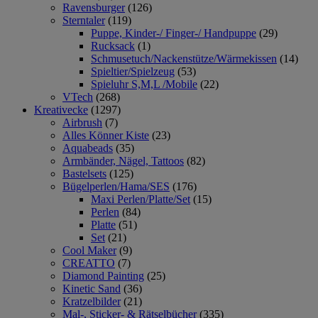
Ravensburger
(126)
Sterntaler
(119)
Puppe, Kinder-/ Finger-/ Handpuppe
(29)
Rucksack
(1)
Schmusetuch/Nackenstütze/Wärmekissen
(14)
Spieltier/Spielzeug
(53)
Spieluhr S,M,L /Mobile
(22)
VTech
(268)
Kreativecke
(1297)
Airbrush
(7)
Alles Könner Kiste
(23)
Aquabeads
(35)
Armbänder, Nägel, Tattoos
(82)
Bastelsets
(125)
Bügelperlen/Hama/SES
(176)
Maxi Perlen/Platte/Set
(15)
Perlen
(84)
Platte
(51)
Set
(21)
Cool Maker
(9)
CREATTO
(7)
Diamond Painting
(25)
Kinetic Sand
(36)
Kratzelbilder
(21)
Mal-, Sticker- & Rätselbücher
(335)