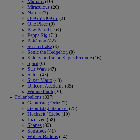
Minions
(10)
Miraculous
(26)
Naruto
(7)
OGGY OGGY
(3)
One Piece
(9)
Paw Patrol
(169)
Peppa Pig
(71)
Pokémon
(42)
Sesamstraße
(9)
Sonic the Hedgehog
(8)
Spidey und seine Super-Freunde
(16)
Spirit
(6)
Star Wars
(47)
Stitch
(43)
Super Mario
(48)
Unicorn Academy
(35)
Winnie Puuh
(20)
Folienballons
(337)
Geburtstag Orbz
(7)
Geburtstag Standard
(75)
Hochzeit / Liebe
(10)
Lizenzen
(58)
Shapes
(80)
Sonstiges
(41)
Walker Ballons
(14)