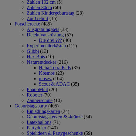
Zahlen 102 cm
(5)
Zahlen 80cm
(60)
Zahlen Kindergeburtstag
(28)
Zur Geburt
(15)
Forscherecke
(485)
Ausgrabungssets
(38)
Detektivausrüstung
(57)
Die drei ???
(40)
Experimentierkästen
(111)
Glibbi
(13)
Hex Bots
(10)
Naturentdecker
(216)
Haba Terra Kids
(35)
Kosmos
(23)
moses.
(104)
Scout & ADAC
(35)
PhänoMint
(26)
Roboter
(70)
Zauberschule
(10)
Geburtstagsparty
(405)
Einladungskarten
(24)
Geburtstagskerzen & -kränze
(54)
Latexballons
(71)
Partydeko
(140)
Spielideen & Partygeschenke
(59)