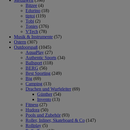
Mediawelt
(598)
Bitzee
(4)
Edurino
(18)
tiptoi
(119)
Tobi
(2)
Tonies
(376)
VTech
(78)
Musik & Instrumente
(57)
Ostern
(307)
Outdoorspaß
(1045)
AquaPlay
(27)
Authentic Sports
(34)
Ballsport
(118)
BERG
(56)
Best Sporting
(249)
Big
(69)
Camping
(13)
Drachen und Wurfgleiter
(69)
Günther
(54)
Invento
(13)
Fitness
(27)
Hudora
(50)
Pools und Zubehör
(93)
Roller, Inliner, Skateboard & Co
(147)
Rollplay
(5)