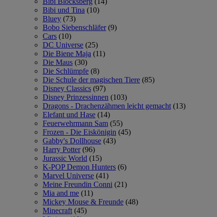
Bibi Blocksberg
(14)
Bibi und Tina
(10)
Bluey
(73)
Bobo Siebenschläfer
(9)
Cars
(10)
DC Universe
(25)
Die Biene Maja
(11)
Die Maus
(30)
Die Schlümpfe
(8)
Die Schule der magischen Tiere
(85)
Disney Classics
(97)
Disney Prinzessinnen
(103)
Dragons - Drachenzähmen leicht gemacht
(13)
Elefant und Hase
(14)
Feuerwehrmann Sam
(55)
Frozen - Die Eiskönigin
(45)
Gabby's Dollhouse
(43)
Harry Potter
(96)
Jurassic World
(15)
K-POP Demon Hunters
(6)
Marvel Universe
(41)
Meine Freundin Conni
(21)
Mia and me
(11)
Mickey Mouse & Freunde
(48)
Minecraft
(45)