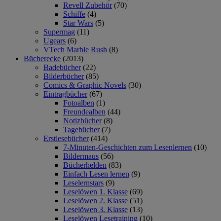
Revell Zubehör
(70)
Schiffe
(4)
Star Wars
(5)
Supermag
(11)
Ugears
(6)
VTech Marble Rush
(8)
Bücherecke
(2013)
Badebücher
(22)
Bilderbücher
(85)
Comics & Graphic Novels
(30)
Eintragbücher
(67)
Fotoalben
(1)
Freundealben
(44)
Notizbücher
(8)
Tagebücher
(7)
Erstlesebücher
(414)
7-Minuten-Geschichten zum Lesenlernen
(10)
Bildermaus
(56)
Bücherhelden
(83)
Einfach Lesen lernen
(9)
Leselernstars
(9)
Leselöwen 1. Klasse
(69)
Leselöwen 2. Klasse
(51)
Leselöwen 3. Klasse
(13)
Leselöwen Lesetraining
(10)