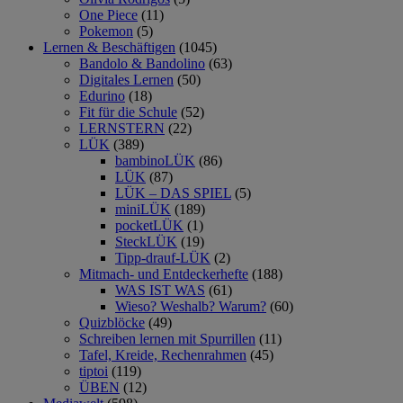
One Piece
(11)
Pokemon
(5)
Lernen & Beschäftigen
(1045)
Bandolo & Bandolino
(63)
Digitales Lernen
(50)
Edurino
(18)
Fit für die Schule
(52)
LERNSTERN
(22)
LÜK
(389)
bambinoLÜK
(86)
LÜK
(87)
LÜK – DAS SPIEL
(5)
miniLÜK
(189)
pocketLÜK
(1)
SteckLÜK
(19)
Tipp-drauf-LÜK
(2)
Mitmach- und Entdeckerhefte
(188)
WAS IST WAS
(61)
Wieso? Weshalb? Warum?
(60)
Quizblöcke
(49)
Schreiben lernen mit Spurrillen
(11)
Tafel, Kreide, Rechenrahmen
(45)
tiptoi
(119)
ÜBEN
(12)