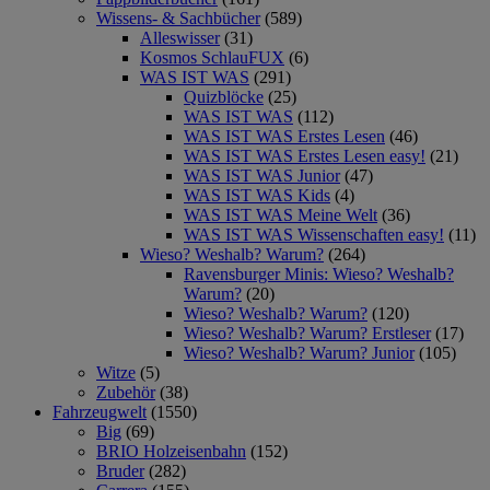
Wissens- & Sachbücher
(589)
Alleswisser
(31)
Kosmos SchlauFUX
(6)
WAS IST WAS
(291)
Quizblöcke
(25)
WAS IST WAS
(112)
WAS IST WAS Erstes Lesen
(46)
WAS IST WAS Erstes Lesen easy!
(21)
WAS IST WAS Junior
(47)
WAS IST WAS Kids
(4)
WAS IST WAS Meine Welt
(36)
WAS IST WAS Wissenschaften easy!
(11)
Wieso? Weshalb? Warum?
(264)
Ravensburger Minis: Wieso? Weshalb?
Warum?
(20)
Wieso? Weshalb? Warum?
(120)
Wieso? Weshalb? Warum? Erstleser
(17)
Wieso? Weshalb? Warum? Junior
(105)
Witze
(5)
Zubehör
(38)
Fahrzeugwelt
(1550)
Big
(69)
BRIO Holzeisenbahn
(152)
Bruder
(282)