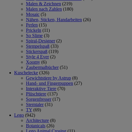
Malen & Zeichnen
(219)
Malen nach Zahlen
(180)
Mosaic
(5)
Nähen, Sticken, Handarbeiten
(26)
Perlen
(15)
Prickeln
(11)
So Slime
(3)
Spiral-Designer
(2)
Stempelspaß
(33)
Stickerspaß
(119)
Style 4 Ever
(2)
Xoomy
(6)
Zaubermalbücher
(51)
Kuschelecke
(326)
Gewichtstiere by Astrup
(8)
Hand- und Fingerpuppen
(27)
Interaktive Tiere
(70)
Plüschtiere
(137)
Sorgenfresser
(17)
Sterntaler
(31)
TY
(69)
Lego
(942)
Architecture
(8)
Botanicals
(26)
Lego Animal Crosing
(11)