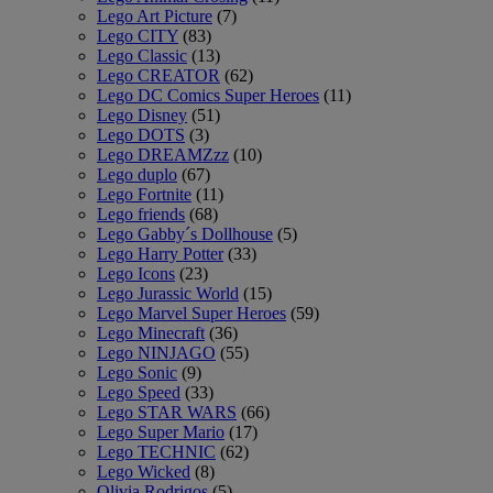
Lego Art Picture
(7)
Lego CITY
(83)
Lego Classic
(13)
Lego CREATOR
(62)
Lego DC Comics Super Heroes
(11)
Lego Disney
(51)
Lego DOTS
(3)
Lego DREAMZzz
(10)
Lego duplo
(67)
Lego Fortnite
(11)
Lego friends
(68)
Lego Gabby´s Dollhouse
(5)
Lego Harry Potter
(33)
Lego Icons
(23)
Lego Jurassic World
(15)
Lego Marvel Super Heroes
(59)
Lego Minecraft
(36)
Lego NINJAGO
(55)
Lego Sonic
(9)
Lego Speed
(33)
Lego STAR WARS
(66)
Lego Super Mario
(17)
Lego TECHNIC
(62)
Lego Wicked
(8)
Olivia Rodrigos
(5)