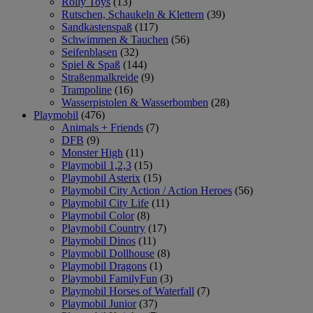
Rolly Toys
(13)
Rutschen, Schaukeln & Klettern
(39)
Sandkastenspaß
(117)
Schwimmen & Tauchen
(56)
Seifenblasen
(32)
Spiel & Spaß
(144)
Straßenmalkreide
(9)
Trampoline
(16)
Wasserpistolen & Wasserbomben
(28)
Playmobil
(476)
Animals + Friends
(7)
DFB
(9)
Monster High
(11)
Playmobil 1,2,3
(15)
Playmobil Asterix
(15)
Playmobil City Action / Action Heroes
(56)
Playmobil City Life
(11)
Playmobil Color
(8)
Playmobil Country
(17)
Playmobil Dinos
(11)
Playmobil Dollhouse
(8)
Playmobil Dragons
(1)
Playmobil FamilyFun
(3)
Playmobil Horses of Waterfall
(7)
Playmobil Junior
(37)