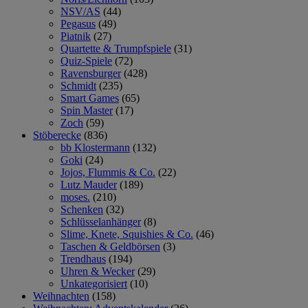
NSV/AS
(44)
Pegasus
(49)
Piatnik
(27)
Quartette & Trumpfspiele
(31)
Quiz-Spiele
(72)
Ravensburger
(428)
Schmidt
(235)
Smart Games
(65)
Spin Master
(17)
Zoch
(59)
Stöberecke
(836)
bb Klostermann
(132)
Goki
(24)
Jojos, Flummis & Co.
(22)
Lutz Mauder
(189)
moses.
(210)
Schenken
(32)
Schlüsselanhänger
(8)
Slime, Knete, Squishies & Co.
(46)
Taschen & Geldbörsen
(3)
Trendhaus
(194)
Uhren & Wecker
(29)
Unkategorisiert
(10)
Weihnachten
(158)