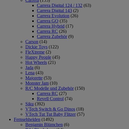
Carrera
(155)
Carrera Digital 124 / 132
(63)
Carrera Digital 143
(2)
Carrera Evolution
(26)
Carrera GO
(35)
Carrera Hybrid
(17)
Carrera RC
(26)
Carrera Zubehör
(9)
Carson
(14)
Dickie Toys
(122)
FleXtreme
(2)
Happy People
(45)
Hot Wheels
(21)
Jada
(6)
Lena
(43)
Majorette
(53)
Monster Jam
(10)
R/C Modelle und Zubehör
(150)
Carrera RC
(27)
Revell Control
(74)
Siku
(392)
VTech Switch & Go Dinos
(18)
VTech Tut Tut Baby Flitzer
(57)
Fernsehhelden
(1492)
Benjamin Blümchen
(6)