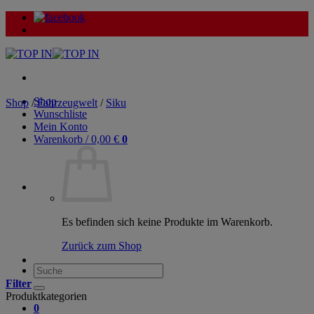
Zum
Inhalt
springen
Shop
Shop
/
Fahrzeugwelt
/
Siku
Wunschliste
Mein Konto
Warenkorb /
0,00
€
0
Es befinden sich keine Produkte im Warenkorb.
Zurück zum Shop
Suche
nach:
Filter
Produktkategorien
0