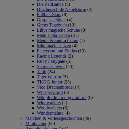
Die ZeitBande
(5)
Drachenschule Nebelsturm
(4)
Fußball-Stars
(8)
Gespensterjäger
(4)
Gregs Tagebuch
(19)
Lillys magische Schuhe
(8)
Mein Lotta-Leben
(31)
Meine Freundin Conni
(7)
Mitternachtskatzen
(4)
Pettersson und Findus
(10)
Racing Legends
(2)
Ruby Fairygale
(5)
Sternenschweif
(43)
Tafiti
(24)
Tiger Warrior
(2)
TKKG Junior
(20)
Vico Drachenbruder
(4)
Whisperworld
(6)
Wildpferde - mutig und frei
(6)
Windwalkers
(2)
Woodwalkers
(6)
Wundermähne
(4)
Märchen & Vorlesegeschichten
(49)
Minibücher
(66)
Pappbilderbücher
(161)