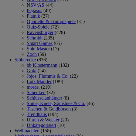
NSV/AS
(44)
Pegasus
(49)
Piatnik
(27)
Quartette & Trumpfspiele
(31)
Quiz-Spiele
(72)
Ravensburger
(428)
Schmidt
(235)
Smart Games
(65)
Spin Master
(17)
Zoch
(59)
Stöberecke
(836)
bb Klostermann
(132)
Goki
(24)
Jojos, Flummis & Co.
(22)
Lutz Mauder
(189)
moses.
(210)
Schenken
(32)
Schlüsselanhänger
(8)
Slime, Knete, Squishies & Co.
(46)
Taschen & Geldbörsen
(3)
Trendhaus
(194)
Uhren & Wecker
(29)
Unkategorisiert
(10)
Weihnachten
(158)