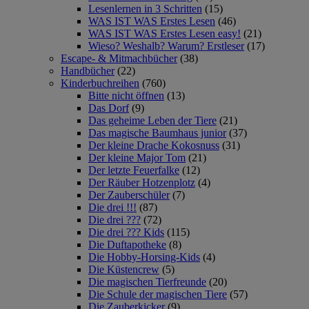
Lesenlernen in 3 Schritten
(15)
WAS IST WAS Erstes Lesen
(46)
WAS IST WAS Erstes Lesen easy!
(21)
Wieso? Weshalb? Warum? Erstleser
(17)
Escape- & Mitmachbücher
(38)
Handbücher
(22)
Kinderbuchreihen
(760)
Bitte nicht öffnen
(13)
Das Dorf
(9)
Das geheime Leben der Tiere
(21)
Das magische Baumhaus junior
(37)
Der kleine Drache Kokosnuss
(31)
Der kleine Major Tom
(21)
Der letzte Feuerfalke
(12)
Der Räuber Hotzenplotz
(4)
Der Zauberschüler
(7)
Die drei !!!
(87)
Die drei ???
(72)
Die drei ??? Kids
(115)
Die Duftapotheke
(8)
Die Hobby-Horsing-Kids
(4)
Die Küstencrew
(5)
Die magischen Tierfreunde
(20)
Die Schule der magischen Tiere
(57)
Die Zauberkicker
(9)