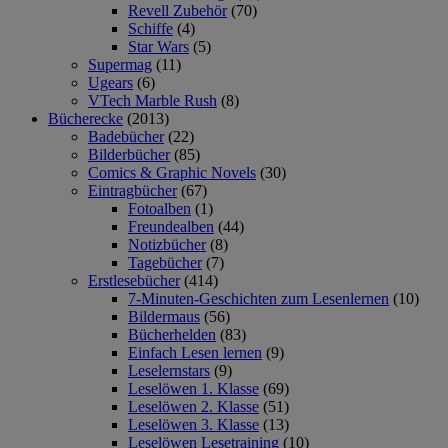
Revell Zubehör
(70)
Schiffe
(4)
Star Wars
(5)
Supermag
(11)
Ugears
(6)
VTech Marble Rush
(8)
Bücherecke
(2013)
Badebücher
(22)
Bilderbücher
(85)
Comics & Graphic Novels
(30)
Eintragbücher
(67)
Fotoalben
(1)
Freundealben
(44)
Notizbücher
(8)
Tagebücher
(7)
Erstlesebücher
(414)
7-Minuten-Geschichten zum Lesenlernen
(10)
Bildermaus
(56)
Bücherhelden
(83)
Einfach Lesen lernen
(9)
Leselernstars
(9)
Leselöwen 1. Klasse
(69)
Leselöwen 2. Klasse
(51)
Leselöwen 3. Klasse
(13)
Leselöwen Lesetraining
(10)