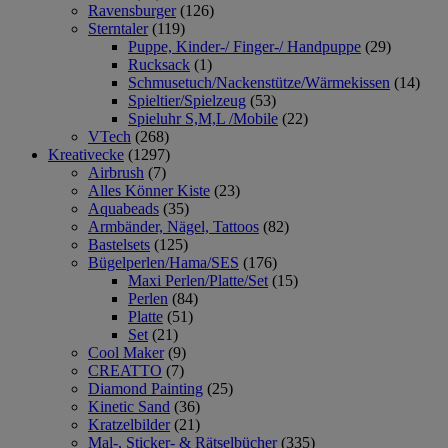
Ravensburger
(126)
Sterntaler
(119)
Puppe, Kinder-/ Finger-/ Handpuppe
(29)
Rucksack
(1)
Schmusetuch/Nackenstütze/Wärmekissen
(14)
Spieltier/Spielzeug
(53)
Spieluhr S,M,L /Mobile
(22)
VTech
(268)
Kreativecke
(1297)
Airbrush
(7)
Alles Könner Kiste
(23)
Aquabeads
(35)
Armbänder, Nägel, Tattoos
(82)
Bastelsets
(125)
Bügelperlen/Hama/SES
(176)
Maxi Perlen/Platte/Set
(15)
Perlen
(84)
Platte
(51)
Set
(21)
Cool Maker
(9)
CREATTO
(7)
Diamond Painting
(25)
Kinetic Sand
(36)
Kratzelbilder
(21)
Mal-, Sticker- & Rätselbücher
(335)