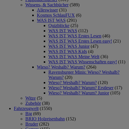
Wissens- & Sachbücher
(589)
Alleswisser
(31)
Kosmos SchlauFUX
(6)
WAS IST WAS
(291)
Quizblöcke
(25)
WAS IST WAS
(112)
WAS IST WAS Erstes Lesen
(46)
WAS IST WAS Erstes Lesen easy!
(21)
WAS IST WAS Junior
(47)
WAS IST WAS Kids
(4)
WAS IST WAS Meine Welt
(36)
WAS IST WAS Wissenschaften easy!
(11)
Wieso? Weshalb? Warum?
(264)
Ravensburger Minis: Wieso? Weshalb?
Warum?
(20)
Wieso? Weshalb? Warum?
(120)
Wieso? Weshalb? Warum? Erstleser
(17)
Wieso? Weshalb? Warum? Junior
(105)
Witze
(5)
Zubehör
(38)
Fahrzeugwelt
(1550)
Big
(69)
BRIO Holzeisenbahn
(152)
Bruder
(282)