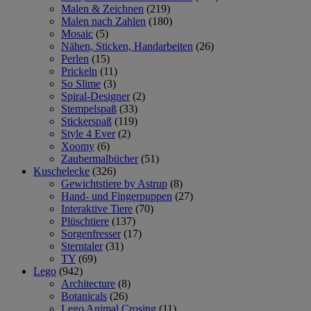
Malen & Zeichnen
(219)
Malen nach Zahlen
(180)
Mosaic
(5)
Nähen, Sticken, Handarbeiten
(26)
Perlen
(15)
Prickeln
(11)
So Slime
(3)
Spiral-Designer
(2)
Stempelspaß
(33)
Stickerspaß
(119)
Style 4 Ever
(2)
Xoomy
(6)
Zaubermalbücher
(51)
Kuschelecke
(326)
Gewichtstiere by Astrup
(8)
Hand- und Fingerpuppen
(27)
Interaktive Tiere
(70)
Plüschtiere
(137)
Sorgenfresser
(17)
Sterntaler
(31)
TY
(69)
Lego
(942)
Architecture
(8)
Botanicals
(26)
Lego Animal Crosing
(11)