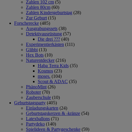
Zahlen 102 cm
(5)
Zahlen 80cm
(60)
Zahlen Kindergeburtstag
(28)
Zur Geburt
(15)
Forscherecke
(485)
Ausgrabungssets
(38)
Detektivausrüstung
(57)
Die drei ???
(40)
Experimentierkästen
(111)
Glibbi
(13)
Hex Bots
(10)
Naturentdecker
(216)
Haba Terra Kids
(35)
Kosmos
(23)
moses.
(104)
Scout & ADAC
(35)
PhänoMint
(26)
Roboter
(70)
Zauberschule
(10)
Geburtstagsparty
(405)
Einladungskarten
(24)
Geburtstagskerzen & -kränze
(54)
Latexballons
(71)
Partydeko
(140)
Spielideen & Partygeschenke
(59)