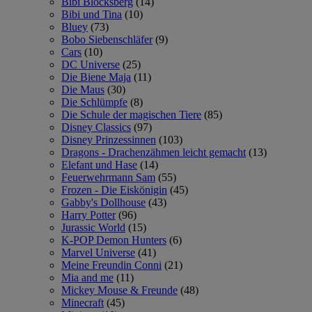
Bibi Blocksberg
(14)
Bibi und Tina
(10)
Bluey
(73)
Bobo Siebenschläfer
(9)
Cars
(10)
DC Universe
(25)
Die Biene Maja
(11)
Die Maus
(30)
Die Schlümpfe
(8)
Die Schule der magischen Tiere
(85)
Disney Classics
(97)
Disney Prinzessinnen
(103)
Dragons - Drachenzähmen leicht gemacht
(13)
Elefant und Hase
(14)
Feuerwehrmann Sam
(55)
Frozen - Die Eiskönigin
(45)
Gabby's Dollhouse
(43)
Harry Potter
(96)
Jurassic World
(15)
K-POP Demon Hunters
(6)
Marvel Universe
(41)
Meine Freundin Conni
(21)
Mia and me
(11)
Mickey Mouse & Freunde
(48)
Minecraft
(45)