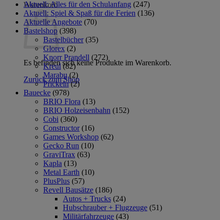
Aktuell: Alles für den Schulanfang
(247)
Warenkorb
Aktuell: Spiel & Spaß für die Ferien
(136)
Aktuelle Angebote
(70)
Bastelshop
(398)
Bastelbücher
(35)
Glorex
(2)
Knorr Prandell
(272)
Es befinden sich keine Produkte im Warenkorb.
Kreul
(82)
Marabu
(2)
Zurück zum Shop
Prickeln
(2)
Bauecke
(978)
BRIO Flora
(13)
BRIO Holzeisenbahn
(152)
Cobi
(360)
Constructor
(16)
Games Workshop
(62)
Gecko Run
(10)
GraviTrax
(63)
Kapla
(13)
Metal Earth
(10)
PlusPlus
(57)
Revell Bausätze
(186)
Autos + Trucks
(24)
Hubschrauber + Flugzeuge
(51)
Militärfahrzeuge
(43)