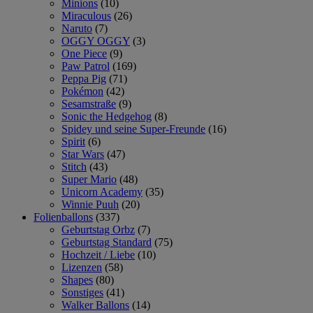
Minions
(10)
Miraculous
(26)
Naruto
(7)
OGGY OGGY
(3)
One Piece
(9)
Paw Patrol
(169)
Peppa Pig
(71)
Pokémon
(42)
Sesamstraße
(9)
Sonic the Hedgehog
(8)
Spidey und seine Super-Freunde
(16)
Spirit
(6)
Star Wars
(47)
Stitch
(43)
Super Mario
(48)
Unicorn Academy
(35)
Winnie Puuh
(20)
Folienballons
(337)
Geburtstag Orbz
(7)
Geburtstag Standard
(75)
Hochzeit / Liebe
(10)
Lizenzen
(58)
Shapes
(80)
Sonstiges
(41)
Walker Ballons
(14)