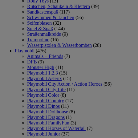
Rolly Toys
(13)
Rutschen, Schaukeln & Klettern
(39)
Sandkastenspaß
(117)
Schwimmen & Tauchen
(56)
Seifenblasen
(32)
Spiel & Spaß
(144)
Straßenmalkreide
(9)
Trampoline
(16)
Wasserpistolen & Wasserbomben
(28)
Playmobil
(476)
Animals + Friends
(7)
DFB
(9)
Monster High
(11)
Playmobil 1,2,3
(15)
Playmobil Asterix
(15)
Playmobil City Action / Action Heroes
(56)
Playmobil City Life
(11)
Playmobil Color
(8)
Playmobil Country
(17)
Playmobil Dinos
(11)
Playmobil Dollhouse
(8)
Playmobil Dragons
(1)
Playmobil FamilyFun
(3)
Playmobil Horses of Waterfall
(7)
Playmobil Junior
(37)