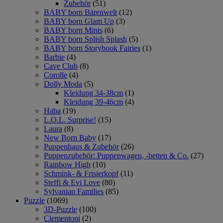
Zubehör
(51)
BABY born Bärenwelt
(12)
BABY born Glam Up
(3)
BABY born Minis
(6)
BABY born Splish Splash
(5)
BABY born Storybook Fairies
(1)
Barbie
(4)
Cave Club
(8)
Corolle
(4)
Dolly Moda
(5)
Kleidung 34-38cm
(1)
Kleidung 39-46cm
(4)
Haba
(19)
L.O.L. Surprise!
(15)
Laura
(8)
New Born Baby
(17)
Puppenhaus & Zubehör
(26)
Puppenzubehör: Puppenwagen, -betten & Co.
(27)
Rainbow High
(10)
Schmink- & Frisierkopf
(11)
Steffi & Evi Love
(80)
Sylvanian Families
(85)
Puzzle
(1069)
3D-Puzzle
(100)
Clementoni
(2)