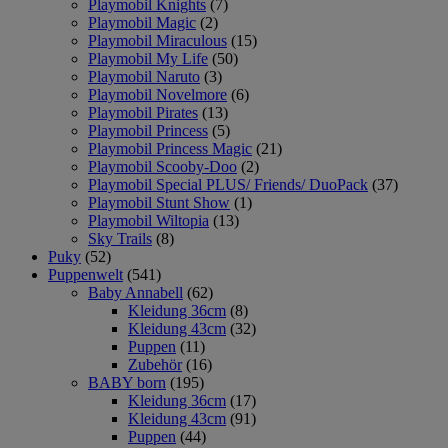
Playmobil Knights
(7)
Playmobil Magic
(2)
Playmobil Miraculous
(15)
Playmobil My Life
(50)
Playmobil Naruto
(3)
Playmobil Novelmore
(6)
Playmobil Pirates
(13)
Playmobil Princess
(5)
Playmobil Princess Magic
(21)
Playmobil Scooby-Doo
(2)
Playmobil Special PLUS/ Friends/ DuoPack
(37)
Playmobil Stunt Show
(1)
Playmobil Wiltopia
(13)
Sky Trails
(8)
Puky
(52)
Puppenwelt
(541)
Baby Annabell
(62)
Kleidung 36cm
(8)
Kleidung 43cm
(32)
Puppen
(11)
Zubehör
(16)
BABY born
(195)
Kleidung 36cm
(17)
Kleidung 43cm
(91)
Puppen
(44)