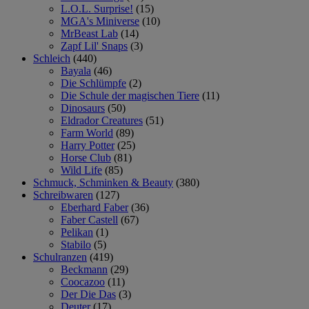
L.O.L. Surprise!
(15)
MGA's Miniverse
(10)
MrBeast Lab
(14)
Zapf Lil' Snaps
(3)
Schleich
(440)
Bayala
(46)
Die Schlümpfe
(2)
Die Schule der magischen Tiere
(11)
Dinosaurs
(50)
Eldrador Creatures
(51)
Farm World
(89)
Harry Potter
(25)
Horse Club
(81)
Wild Life
(85)
Schmuck, Schminken & Beauty
(380)
Schreibwaren
(127)
Eberhard Faber
(36)
Faber Castell
(67)
Pelikan
(1)
Stabilo
(5)
Schulranzen
(419)
Beckmann
(29)
Coocazoo
(11)
Der Die Das
(3)
Deuter
(17)