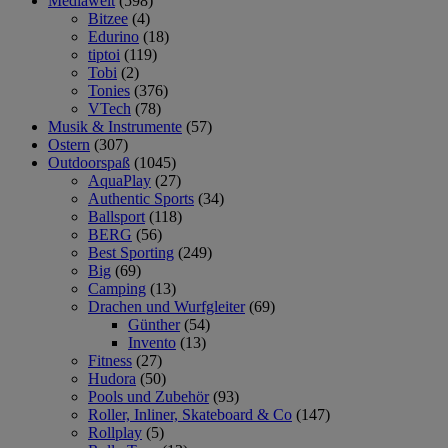
Mediawelt
(598)
Bitzee
(4)
Edurino
(18)
tiptoi
(119)
Tobi
(2)
Tonies
(376)
VTech
(78)
Musik & Instrumente
(57)
Ostern
(307)
Outdoorspaß
(1045)
AquaPlay
(27)
Authentic Sports
(34)
Ballsport
(118)
BERG
(56)
Best Sporting
(249)
Big
(69)
Camping
(13)
Drachen und Wurfgleiter
(69)
Günther
(54)
Invento
(13)
Fitness
(27)
Hudora
(50)
Pools und Zubehör
(93)
Roller, Inliner, Skateboard & Co
(147)
Rollplay
(5)