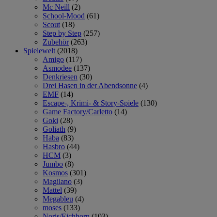
Mc Neill
(2)
School-Mood
(61)
Scout
(18)
Step by Step
(257)
Zubehör
(263)
Spielewelt
(2018)
Amigo
(117)
Asmodee
(137)
Denkriesen
(30)
Drei Hasen in der Abendsonne
(4)
EMF
(14)
Escape-, Krimi- & Story-Spiele
(130)
Game Factory/Carletto
(14)
Goki
(28)
Goliath
(9)
Haba
(83)
Hasbro
(44)
HCM
(3)
Jumbo
(8)
Kosmos
(301)
Magilano
(3)
Mattel
(39)
Megableu
(4)
moses
(133)
Noris/Eichhorn
(103)