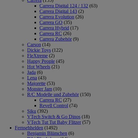
Carrera
(155)
Carrera Digital 124 / 132
(63)
Carrera Digital 143
(2)
Carrera Evolution
(26)
Carrera GO
(35)
Carrera Hybrid
(17)
Carrera RC
(26)
Carrera Zubehör
(9)
Carson
(14)
Dickie Toys
(122)
FleXtreme
(2)
Happy People
(45)
Hot Wheels
(21)
Jada
(6)
Lena
(43)
Majorette
(53)
Monster Jam
(10)
R/C Modelle und Zubehör
(150)
Carrera RC
(27)
Revell Control
(74)
Siku
(392)
VTech Switch & Go Dinos
(18)
VTech Tut Tut Baby Flitzer
(57)
Fernsehhelden
(1492)
Benjamin Blümchen
(6)