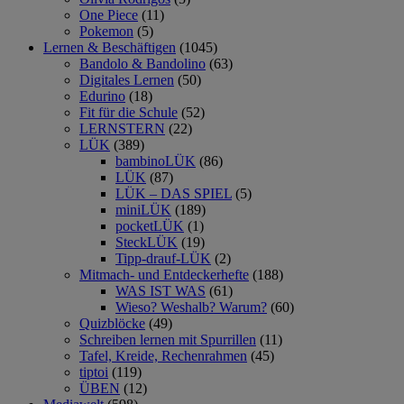
One Piece
(11)
Pokemon
(5)
Lernen & Beschäftigen
(1045)
Bandolo & Bandolino
(63)
Digitales Lernen
(50)
Edurino
(18)
Fit für die Schule
(52)
LERNSTERN
(22)
LÜK
(389)
bambinoLÜK
(86)
LÜK
(87)
LÜK – DAS SPIEL
(5)
miniLÜK
(189)
pocketLÜK
(1)
SteckLÜK
(19)
Tipp-drauf-LÜK
(2)
Mitmach- und Entdeckerhefte
(188)
WAS IST WAS
(61)
Wieso? Weshalb? Warum?
(60)
Quizblöcke
(49)
Schreiben lernen mit Spurrillen
(11)
Tafel, Kreide, Rechenrahmen
(45)
tiptoi
(119)
ÜBEN
(12)