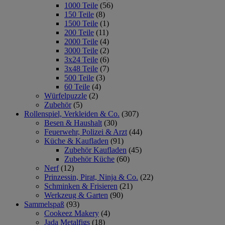
1000 Teile
(56)
150 Teile
(8)
1500 Teile
(1)
200 Teile
(11)
2000 Teile
(4)
3000 Teile
(2)
3x24 Teile
(6)
3x48 Teile
(7)
500 Teile
(3)
60 Teile
(4)
Würfelpuzzle
(2)
Zubehör
(5)
Rollenspiel, Verkleiden & Co.
(307)
Besen & Haushalt
(30)
Feuerwehr, Polizei & Arzt
(44)
Küche & Kaufladen
(91)
Zubehör Kaufladen
(45)
Zubehör Küche
(60)
Nerf
(12)
Prinzessin, Pirat, Ninja & Co.
(22)
Schminken & Frisieren
(21)
Werkzeug & Garten
(90)
Sammelspaß
(93)
Cookeez Makery
(4)
Jada Metalfigs
(18)