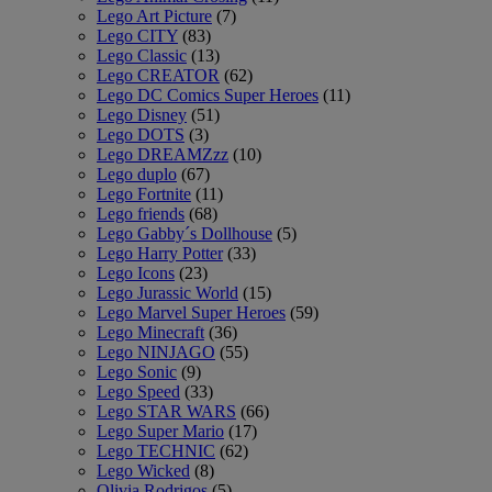
Lego Art Picture
(7)
Lego CITY
(83)
Lego Classic
(13)
Lego CREATOR
(62)
Lego DC Comics Super Heroes
(11)
Lego Disney
(51)
Lego DOTS
(3)
Lego DREAMZzz
(10)
Lego duplo
(67)
Lego Fortnite
(11)
Lego friends
(68)
Lego Gabby´s Dollhouse
(5)
Lego Harry Potter
(33)
Lego Icons
(23)
Lego Jurassic World
(15)
Lego Marvel Super Heroes
(59)
Lego Minecraft
(36)
Lego NINJAGO
(55)
Lego Sonic
(9)
Lego Speed
(33)
Lego STAR WARS
(66)
Lego Super Mario
(17)
Lego TECHNIC
(62)
Lego Wicked
(8)
Olivia Rodrigos
(5)