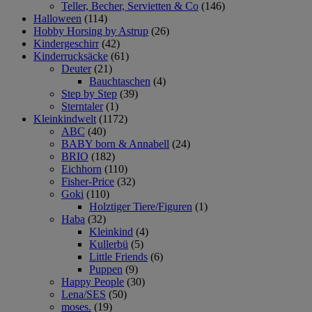
Teller, Becher, Servietten & Co
(146)
Halloween
(114)
Hobby Horsing by Astrup
(26)
Kindergeschirr
(42)
Kinderrucksäcke
(61)
Deuter
(21)
Bauchtaschen
(4)
Step by Step
(39)
Sterntaler
(1)
Kleinkindwelt
(1172)
ABC
(40)
BABY born & Annabell
(24)
BRIO
(182)
Eichhorn
(110)
Fisher-Price
(32)
Goki
(110)
Holztiger Tiere/Figuren
(1)
Haba
(32)
Kleinkind
(4)
Kullerbü
(5)
Little Friends
(6)
Puppen
(9)
Happy People
(30)
Lena/SES
(50)
moses.
(19)