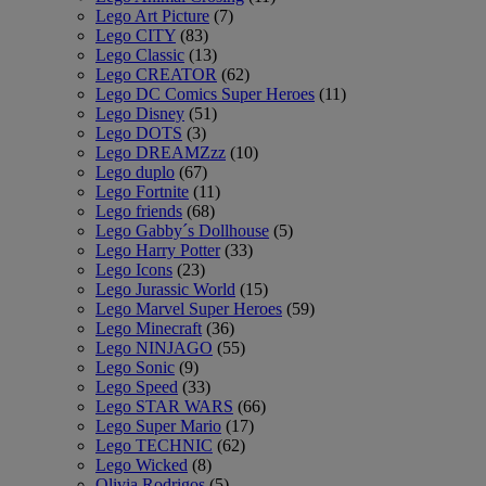
Lego Art Picture
(7)
Lego CITY
(83)
Lego Classic
(13)
Lego CREATOR
(62)
Lego DC Comics Super Heroes
(11)
Lego Disney
(51)
Lego DOTS
(3)
Lego DREAMZzz
(10)
Lego duplo
(67)
Lego Fortnite
(11)
Lego friends
(68)
Lego Gabby´s Dollhouse
(5)
Lego Harry Potter
(33)
Lego Icons
(23)
Lego Jurassic World
(15)
Lego Marvel Super Heroes
(59)
Lego Minecraft
(36)
Lego NINJAGO
(55)
Lego Sonic
(9)
Lego Speed
(33)
Lego STAR WARS
(66)
Lego Super Mario
(17)
Lego TECHNIC
(62)
Lego Wicked
(8)
Olivia Rodrigos
(5)