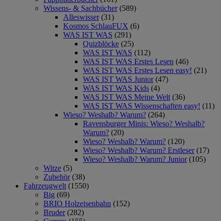
Wissens- & Sachbücher
(589)
Alleswisser
(31)
Kosmos SchlauFUX
(6)
WAS IST WAS
(291)
Quizblöcke
(25)
WAS IST WAS
(112)
WAS IST WAS Erstes Lesen
(46)
WAS IST WAS Erstes Lesen easy!
(21)
WAS IST WAS Junior
(47)
WAS IST WAS Kids
(4)
WAS IST WAS Meine Welt
(36)
WAS IST WAS Wissenschaften easy!
(11)
Wieso? Weshalb? Warum?
(264)
Ravensburger Minis: Wieso? Weshalb?
Warum?
(20)
Wieso? Weshalb? Warum?
(120)
Wieso? Weshalb? Warum? Erstleser
(17)
Wieso? Weshalb? Warum? Junior
(105)
Witze
(5)
Zubehör
(38)
Fahrzeugwelt
(1550)
Big
(69)
BRIO Holzeisenbahn
(152)
Bruder
(282)