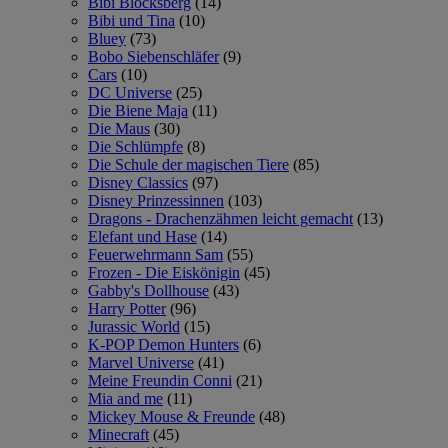
Bibi Blocksberg
(14)
Bibi und Tina
(10)
Bluey
(73)
Bobo Siebenschläfer
(9)
Cars
(10)
DC Universe
(25)
Die Biene Maja
(11)
Die Maus
(30)
Die Schlümpfe
(8)
Die Schule der magischen Tiere
(85)
Disney Classics
(97)
Disney Prinzessinnen
(103)
Dragons - Drachenzähmen leicht gemacht
(13)
Elefant und Hase
(14)
Feuerwehrmann Sam
(55)
Frozen - Die Eiskönigin
(45)
Gabby's Dollhouse
(43)
Harry Potter
(96)
Jurassic World
(15)
K-POP Demon Hunters
(6)
Marvel Universe
(41)
Meine Freundin Conni
(21)
Mia and me
(11)
Mickey Mouse & Freunde
(48)
Minecraft
(45)