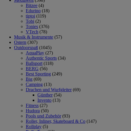
Mediawelt
(598)
Bitzee
(4)
Edurino
(18)
tiptoi
(119)
Tobi
(2)
Tonies
(376)
VTech
(78)
Musik & Instrumente
(57)
Ostern
(307)
Outdoorspaß
(1045)
AquaPlay
(27)
Authentic Sports
(34)
Ballsport
(118)
BERG
(56)
Best Sporting
(249)
Big
(69)
Camping
(13)
Drachen und Wurfgleiter
(69)
Günther
(54)
Invento
(13)
Fitness
(27)
Hudora
(50)
Pools und Zubehör
(93)
Roller, Inliner, Skateboard & Co
(147)
Rollplay
(5)