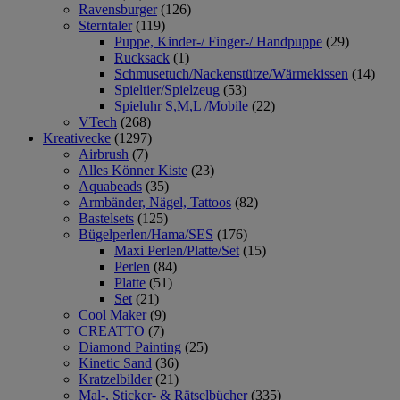
Ravensburger
(126)
Sterntaler
(119)
Puppe, Kinder-/ Finger-/ Handpuppe
(29)
Rucksack
(1)
Schmusetuch/Nackenstütze/Wärmekissen
(14)
Spieltier/Spielzeug
(53)
Spieluhr S,M,L /Mobile
(22)
VTech
(268)
Kreativecke
(1297)
Airbrush
(7)
Alles Könner Kiste
(23)
Aquabeads
(35)
Armbänder, Nägel, Tattoos
(82)
Bastelsets
(125)
Bügelperlen/Hama/SES
(176)
Maxi Perlen/Platte/Set
(15)
Perlen
(84)
Platte
(51)
Set
(21)
Cool Maker
(9)
CREATTO
(7)
Diamond Painting
(25)
Kinetic Sand
(36)
Kratzelbilder
(21)
Mal-, Sticker- & Rätselbücher
(335)