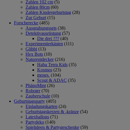
Zahlen 102 cm
(5)
Zahlen 80cm
(60)
Zahlen Kindergeburtstag
(28)
Zur Geburt
(15)
Forscherecke
(485)
Ausgrabungssets
(38)
Detektivausrüstung
(57)
Die drei ???
(40)
Experimentierkästen
(111)
Glibbi
(13)
Hex Bots
(10)
Naturentdecker
(216)
Haba Terra Kids
(35)
Kosmos
(23)
moses.
(104)
Scout & ADAC
(35)
PhänoMint
(26)
Roboter
(70)
Zauberschule
(10)
Geburtstagsparty
(405)
Einladungskarten
(24)
Geburtstagskerzen & -kränze
(54)
Latexballons
(71)
Partydeko
(140)
Spielideen & Partygeschenke
(59)