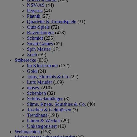
NSV/AS
(44)
Pegasus
(49)
Piatnik
(27)
Quartette & Trumpfspiele
(31)
Quiz-Spiele
(72)
Ravensburger
(428)
Schmidt
(235)
Smart Games
(65)
Spin Master
(17)
Zoch
(59)
Stöberecke
(836)
bb Klostermann
(132)
Goki
(24)
Jojos, Flummis & Co.
(22)
Lutz Mauder
(189)
moses.
(210)
Schenken
(32)
Schlüsselanhänger
(8)
Slime, Knete, Squishies & Co.
(46)
Taschen & Geldbörsen
(3)
Trendhaus
(194)
Uhren & Wecker
(29)
Unkategorisiert
(10)
Weihnachten
(158)