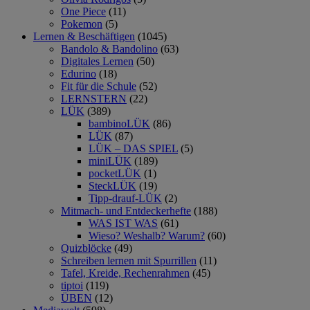
One Piece
(11)
Pokemon
(5)
Lernen & Beschäftigen
(1045)
Bandolo & Bandolino
(63)
Digitales Lernen
(50)
Edurino
(18)
Fit für die Schule
(52)
LERNSTERN
(22)
LÜK
(389)
bambinoLÜK
(86)
LÜK
(87)
LÜK – DAS SPIEL
(5)
miniLÜK
(189)
pocketLÜK
(1)
SteckLÜK
(19)
Tipp-drauf-LÜK
(2)
Mitmach- und Entdeckerhefte
(188)
WAS IST WAS
(61)
Wieso? Weshalb? Warum?
(60)
Quizblöcke
(49)
Schreiben lernen mit Spurrillen
(11)
Tafel, Kreide, Rechenrahmen
(45)
tiptoi
(119)
ÜBEN
(12)