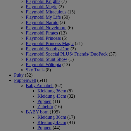
Playmobil Knights
(7)
Playmobil Magic
(2)
Playmobil Miraculous
(15)
Playmobil My Life
(50)
Playmobil Naruto
(3)
Playmobil Novelmore
(6)
Playmobil Pirates
(13)
Playmobil Princess
(5)
Playmobil Princess Magic
(21)
Playmobil Scooby-Doo
(2)
Playmobil Special PLUS/ Friends/ DuoPack
(37)
Playmobil Stunt Show
(1)
Playmobil Wiltopia
(13)
Sky Trails
(8)
Puky
(52)
Puppenwelt
(541)
Baby Annabell
(62)
Kleidung 36cm
(8)
Kleidung 43cm
(32)
Puppen
(11)
Zubehör
(16)
BABY born
(195)
Kleidung 36cm
(17)
Kleidung 43cm
(91)
Puppen
(44)