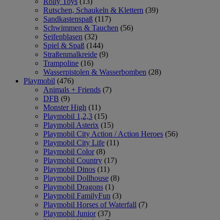
Rolly Toys
(13)
Rutschen, Schaukeln & Klettern
(39)
Sandkastenspaß
(117)
Schwimmen & Tauchen
(56)
Seifenblasen
(32)
Spiel & Spaß
(144)
Straßenmalkreide
(9)
Trampoline
(16)
Wasserpistolen & Wasserbomben
(28)
Playmobil
(476)
Animals + Friends
(7)
DFB
(9)
Monster High
(11)
Playmobil 1,2,3
(15)
Playmobil Asterix
(15)
Playmobil City Action / Action Heroes
(56)
Playmobil City Life
(11)
Playmobil Color
(8)
Playmobil Country
(17)
Playmobil Dinos
(11)
Playmobil Dollhouse
(8)
Playmobil Dragons
(1)
Playmobil FamilyFun
(3)
Playmobil Horses of Waterfall
(7)
Playmobil Junior
(37)