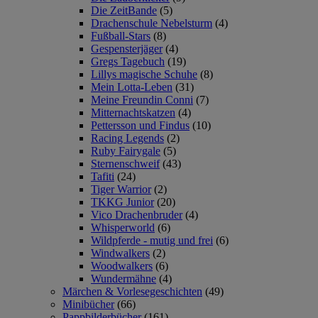
Die ZeitBande
(5)
Drachenschule Nebelsturm
(4)
Fußball-Stars
(8)
Gespensterjäger
(4)
Gregs Tagebuch
(19)
Lillys magische Schuhe
(8)
Mein Lotta-Leben
(31)
Meine Freundin Conni
(7)
Mitternachtskatzen
(4)
Pettersson und Findus
(10)
Racing Legends
(2)
Ruby Fairygale
(5)
Sternenschweif
(43)
Tafiti
(24)
Tiger Warrior
(2)
TKKG Junior
(20)
Vico Drachenbruder
(4)
Whisperworld
(6)
Wildpferde - mutig und frei
(6)
Windwalkers
(2)
Woodwalkers
(6)
Wundermähne
(4)
Märchen & Vorlesegeschichten
(49)
Minibücher
(66)
Pappbilderbücher
(161)