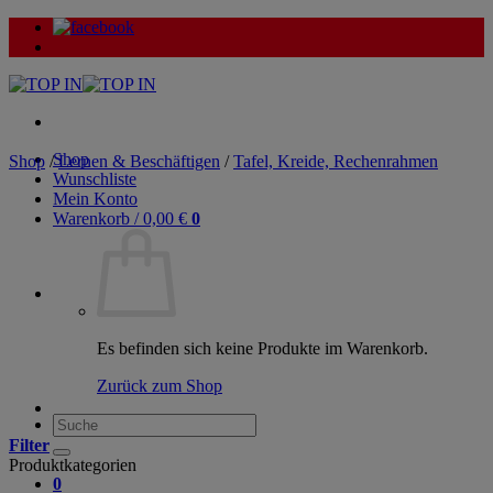
Zum
Inhalt
springen
Shop
Shop
/
Lernen & Beschäftigen
/
Tafel, Kreide, Rechenrahmen
Wunschliste
Mein Konto
Warenkorb /
0,00
€
0
Es befinden sich keine Produkte im Warenkorb.
Zurück zum Shop
Suche
nach:
Filter
Produktkategorien
0