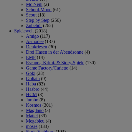
Mc Neill
(2)
School-Mood
(61)
Scout
(18)
Step by Step
(256)
Zubehör
(262)
Spielewelt
(2018)
Amigo
(117)
Asmodee
(137)
Denkriesen
(30)
Drei Hasen in der Abendsonne
(4)
EMF
(14)
Escape-, Krimi- & Story-Spiele
(130)
Game Factory/Carletto
(14)
Goki
(28)
Goliath
(9)
Haba
(83)
Hasbro
(44)
HCM
(3)
Jumbo
(8)
Kosmos
(301)
Magilano
(3)
Mattel
(39)
Megableu
(4)
moses
(133)
Noris/Eichhorn
(103)