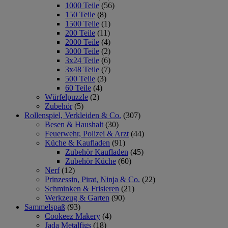
1000 Teile
(56)
150 Teile
(8)
1500 Teile
(1)
200 Teile
(11)
2000 Teile
(4)
3000 Teile
(2)
3x24 Teile
(6)
3x48 Teile
(7)
500 Teile
(3)
60 Teile
(4)
Würfelpuzzle
(2)
Zubehör
(5)
Rollenspiel, Verkleiden & Co.
(307)
Besen & Haushalt
(30)
Feuerwehr, Polizei & Arzt
(44)
Küche & Kaufladen
(91)
Zubehör Kaufladen
(45)
Zubehör Küche
(60)
Nerf
(12)
Prinzessin, Pirat, Ninja & Co.
(22)
Schminken & Frisieren
(21)
Werkzeug & Garten
(90)
Sammelspaß
(93)
Cookeez Makery
(4)
Jada Metalfigs
(18)