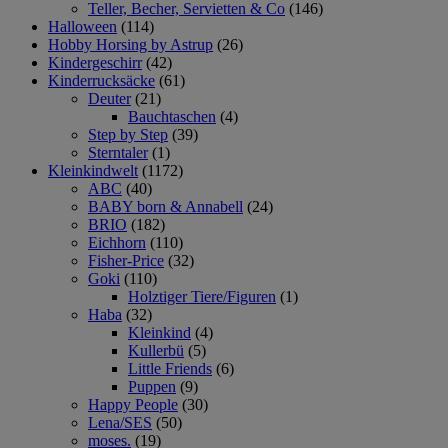
Teller, Becher, Servietten & Co
(146)
Halloween
(114)
Hobby Horsing by Astrup
(26)
Kindergeschirr
(42)
Kinderrucksäcke
(61)
Deuter
(21)
Bauchtaschen
(4)
Step by Step
(39)
Sterntaler
(1)
Kleinkindwelt
(1172)
ABC
(40)
BABY born & Annabell
(24)
BRIO
(182)
Eichhorn
(110)
Fisher-Price
(32)
Goki
(110)
Holztiger Tiere/Figuren
(1)
Haba
(32)
Kleinkind
(4)
Kullerbü
(5)
Little Friends
(6)
Puppen
(9)
Happy People
(30)
Lena/SES
(50)
moses.
(19)