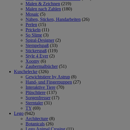
Malen & Zeichnen
(219)
Malen nach Zahlen
(180)
Mosaic
(5)
Nähen, Sticken, Handarbeiten
(26)
Perlen
(15)
Prickeln
(11)
So Slime
(3)
Spiral-Designer
(2)
Stempelspaß
(33)
Stickerspaß
(119)
Style 4 Ever
(2)
Xoomy
(6)
Zaubermalbücher
(51)
Kuschelecke
(326)
Gewichtstiere by Astrup
(8)
Hand- und Fingerpuppen
(27)
Interaktive Tiere
(70)
Plüschtiere
(137)
Sorgenfresser
(17)
Sterntaler
(31)
TY
(69)
Lego
(942)
Architecture
(8)
Botanicals
(26)
Lego Animal Crosing
(11)