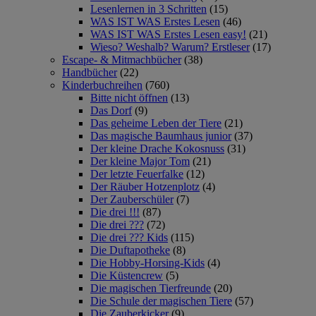
Lesenlernen in 3 Schritten
(15)
WAS IST WAS Erstes Lesen
(46)
WAS IST WAS Erstes Lesen easy!
(21)
Wieso? Weshalb? Warum? Erstleser
(17)
Escape- & Mitmachbücher
(38)
Handbücher
(22)
Kinderbuchreihen
(760)
Bitte nicht öffnen
(13)
Das Dorf
(9)
Das geheime Leben der Tiere
(21)
Das magische Baumhaus junior
(37)
Der kleine Drache Kokosnuss
(31)
Der kleine Major Tom
(21)
Der letzte Feuerfalke
(12)
Der Räuber Hotzenplotz
(4)
Der Zauberschüler
(7)
Die drei !!!
(87)
Die drei ???
(72)
Die drei ??? Kids
(115)
Die Duftapotheke
(8)
Die Hobby-Horsing-Kids
(4)
Die Küstencrew
(5)
Die magischen Tierfreunde
(20)
Die Schule der magischen Tiere
(57)
Die Zauberkicker
(9)