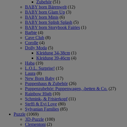
Zubehör
(51)
BABY born Bärenwelt
(12)
BABY born Glam Up
(3)
BABY born Minis
(6)
BABY born Splish Splash
(5)
BABY born Storybook Fairies
(1)
Barbie
(4)
Cave Club
(8)
Corolle
(4)
Dolly Moda
(5)
Kleidung 34-38cm
(1)
Kleidung 39-46cm
(4)
Haba
(19)
L.O.L. Surprise!
(15)
Laura
(8)
New Born Baby
(17)
Puppenhaus & Zubehör
(26)
Puppenzubehör: Puppenwagen, -betten & Co.
(27)
Rainbow High
(10)
Schmink- & Frisierkopf
(11)
Steffi & Evi Love
(80)
Sylvanian Families
(85)
Puzzle
(1069)
3D-Puzzle
(100)
Clementoni
(2)