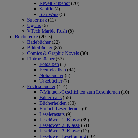
Revell Zubehör
(70)
Schiffe
(4)
Star Wars
(5)
Supermag
(11)
Ugears
(6)
VTech Marble Rush
(8)
Bücherecke
(2013)
Badebücher
(22)
Bilderbücher
(85)
Comics & Graphic Novels
(30)
Eintragbücher
(67)
Fotoalben
(1)
Freundealben
(44)
Notizbücher
(8)
Tagebücher
(7)
Erstlesebücher
(414)
7-Minuten-Geschichten zum Lesenlernen
(10)
Bildermaus
(56)
Bücherhelden
(83)
Einfach Lesen lernen
(9)
Leselernstars
(9)
Leselöwen 1. Klasse
(69)
Leselöwen 2. Klasse
(51)
Leselöwen 3. Klasse
(13)
Leselöwen Lesetraining
(10)