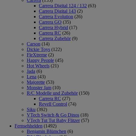
Carrera
(155)
Carrera Digital 124 / 132
(63)
Carrera Digital 143
(2)
Carrera Evolution
(26)
Carrera GO
(35)
Carrera Hybrid
(17)
Carrera RC
(26)
Carrera Zubehör
(9)
Carson
(14)
Dickie Toys
(122)
FleXtreme
(2)
Happy People
(45)
Hot Wheels
(21)
Jada
(6)
Lena
(43)
Majorette
(53)
Monster Jam
(10)
R/C Modelle und Zubehör
(150)
Carrera RC
(27)
Revell Control
(74)
Siku
(392)
VTech Switch & Go Dinos
(18)
VTech Tut Tut Baby Flitzer
(57)
Fernsehhelden
(1492)
Benjamin Blümchen
(6)