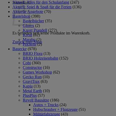
Aktuell: Alles für den Schulanfang
(247)
Warenkorb
Aktuell: Spiel & Spaß für die Ferien
(136)
Aktuelle Angebote
(70)
Bastelshop
(398)
Bastelbücher
(35)
Glorex
(2)
Knorr Prandell
(272)
Es befinden sich keine Produkte im Warenkorb.
Kreul
(82)
Marabu
(2)
Zurück zum Shop
Prickeln
(2)
Bauecke
(978)
BRIO Flora
(13)
BRIO Holzeisenbahn
(152)
Cobi
(360)
Constructor
(16)
Games Workshop
(62)
Gecko Run
(10)
GraviTrax
(63)
Kapla
(13)
Metal Earth
(10)
PlusPlus
(57)
Revell Bausätze
(186)
Autos + Trucks
(24)
Hubschrauber + Flugzeuge
(51)
Militärfahrzeuge
(43)