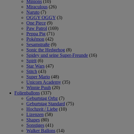
Minions
(10)
Miraculous
(26)
Naruto
(7)
OGGY OGGY
(3)
One Piece
(9)
Paw Patrol
(169)
Peppa Pig
(71)
Pokémon
(42)
Sesamstraße
(9)
Sonic the Hedgehog
(8)
Spidey und seine Super-Freunde
(16)
Spirit
(6)
Star Wars
(47)
Stitch
(43)
Super Mario
(48)
Unicorn Academy
(35)
Winnie Puuh
(20)
Folienballons
(337)
Geburtstag Orbz
(7)
Geburtstag Standard
(75)
Hochzeit / Liebe
(10)
Lizenzen
(58)
Shapes
(80)
Sonstiges
(41)
Walker Ballons
(14)