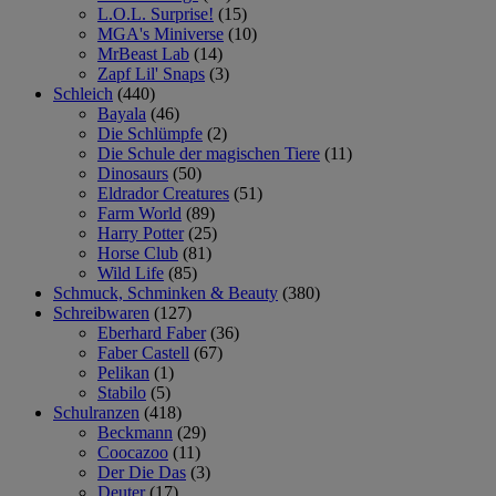
L.O.L. Surprise!
(15)
MGA's Miniverse
(10)
MrBeast Lab
(14)
Zapf Lil' Snaps
(3)
Schleich
(440)
Bayala
(46)
Die Schlümpfe
(2)
Die Schule der magischen Tiere
(11)
Dinosaurs
(50)
Eldrador Creatures
(51)
Farm World
(89)
Harry Potter
(25)
Horse Club
(81)
Wild Life
(85)
Schmuck, Schminken & Beauty
(380)
Schreibwaren
(127)
Eberhard Faber
(36)
Faber Castell
(67)
Pelikan
(1)
Stabilo
(5)
Schulranzen
(418)
Beckmann
(29)
Coocazoo
(11)
Der Die Das
(3)
Deuter
(17)