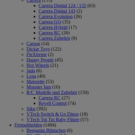
Carrera
(155)
Carrera Digital 124 / 132
(63)
Carrera Digital 143
(2)
Carrera Evolution
(26)
Carrera GO
(35)
Carrera Hybrid
(17)
Carrera RC
(26)
Carrera Zubehör
(9)
Carson
(14)
Dickie Toys
(122)
FleXtreme
(2)
Happy People
(45)
Hot Wheels
(21)
Jada
(6)
Lena
(49)
Majorette
(53)
Monster Jam
(10)
R/C Modelle und Zubehör
(150)
Carrera RC
(27)
Revell Control
(74)
Siku
(392)
VTech Switch & Go Dinos
(18)
VTech Tut Tut Baby Flitzer
(57)
Fernsehhelden
(1494)
Benjamin Blümchen
(6)