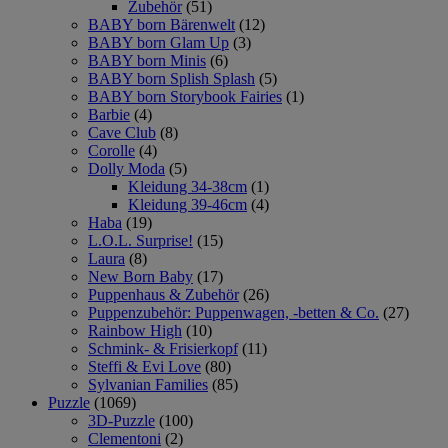
Zubehör
(51)
BABY born Bärenwelt
(12)
BABY born Glam Up
(3)
BABY born Minis
(6)
BABY born Splish Splash
(5)
BABY born Storybook Fairies
(1)
Barbie
(4)
Cave Club
(8)
Corolle
(4)
Dolly Moda
(5)
Kleidung 34-38cm
(1)
Kleidung 39-46cm
(4)
Haba
(19)
L.O.L. Surprise!
(15)
Laura
(8)
New Born Baby
(17)
Puppenhaus & Zubehör
(26)
Puppenzubehör: Puppenwagen, -betten & Co.
(27)
Rainbow High
(10)
Schmink- & Frisierkopf
(11)
Steffi & Evi Love
(80)
Sylvanian Families
(85)
Puzzle
(1069)
3D-Puzzle
(100)
Clementoni
(2)