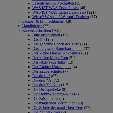
Lesenlernen in 3 Schritten
(15)
WAS IST WAS Erstes Lesen
(46)
WAS IST WAS Erstes Lesen easy!
(21)
Wieso? Weshalb? Warum? Erstleser
(17)
Escape- & Mitmachbücher
(38)
Handbücher
(22)
Kinderbuchreihen
(760)
Bitte nicht öffnen
(13)
Das Dorf
(9)
Das geheime Leben der Tiere
(21)
Das magische Baumhaus junior
(37)
Der kleine Drache Kokosnuss
(31)
Der kleine Major Tom
(21)
Der letzte Feuerfalke
(12)
Der Räuber Hotzenplotz
(4)
Der Zauberschüler
(7)
Die drei !!!
(87)
Die drei ???
(72)
Die drei ??? Kids
(115)
Die Duftapotheke
(8)
Die Hobby-Horsing-Kids
(4)
Die Küstencrew
(5)
Die magischen Tierfreunde
(20)
Die Schule der magischen Tiere
(57)
Die Zauberkicker
(9)