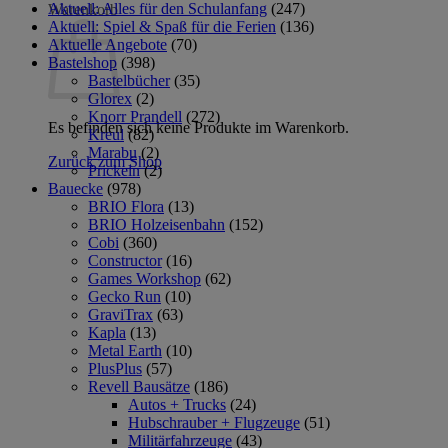
Aktuell: Alles für den Schulanfang
(247)
Warenkorb
Aktuell: Spiel & Spaß für die Ferien
(136)
Aktuelle Angebote
(70)
Bastelshop
(398)
Bastelbücher
(35)
Glorex
(2)
Knorr Prandell
(272)
Es befinden sich keine Produkte im Warenkorb.
Kreul
(82)
Marabu
(2)
Zurück zum Shop
Prickeln
(2)
Bauecke
(978)
BRIO Flora
(13)
BRIO Holzeisenbahn
(152)
Cobi
(360)
Constructor
(16)
Games Workshop
(62)
Gecko Run
(10)
GraviTrax
(63)
Kapla
(13)
Metal Earth
(10)
PlusPlus
(57)
Revell Bausätze
(186)
Autos + Trucks
(24)
Hubschrauber + Flugzeuge
(51)
Militärfahrzeuge
(43)