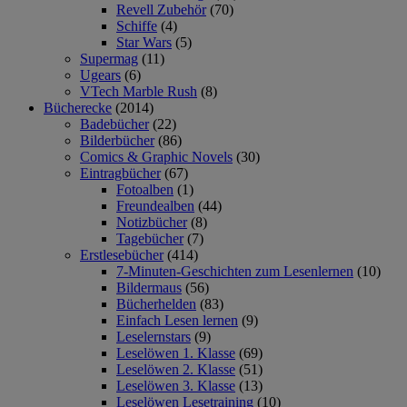
Revell Zubehör
(70)
Schiffe
(4)
Star Wars
(5)
Supermag
(11)
Ugears
(6)
VTech Marble Rush
(8)
Bücherecke
(2014)
Badebücher
(22)
Bilderbücher
(86)
Comics & Graphic Novels
(30)
Eintragbücher
(67)
Fotoalben
(1)
Freundealben
(44)
Notizbücher
(8)
Tagebücher
(7)
Erstlesebücher
(414)
7-Minuten-Geschichten zum Lesenlernen
(10)
Bildermaus
(56)
Bücherhelden
(83)
Einfach Lesen lernen
(9)
Leselernstars
(9)
Leselöwen 1. Klasse
(69)
Leselöwen 2. Klasse
(51)
Leselöwen 3. Klasse
(13)
Leselöwen Lesetraining
(10)