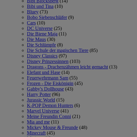
Bibi Blocksberg
(14)
Bibi und Tina
(10)
Bluey
(73)
Bobo Siebenschläfer
(9)
Cars
(10)
DC Universe
(25)
Die Biene Maja
(11)
Die Maus
(30)
Die Schlümpfe
(8)
Die Schule der magischen Tiere
(85)
Disney Classics
(97)
Disney Prinzessinnen
(103)
Dragons - Drachenzähmen leicht gemacht
(13)
Elefant und Hase
(14)
Feuerwehrmann Sam
(55)
Frozen - Die Eiskönigin
(45)
Gabby's Dollhouse
(43)
Harry Potter
(96)
Jurassic World
(15)
K-POP Demon Hunters
(6)
Marvel Universe
(41)
Meine Freundin Conni
(21)
Mia and me
(11)
Mickey Mouse & Freunde
(48)
Minecraft
(45)