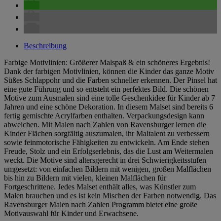
Beschreibung
Farbige Motivlinien: Größerer Malspaß & ein schöneres Ergebnis!
Dank der farbigen Motivlinien, können die Kinder das ganze Motiv
Süßes Schlappohr und die Farben schneller erkennen. Der Pinsel hat
eine gute Führung und so entsteht ein perfektes Bild. Die schönen
Motive zum Ausmalen sind eine tolle Geschenkidee für Kinder ab 7
Jahren und eine schöne Dekoration. In diesem Malset sind bereits 6
fertig gemischte Acrylfarben enthalten. Verpackungsdesign kann
abweichen. Mit Malen nach Zahlen von Ravensburger lernen die
Kinder Flächen sorgfältig auszumalen, ihr Maltalent zu verbessern
sowie feinmotorische Fähigkeiten zu entwickeln. Am Ende stehen
Freude, Stolz und ein Erfolgserlebnis, das die Lust am Weitermalen
weckt. Die Motive sind altersgerecht in drei Schwierigkeitsstufen
umgesetzt: von einfachen Bildern mit wenigen, großen Malflächen
bis hin zu Bildern mit vielen, kleinen Malflächen für
Fortgeschrittene. Jedes Malset enthält alles, was Künstler zum
Malen brauchen und es ist kein Mischen der Farben notwendig. Das
Ravensburger Malen nach Zahlen Programm bietet eine große
Motivauswahl für Kinder und Erwachsene.