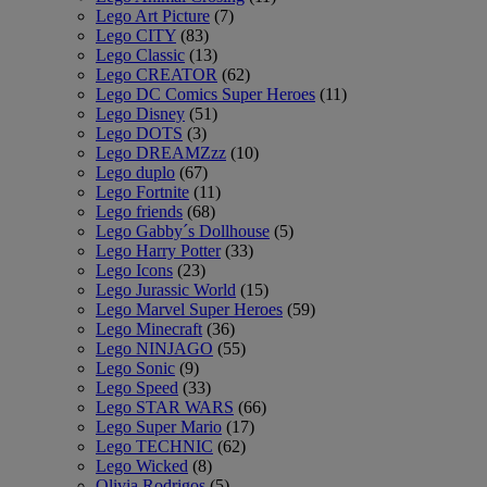
Lego Art Picture
(7)
Lego CITY
(83)
Lego Classic
(13)
Lego CREATOR
(62)
Lego DC Comics Super Heroes
(11)
Lego Disney
(51)
Lego DOTS
(3)
Lego DREAMZzz
(10)
Lego duplo
(67)
Lego Fortnite
(11)
Lego friends
(68)
Lego Gabby´s Dollhouse
(5)
Lego Harry Potter
(33)
Lego Icons
(23)
Lego Jurassic World
(15)
Lego Marvel Super Heroes
(59)
Lego Minecraft
(36)
Lego NINJAGO
(55)
Lego Sonic
(9)
Lego Speed
(33)
Lego STAR WARS
(66)
Lego Super Mario
(17)
Lego TECHNIC
(62)
Lego Wicked
(8)
Olivia Rodrigos
(5)