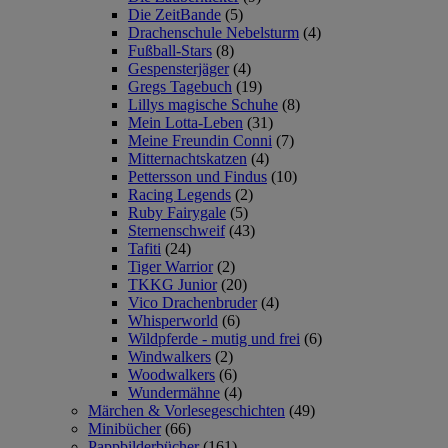
Die ZeitBande
(5)
Drachenschule Nebelsturm
(4)
Fußball-Stars
(8)
Gespensterjäger
(4)
Gregs Tagebuch
(19)
Lillys magische Schuhe
(8)
Mein Lotta-Leben
(31)
Meine Freundin Conni
(7)
Mitternachtskatzen
(4)
Pettersson und Findus
(10)
Racing Legends
(2)
Ruby Fairygale
(5)
Sternenschweif
(43)
Tafiti
(24)
Tiger Warrior
(2)
TKKG Junior
(20)
Vico Drachenbruder
(4)
Whisperworld
(6)
Wildpferde - mutig und frei
(6)
Windwalkers
(2)
Woodwalkers
(6)
Wundermähne
(4)
Märchen & Vorlesegeschichten
(49)
Minibücher
(66)
Pappbilderbücher
(161)