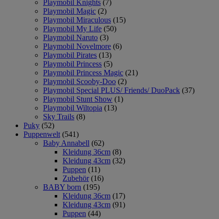
Playmobil Knights
(7)
Playmobil Magic
(2)
Playmobil Miraculous
(15)
Playmobil My Life
(50)
Playmobil Naruto
(3)
Playmobil Novelmore
(6)
Playmobil Pirates
(13)
Playmobil Princess
(5)
Playmobil Princess Magic
(21)
Playmobil Scooby-Doo
(2)
Playmobil Special PLUS/ Friends/ DuoPack
(37)
Playmobil Stunt Show
(1)
Playmobil Wiltopia
(13)
Sky Trails
(8)
Puky
(52)
Puppenwelt
(541)
Baby Annabell
(62)
Kleidung 36cm
(8)
Kleidung 43cm
(32)
Puppen
(11)
Zubehör
(16)
BABY born
(195)
Kleidung 36cm
(17)
Kleidung 43cm
(91)
Puppen
(44)