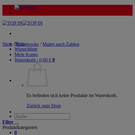
Zum
Inhalt
springen
Shop
Shop
/
Kreativecke
/
Malen nach Zahlen
Wunschliste
Mein Konto
Warenkorb /
0,00
€
0
Es befinden sich keine Produkte im Warenkorb.
Zurück zum Shop
Suche
nach:
Filter
Produktkategorien
0