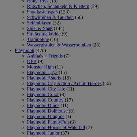
Rolly Toys
(13)
Rutschen, Schaukeln & Klettern
(39)
Sandkastenspaß
(123)
Schwimmen & Tauchen
(56)
Seifenblasen
(32)
Spiel & Spaß
(144)
Straßenmalkreide
(9)
Trampoline
(16)
Wasserpistolen & Wasserbomben
(28)
Playmobil
(476)
Animals + Friends
(7)
DFB
(9)
Monster High
(11)
Playmobil 1,2,3
(15)
Playmobil Asterix
(15)
Playmobil City Action / Action Heroes
(56)
Playmobil City Life
(11)
Playmobil Color
(8)
Playmobil Country
(17)
Playmobil Dinos
(11)
Playmobil Dollhouse
(8)
Playmobil Dragons
(1)
Playmobil FamilyFun
(3)
Playmobil Horses of Waterfall
(7)
Playmobil Junior
(37)