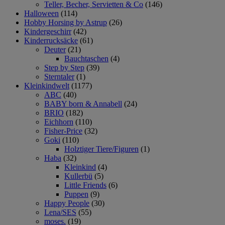
Teller, Becher, Servietten & Co
(146)
Halloween
(114)
Hobby Horsing by Astrup
(26)
Kindergeschirr
(42)
Kinderrucksäcke
(61)
Deuter
(21)
Bauchtaschen
(4)
Step by Step
(39)
Sterntaler
(1)
Kleinkindwelt
(1177)
ABC
(40)
BABY born & Annabell
(24)
BRIO
(182)
Eichhorn
(110)
Fisher-Price
(32)
Goki
(110)
Holztiger Tiere/Figuren
(1)
Haba
(32)
Kleinkind
(4)
Kullerbü
(5)
Little Friends
(6)
Puppen
(9)
Happy People
(30)
Lena/SES
(55)
moses.
(19)