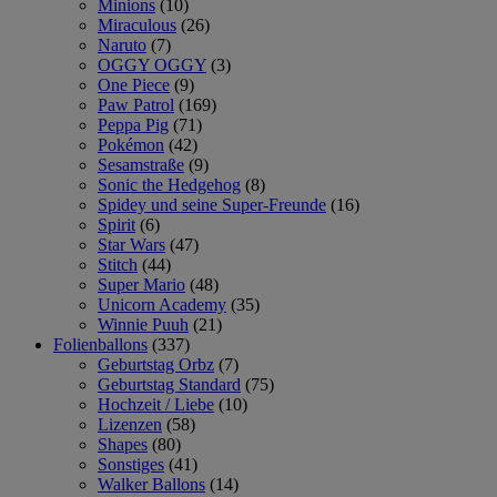
Minions
(10)
Miraculous
(26)
Naruto
(7)
OGGY OGGY
(3)
One Piece
(9)
Paw Patrol
(169)
Peppa Pig
(71)
Pokémon
(42)
Sesamstraße
(9)
Sonic the Hedgehog
(8)
Spidey und seine Super-Freunde
(16)
Spirit
(6)
Star Wars
(47)
Stitch
(44)
Super Mario
(48)
Unicorn Academy
(35)
Winnie Puuh
(21)
Folienballons
(337)
Geburtstag Orbz
(7)
Geburtstag Standard
(75)
Hochzeit / Liebe
(10)
Lizenzen
(58)
Shapes
(80)
Sonstiges
(41)
Walker Ballons
(14)