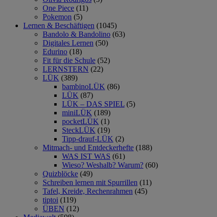
One Piece
(11)
Pokemon
(5)
Lernen & Beschäftigen
(1045)
Bandolo & Bandolino
(63)
Digitales Lernen
(50)
Edurino
(18)
Fit für die Schule
(52)
LERNSTERN
(22)
LÜK
(389)
bambinoLÜK
(86)
LÜK
(87)
LÜK – DAS SPIEL
(5)
miniLÜK
(189)
pocketLÜK
(1)
SteckLÜK
(19)
Tipp-drauf-LÜK
(2)
Mitmach- und Entdeckerhefte
(188)
WAS IST WAS
(61)
Wieso? Weshalb? Warum?
(60)
Quizblöcke
(49)
Schreiben lernen mit Spurrillen
(11)
Tafel, Kreide, Rechenrahmen
(45)
tiptoi
(119)
ÜBEN
(12)