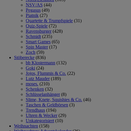
NSV/AS
(44)
Pegasus
(49)
Piatnik
(27)
Quartette & Trumpfspiele
(31)
Quiz-Spiele
(72)
Ravensburger
(428)
Schmidt
(235)
Smart Games
(65)
Spin Master
(17)
Zoch
(59)
Stöberecke
(836)
bb Klostermann
(132)
Goki
(24)
Jojos, Flummis & Co.
(22)
Lutz Mauder
(189)
moses.
(210)
Schenken
(32)
Schlüsselanhänger
(8)
Slime, Knete, Squishies & Co.
(46)
Taschen & Geldbörsen
(3)
Trendhaus
(194)
Uhren & Wecker
(29)
Unkategorisiert
(10)
Weihnachten
(158)