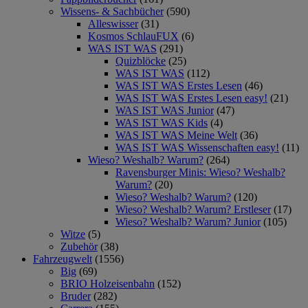
Wissens- & Sachbücher
(590)
Alleswisser
(31)
Kosmos SchlauFUX
(6)
WAS IST WAS
(291)
Quizblöcke
(25)
WAS IST WAS
(112)
WAS IST WAS Erstes Lesen
(46)
WAS IST WAS Erstes Lesen easy!
(21)
WAS IST WAS Junior
(47)
WAS IST WAS Kids
(4)
WAS IST WAS Meine Welt
(36)
WAS IST WAS Wissenschaften easy!
(11)
Wieso? Weshalb? Warum?
(264)
Ravensburger Minis: Wieso? Weshalb?
Warum?
(20)
Wieso? Weshalb? Warum?
(120)
Wieso? Weshalb? Warum? Erstleser
(17)
Wieso? Weshalb? Warum? Junior
(105)
Witze
(5)
Zubehör
(38)
Fahrzeugwelt
(1556)
Big
(69)
BRIO Holzeisenbahn
(152)
Bruder
(282)