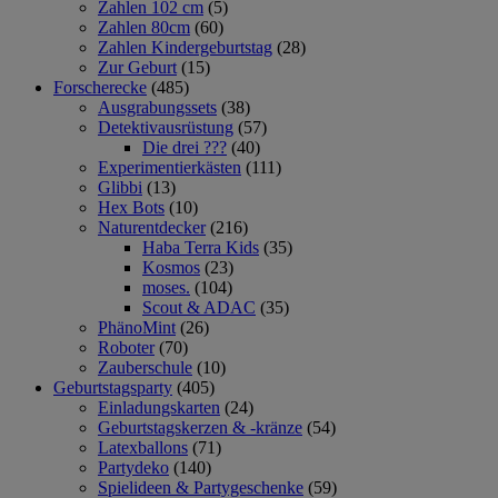
Zahlen 102 cm
(5)
Zahlen 80cm
(60)
Zahlen Kindergeburtstag
(28)
Zur Geburt
(15)
Forscherecke
(485)
Ausgrabungssets
(38)
Detektivausrüstung
(57)
Die drei ???
(40)
Experimentierkästen
(111)
Glibbi
(13)
Hex Bots
(10)
Naturentdecker
(216)
Haba Terra Kids
(35)
Kosmos
(23)
moses.
(104)
Scout & ADAC
(35)
PhänoMint
(26)
Roboter
(70)
Zauberschule
(10)
Geburtstagsparty
(405)
Einladungskarten
(24)
Geburtstagskerzen & -kränze
(54)
Latexballons
(71)
Partydeko
(140)
Spielideen & Partygeschenke
(59)