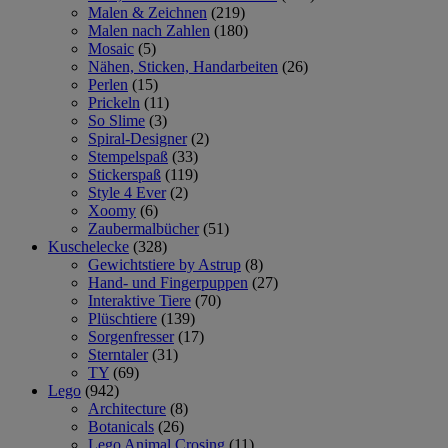
Malen & Zeichnen
(219)
Malen nach Zahlen
(180)
Mosaic
(5)
Nähen, Sticken, Handarbeiten
(26)
Perlen
(15)
Prickeln
(11)
So Slime
(3)
Spiral-Designer
(2)
Stempelspaß
(33)
Stickerspaß
(119)
Style 4 Ever
(2)
Xoomy
(6)
Zaubermalbücher
(51)
Kuschelecke
(328)
Gewichtstiere by Astrup
(8)
Hand- und Fingerpuppen
(27)
Interaktive Tiere
(70)
Plüschtiere
(139)
Sorgenfresser
(17)
Sterntaler
(31)
TY
(69)
Lego
(942)
Architecture
(8)
Botanicals
(26)
Lego Animal Crosing
(11)