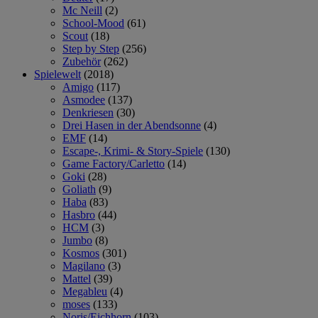
Mc Neill
(2)
School-Mood
(61)
Scout
(18)
Step by Step
(256)
Zubehör
(262)
Spielewelt
(2018)
Amigo
(117)
Asmodee
(137)
Denkriesen
(30)
Drei Hasen in der Abendsonne
(4)
EMF
(14)
Escape-, Krimi- & Story-Spiele
(130)
Game Factory/Carletto
(14)
Goki
(28)
Goliath
(9)
Haba
(83)
Hasbro
(44)
HCM
(3)
Jumbo
(8)
Kosmos
(301)
Magilano
(3)
Mattel
(39)
Megableu
(4)
moses
(133)
Noris/Eichhorn
(103)