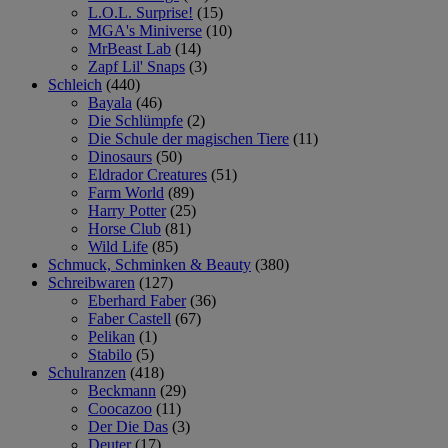
L.O.L. Surprise!
(15)
MGA's Miniverse
(10)
MrBeast Lab
(14)
Zapf Lil' Snaps
(3)
Schleich
(440)
Bayala
(46)
Die Schlümpfe
(2)
Die Schule der magischen Tiere
(11)
Dinosaurs
(50)
Eldrador Creatures
(51)
Farm World
(89)
Harry Potter
(25)
Horse Club
(81)
Wild Life
(85)
Schmuck, Schminken & Beauty
(380)
Schreibwaren
(127)
Eberhard Faber
(36)
Faber Castell
(67)
Pelikan
(1)
Stabilo
(5)
Schulranzen
(418)
Beckmann
(29)
Coocazoo
(11)
Der Die Das
(3)
Deuter
(17)