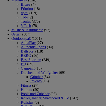
Mediawelt
(598)
Bitzee
(4)
Edurino
(18)
tiptoi
(119)
Tobi
(2)
Tonies
(376)
VTech
(78)
Musik & Instrumente
(57)
Ostern
(307)
Outdoorspaß
(1051)
AquaPlay
(27)
Authentic Sports
(34)
Ballsport
(118)
BERG
(56)
Best Sporting
(249)
Big
(69)
Camping
(13)
Drachen und Wurfgleiter
(69)
Günther
(54)
Invento
(13)
Fitness
(27)
Hudora
(50)
Pools und Zubehör
(93)
Roller, Inliner, Skateboard & Co
(147)
Rollplay
(5)