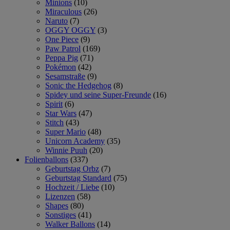
Minions
(10)
Miraculous
(26)
Naruto
(7)
OGGY OGGY
(3)
One Piece
(9)
Paw Patrol
(169)
Peppa Pig
(71)
Pokémon
(42)
Sesamstraße
(9)
Sonic the Hedgehog
(8)
Spidey und seine Super-Freunde
(16)
Spirit
(6)
Star Wars
(47)
Stitch
(43)
Super Mario
(48)
Unicorn Academy
(35)
Winnie Puuh
(20)
Folienballons
(337)
Geburtstag Orbz
(7)
Geburtstag Standard
(75)
Hochzeit / Liebe
(10)
Lizenzen
(58)
Shapes
(80)
Sonstiges
(41)
Walker Ballons
(14)