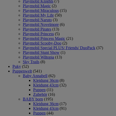
Playmobil Knights
(7)
Playmobil Magic
(2)
Playmobil Miraculous
(15)
Playmobil My Life
(50)
Playmobil Naruto
(3)
Playmobil Novelmore
(6)
Playmobil Pirates
(13)
Playmobil Princess
(5)
Playmobil Princess Magic
(21)
Playmobil Scooby-Doo
(2)
Playmobil Special PLUS/ Friends/ DuoPack
(37)
Playmobil Stunt Show
(1)
Playmobil Wiltopia
(13)
Sky Trails
(8)
Puky
(52)
Puppenwelt
(541)
Baby Annabell
(62)
Kleidung 36cm
(8)
Kleidung 43cm
(32)
Puppen
(11)
Zubehör
(16)
BABY born
(195)
Kleidung 36cm
(17)
Kleidung 43cm
(91)
Puppen
(44)