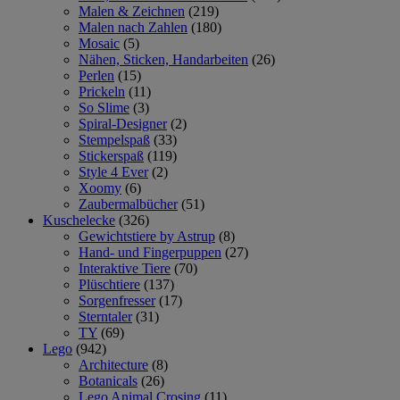
Malen & Zeichnen
(219)
Malen nach Zahlen
(180)
Mosaic
(5)
Nähen, Sticken, Handarbeiten
(26)
Perlen
(15)
Prickeln
(11)
So Slime
(3)
Spiral-Designer
(2)
Stempelspaß
(33)
Stickerspaß
(119)
Style 4 Ever
(2)
Xoomy
(6)
Zaubermalbücher
(51)
Kuschelecke
(326)
Gewichtstiere by Astrup
(8)
Hand- und Fingerpuppen
(27)
Interaktive Tiere
(70)
Plüschtiere
(137)
Sorgenfresser
(17)
Sterntaler
(31)
TY
(69)
Lego
(942)
Architecture
(8)
Botanicals
(26)
Lego Animal Crosing
(11)