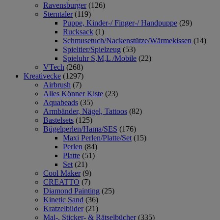
Ravensburger
(126)
Sterntaler
(119)
Puppe, Kinder-/ Finger-/ Handpuppe
(29)
Rucksack
(1)
Schmusetuch/Nackenstütze/Wärmekissen
(14)
Spieltier/Spielzeug
(53)
Spieluhr S,M,L /Mobile
(22)
VTech
(268)
Kreativecke
(1297)
Airbrush
(7)
Alles Könner Kiste
(23)
Aquabeads
(35)
Armbänder, Nägel, Tattoos
(82)
Bastelsets
(125)
Bügelperlen/Hama/SES
(176)
Maxi Perlen/Platte/Set
(15)
Perlen
(84)
Platte
(51)
Set
(21)
Cool Maker
(9)
CREATTO
(7)
Diamond Painting
(25)
Kinetic Sand
(36)
Kratzelbilder
(21)
Mal-, Sticker- & Rätselbücher
(335)