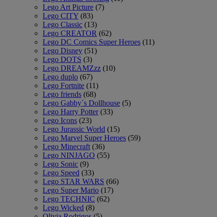
Lego Art Picture
(7)
Lego CITY
(83)
Lego Classic
(13)
Lego CREATOR
(62)
Lego DC Comics Super Heroes
(11)
Lego Disney
(51)
Lego DOTS
(3)
Lego DREAMZzz
(10)
Lego duplo
(67)
Lego Fortnite
(11)
Lego friends
(68)
Lego Gabby´s Dollhouse
(5)
Lego Harry Potter
(33)
Lego Icons
(23)
Lego Jurassic World
(15)
Lego Marvel Super Heroes
(59)
Lego Minecraft
(36)
Lego NINJAGO
(55)
Lego Sonic
(9)
Lego Speed
(33)
Lego STAR WARS
(66)
Lego Super Mario
(17)
Lego TECHNIC
(62)
Lego Wicked
(8)
Olivia Rodrigos
(5)