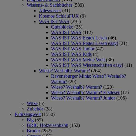
Wissens- & Sachbücher
(589)
Alleswisser
(31)
Kosmos SchlauFUX
(6)
WAS IST WAS
(291)
Quizblöcke
(25)
WAS IST WAS
(112)
WAS IST WAS Erstes Lesen
(46)
WAS IST WAS Erstes Lesen easy!
(21)
WAS IST WAS Junior
(47)
WAS IST WAS Kids
(4)
WAS IST WAS Meine Welt
(36)
WAS IST WAS Wissenschaften easy!
(11)
Wieso? Weshalb? Warum?
(264)
Ravensburger Minis: Wieso? Weshalb?
Warum?
(20)
Wieso? Weshalb? Warum?
(120)
Wieso? Weshalb? Warum? Erstleser
(17)
Wieso? Weshalb? Warum? Junior
(105)
Witze
(5)
Zubehör
(38)
Fahrzeugwelt
(1550)
Big
(69)
BRIO Holzeisenbahn
(152)
Bruder
(282)