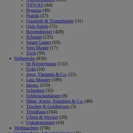
NSV/AS
(44)
Pegasus
(49)
Piatnik
(27)
Quartette & Trumpfspiele
(31)
Quiz-Spiele
(72)
Ravensburger
(428)
Schmidt
(235)
Smart Games
(65)
Spin Master
(17)
Zoch
(59)
Stöberecke
(836)
bb Klostermann
(132)
Goki
(24)
Jojos, Flummis & Co.
(22)
Lutz Mauder
(189)
moses.
(210)
Schenken
(32)
Schlüsselanhänger
(8)
Slime, Knete, Squishies & Co.
(46)
Taschen & Geldbörsen
(3)
Trendhaus
(194)
Uhren & Wecker
(29)
Unkategorisiert
(10)
Weihnachten
(158)