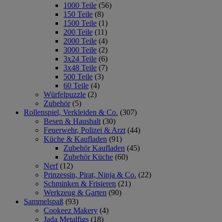
1000 Teile
(56)
150 Teile
(8)
1500 Teile
(1)
200 Teile
(11)
2000 Teile
(4)
3000 Teile
(2)
3x24 Teile
(6)
3x48 Teile
(7)
500 Teile
(3)
60 Teile
(4)
Würfelpuzzle
(2)
Zubehör
(5)
Rollenspiel, Verkleiden & Co.
(307)
Besen & Haushalt
(30)
Feuerwehr, Polizei & Arzt
(44)
Küche & Kaufladen
(91)
Zubehör Kaufladen
(45)
Zubehör Küche
(60)
Nerf
(12)
Prinzessin, Pirat, Ninja & Co.
(22)
Schminken & Frisieren
(21)
Werkzeug & Garten
(90)
Sammelspaß
(93)
Cookeez Makery
(4)
Jada Metalfigs
(18)