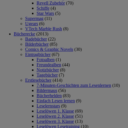
Revell Zubehör
(70)
Schiffe
(4)
Star Wars
(5)
Supermag
(11)
Ugears
(6)
VTech Marble Rush
(8)
Bücherecke
(2013)
Badebücher
(22)
Bilderbücher
(85)
Comics & Graphic Novels
(30)
Eintragbücher
(67)
Fotoalben
(1)
Freundealben
(44)
Notizbücher
(8)
Tagebücher
(7)
Erstlesebücher
(414)
7-Minuten-Geschichten zum Lesenlernen
(10)
Bildermaus
(56)
Bücherhelden
(83)
Einfach Lesen lernen
(9)
Leselernstars
(9)
Leselöwen 1. Klasse
(69)
Leselöwen 2. Klasse
(51)
Leselöwen 3. Klasse
(13)
Leselöwen Lesetraining
(10)