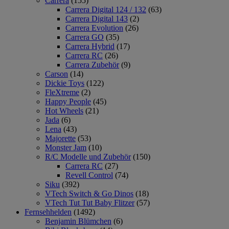
Carrera
(155)
Carrera Digital 124 / 132
(63)
Carrera Digital 143
(2)
Carrera Evolution
(26)
Carrera GO
(35)
Carrera Hybrid
(17)
Carrera RC
(26)
Carrera Zubehör
(9)
Carson
(14)
Dickie Toys
(122)
FleXtreme
(2)
Happy People
(45)
Hot Wheels
(21)
Jada
(6)
Lena
(43)
Majorette
(53)
Monster Jam
(10)
R/C Modelle und Zubehör
(150)
Carrera RC
(27)
Revell Control
(74)
Siku
(392)
VTech Switch & Go Dinos
(18)
VTech Tut Tut Baby Flitzer
(57)
Fernsehhelden
(1492)
Benjamin Blümchen
(6)