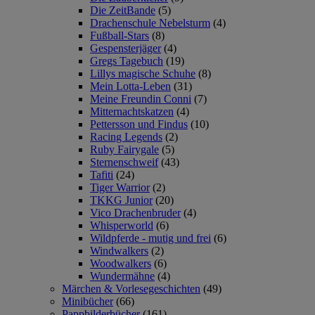
Die ZeitBande
(5)
Drachenschule Nebelsturm
(4)
Fußball-Stars
(8)
Gespensterjäger
(4)
Gregs Tagebuch
(19)
Lillys magische Schuhe
(8)
Mein Lotta-Leben
(31)
Meine Freundin Conni
(7)
Mitternachtskatzen
(4)
Pettersson und Findus
(10)
Racing Legends
(2)
Ruby Fairygale
(5)
Sternenschweif
(43)
Tafiti
(24)
Tiger Warrior
(2)
TKKG Junior
(20)
Vico Drachenbruder
(4)
Whisperworld
(6)
Wildpferde - mutig und frei
(6)
Windwalkers
(2)
Woodwalkers
(6)
Wundermähne
(4)
Märchen & Vorlesegeschichten
(49)
Minibücher
(66)
Pappbilderbücher
(161)