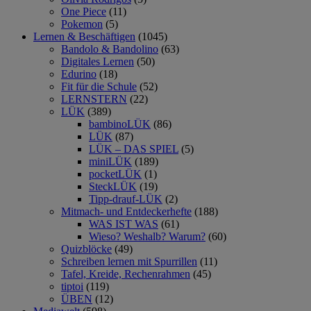
One Piece
(11)
Pokemon
(5)
Lernen & Beschäftigen
(1045)
Bandolo & Bandolino
(63)
Digitales Lernen
(50)
Edurino
(18)
Fit für die Schule
(52)
LERNSTERN
(22)
LÜK
(389)
bambinoLÜK
(86)
LÜK
(87)
LÜK – DAS SPIEL
(5)
miniLÜK
(189)
pocketLÜK
(1)
SteckLÜK
(19)
Tipp-drauf-LÜK
(2)
Mitmach- und Entdeckerhefte
(188)
WAS IST WAS
(61)
Wieso? Weshalb? Warum?
(60)
Quizblöcke
(49)
Schreiben lernen mit Spurrillen
(11)
Tafel, Kreide, Rechenrahmen
(45)
tiptoi
(119)
ÜBEN
(12)