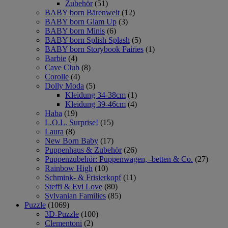
Zubehör
(51)
BABY born Bärenwelt
(12)
BABY born Glam Up
(3)
BABY born Minis
(6)
BABY born Splish Splash
(5)
BABY born Storybook Fairies
(1)
Barbie
(4)
Cave Club
(8)
Corolle
(4)
Dolly Moda
(5)
Kleidung 34-38cm
(1)
Kleidung 39-46cm
(4)
Haba
(19)
L.O.L. Surprise!
(15)
Laura
(8)
New Born Baby
(17)
Puppenhaus & Zubehör
(26)
Puppenzubehör: Puppenwagen, -betten & Co.
(27)
Rainbow High
(10)
Schmink- & Frisierkopf
(11)
Steffi & Evi Love
(80)
Sylvanian Families
(85)
Puzzle
(1069)
3D-Puzzle
(100)
Clementoni
(2)