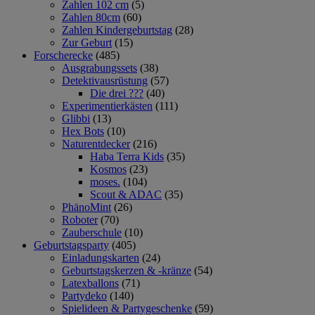
Zahlen 102 cm
(5)
Zahlen 80cm
(60)
Zahlen Kindergeburtstag
(28)
Zur Geburt
(15)
Forscherecke
(485)
Ausgrabungssets
(38)
Detektivausrüstung
(57)
Die drei ???
(40)
Experimentierkästen
(111)
Glibbi
(13)
Hex Bots
(10)
Naturentdecker
(216)
Haba Terra Kids
(35)
Kosmos
(23)
moses.
(104)
Scout & ADAC
(35)
PhänoMint
(26)
Roboter
(70)
Zauberschule
(10)
Geburtstagsparty
(405)
Einladungskarten
(24)
Geburtstagskerzen & -kränze
(54)
Latexballons
(71)
Partydeko
(140)
Spielideen & Partygeschenke
(59)