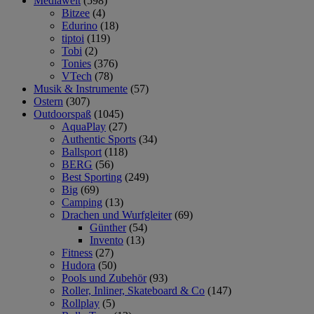
Mediawelt
(598)
Bitzee
(4)
Edurino
(18)
tiptoi
(119)
Tobi
(2)
Tonies
(376)
VTech
(78)
Musik & Instrumente
(57)
Ostern
(307)
Outdoorspaß
(1045)
AquaPlay
(27)
Authentic Sports
(34)
Ballsport
(118)
BERG
(56)
Best Sporting
(249)
Big
(69)
Camping
(13)
Drachen und Wurfgleiter
(69)
Günther
(54)
Invento
(13)
Fitness
(27)
Hudora
(50)
Pools und Zubehör
(93)
Roller, Inliner, Skateboard & Co
(147)
Rollplay
(5)