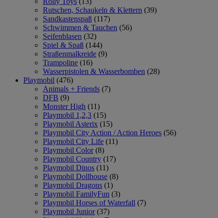
Rolly Toys
(13)
Rutschen, Schaukeln & Klettern
(39)
Sandkastenspaß
(117)
Schwimmen & Tauchen
(56)
Seifenblasen
(32)
Spiel & Spaß
(144)
Straßenmalkreide
(9)
Trampoline
(16)
Wasserpistolen & Wasserbomben
(28)
Playmobil
(476)
Animals + Friends
(7)
DFB
(9)
Monster High
(11)
Playmobil 1,2,3
(15)
Playmobil Asterix
(15)
Playmobil City Action / Action Heroes
(56)
Playmobil City Life
(11)
Playmobil Color
(8)
Playmobil Country
(17)
Playmobil Dinos
(11)
Playmobil Dollhouse
(8)
Playmobil Dragons
(1)
Playmobil FamilyFun
(3)
Playmobil Horses of Waterfall
(7)
Playmobil Junior
(37)