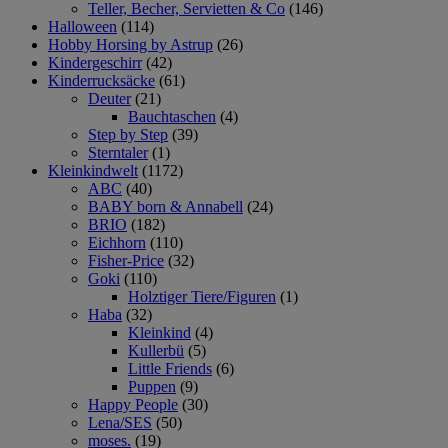
Teller, Becher, Servietten & Co
(146)
Halloween
(114)
Hobby Horsing by Astrup
(26)
Kindergeschirr
(42)
Kinderrucksäcke
(61)
Deuter
(21)
Bauchtaschen
(4)
Step by Step
(39)
Sterntaler
(1)
Kleinkindwelt
(1172)
ABC
(40)
BABY born & Annabell
(24)
BRIO
(182)
Eichhorn
(110)
Fisher-Price
(32)
Goki
(110)
Holztiger Tiere/Figuren
(1)
Haba
(32)
Kleinkind
(4)
Kullerbü
(5)
Little Friends
(6)
Puppen
(9)
Happy People
(30)
Lena/SES
(50)
moses.
(19)