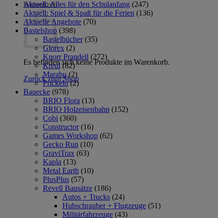
Aktuell: Alles für den Schulanfang
(247)
Warenkorb
Aktuell: Spiel & Spaß für die Ferien
(136)
Aktuelle Angebote
(70)
Bastelshop
(398)
Bastelbücher
(35)
Glorex
(2)
Knorr Prandell
(272)
Es befinden sich keine Produkte im Warenkorb.
Kreul
(82)
Marabu
(2)
Zurück zum Shop
Prickeln
(2)
Bauecke
(978)
BRIO Flora
(13)
BRIO Holzeisenbahn
(152)
Cobi
(360)
Constructor
(16)
Games Workshop
(62)
Gecko Run
(10)
GraviTrax
(63)
Kapla
(13)
Metal Earth
(10)
PlusPlus
(57)
Revell Bausätze
(186)
Autos + Trucks
(24)
Hubschrauber + Flugzeuge
(51)
Militärfahrzeuge
(43)