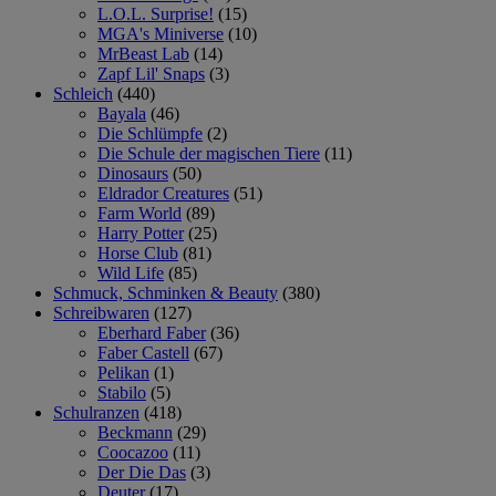
L.O.L. Surprise!
(15)
MGA's Miniverse
(10)
MrBeast Lab
(14)
Zapf Lil' Snaps
(3)
Schleich
(440)
Bayala
(46)
Die Schlümpfe
(2)
Die Schule der magischen Tiere
(11)
Dinosaurs
(50)
Eldrador Creatures
(51)
Farm World
(89)
Harry Potter
(25)
Horse Club
(81)
Wild Life
(85)
Schmuck, Schminken & Beauty
(380)
Schreibwaren
(127)
Eberhard Faber
(36)
Faber Castell
(67)
Pelikan
(1)
Stabilo
(5)
Schulranzen
(418)
Beckmann
(29)
Coocazoo
(11)
Der Die Das
(3)
Deuter
(17)