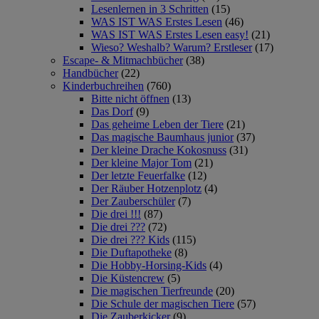
Lesenlernen in 3 Schritten
(15)
WAS IST WAS Erstes Lesen
(46)
WAS IST WAS Erstes Lesen easy!
(21)
Wieso? Weshalb? Warum? Erstleser
(17)
Escape- & Mitmachbücher
(38)
Handbücher
(22)
Kinderbuchreihen
(760)
Bitte nicht öffnen
(13)
Das Dorf
(9)
Das geheime Leben der Tiere
(21)
Das magische Baumhaus junior
(37)
Der kleine Drache Kokosnuss
(31)
Der kleine Major Tom
(21)
Der letzte Feuerfalke
(12)
Der Räuber Hotzenplotz
(4)
Der Zauberschüler
(7)
Die drei !!!
(87)
Die drei ???
(72)
Die drei ??? Kids
(115)
Die Duftapotheke
(8)
Die Hobby-Horsing-Kids
(4)
Die Küstencrew
(5)
Die magischen Tierfreunde
(20)
Die Schule der magischen Tiere
(57)
Die Zauberkicker
(9)