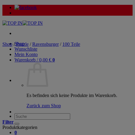
Zum
Inhalt
springen
Shop
Shop
/
Puzzle
/
Ravensburger
/
100 Teile
Wunschliste
Mein Konto
Warenkorb /
0,00
€
0
Es befinden sich keine Produkte im Warenkorb.
Zurück zum Shop
Suche
nach:
Filter
Produktkategorien
0