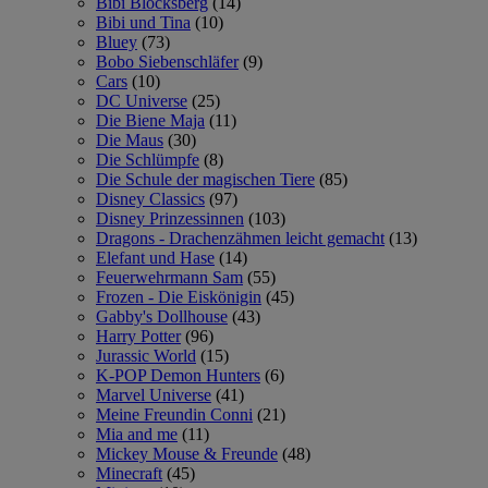
Bibi Blocksberg
(14)
Bibi und Tina
(10)
Bluey
(73)
Bobo Siebenschläfer
(9)
Cars
(10)
DC Universe
(25)
Die Biene Maja
(11)
Die Maus
(30)
Die Schlümpfe
(8)
Die Schule der magischen Tiere
(85)
Disney Classics
(97)
Disney Prinzessinnen
(103)
Dragons - Drachenzähmen leicht gemacht
(13)
Elefant und Hase
(14)
Feuerwehrmann Sam
(55)
Frozen - Die Eiskönigin
(45)
Gabby's Dollhouse
(43)
Harry Potter
(96)
Jurassic World
(15)
K-POP Demon Hunters
(6)
Marvel Universe
(41)
Meine Freundin Conni
(21)
Mia and me
(11)
Mickey Mouse & Freunde
(48)
Minecraft
(45)