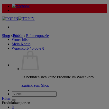
Zum
Inhalt
springen
Shop
Shop
/
Puzzle
/
Rahmenpuzzle
Wunschliste
Mein Konto
Warenkorb /
0,00
€
0
Es befinden sich keine Produkte im Warenkorb.
Zurück zum Shop
Suche
nach:
Filter
Produktkategorien
0