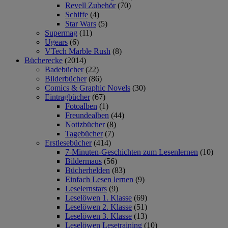
Revell Zubehör
(70)
Schiffe
(4)
Star Wars
(5)
Supermag
(11)
Ugears
(6)
VTech Marble Rush
(8)
Bücherecke
(2014)
Badebücher
(22)
Bilderbücher
(86)
Comics & Graphic Novels
(30)
Eintragbücher
(67)
Fotoalben
(1)
Freundealben
(44)
Notizbücher
(8)
Tagebücher
(7)
Erstlesebücher
(414)
7-Minuten-Geschichten zum Lesenlernen
(10)
Bildermaus
(56)
Bücherhelden
(83)
Einfach Lesen lernen
(9)
Leselernstars
(9)
Leselöwen 1. Klasse
(69)
Leselöwen 2. Klasse
(51)
Leselöwen 3. Klasse
(13)
Leselöwen Lesetraining
(10)