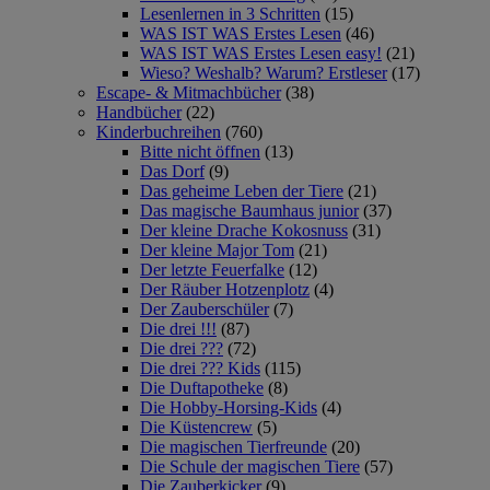
Lesenlernen in 3 Schritten
(15)
WAS IST WAS Erstes Lesen
(46)
WAS IST WAS Erstes Lesen easy!
(21)
Wieso? Weshalb? Warum? Erstleser
(17)
Escape- & Mitmachbücher
(38)
Handbücher
(22)
Kinderbuchreihen
(760)
Bitte nicht öffnen
(13)
Das Dorf
(9)
Das geheime Leben der Tiere
(21)
Das magische Baumhaus junior
(37)
Der kleine Drache Kokosnuss
(31)
Der kleine Major Tom
(21)
Der letzte Feuerfalke
(12)
Der Räuber Hotzenplotz
(4)
Der Zauberschüler
(7)
Die drei !!!
(87)
Die drei ???
(72)
Die drei ??? Kids
(115)
Die Duftapotheke
(8)
Die Hobby-Horsing-Kids
(4)
Die Küstencrew
(5)
Die magischen Tierfreunde
(20)
Die Schule der magischen Tiere
(57)
Die Zauberkicker
(9)