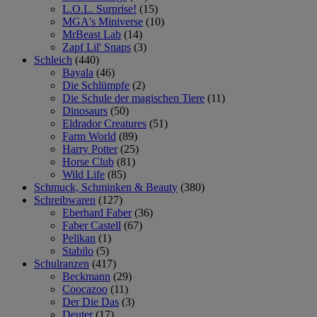
L.O.L. Surprise!
(15)
MGA's Miniverse
(10)
MrBeast Lab
(14)
Zapf Lil' Snaps
(3)
Schleich
(440)
Bayala
(46)
Die Schlümpfe
(2)
Die Schule der magischen Tiere
(11)
Dinosaurs
(50)
Eldrador Creatures
(51)
Farm World
(89)
Harry Potter
(25)
Horse Club
(81)
Wild Life
(85)
Schmuck, Schminken & Beauty
(380)
Schreibwaren
(127)
Eberhard Faber
(36)
Faber Castell
(67)
Pelikan
(1)
Stabilo
(5)
Schulranzen
(417)
Beckmann
(29)
Coocazoo
(11)
Der Die Das
(3)
Deuter
(17)