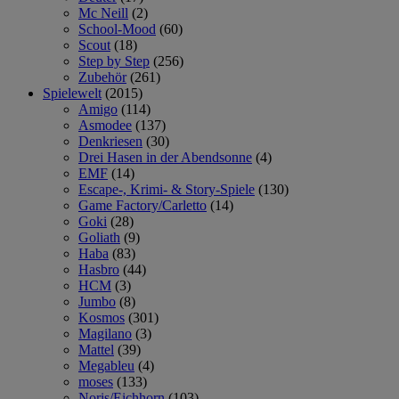
Mc Neill
(2)
School-Mood
(60)
Scout
(18)
Step by Step
(256)
Zubehör
(261)
Spielewelt
(2015)
Amigo
(114)
Asmodee
(137)
Denkriesen
(30)
Drei Hasen in der Abendsonne
(4)
EMF
(14)
Escape-, Krimi- & Story-Spiele
(130)
Game Factory/Carletto
(14)
Goki
(28)
Goliath
(9)
Haba
(83)
Hasbro
(44)
HCM
(3)
Jumbo
(8)
Kosmos
(301)
Magilano
(3)
Mattel
(39)
Megableu
(4)
moses
(133)
Noris/Eichhorn
(103)