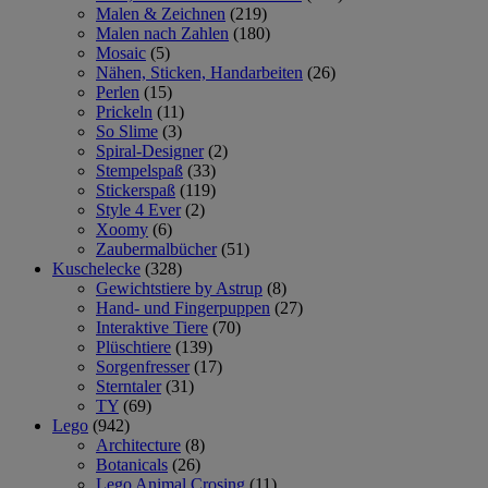
Malen & Zeichnen
(219)
Malen nach Zahlen
(180)
Mosaic
(5)
Nähen, Sticken, Handarbeiten
(26)
Perlen
(15)
Prickeln
(11)
So Slime
(3)
Spiral-Designer
(2)
Stempelspaß
(33)
Stickerspaß
(119)
Style 4 Ever
(2)
Xoomy
(6)
Zaubermalbücher
(51)
Kuschelecke
(328)
Gewichtstiere by Astrup
(8)
Hand- und Fingerpuppen
(27)
Interaktive Tiere
(70)
Plüschtiere
(139)
Sorgenfresser
(17)
Sterntaler
(31)
TY
(69)
Lego
(942)
Architecture
(8)
Botanicals
(26)
Lego Animal Crosing
(11)