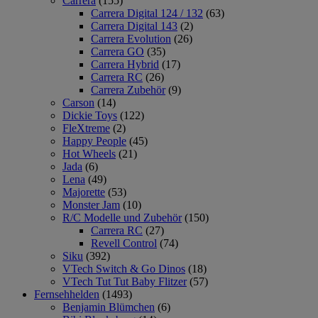
Carrera
(155)
Carrera Digital 124 / 132
(63)
Carrera Digital 143
(2)
Carrera Evolution
(26)
Carrera GO
(35)
Carrera Hybrid
(17)
Carrera RC
(26)
Carrera Zubehör
(9)
Carson
(14)
Dickie Toys
(122)
FleXtreme
(2)
Happy People
(45)
Hot Wheels
(21)
Jada
(6)
Lena
(49)
Majorette
(53)
Monster Jam
(10)
R/C Modelle und Zubehör
(150)
Carrera RC
(27)
Revell Control
(74)
Siku
(392)
VTech Switch & Go Dinos
(18)
VTech Tut Tut Baby Flitzer
(57)
Fernsehhelden
(1493)
Benjamin Blümchen
(6)