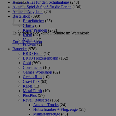
Aktuell: Alles für den Schulanfang
(248)
Warenkorb
Aktuell: Spiel & Spaß für die Ferien
(136)
Aktuelle Angebote
(70)
Bastelshop
(398)
Bastelbücher
(35)
Glorex
(2)
Knorr Prandell
(272)
Es befinden sich keine Produkte im Warenkorb.
Kreul
(82)
Marabu
(2)
Zurück zum Shop
Prickeln
(2)
Bauecke
(978)
BRIO Flora
(13)
BRIO Holzeisenbahn
(152)
Cobi
(360)
Constructor
(16)
Games Workshop
(62)
Gecko Run
(10)
GraviTrax
(63)
Kapla
(13)
Metal Earth
(10)
PlusPlus
(57)
Revell Bausätze
(186)
Autos + Trucks
(24)
Hubschrauber + Flugzeuge
(51)
Militärfahrzeuge
(43)