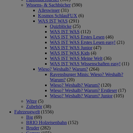
Wissens- & Sachbücher
(590)
Alleswisser
(31)
Kosmos SchlauFUX
(6)
WAS IST WAS
(291)
Quizblöcke
(25)
WAS IST WAS
(112)
WAS IST WAS Erstes Lesen
(46)
WAS IST WAS Erstes Lesen easy!
(21)
WAS IST WAS Junior
(47)
WAS IST WAS Kids
(4)
WAS IST WAS Meine Welt
(36)
WAS IST WAS Wissenschaften easy!
(11)
Wieso? Weshalb? Warum?
(264)
Ravensburger Minis: Wieso? Weshalb?
Warum?
(20)
Wieso? Weshalb? Warum?
(120)
Wieso? Weshalb? Warum? Erstleser
(17)
Wieso? Weshalb? Warum? Junior
(105)
Witze
(5)
Zubehör
(38)
Fahrzeugwelt
(1556)
Big
(69)
BRIO Holzeisenbahn
(152)
Bruder
(282)