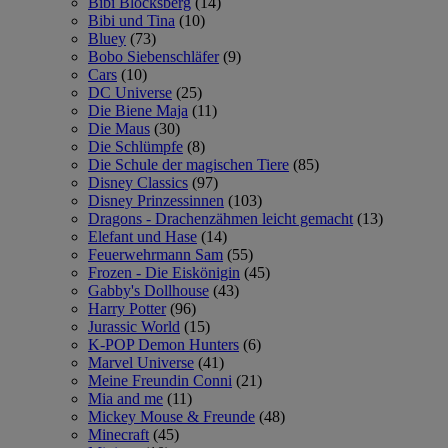
Bibi Blocksberg
(14)
Bibi und Tina
(10)
Bluey
(73)
Bobo Siebenschläfer
(9)
Cars
(10)
DC Universe
(25)
Die Biene Maja
(11)
Die Maus
(30)
Die Schlümpfe
(8)
Die Schule der magischen Tiere
(85)
Disney Classics
(97)
Disney Prinzessinnen
(103)
Dragons - Drachenzähmen leicht gemacht
(13)
Elefant und Hase
(14)
Feuerwehrmann Sam
(55)
Frozen - Die Eiskönigin
(45)
Gabby's Dollhouse
(43)
Harry Potter
(96)
Jurassic World
(15)
K-POP Demon Hunters
(6)
Marvel Universe
(41)
Meine Freundin Conni
(21)
Mia and me
(11)
Mickey Mouse & Freunde
(48)
Minecraft
(45)