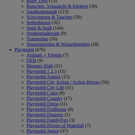
Rolly Toys
(13)
Rutschen, Schaukeln & Klettern
(39)
Sandkastenspaß
(123)
Schwimmen & Tauchen
(56)
Seifenblasen
(32)
Spiel & Spaß
(144)
Straßenmalkreide
(9)
Trampoline
(16)
Wasserpistolen & Wasserbomben
(28)
Playmobil
(476)
Animals + Friends
(7)
DFB
(9)
Monster High
(11)
Playmobil 1,2,3
(15)
Playmobil Asterix
(15)
Playmobil City Action / Action Heroes
(56)
Playmobil City Life
(11)
Playmobil Color
(8)
Playmobil Country
(17)
Playmobil Dinos
(11)
Playmobil Dollhouse
(8)
Playmobil Dragons
(1)
Playmobil FamilyFun
(3)
Playmobil Horses of Waterfall
(7)
Playmobil Junior
(37)