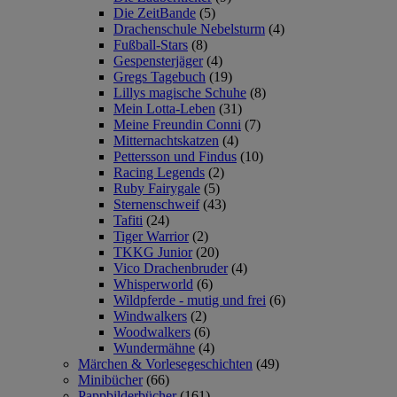
Die ZeitBande
(5)
Drachenschule Nebelsturm
(4)
Fußball-Stars
(8)
Gespensterjäger
(4)
Gregs Tagebuch
(19)
Lillys magische Schuhe
(8)
Mein Lotta-Leben
(31)
Meine Freundin Conni
(7)
Mitternachtskatzen
(4)
Pettersson und Findus
(10)
Racing Legends
(2)
Ruby Fairygale
(5)
Sternenschweif
(43)
Tafiti
(24)
Tiger Warrior
(2)
TKKG Junior
(20)
Vico Drachenbruder
(4)
Whisperworld
(6)
Wildpferde - mutig und frei
(6)
Windwalkers
(2)
Woodwalkers
(6)
Wundermähne
(4)
Märchen & Vorlesegeschichten
(49)
Minibücher
(66)
Pappbilderbücher
(161)