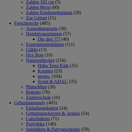
Zahlen 102 cm
(5)
Zahlen 80cm
(60)
Zahlen Kindergeburtstag
(28)
Zur Geburt
(15)
Forscherecke
(485)
Ausgrabungssets
(38)
Detektivausrüstung
(57)
Die drei ???
(40)
Experimentierkästen
(111)
Glibbi
(13)
Hex Bots
(10)
Naturentdecker
(216)
Haba Terra Kids
(35)
Kosmos
(23)
moses.
(104)
Scout & ADAC
(35)
PhänoMint
(26)
Roboter
(70)
Zauberschule
(10)
Geburtstagsparty
(405)
Einladungskarten
(24)
Geburtstagskerzen & -kränze
(54)
Latexballons
(71)
Partydeko
(140)
Spielideen & Partygeschenke
(59)