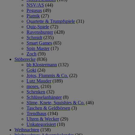
NSV/AS
(44)
Pegasus
(49)
Piatnik
(27)
Quartette & Trumpfspiele
(31)
Quiz-Spiele
(72)
Ravensburger
(428)
Schmidt
(235)
Smart Games
(65)
Spin Master
(17)
Zoch
(59)
Stöberecke
(836)
bb Klostermann
(132)
Goki
(24)
Jojos, Flummis & Co.
(22)
Lutz Mauder
(189)
moses.
(210)
Schenken
(32)
Schlüsselanhänger
(8)
Slime, Knete, Squishies & Co.
(46)
Taschen & Geldbörsen
(3)
Trendhaus
(194)
Uhren & Wecker
(29)
Unkategorisiert
(10)
Weihnachten
(158)