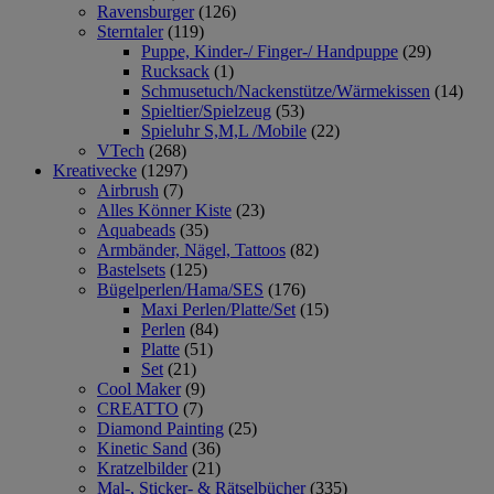
Ravensburger
(126)
Sterntaler
(119)
Puppe, Kinder-/ Finger-/ Handpuppe
(29)
Rucksack
(1)
Schmusetuch/Nackenstütze/Wärmekissen
(14)
Spieltier/Spielzeug
(53)
Spieluhr S,M,L /Mobile
(22)
VTech
(268)
Kreativecke
(1297)
Airbrush
(7)
Alles Könner Kiste
(23)
Aquabeads
(35)
Armbänder, Nägel, Tattoos
(82)
Bastelsets
(125)
Bügelperlen/Hama/SES
(176)
Maxi Perlen/Platte/Set
(15)
Perlen
(84)
Platte
(51)
Set
(21)
Cool Maker
(9)
CREATTO
(7)
Diamond Painting
(25)
Kinetic Sand
(36)
Kratzelbilder
(21)
Mal-, Sticker- & Rätselbücher
(335)