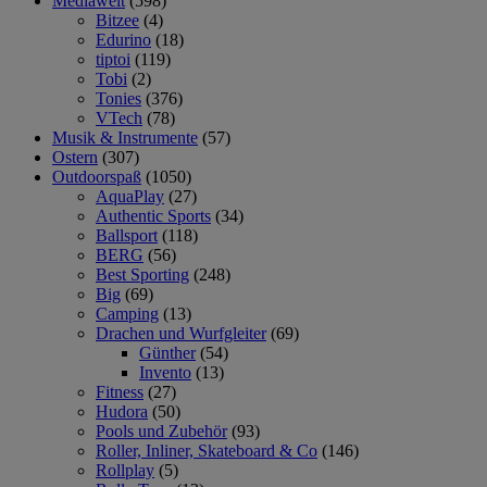
Mediawelt
(598)
Bitzee
(4)
Edurino
(18)
tiptoi
(119)
Tobi
(2)
Tonies
(376)
VTech
(78)
Musik & Instrumente
(57)
Ostern
(307)
Outdoorspaß
(1050)
AquaPlay
(27)
Authentic Sports
(34)
Ballsport
(118)
BERG
(56)
Best Sporting
(248)
Big
(69)
Camping
(13)
Drachen und Wurfgleiter
(69)
Günther
(54)
Invento
(13)
Fitness
(27)
Hudora
(50)
Pools und Zubehör
(93)
Roller, Inliner, Skateboard & Co
(146)
Rollplay
(5)