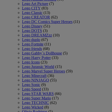
Lego Art Picture
(7)
Lego CITY
(83)
Lego Classic
(13)
Lego CREATOR
(62)
Lego DC Comics Super Heroes
(11)
Lego Disney
(51)
Lego DOTS
(3)
Lego DREAMZzz
(10)
Lego duplo
(67)
Lego Fortnite
(11)
Lego friends
(68)
Lego Gabby´s Dollhouse
(5)
Lego Harry Potter
(33)
Lego Icons
(23)
Lego Jurassic World
(15)
Lego Marvel Super Heroes
(59)
Lego Minecraft
(36)
Lego NINJAGO
(55)
Lego Sonic
(9)
Lego Speed
(33)
Lego STAR WARS
(66)
Lego Super Mario
(17)
Lego TECHNIC
(62)
Lego Wicked
(8)
Olivia Rodrigos
(5)