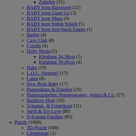
Zubehör
(51)
BABY born Bärenwelt
(12)
BABY born Glam Up
(3)
BABY born Minis
(6)
BABY born Splish Splash
(5)
BABY born Storybook Fairies
(1)
Barbie
(4)
Cave Club
(8)
Corolle
(4)
Dolly Moda
(5)
Kleidung 34-38cm
(1)
Kleidung 39-46cm
(4)
Haba
(19)
L.O.L. Surprise!
(15)
Laura
(8)
New Born Baby
(17)
Puppenhaus & Zubehör
(26)
Puppenzubehör: Puppenwagen, -betten & Co.
(27)
Rainbow High
(10)
Schmink- & Frisierkopf
(11)
Steffi & Evi Love
(80)
Sylvanian Families
(85)
Puzzle
(1069)
3D-Puzzle
(100)
Clementoni
(2)