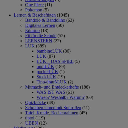
One Piece
(11)
Pokemon
(5)
Lernen & Beschäftigen
(1045)
Bandolo & Bandolino
(63)
Digitales Lernen
(50)
Edurino
(18)
Fit für die Schule
(52)
LERNSTERN
(22)
LÜK
(389)
bambinoLÜK
(86)
LÜK
(87)
LÜK – DAS SPIEL
(5)
miniLÜK
(189)
pocketLÜK
(1)
SteckLÜK
(19)
Tipp-drauf-LÜK
(2)
Mitmach- und Entdeckerhefte
(188)
WAS IST WAS
(61)
Wieso? Weshalb? Warum?
(60)
Quizblöcke
(49)
Schreiben lernen mit Spurrillen
(11)
Tafel, Kreide, Rechenrahmen
(45)
tiptoi
(119)
ÜBEN
(12)