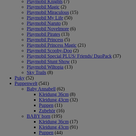
Playmobil Knights
(7)
Playmobil Magic
(2)
Playmobil Miraculous
(15)
Playmobil My Life
(50)
Playmobil Naruto
(3)
Playmobil Novelmore
(6)
Playmobil Pirates
(13)
Playmobil Princess
(5)
Playmobil Princess Magic
(21)
Playmobil Scooby-Doo
(2)
Playmobil Special PLUS/ Friends/ DuoPack
(37)
Playmobil Stunt Show
(1)
Playmobil Wiltopia
(13)
Sky Trails
(8)
Puky
(52)
Puppenwelt
(541)
Baby Annabell
(62)
Kleidung 36cm
(8)
Kleidung 43cm
(32)
Puppen
(11)
Zubehör
(16)
BABY born
(195)
Kleidung 36cm
(17)
Kleidung 43cm
(91)
Puppen
(44)