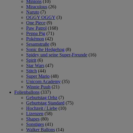
Minions
(10)
Miraculous
(26)
Naruto
(7)
OGGY OGGY
(3)
One Piece
(9)
Paw Patrol
(168)
Peppa Pig
(71)
Pokémon
(42)
Sesamstraße
(9)
Sonic the Hedgehog
(8)
Spidey und seine Super-Freunde
(16)
Spirit
(6)
Star Wars
(47)
Stitch
(44)
Super Mario
(48)
Unicorn Academy
(35)
Winnie Puuh
(21)
Folienballons
(337)
Geburtstag Orbz
(7)
Geburtstag Standard
(75)
Hochzeit / Liebe
(10)
Lizenzen
(58)
Shapes
(80)
Sonstiges
(41)
Walker Ballons
(14)