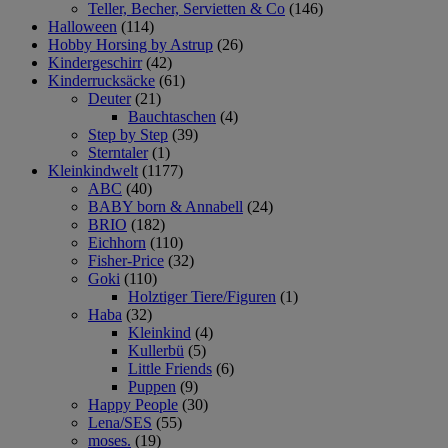
Teller, Becher, Servietten & Co
(146)
Halloween
(114)
Hobby Horsing by Astrup
(26)
Kindergeschirr
(42)
Kinderrucksäcke
(61)
Deuter
(21)
Bauchtaschen
(4)
Step by Step
(39)
Sterntaler
(1)
Kleinkindwelt
(1177)
ABC
(40)
BABY born & Annabell
(24)
BRIO
(182)
Eichhorn
(110)
Fisher-Price
(32)
Goki
(110)
Holztiger Tiere/Figuren
(1)
Haba
(32)
Kleinkind
(4)
Kullerbü
(5)
Little Friends
(6)
Puppen
(9)
Happy People
(30)
Lena/SES
(55)
moses.
(19)