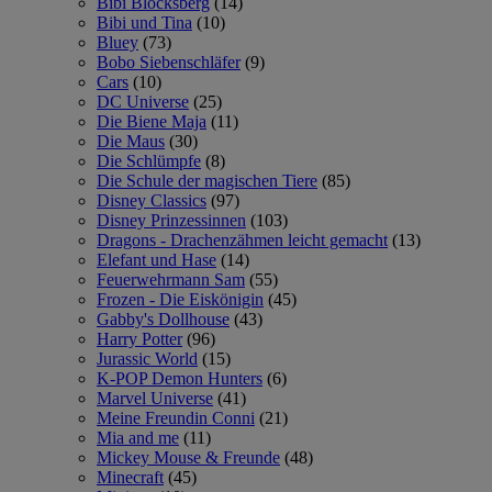
Bibi Blocksberg
(14)
Bibi und Tina
(10)
Bluey
(73)
Bobo Siebenschläfer
(9)
Cars
(10)
DC Universe
(25)
Die Biene Maja
(11)
Die Maus
(30)
Die Schlümpfe
(8)
Die Schule der magischen Tiere
(85)
Disney Classics
(97)
Disney Prinzessinnen
(103)
Dragons - Drachenzähmen leicht gemacht
(13)
Elefant und Hase
(14)
Feuerwehrmann Sam
(55)
Frozen - Die Eiskönigin
(45)
Gabby's Dollhouse
(43)
Harry Potter
(96)
Jurassic World
(15)
K-POP Demon Hunters
(6)
Marvel Universe
(41)
Meine Freundin Conni
(21)
Mia and me
(11)
Mickey Mouse & Freunde
(48)
Minecraft
(45)