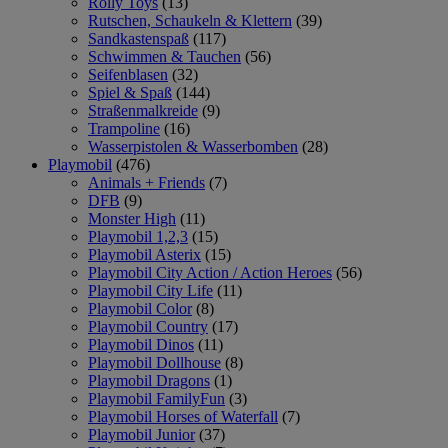
Rolly Toys
(13)
Rutschen, Schaukeln & Klettern
(39)
Sandkastenspaß
(117)
Schwimmen & Tauchen
(56)
Seifenblasen
(32)
Spiel & Spaß
(144)
Straßenmalkreide
(9)
Trampoline
(16)
Wasserpistolen & Wasserbomben
(28)
Playmobil
(476)
Animals + Friends
(7)
DFB
(9)
Monster High
(11)
Playmobil 1,2,3
(15)
Playmobil Asterix
(15)
Playmobil City Action / Action Heroes
(56)
Playmobil City Life
(11)
Playmobil Color
(8)
Playmobil Country
(17)
Playmobil Dinos
(11)
Playmobil Dollhouse
(8)
Playmobil Dragons
(1)
Playmobil FamilyFun
(3)
Playmobil Horses of Waterfall
(7)
Playmobil Junior
(37)