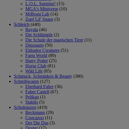
L.O.L. Surprise!
(15)
MGA's Miniverse
(10)
MrBeast Lab
(14)
Zapf Lil' Snaps
(3)
Schleich
(440)
Bayala
(46)
Die Schlümpfe
(2)
Die Schule der magischen Tiere
(11)
Dinosaurs
(50)
Eldrador Creatures
(51)
Farm World
(89)
Harry Potter
(25)
Horse Club
(81)
Wild Life
(85)
Schmuck, Schminken & Beauty
(380)
Schreibwaren
(127)
Eberhard Faber
(36)
Faber Castell
(67)
Pelikan
(1)
Stabilo
(5)
Schulranzen
(419)
Beckmann
(29)
Coocazoo
(11)
Der Die Das
(3)
Deuter
(17)