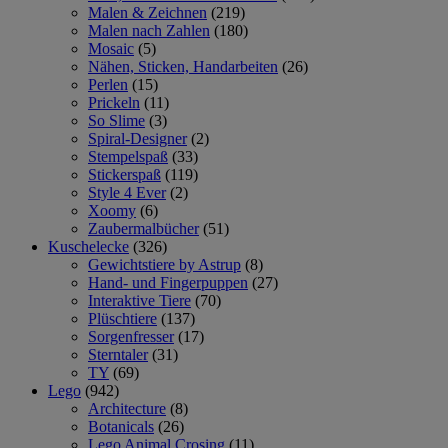
Malen & Zeichnen
(219)
Malen nach Zahlen
(180)
Mosaic
(5)
Nähen, Sticken, Handarbeiten
(26)
Perlen
(15)
Prickeln
(11)
So Slime
(3)
Spiral-Designer
(2)
Stempelspaß
(33)
Stickerspaß
(119)
Style 4 Ever
(2)
Xoomy
(6)
Zaubermalbücher
(51)
Kuschelecke
(326)
Gewichtstiere by Astrup
(8)
Hand- und Fingerpuppen
(27)
Interaktive Tiere
(70)
Plüschtiere
(137)
Sorgenfresser
(17)
Sterntaler
(31)
TY
(69)
Lego
(942)
Architecture
(8)
Botanicals
(26)
Lego Animal Crosing
(11)