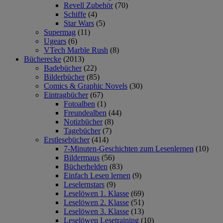
Revell Zubehör
(70)
Schiffe
(4)
Star Wars
(5)
Supermag
(11)
Ugears
(6)
VTech Marble Rush
(8)
Bücherecke
(2013)
Badebücher
(22)
Bilderbücher
(85)
Comics & Graphic Novels
(30)
Eintragbücher
(67)
Fotoalben
(1)
Freundealben
(44)
Notizbücher
(8)
Tagebücher
(7)
Erstlesebücher
(414)
7-Minuten-Geschichten zum Lesenlernen
(10)
Bildermaus
(56)
Bücherhelden
(83)
Einfach Lesen lernen
(9)
Leselernstars
(9)
Leselöwen 1. Klasse
(69)
Leselöwen 2. Klasse
(51)
Leselöwen 3. Klasse
(13)
Leselöwen Lesetraining
(10)