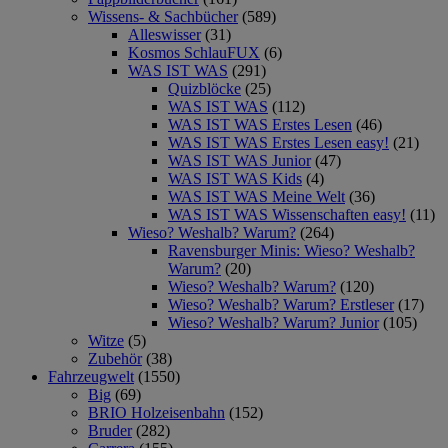
Wissens- & Sachbücher
(589)
Alleswisser
(31)
Kosmos SchlauFUX
(6)
WAS IST WAS
(291)
Quizblöcke
(25)
WAS IST WAS
(112)
WAS IST WAS Erstes Lesen
(46)
WAS IST WAS Erstes Lesen easy!
(21)
WAS IST WAS Junior
(47)
WAS IST WAS Kids
(4)
WAS IST WAS Meine Welt
(36)
WAS IST WAS Wissenschaften easy!
(11)
Wieso? Weshalb? Warum?
(264)
Ravensburger Minis: Wieso? Weshalb?
Warum?
(20)
Wieso? Weshalb? Warum?
(120)
Wieso? Weshalb? Warum? Erstleser
(17)
Wieso? Weshalb? Warum? Junior
(105)
Witze
(5)
Zubehör
(38)
Fahrzeugwelt
(1550)
Big
(69)
BRIO Holzeisenbahn
(152)
Bruder
(282)