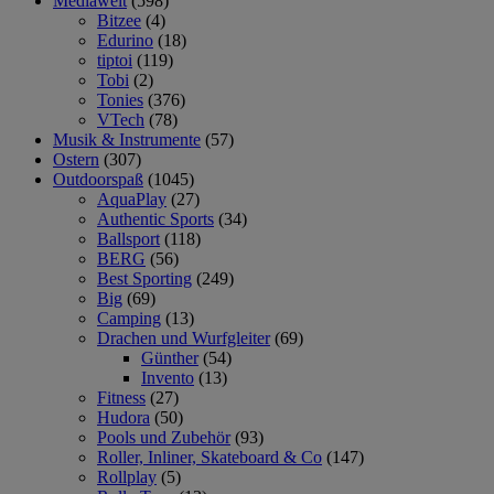
Mediawelt
(598)
Bitzee
(4)
Edurino
(18)
tiptoi
(119)
Tobi
(2)
Tonies
(376)
VTech
(78)
Musik & Instrumente
(57)
Ostern
(307)
Outdoorspaß
(1045)
AquaPlay
(27)
Authentic Sports
(34)
Ballsport
(118)
BERG
(56)
Best Sporting
(249)
Big
(69)
Camping
(13)
Drachen und Wurfgleiter
(69)
Günther
(54)
Invento
(13)
Fitness
(27)
Hudora
(50)
Pools und Zubehör
(93)
Roller, Inliner, Skateboard & Co
(147)
Rollplay
(5)