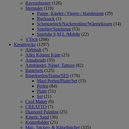
Ravensburger
(126)
Sterntaler
(119)
Puppe, Kinder-/ Finger-/ Handpuppe
(29)
Rucksack
(1)
Schmusetuch/Nackenstütze/Wärmekissen
(14)
Spieltier/Spielzeug
(53)
Spieluhr S,M,L /Mobile
(22)
VTech
(268)
Kreativecke
(1297)
Airbrush
(7)
Alles Könner Kiste
(23)
Aquabeads
(35)
Armbänder, Nägel, Tattoos
(82)
Bastelsets
(125)
Bügelperlen/Hama/SES
(176)
Maxi Perlen/Platte/Set
(15)
Perlen
(84)
Platte
(51)
Set
(21)
Cool Maker
(9)
CREATTO
(7)
Diamond Painting
(25)
Kinetic Sand
(36)
Kratzelbilder
(21)
Mal-, Sticker- & Rätselbücher
(335)