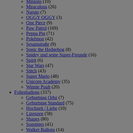
Minions
(10)
Miraculous
(26)
Naruto
(7)
OGGY OGGY
(3)
One Piece
(9)
Paw Patrol
(169)
Peppa Pig
(71)
Pokémon
(42)
Sesamstraße
(9)
Sonic the Hedgehog
(8)
Spidey und seine Super-Freunde
(16)
Spirit
(6)
Star Wars
(47)
Stitch
(43)
Super Mario
(48)
Unicorn Academy
(35)
Winnie Puuh
(20)
Folienballons
(337)
Geburtstag Orbz
(7)
Geburtstag Standard
(75)
Hochzeit / Liebe
(10)
Lizenzen
(58)
Shapes
(80)
Sonstiges
(41)
Walker Ballons
(14)