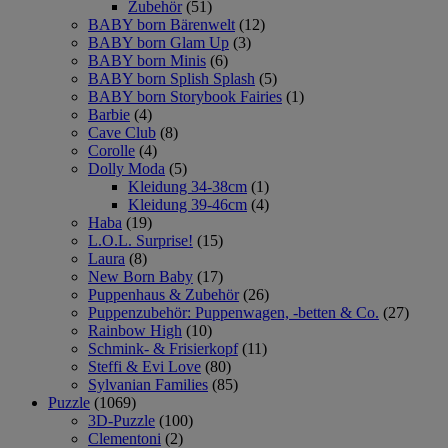
Zubehör
(51)
BABY born Bärenwelt
(12)
BABY born Glam Up
(3)
BABY born Minis
(6)
BABY born Splish Splash
(5)
BABY born Storybook Fairies
(1)
Barbie
(4)
Cave Club
(8)
Corolle
(4)
Dolly Moda
(5)
Kleidung 34-38cm
(1)
Kleidung 39-46cm
(4)
Haba
(19)
L.O.L. Surprise!
(15)
Laura
(8)
New Born Baby
(17)
Puppenhaus & Zubehör
(26)
Puppenzubehör: Puppenwagen, -betten & Co.
(27)
Rainbow High
(10)
Schmink- & Frisierkopf
(11)
Steffi & Evi Love
(80)
Sylvanian Families
(85)
Puzzle
(1069)
3D-Puzzle
(100)
Clementoni
(2)