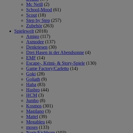
Mc Neill
(2)
School-Mood
(61)
Scout
(18)
Step by Step
(257)
Zubehör
(263)
Spielewelt
(2018)
Amigo
(117)
Asmodee
(137)
Denkriesen
(30)
Drei Hasen in der Abendsonne
(4)
EMF
(14)
Escape-, Krimi- & Story-Spiele
(130)
Game Factory/Carletto
(14)
Goki
(28)
Goliath
(9)
Haba
(83)
Hasbro
(44)
HCM
(3)
Jumbo
(8)
Kosmos
(301)
Magilano
(3)
Mattel
(39)
Megableu
(4)
moses
(133)
Noris/Eichhorn
(103)