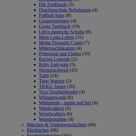
Die ZeitBande
(5)
Drachenschule Nebelsturm
(4)
Fußball-Stars
(8)
Gespensterjäger
(4)
Gregs Tagebuch
(19)
Lillys magische Schuhe
(8)
Mein Lotta-Leben
(31)
Meine Freundin Conni
(7)
Mitternachtskatzen
(4)
Pettersson und Findus
(10)
Racing Legends
(2)
Ruby Fairygale
(5)
Sternenschweif
(43)
Tafiti
(24)
Tiger Warrior
(2)
TKKG Junior
(20)
Vico Drachenbruder
(4)
Whisperworld
(6)
Wildpferde - mutig und frei
(6)
Windwalkers
(2)
Woodwalkers
(6)
Wundermähne
(4)
Märchen & Vorlesegeschichten
(49)
Minibücher
(66)
Pappbilderbücher
(161)