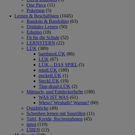
One Piece
(11)
Pokemon
(5)
Lernen & Beschäftigen
(1045)
Bandolo & Bandolino
(63)
Digitales Lernen
(50)
Edurino
(18)
Fit für die Schule
(52)
LERNSTERN
(22)
LÜK
(389)
bambinoLÜK
(86)
LÜK
(87)
LÜK – DAS SPIEL
(5)
miniLÜK
(189)
pocketLÜK
(1)
SteckLÜK
(19)
Tipp-drauf-LÜK
(2)
Mitmach- und Entdeckerhefte
(188)
WAS IST WAS
(61)
Wieso? Weshalb? Warum?
(60)
Quizblöcke
(49)
Schreiben lernen mit Spurrillen
(11)
Tafel, Kreide, Rechenrahmen
(45)
tiptoi
(119)
ÜBEN
(12)