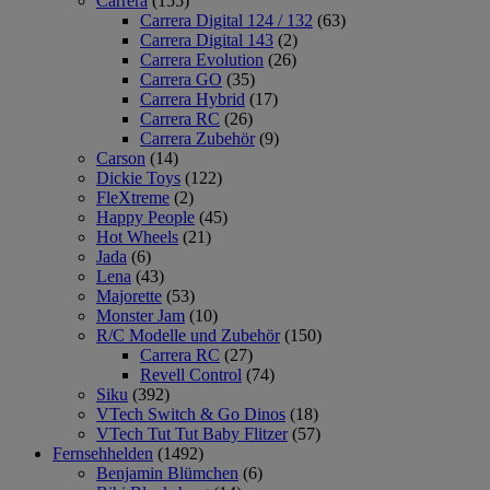
Carrera
(155)
Carrera Digital 124 / 132
(63)
Carrera Digital 143
(2)
Carrera Evolution
(26)
Carrera GO
(35)
Carrera Hybrid
(17)
Carrera RC
(26)
Carrera Zubehör
(9)
Carson
(14)
Dickie Toys
(122)
FleXtreme
(2)
Happy People
(45)
Hot Wheels
(21)
Jada
(6)
Lena
(43)
Majorette
(53)
Monster Jam
(10)
R/C Modelle und Zubehör
(150)
Carrera RC
(27)
Revell Control
(74)
Siku
(392)
VTech Switch & Go Dinos
(18)
VTech Tut Tut Baby Flitzer
(57)
Fernsehhelden
(1492)
Benjamin Blümchen
(6)