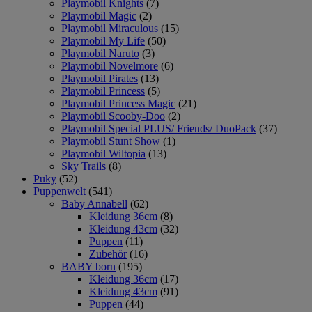
Playmobil Knights
(7)
Playmobil Magic
(2)
Playmobil Miraculous
(15)
Playmobil My Life
(50)
Playmobil Naruto
(3)
Playmobil Novelmore
(6)
Playmobil Pirates
(13)
Playmobil Princess
(5)
Playmobil Princess Magic
(21)
Playmobil Scooby-Doo
(2)
Playmobil Special PLUS/ Friends/ DuoPack
(37)
Playmobil Stunt Show
(1)
Playmobil Wiltopia
(13)
Sky Trails
(8)
Puky
(52)
Puppenwelt
(541)
Baby Annabell
(62)
Kleidung 36cm
(8)
Kleidung 43cm
(32)
Puppen
(11)
Zubehör
(16)
BABY born
(195)
Kleidung 36cm
(17)
Kleidung 43cm
(91)
Puppen
(44)