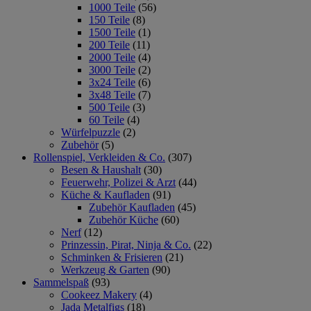
1000 Teile
(56)
150 Teile
(8)
1500 Teile
(1)
200 Teile
(11)
2000 Teile
(4)
3000 Teile
(2)
3x24 Teile
(6)
3x48 Teile
(7)
500 Teile
(3)
60 Teile
(4)
Würfelpuzzle
(2)
Zubehör
(5)
Rollenspiel, Verkleiden & Co.
(307)
Besen & Haushalt
(30)
Feuerwehr, Polizei & Arzt
(44)
Küche & Kaufladen
(91)
Zubehör Kaufladen
(45)
Zubehör Küche
(60)
Nerf
(12)
Prinzessin, Pirat, Ninja & Co.
(22)
Schminken & Frisieren
(21)
Werkzeug & Garten
(90)
Sammelspaß
(93)
Cookeez Makery
(4)
Jada Metalfigs
(18)