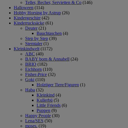
Teller, Becher, Servietten & Co
(146)
Halloween
(114)
Hobby Horsing by Astrup
(26)
Kindergeschirr
(42)
Kinderrucksäcke
(61)
Deuter
(21)
Bauchtaschen
(4)
Step by Step
(39)
Sterntaler
(1)
Kleinkindwelt
(1172)
ABC
(40)
BABY born & Annabell
(24)
BRIO
(182)
Eichhorn
(110)
Fisher-Price
(32)
Goki
(110)
Holztiger Tiere/Figuren
(1)
Haba
(32)
Kleinkind
(4)
Kullerbü
(5)
Little Friends
(6)
Puppen
(9)
Happy People
(30)
Lena/SES
(50)
moses.
(19)