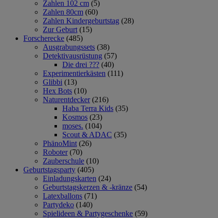
Zahlen 102 cm
(5)
Zahlen 80cm
(60)
Zahlen Kindergeburtstag
(28)
Zur Geburt
(15)
Forscherecke
(485)
Ausgrabungssets
(38)
Detektivausrüstung
(57)
Die drei ???
(40)
Experimentierkästen
(111)
Glibbi
(13)
Hex Bots
(10)
Naturentdecker
(216)
Haba Terra Kids
(35)
Kosmos
(23)
moses.
(104)
Scout & ADAC
(35)
PhänoMint
(26)
Roboter
(70)
Zauberschule
(10)
Geburtstagsparty
(405)
Einladungskarten
(24)
Geburtstagskerzen & -kränze
(54)
Latexballons
(71)
Partydeko
(140)
Spielideen & Partygeschenke
(59)