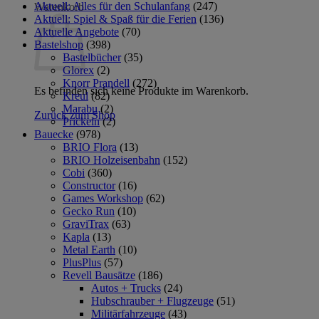
Aktuell: Alles für den Schulanfang
(247)
Warenkorb
Aktuell: Spiel & Spaß für die Ferien
(136)
Aktuelle Angebote
(70)
Bastelshop
(398)
Bastelbücher
(35)
Glorex
(2)
Knorr Prandell
(272)
Es befinden sich keine Produkte im Warenkorb.
Kreul
(82)
Marabu
(2)
Zurück zum Shop
Prickeln
(2)
Bauecke
(978)
BRIO Flora
(13)
BRIO Holzeisenbahn
(152)
Cobi
(360)
Constructor
(16)
Games Workshop
(62)
Gecko Run
(10)
GraviTrax
(63)
Kapla
(13)
Metal Earth
(10)
PlusPlus
(57)
Revell Bausätze
(186)
Autos + Trucks
(24)
Hubschrauber + Flugzeuge
(51)
Militärfahrzeuge
(43)