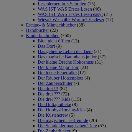
Lesenlernen in 3 Schritten
(15)
WAS IST WAS Erstes Lesen
(46)
WAS IST WAS Erstes Lesen easy!
(21)
Wieso? Weshalb? Warum? Erstleser
(17)
Escape- & Mitmachbücher
(38)
Handbücher
(22)
Kinderbuchreihen
(760)
Bitte nicht öffnen
(13)
Das Dorf
(9)
Das geheime Leben der Tiere
(21)
Das magische Baumhaus junior
(37)
Der kleine Drache Kokosnuss
(31)
Der kleine Major Tom
(21)
Der letzte Feuerfalke
(12)
Der Räuber Hotzenplotz
(4)
Der Zauberschüler
(7)
Die drei !!!
(87)
Die drei ???
(72)
Die drei ??? Kids
(115)
Die Duftapotheke
(8)
Die Hobby-Horsing-Kids
(4)
Die Küstencrew
(5)
Die magischen Tierfreunde
(20)
Die Schule der magischen Tiere
(57)
Die Zauberkicker
(9)