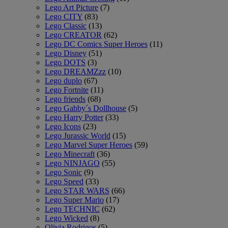
Lego Art Picture
(7)
Lego CITY
(83)
Lego Classic
(13)
Lego CREATOR
(62)
Lego DC Comics Super Heroes
(11)
Lego Disney
(51)
Lego DOTS
(3)
Lego DREAMZzz
(10)
Lego duplo
(67)
Lego Fortnite
(11)
Lego friends
(68)
Lego Gabby´s Dollhouse
(5)
Lego Harry Potter
(33)
Lego Icons
(23)
Lego Jurassic World
(15)
Lego Marvel Super Heroes
(59)
Lego Minecraft
(36)
Lego NINJAGO
(55)
Lego Sonic
(9)
Lego Speed
(33)
Lego STAR WARS
(66)
Lego Super Mario
(17)
Lego TECHNIC
(62)
Lego Wicked
(8)
Olivia Rodrigos
(5)