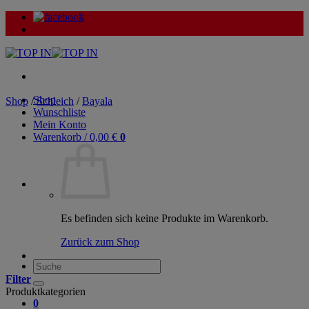
Zum
Inhalt
springen
Shop
Shop
/
Schleich
/
Bayala
Wunschliste
Mein Konto
Warenkorb /
0,00
€
0
Es befinden sich keine Produkte im Warenkorb.
Zurück zum Shop
Suche
nach:
Filter
Produktkategorien
0