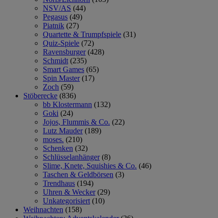
NSV/AS
(44)
Pegasus
(49)
Piatnik
(27)
Quartette & Trumpfspiele
(31)
Quiz-Spiele
(72)
Ravensburger
(428)
Schmidt
(235)
Smart Games
(65)
Spin Master
(17)
Zoch
(59)
Stöberecke
(836)
bb Klostermann
(132)
Goki
(24)
Jojos, Flummis & Co.
(22)
Lutz Mauder
(189)
moses.
(210)
Schenken
(32)
Schlüsselanhänger
(8)
Slime, Knete, Squishies & Co.
(46)
Taschen & Geldbörsen
(3)
Trendhaus
(194)
Uhren & Wecker
(29)
Unkategorisiert
(10)
Weihnachten
(158)