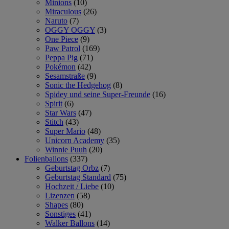
Minions
(10)
Miraculous
(26)
Naruto
(7)
OGGY OGGY
(3)
One Piece
(9)
Paw Patrol
(169)
Peppa Pig
(71)
Pokémon
(42)
Sesamstraße
(9)
Sonic the Hedgehog
(8)
Spidey und seine Super-Freunde
(16)
Spirit
(6)
Star Wars
(47)
Stitch
(43)
Super Mario
(48)
Unicorn Academy
(35)
Winnie Puuh
(20)
Folienballons
(337)
Geburtstag Orbz
(7)
Geburtstag Standard
(75)
Hochzeit / Liebe
(10)
Lizenzen
(58)
Shapes
(80)
Sonstiges
(41)
Walker Ballons
(14)