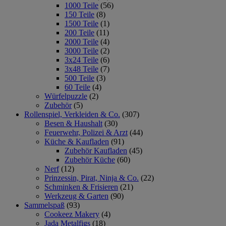
1000 Teile
(56)
150 Teile
(8)
1500 Teile
(1)
200 Teile
(11)
2000 Teile
(4)
3000 Teile
(2)
3x24 Teile
(6)
3x48 Teile
(7)
500 Teile
(3)
60 Teile
(4)
Würfelpuzzle
(2)
Zubehör
(5)
Rollenspiel, Verkleiden & Co.
(307)
Besen & Haushalt
(30)
Feuerwehr, Polizei & Arzt
(44)
Küche & Kaufladen
(91)
Zubehör Kaufladen
(45)
Zubehör Küche
(60)
Nerf
(12)
Prinzessin, Pirat, Ninja & Co.
(22)
Schminken & Frisieren
(21)
Werkzeug & Garten
(90)
Sammelspaß
(93)
Cookeez Makery
(4)
Jada Metalfigs
(18)