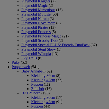
Playmobil Knights
(7)
Playmobil Magic
(2)
Playmobil Miraculous
(15)
Playmobil My Life
(50)
Playmobil Naruto
(3)
Playmobil Novelmore
(6)
Playmobil Pirates
(13)
Playmobil Princess
(5)
Playmobil Princess Magic
(21)
Playmobil Scooby-Doo
(2)
Playmobil Special PLUS/ Friends/ DuoPack
(37)
Playmobil Stunt Show
(1)
Playmobil Wiltopia
(13)
Sky Trails
(8)
Puky
(52)
Puppenwelt
(541)
Baby Annabell
(62)
Kleidung 36cm
(8)
Kleidung 43cm
(32)
Puppen
(11)
Zubehör
(16)
BABY born
(195)
Kleidung 36cm
(17)
Kleidung 43cm
(91)
Puppen
(44)