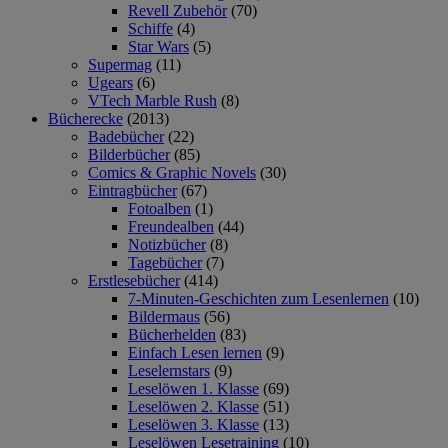
Revell Zubehör
(70)
Schiffe
(4)
Star Wars
(5)
Supermag
(11)
Ugears
(6)
VTech Marble Rush
(8)
Bücherecke
(2013)
Badebücher
(22)
Bilderbücher
(85)
Comics & Graphic Novels
(30)
Eintragbücher
(67)
Fotoalben
(1)
Freundealben
(44)
Notizbücher
(8)
Tagebücher
(7)
Erstlesebücher
(414)
7-Minuten-Geschichten zum Lesenlernen
(10)
Bildermaus
(56)
Bücherhelden
(83)
Einfach Lesen lernen
(9)
Leselernstars
(9)
Leselöwen 1. Klasse
(69)
Leselöwen 2. Klasse
(51)
Leselöwen 3. Klasse
(13)
Leselöwen Lesetraining
(10)