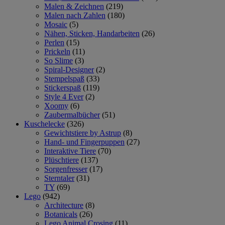
Malen & Zeichnen
(219)
Malen nach Zahlen
(180)
Mosaic
(5)
Nähen, Sticken, Handarbeiten
(26)
Perlen
(15)
Prickeln
(11)
So Slime
(3)
Spiral-Designer
(2)
Stempelspaß
(33)
Stickerspaß
(119)
Style 4 Ever
(2)
Xoomy
(6)
Zaubermalbücher
(51)
Kuschelecke
(326)
Gewichtstiere by Astrup
(8)
Hand- und Fingerpuppen
(27)
Interaktive Tiere
(70)
Plüschtiere
(137)
Sorgenfresser
(17)
Sterntaler
(31)
TY
(69)
Lego
(942)
Architecture
(8)
Botanicals
(26)
Lego Animal Crosing
(11)