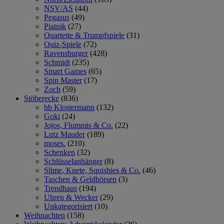
NSV/AS
(44)
Pegasus
(49)
Piatnik
(27)
Quartette & Trumpfspiele
(31)
Quiz-Spiele
(72)
Ravensburger
(428)
Schmidt
(235)
Smart Games
(65)
Spin Master
(17)
Zoch
(59)
Stöberecke
(836)
bb Klostermann
(132)
Goki
(24)
Jojos, Flummis & Co.
(22)
Lutz Mauder
(189)
moses.
(210)
Schenken
(32)
Schlüsselanhänger
(8)
Slime, Knete, Squishies & Co.
(46)
Taschen & Geldbörsen
(3)
Trendhaus
(194)
Uhren & Wecker
(29)
Unkategorisiert
(10)
Weihnachten
(158)