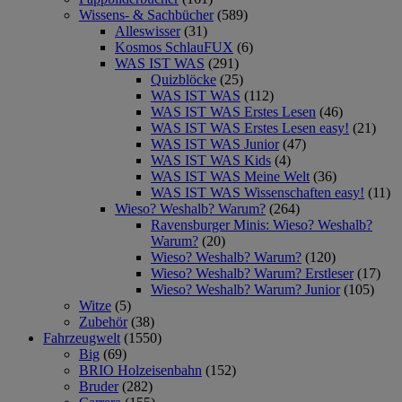
Wissens- & Sachbücher
(589)
Alleswisser
(31)
Kosmos SchlauFUX
(6)
WAS IST WAS
(291)
Quizblöcke
(25)
WAS IST WAS
(112)
WAS IST WAS Erstes Lesen
(46)
WAS IST WAS Erstes Lesen easy!
(21)
WAS IST WAS Junior
(47)
WAS IST WAS Kids
(4)
WAS IST WAS Meine Welt
(36)
WAS IST WAS Wissenschaften easy!
(11)
Wieso? Weshalb? Warum?
(264)
Ravensburger Minis: Wieso? Weshalb?
Warum?
(20)
Wieso? Weshalb? Warum?
(120)
Wieso? Weshalb? Warum? Erstleser
(17)
Wieso? Weshalb? Warum? Junior
(105)
Witze
(5)
Zubehör
(38)
Fahrzeugwelt
(1550)
Big
(69)
BRIO Holzeisenbahn
(152)
Bruder
(282)