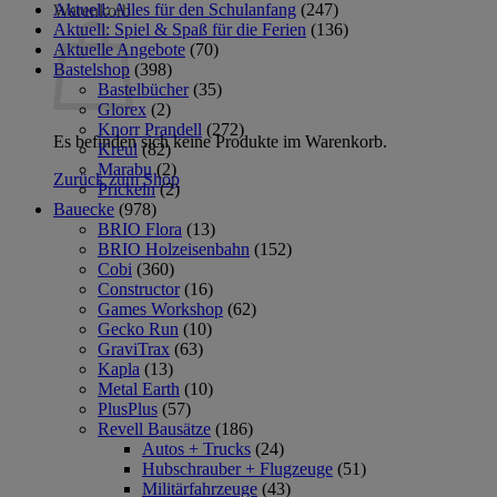
Aktuell: Alles für den Schulanfang
(247)
Warenkorb
Aktuell: Spiel & Spaß für die Ferien
(136)
Aktuelle Angebote
(70)
Bastelshop
(398)
Bastelbücher
(35)
Glorex
(2)
Knorr Prandell
(272)
Es befinden sich keine Produkte im Warenkorb.
Kreul
(82)
Marabu
(2)
Zurück zum Shop
Prickeln
(2)
Bauecke
(978)
BRIO Flora
(13)
BRIO Holzeisenbahn
(152)
Cobi
(360)
Constructor
(16)
Games Workshop
(62)
Gecko Run
(10)
GraviTrax
(63)
Kapla
(13)
Metal Earth
(10)
PlusPlus
(57)
Revell Bausätze
(186)
Autos + Trucks
(24)
Hubschrauber + Flugzeuge
(51)
Militärfahrzeuge
(43)