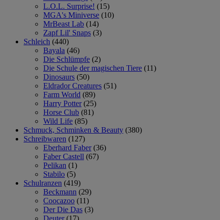
L.O.L. Surprise!
(15)
MGA's Miniverse
(10)
MrBeast Lab
(14)
Zapf Lil' Snaps
(3)
Schleich
(440)
Bayala
(46)
Die Schlümpfe
(2)
Die Schule der magischen Tiere
(11)
Dinosaurs
(50)
Eldrador Creatures
(51)
Farm World
(89)
Harry Potter
(25)
Horse Club
(81)
Wild Life
(85)
Schmuck, Schminken & Beauty
(380)
Schreibwaren
(127)
Eberhard Faber
(36)
Faber Castell
(67)
Pelikan
(1)
Stabilo
(5)
Schulranzen
(419)
Beckmann
(29)
Coocazoo
(11)
Der Die Das
(3)
Deuter
(17)