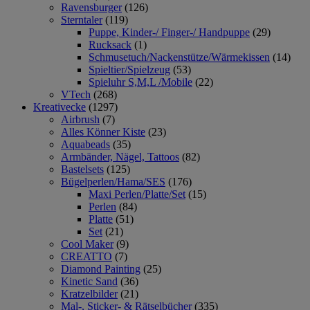
Ravensburger
(126)
Sterntaler
(119)
Puppe, Kinder-/ Finger-/ Handpuppe
(29)
Rucksack
(1)
Schmusetuch/Nackenstütze/Wärmekissen
(14)
Spieltier/Spielzeug
(53)
Spieluhr S,M,L /Mobile
(22)
VTech
(268)
Kreativecke
(1297)
Airbrush
(7)
Alles Könner Kiste
(23)
Aquabeads
(35)
Armbänder, Nägel, Tattoos
(82)
Bastelsets
(125)
Bügelperlen/Hama/SES
(176)
Maxi Perlen/Platte/Set
(15)
Perlen
(84)
Platte
(51)
Set
(21)
Cool Maker
(9)
CREATTO
(7)
Diamond Painting
(25)
Kinetic Sand
(36)
Kratzelbilder
(21)
Mal-, Sticker- & Rätselbücher
(335)