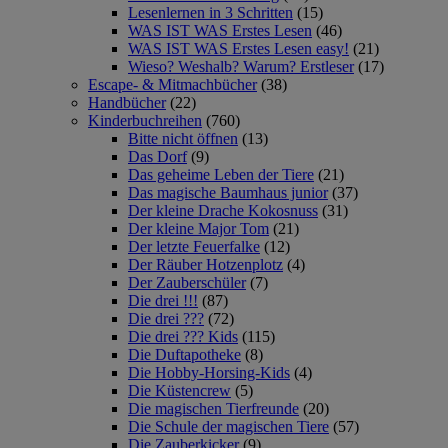
Lesenlernen in 3 Schritten
(15)
WAS IST WAS Erstes Lesen
(46)
WAS IST WAS Erstes Lesen easy!
(21)
Wieso? Weshalb? Warum? Erstleser
(17)
Escape- & Mitmachbücher
(38)
Handbücher
(22)
Kinderbuchreihen
(760)
Bitte nicht öffnen
(13)
Das Dorf
(9)
Das geheime Leben der Tiere
(21)
Das magische Baumhaus junior
(37)
Der kleine Drache Kokosnuss
(31)
Der kleine Major Tom
(21)
Der letzte Feuerfalke
(12)
Der Räuber Hotzenplotz
(4)
Der Zauberschüler
(7)
Die drei !!!
(87)
Die drei ???
(72)
Die drei ??? Kids
(115)
Die Duftapotheke
(8)
Die Hobby-Horsing-Kids
(4)
Die Küstencrew
(5)
Die magischen Tierfreunde
(20)
Die Schule der magischen Tiere
(57)
Die Zauberkicker
(9)