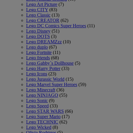
Lego Art Picture
(7)
Lego CITY
(83)
Lego Classic
(13)
Lego CREATOR
(62)
Lego DC Comics Super Heroes
(11)
Lego Disney
(51)
Lego DOTS
(3)
Lego DREAMZzz
(10)
Lego duplo
(67)
Lego Fortnite
(11)
Lego friends
(68)
Lego Gabby´s Dollhouse
(5)
Lego Harry Potter
(33)
Lego Icons
(23)
Lego Jurassic World
(15)
Lego Marvel Super Heroes
(59)
Lego Minecraft
(36)
Lego NINJAGO
(55)
Lego Sonic
(9)
Lego Speed
(33)
Lego STAR WARS
(66)
Lego Super Mario
(17)
Lego TECHNIC
(62)
Lego Wicked
(8)
Olivia Rodrigos
(5)