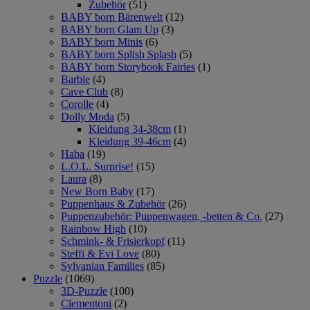
Zubehör
(51)
BABY born Bärenwelt
(12)
BABY born Glam Up
(3)
BABY born Minis
(6)
BABY born Splish Splash
(5)
BABY born Storybook Fairies
(1)
Barbie
(4)
Cave Club
(8)
Corolle
(4)
Dolly Moda
(5)
Kleidung 34-38cm
(1)
Kleidung 39-46cm
(4)
Haba
(19)
L.O.L. Surprise!
(15)
Laura
(8)
New Born Baby
(17)
Puppenhaus & Zubehör
(26)
Puppenzubehör: Puppenwagen, -betten & Co.
(27)
Rainbow High
(10)
Schmink- & Frisierkopf
(11)
Steffi & Evi Love
(80)
Sylvanian Families
(85)
Puzzle
(1069)
3D-Puzzle
(100)
Clementoni
(2)