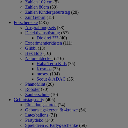
Zahlen 102 cm
(5)
Zahlen 80cm
(60)
Zahlen Kindergeburtstag
(28)
Zur Geburt
(15)
Forscherecke
(485)
Ausgrabungssets
(38)
Detektivausrüstung
(57)
Die drei ???
(40)
Experimentierkästen
(111)
Glibbi
(13)
Hex Bots
(10)
Naturentdecker
(216)
Haba Terra Kids
(35)
Kosmos
(23)
moses.
(104)
Scout & ADAC
(35)
PhänoMint
(26)
Roboter
(70)
Zauberschule
(10)
Geburtstagsparty
(405)
Einladungskarten
(24)
Geburtstagskerzen & -kränze
(54)
Latexballons
(71)
Partydeko
(140)
Spielideen & Partygeschenke
(59)