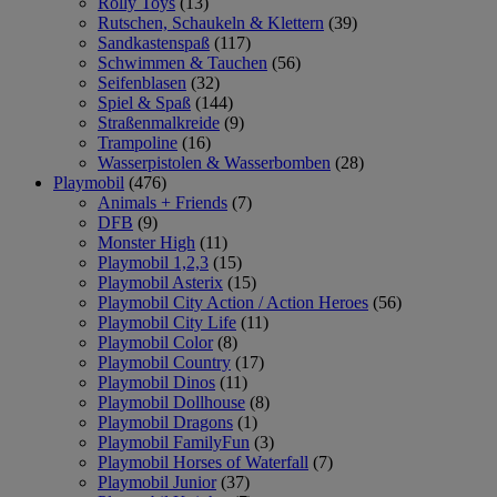
Rolly Toys
(13)
Rutschen, Schaukeln & Klettern
(39)
Sandkastenspaß
(117)
Schwimmen & Tauchen
(56)
Seifenblasen
(32)
Spiel & Spaß
(144)
Straßenmalkreide
(9)
Trampoline
(16)
Wasserpistolen & Wasserbomben
(28)
Playmobil
(476)
Animals + Friends
(7)
DFB
(9)
Monster High
(11)
Playmobil 1,2,3
(15)
Playmobil Asterix
(15)
Playmobil City Action / Action Heroes
(56)
Playmobil City Life
(11)
Playmobil Color
(8)
Playmobil Country
(17)
Playmobil Dinos
(11)
Playmobil Dollhouse
(8)
Playmobil Dragons
(1)
Playmobil FamilyFun
(3)
Playmobil Horses of Waterfall
(7)
Playmobil Junior
(37)