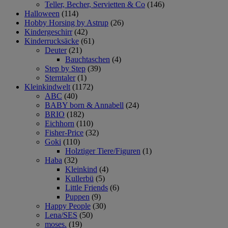
Teller, Becher, Servietten & Co
(146)
Halloween
(114)
Hobby Horsing by Astrup
(26)
Kindergeschirr
(42)
Kinderrucksäcke
(61)
Deuter
(21)
Bauchtaschen
(4)
Step by Step
(39)
Sterntaler
(1)
Kleinkindwelt
(1172)
ABC
(40)
BABY born & Annabell
(24)
BRIO
(182)
Eichhorn
(110)
Fisher-Price
(32)
Goki
(110)
Holztiger Tiere/Figuren
(1)
Haba
(32)
Kleinkind
(4)
Kullerbü
(5)
Little Friends
(6)
Puppen
(9)
Happy People
(30)
Lena/SES
(50)
moses.
(19)