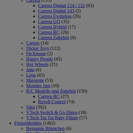
Carrera
(155)
Carrera Digital 124 / 132
(63)
Carrera Digital 143
(2)
Carrera Evolution
(26)
Carrera GO
(35)
Carrera Hybrid
(17)
Carrera RC
(26)
Carrera Zubehör
(9)
Carson
(14)
Dickie Toys
(122)
FleXtreme
(2)
Happy People
(45)
Hot Wheels
(21)
Jada
(6)
Lena
(43)
Majorette
(53)
Monster Jam
(10)
R/C Modelle und Zubehör
(150)
Carrera RC
(27)
Revell Control
(74)
Siku
(392)
VTech Switch & Go Dinos
(18)
VTech Tut Tut Baby Flitzer
(57)
Fernsehhelden
(1492)
Benjamin Blümchen
(6)