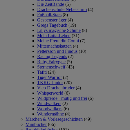
Die ZeitBande
(5)
Drachenschule Nebelsturm
(4)
Fußball-Stars
(8)
Gespensterjäger
(4)
Gregs Tagebuch
(19)
Lillys magische Schuhe
(8)
Mein Lotta-Leben
(31)
Meine Freundin Conni
(7)
Mitternachtskatzen
(4)
Pettersson und Findus
(10)
Racing Legends
(2)
Ruby Fairygale
(5)
Sternenschweif
(43)
Tafiti
(24)
Tiger Warrior
(2)
TKKG Junior
(20)
Vico Drachenbruder
(4)
Whisperworld
(6)
Wildpferde - mutig und frei
(6)
Windwalkers
(2)
Woodwalkers
(6)
Wundermähne
(4)
Märchen & Vorlesegeschichten
(49)
Minibücher
(66)
Pappbilderbücher
(161)