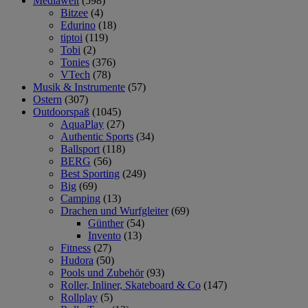
Mediawelt
(598)
Bitzee
(4)
Edurino
(18)
tiptoi
(119)
Tobi
(2)
Tonies
(376)
VTech
(78)
Musik & Instrumente
(57)
Ostern
(307)
Outdoorspaß
(1045)
AquaPlay
(27)
Authentic Sports
(34)
Ballsport
(118)
BERG
(56)
Best Sporting
(249)
Big
(69)
Camping
(13)
Drachen und Wurfgleiter
(69)
Günther
(54)
Invento
(13)
Fitness
(27)
Hudora
(50)
Pools und Zubehör
(93)
Roller, Inliner, Skateboard & Co
(147)
Rollplay
(5)