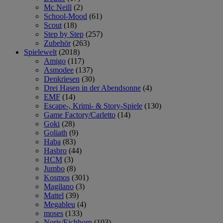
Mc Neill
(2)
School-Mood
(61)
Scout
(18)
Step by Step
(257)
Zubehör
(263)
Spielewelt
(2018)
Amigo
(117)
Asmodee
(137)
Denkriesen
(30)
Drei Hasen in der Abendsonne
(4)
EMF
(14)
Escape-, Krimi- & Story-Spiele
(130)
Game Factory/Carletto
(14)
Goki
(28)
Goliath
(9)
Haba
(83)
Hasbro
(44)
HCM
(3)
Jumbo
(8)
Kosmos
(301)
Magilano
(3)
Mattel
(39)
Megableu
(4)
moses
(133)
Noris/Eichhorn
(103)