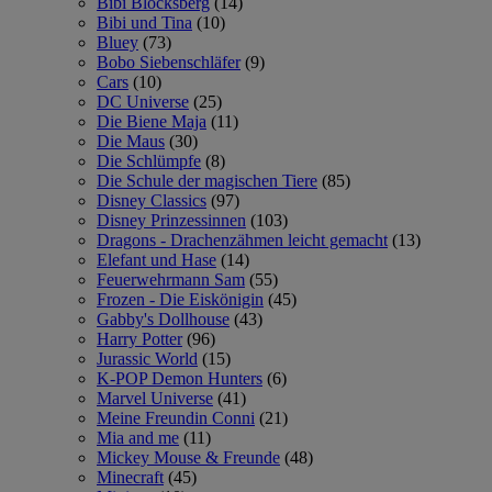
Bibi Blocksberg
(14)
Bibi und Tina
(10)
Bluey
(73)
Bobo Siebenschläfer
(9)
Cars
(10)
DC Universe
(25)
Die Biene Maja
(11)
Die Maus
(30)
Die Schlümpfe
(8)
Die Schule der magischen Tiere
(85)
Disney Classics
(97)
Disney Prinzessinnen
(103)
Dragons - Drachenzähmen leicht gemacht
(13)
Elefant und Hase
(14)
Feuerwehrmann Sam
(55)
Frozen - Die Eiskönigin
(45)
Gabby's Dollhouse
(43)
Harry Potter
(96)
Jurassic World
(15)
K-POP Demon Hunters
(6)
Marvel Universe
(41)
Meine Freundin Conni
(21)
Mia and me
(11)
Mickey Mouse & Freunde
(48)
Minecraft
(45)