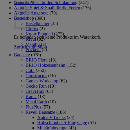
Aktuell: Alles für den Schulanfang
(247)
Warenkorb
Aktuell: Spiel & Spaß für die Ferien
(136)
Aktuelle Angebote
(70)
Bastelshop
(398)
Bastelbücher
(35)
Glorex
(2)
Knorr Prandell
(272)
Es befinden sich keine Produkte im Warenkorb.
Kreul
(82)
Marabu
(2)
Zurück zum Shop
Prickeln
(2)
Bauecke
(978)
BRIO Flora
(13)
BRIO Holzeisenbahn
(152)
Cobi
(360)
Constructor
(16)
Games Workshop
(62)
Gecko Run
(10)
GraviTrax
(63)
Kapla
(13)
Metal Earth
(10)
PlusPlus
(57)
Revell Bausätze
(186)
Autos + Trucks
(24)
Hubschrauber + Flugzeuge
(51)
Militärfahrzeuge
(43)