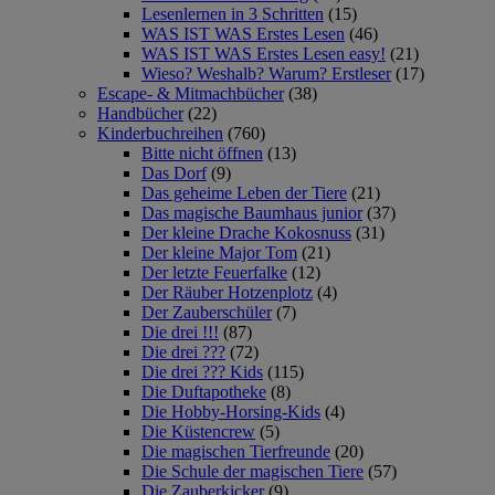
Lesenlernen in 3 Schritten
(15)
WAS IST WAS Erstes Lesen
(46)
WAS IST WAS Erstes Lesen easy!
(21)
Wieso? Weshalb? Warum? Erstleser
(17)
Escape- & Mitmachbücher
(38)
Handbücher
(22)
Kinderbuchreihen
(760)
Bitte nicht öffnen
(13)
Das Dorf
(9)
Das geheime Leben der Tiere
(21)
Das magische Baumhaus junior
(37)
Der kleine Drache Kokosnuss
(31)
Der kleine Major Tom
(21)
Der letzte Feuerfalke
(12)
Der Räuber Hotzenplotz
(4)
Der Zauberschüler
(7)
Die drei !!!
(87)
Die drei ???
(72)
Die drei ??? Kids
(115)
Die Duftapotheke
(8)
Die Hobby-Horsing-Kids
(4)
Die Küstencrew
(5)
Die magischen Tierfreunde
(20)
Die Schule der magischen Tiere
(57)
Die Zauberkicker
(9)