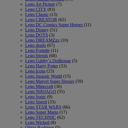
Lego Art Picture
(7)
Lego CITY
(83)
Lego Classic
(13)
Lego CREATOR
(62)
Lego DC Comics Super Heroes
(11)
Lego Disney
(51)
Lego DOTS
(3)
Lego DREAMZzz
(10)
Lego duplo
(67)
Lego Fortnite
(11)
Lego friends
(68)
Lego Gabby´s Dollhouse
(5)
Lego Harry Potter
(33)
Lego Icons
(23)
Lego Jurassic World
(15)
Lego Marvel Super Heroes
(59)
Lego Minecraft
(36)
Lego NINJAGO
(55)
Lego Sonic
(9)
Lego Speed
(33)
Lego STAR WARS
(66)
Lego Super Mario
(17)
Lego TECHNIC
(62)
Lego Wicked
(8)
Olivia Rodrigos
(5)