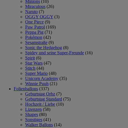
Minions
(10)
Miraculous
(26)
Naruto
(7)
OGGY OGGY
(3)
One Piece
(9)
Paw Patrol
(169)
Peppa Pig
(71)
Pokémon
(42)
Sesamstraße
(9)
Sonic the Hedgehog
(8)
Spidey und seine Super-Freunde
(16)
Spirit
(6)
Star Wars
(47)
Stitch
(44)
Super Mario
(48)
Unicorn Academy
(35)
Winnie Puuh
(21)
Folienballons
(337)
Geburtstag Orbz
(7)
Geburtstag Standard
(75)
Hochzeit / Liebe
(10)
Lizenzen
(58)
Shapes
(80)
Sonstiges
(41)
Walker Ballons
(14)