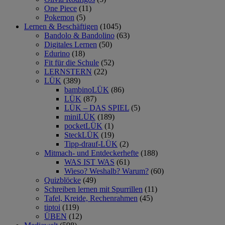
One Piece
(11)
Pokemon
(5)
Lernen & Beschäftigen
(1045)
Bandolo & Bandolino
(63)
Digitales Lernen
(50)
Edurino
(18)
Fit für die Schule
(52)
LERNSTERN
(22)
LÜK
(389)
bambinoLÜK
(86)
LÜK
(87)
LÜK – DAS SPIEL
(5)
miniLÜK
(189)
pocketLÜK
(1)
SteckLÜK
(19)
Tipp-drauf-LÜK
(2)
Mitmach- und Entdeckerhefte
(188)
WAS IST WAS
(61)
Wieso? Weshalb? Warum?
(60)
Quizblöcke
(49)
Schreiben lernen mit Spurrillen
(11)
Tafel, Kreide, Rechenrahmen
(45)
tiptoi
(119)
ÜBEN
(12)