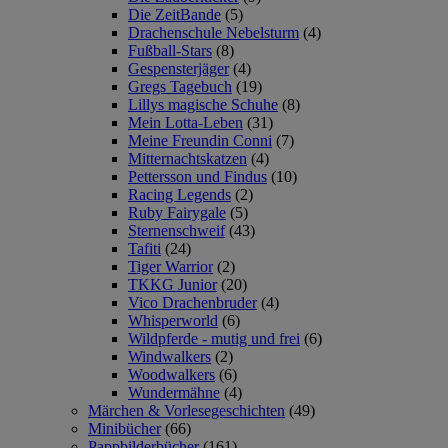
Die ZeitBande
(5)
Drachenschule Nebelsturm
(4)
Fußball-Stars
(8)
Gespensterjäger
(4)
Gregs Tagebuch
(19)
Lillys magische Schuhe
(8)
Mein Lotta-Leben
(31)
Meine Freundin Conni
(7)
Mitternachtskatzen
(4)
Pettersson und Findus
(10)
Racing Legends
(2)
Ruby Fairygale
(5)
Sternenschweif
(43)
Tafiti
(24)
Tiger Warrior
(2)
TKKG Junior
(20)
Vico Drachenbruder
(4)
Whisperworld
(6)
Wildpferde - mutig und frei
(6)
Windwalkers
(2)
Woodwalkers
(6)
Wundermähne
(4)
Märchen & Vorlesegeschichten
(49)
Minibücher
(66)
Pappbilderbücher
(161)