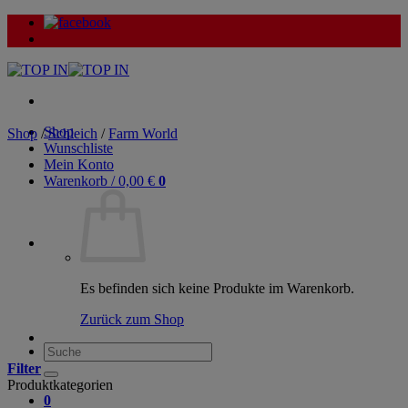
Zum
Inhalt
springen
Shop
Shop
/
Schleich
/
Farm World
Wunschliste
Mein Konto
Warenkorb /
0,00
€
0
Es befinden sich keine Produkte im Warenkorb.
Zurück zum Shop
Suche
nach:
Filter
Produktkategorien
0