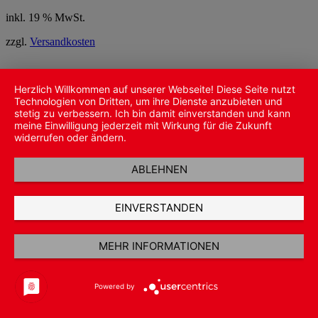
inkl. 19 % MwSt.
zzgl.
Versandkosten
Herzlich Willkommen auf unserer Webseite! Diese Seite nutzt
Technologien von Dritten, um ihre Dienste anzubieten und
stetig zu verbessern. Ich bin damit einverstanden und kann
meine Einwilligung jederzeit mit Wirkung für die Zukunft
widerrufen oder ändern.
ABLEHNEN
EINVERSTANDEN
MEHR INFORMATIONEN
Powered by