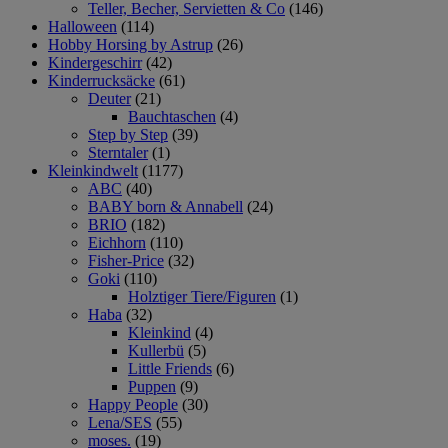
Teller, Becher, Servietten & Co
(146)
Halloween
(114)
Hobby Horsing by Astrup
(26)
Kindergeschirr
(42)
Kinderrucksäcke
(61)
Deuter
(21)
Bauchtaschen
(4)
Step by Step
(39)
Sterntaler
(1)
Kleinkindwelt
(1177)
ABC
(40)
BABY born & Annabell
(24)
BRIO
(182)
Eichhorn
(110)
Fisher-Price
(32)
Goki
(110)
Holztiger Tiere/Figuren
(1)
Haba
(32)
Kleinkind
(4)
Kullerbü
(5)
Little Friends
(6)
Puppen
(9)
Happy People
(30)
Lena/SES
(55)
moses.
(19)