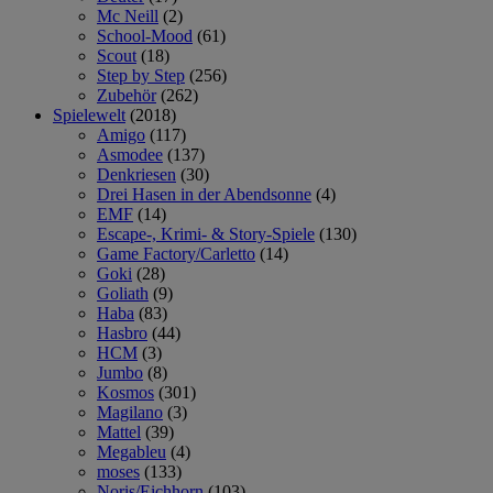
Mc Neill
(2)
School-Mood
(61)
Scout
(18)
Step by Step
(256)
Zubehör
(262)
Spielewelt
(2018)
Amigo
(117)
Asmodee
(137)
Denkriesen
(30)
Drei Hasen in der Abendsonne
(4)
EMF
(14)
Escape-, Krimi- & Story-Spiele
(130)
Game Factory/Carletto
(14)
Goki
(28)
Goliath
(9)
Haba
(83)
Hasbro
(44)
HCM
(3)
Jumbo
(8)
Kosmos
(301)
Magilano
(3)
Mattel
(39)
Megableu
(4)
moses
(133)
Noris/Eichhorn
(103)