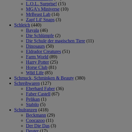
L.O.L. Surprise!
(15)
MGA's Miniverse
(10)
MrBeast Lab
(14)
Zapf Lil' Snaps
(3)
Schleich
(440)
Bayala
(46)
Die Schlümpfe
(2)
Die Schule der magischen Tiere
(11)
Dinosaurs
(50)
Eldrador Creatures
(51)
Farm World
(89)
Harry Potter
(25)
Horse Club
(81)
Wild Life
(85)
Schmuck, Schminken & Beauty
(380)
Schreibwaren
(127)
Eberhard Faber
(36)
Faber Castell
(67)
Pelikan
(1)
Stabilo
(5)
Schulranzen
(418)
Beckmann
(29)
Coocazoo
(11)
Der Die Das
(3)
Deuter
(17)