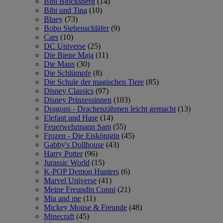
Bibi Blocksberg
(14)
Bibi und Tina
(10)
Bluey
(73)
Bobo Siebenschläfer
(9)
Cars
(10)
DC Universe
(25)
Die Biene Maja
(11)
Die Maus
(30)
Die Schlümpfe
(8)
Die Schule der magischen Tiere
(85)
Disney Classics
(97)
Disney Prinzessinnen
(103)
Dragons - Drachenzähmen leicht gemacht
(13)
Elefant und Hase
(14)
Feuerwehrmann Sam
(55)
Frozen - Die Eiskönigin
(45)
Gabby's Dollhouse
(43)
Harry Potter
(96)
Jurassic World
(15)
K-POP Demon Hunters
(6)
Marvel Universe
(41)
Meine Freundin Conni
(21)
Mia and me
(11)
Mickey Mouse & Freunde
(48)
Minecraft
(45)