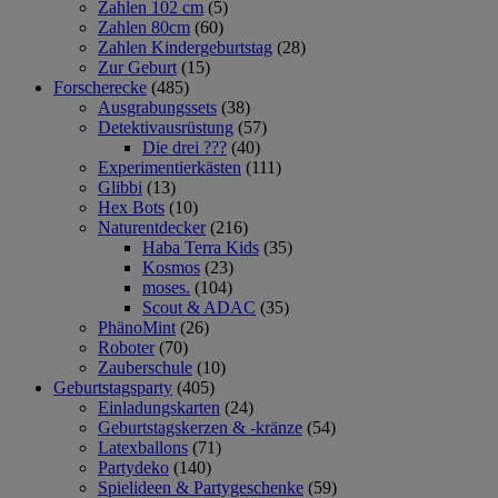
Zahlen 102 cm
(5)
Zahlen 80cm
(60)
Zahlen Kindergeburtstag
(28)
Zur Geburt
(15)
Forscherecke
(485)
Ausgrabungssets
(38)
Detektivausrüstung
(57)
Die drei ???
(40)
Experimentierkästen
(111)
Glibbi
(13)
Hex Bots
(10)
Naturentdecker
(216)
Haba Terra Kids
(35)
Kosmos
(23)
moses.
(104)
Scout & ADAC
(35)
PhänoMint
(26)
Roboter
(70)
Zauberschule
(10)
Geburtstagsparty
(405)
Einladungskarten
(24)
Geburtstagskerzen & -kränze
(54)
Latexballons
(71)
Partydeko
(140)
Spielideen & Partygeschenke
(59)