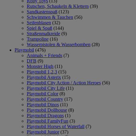
Rolly Toys
(13)
Rutschen, Schaukeln & Klettern
(39)
Sandkastenspaß
(123)
Schwimmen & Tauchen
(56)
Seifenblasen
(32)
Spiel & Spaß
(144)
Straßenmalkreide
(9)
Trampoline
(16)
Wasserpistolen & Wasserbomben
(28)
Playmobil
(476)
Animals + Friends
(7)
DFB
(9)
Monster High
(11)
Playmobil 1,2,3
(15)
Playmobil Asterix
(15)
Playmobil City Action / Action Heroes
(56)
Playmobil City Life
(11)
Playmobil Color
(8)
Playmobil Country
(17)
Playmobil Dinos
(11)
Playmobil Dollhouse
(8)
Playmobil Dragons
(1)
Playmobil FamilyFun
(3)
Playmobil Horses of Waterfall
(7)
Playmobil Junior
(37)