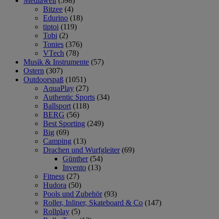
Mediawelt
(598)
Bitzee
(4)
Edurino
(18)
tiptoi
(119)
Tobi
(2)
Tonies
(376)
VTech
(78)
Musik & Instrumente
(57)
Ostern
(307)
Outdoorspaß
(1051)
AquaPlay
(27)
Authentic Sports
(34)
Ballsport
(118)
BERG
(56)
Best Sporting
(249)
Big
(69)
Camping
(13)
Drachen und Wurfgleiter
(69)
Günther
(54)
Invento
(13)
Fitness
(27)
Hudora
(50)
Pools und Zubehör
(93)
Roller, Inliner, Skateboard & Co
(147)
Rollplay
(5)