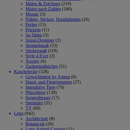
Malen & Zeichnen
(219)
Malen nach Zahlen
(180)
Mosaic
(5)
Nähen, Sticken, Handarbeiten
(26)
Perlen
(15)
Prickeln
(11)
So Slime
(3)
Spiral-Designer
(2)
Stempelspaß
(33)
Stickerspaß
(119)
Style 4 Ever
(2)
Xoomy
(6)
Zaubermalbücher
(51)
Kuschelecke
(328)
Gewichtstiere by Astrup
(8)
Hand- und Fingerpuppen
(27)
Interaktive Tiere
(70)
Plüschtiere
(139)
Sorgenfresser
(17)
Sterntaler
(31)
TY
(69)
Lego
(942)
Architecture
(8)
Botanicals
(26)
Lego Animal Crosing
(11)