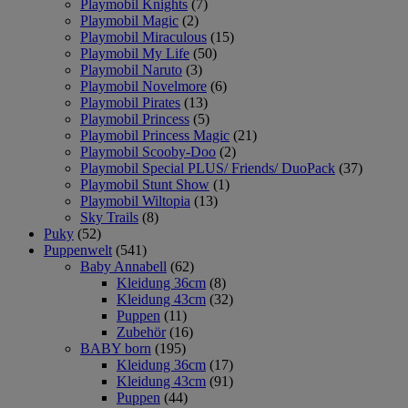
Playmobil Knights
(7)
Playmobil Magic
(2)
Playmobil Miraculous
(15)
Playmobil My Life
(50)
Playmobil Naruto
(3)
Playmobil Novelmore
(6)
Playmobil Pirates
(13)
Playmobil Princess
(5)
Playmobil Princess Magic
(21)
Playmobil Scooby-Doo
(2)
Playmobil Special PLUS/ Friends/ DuoPack
(37)
Playmobil Stunt Show
(1)
Playmobil Wiltopia
(13)
Sky Trails
(8)
Puky
(52)
Puppenwelt
(541)
Baby Annabell
(62)
Kleidung 36cm
(8)
Kleidung 43cm
(32)
Puppen
(11)
Zubehör
(16)
BABY born
(195)
Kleidung 36cm
(17)
Kleidung 43cm
(91)
Puppen
(44)