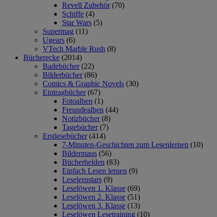
Revell Zubehör
(70)
Schiffe
(4)
Star Wars
(5)
Supermag
(11)
Ugears
(6)
VTech Marble Rush
(8)
Bücherecke
(2014)
Badebücher
(22)
Bilderbücher
(86)
Comics & Graphic Novels
(30)
Eintragbücher
(67)
Fotoalben
(1)
Freundealben
(44)
Notizbücher
(8)
Tagebücher
(7)
Erstlesebücher
(414)
7-Minuten-Geschichten zum Lesenlernen
(10)
Bildermaus
(56)
Bücherhelden
(83)
Einfach Lesen lernen
(9)
Leselernstars
(9)
Leselöwen 1. Klasse
(69)
Leselöwen 2. Klasse
(51)
Leselöwen 3. Klasse
(13)
Leselöwen Lesetraining
(10)