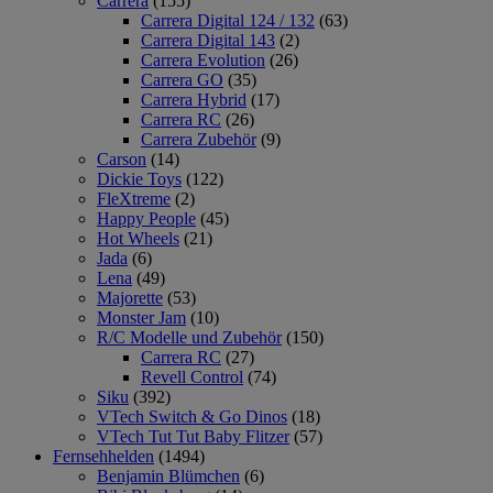
Carrera
(155)
Carrera Digital 124 / 132
(63)
Carrera Digital 143
(2)
Carrera Evolution
(26)
Carrera GO
(35)
Carrera Hybrid
(17)
Carrera RC
(26)
Carrera Zubehör
(9)
Carson
(14)
Dickie Toys
(122)
FleXtreme
(2)
Happy People
(45)
Hot Wheels
(21)
Jada
(6)
Lena
(49)
Majorette
(53)
Monster Jam
(10)
R/C Modelle und Zubehör
(150)
Carrera RC
(27)
Revell Control
(74)
Siku
(392)
VTech Switch & Go Dinos
(18)
VTech Tut Tut Baby Flitzer
(57)
Fernsehhelden
(1494)
Benjamin Blümchen
(6)