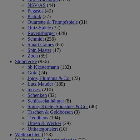
NSV/AS
(44)
Pegasus
(49)
Piatnik
(27)
Quartette & Trumpfspiele
(31)
Quiz-Spiele
(72)
Ravensburger
(428)
Schmidt
(235)
Smart Games
(65)
Spin Master
(17)
Zoch
(59)
Stöberecke
(836)
bb Klostermann
(132)
Goki
(24)
Jojos, Flummis & Co.
(22)
Lutz Mauder
(189)
moses.
(210)
Schenken
(32)
Schlüsselanhänger
(8)
Slime, Knete, Squishies & Co.
(46)
Taschen & Geldbörsen
(3)
Trendhaus
(194)
Uhren & Wecker
(29)
Unkategorisiert
(10)
Weihnachten
(158)