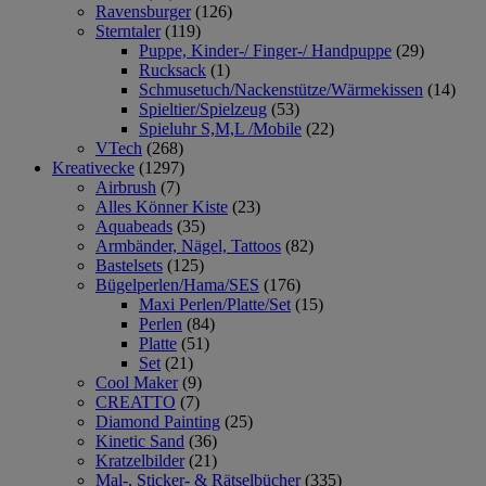
Ravensburger
(126)
Sterntaler
(119)
Puppe, Kinder-/ Finger-/ Handpuppe
(29)
Rucksack
(1)
Schmusetuch/Nackenstütze/Wärmekissen
(14)
Spieltier/Spielzeug
(53)
Spieluhr S,M,L /Mobile
(22)
VTech
(268)
Kreativecke
(1297)
Airbrush
(7)
Alles Könner Kiste
(23)
Aquabeads
(35)
Armbänder, Nägel, Tattoos
(82)
Bastelsets
(125)
Bügelperlen/Hama/SES
(176)
Maxi Perlen/Platte/Set
(15)
Perlen
(84)
Platte
(51)
Set
(21)
Cool Maker
(9)
CREATTO
(7)
Diamond Painting
(25)
Kinetic Sand
(36)
Kratzelbilder
(21)
Mal-, Sticker- & Rätselbücher
(335)