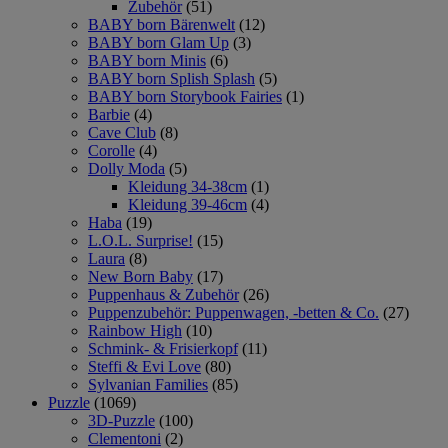
Zubehör
(51)
BABY born Bärenwelt
(12)
BABY born Glam Up
(3)
BABY born Minis
(6)
BABY born Splish Splash
(5)
BABY born Storybook Fairies
(1)
Barbie
(4)
Cave Club
(8)
Corolle
(4)
Dolly Moda
(5)
Kleidung 34-38cm
(1)
Kleidung 39-46cm
(4)
Haba
(19)
L.O.L. Surprise!
(15)
Laura
(8)
New Born Baby
(17)
Puppenhaus & Zubehör
(26)
Puppenzubehör: Puppenwagen, -betten & Co.
(27)
Rainbow High
(10)
Schmink- & Frisierkopf
(11)
Steffi & Evi Love
(80)
Sylvanian Families
(85)
Puzzle
(1069)
3D-Puzzle
(100)
Clementoni
(2)