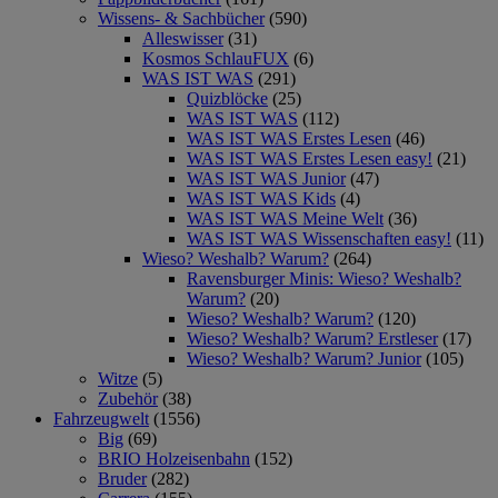
Wissens- & Sachbücher
(590)
Alleswisser
(31)
Kosmos SchlauFUX
(6)
WAS IST WAS
(291)
Quizblöcke
(25)
WAS IST WAS
(112)
WAS IST WAS Erstes Lesen
(46)
WAS IST WAS Erstes Lesen easy!
(21)
WAS IST WAS Junior
(47)
WAS IST WAS Kids
(4)
WAS IST WAS Meine Welt
(36)
WAS IST WAS Wissenschaften easy!
(11)
Wieso? Weshalb? Warum?
(264)
Ravensburger Minis: Wieso? Weshalb?
Warum?
(20)
Wieso? Weshalb? Warum?
(120)
Wieso? Weshalb? Warum? Erstleser
(17)
Wieso? Weshalb? Warum? Junior
(105)
Witze
(5)
Zubehör
(38)
Fahrzeugwelt
(1556)
Big
(69)
BRIO Holzeisenbahn
(152)
Bruder
(282)