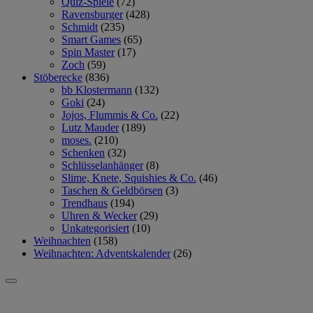
Quiz-Spiele
(72)
Ravensburger
(428)
Schmidt
(235)
Smart Games
(65)
Spin Master
(17)
Zoch
(59)
Stöberecke
(836)
bb Klostermann
(132)
Goki
(24)
Jojos, Flummis & Co.
(22)
Lutz Mauder
(189)
moses.
(210)
Schenken
(32)
Schlüsselanhänger
(8)
Slime, Knete, Squishies & Co.
(46)
Taschen & Geldbörsen
(3)
Trendhaus
(194)
Uhren & Wecker
(29)
Unkategorisiert
(10)
Weihnachten
(158)
Weihnachten: Adventskalender
(26)