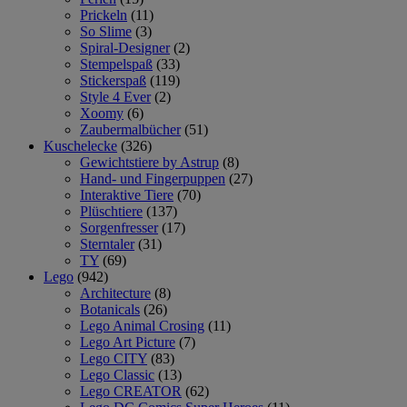
Prickeln
(11)
So Slime
(3)
Spiral-Designer
(2)
Stempelspaß
(33)
Stickerspaß
(119)
Style 4 Ever
(2)
Xoomy
(6)
Zaubermalbücher
(51)
Kuschelecke
(326)
Gewichtstiere by Astrup
(8)
Hand- und Fingerpuppen
(27)
Interaktive Tiere
(70)
Plüschtiere
(137)
Sorgenfresser
(17)
Sterntaler
(31)
TY
(69)
Lego
(942)
Architecture
(8)
Botanicals
(26)
Lego Animal Crosing
(11)
Lego Art Picture
(7)
Lego CITY
(83)
Lego Classic
(13)
Lego CREATOR
(62)