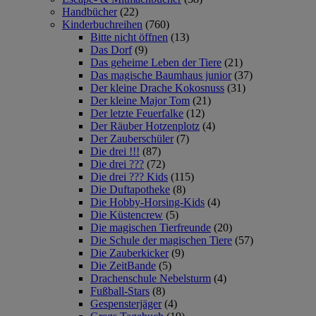
Handbücher
(22)
Kinderbuchreihen
(760)
Bitte nicht öffnen
(13)
Das Dorf
(9)
Das geheime Leben der Tiere
(21)
Das magische Baumhaus junior
(37)
Der kleine Drache Kokosnuss
(31)
Der kleine Major Tom
(21)
Der letzte Feuerfalke
(12)
Der Räuber Hotzenplotz
(4)
Der Zauberschüler
(7)
Die drei !!!
(87)
Die drei ???
(72)
Die drei ??? Kids
(115)
Die Duftapotheke
(8)
Die Hobby-Horsing-Kids
(4)
Die Küstencrew
(5)
Die magischen Tierfreunde
(20)
Die Schule der magischen Tiere
(57)
Die Zauberkicker
(9)
Die ZeitBande
(5)
Drachenschule Nebelsturm
(4)
Fußball-Stars
(8)
Gespensterjäger
(4)