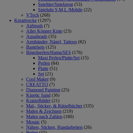
Spieltier/Spielzeug
(53)
Spieluhr S,M,L /Mobile
(22)
VTech
(268)
Kreativecke
(1297)
Airbrush
(7)
Alles Könner Kiste
(23)
Aquabeads
(35)
Armbänder, Nägel, Tattoos
(82)
Bastelsets
(125)
Bügelperlen/Hama/SES
(176)
Maxi Perlen/Platte/Set
(15)
Perlen
(84)
Platte
(51)
Set
(21)
Cool Maker
(9)
CREATTO
(7)
Diamond Painting
(25)
Kinetic Sand
(36)
Kratzelbilder
(21)
Mal-, Sticker- & Rätselbücher
(335)
Malen & Zeichnen
(219)
Malen nach Zahlen
(180)
Mosaic
(5)
Nähen, Sticken, Handarbeiten
(26)
Perlen
(15)