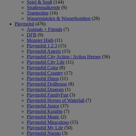
Spiel & Spaß
(144)
Straßenmalkreide
(9)
Trampoline
(16)
Wasserpistolen & Wasserbomben
(28)
Playmobil
(476)
Animals + Friends
(7)
DFB
(9)
Monster High
(11)
Playmobil 1,2,3
(15)
Playmobil Asterix
(15)
Playmobil City Action / Action Heroes
(56)
Playmobil City Life
(11)
Playmobil Color
(8)
Playmobil Country
(17)
Playmobil Dinos
(11)
Playmobil Dollhouse
(8)
Playmobil Dragons
(1)
Playmobil FamilyFun
(3)
Playmobil Horses of Waterfall
(7)
Playmobil Junior
(37)
Playmobil Knights
(7)
Playmobil Magic
(2)
Playmobil Miraculous
(15)
Playmobil My Life
(50)
Playmobil Naruto
(3)