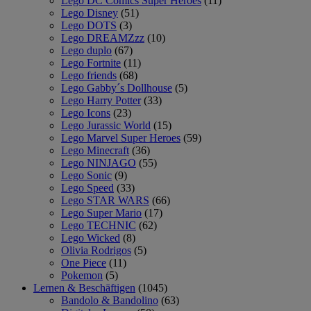
Lego DC Comics Super Heroes
(11)
Lego Disney
(51)
Lego DOTS
(3)
Lego DREAMZzz
(10)
Lego duplo
(67)
Lego Fortnite
(11)
Lego friends
(68)
Lego Gabby´s Dollhouse
(5)
Lego Harry Potter
(33)
Lego Icons
(23)
Lego Jurassic World
(15)
Lego Marvel Super Heroes
(59)
Lego Minecraft
(36)
Lego NINJAGO
(55)
Lego Sonic
(9)
Lego Speed
(33)
Lego STAR WARS
(66)
Lego Super Mario
(17)
Lego TECHNIC
(62)
Lego Wicked
(8)
Olivia Rodrigos
(5)
One Piece
(11)
Pokemon
(5)
Lernen & Beschäftigen
(1045)
Bandolo & Bandolino
(63)