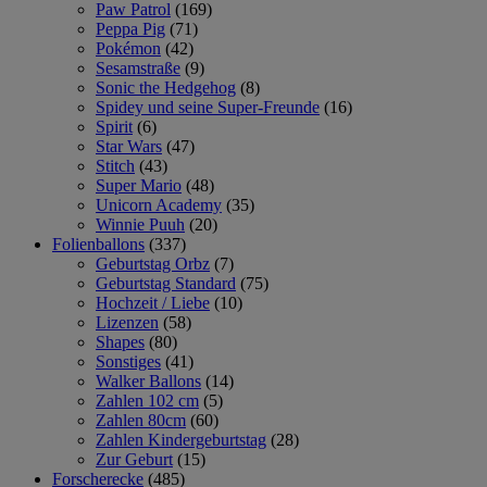
Paw Patrol
(169)
Peppa Pig
(71)
Pokémon
(42)
Sesamstraße
(9)
Sonic the Hedgehog
(8)
Spidey und seine Super-Freunde
(16)
Spirit
(6)
Star Wars
(47)
Stitch
(43)
Super Mario
(48)
Unicorn Academy
(35)
Winnie Puuh
(20)
Folienballons
(337)
Geburtstag Orbz
(7)
Geburtstag Standard
(75)
Hochzeit / Liebe
(10)
Lizenzen
(58)
Shapes
(80)
Sonstiges
(41)
Walker Ballons
(14)
Zahlen 102 cm
(5)
Zahlen 80cm
(60)
Zahlen Kindergeburtstag
(28)
Zur Geburt
(15)
Forscherecke
(485)