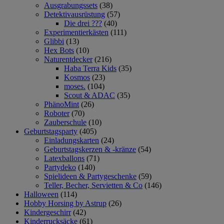
Ausgrabungssets
(38)
Detektivausrüstung
(57)
Die drei ???
(40)
Experimentierkästen
(111)
Glibbi
(13)
Hex Bots
(10)
Naturentdecker
(216)
Haba Terra Kids
(35)
Kosmos
(23)
moses.
(104)
Scout & ADAC
(35)
PhänoMint
(26)
Roboter
(70)
Zauberschule
(10)
Geburtstagsparty
(405)
Einladungskarten
(24)
Geburtstagskerzen & -kränze
(54)
Latexballons
(71)
Partydeko
(140)
Spielideen & Partygeschenke
(59)
Teller, Becher, Servietten & Co
(146)
Halloween
(114)
Hobby Horsing by Astrup
(26)
Kindergeschirr
(42)
Kinderrucksäcke
(61)