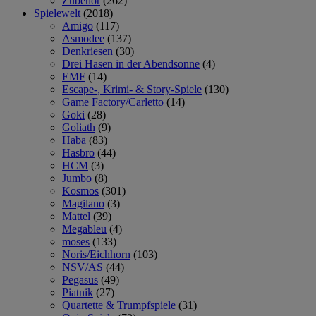
Zubehör
(262)
Spielewelt
(2018)
Amigo
(117)
Asmodee
(137)
Denkriesen
(30)
Drei Hasen in der Abendsonne
(4)
EMF
(14)
Escape-, Krimi- & Story-Spiele
(130)
Game Factory/Carletto
(14)
Goki
(28)
Goliath
(9)
Haba
(83)
Hasbro
(44)
HCM
(3)
Jumbo
(8)
Kosmos
(301)
Magilano
(3)
Mattel
(39)
Megableu
(4)
moses
(133)
Noris/Eichhorn
(103)
NSV/AS
(44)
Pegasus
(49)
Piatnik
(27)
Quartette & Trumpfspiele
(31)