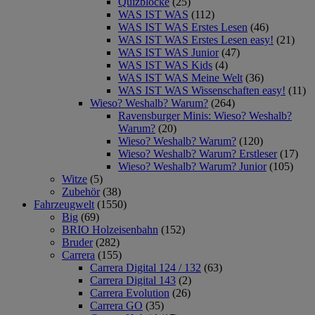
Quizblöcke
(25)
WAS IST WAS
(112)
WAS IST WAS Erstes Lesen
(46)
WAS IST WAS Erstes Lesen easy!
(21)
WAS IST WAS Junior
(47)
WAS IST WAS Kids
(4)
WAS IST WAS Meine Welt
(36)
WAS IST WAS Wissenschaften easy!
(11)
Wieso? Weshalb? Warum?
(264)
Ravensburger Minis: Wieso? Weshalb?
Warum?
(20)
Wieso? Weshalb? Warum?
(120)
Wieso? Weshalb? Warum? Erstleser
(17)
Wieso? Weshalb? Warum? Junior
(105)
Witze
(5)
Zubehör
(38)
Fahrzeugwelt
(1550)
Big
(69)
BRIO Holzeisenbahn
(152)
Bruder
(282)
Carrera
(155)
Carrera Digital 124 / 132
(63)
Carrera Digital 143
(2)
Carrera Evolution
(26)
Carrera GO
(35)