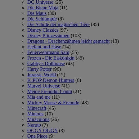
DC Universe
(25)
Die Biene Maja
(11)
Die Maus
(30)
Die Schlümpfe
(8)
Die Schule der magischen Tiere
(85)
Disney Classics
(97)
Disney Prinzessinnen
(103)
Dragons - Drachenzähmen leicht gemacht
(13)
Elefant und Hase
(14)
Feuerwehrmann Sam
(55)
Frozen - Die Eiskönigin
(45)
Gabby's Dollhouse
(43)
Harry Potter
(96)
Jurassic World
(15)
K-POP Demon Hunters
(6)
Marvel Universe
(41)
Meine Freundin Conni
(21)
Mia and me
(11)
Mickey Mouse & Freunde
(48)
Minecraft
(45)
Minions
(10)
Miraculous
(26)
Naruto
(7)
OGGY OGGY
(3)
One Piece
(9)