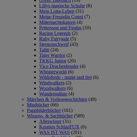
Gregs Tagebuch
(19)
Lillys magische Schuhe
(8)
Mein Lotta-Leben
(31)
Meine Freundin Conni
(7)
Mitternachtskatzen
(4)
Pettersson und Findus
(10)
Racing Legends
(2)
Ruby Fairygale
(5)
Sternenschweif
(43)
Tafiti
(24)
Tiger Warrior
(2)
TKKG Junior
(20)
Vico Drachenbruder
(4)
Whisperworld
(6)
Wildpferde - mutig und frei
(6)
Windwalkers
(2)
Woodwalkers
(6)
Wundermähne
(4)
Märchen & Vorlesegeschichten
(49)
Minibücher
(66)
Pappbilderbücher
(161)
Wissens- & Sachbücher
(589)
Alleswisser
(31)
Kosmos SchlauFUX
(6)
WAS IST WAS
(291)