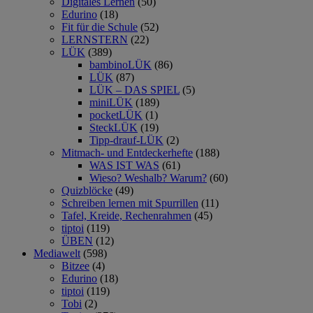
Digitales Lernen
(50)
Edurino
(18)
Fit für die Schule
(52)
LERNSTERN
(22)
LÜK
(389)
bambinoLÜK
(86)
LÜK
(87)
LÜK – DAS SPIEL
(5)
miniLÜK
(189)
pocketLÜK
(1)
SteckLÜK
(19)
Tipp-drauf-LÜK
(2)
Mitmach- und Entdeckerhefte
(188)
WAS IST WAS
(61)
Wieso? Weshalb? Warum?
(60)
Quizblöcke
(49)
Schreiben lernen mit Spurrillen
(11)
Tafel, Kreide, Rechenrahmen
(45)
tiptoi
(119)
ÜBEN
(12)
Mediawelt
(598)
Bitzee
(4)
Edurino
(18)
tiptoi
(119)
Tobi
(2)