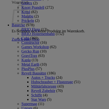
Warenkorb
Glorex
(2)
Knorr Prandell
(272)
Kreul
(82)
Marabu
(2)
Prickeln
(2)
Bauecke
(978)
BRIO Flora
(13)
Es befinden sich keine Produkte im Warenkorb.
BRIO Holzeisenbahn
(152)
Cobi
(360)
Zurück zum Shop
Constructor
(16)
Games Workshop
(62)
Gecko Run
(10)
GraviTrax
(63)
Kapla
(13)
Metal Earth
(10)
PlusPlus
(57)
Revell Bausätze
(186)
Autos + Trucks
(24)
Hubschrauber + Flugzeuge
(51)
Militärfahrzeuge
(43)
Revell Zubehör
(70)
Schiffe
(4)
Star Wars
(5)
Supermag
(11)
Ugears
(6)