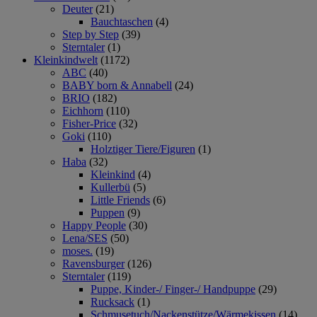
Deuter
(21)
Bauchtaschen
(4)
Step by Step
(39)
Sterntaler
(1)
Kleinkindwelt
(1172)
ABC
(40)
BABY born & Annabell
(24)
BRIO
(182)
Eichhorn
(110)
Fisher-Price
(32)
Goki
(110)
Holztiger Tiere/Figuren
(1)
Haba
(32)
Kleinkind
(4)
Kullerbü
(5)
Little Friends
(6)
Puppen
(9)
Happy People
(30)
Lena/SES
(50)
moses.
(19)
Ravensburger
(126)
Sterntaler
(119)
Puppe, Kinder-/ Finger-/ Handpuppe
(29)
Rucksack
(1)
Schmusetuch/Nackenstütze/Wärmekissen
(14)