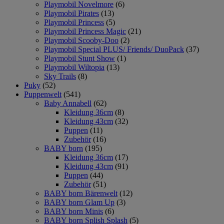
Playmobil Novelmore
(6)
Playmobil Pirates
(13)
Playmobil Princess
(5)
Playmobil Princess Magic
(21)
Playmobil Scooby-Doo
(2)
Playmobil Special PLUS/ Friends/ DuoPack
(37)
Playmobil Stunt Show
(1)
Playmobil Wiltopia
(13)
Sky Trails
(8)
Puky
(52)
Puppenwelt
(541)
Baby Annabell
(62)
Kleidung 36cm
(8)
Kleidung 43cm
(32)
Puppen
(11)
Zubehör
(16)
BABY born
(195)
Kleidung 36cm
(17)
Kleidung 43cm
(91)
Puppen
(44)
Zubehör
(51)
BABY born Bärenwelt
(12)
BABY born Glam Up
(3)
BABY born Minis
(6)
BABY born Splish Splash
(5)