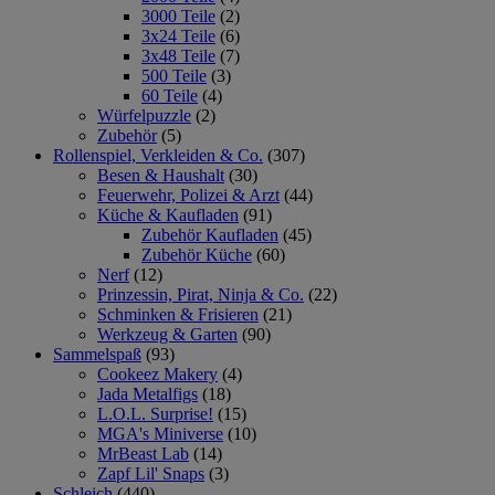
3000 Teile
(2)
3x24 Teile
(6)
3x48 Teile
(7)
500 Teile
(3)
60 Teile
(4)
Würfelpuzzle
(2)
Zubehör
(5)
Rollenspiel, Verkleiden & Co.
(307)
Besen & Haushalt
(30)
Feuerwehr, Polizei & Arzt
(44)
Küche & Kaufladen
(91)
Zubehör Kaufladen
(45)
Zubehör Küche
(60)
Nerf
(12)
Prinzessin, Pirat, Ninja & Co.
(22)
Schminken & Frisieren
(21)
Werkzeug & Garten
(90)
Sammelspaß
(93)
Cookeez Makery
(4)
Jada Metalfigs
(18)
L.O.L. Surprise!
(15)
MGA's Miniverse
(10)
MrBeast Lab
(14)
Zapf Lil' Snaps
(3)
Schleich
(440)