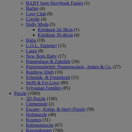
BABY born Storybook Fairies
(1)
Barbie
(4)
Cave Club
(8)
Corolle
(4)
Dolly Moda
(5)
Kleidung 34-38cm
(1)
Kleidung 39-46cm
(4)
Haba
(19)
L.O.L. Surprise!
(15)
Laura
(8)
New Born Baby
(17)
Puppenhaus & Zubehör
(26)
Puppenzubehör: Puppenwagen, -betten & Co.
(27)
Rainbow High
(10)
Schmink- & Frisierkopf
(11)
Steffi & Evi Love
(80)
Sylvanian Families
(85)
Puzzle
(1069)
3D-Puzzle
(100)
Clementoni
(2)
Escape-, Krimi- & Story-Puzzle
(58)
Holzpuzzle
(40)
Kosmos
(31)
Rahmenpuzzle
(67)
Ravensburger
(700)