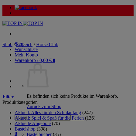
Zum
Inhalt
springen
Shop
Shop
/
Schleich
/
Horse Club
Wunschliste
Mein Konto
Warenkorb /
0,00
€
0
Es befinden sich keine Produkte im Warenkorb.
Filter
Produktkategorien
Zurück zum Shop
Aktuell: Alles für den Schulanfang
(247)
Suche
Aktuell: Spiel & Spaß für die Ferien
(136)
nach:
Aktuelle Angebote
(70)
Bastelshop
(398)
0
Bastelbücher
(35)