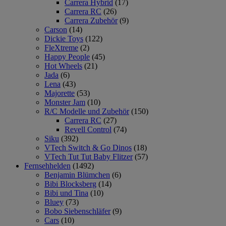
Carrera Hybrid
(17)
Carrera RC
(26)
Carrera Zubehör
(9)
Carson
(14)
Dickie Toys
(122)
FleXtreme
(2)
Happy People
(45)
Hot Wheels
(21)
Jada
(6)
Lena
(43)
Majorette
(53)
Monster Jam
(10)
R/C Modelle und Zubehör
(150)
Carrera RC
(27)
Revell Control
(74)
Siku
(392)
VTech Switch & Go Dinos
(18)
VTech Tut Tut Baby Flitzer
(57)
Fernsehhelden
(1492)
Benjamin Blümchen
(6)
Bibi Blocksberg
(14)
Bibi und Tina
(10)
Bluey
(73)
Bobo Siebenschläfer
(9)
Cars
(10)