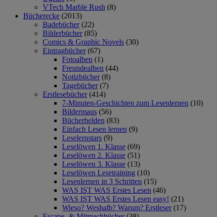
VTech Marble Rush
(8)
Bücherecke
(2013)
Badebücher
(22)
Bilderbücher
(85)
Comics & Graphic Novels
(30)
Eintragbücher
(67)
Fotoalben
(1)
Freundealben
(44)
Notizbücher
(8)
Tagebücher
(7)
Erstlesebücher
(414)
7-Minuten-Geschichten zum Lesenlernen
(10)
Bildermaus
(56)
Bücherhelden
(83)
Einfach Lesen lernen
(9)
Leselernstars
(9)
Leselöwen 1. Klasse
(69)
Leselöwen 2. Klasse
(51)
Leselöwen 3. Klasse
(13)
Leselöwen Lesetraining
(10)
Lesenlernen in 3 Schritten
(15)
WAS IST WAS Erstes Lesen
(46)
WAS IST WAS Erstes Lesen easy!
(21)
Wieso? Weshalb? Warum? Erstleser
(17)
Escape- & Mitmachbücher
(38)