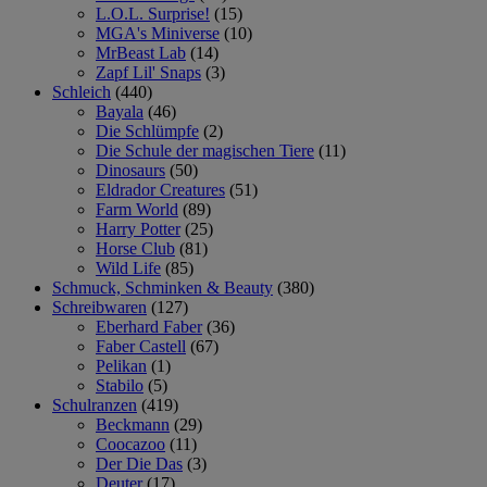
L.O.L. Surprise!
(15)
MGA's Miniverse
(10)
MrBeast Lab
(14)
Zapf Lil' Snaps
(3)
Schleich
(440)
Bayala
(46)
Die Schlümpfe
(2)
Die Schule der magischen Tiere
(11)
Dinosaurs
(50)
Eldrador Creatures
(51)
Farm World
(89)
Harry Potter
(25)
Horse Club
(81)
Wild Life
(85)
Schmuck, Schminken & Beauty
(380)
Schreibwaren
(127)
Eberhard Faber
(36)
Faber Castell
(67)
Pelikan
(1)
Stabilo
(5)
Schulranzen
(419)
Beckmann
(29)
Coocazoo
(11)
Der Die Das
(3)
Deuter
(17)