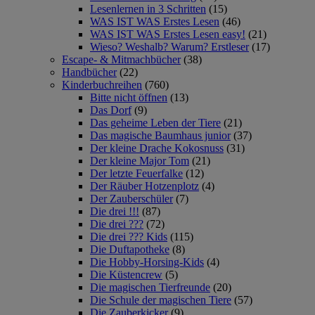
Lesenlernen in 3 Schritten
(15)
WAS IST WAS Erstes Lesen
(46)
WAS IST WAS Erstes Lesen easy!
(21)
Wieso? Weshalb? Warum? Erstleser
(17)
Escape- & Mitmachbücher
(38)
Handbücher
(22)
Kinderbuchreihen
(760)
Bitte nicht öffnen
(13)
Das Dorf
(9)
Das geheime Leben der Tiere
(21)
Das magische Baumhaus junior
(37)
Der kleine Drache Kokosnuss
(31)
Der kleine Major Tom
(21)
Der letzte Feuerfalke
(12)
Der Räuber Hotzenplotz
(4)
Der Zauberschüler
(7)
Die drei !!!
(87)
Die drei ???
(72)
Die drei ??? Kids
(115)
Die Duftapotheke
(8)
Die Hobby-Horsing-Kids
(4)
Die Küstencrew
(5)
Die magischen Tierfreunde
(20)
Die Schule der magischen Tiere
(57)
Die Zauberkicker
(9)