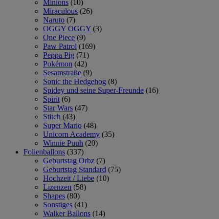
Minions
(10)
Miraculous
(26)
Naruto
(7)
OGGY OGGY
(3)
One Piece
(9)
Paw Patrol
(169)
Peppa Pig
(71)
Pokémon
(42)
Sesamstraße
(9)
Sonic the Hedgehog
(8)
Spidey und seine Super-Freunde
(16)
Spirit
(6)
Star Wars
(47)
Stitch
(43)
Super Mario
(48)
Unicorn Academy
(35)
Winnie Puuh
(20)
Folienballons
(337)
Geburtstag Orbz
(7)
Geburtstag Standard
(75)
Hochzeit / Liebe
(10)
Lizenzen
(58)
Shapes
(80)
Sonstiges
(41)
Walker Ballons
(14)