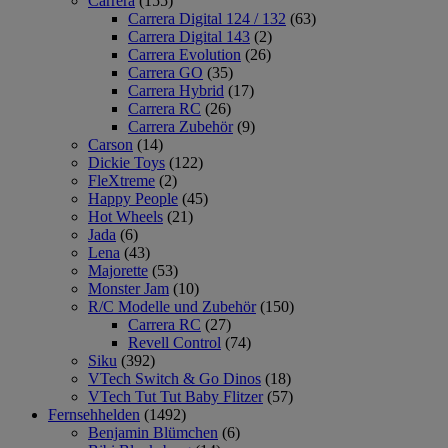
Carrera
(155)
Carrera Digital 124 / 132
(63)
Carrera Digital 143
(2)
Carrera Evolution
(26)
Carrera GO
(35)
Carrera Hybrid
(17)
Carrera RC
(26)
Carrera Zubehör
(9)
Carson
(14)
Dickie Toys
(122)
FleXtreme
(2)
Happy People
(45)
Hot Wheels
(21)
Jada
(6)
Lena
(43)
Majorette
(53)
Monster Jam
(10)
R/C Modelle und Zubehör
(150)
Carrera RC
(27)
Revell Control
(74)
Siku
(392)
VTech Switch & Go Dinos
(18)
VTech Tut Tut Baby Flitzer
(57)
Fernsehhelden
(1492)
Benjamin Blümchen
(6)