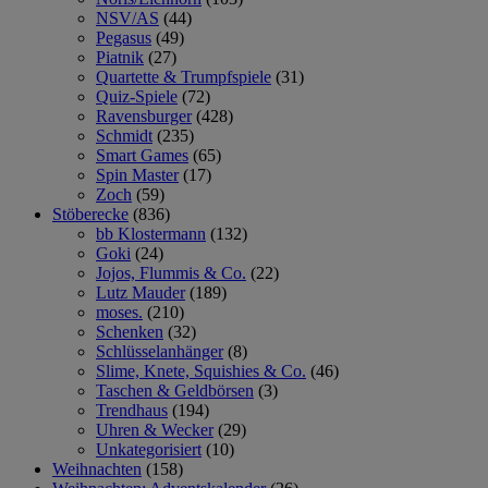
NSV/AS
(44)
Pegasus
(49)
Piatnik
(27)
Quartette & Trumpfspiele
(31)
Quiz-Spiele
(72)
Ravensburger
(428)
Schmidt
(235)
Smart Games
(65)
Spin Master
(17)
Zoch
(59)
Stöberecke
(836)
bb Klostermann
(132)
Goki
(24)
Jojos, Flummis & Co.
(22)
Lutz Mauder
(189)
moses.
(210)
Schenken
(32)
Schlüsselanhänger
(8)
Slime, Knete, Squishies & Co.
(46)
Taschen & Geldbörsen
(3)
Trendhaus
(194)
Uhren & Wecker
(29)
Unkategorisiert
(10)
Weihnachten
(158)