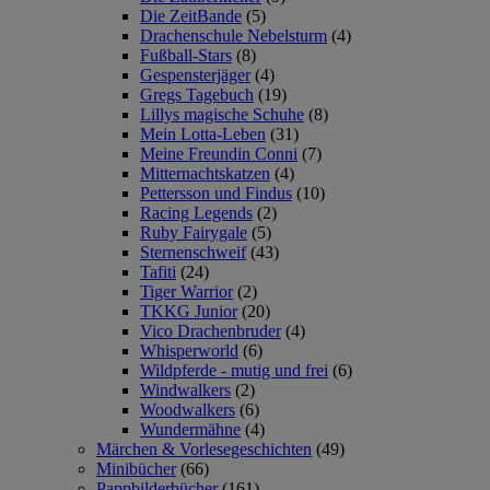
Die ZeitBande
(5)
Drachenschule Nebelsturm
(4)
Fußball-Stars
(8)
Gespensterjäger
(4)
Gregs Tagebuch
(19)
Lillys magische Schuhe
(8)
Mein Lotta-Leben
(31)
Meine Freundin Conni
(7)
Mitternachtskatzen
(4)
Pettersson und Findus
(10)
Racing Legends
(2)
Ruby Fairygale
(5)
Sternenschweif
(43)
Tafiti
(24)
Tiger Warrior
(2)
TKKG Junior
(20)
Vico Drachenbruder
(4)
Whisperworld
(6)
Wildpferde - mutig und frei
(6)
Windwalkers
(2)
Woodwalkers
(6)
Wundermähne
(4)
Märchen & Vorlesegeschichten
(49)
Minibücher
(66)
Pappbilderbücher
(161)