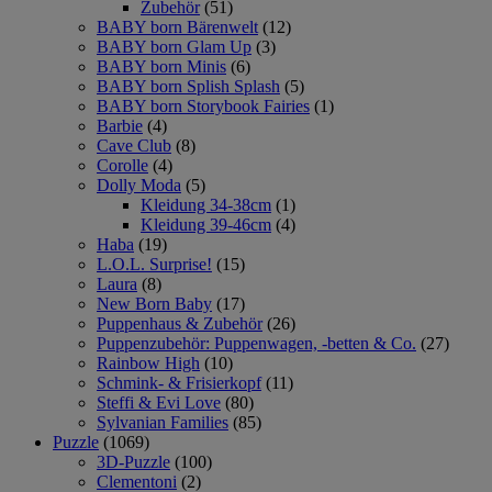
Zubehör
(51)
BABY born Bärenwelt
(12)
BABY born Glam Up
(3)
BABY born Minis
(6)
BABY born Splish Splash
(5)
BABY born Storybook Fairies
(1)
Barbie
(4)
Cave Club
(8)
Corolle
(4)
Dolly Moda
(5)
Kleidung 34-38cm
(1)
Kleidung 39-46cm
(4)
Haba
(19)
L.O.L. Surprise!
(15)
Laura
(8)
New Born Baby
(17)
Puppenhaus & Zubehör
(26)
Puppenzubehör: Puppenwagen, -betten & Co.
(27)
Rainbow High
(10)
Schmink- & Frisierkopf
(11)
Steffi & Evi Love
(80)
Sylvanian Families
(85)
Puzzle
(1069)
3D-Puzzle
(100)
Clementoni
(2)