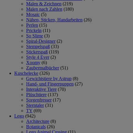
Malen & Zeichnen
(219)
Malen nach Zahlen
(180)
Mosaic
(5)
Nähen, Sticken, Handarbeiten
(26)
Perlen
(15)
Prickeln
(11)
So Slime
(3)
Spiral-Designer
(2)
Stempelspaß
(33)
Stickerspaß
(119)
Style 4 Ever
(2)
Xoomy
(6)
Zaubermalbücher
(51)
Kuschelecke
(326)
Gewichtstiere by Astrup
(8)
Hand- und Fingerpuppen
(27)
Interaktive Tiere
(70)
Plüschtiere
(137)
Sorgenfresser
(17)
Sterntaler
(31)
TY
(69)
Lego
(942)
Architecture
(8)
Botanicals
(26)
Lego Animal Crosing
(11)