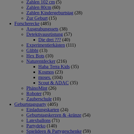
Zahlen 102 cm
(5)
Zahlen 80cm
(60)
Zahlen Kindergeburtstag
(28)
Zur Geburt
(15)
Forscherecke
(485)
Ausgrabungssets
(38)
Detektivausrüstung
(57)
Die drei ???
(40)
Experimentierkästen
(111)
Glibbi
(13)
Hex Bots
(10)
Naturentdecker
(216)
Haba Terra Kids
(35)
Kosmos
(23)
moses.
(104)
Scout & ADAC
(35)
PhänoMint
(26)
Roboter
(70)
Zauberschule
(10)
Geburtstagsparty
(405)
Einladungskarten
(24)
Geburtstagskerzen & -kränze
(54)
Latexballons
(71)
Partydeko
(140)
Spielideen & Partygeschenke
(59)