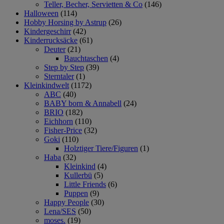
Teller, Becher, Servietten & Co
(146)
Halloween
(114)
Hobby Horsing by Astrup
(26)
Kindergeschirr
(42)
Kinderrucksäcke
(61)
Deuter
(21)
Bauchtaschen
(4)
Step by Step
(39)
Sterntaler
(1)
Kleinkindwelt
(1172)
ABC
(40)
BABY born & Annabell
(24)
BRIO
(182)
Eichhorn
(110)
Fisher-Price
(32)
Goki
(110)
Holztiger Tiere/Figuren
(1)
Haba
(32)
Kleinkind
(4)
Kullerbü
(5)
Little Friends
(6)
Puppen
(9)
Happy People
(30)
Lena/SES
(50)
moses.
(19)