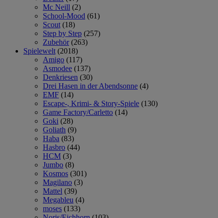
Mc Neill
(2)
School-Mood
(61)
Scout
(18)
Step by Step
(257)
Zubehör
(263)
Spielewelt
(2018)
Amigo
(117)
Asmodee
(137)
Denkriesen
(30)
Drei Hasen in der Abendsonne
(4)
EMF
(14)
Escape-, Krimi- & Story-Spiele
(130)
Game Factory/Carletto
(14)
Goki
(28)
Goliath
(9)
Haba
(83)
Hasbro
(44)
HCM
(3)
Jumbo
(8)
Kosmos
(301)
Magilano
(3)
Mattel
(39)
Megableu
(4)
moses
(133)
Noris/Eichhorn
(103)