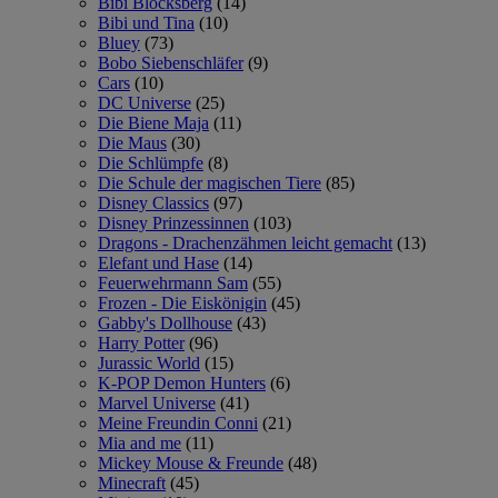
Bibi Blocksberg
(14)
Bibi und Tina
(10)
Bluey
(73)
Bobo Siebenschläfer
(9)
Cars
(10)
DC Universe
(25)
Die Biene Maja
(11)
Die Maus
(30)
Die Schlümpfe
(8)
Die Schule der magischen Tiere
(85)
Disney Classics
(97)
Disney Prinzessinnen
(103)
Dragons - Drachenzähmen leicht gemacht
(13)
Elefant und Hase
(14)
Feuerwehrmann Sam
(55)
Frozen - Die Eiskönigin
(45)
Gabby's Dollhouse
(43)
Harry Potter
(96)
Jurassic World
(15)
K-POP Demon Hunters
(6)
Marvel Universe
(41)
Meine Freundin Conni
(21)
Mia and me
(11)
Mickey Mouse & Freunde
(48)
Minecraft
(45)