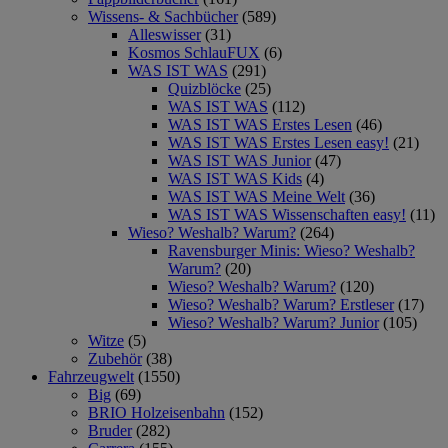
Wissens- & Sachbücher
(589)
Alleswisser
(31)
Kosmos SchlauFUX
(6)
WAS IST WAS
(291)
Quizblöcke
(25)
WAS IST WAS
(112)
WAS IST WAS Erstes Lesen
(46)
WAS IST WAS Erstes Lesen easy!
(21)
WAS IST WAS Junior
(47)
WAS IST WAS Kids
(4)
WAS IST WAS Meine Welt
(36)
WAS IST WAS Wissenschaften easy!
(11)
Wieso? Weshalb? Warum?
(264)
Ravensburger Minis: Wieso? Weshalb?
Warum?
(20)
Wieso? Weshalb? Warum?
(120)
Wieso? Weshalb? Warum? Erstleser
(17)
Wieso? Weshalb? Warum? Junior
(105)
Witze
(5)
Zubehör
(38)
Fahrzeugwelt
(1550)
Big
(69)
BRIO Holzeisenbahn
(152)
Bruder
(282)