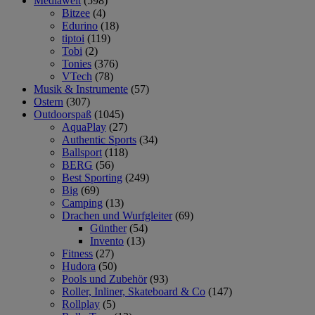
Mediawelt
(598)
Bitzee
(4)
Edurino
(18)
tiptoi
(119)
Tobi
(2)
Tonies
(376)
VTech
(78)
Musik & Instrumente
(57)
Ostern
(307)
Outdoorspaß
(1045)
AquaPlay
(27)
Authentic Sports
(34)
Ballsport
(118)
BERG
(56)
Best Sporting
(249)
Big
(69)
Camping
(13)
Drachen und Wurfgleiter
(69)
Günther
(54)
Invento
(13)
Fitness
(27)
Hudora
(50)
Pools und Zubehör
(93)
Roller, Inliner, Skateboard & Co
(147)
Rollplay
(5)