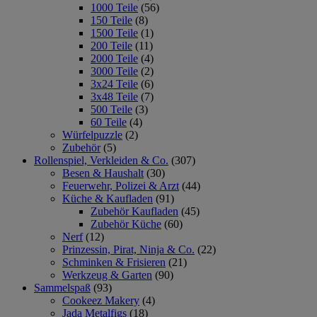
1000 Teile
(56)
150 Teile
(8)
1500 Teile
(1)
200 Teile
(11)
2000 Teile
(4)
3000 Teile
(2)
3x24 Teile
(6)
3x48 Teile
(7)
500 Teile
(3)
60 Teile
(4)
Würfelpuzzle
(2)
Zubehör
(5)
Rollenspiel, Verkleiden & Co.
(307)
Besen & Haushalt
(30)
Feuerwehr, Polizei & Arzt
(44)
Küche & Kaufladen
(91)
Zubehör Kaufladen
(45)
Zubehör Küche
(60)
Nerf
(12)
Prinzessin, Pirat, Ninja & Co.
(22)
Schminken & Frisieren
(21)
Werkzeug & Garten
(90)
Sammelspaß
(93)
Cookeez Makery
(4)
Jada Metalfigs
(18)