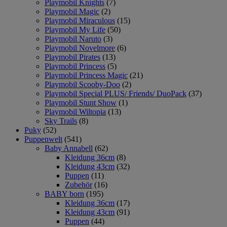
Playmobil Knights
(7)
Playmobil Magic
(2)
Playmobil Miraculous
(15)
Playmobil My Life
(50)
Playmobil Naruto
(3)
Playmobil Novelmore
(6)
Playmobil Pirates
(13)
Playmobil Princess
(5)
Playmobil Princess Magic
(21)
Playmobil Scooby-Doo
(2)
Playmobil Special PLUS/ Friends/ DuoPack
(37)
Playmobil Stunt Show
(1)
Playmobil Wiltopia
(13)
Sky Trails
(8)
Puky
(52)
Puppenwelt
(541)
Baby Annabell
(62)
Kleidung 36cm
(8)
Kleidung 43cm
(32)
Puppen
(11)
Zubehör
(16)
BABY born
(195)
Kleidung 36cm
(17)
Kleidung 43cm
(91)
Puppen
(44)