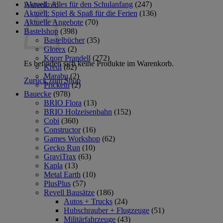
Aktuell: Alles für den Schulanfang
(247)
Warenkorb
Aktuell: Spiel & Spaß für die Ferien
(136)
Aktuelle Angebote
(70)
Bastelshop
(398)
Bastelbücher
(35)
Glorex
(2)
Knorr Prandell
(272)
Es befinden sich keine Produkte im Warenkorb.
Kreul
(82)
Marabu
(2)
Zurück zum Shop
Prickeln
(2)
Bauecke
(978)
BRIO Flora
(13)
BRIO Holzeisenbahn
(152)
Cobi
(360)
Constructor
(16)
Games Workshop
(62)
Gecko Run
(10)
GraviTrax
(63)
Kapla
(13)
Metal Earth
(10)
PlusPlus
(57)
Revell Bausätze
(186)
Autos + Trucks
(24)
Hubschrauber + Flugzeuge
(51)
Militärfahrzeuge
(43)