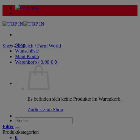
Zum
Inhalt
springen
Shop
Shop
/
Schleich
/
Farm World
Wunschliste
Mein Konto
Warenkorb /
0,00
€
0
Es befinden sich keine Produkte im Warenkorb.
Zurück zum Shop
Suche
nach:
Filter
Produktkategorien
0