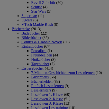
Revell Zubehör
(70)
Schiffe
(4)
Star Wars
(5)
Supermag
(11)
Ugears
(6)
VTech Marble Rush
(8)
Bücherecke
(2013)
Badebücher
(22)
Bilderbücher
(85)
Comics & Graphic Novels
(30)
Eintragbücher
(67)
Fotoalben
(1)
Freundealben
(44)
Notizbücher
(8)
Tagebücher
(7)
Erstlesebücher
(414)
7-Minuten-Geschichten zum Lesenlernen
(10)
Bildermaus
(56)
Bücherhelden
(83)
Einfach Lesen lernen
(9)
Leselernstars
(9)
Leselöwen 1. Klasse
(69)
Leselöwen 2. Klasse
(51)
Leselöwen 3. Klasse
(13)
Leselöwen Lesetraining
(10)