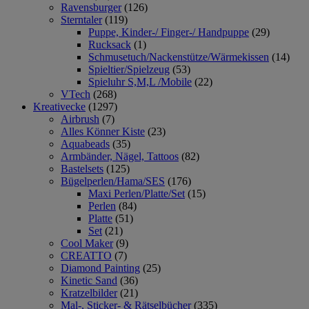
Ravensburger
(126)
Sterntaler
(119)
Puppe, Kinder-/ Finger-/ Handpuppe
(29)
Rucksack
(1)
Schmusetuch/Nackenstütze/Wärmekissen
(14)
Spieltier/Spielzeug
(53)
Spieluhr S,M,L /Mobile
(22)
VTech
(268)
Kreativecke
(1297)
Airbrush
(7)
Alles Könner Kiste
(23)
Aquabeads
(35)
Armbänder, Nägel, Tattoos
(82)
Bastelsets
(125)
Bügelperlen/Hama/SES
(176)
Maxi Perlen/Platte/Set
(15)
Perlen
(84)
Platte
(51)
Set
(21)
Cool Maker
(9)
CREATTO
(7)
Diamond Painting
(25)
Kinetic Sand
(36)
Kratzelbilder
(21)
Mal-, Sticker- & Rätselbücher
(335)