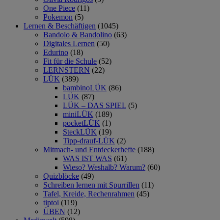
One Piece
(11)
Pokemon
(5)
Lernen & Beschäftigen
(1045)
Bandolo & Bandolino
(63)
Digitales Lernen
(50)
Edurino
(18)
Fit für die Schule
(52)
LERNSTERN
(22)
LÜK
(389)
bambinoLÜK
(86)
LÜK
(87)
LÜK – DAS SPIEL
(5)
miniLÜK
(189)
pocketLÜK
(1)
SteckLÜK
(19)
Tipp-drauf-LÜK
(2)
Mitmach- und Entdeckerhefte
(188)
WAS IST WAS
(61)
Wieso? Weshalb? Warum?
(60)
Quizblöcke
(49)
Schreiben lernen mit Spurrillen
(11)
Tafel, Kreide, Rechenrahmen
(45)
tiptoi
(119)
ÜBEN
(12)