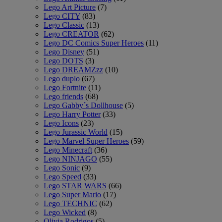
Lego Art Picture
(7)
Lego CITY
(83)
Lego Classic
(13)
Lego CREATOR
(62)
Lego DC Comics Super Heroes
(11)
Lego Disney
(51)
Lego DOTS
(3)
Lego DREAMZzz
(10)
Lego duplo
(67)
Lego Fortnite
(11)
Lego friends
(68)
Lego Gabby´s Dollhouse
(5)
Lego Harry Potter
(33)
Lego Icons
(23)
Lego Jurassic World
(15)
Lego Marvel Super Heroes
(59)
Lego Minecraft
(36)
Lego NINJAGO
(55)
Lego Sonic
(9)
Lego Speed
(33)
Lego STAR WARS
(66)
Lego Super Mario
(17)
Lego TECHNIC
(62)
Lego Wicked
(8)
Olivia Rodrigos
(5)