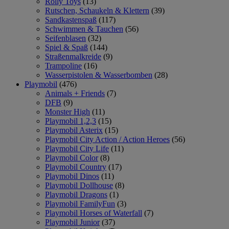
Rolly Toys
(13)
Rutschen, Schaukeln & Klettern
(39)
Sandkastenspaß
(117)
Schwimmen & Tauchen
(56)
Seifenblasen
(32)
Spiel & Spaß
(144)
Straßenmalkreide
(9)
Trampoline
(16)
Wasserpistolen & Wasserbomben
(28)
Playmobil
(476)
Animals + Friends
(7)
DFB
(9)
Monster High
(11)
Playmobil 1,2,3
(15)
Playmobil Asterix
(15)
Playmobil City Action / Action Heroes
(56)
Playmobil City Life
(11)
Playmobil Color
(8)
Playmobil Country
(17)
Playmobil Dinos
(11)
Playmobil Dollhouse
(8)
Playmobil Dragons
(1)
Playmobil FamilyFun
(3)
Playmobil Horses of Waterfall
(7)
Playmobil Junior
(37)