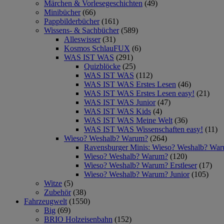
Märchen & Vorlesegeschichten
(49)
Minibücher
(66)
Pappbilderbücher
(161)
Wissens- & Sachbücher
(589)
Alleswisser
(31)
Kosmos SchlauFUX
(6)
WAS IST WAS
(291)
Quizblöcke
(25)
WAS IST WAS
(112)
WAS IST WAS Erstes Lesen
(46)
WAS IST WAS Erstes Lesen easy!
(21)
WAS IST WAS Junior
(47)
WAS IST WAS Kids
(4)
WAS IST WAS Meine Welt
(36)
WAS IST WAS Wissenschaften easy!
(11)
Wieso? Weshalb? Warum?
(264)
Ravensburger Minis: Wieso? Weshalb? Wa
Wieso? Weshalb? Warum?
(120)
Wieso? Weshalb? Warum? Erstleser
(17)
Wieso? Weshalb? Warum? Junior
(105)
Witze
(5)
Zubehör
(38)
Fahrzeugwelt
(1550)
Big
(69)
BRIO Holzeisenbahn
(152)