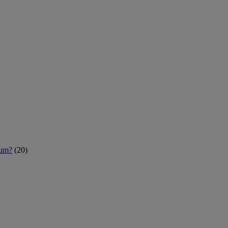
rum?
(20)