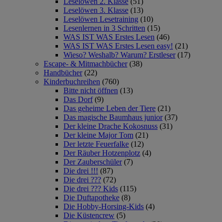
Leselöwen 2. Klasse
(51)
Leselöwen 3. Klasse
(13)
Leselöwen Lesetraining
(10)
Lesenlernen in 3 Schritten
(15)
WAS IST WAS Erstes Lesen
(46)
WAS IST WAS Erstes Lesen easy!
(21)
Wieso? Weshalb? Warum? Erstleser
(17)
Escape- & Mitmachbücher
(38)
Handbücher
(22)
Kinderbuchreihen
(760)
Bitte nicht öffnen
(13)
Das Dorf
(9)
Das geheime Leben der Tiere
(21)
Das magische Baumhaus junior
(37)
Der kleine Drache Kokosnuss
(31)
Der kleine Major Tom
(21)
Der letzte Feuerfalke
(12)
Der Räuber Hotzenplotz
(4)
Der Zauberschüler
(7)
Die drei !!!
(87)
Die drei ???
(72)
Die drei ??? Kids
(115)
Die Duftapotheke
(8)
Die Hobby-Horsing-Kids
(4)
Die Küstencrew
(5)