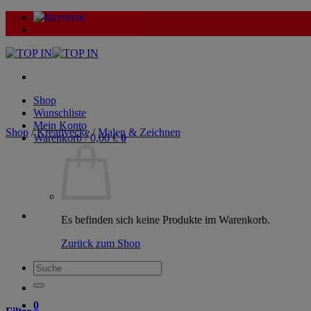
Zum
Inhalt
springen
Shop
Wunschliste
Mein Konto
Shop
/
Kreativecke
/
Malen & Zeichnen
Warenkorb /
0,00
€
0
Es befinden sich keine Produkte im Warenkorb.
Zurück zum Shop
Suche
nach:
0