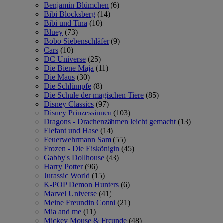
Benjamin Blümchen
(6)
Bibi Blocksberg
(14)
Bibi und Tina
(10)
Bluey
(73)
Bobo Siebenschläfer
(9)
Cars
(10)
DC Universe
(25)
Die Biene Maja
(11)
Die Maus
(30)
Die Schlümpfe
(8)
Die Schule der magischen Tiere
(85)
Disney Classics
(97)
Disney Prinzessinnen
(103)
Dragons - Drachenzähmen leicht gemacht
(13)
Elefant und Hase
(14)
Feuerwehrmann Sam
(55)
Frozen - Die Eiskönigin
(45)
Gabby's Dollhouse
(43)
Harry Potter
(96)
Jurassic World
(15)
K-POP Demon Hunters
(6)
Marvel Universe
(41)
Meine Freundin Conni
(21)
Mia and me
(11)
Mickey Mouse & Freunde
(48)