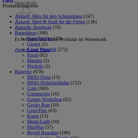
Filter
Warenkorb
Produktkategorien
Aktuell: Alles für den Schulanfang
(247)
Aktuell: Spiel & Spaß für die Ferien
(136)
Aktuelle Angebote
(70)
Bastelshop
(398)
Bastelbücher
(35)
Es befinden sich keine Produkte im Warenkorb.
Glorex
(2)
Knorr Prandell
(272)
Zurück zum Shop
Kreul
(82)
Marabu
(2)
Prickeln
(2)
Bauecke
(978)
BRIO Flora
(13)
BRIO Holzeisenbahn
(152)
Cobi
(360)
Constructor
(16)
Games Workshop
(62)
Gecko Run
(10)
GraviTrax
(63)
Kapla
(13)
Metal Earth
(10)
PlusPlus
(57)
Revell Bausätze
(186)