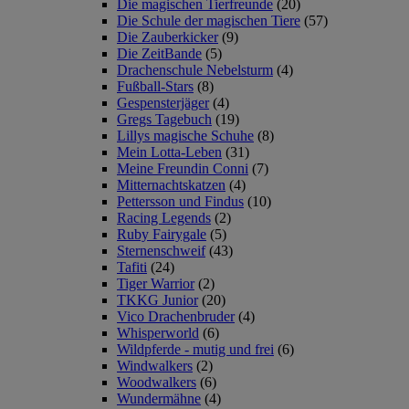
Die magischen Tierfreunde
(20)
Die Schule der magischen Tiere
(57)
Die Zauberkicker
(9)
Die ZeitBande
(5)
Drachenschule Nebelsturm
(4)
Fußball-Stars
(8)
Gespensterjäger
(4)
Gregs Tagebuch
(19)
Lillys magische Schuhe
(8)
Mein Lotta-Leben
(31)
Meine Freundin Conni
(7)
Mitternachtskatzen
(4)
Pettersson und Findus
(10)
Racing Legends
(2)
Ruby Fairygale
(5)
Sternenschweif
(43)
Tafiti
(24)
Tiger Warrior
(2)
TKKG Junior
(20)
Vico Drachenbruder
(4)
Whisperworld
(6)
Wildpferde - mutig und frei
(6)
Windwalkers
(2)
Woodwalkers
(6)
Wundermähne
(4)