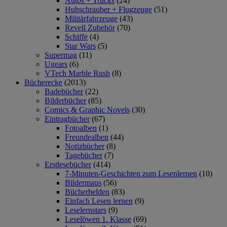
Autos + Trucks
(24)
Hubschrauber + Flugzeuge
(51)
Militärfahrzeuge
(43)
Revell Zubehör
(70)
Schiffe
(4)
Star Wars
(5)
Supermag
(11)
Ugears
(6)
VTech Marble Rush
(8)
Bücherecke
(2013)
Badebücher
(22)
Bilderbücher
(85)
Comics & Graphic Novels
(30)
Eintragbücher
(67)
Fotoalben
(1)
Freundealben
(44)
Notizbücher
(8)
Tagebücher
(7)
Erstlesebücher
(414)
7-Minuten-Geschichten zum Lesenlernen
(10)
Bildermaus
(56)
Bücherhelden
(83)
Einfach Lesen lernen
(9)
Leselernstars
(9)
Leselöwen 1. Klasse
(69)