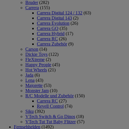
Bruder
(282)
Carrera
(155)
Carrera Digital 124 / 132
(63)
Carrera Digital 143
(2)
Carrera Evolution
(26)
Carrera GO
(35)
Carrera Hybrid
(17)
Carrera RC
(26)
Carrera Zubehör
(9)
Carson
(14)
Dickie Toys
(122)
FleXtreme
(2)
Happy People
(45)
Hot Wheels
(21)
Jada
(6)
Lena
(43)
Majorette
(53)
Monster Jam
(10)
R/C Modelle und Zubehör
(150)
Carrera RC
(27)
Revell Control
(74)
Siku
(392)
VTech Switch & Go Dinos
(18)
VTech Tut Tut Baby Flitzer
(57)
Fernsehhelden
(1492)