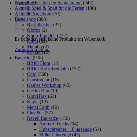
Aktuell: Alles für den Schulanfang
(247)
Warenkorb
Aktuell: Spiel & Spaß für die Ferien
(136)
Aktuelle Angebote
(70)
Bastelshop
(398)
Bastelbücher
(35)
Glorex
(2)
Knorr Prandell
(272)
Es befinden sich keine Produkte im Warenkorb.
Kreul
(82)
Marabu
(2)
Zurück zum Shop
Prickeln
(2)
Bauecke
(978)
BRIO Flora
(13)
BRIO Holzeisenbahn
(152)
Cobi
(360)
Constructor
(16)
Games Workshop
(62)
Gecko Run
(10)
GraviTrax
(63)
Kapla
(13)
Metal Earth
(10)
PlusPlus
(57)
Revell Bausätze
(186)
Autos + Trucks
(24)
Hubschrauber + Flugzeuge
(51)
Militärfahrzeuge
(43)