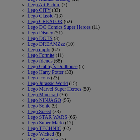
Lego Art Picture
(7)
Lego CITY
(83)
Lego Classic
(13)
Lego CREATOR
(62)
Lego DC Comics Super Heroes
(11)
Lego Disney
(51)
Lego DOTS
(3)
Lego DREAMZzz
(10)
Lego duplo
(67)
Lego Fortnite
(11)
Lego friends
(68)
Lego Gabby´s Dollhouse
(5)
Lego Harry Potter
(33)
Lego Icons
(23)
Lego Jurassic World
(15)
Lego Marvel Super Heroes
(59)
Lego Minecraft
(36)
Lego NINJAGO
(55)
Lego Sonic
(9)
Lego Speed
(33)
Lego STAR WARS
(66)
Lego Super Mario
(17)
Lego TECHNIC
(62)
Lego Wicked
(8)
Olivia Rodrigos
(5)