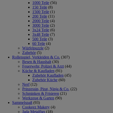
1000 Teile
(56)
150 Teile
(8)
1500 Teile
(1)
200 Teile
(11)
2000 Teile
(4)
3000 Teile
(2)
3x24 Teile
(6)
3x48 Teile
(7)
500 Teile
(3)
60 Teile
(4)
Würfelpuzzle
(2)
Zubehör
(5)
Rollenspiel, Verkleiden & Co.
(307)
Besen & Haushalt
(30)
Feuerwehr, Polizei & Arzt
(44)
Küche & Kaufladen
(91)
Zubehör Kaufladen
(45)
Zubehör Küche
(60)
Nerf
(12)
Prinzessin, Pirat, Ninja & Co.
(22)
Schminken & Frisieren
(21)
Werkzeug & Garten
(90)
Sammelspaß
(93)
Cookeez Makery
(4)
Jada Metalfigs
(18)