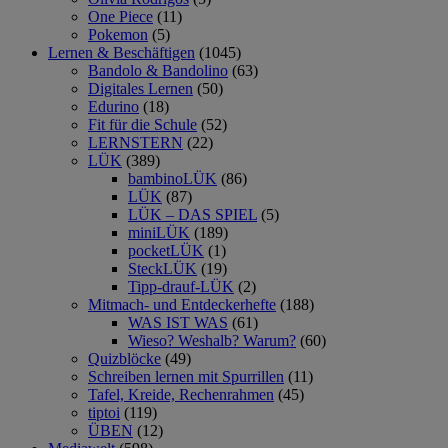
One Piece
(11)
Pokemon
(5)
Lernen & Beschäftigen
(1045)
Bandolo & Bandolino
(63)
Digitales Lernen
(50)
Edurino
(18)
Fit für die Schule
(52)
LERNSTERN
(22)
LÜK
(389)
bambinoLÜK
(86)
LÜK
(87)
LÜK – DAS SPIEL
(5)
miniLÜK
(189)
pocketLÜK
(1)
SteckLÜK
(19)
Tipp-drauf-LÜK
(2)
Mitmach- und Entdeckerhefte
(188)
WAS IST WAS
(61)
Wieso? Weshalb? Warum?
(60)
Quizblöcke
(49)
Schreiben lernen mit Spurrillen
(11)
Tafel, Kreide, Rechenrahmen
(45)
tiptoi
(119)
ÜBEN
(12)