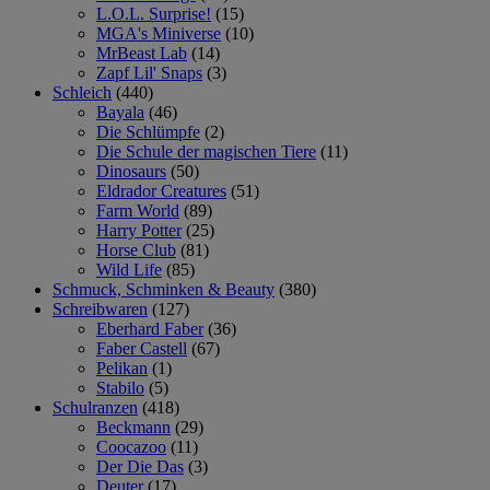
L.O.L. Surprise!
(15)
MGA's Miniverse
(10)
MrBeast Lab
(14)
Zapf Lil' Snaps
(3)
Schleich
(440)
Bayala
(46)
Die Schlümpfe
(2)
Die Schule der magischen Tiere
(11)
Dinosaurs
(50)
Eldrador Creatures
(51)
Farm World
(89)
Harry Potter
(25)
Horse Club
(81)
Wild Life
(85)
Schmuck, Schminken & Beauty
(380)
Schreibwaren
(127)
Eberhard Faber
(36)
Faber Castell
(67)
Pelikan
(1)
Stabilo
(5)
Schulranzen
(418)
Beckmann
(29)
Coocazoo
(11)
Der Die Das
(3)
Deuter
(17)