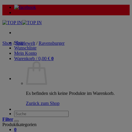
Zum
Inhalt
springen
Shop
Shop
/
Spielewelt
/
Ravensburger
Wunschliste
Mein Konto
Warenkorb /
0,00
€
0
Es befinden sich keine Produkte im Warenkorb.
Zurück zum Shop
Suche
nach:
Filter
Produktkategorien
0