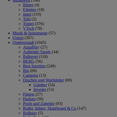
Mediawelt
(598)
Bitzee
(4)
Edurino
(18)
tiptoi
(119)
Tobi
(2)
Tonies
(376)
VTech
(78)
Musik & Instrumente
(57)
Ostern
(307)
Outdoorspaß
(1045)
AquaPlay
(27)
Authentic Sports
(34)
Ballsport
(118)
BERG
(56)
Best Sporting
(249)
Big
(69)
Camping
(13)
Drachen und Wurfgleiter
(69)
Günther
(54)
Invento
(13)
Fitness
(27)
Hudora
(50)
Pools und Zubehör
(93)
Roller, Inliner, Skateboard & Co
(147)
Rollplay
(5)