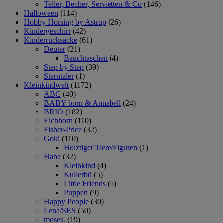
Teller, Becher, Servietten & Co
(146)
Halloween
(114)
Hobby Horsing by Astrup
(26)
Kindergeschirr
(42)
Kinderrucksäcke
(61)
Deuter
(21)
Bauchtaschen
(4)
Step by Step
(39)
Sterntaler
(1)
Kleinkindwelt
(1172)
ABC
(40)
BABY born & Annabell
(24)
BRIO
(182)
Eichhorn
(110)
Fisher-Price
(32)
Goki
(110)
Holztiger Tiere/Figuren
(1)
Haba
(32)
Kleinkind
(4)
Kullerbü
(5)
Little Friends
(6)
Puppen
(9)
Happy People
(30)
Lena/SES
(50)
moses.
(19)