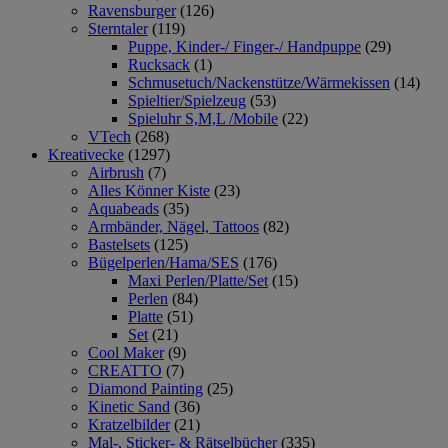
Ravensburger
(126)
Sterntaler
(119)
Puppe, Kinder-/ Finger-/ Handpuppe
(29)
Rucksack
(1)
Schmusetuch/Nackenstütze/Wärmekissen
(14)
Spieltier/Spielzeug
(53)
Spieluhr S,M,L /Mobile
(22)
VTech
(268)
Kreativecke
(1297)
Airbrush
(7)
Alles Könner Kiste
(23)
Aquabeads
(35)
Armbänder, Nägel, Tattoos
(82)
Bastelsets
(125)
Bügelperlen/Hama/SES
(176)
Maxi Perlen/Platte/Set
(15)
Perlen
(84)
Platte
(51)
Set
(21)
Cool Maker
(9)
CREATTO
(7)
Diamond Painting
(25)
Kinetic Sand
(36)
Kratzelbilder
(21)
Mal-, Sticker- & Rätselbücher
(335)