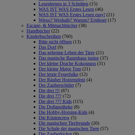
Lesenlernen in 3 Schritten
(15)
WAS IST WAS Erstes Lesen
(46)
WAS IST WAS Erstes Lesen easy!
(21)
Wieso? Weshalb? Warum? Erstleser
(17)
Escape- & Mitmachbücher
(38)
Handbücher
(22)
Kinderbuchreihen
(760)
Bitte nicht öffnen
(13)
Das Dorf
(9)
Das geheime Leben der Tiere
(21)
Das magische Baumhaus junior
(37)
Der kleine Drache Kokosnuss
(31)
Der kleine Major Tom
(21)
Der letzte Feuerfalke
(12)
Der Räuber Hotzenplotz
(4)
Der Zauberschüler
(7)
Die drei !!!
(87)
Die drei ???
(72)
Die drei ??? Kids
(115)
Die Duftapotheke
(8)
Die Hobby-Horsing-Kids
(4)
Die Küstencrew
(5)
Die magischen Tierfreunde
(20)
Die Schule der magischen Tiere
(57)
Die Zauberkicker
(9)