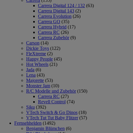
Carrera
(155)
Carrera Digital 124 / 132
(63)
Carrera Digital 143
(2)
Carrera Evolution
(26)
Carrera GO
(35)
Carrera Hybrid
(17)
Carrera RC
(26)
Carrera Zubehör
(9)
Carson
(14)
Dickie Toys
(122)
FleXtreme
(2)
Happy People
(45)
Hot Wheels
(21)
Jada
(6)
Lena
(43)
Majorette
(53)
Monster Jam
(10)
R/C Modelle und Zubehör
(150)
Carrera RC
(27)
Revell Control
(74)
Siku
(392)
VTech Switch & Go Dinos
(18)
VTech Tut Tut Baby Flitzer
(57)
Fernsehhelden
(1492)
Benjamin Blümchen
(6)