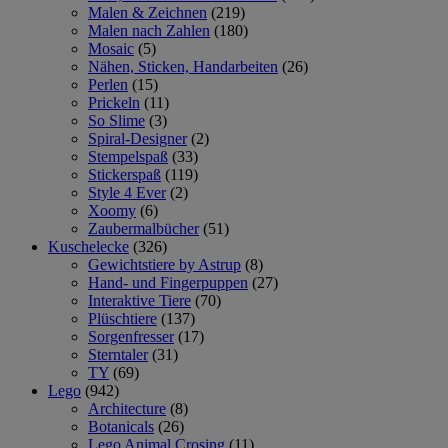
Malen & Zeichnen
(219)
Malen nach Zahlen
(180)
Mosaic
(5)
Nähen, Sticken, Handarbeiten
(26)
Perlen
(15)
Prickeln
(11)
So Slime
(3)
Spiral-Designer
(2)
Stempelspaß
(33)
Stickerspaß
(119)
Style 4 Ever
(2)
Xoomy
(6)
Zaubermalbücher
(51)
Kuschelecke
(326)
Gewichtstiere by Astrup
(8)
Hand- und Fingerpuppen
(27)
Interaktive Tiere
(70)
Plüschtiere
(137)
Sorgenfresser
(17)
Sterntaler
(31)
TY
(69)
Lego
(942)
Architecture
(8)
Botanicals
(26)
Lego Animal Crosing
(11)