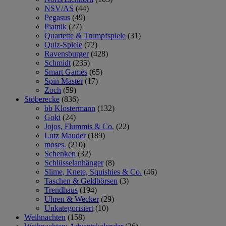
NSV/AS
(44)
Pegasus
(49)
Piatnik
(27)
Quartette & Trumpfspiele
(31)
Quiz-Spiele
(72)
Ravensburger
(428)
Schmidt
(235)
Smart Games
(65)
Spin Master
(17)
Zoch
(59)
Stöberecke
(836)
bb Klostermann
(132)
Goki
(24)
Jojos, Flummis & Co.
(22)
Lutz Mauder
(189)
moses.
(210)
Schenken
(32)
Schlüsselanhänger
(8)
Slime, Knete, Squishies & Co.
(46)
Taschen & Geldbörsen
(3)
Trendhaus
(194)
Uhren & Wecker
(29)
Unkategorisiert
(10)
Weihnachten
(158)