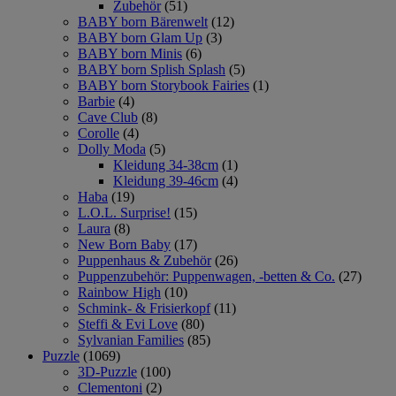
Zubehör
(51)
BABY born Bärenwelt
(12)
BABY born Glam Up
(3)
BABY born Minis
(6)
BABY born Splish Splash
(5)
BABY born Storybook Fairies
(1)
Barbie
(4)
Cave Club
(8)
Corolle
(4)
Dolly Moda
(5)
Kleidung 34-38cm
(1)
Kleidung 39-46cm
(4)
Haba
(19)
L.O.L. Surprise!
(15)
Laura
(8)
New Born Baby
(17)
Puppenhaus & Zubehör
(26)
Puppenzubehör: Puppenwagen, -betten & Co.
(27)
Rainbow High
(10)
Schmink- & Frisierkopf
(11)
Steffi & Evi Love
(80)
Sylvanian Families
(85)
Puzzle
(1069)
3D-Puzzle
(100)
Clementoni
(2)