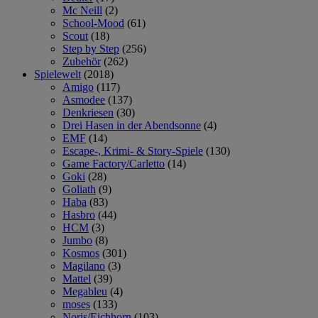
Mc Neill
(2)
School-Mood
(61)
Scout
(18)
Step by Step
(256)
Zubehör
(262)
Spielewelt
(2018)
Amigo
(117)
Asmodee
(137)
Denkriesen
(30)
Drei Hasen in der Abendsonne
(4)
EMF
(14)
Escape-, Krimi- & Story-Spiele
(130)
Game Factory/Carletto
(14)
Goki
(28)
Goliath
(9)
Haba
(83)
Hasbro
(44)
HCM
(3)
Jumbo
(8)
Kosmos
(301)
Magilano
(3)
Mattel
(39)
Megableu
(4)
moses
(133)
Noris/Eichhorn
(103)