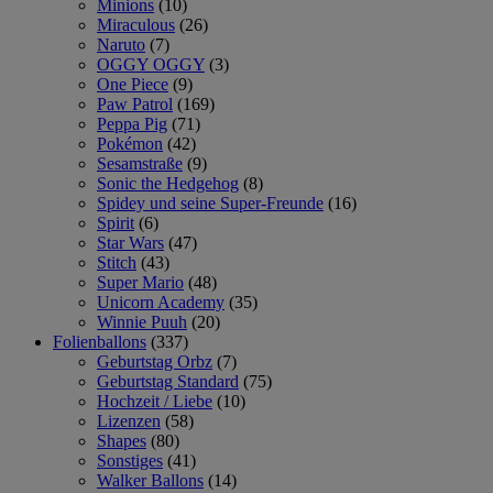
Minions
(10)
Miraculous
(26)
Naruto
(7)
OGGY OGGY
(3)
One Piece
(9)
Paw Patrol
(169)
Peppa Pig
(71)
Pokémon
(42)
Sesamstraße
(9)
Sonic the Hedgehog
(8)
Spidey und seine Super-Freunde
(16)
Spirit
(6)
Star Wars
(47)
Stitch
(43)
Super Mario
(48)
Unicorn Academy
(35)
Winnie Puuh
(20)
Folienballons
(337)
Geburtstag Orbz
(7)
Geburtstag Standard
(75)
Hochzeit / Liebe
(10)
Lizenzen
(58)
Shapes
(80)
Sonstiges
(41)
Walker Ballons
(14)