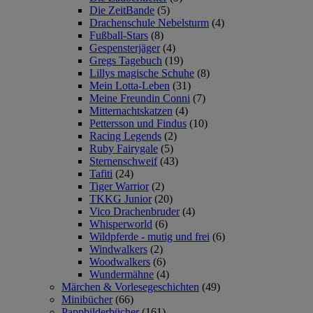
Die ZeitBande
(5)
Drachenschule Nebelsturm
(4)
Fußball-Stars
(8)
Gespensterjäger
(4)
Gregs Tagebuch
(19)
Lillys magische Schuhe
(8)
Mein Lotta-Leben
(31)
Meine Freundin Conni
(7)
Mitternachtskatzen
(4)
Pettersson und Findus
(10)
Racing Legends
(2)
Ruby Fairygale
(5)
Sternenschweif
(43)
Tafiti
(24)
Tiger Warrior
(2)
TKKG Junior
(20)
Vico Drachenbruder
(4)
Whisperworld
(6)
Wildpferde - mutig und frei
(6)
Windwalkers
(2)
Woodwalkers
(6)
Wundermähne
(4)
Märchen & Vorlesegeschichten
(49)
Minibücher
(66)
Pappbilderbücher
(161)