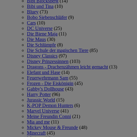
Bibi Blocksberg
(14)
Bibi und Tina
(10)
Bluey
(73)
Bobo Siebenschläfer
(9)
Cars
(10)
DC Universe
(25)
Die Biene Maja
(11)
Die Maus
(30)
Die Schlümpfe
(8)
Die Schule der magischen Tiere
(85)
Disney Classics
(97)
Disney Prinzessinnen
(103)
Dragons - Drachenzähmen leicht gemacht
(13)
Elefant und Hase
(14)
Feuerwehrmann Sam
(55)
Frozen - Die Eiskönigin
(45)
Gabby's Dollhouse
(43)
Harry Potter
(96)
Jurassic World
(15)
K-POP Demon Hunters
(6)
Marvel Universe
(41)
Meine Freundin Conni
(21)
Mia and me
(11)
Mickey Mouse & Freunde
(48)
Minecraft
(45)