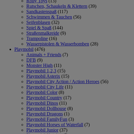
Rolly Toys
(13)
Rutschen, Schaukeln & Klettern
(39)
Sandkastenspaß
(117)
Schwimmen & Tauchen
(56)
Seifenblasen
(32)
Spiel & Spaß
(144)
Straßenmalkreide
(9)
Trampoline
(16)
Wasserpistolen & Wasserbomben
(28)
Playmobil
(476)
Animals + Friends
(7)
DFB
(9)
Monster High
(11)
Playmobil 1,2,3
(15)
Playmobil Asterix
(15)
Playmobil City Action / Action Heroes
(56)
Playmobil City Life
(11)
Playmobil Color
(8)
Playmobil Country
(17)
Playmobil Dinos
(11)
Playmobil Dollhouse
(8)
Playmobil Dragons
(1)
Playmobil FamilyFun
(3)
Playmobil Horses of Waterfall
(7)
Playmobil Junior
(37)