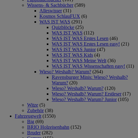
Wissens- & Sachbücher
(589)
Alleswisser
(31)
Kosmos SchlauFUX
(6)
WAS IST WAS
(291)
Quizblöcke
(25)
WAS IST WAS
(112)
WAS IST WAS Erstes Lesen
(46)
WAS IST WAS Erstes Lesen easy!
(21)
WAS IST WAS Junior
(47)
WAS IST WAS Kids
(4)
WAS IST WAS Meine Welt
(36)
WAS IST WAS Wissenschaften easy!
(11)
Wieso? Weshalb? Warum?
(264)
Ravensburger Minis: Wieso? Weshalb?
Warum?
(20)
Wieso? Weshalb? Warum?
(120)
Wieso? Weshalb? Warum? Erstleser
(17)
Wieso? Weshalb? Warum? Junior
(105)
Witze
(5)
Zubehör
(38)
Fahrzeugwelt
(1550)
Big
(69)
BRIO Holzeisenbahn
(152)
Bruder
(282)