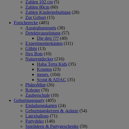
Zahlen 102 cm
(5)
Zahlen 80cm
(60)
Zahlen Kindergeburtstag
(28)
Zur Geburt
(15)
Forscherecke
(485)
Ausgrabungssets
(38)
Detektivausrüstung
(57)
Die drei ???
(40)
Experimentierkästen
(111)
Glibbi
(13)
Hex Bots
(10)
Naturentdecker
(216)
Haba Terra Kids
(35)
Kosmos
(23)
moses.
(104)
Scout & ADAC
(35)
PhänoMint
(26)
Roboter
(70)
Zauberschule
(10)
Geburtstagsparty
(405)
Einladungskarten
(24)
Geburtstagskerzen & -kränze
(54)
Latexballons
(71)
Partydeko
(140)
Spielideen & Partygeschenke
(59)