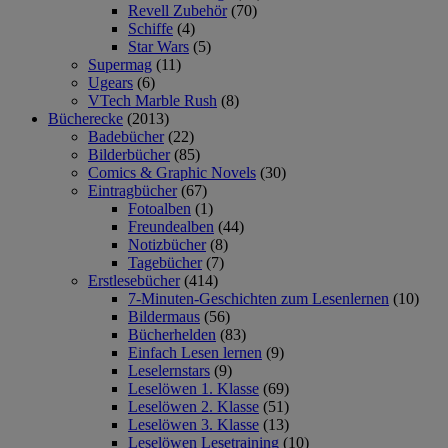
Revell Zubehör
(70)
Schiffe
(4)
Star Wars
(5)
Supermag
(11)
Ugears
(6)
VTech Marble Rush
(8)
Bücherecke
(2013)
Badebücher
(22)
Bilderbücher
(85)
Comics & Graphic Novels
(30)
Eintragbücher
(67)
Fotoalben
(1)
Freundealben
(44)
Notizbücher
(8)
Tagebücher
(7)
Erstlesebücher
(414)
7-Minuten-Geschichten zum Lesenlernen
(10)
Bildermaus
(56)
Bücherhelden
(83)
Einfach Lesen lernen
(9)
Leselernstars
(9)
Leselöwen 1. Klasse
(69)
Leselöwen 2. Klasse
(51)
Leselöwen 3. Klasse
(13)
Leselöwen Lesetraining
(10)