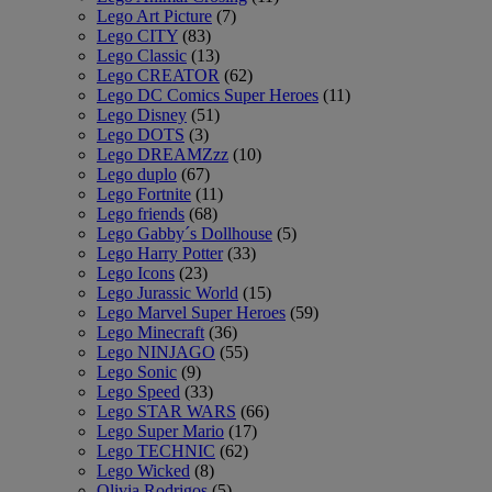
Lego Art Picture
(7)
Lego CITY
(83)
Lego Classic
(13)
Lego CREATOR
(62)
Lego DC Comics Super Heroes
(11)
Lego Disney
(51)
Lego DOTS
(3)
Lego DREAMZzz
(10)
Lego duplo
(67)
Lego Fortnite
(11)
Lego friends
(68)
Lego Gabby´s Dollhouse
(5)
Lego Harry Potter
(33)
Lego Icons
(23)
Lego Jurassic World
(15)
Lego Marvel Super Heroes
(59)
Lego Minecraft
(36)
Lego NINJAGO
(55)
Lego Sonic
(9)
Lego Speed
(33)
Lego STAR WARS
(66)
Lego Super Mario
(17)
Lego TECHNIC
(62)
Lego Wicked
(8)
Olivia Rodrigos
(5)