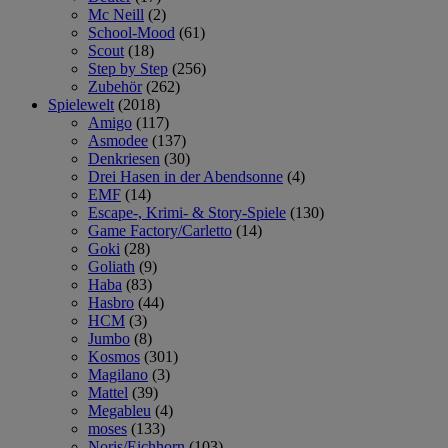
Mc Neill
(2)
School-Mood
(61)
Scout
(18)
Step by Step
(256)
Zubehör
(262)
Spielewelt
(2018)
Amigo
(117)
Asmodee
(137)
Denkriesen
(30)
Drei Hasen in der Abendsonne
(4)
EMF
(14)
Escape-, Krimi- & Story-Spiele
(130)
Game Factory/Carletto
(14)
Goki
(28)
Goliath
(9)
Haba
(83)
Hasbro
(44)
HCM
(3)
Jumbo
(8)
Kosmos
(301)
Magilano
(3)
Mattel
(39)
Megableu
(4)
moses
(133)
Noris/Eichhorn
(103)