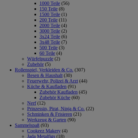
1000 Teile
(56)
150 Teile
(8)
1500 Teile
(1)
200 Teile
(11)
2000 Teile
(4)
3000 Teile
(2)
3x24 Teile
(6)
3x48 Teile
(7)
500 Teile
(3)
60 Teile
(4)
Würfelpuzzle
(2)
Zubehör
(5)
Rollenspiel, Verkleiden & Co.
(307)
Besen & Haushalt
(30)
Feuerwehr, Polizei & Arzt
(44)
Küche & Kaufladen
(91)
Zubehör Kaufladen
(45)
Zubehör Küche
(60)
Nerf
(12)
Prinzessin, Pirat, Ninja & Co.
(22)
Schminken & Frisieren
(21)
Werkzeug & Garten
(90)
Sammelspaß
(93)
Cookeez Makery
(4)
Jada Metalfigs
(18)