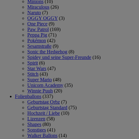
Minions
(10)
Miraculous
(26)
Naruto
(7)
OGGY OGGY
(3)
One Piece
(9)
Paw Patrol
(169)
Peppa Pig
(71)
Pokémon
(42)
Sesamstraße
(9)
Sonic the Hedgehog
(8)
Spidey und seine Super-Freunde
(16)
Spirit
(6)
Star Wars
(47)
Stitch
(43)
Super Mario
(48)
Unicorn Academy
(35)
Winnie Puuh
(20)
Folienballons
(337)
Geburtstag Orbz
(7)
Geburtstag Standard
(75)
Hochzeit / Liebe
(10)
Lizenzen
(58)
Shapes
(80)
Sonstiges
(41)
Walker Ballons
(14)