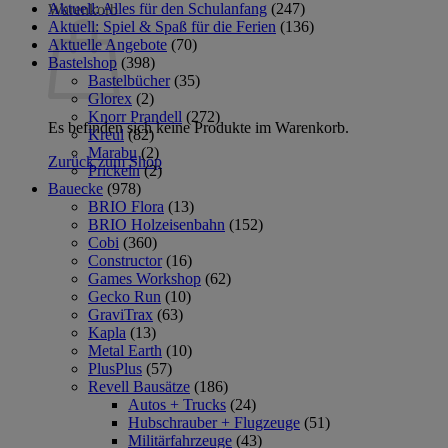
Aktuell: Alles für den Schulanfang
(247)
Warenkorb
Aktuell: Spiel & Spaß für die Ferien
(136)
Aktuelle Angebote
(70)
Bastelshop
(398)
Bastelbücher
(35)
Glorex
(2)
Knorr Prandell
(272)
Es befinden sich keine Produkte im Warenkorb.
Kreul
(82)
Marabu
(2)
Zurück zum Shop
Prickeln
(2)
Bauecke
(978)
BRIO Flora
(13)
BRIO Holzeisenbahn
(152)
Cobi
(360)
Constructor
(16)
Games Workshop
(62)
Gecko Run
(10)
GraviTrax
(63)
Kapla
(13)
Metal Earth
(10)
PlusPlus
(57)
Revell Bausätze
(186)
Autos + Trucks
(24)
Hubschrauber + Flugzeuge
(51)
Militärfahrzeuge
(43)