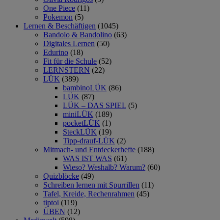
One Piece
(11)
Pokemon
(5)
Lernen & Beschäftigen
(1045)
Bandolo & Bandolino
(63)
Digitales Lernen
(50)
Edurino
(18)
Fit für die Schule
(52)
LERNSTERN
(22)
LÜK
(389)
bambinoLÜK
(86)
LÜK
(87)
LÜK – DAS SPIEL
(5)
miniLÜK
(189)
pocketLÜK
(1)
SteckLÜK
(19)
Tipp-drauf-LÜK
(2)
Mitmach- und Entdeckerhefte
(188)
WAS IST WAS
(61)
Wieso? Weshalb? Warum?
(60)
Quizblöcke
(49)
Schreiben lernen mit Spurrillen
(11)
Tafel, Kreide, Rechenrahmen
(45)
tiptoi
(119)
ÜBEN
(12)