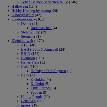
Teller, Becher, Servietten & Co
(146)
Halloween
(114)
Hobby Horsing by Astrup
(26)
Kindergeschirr
(42)
Kinderrucksäcke
(61)
Deuter
(21)
Bauchtaschen
(4)
Step by Step
(39)
Sterntaler
(1)
Kleinkindwelt
(1172)
ABC
(40)
BABY born & Annabell
(24)
BRIO
(182)
Eichhorn
(110)
Fisher-Price
(32)
Goki
(110)
Holztiger Tiere/Figuren
(1)
Haba
(32)
Kleinkind
(4)
Kullerbü
(5)
Little Friends
(6)
Puppen
(9)
Happy People
(30)
Lena/SES
(50)
moses.
(19)