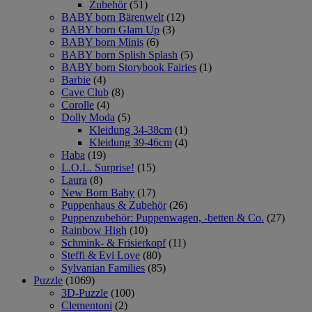
Zubehör
(51)
BABY born Bärenwelt
(12)
BABY born Glam Up
(3)
BABY born Minis
(6)
BABY born Splish Splash
(5)
BABY born Storybook Fairies
(1)
Barbie
(4)
Cave Club
(8)
Corolle
(4)
Dolly Moda
(5)
Kleidung 34-38cm
(1)
Kleidung 39-46cm
(4)
Haba
(19)
L.O.L. Surprise!
(15)
Laura
(8)
New Born Baby
(17)
Puppenhaus & Zubehör
(26)
Puppenzubehör: Puppenwagen, -betten & Co.
(27)
Rainbow High
(10)
Schmink- & Frisierkopf
(11)
Steffi & Evi Love
(80)
Sylvanian Families
(85)
Puzzle
(1069)
3D-Puzzle
(100)
Clementoni
(2)