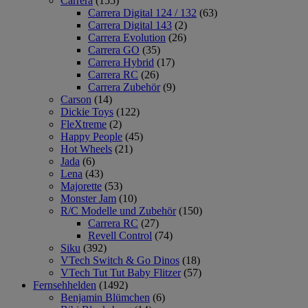
Carrera
(155)
Carrera Digital 124 / 132
(63)
Carrera Digital 143
(2)
Carrera Evolution
(26)
Carrera GO
(35)
Carrera Hybrid
(17)
Carrera RC
(26)
Carrera Zubehör
(9)
Carson
(14)
Dickie Toys
(122)
FleXtreme
(2)
Happy People
(45)
Hot Wheels
(21)
Jada
(6)
Lena
(43)
Majorette
(53)
Monster Jam
(10)
R/C Modelle und Zubehör
(150)
Carrera RC
(27)
Revell Control
(74)
Siku
(392)
VTech Switch & Go Dinos
(18)
VTech Tut Tut Baby Flitzer
(57)
Fernsehhelden
(1492)
Benjamin Blümchen
(6)