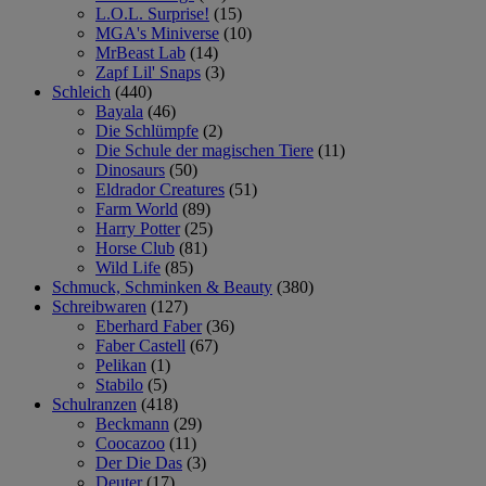
L.O.L. Surprise!
(15)
MGA's Miniverse
(10)
MrBeast Lab
(14)
Zapf Lil' Snaps
(3)
Schleich
(440)
Bayala
(46)
Die Schlümpfe
(2)
Die Schule der magischen Tiere
(11)
Dinosaurs
(50)
Eldrador Creatures
(51)
Farm World
(89)
Harry Potter
(25)
Horse Club
(81)
Wild Life
(85)
Schmuck, Schminken & Beauty
(380)
Schreibwaren
(127)
Eberhard Faber
(36)
Faber Castell
(67)
Pelikan
(1)
Stabilo
(5)
Schulranzen
(418)
Beckmann
(29)
Coocazoo
(11)
Der Die Das
(3)
Deuter
(17)