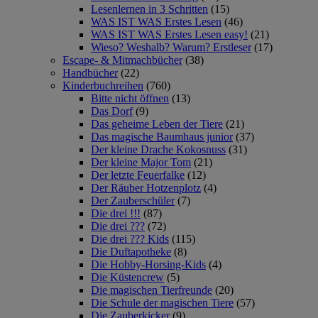
Lesenlernen in 3 Schritten
(15)
WAS IST WAS Erstes Lesen
(46)
WAS IST WAS Erstes Lesen easy!
(21)
Wieso? Weshalb? Warum? Erstleser
(17)
Escape- & Mitmachbücher
(38)
Handbücher
(22)
Kinderbuchreihen
(760)
Bitte nicht öffnen
(13)
Das Dorf
(9)
Das geheime Leben der Tiere
(21)
Das magische Baumhaus junior
(37)
Der kleine Drache Kokosnuss
(31)
Der kleine Major Tom
(21)
Der letzte Feuerfalke
(12)
Der Räuber Hotzenplotz
(4)
Der Zauberschüler
(7)
Die drei !!!
(87)
Die drei ???
(72)
Die drei ??? Kids
(115)
Die Duftapotheke
(8)
Die Hobby-Horsing-Kids
(4)
Die Küstencrew
(5)
Die magischen Tierfreunde
(20)
Die Schule der magischen Tiere
(57)
Die Zauberkicker
(9)