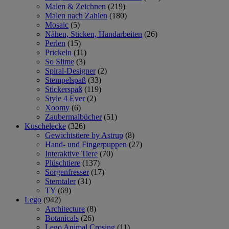
Malen & Zeichnen
(219)
Malen nach Zahlen
(180)
Mosaic
(5)
Nähen, Sticken, Handarbeiten
(26)
Perlen
(15)
Prickeln
(11)
So Slime
(3)
Spiral-Designer
(2)
Stempelspaß
(33)
Stickerspaß
(119)
Style 4 Ever
(2)
Xoomy
(6)
Zaubermalbücher
(51)
Kuschelecke
(326)
Gewichtstiere by Astrup
(8)
Hand- und Fingerpuppen
(27)
Interaktive Tiere
(70)
Plüschtiere
(137)
Sorgenfresser
(17)
Sterntaler
(31)
TY
(69)
Lego
(942)
Architecture
(8)
Botanicals
(26)
Lego Animal Crosing
(11)