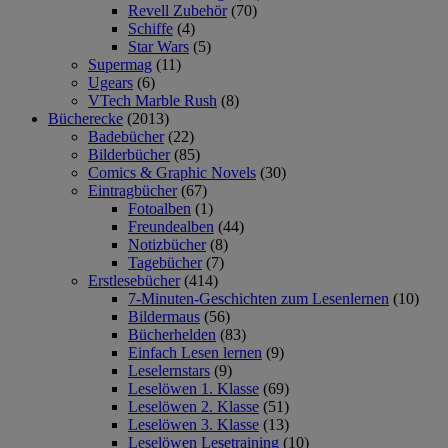
Revell Zubehör
(70)
Schiffe
(4)
Star Wars
(5)
Supermag
(11)
Ugears
(6)
VTech Marble Rush
(8)
Bücherecke
(2013)
Badebücher
(22)
Bilderbücher
(85)
Comics & Graphic Novels
(30)
Eintragbücher
(67)
Fotoalben
(1)
Freundealben
(44)
Notizbücher
(8)
Tagebücher
(7)
Erstlesebücher
(414)
7-Minuten-Geschichten zum Lesenlernen
(10)
Bildermaus
(56)
Bücherhelden
(83)
Einfach Lesen lernen
(9)
Leselernstars
(9)
Leselöwen 1. Klasse
(69)
Leselöwen 2. Klasse
(51)
Leselöwen 3. Klasse
(13)
Leselöwen Lesetraining
(10)