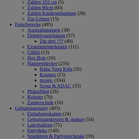
Zahlen 102 cm
(5)
Zahlen 80cm
(60)
Zahlen Kindergeburtstag
(28)
Zur Geburt
(15)
Forscherecke
(485)
Ausgrabungssets
(38)
Detektivausrüstung
(57)
Die drei ???
(40)
Experimentierkästen
(111)
Glibbi
(13)
Hex Bots
(10)
Naturentdecker
(216)
Haba Terra Kids
(35)
Kosmos
(23)
moses.
(104)
Scout & ADAC
(35)
PhänoMint
(26)
Roboter
(70)
Zauberschule
(10)
Geburtstagsparty
(405)
Einladungskarten
(24)
Geburtstagskerzen & -kränze
(54)
Latexballons
(71)
Partydeko
(140)
Spielideen & Partygeschenke
(59)