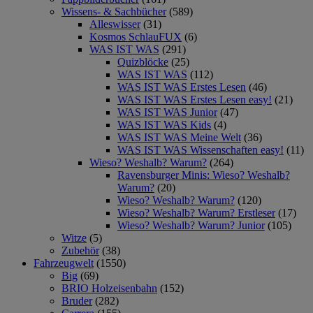
Wissens- & Sachbücher
(589)
Alleswisser
(31)
Kosmos SchlauFUX
(6)
WAS IST WAS
(291)
Quizblöcke
(25)
WAS IST WAS
(112)
WAS IST WAS Erstes Lesen
(46)
WAS IST WAS Erstes Lesen easy!
(21)
WAS IST WAS Junior
(47)
WAS IST WAS Kids
(4)
WAS IST WAS Meine Welt
(36)
WAS IST WAS Wissenschaften easy!
(11)
Wieso? Weshalb? Warum?
(264)
Ravensburger Minis: Wieso? Weshalb?
Warum?
(20)
Wieso? Weshalb? Warum?
(120)
Wieso? Weshalb? Warum? Erstleser
(17)
Wieso? Weshalb? Warum? Junior
(105)
Witze
(5)
Zubehör
(38)
Fahrzeugwelt
(1550)
Big
(69)
BRIO Holzeisenbahn
(152)
Bruder
(282)