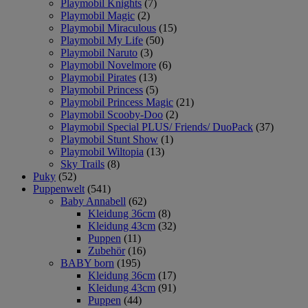
Playmobil Knights
(7)
Playmobil Magic
(2)
Playmobil Miraculous
(15)
Playmobil My Life
(50)
Playmobil Naruto
(3)
Playmobil Novelmore
(6)
Playmobil Pirates
(13)
Playmobil Princess
(5)
Playmobil Princess Magic
(21)
Playmobil Scooby-Doo
(2)
Playmobil Special PLUS/ Friends/ DuoPack
(37)
Playmobil Stunt Show
(1)
Playmobil Wiltopia
(13)
Sky Trails
(8)
Puky
(52)
Puppenwelt
(541)
Baby Annabell
(62)
Kleidung 36cm
(8)
Kleidung 43cm
(32)
Puppen
(11)
Zubehör
(16)
BABY born
(195)
Kleidung 36cm
(17)
Kleidung 43cm
(91)
Puppen
(44)