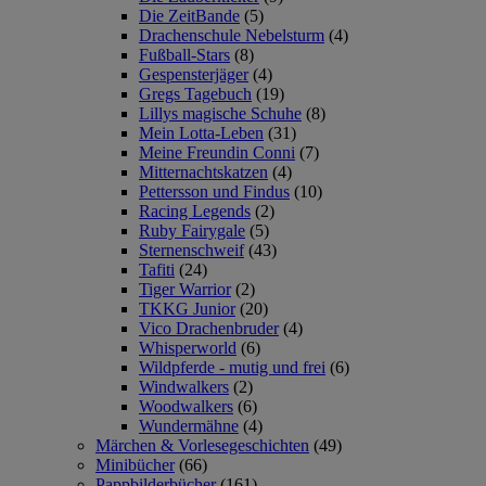
Die ZeitBande
(5)
Drachenschule Nebelsturm
(4)
Fußball-Stars
(8)
Gespensterjäger
(4)
Gregs Tagebuch
(19)
Lillys magische Schuhe
(8)
Mein Lotta-Leben
(31)
Meine Freundin Conni
(7)
Mitternachtskatzen
(4)
Pettersson und Findus
(10)
Racing Legends
(2)
Ruby Fairygale
(5)
Sternenschweif
(43)
Tafiti
(24)
Tiger Warrior
(2)
TKKG Junior
(20)
Vico Drachenbruder
(4)
Whisperworld
(6)
Wildpferde - mutig und frei
(6)
Windwalkers
(2)
Woodwalkers
(6)
Wundermähne
(4)
Märchen & Vorlesegeschichten
(49)
Minibücher
(66)
Pappbilderbücher
(161)