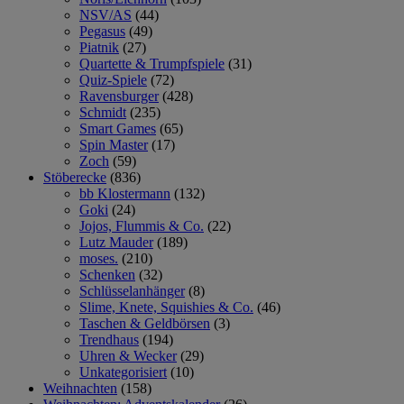
NSV/AS
(44)
Pegasus
(49)
Piatnik
(27)
Quartette & Trumpfspiele
(31)
Quiz-Spiele
(72)
Ravensburger
(428)
Schmidt
(235)
Smart Games
(65)
Spin Master
(17)
Zoch
(59)
Stöberecke
(836)
bb Klostermann
(132)
Goki
(24)
Jojos, Flummis & Co.
(22)
Lutz Mauder
(189)
moses.
(210)
Schenken
(32)
Schlüsselanhänger
(8)
Slime, Knete, Squishies & Co.
(46)
Taschen & Geldbörsen
(3)
Trendhaus
(194)
Uhren & Wecker
(29)
Unkategorisiert
(10)
Weihnachten
(158)