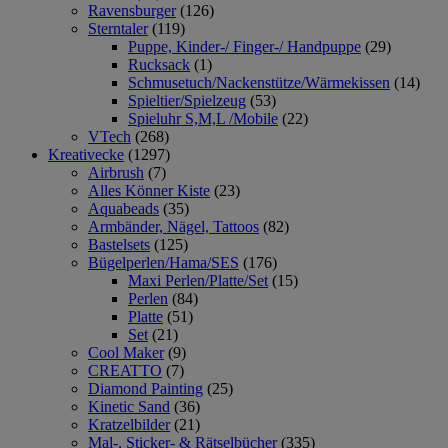
Ravensburger
(126)
Sterntaler
(119)
Puppe, Kinder-/ Finger-/ Handpuppe
(29)
Rucksack
(1)
Schmusetuch/Nackenstütze/Wärmekissen
(14)
Spieltier/Spielzeug
(53)
Spieluhr S,M,L /Mobile
(22)
VTech
(268)
Kreativecke
(1297)
Airbrush
(7)
Alles Könner Kiste
(23)
Aquabeads
(35)
Armbänder, Nägel, Tattoos
(82)
Bastelsets
(125)
Bügelperlen/Hama/SES
(176)
Maxi Perlen/Platte/Set
(15)
Perlen
(84)
Platte
(51)
Set
(21)
Cool Maker
(9)
CREATTO
(7)
Diamond Painting
(25)
Kinetic Sand
(36)
Kratzelbilder
(21)
Mal-, Sticker- & Rätselbücher
(335)