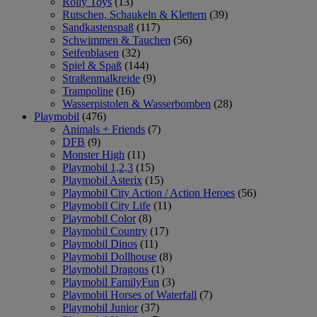
Rolly Toys
(13)
Rutschen, Schaukeln & Klettern
(39)
Sandkastenspaß
(117)
Schwimmen & Tauchen
(56)
Seifenblasen
(32)
Spiel & Spaß
(144)
Straßenmalkreide
(9)
Trampoline
(16)
Wasserpistolen & Wasserbomben
(28)
Playmobil
(476)
Animals + Friends
(7)
DFB
(9)
Monster High
(11)
Playmobil 1,2,3
(15)
Playmobil Asterix
(15)
Playmobil City Action / Action Heroes
(56)
Playmobil City Life
(11)
Playmobil Color
(8)
Playmobil Country
(17)
Playmobil Dinos
(11)
Playmobil Dollhouse
(8)
Playmobil Dragons
(1)
Playmobil FamilyFun
(3)
Playmobil Horses of Waterfall
(7)
Playmobil Junior
(37)