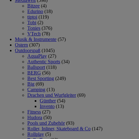
Mediawelt
(598)
Bitzee
(4)
Edurino
(18)
tiptoi
(119)
Tobi
(2)
Tonies
(376)
VTech
(78)
Musik & Instrumente
(57)
Ostern
(307)
Outdoorspaß
(1045)
AquaPlay
(27)
Authentic Sports
(34)
Ballsport
(118)
BERG
(56)
Best Sporting
(249)
Big
(69)
Camping
(13)
Drachen und Wurfgleiter
(69)
Günther
(54)
Invento
(13)
Fitness
(27)
Hudora
(50)
Pools und Zubehör
(93)
Roller, Inliner, Skateboard & Co
(147)
Rollplay
(5)