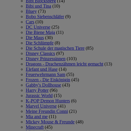
Bibi Blocksberg
(14)
Bibi und Tina
(10)
Bluey
(73)
Bobo Siebenschläfer
(9)
Cars
(10)
DC Universe
(25)
Die Biene Maja
(11)
Die Maus
(30)
Die Schlümpfe
(8)
Die Schule der magischen Tiere
(85)
Disney Classics
(97)
Disney Prinzessinnen
(103)
Dragons - Drachenzähmen leicht gemacht
(13)
Elefant und Hase
(14)
Feuerwehrmann Sam
(55)
Frozen - Die Eiskönigin
(45)
Gabby's Dollhouse
(43)
Harry Potter
(96)
Jurassic World
(15)
K-POP Demon Hunters
(6)
Marvel Universe
(41)
Meine Freundin Conni
(21)
Mia and me
(11)
Mickey Mouse & Freunde
(48)
Minecraft
(45)