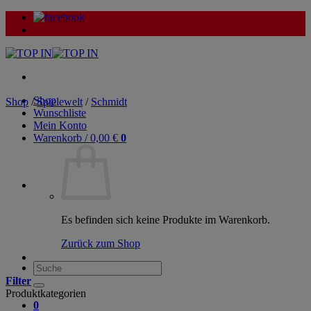
Zum
Inhalt
springen
Shop
Shop
/
Spielewelt
/
Schmidt
Wunschliste
Mein Konto
Warenkorb /
0,00
€
0
Es befinden sich keine Produkte im Warenkorb.
Zurück zum Shop
Suche
nach:
Filter
Produktkategorien
0