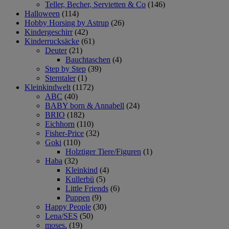
Teller, Becher, Servietten & Co
(146)
Halloween
(114)
Hobby Horsing by Astrup
(26)
Kindergeschirr
(42)
Kinderrucksäcke
(61)
Deuter
(21)
Bauchtaschen
(4)
Step by Step
(39)
Sterntaler
(1)
Kleinkindwelt
(1172)
ABC
(40)
BABY born & Annabell
(24)
BRIO
(182)
Eichhorn
(110)
Fisher-Price
(32)
Goki
(110)
Holztiger Tiere/Figuren
(1)
Haba
(32)
Kleinkind
(4)
Kullerbü
(5)
Little Friends
(6)
Puppen
(9)
Happy People
(30)
Lena/SES
(50)
moses.
(19)