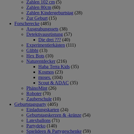
Zahlen 102 cm
(5)
Zahlen 80cm
(60)
Zahlen Kindergeburtstag
(28)
Zur Geburt
(15)
Forscherecke
(485)
Ausgrabungssets
(38)
Detektivausrüstung
(57)
Die drei ???
(40)
Experimentierkästen
(111)
Glibbi
(13)
Hex Bots
(10)
Naturentdecker
(216)
Haba Terra Kids
(35)
Kosmos
(23)
moses.
(104)
Scout & ADAC
(35)
PhänoMint
(26)
Roboter
(70)
Zauberschule
(10)
Geburtstagsparty
(405)
Einladungskarten
(24)
Geburtstagskerzen & -kränze
(54)
Latexballons
(71)
Partydeko
(140)
Spielideen & Partygeschenke
(59)