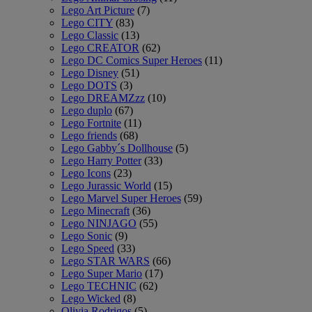
Lego Art Picture
(7)
Lego CITY
(83)
Lego Classic
(13)
Lego CREATOR
(62)
Lego DC Comics Super Heroes
(11)
Lego Disney
(51)
Lego DOTS
(3)
Lego DREAMZzz
(10)
Lego duplo
(67)
Lego Fortnite
(11)
Lego friends
(68)
Lego Gabby´s Dollhouse
(5)
Lego Harry Potter
(33)
Lego Icons
(23)
Lego Jurassic World
(15)
Lego Marvel Super Heroes
(59)
Lego Minecraft
(36)
Lego NINJAGO
(55)
Lego Sonic
(9)
Lego Speed
(33)
Lego STAR WARS
(66)
Lego Super Mario
(17)
Lego TECHNIC
(62)
Lego Wicked
(8)
Olivia Rodrigos
(5)