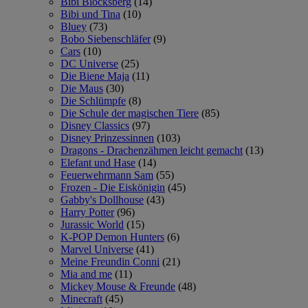
Bibi Blocksberg
(14)
Bibi und Tina
(10)
Bluey
(73)
Bobo Siebenschläfer
(9)
Cars
(10)
DC Universe
(25)
Die Biene Maja
(11)
Die Maus
(30)
Die Schlümpfe
(8)
Die Schule der magischen Tiere
(85)
Disney Classics
(97)
Disney Prinzessinnen
(103)
Dragons - Drachenzähmen leicht gemacht
(13)
Elefant und Hase
(14)
Feuerwehrmann Sam
(55)
Frozen - Die Eiskönigin
(45)
Gabby's Dollhouse
(43)
Harry Potter
(96)
Jurassic World
(15)
K-POP Demon Hunters
(6)
Marvel Universe
(41)
Meine Freundin Conni
(21)
Mia and me
(11)
Mickey Mouse & Freunde
(48)
Minecraft
(45)