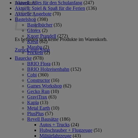
Aktuell: Alles für den Schulanfang
(247)
Warenkorb
Aktuell: Spiel & Spaß für die Ferien
(136)
Aktuelle Angebote
(70)
Bastelshop
(398)
Bastelbücher
(35)
Glorex
(2)
Knorr Prandell
(272)
Es befinden sich keine Produkte im Warenkorb.
Kreul
(82)
Marabu
(2)
Zurück zum Shop
Prickeln
(2)
Bauecke
(978)
BRIO Flora
(13)
BRIO Holzeisenbahn
(152)
Cobi
(360)
Constructor
(16)
Games Workshop
(62)
Gecko Run
(10)
GraviTrax
(63)
Kapla
(13)
Metal Earth
(10)
PlusPlus
(57)
Revell Bausätze
(186)
Autos + Trucks
(24)
Hubschrauber + Flugzeuge
(51)
Militärfahrzeuge
(43)