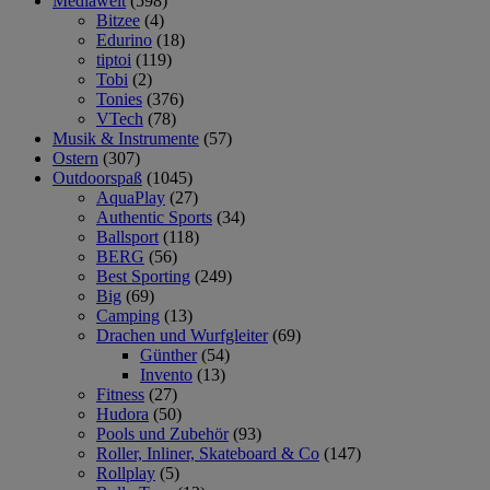
Mediawelt
(598)
Bitzee
(4)
Edurino
(18)
tiptoi
(119)
Tobi
(2)
Tonies
(376)
VTech
(78)
Musik & Instrumente
(57)
Ostern
(307)
Outdoorspaß
(1045)
AquaPlay
(27)
Authentic Sports
(34)
Ballsport
(118)
BERG
(56)
Best Sporting
(249)
Big
(69)
Camping
(13)
Drachen und Wurfgleiter
(69)
Günther
(54)
Invento
(13)
Fitness
(27)
Hudora
(50)
Pools und Zubehör
(93)
Roller, Inliner, Skateboard & Co
(147)
Rollplay
(5)