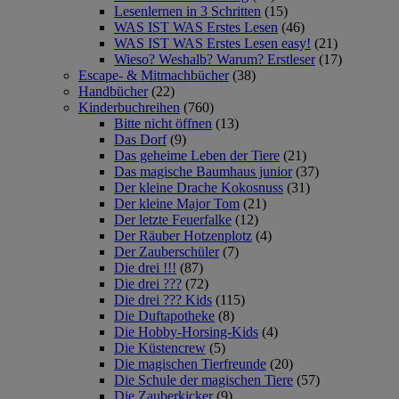
Lesenlernen in 3 Schritten
(15)
WAS IST WAS Erstes Lesen
(46)
WAS IST WAS Erstes Lesen easy!
(21)
Wieso? Weshalb? Warum? Erstleser
(17)
Escape- & Mitmachbücher
(38)
Handbücher
(22)
Kinderbuchreihen
(760)
Bitte nicht öffnen
(13)
Das Dorf
(9)
Das geheime Leben der Tiere
(21)
Das magische Baumhaus junior
(37)
Der kleine Drache Kokosnuss
(31)
Der kleine Major Tom
(21)
Der letzte Feuerfalke
(12)
Der Räuber Hotzenplotz
(4)
Der Zauberschüler
(7)
Die drei !!!
(87)
Die drei ???
(72)
Die drei ??? Kids
(115)
Die Duftapotheke
(8)
Die Hobby-Horsing-Kids
(4)
Die Küstencrew
(5)
Die magischen Tierfreunde
(20)
Die Schule der magischen Tiere
(57)
Die Zauberkicker
(9)