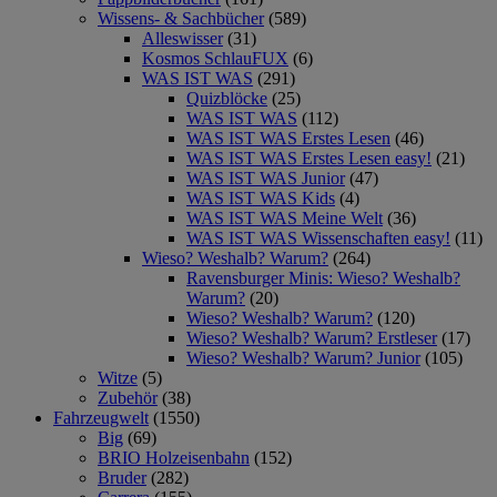
Wissens- & Sachbücher
(589)
Alleswisser
(31)
Kosmos SchlauFUX
(6)
WAS IST WAS
(291)
Quizblöcke
(25)
WAS IST WAS
(112)
WAS IST WAS Erstes Lesen
(46)
WAS IST WAS Erstes Lesen easy!
(21)
WAS IST WAS Junior
(47)
WAS IST WAS Kids
(4)
WAS IST WAS Meine Welt
(36)
WAS IST WAS Wissenschaften easy!
(11)
Wieso? Weshalb? Warum?
(264)
Ravensburger Minis: Wieso? Weshalb?
Warum?
(20)
Wieso? Weshalb? Warum?
(120)
Wieso? Weshalb? Warum? Erstleser
(17)
Wieso? Weshalb? Warum? Junior
(105)
Witze
(5)
Zubehör
(38)
Fahrzeugwelt
(1550)
Big
(69)
BRIO Holzeisenbahn
(152)
Bruder
(282)