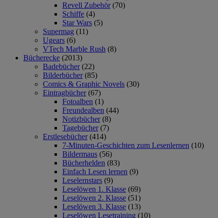
Revell Zubehör
(70)
Schiffe
(4)
Star Wars
(5)
Supermag
(11)
Ugears
(6)
VTech Marble Rush
(8)
Bücherecke
(2013)
Badebücher
(22)
Bilderbücher
(85)
Comics & Graphic Novels
(30)
Eintragbücher
(67)
Fotoalben
(1)
Freundealben
(44)
Notizbücher
(8)
Tagebücher
(7)
Erstlesebücher
(414)
7-Minuten-Geschichten zum Lesenlernen
(10)
Bildermaus
(56)
Bücherhelden
(83)
Einfach Lesen lernen
(9)
Leselernstars
(9)
Leselöwen 1. Klasse
(69)
Leselöwen 2. Klasse
(51)
Leselöwen 3. Klasse
(13)
Leselöwen Lesetraining
(10)