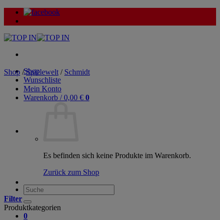
Zum
Inhalt
springen
Shop
Shop
/
Spielewelt
/
Schmidt
Wunschliste
Mein Konto
Warenkorb /
0,00
€
0
Es befinden sich keine Produkte im Warenkorb.
Zurück zum Shop
Suche
nach:
Filter
Produktkategorien
0