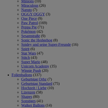
Minions
(10)
Miraculous
(26)
Naruto
(7)
OGGY OGGY
(3)
One Piece
(9)
Paw Patrol
(169)
Peppa Pig
(71)
Pokémon
(42)
Sesamstraße
(9)
Sonic the Hedgehog
(8)
Spidey und seine Super-Freunde
(16)
Spirit
(6)
Star Wars
(47)
Stitch
(43)
Super Mario
(48)
Unicorn Academy
(35)
Winnie Puuh
(20)
Folienballons
(337)
Geburtstag Orbz
(7)
Geburtstag Standard
(75)
Hochzeit / Liebe
(10)
Lizenzen
(58)
Shapes
(80)
Sonstiges
(41)
Walker Ballons
(14)