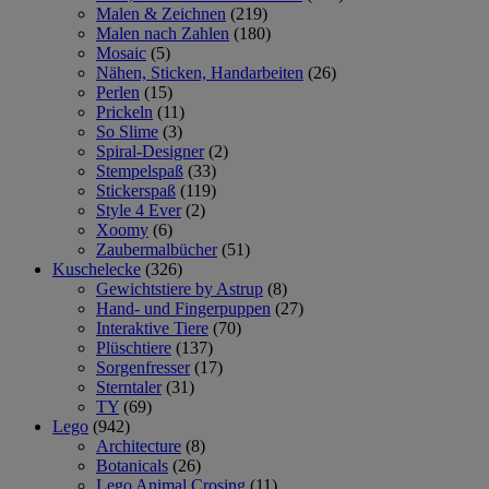
Malen & Zeichnen
(219)
Malen nach Zahlen
(180)
Mosaic
(5)
Nähen, Sticken, Handarbeiten
(26)
Perlen
(15)
Prickeln
(11)
So Slime
(3)
Spiral-Designer
(2)
Stempelspaß
(33)
Stickerspaß
(119)
Style 4 Ever
(2)
Xoomy
(6)
Zaubermalbücher
(51)
Kuschelecke
(326)
Gewichtstiere by Astrup
(8)
Hand- und Fingerpuppen
(27)
Interaktive Tiere
(70)
Plüschtiere
(137)
Sorgenfresser
(17)
Sterntaler
(31)
TY
(69)
Lego
(942)
Architecture
(8)
Botanicals
(26)
Lego Animal Crosing
(11)