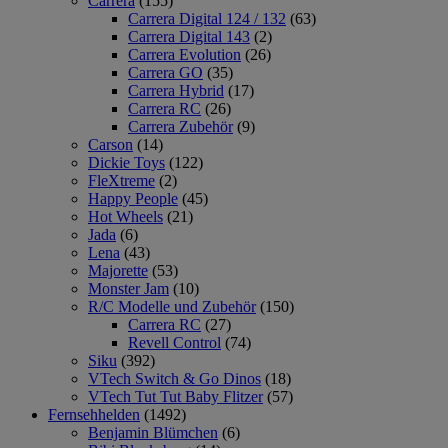
Carrera
(155)
Carrera Digital 124 / 132
(63)
Carrera Digital 143
(2)
Carrera Evolution
(26)
Carrera GO
(35)
Carrera Hybrid
(17)
Carrera RC
(26)
Carrera Zubehör
(9)
Carson
(14)
Dickie Toys
(122)
FleXtreme
(2)
Happy People
(45)
Hot Wheels
(21)
Jada
(6)
Lena
(43)
Majorette
(53)
Monster Jam
(10)
R/C Modelle und Zubehör
(150)
Carrera RC
(27)
Revell Control
(74)
Siku
(392)
VTech Switch & Go Dinos
(18)
VTech Tut Tut Baby Flitzer
(57)
Fernsehhelden
(1492)
Benjamin Blümchen
(6)