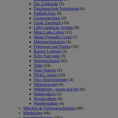
Die ZeitBande
(5)
Drachenschule Nebelsturm
(4)
Fußball-Stars
(8)
Gespensterjäger
(4)
Gregs Tagebuch
(19)
Lillys magische Schuhe
(8)
Mein Lotta-Leben
(31)
Meine Freundin Conni
(7)
Mitternachtskatzen
(4)
Pettersson und Findus
(10)
Racing Legends
(2)
Ruby Fairygale
(5)
Sternenschweif
(43)
Tafiti
(24)
Tiger Warrior
(2)
TKKG Junior
(20)
Vico Drachenbruder
(4)
Whisperworld
(6)
Wildpferde - mutig und frei
(6)
Windwalkers
(2)
Woodwalkers
(6)
Wundermähne
(4)
Märchen & Vorlesegeschichten
(49)
Minibücher
(66)
Pappbilderbücher
(161)