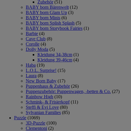
Zubehör
(51)
BABY born Bärenwelt
(12)
BABY born Glam Up
(3)
BABY born Minis
(6)
BABY born Splish Splash
(5)
BABY born Storybook Fairies
(1)
Barbie
(4)
Cave Club
(8)
Corolle
(4)
Dolly Moda
(5)
Kleidung 34-38cm
(1)
Kleidung 39-46cm
(4)
Haba
(19)
L.O.L. Surprise!
(15)
Laura
(8)
New Born Baby
(17)
Puppenhaus & Zubehör
(26)
Puppenzubehör: Puppenwagen, -betten & Co.
(27)
Rainbow High
(10)
Schmink- & Frisierkopf
(11)
Steffi & Evi Love
(80)
Sylvanian Families
(85)
Puzzle
(1069)
3D-Puzzle
(100)
Clementoni
(2)