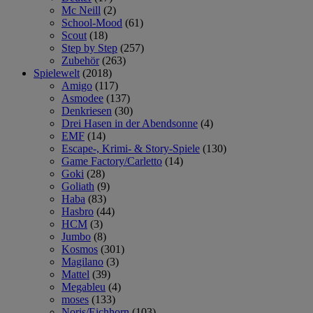
Mc Neill
(2)
School-Mood
(61)
Scout
(18)
Step by Step
(257)
Zubehör
(263)
Spielewelt
(2018)
Amigo
(117)
Asmodee
(137)
Denkriesen
(30)
Drei Hasen in der Abendsonne
(4)
EMF
(14)
Escape-, Krimi- & Story-Spiele
(130)
Game Factory/Carletto
(14)
Goki
(28)
Goliath
(9)
Haba
(83)
Hasbro
(44)
HCM
(3)
Jumbo
(8)
Kosmos
(301)
Magilano
(3)
Mattel
(39)
Megableu
(4)
moses
(133)
Noris/Eichhorn
(103)