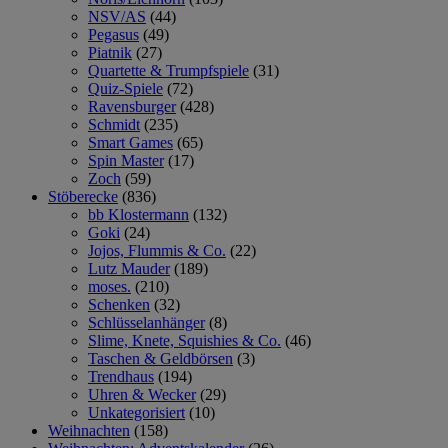
NSV/AS
(44)
Pegasus
(49)
Piatnik
(27)
Quartette & Trumpfspiele
(31)
Quiz-Spiele
(72)
Ravensburger
(428)
Schmidt
(235)
Smart Games
(65)
Spin Master
(17)
Zoch
(59)
Stöberecke
(836)
bb Klostermann
(132)
Goki
(24)
Jojos, Flummis & Co.
(22)
Lutz Mauder
(189)
moses.
(210)
Schenken
(32)
Schlüsselanhänger
(8)
Slime, Knete, Squishies & Co.
(46)
Taschen & Geldbörsen
(3)
Trendhaus
(194)
Uhren & Wecker
(29)
Unkategorisiert
(10)
Weihnachten
(158)