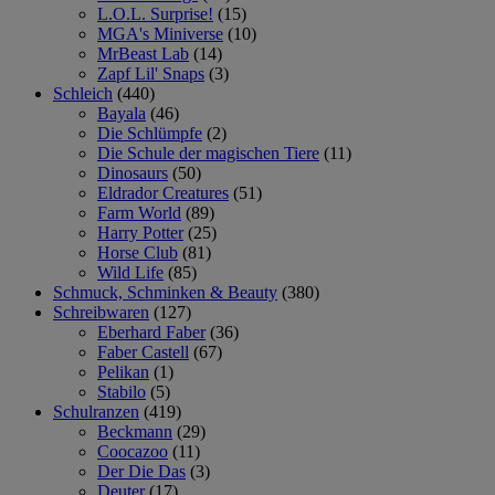
L.O.L. Surprise!
(15)
MGA's Miniverse
(10)
MrBeast Lab
(14)
Zapf Lil' Snaps
(3)
Schleich
(440)
Bayala
(46)
Die Schlümpfe
(2)
Die Schule der magischen Tiere
(11)
Dinosaurs
(50)
Eldrador Creatures
(51)
Farm World
(89)
Harry Potter
(25)
Horse Club
(81)
Wild Life
(85)
Schmuck, Schminken & Beauty
(380)
Schreibwaren
(127)
Eberhard Faber
(36)
Faber Castell
(67)
Pelikan
(1)
Stabilo
(5)
Schulranzen
(419)
Beckmann
(29)
Coocazoo
(11)
Der Die Das
(3)
Deuter
(17)