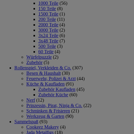
1000 Teile
(56)
150 Teile
(8)
1500 Teile
(1)
200 Teile
(11)
2000 Teile
(4)
3000 Teile
(2)
3x24 Teile
(6)
3x48 Teile
(7)
500 Teile
(3)
60 Teile
(4)
Würfelpuzzle
(2)
Zubehör
(5)
Rollenspiel, Verkleiden & Co.
(307)
Besen & Haushalt
(30)
Feuerwehr, Polizei & Arzt
(44)
Küche & Kaufladen
(91)
Zubehör Kaufladen
(45)
Zubehör Küche
(60)
Nerf
(12)
Prinzessin, Pirat, Ninja & Co.
(22)
Schminken & Frisieren
(21)
Werkzeug & Garten
(90)
Sammelspaß
(93)
Cookeez Makery
(4)
Jada Metalfigs
(18)