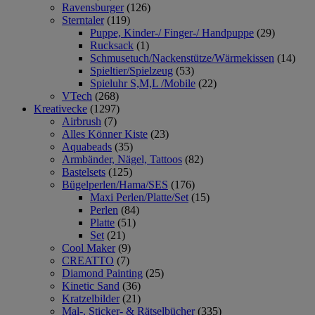
Ravensburger
(126)
Sterntaler
(119)
Puppe, Kinder-/ Finger-/ Handpuppe
(29)
Rucksack
(1)
Schmusetuch/Nackenstütze/Wärmekissen
(14)
Spieltier/Spielzeug
(53)
Spieluhr S,M,L /Mobile
(22)
VTech
(268)
Kreativecke
(1297)
Airbrush
(7)
Alles Könner Kiste
(23)
Aquabeads
(35)
Armbänder, Nägel, Tattoos
(82)
Bastelsets
(125)
Bügelperlen/Hama/SES
(176)
Maxi Perlen/Platte/Set
(15)
Perlen
(84)
Platte
(51)
Set
(21)
Cool Maker
(9)
CREATTO
(7)
Diamond Painting
(25)
Kinetic Sand
(36)
Kratzelbilder
(21)
Mal-, Sticker- & Rätselbücher
(335)