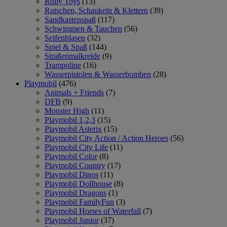
Rolly Toys
(13)
Rutschen, Schaukeln & Klettern
(39)
Sandkastenspaß
(117)
Schwimmen & Tauchen
(56)
Seifenblasen
(32)
Spiel & Spaß
(144)
Straßenmalkreide
(9)
Trampoline
(16)
Wasserpistolen & Wasserbomben
(28)
Playmobil
(476)
Animals + Friends
(7)
DFB
(9)
Monster High
(11)
Playmobil 1,2,3
(15)
Playmobil Asterix
(15)
Playmobil City Action / Action Heroes
(56)
Playmobil City Life
(11)
Playmobil Color
(8)
Playmobil Country
(17)
Playmobil Dinos
(11)
Playmobil Dollhouse
(8)
Playmobil Dragons
(1)
Playmobil FamilyFun
(3)
Playmobil Horses of Waterfall
(7)
Playmobil Junior
(37)