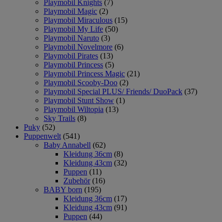
Playmobil Knights
(7)
Playmobil Magic
(2)
Playmobil Miraculous
(15)
Playmobil My Life
(50)
Playmobil Naruto
(3)
Playmobil Novelmore
(6)
Playmobil Pirates
(13)
Playmobil Princess
(5)
Playmobil Princess Magic
(21)
Playmobil Scooby-Doo
(2)
Playmobil Special PLUS/ Friends/ DuoPack
(37)
Playmobil Stunt Show
(1)
Playmobil Wiltopia
(13)
Sky Trails
(8)
Puky
(52)
Puppenwelt
(541)
Baby Annabell
(62)
Kleidung 36cm
(8)
Kleidung 43cm
(32)
Puppen
(11)
Zubehör
(16)
BABY born
(195)
Kleidung 36cm
(17)
Kleidung 43cm
(91)
Puppen
(44)