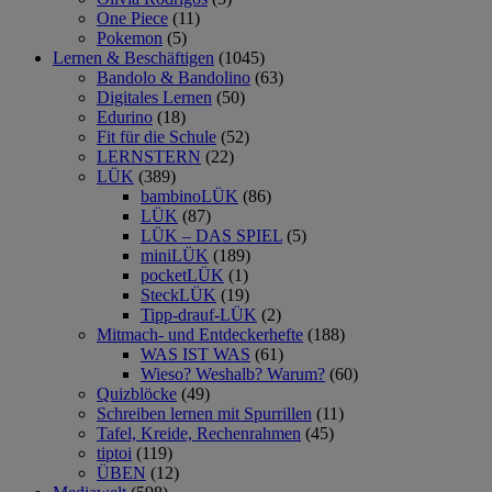
One Piece
(11)
Pokemon
(5)
Lernen & Beschäftigen
(1045)
Bandolo & Bandolino
(63)
Digitales Lernen
(50)
Edurino
(18)
Fit für die Schule
(52)
LERNSTERN
(22)
LÜK
(389)
bambinoLÜK
(86)
LÜK
(87)
LÜK – DAS SPIEL
(5)
miniLÜK
(189)
pocketLÜK
(1)
SteckLÜK
(19)
Tipp-drauf-LÜK
(2)
Mitmach- und Entdeckerhefte
(188)
WAS IST WAS
(61)
Wieso? Weshalb? Warum?
(60)
Quizblöcke
(49)
Schreiben lernen mit Spurrillen
(11)
Tafel, Kreide, Rechenrahmen
(45)
tiptoi
(119)
ÜBEN
(12)