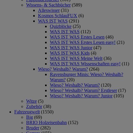
Wissens- & Sachbücher
(589)
Alleswisser
(31)
Kosmos SchlauFUX
(6)
WAS IST WAS
(291)
Quizblöcke
(25)
WAS IST WAS
(112)
WAS IST WAS Erstes Lesen
(46)
WAS IST WAS Erstes Lesen easy!
(21)
WAS IST WAS Junior
(47)
WAS IST WAS Kids
(4)
WAS IST WAS Meine Welt
(36)
WAS IST WAS Wissenschaften easy!
(11)
Wieso? Weshalb? Warum?
(264)
Ravensburger Minis: Wieso? Weshalb?
Warum?
(20)
Wieso? Weshalb? Warum?
(120)
Wieso? Weshalb? Warum? Erstleser
(17)
Wieso? Weshalb? Warum? Junior
(105)
Witze
(5)
Zubehör
(38)
Fahrzeugwelt
(1550)
Big
(69)
BRIO Holzeisenbahn
(152)
Bruder
(282)