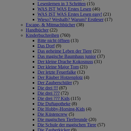
Lesenlernen in 3 Schritten
(15)
WAS IST WAS Erstes Lesen
(46)
WAS IST WAS Erstes Lesen easy!
(21)
Wieso? Weshalb? Warum? Erstleser
(17)
Escape- & Mitmachbücher
(38)
Handbücher
(22)
Kinderbuchreihen
(760)
Bitte nicht öffnen
(13)
Das Dorf
(9)
Das geheime Leben der Tiere
(21)
Das magische Baumhaus junior
(37)
Der kleine Drache Kokosnuss
(31)
Der kleine Major Tom
(21)
Der letzte Feuerfalke
(12)
Der Räuber Hotzenplotz
(4)
Der Zauberschüler
(7)
Die drei !!!
(87)
Die drei ???
(72)
Die drei ??? Kids
(115)
Die Duftapotheke
(8)
Die Hobby-Horsing-Kids
(4)
Die Küstencrew
(5)
Die magischen Tierfreunde
(20)
Die Schule der magischen Tiere
(57)
Die Zauberkicker
(9)