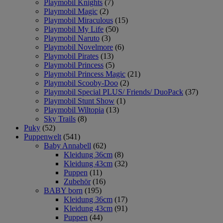
Playmobil Knights
(7)
Playmobil Magic
(2)
Playmobil Miraculous
(15)
Playmobil My Life
(50)
Playmobil Naruto
(3)
Playmobil Novelmore
(6)
Playmobil Pirates
(13)
Playmobil Princess
(5)
Playmobil Princess Magic
(21)
Playmobil Scooby-Doo
(2)
Playmobil Special PLUS/ Friends/ DuoPack
(37)
Playmobil Stunt Show
(1)
Playmobil Wiltopia
(13)
Sky Trails
(8)
Puky
(52)
Puppenwelt
(541)
Baby Annabell
(62)
Kleidung 36cm
(8)
Kleidung 43cm
(32)
Puppen
(11)
Zubehör
(16)
BABY born
(195)
Kleidung 36cm
(17)
Kleidung 43cm
(91)
Puppen
(44)