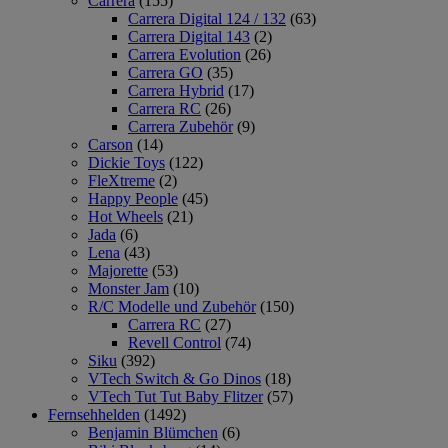
Carrera
(155)
Carrera Digital 124 / 132
(63)
Carrera Digital 143
(2)
Carrera Evolution
(26)
Carrera GO
(35)
Carrera Hybrid
(17)
Carrera RC
(26)
Carrera Zubehör
(9)
Carson
(14)
Dickie Toys
(122)
FleXtreme
(2)
Happy People
(45)
Hot Wheels
(21)
Jada
(6)
Lena
(43)
Majorette
(53)
Monster Jam
(10)
R/C Modelle und Zubehör
(150)
Carrera RC
(27)
Revell Control
(74)
Siku
(392)
VTech Switch & Go Dinos
(18)
VTech Tut Tut Baby Flitzer
(57)
Fernsehhelden
(1492)
Benjamin Blümchen
(6)