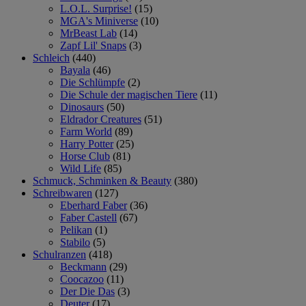
L.O.L. Surprise!
(15)
MGA's Miniverse
(10)
MrBeast Lab
(14)
Zapf Lil' Snaps
(3)
Schleich
(440)
Bayala
(46)
Die Schlümpfe
(2)
Die Schule der magischen Tiere
(11)
Dinosaurs
(50)
Eldrador Creatures
(51)
Farm World
(89)
Harry Potter
(25)
Horse Club
(81)
Wild Life
(85)
Schmuck, Schminken & Beauty
(380)
Schreibwaren
(127)
Eberhard Faber
(36)
Faber Castell
(67)
Pelikan
(1)
Stabilo
(5)
Schulranzen
(418)
Beckmann
(29)
Coocazoo
(11)
Der Die Das
(3)
Deuter
(17)