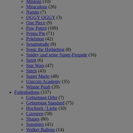
Minions
(10)
Miraculous
(26)
Naruto
(7)
OGGY OGGY
(3)
One Piece
(9)
Paw Patrol
(169)
Peppa Pig
(71)
Pokémon
(42)
Sesamstraße
(9)
Sonic the Hedgehog
(8)
Spidey und seine Super-Freunde
(16)
Spirit
(6)
Star Wars
(47)
Stitch
(43)
Super Mario
(48)
Unicorn Academy
(35)
Winnie Puuh
(20)
Folienballons
(337)
Geburtstag Orbz
(7)
Geburtstag Standard
(75)
Hochzeit / Liebe
(10)
Lizenzen
(58)
Shapes
(80)
Sonstiges
(41)
Walker Ballons
(14)