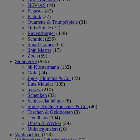
NSV/AS
(44)
Pegasus
(49)
Piatnik
(27)
Quartette & Trumpfspiele
(31)
Quiz-Spiele
(72)
Ravensburger
(428)
Schmidt
(235)
Smart Games
(65)
Spin Master
(17)
Zoch
(59)
Stöberecke
(836)
bb Klostermann
(132)
Goki
(24)
Jojos, Flummis & Co.
(22)
Lutz Mauder
(189)
moses.
(210)
Schenken
(32)
Schlüsselanhänger
(8)
Slime, Knete, Squishies & Co.
(46)
Taschen & Geldbörsen
(3)
Trendhaus
(194)
Uhren & Wecker
(29)
Unkategorisiert
(10)
Weihnachten
(158)