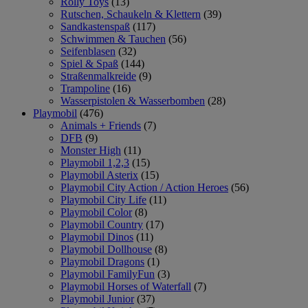
Rolly Toys
(13)
Rutschen, Schaukeln & Klettern
(39)
Sandkastenspaß
(117)
Schwimmen & Tauchen
(56)
Seifenblasen
(32)
Spiel & Spaß
(144)
Straßenmalkreide
(9)
Trampoline
(16)
Wasserpistolen & Wasserbomben
(28)
Playmobil
(476)
Animals + Friends
(7)
DFB
(9)
Monster High
(11)
Playmobil 1,2,3
(15)
Playmobil Asterix
(15)
Playmobil City Action / Action Heroes
(56)
Playmobil City Life
(11)
Playmobil Color
(8)
Playmobil Country
(17)
Playmobil Dinos
(11)
Playmobil Dollhouse
(8)
Playmobil Dragons
(1)
Playmobil FamilyFun
(3)
Playmobil Horses of Waterfall
(7)
Playmobil Junior
(37)