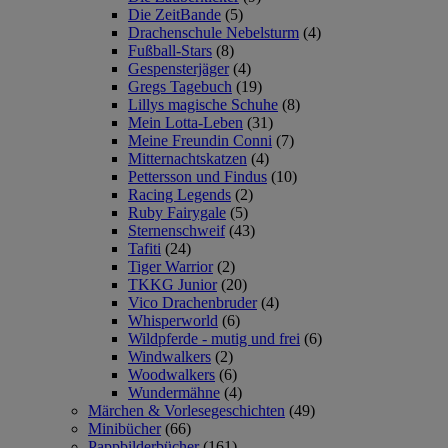
Die ZeitBande
(5)
Drachenschule Nebelsturm
(4)
Fußball-Stars
(8)
Gespensterjäger
(4)
Gregs Tagebuch
(19)
Lillys magische Schuhe
(8)
Mein Lotta-Leben
(31)
Meine Freundin Conni
(7)
Mitternachtskatzen
(4)
Pettersson und Findus
(10)
Racing Legends
(2)
Ruby Fairygale
(5)
Sternenschweif
(43)
Tafiti
(24)
Tiger Warrior
(2)
TKKG Junior
(20)
Vico Drachenbruder
(4)
Whisperworld
(6)
Wildpferde - mutig und frei
(6)
Windwalkers
(2)
Woodwalkers
(6)
Wundermähne
(4)
Märchen & Vorlesegeschichten
(49)
Minibücher
(66)
Pappbilderbücher
(161)