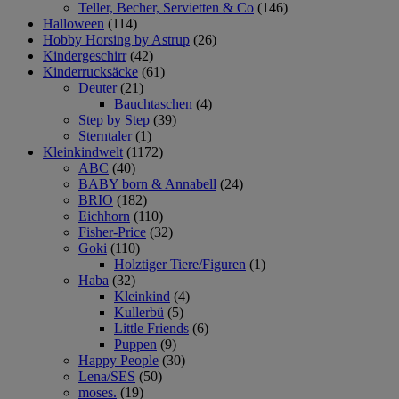
Teller, Becher, Servietten & Co
(146)
Halloween
(114)
Hobby Horsing by Astrup
(26)
Kindergeschirr
(42)
Kinderrucksäcke
(61)
Deuter
(21)
Bauchtaschen
(4)
Step by Step
(39)
Sterntaler
(1)
Kleinkindwelt
(1172)
ABC
(40)
BABY born & Annabell
(24)
BRIO
(182)
Eichhorn
(110)
Fisher-Price
(32)
Goki
(110)
Holztiger Tiere/Figuren
(1)
Haba
(32)
Kleinkind
(4)
Kullerbü
(5)
Little Friends
(6)
Puppen
(9)
Happy People
(30)
Lena/SES
(50)
moses.
(19)