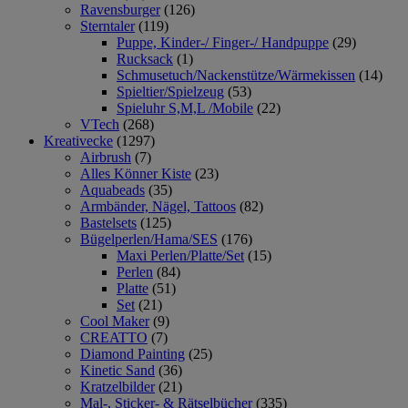
Ravensburger
(126)
Sterntaler
(119)
Puppe, Kinder-/ Finger-/ Handpuppe
(29)
Rucksack
(1)
Schmusetuch/Nackenstütze/Wärmekissen
(14)
Spieltier/Spielzeug
(53)
Spieluhr S,M,L /Mobile
(22)
VTech
(268)
Kreativecke
(1297)
Airbrush
(7)
Alles Könner Kiste
(23)
Aquabeads
(35)
Armbänder, Nägel, Tattoos
(82)
Bastelsets
(125)
Bügelperlen/Hama/SES
(176)
Maxi Perlen/Platte/Set
(15)
Perlen
(84)
Platte
(51)
Set
(21)
Cool Maker
(9)
CREATTO
(7)
Diamond Painting
(25)
Kinetic Sand
(36)
Kratzelbilder
(21)
Mal-, Sticker- & Rätselbücher
(335)