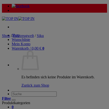
Zum
Inhalt
springen
Shop
Shop
/
Fahrzeugwelt
/
Siku
Wunschliste
Mein Konto
Warenkorb /
0,00
€
0
Es befinden sich keine Produkte im Warenkorb.
Zurück zum Shop
Suche
nach:
Filter
Produktkategorien
0