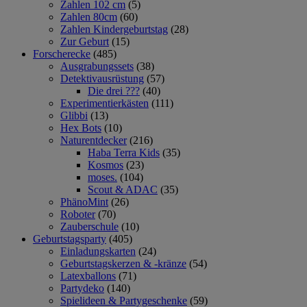
Zahlen 102 cm
(5)
Zahlen 80cm
(60)
Zahlen Kindergeburtstag
(28)
Zur Geburt
(15)
Forscherecke
(485)
Ausgrabungssets
(38)
Detektivausrüstung
(57)
Die drei ???
(40)
Experimentierkästen
(111)
Glibbi
(13)
Hex Bots
(10)
Naturentdecker
(216)
Haba Terra Kids
(35)
Kosmos
(23)
moses.
(104)
Scout & ADAC
(35)
PhänoMint
(26)
Roboter
(70)
Zauberschule
(10)
Geburtstagsparty
(405)
Einladungskarten
(24)
Geburtstagskerzen & -kränze
(54)
Latexballons
(71)
Partydeko
(140)
Spielideen & Partygeschenke
(59)