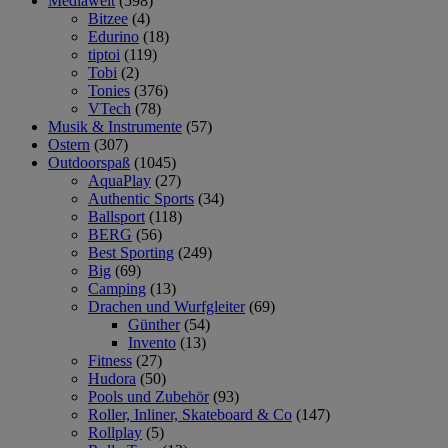
Mediawelt
(598)
Bitzee
(4)
Edurino
(18)
tiptoi
(119)
Tobi
(2)
Tonies
(376)
VTech
(78)
Musik & Instrumente
(57)
Ostern
(307)
Outdoorspaß
(1045)
AquaPlay
(27)
Authentic Sports
(34)
Ballsport
(118)
BERG
(56)
Best Sporting
(249)
Big
(69)
Camping
(13)
Drachen und Wurfgleiter
(69)
Günther
(54)
Invento
(13)
Fitness
(27)
Hudora
(50)
Pools und Zubehör
(93)
Roller, Inliner, Skateboard & Co
(147)
Rollplay
(5)