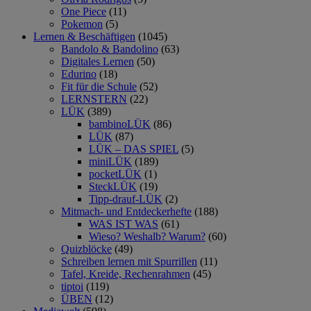
One Piece
(11)
Pokemon
(5)
Lernen & Beschäftigen
(1045)
Bandolo & Bandolino
(63)
Digitales Lernen
(50)
Edurino
(18)
Fit für die Schule
(52)
LERNSTERN
(22)
LÜK
(389)
bambinoLÜK
(86)
LÜK
(87)
LÜK – DAS SPIEL
(5)
miniLÜK
(189)
pocketLÜK
(1)
SteckLÜK
(19)
Tipp-drauf-LÜK
(2)
Mitmach- und Entdeckerhefte
(188)
WAS IST WAS
(61)
Wieso? Weshalb? Warum?
(60)
Quizblöcke
(49)
Schreiben lernen mit Spurrillen
(11)
Tafel, Kreide, Rechenrahmen
(45)
tiptoi
(119)
ÜBEN
(12)