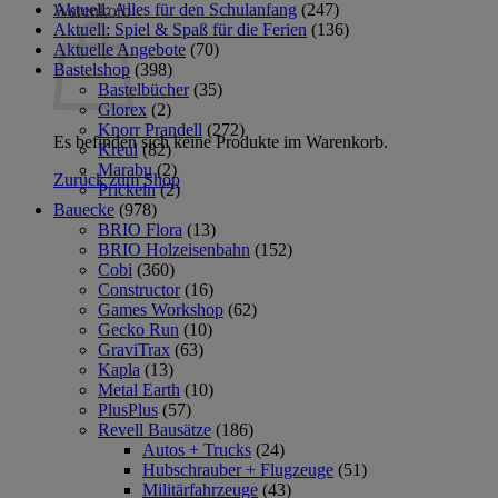
Aktuell: Alles für den Schulanfang
(247)
Warenkorb
Aktuell: Spiel & Spaß für die Ferien
(136)
Aktuelle Angebote
(70)
Bastelshop
(398)
Bastelbücher
(35)
Glorex
(2)
Knorr Prandell
(272)
Es befinden sich keine Produkte im Warenkorb.
Kreul
(82)
Marabu
(2)
Zurück zum Shop
Prickeln
(2)
Bauecke
(978)
BRIO Flora
(13)
BRIO Holzeisenbahn
(152)
Cobi
(360)
Constructor
(16)
Games Workshop
(62)
Gecko Run
(10)
GraviTrax
(63)
Kapla
(13)
Metal Earth
(10)
PlusPlus
(57)
Revell Bausätze
(186)
Autos + Trucks
(24)
Hubschrauber + Flugzeuge
(51)
Militärfahrzeuge
(43)