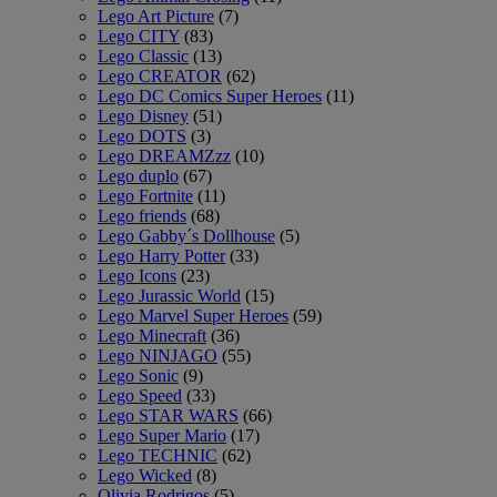
Lego Art Picture
(7)
Lego CITY
(83)
Lego Classic
(13)
Lego CREATOR
(62)
Lego DC Comics Super Heroes
(11)
Lego Disney
(51)
Lego DOTS
(3)
Lego DREAMZzz
(10)
Lego duplo
(67)
Lego Fortnite
(11)
Lego friends
(68)
Lego Gabby´s Dollhouse
(5)
Lego Harry Potter
(33)
Lego Icons
(23)
Lego Jurassic World
(15)
Lego Marvel Super Heroes
(59)
Lego Minecraft
(36)
Lego NINJAGO
(55)
Lego Sonic
(9)
Lego Speed
(33)
Lego STAR WARS
(66)
Lego Super Mario
(17)
Lego TECHNIC
(62)
Lego Wicked
(8)
Olivia Rodrigos
(5)