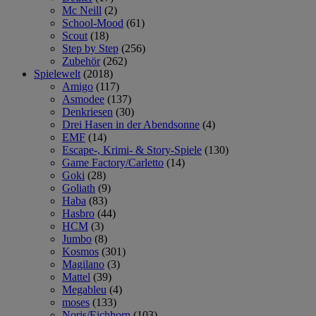
Mc Neill
(2)
School-Mood
(61)
Scout
(18)
Step by Step
(256)
Zubehör
(262)
Spielewelt
(2018)
Amigo
(117)
Asmodee
(137)
Denkriesen
(30)
Drei Hasen in der Abendsonne
(4)
EMF
(14)
Escape-, Krimi- & Story-Spiele
(130)
Game Factory/Carletto
(14)
Goki
(28)
Goliath
(9)
Haba
(83)
Hasbro
(44)
HCM
(3)
Jumbo
(8)
Kosmos
(301)
Magilano
(3)
Mattel
(39)
Megableu
(4)
moses
(133)
Noris/Eichhorn
(103)