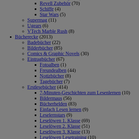
Revell Zubehör
(70)
Schiffe
(4)
Star Wars
(5)
Supermag
(11)
Ugears
(6)
VTech Marble Rush
(8)
Bücherecke
(2013)
Badebücher
(22)
Bilderbücher
(85)
Comics & Graphic Novels
(30)
Eintragbücher
(67)
Fotoalben
(1)
Freundealben
(44)
Notizbücher
(8)
Tagebücher
(7)
Erstlesebücher
(414)
7-Minuten-Geschichten zum Lesenlernen
(10)
Bildermaus
(56)
Bücherhelden
(83)
Einfach Lesen lernen
(9)
Leselernstars
(9)
Leselöwen 1. Klasse
(69)
Leselöwen 2. Klasse
(51)
Leselöwen 3. Klasse
(13)
Leselöwen Lesetraining
(10)