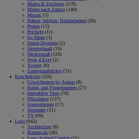
Malen & Zeichnen
(219)
Malen nach Zahlen
(180)
Mosaic
(5)
Nähen, Sticken, Handarbeiten
(26)
Perlen
(15)
Prickeln
(11)
So Slime
(3)
Spiral-Designer
(2)
Stempelspaß
(33)
Stickerspaß
(119)
Style 4 Ever
(2)
Xoomy
(6)
Zaubermalbücher
(51)
Kuschelecke
(326)
Gewichtstiere by Astrup
(8)
Hand- und Fingerpuppen
(27)
Interaktive Tiere
(70)
Plüschtiere
(137)
Sorgenfresser
(17)
Sterntaler
(31)
TY
(69)
Lego
(942)
Architecture
(8)
Botanicals
(26)
Lego Animal Crosing
(11)