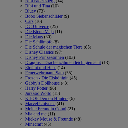
Bibi Blocksberg
(14)
Bibi und Tina
(10)
Bluey
(73)
Bobo Siebenschläfer
(9)
Cars
(10)
DC Universe
(25)
Die Biene Maja
(11)
Die Maus
(30)
Die Schlümpfe
(8)
Die Schule der magischen Tiere
(85)
Disney Classics
(97)
Disney Prinzessinnen
(103)
Dragons - Drachenzähmen leicht gemacht
(13)
Elefant und Hase
(14)
Feuerwehrmann Sam
(55)
Frozen - Die Eiskönigin
(45)
Gabby's Dollhouse
(43)
Harry Potter
(96)
Jurassic World
(15)
K-POP Demon Hunters
(6)
Marvel Universe
(41)
Meine Freundin Conni
(21)
Mia and me
(11)
Mickey Mouse & Freunde
(48)
Minecraft
(45)