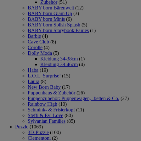
Zubehör
(51)
BABY born Bärenwelt
(12)
BABY born Glam Up
(3)
BABY born Minis
(6)
BABY born Splish Splash
(5)
BABY born Storybook Fairies
(1)
Barbie
(4)
Cave Club
(8)
Corolle
(4)
Dolly Moda
(5)
Kleidung 34-38cm
(1)
Kleidung 39-46cm
(4)
Haba
(19)
L.O.L. Surprise!
(15)
Laura
(8)
New Born Baby
(17)
Puppenhaus & Zubehör
(26)
Puppenzubehör: Puppenwagen, -betten & Co.
(27)
Rainbow High
(10)
Schmink- & Frisierkopf
(11)
Steffi & Evi Love
(80)
Sylvanian Families
(85)
Puzzle
(1069)
3D-Puzzle
(100)
Clementoni
(2)