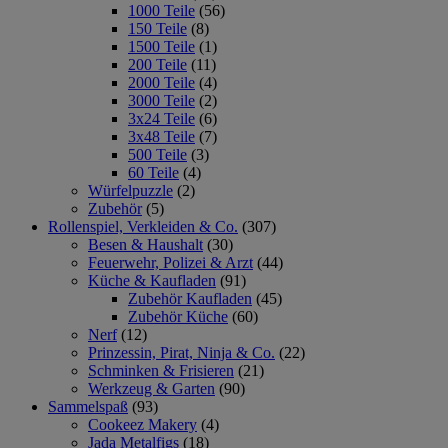
1000 Teile
(56)
150 Teile
(8)
1500 Teile
(1)
200 Teile
(11)
2000 Teile
(4)
3000 Teile
(2)
3x24 Teile
(6)
3x48 Teile
(7)
500 Teile
(3)
60 Teile
(4)
Würfelpuzzle
(2)
Zubehör
(5)
Rollenspiel, Verkleiden & Co.
(307)
Besen & Haushalt
(30)
Feuerwehr, Polizei & Arzt
(44)
Küche & Kaufladen
(91)
Zubehör Kaufladen
(45)
Zubehör Küche
(60)
Nerf
(12)
Prinzessin, Pirat, Ninja & Co.
(22)
Schminken & Frisieren
(21)
Werkzeug & Garten
(90)
Sammelspaß
(93)
Cookeez Makery
(4)
Jada Metalfigs
(18)