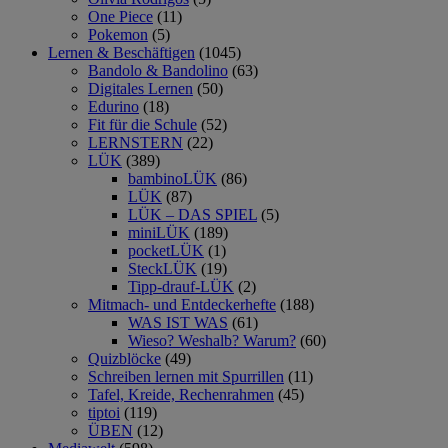
One Piece
(11)
Pokemon
(5)
Lernen & Beschäftigen
(1045)
Bandolo & Bandolino
(63)
Digitales Lernen
(50)
Edurino
(18)
Fit für die Schule
(52)
LERNSTERN
(22)
LÜK
(389)
bambinoLÜK
(86)
LÜK
(87)
LÜK – DAS SPIEL
(5)
miniLÜK
(189)
pocketLÜK
(1)
SteckLÜK
(19)
Tipp-drauf-LÜK
(2)
Mitmach- und Entdeckerhefte
(188)
WAS IST WAS
(61)
Wieso? Weshalb? Warum?
(60)
Quizblöcke
(49)
Schreiben lernen mit Spurrillen
(11)
Tafel, Kreide, Rechenrahmen
(45)
tiptoi
(119)
ÜBEN
(12)