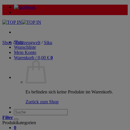
Zum
Inhalt
springen
Shop
Shop
/
Fahrzeugwelt
/
Siku
Wunschliste
Mein Konto
Warenkorb /
0,00
€
0
Es befinden sich keine Produkte im Warenkorb.
Zurück zum Shop
Suche
nach:
Filter
Produktkategorien
0