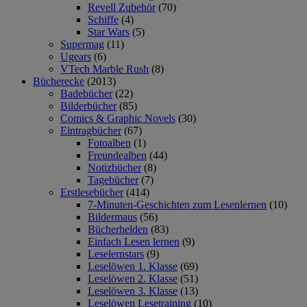
Revell Zubehör
(70)
Schiffe
(4)
Star Wars
(5)
Supermag
(11)
Ugears
(6)
VTech Marble Rush
(8)
Bücherecke
(2013)
Badebücher
(22)
Bilderbücher
(85)
Comics & Graphic Novels
(30)
Eintragbücher
(67)
Fotoalben
(1)
Freundealben
(44)
Notizbücher
(8)
Tagebücher
(7)
Erstlesebücher
(414)
7-Minuten-Geschichten zum Lesenlernen
(10)
Bildermaus
(56)
Bücherhelden
(83)
Einfach Lesen lernen
(9)
Leselernstars
(9)
Leselöwen 1. Klasse
(69)
Leselöwen 2. Klasse
(51)
Leselöwen 3. Klasse
(13)
Leselöwen Lesetraining
(10)