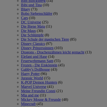
Bibi Blocksberg
(14)
Bibi und Tina
(10)
Bluey
(73)
Bobo Siebenschläfer
(9)
Cars
(10)
DC Universe
(25)
Die Biene Maja
(11)
Die Maus
(30)
Die Schlümpfe
(8)
Die Schule der magischen Tiere
(85)
Disney Classics
(97)
Disney Prinzessinnen
(103)
Dragons - Drachenzähmen leicht gemacht
(13)
Elefant und Hase
(14)
Feuerwehrmann Sam
(55)
Frozen - Die Eiskönigin
(45)
Gabby's Dollhouse
(43)
Harry Potter
(96)
Jurassic World
(15)
K-POP Demon Hunters
(6)
Marvel Universe
(41)
Meine Freundin Conni
(21)
Mia and me
(11)
Mickey Mouse & Freunde
(48)
Minecraft
(45)