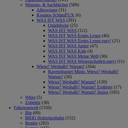
Wissens- & Sachbücher
(589)
Alleswisser
(31)
Kosmos SchlauFUX
(6)
WAS IST WAS
(291)
Quizblöcke
(25)
WAS IST WAS
(112)
WAS IST WAS Erstes Lesen
(46)
WAS IST WAS Erstes Lesen easy!
(21)
WAS IST WAS Junior
(47)
WAS IST WAS Kids
(4)
WAS IST WAS Meine Welt
(36)
WAS IST WAS Wissenschaften easy!
(11)
Wieso? Weshalb? Warum?
(264)
Ravensburger Minis: Wieso? Weshalb?
Warum?
(20)
Wieso? Weshalb? Warum?
(120)
Wieso? Weshalb? Warum? Erstleser
(17)
Wieso? Weshalb? Warum? Junior
(105)
Witze
(5)
Zubehör
(38)
Fahrzeugwelt
(1550)
Big
(69)
BRIO Holzeisenbahn
(152)
Bruder
(282)