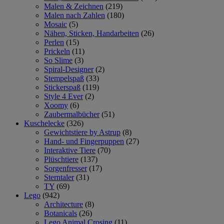
Malen & Zeichnen
(219)
Malen nach Zahlen
(180)
Mosaic
(5)
Nähen, Sticken, Handarbeiten
(26)
Perlen
(15)
Prickeln
(11)
So Slime
(3)
Spiral-Designer
(2)
Stempelspaß
(33)
Stickerspaß
(119)
Style 4 Ever
(2)
Xoomy
(6)
Zaubermalbücher
(51)
Kuschelecke
(326)
Gewichtstiere by Astrup
(8)
Hand- und Fingerpuppen
(27)
Interaktive Tiere
(70)
Plüschtiere
(137)
Sorgenfresser
(17)
Sterntaler
(31)
TY
(69)
Lego
(942)
Architecture
(8)
Botanicals
(26)
Lego Animal Crosing
(11)