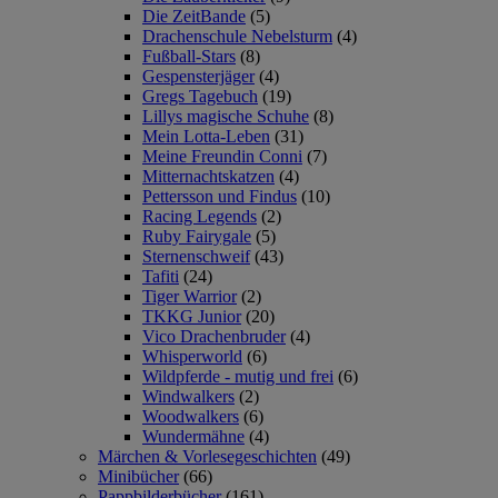
Die ZeitBande
(5)
Drachenschule Nebelsturm
(4)
Fußball-Stars
(8)
Gespensterjäger
(4)
Gregs Tagebuch
(19)
Lillys magische Schuhe
(8)
Mein Lotta-Leben
(31)
Meine Freundin Conni
(7)
Mitternachtskatzen
(4)
Pettersson und Findus
(10)
Racing Legends
(2)
Ruby Fairygale
(5)
Sternenschweif
(43)
Tafiti
(24)
Tiger Warrior
(2)
TKKG Junior
(20)
Vico Drachenbruder
(4)
Whisperworld
(6)
Wildpferde - mutig und frei
(6)
Windwalkers
(2)
Woodwalkers
(6)
Wundermähne
(4)
Märchen & Vorlesegeschichten
(49)
Minibücher
(66)
Pappbilderbücher
(161)