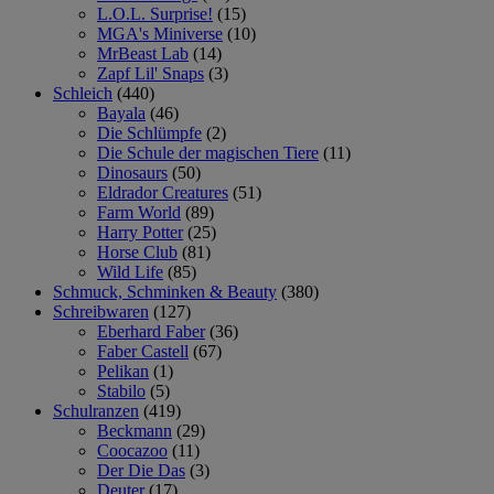
L.O.L. Surprise!
(15)
MGA's Miniverse
(10)
MrBeast Lab
(14)
Zapf Lil' Snaps
(3)
Schleich
(440)
Bayala
(46)
Die Schlümpfe
(2)
Die Schule der magischen Tiere
(11)
Dinosaurs
(50)
Eldrador Creatures
(51)
Farm World
(89)
Harry Potter
(25)
Horse Club
(81)
Wild Life
(85)
Schmuck, Schminken & Beauty
(380)
Schreibwaren
(127)
Eberhard Faber
(36)
Faber Castell
(67)
Pelikan
(1)
Stabilo
(5)
Schulranzen
(419)
Beckmann
(29)
Coocazoo
(11)
Der Die Das
(3)
Deuter
(17)