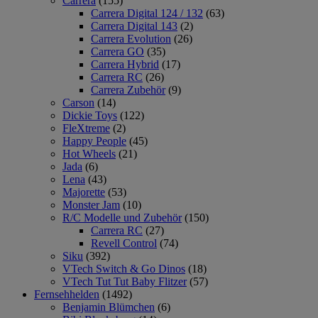
Carrera
(155)
Carrera Digital 124 / 132
(63)
Carrera Digital 143
(2)
Carrera Evolution
(26)
Carrera GO
(35)
Carrera Hybrid
(17)
Carrera RC
(26)
Carrera Zubehör
(9)
Carson
(14)
Dickie Toys
(122)
FleXtreme
(2)
Happy People
(45)
Hot Wheels
(21)
Jada
(6)
Lena
(43)
Majorette
(53)
Monster Jam
(10)
R/C Modelle und Zubehör
(150)
Carrera RC
(27)
Revell Control
(74)
Siku
(392)
VTech Switch & Go Dinos
(18)
VTech Tut Tut Baby Flitzer
(57)
Fernsehhelden
(1492)
Benjamin Blümchen
(6)