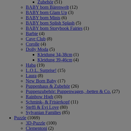
Zubehör
(51)
BABY born Bärenwelt
(12)
BABY born Glam Up
(3)
BABY born Minis
(6)
BABY born Splish Splash
(5)
BABY born Storybook Fairies
(1)
Barbie
(4)
Cave Club
(8)
Corolle
(4)
Dolly Moda
(5)
Kleidung 34-38cm
(1)
Kleidung 39-46cm
(4)
Haba
(19)
L.O.L. Surprise!
(15)
Laura
(8)
New Born Baby
(17)
Puppenhaus & Zubehör
(26)
Puppenzubehör: Puppenwagen, -betten & Co.
(27)
Rainbow High
(10)
Schmink- & Frisierkopf
(11)
Steffi & Evi Love
(80)
Sylvanian Families
(85)
Puzzle
(1069)
3D-Puzzle
(100)
Clementoni
(2)