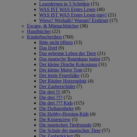
Lesenlernen in 3 Schritten
(15)
WAS IST WAS Erstes Lesen
(46)
WAS IST WAS Erstes Lesen easy!
(21)
Wieso? Weshalb? Warum? Erstleser
(17)
Escape- & Mitmachbücher
(38)
Handbücher
(22)
Kinderbuchreihen
(760)
Bitte nicht öffnen
(13)
Das Dorf
(9)
Das geheime Leben der Tiere
(21)
Das magische Baumhaus junior
(37)
Der kleine Drache Kokosnuss
(31)
Der kleine Major Tom
(21)
Der letzte Feuerfalke
(12)
Der Räuber Hotzenplotz
(4)
Der Zauberschüler
(7)
Die drei !!!
(87)
Die drei ???
(72)
Die drei ??? Kids
(115)
Die Duftapotheke
(8)
Die Hobby-Horsing-Kids
(4)
Die Küstencrew
(5)
Die magischen Tierfreunde
(20)
Die Schule der magischen Tiere
(57)
Die Zauberkicker
(9)