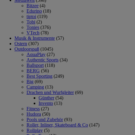
Mediawelt
(598)
Bitzee
(4)
Edurino
(18)
tiptoi
(119)
Tobi
(2)
Tonies
(376)
VTech
(78)
Musik & Instrumente
(57)
Ostern
(307)
Outdoorspaß
(1045)
AquaPlay
(27)
Authentic Sports
(34)
Ballsport
(118)
BERG
(56)
Best Sporting
(249)
Big
(69)
Camping
(13)
Drachen und Wurfgleiter
(69)
Günther
(54)
Invento
(13)
Fitness
(27)
Hudora
(50)
Pools und Zubehör
(93)
Roller, Inliner, Skateboard & Co
(147)
Rollplay
(5)