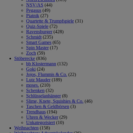
NSV/AS
(44)
Pegasus
(49)
Piatnik
(27)
Quartette & Trumpfspiele
(31)
Quiz-Spiele
(72)
Ravensburger
(428)
Schmidt
(235)
Smart Games
(65)
Spin Master
(17)
Zoch
(59)
Stöberecke
(836)
bb Klostermann
(132)
Goki
(24)
Jojos, Flummis & Co.
(22)
Lutz Mauder
(189)
moses.
(210)
Schenken
(32)
Schlüsselanhänger
(8)
Slime, Knete, Squishies & Co.
(46)
Taschen & Geldbörsen
(3)
Trendhaus
(194)
Uhren & Wecker
(29)
Unkategorisiert
(10)
Weihnachten
(158)