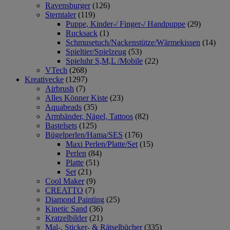
Ravensburger
(126)
Sterntaler
(119)
Puppe, Kinder-/ Finger-/ Handpuppe
(29)
Rucksack
(1)
Schmusetuch/Nackenstütze/Wärmekissen
(14)
Spieltier/Spielzeug
(53)
Spieluhr S,M,L /Mobile
(22)
VTech
(268)
Kreativecke
(1297)
Airbrush
(7)
Alles Könner Kiste
(23)
Aquabeads
(35)
Armbänder, Nägel, Tattoos
(82)
Bastelsets
(125)
Bügelperlen/Hama/SES
(176)
Maxi Perlen/Platte/Set
(15)
Perlen
(84)
Platte
(51)
Set
(21)
Cool Maker
(9)
CREATTO
(7)
Diamond Painting
(25)
Kinetic Sand
(36)
Kratzelbilder
(21)
Mal-, Sticker- & Rätselbücher
(335)