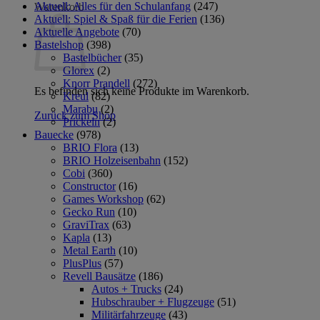
Aktuell: Alles für den Schulanfang
(247)
Warenkorb
Aktuell: Spiel & Spaß für die Ferien
(136)
Aktuelle Angebote
(70)
Bastelshop
(398)
Bastelbücher
(35)
Glorex
(2)
Knorr Prandell
(272)
Es befinden sich keine Produkte im Warenkorb.
Kreul
(82)
Marabu
(2)
Zurück zum Shop
Prickeln
(2)
Bauecke
(978)
BRIO Flora
(13)
BRIO Holzeisenbahn
(152)
Cobi
(360)
Constructor
(16)
Games Workshop
(62)
Gecko Run
(10)
GraviTrax
(63)
Kapla
(13)
Metal Earth
(10)
PlusPlus
(57)
Revell Bausätze
(186)
Autos + Trucks
(24)
Hubschrauber + Flugzeuge
(51)
Militärfahrzeuge
(43)