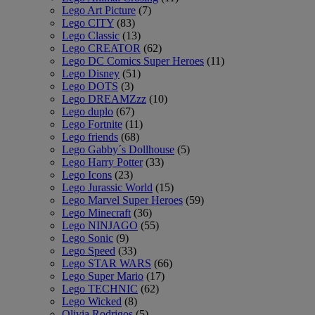
Lego Art Picture
(7)
Lego CITY
(83)
Lego Classic
(13)
Lego CREATOR
(62)
Lego DC Comics Super Heroes
(11)
Lego Disney
(51)
Lego DOTS
(3)
Lego DREAMZzz
(10)
Lego duplo
(67)
Lego Fortnite
(11)
Lego friends
(68)
Lego Gabby´s Dollhouse
(5)
Lego Harry Potter
(33)
Lego Icons
(23)
Lego Jurassic World
(15)
Lego Marvel Super Heroes
(59)
Lego Minecraft
(36)
Lego NINJAGO
(55)
Lego Sonic
(9)
Lego Speed
(33)
Lego STAR WARS
(66)
Lego Super Mario
(17)
Lego TECHNIC
(62)
Lego Wicked
(8)
Olivia Rodrigos
(5)