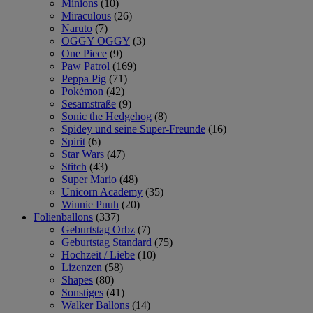
Minions
(10)
Miraculous
(26)
Naruto
(7)
OGGY OGGY
(3)
One Piece
(9)
Paw Patrol
(169)
Peppa Pig
(71)
Pokémon
(42)
Sesamstraße
(9)
Sonic the Hedgehog
(8)
Spidey und seine Super-Freunde
(16)
Spirit
(6)
Star Wars
(47)
Stitch
(43)
Super Mario
(48)
Unicorn Academy
(35)
Winnie Puuh
(20)
Folienballons
(337)
Geburtstag Orbz
(7)
Geburtstag Standard
(75)
Hochzeit / Liebe
(10)
Lizenzen
(58)
Shapes
(80)
Sonstiges
(41)
Walker Ballons
(14)