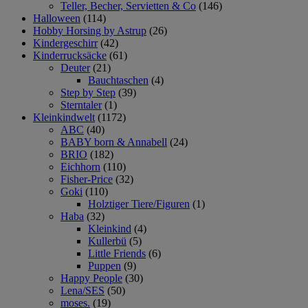
Teller, Becher, Servietten & Co
(146)
Halloween
(114)
Hobby Horsing by Astrup
(26)
Kindergeschirr
(42)
Kinderrucksäcke
(61)
Deuter
(21)
Bauchtaschen
(4)
Step by Step
(39)
Sterntaler
(1)
Kleinkindwelt
(1172)
ABC
(40)
BABY born & Annabell
(24)
BRIO
(182)
Eichhorn
(110)
Fisher-Price
(32)
Goki
(110)
Holztiger Tiere/Figuren
(1)
Haba
(32)
Kleinkind
(4)
Kullerbü
(5)
Little Friends
(6)
Puppen
(9)
Happy People
(30)
Lena/SES
(50)
moses.
(19)