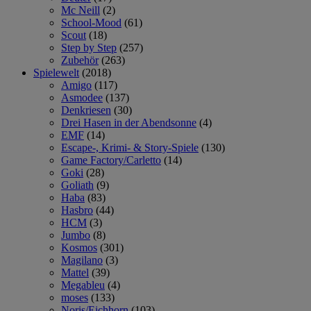
Mc Neill
(2)
School-Mood
(61)
Scout
(18)
Step by Step
(257)
Zubehör
(263)
Spielewelt
(2018)
Amigo
(117)
Asmodee
(137)
Denkriesen
(30)
Drei Hasen in der Abendsonne
(4)
EMF
(14)
Escape-, Krimi- & Story-Spiele
(130)
Game Factory/Carletto
(14)
Goki
(28)
Goliath
(9)
Haba
(83)
Hasbro
(44)
HCM
(3)
Jumbo
(8)
Kosmos
(301)
Magilano
(3)
Mattel
(39)
Megableu
(4)
moses
(133)
Noris/Eichhorn
(103)