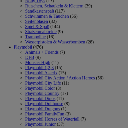
Rolly Toys
(13)
Rutschen, Schaukeln & Klettern
(39)
Sandkastenspaß
(117)
Schwimmen & Tauchen
(56)
Seifenblasen
(32)
Spiel & Spaß
(144)
Straßenmalkreide
(9)
Trampoline
(16)
Wasserpistolen & Wasserbomben
(28)
Playmobil
(476)
Animals + Friends
(7)
DFB
(9)
Monster High
(11)
Playmobil 1,2,3
(15)
Playmobil Asterix
(15)
Playmobil City Action / Action Heroes
(56)
Playmobil City Life
(11)
Playmobil Color
(8)
Playmobil Country
(17)
Playmobil Dinos
(11)
Playmobil Dollhouse
(8)
Playmobil Dragons
(1)
Playmobil FamilyFun
(3)
Playmobil Horses of Waterfall
(7)
Playmobil Junior
(37)