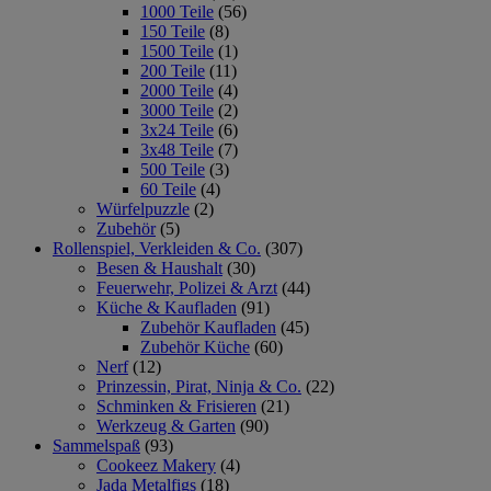
1000 Teile
(56)
150 Teile
(8)
1500 Teile
(1)
200 Teile
(11)
2000 Teile
(4)
3000 Teile
(2)
3x24 Teile
(6)
3x48 Teile
(7)
500 Teile
(3)
60 Teile
(4)
Würfelpuzzle
(2)
Zubehör
(5)
Rollenspiel, Verkleiden & Co.
(307)
Besen & Haushalt
(30)
Feuerwehr, Polizei & Arzt
(44)
Küche & Kaufladen
(91)
Zubehör Kaufladen
(45)
Zubehör Küche
(60)
Nerf
(12)
Prinzessin, Pirat, Ninja & Co.
(22)
Schminken & Frisieren
(21)
Werkzeug & Garten
(90)
Sammelspaß
(93)
Cookeez Makery
(4)
Jada Metalfigs
(18)