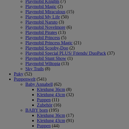
Playmobil Knights
(7)
Playmobil Magic
(2)
Playmobil Miraculous
(15)
Playmobil My Life
(50)
Playmobil Naruto
(3)
Playmobil Novelmore
(6)
Playmobil Pirates
(13)
Playmobil Princess
(5)
Playmobil Princess Magic
(21)
Playmobil Scooby-Doo
(2)
Playmobil Special PLUS/ Friends/ DuoPack
(37)
Playmobil Stunt Show
(1)
Playmobil Wiltopia
(13)
Sky Trails
(8)
Puky
(52)
Puppenwelt
(541)
Baby Annabell
(62)
Kleidung 36cm
(8)
Kleidung 43cm
(32)
Puppen
(11)
Zubehör
(16)
BABY born
(195)
Kleidung 36cm
(17)
Kleidung 43cm
(91)
Puppen
(44)