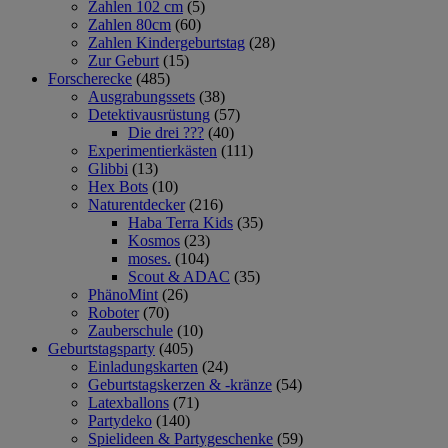
Zahlen 102 cm
(5)
Zahlen 80cm
(60)
Zahlen Kindergeburtstag
(28)
Zur Geburt
(15)
Forscherecke
(485)
Ausgrabungssets
(38)
Detektivausrüstung
(57)
Die drei ???
(40)
Experimentierkästen
(111)
Glibbi
(13)
Hex Bots
(10)
Naturentdecker
(216)
Haba Terra Kids
(35)
Kosmos
(23)
moses.
(104)
Scout & ADAC
(35)
PhänoMint
(26)
Roboter
(70)
Zauberschule
(10)
Geburtstagsparty
(405)
Einladungskarten
(24)
Geburtstagskerzen & -kränze
(54)
Latexballons
(71)
Partydeko
(140)
Spielideen & Partygeschenke
(59)