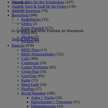
Aktuell: Alles für den Schulanfang
(247)
Warenkorb
Aktuell: Spiel & Spaß für die Ferien
(136)
Aktuelle Angebote
(70)
Bastelshop
(398)
Bastelbücher
(35)
Glorex
(2)
Knorr Prandell
(272)
Es befinden sich keine Produkte im Warenkorb.
Kreul
(82)
Marabu
(2)
Zurück zum Shop
Prickeln
(2)
Bauecke
(978)
BRIO Flora
(13)
BRIO Holzeisenbahn
(152)
Cobi
(360)
Constructor
(16)
Games Workshop
(62)
Gecko Run
(10)
GraviTrax
(63)
Kapla
(13)
Metal Earth
(10)
PlusPlus
(57)
Revell Bausätze
(186)
Autos + Trucks
(24)
Hubschrauber + Flugzeuge
(51)
Militärfahrzeuge
(43)