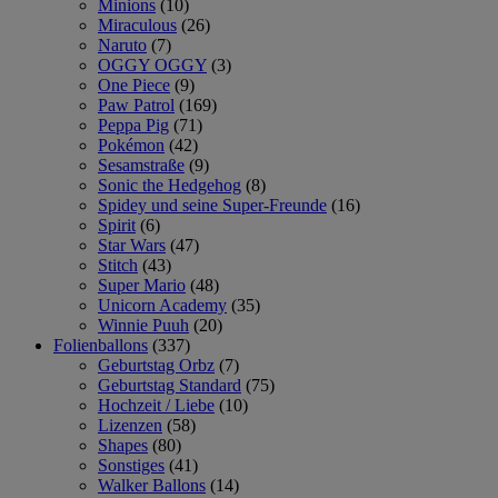
Minions
(10)
Miraculous
(26)
Naruto
(7)
OGGY OGGY
(3)
One Piece
(9)
Paw Patrol
(169)
Peppa Pig
(71)
Pokémon
(42)
Sesamstraße
(9)
Sonic the Hedgehog
(8)
Spidey und seine Super-Freunde
(16)
Spirit
(6)
Star Wars
(47)
Stitch
(43)
Super Mario
(48)
Unicorn Academy
(35)
Winnie Puuh
(20)
Folienballons
(337)
Geburtstag Orbz
(7)
Geburtstag Standard
(75)
Hochzeit / Liebe
(10)
Lizenzen
(58)
Shapes
(80)
Sonstiges
(41)
Walker Ballons
(14)