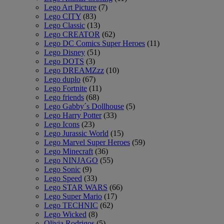
Lego Art Picture
(7)
Lego CITY
(83)
Lego Classic
(13)
Lego CREATOR
(62)
Lego DC Comics Super Heroes
(11)
Lego Disney
(51)
Lego DOTS
(3)
Lego DREAMZzz
(10)
Lego duplo
(67)
Lego Fortnite
(11)
Lego friends
(68)
Lego Gabby´s Dollhouse
(5)
Lego Harry Potter
(33)
Lego Icons
(23)
Lego Jurassic World
(15)
Lego Marvel Super Heroes
(59)
Lego Minecraft
(36)
Lego NINJAGO
(55)
Lego Sonic
(9)
Lego Speed
(33)
Lego STAR WARS
(66)
Lego Super Mario
(17)
Lego TECHNIC
(62)
Lego Wicked
(8)
Olivia Rodrigos
(5)