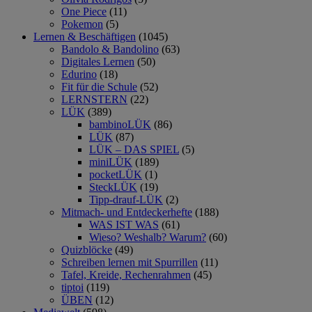
One Piece
(11)
Pokemon
(5)
Lernen & Beschäftigen
(1045)
Bandolo & Bandolino
(63)
Digitales Lernen
(50)
Edurino
(18)
Fit für die Schule
(52)
LERNSTERN
(22)
LÜK
(389)
bambinoLÜK
(86)
LÜK
(87)
LÜK – DAS SPIEL
(5)
miniLÜK
(189)
pocketLÜK
(1)
SteckLÜK
(19)
Tipp-drauf-LÜK
(2)
Mitmach- und Entdeckerhefte
(188)
WAS IST WAS
(61)
Wieso? Weshalb? Warum?
(60)
Quizblöcke
(49)
Schreiben lernen mit Spurrillen
(11)
Tafel, Kreide, Rechenrahmen
(45)
tiptoi
(119)
ÜBEN
(12)