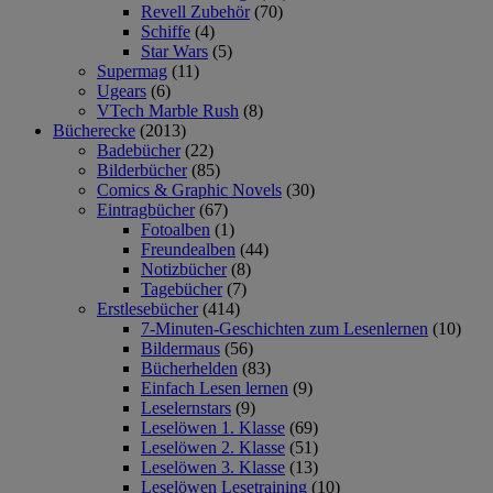
Revell Zubehör
(70)
Schiffe
(4)
Star Wars
(5)
Supermag
(11)
Ugears
(6)
VTech Marble Rush
(8)
Bücherecke
(2013)
Badebücher
(22)
Bilderbücher
(85)
Comics & Graphic Novels
(30)
Eintragbücher
(67)
Fotoalben
(1)
Freundealben
(44)
Notizbücher
(8)
Tagebücher
(7)
Erstlesebücher
(414)
7-Minuten-Geschichten zum Lesenlernen
(10)
Bildermaus
(56)
Bücherhelden
(83)
Einfach Lesen lernen
(9)
Leselernstars
(9)
Leselöwen 1. Klasse
(69)
Leselöwen 2. Klasse
(51)
Leselöwen 3. Klasse
(13)
Leselöwen Lesetraining
(10)