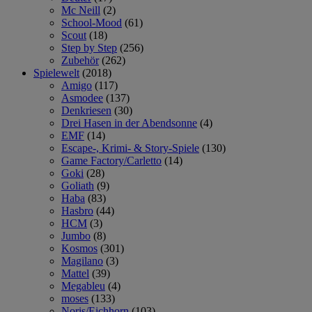
Mc Neill
(2)
School-Mood
(61)
Scout
(18)
Step by Step
(256)
Zubehör
(262)
Spielewelt
(2018)
Amigo
(117)
Asmodee
(137)
Denkriesen
(30)
Drei Hasen in der Abendsonne
(4)
EMF
(14)
Escape-, Krimi- & Story-Spiele
(130)
Game Factory/Carletto
(14)
Goki
(28)
Goliath
(9)
Haba
(83)
Hasbro
(44)
HCM
(3)
Jumbo
(8)
Kosmos
(301)
Magilano
(3)
Mattel
(39)
Megableu
(4)
moses
(133)
Noris/Eichhorn
(103)