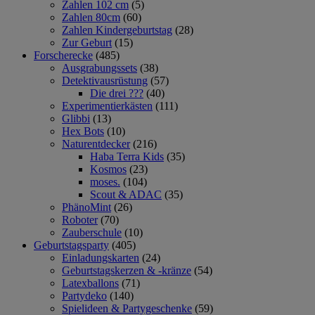
Zahlen 102 cm
(5)
Zahlen 80cm
(60)
Zahlen Kindergeburtstag
(28)
Zur Geburt
(15)
Forscherecke
(485)
Ausgrabungssets
(38)
Detektivausrüstung
(57)
Die drei ???
(40)
Experimentierkästen
(111)
Glibbi
(13)
Hex Bots
(10)
Naturentdecker
(216)
Haba Terra Kids
(35)
Kosmos
(23)
moses.
(104)
Scout & ADAC
(35)
PhänoMint
(26)
Roboter
(70)
Zauberschule
(10)
Geburtstagsparty
(405)
Einladungskarten
(24)
Geburtstagskerzen & -kränze
(54)
Latexballons
(71)
Partydeko
(140)
Spielideen & Partygeschenke
(59)