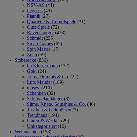
NSV/AS
(44)
Pegasus
(49)
Piatnik
(27)
Quartette & Trumpfspiele
(31)
Quiz-Spiele
(72)
Ravensburger
(428)
Schmidt
(235)
Smart Games
(65)
Spin Master
(17)
Zoch
(59)
Stöberecke
(836)
bb Klostermann
(132)
Goki
(24)
Jojos, Flummis & Co.
(22)
Lutz Mauder
(189)
moses.
(210)
Schenken
(32)
Schlüsselanhänger
(8)
Slime, Knete, Squishies & Co.
(46)
Taschen & Geldbörsen
(3)
Trendhaus
(194)
Uhren & Wecker
(29)
Unkategorisiert
(10)
Weihnachten
(158)