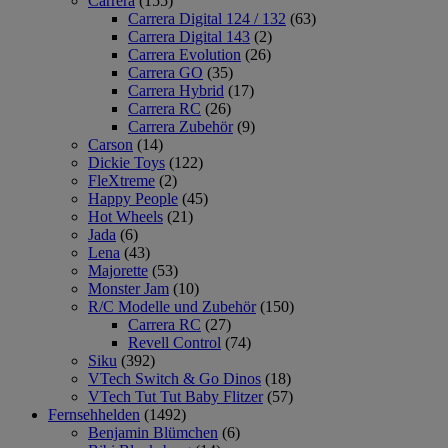
Carrera
(155)
Carrera Digital 124 / 132
(63)
Carrera Digital 143
(2)
Carrera Evolution
(26)
Carrera GO
(35)
Carrera Hybrid
(17)
Carrera RC
(26)
Carrera Zubehör
(9)
Carson
(14)
Dickie Toys
(122)
FleXtreme
(2)
Happy People
(45)
Hot Wheels
(21)
Jada
(6)
Lena
(43)
Majorette
(53)
Monster Jam
(10)
R/C Modelle und Zubehör
(150)
Carrera RC
(27)
Revell Control
(74)
Siku
(392)
VTech Switch & Go Dinos
(18)
VTech Tut Tut Baby Flitzer
(57)
Fernsehhelden
(1492)
Benjamin Blümchen
(6)