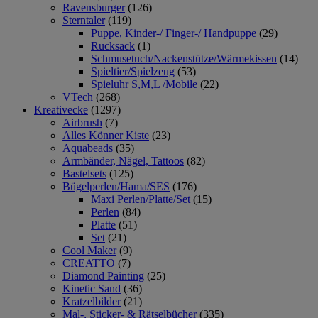
Ravensburger
(126)
Sterntaler
(119)
Puppe, Kinder-/ Finger-/ Handpuppe
(29)
Rucksack
(1)
Schmusetuch/Nackenstütze/Wärmekissen
(14)
Spieltier/Spielzeug
(53)
Spieluhr S,M,L /Mobile
(22)
VTech
(268)
Kreativecke
(1297)
Airbrush
(7)
Alles Könner Kiste
(23)
Aquabeads
(35)
Armbänder, Nägel, Tattoos
(82)
Bastelsets
(125)
Bügelperlen/Hama/SES
(176)
Maxi Perlen/Platte/Set
(15)
Perlen
(84)
Platte
(51)
Set
(21)
Cool Maker
(9)
CREATTO
(7)
Diamond Painting
(25)
Kinetic Sand
(36)
Kratzelbilder
(21)
Mal-, Sticker- & Rätselbücher
(335)