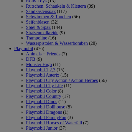
Rolly Toys
(13)
Rutschen, Schaukeln & Klettern
(39)
Sandkastenspaß
(117)
Schwimmen & Tauchen
(56)
Seifenblasen
(32)
Spiel & Spaß
(144)
Straßenmalkreide
(9)
Trampoline
(16)
Wasserpistolen & Wasserbomben
(28)
Playmobil
(476)
Animals + Friends
(7)
DFB
(9)
Monster High
(11)
Playmobil 1,2,3
(15)
Playmobil Asterix
(15)
Playmobil City Action / Action Heroes
(56)
Playmobil City Life
(11)
Playmobil Color
(8)
Playmobil Country
(17)
Playmobil Dinos
(11)
Playmobil Dollhouse
(8)
Playmobil Dragons
(1)
Playmobil FamilyFun
(3)
Playmobil Horses of Waterfall
(7)
Playmobil Junior
(37)