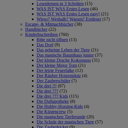
Lesenlernen in 3 Schritten
(15)
WAS IST WAS Erstes Lesen
(46)
WAS IST WAS Erstes Lesen easy!
(21)
Wieso? Weshalb? Warum? Erstleser
(17)
Escape- & Mitmachbücher
(38)
Handbücher
(22)
Kinderbuchreihen
(760)
Bitte nicht öffnen
(13)
Das Dorf
(9)
Das geheime Leben der Tiere
(21)
Das magische Baumhaus junior
(37)
Der kleine Drache Kokosnuss
(31)
Der kleine Major Tom
(21)
Der letzte Feuerfalke
(12)
Der Räuber Hotzenplotz
(4)
Der Zauberschüler
(7)
Die drei !!!
(87)
Die drei ???
(72)
Die drei ??? Kids
(115)
Die Duftapotheke
(8)
Die Hobby-Horsing-Kids
(4)
Die Küstencrew
(5)
Die magischen Tierfreunde
(20)
Die Schule der magischen Tiere
(57)
Die Zauberkicker
(9)