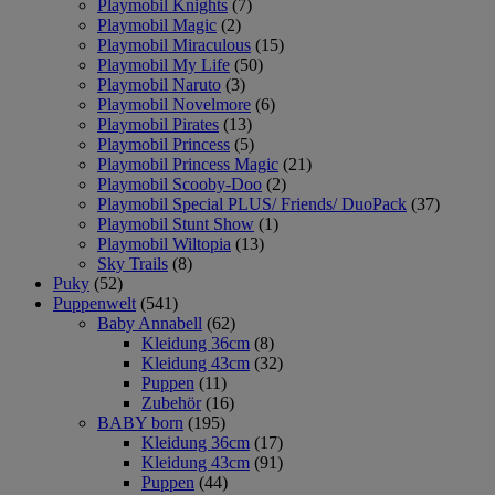
Playmobil Knights
(7)
Playmobil Magic
(2)
Playmobil Miraculous
(15)
Playmobil My Life
(50)
Playmobil Naruto
(3)
Playmobil Novelmore
(6)
Playmobil Pirates
(13)
Playmobil Princess
(5)
Playmobil Princess Magic
(21)
Playmobil Scooby-Doo
(2)
Playmobil Special PLUS/ Friends/ DuoPack
(37)
Playmobil Stunt Show
(1)
Playmobil Wiltopia
(13)
Sky Trails
(8)
Puky
(52)
Puppenwelt
(541)
Baby Annabell
(62)
Kleidung 36cm
(8)
Kleidung 43cm
(32)
Puppen
(11)
Zubehör
(16)
BABY born
(195)
Kleidung 36cm
(17)
Kleidung 43cm
(91)
Puppen
(44)