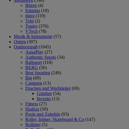
Mediawelt
(598)
Bitzee
(4)
Edurino
(18)
tiptoi
(119)
Tobi
(2)
Tonies
(376)
VTech
(78)
Musik & Instrumente
(57)
Ostern
(307)
Outdoorspaß
(1045)
AquaPlay
(27)
Authentic Sports
(34)
Ballsport
(118)
BERG
(56)
Best Sporting
(249)
Big
(69)
Camping
(13)
Drachen und Wurfgleiter
(69)
Günther
(54)
Invento
(13)
Fitness
(27)
Hudora
(50)
Pools und Zubehör
(93)
Roller, Inliner, Skateboard & Co
(147)
Rollplay
(5)