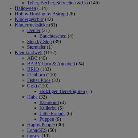
Teller, Becher, Servietten & Co
(146)
Halloween
(114)
Hobby Horsing by Astrup
(26)
Kindergeschirr
(42)
Kinderrucksäcke
(61)
Deuter
(21)
Bauchtaschen
(4)
Step by Step
(39)
Sterntaler
(1)
Kleinkindwelt
(1172)
ABC
(40)
BABY born & Annabell
(24)
BRIO
(182)
Eichhorn
(110)
Fisher-Price
(32)
Goki
(110)
Holztiger Tiere/Figuren
(1)
Haba
(32)
Kleinkind
(4)
Kullerbü
(5)
Little Friends
(6)
Puppen
(9)
Happy People
(30)
Lena/SES
(50)
moses.
(19)