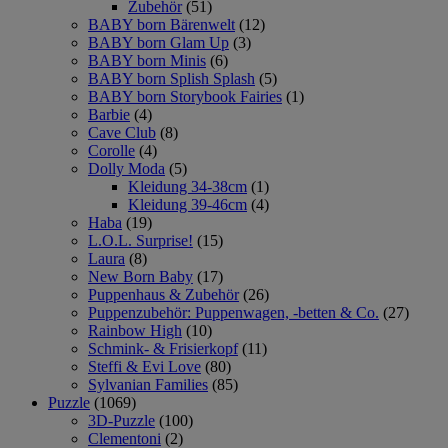
Zubehör
(51)
BABY born Bärenwelt
(12)
BABY born Glam Up
(3)
BABY born Minis
(6)
BABY born Splish Splash
(5)
BABY born Storybook Fairies
(1)
Barbie
(4)
Cave Club
(8)
Corolle
(4)
Dolly Moda
(5)
Kleidung 34-38cm
(1)
Kleidung 39-46cm
(4)
Haba
(19)
L.O.L. Surprise!
(15)
Laura
(8)
New Born Baby
(17)
Puppenhaus & Zubehör
(26)
Puppenzubehör: Puppenwagen, -betten & Co.
(27)
Rainbow High
(10)
Schmink- & Frisierkopf
(11)
Steffi & Evi Love
(80)
Sylvanian Families
(85)
Puzzle
(1069)
3D-Puzzle
(100)
Clementoni
(2)