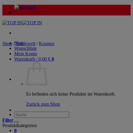
Zum
Inhalt
springen
Shop
Shop
/
Spielewelt
/
Kosmos
Wunschliste
Mein Konto
Warenkorb /
0,00
€
0
Es befinden sich keine Produkte im Warenkorb.
Zurück zum Shop
Suche
nach:
Filter
Produktkategorien
0