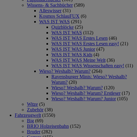
Wissens- & Sachbücher
(589)
Alleswisser
(31)
Kosmos SchlauFUX
(6)
WAS IST WAS
(291)
Quizblöcke
(25)
WAS IST WAS
(112)
WAS IST WAS Erstes Lesen
(46)
WAS IST WAS Erstes Lesen easy!
(21)
WAS IST WAS Junior
(47)
WAS IST WAS Kids
(4)
WAS IST WAS Meine Welt
(36)
WAS IST WAS Wissenschaften easy!
(11)
Wieso? Weshalb? Warum?
(264)
Ravensburger Minis: Wieso? Weshalb?
Warum?
(20)
Wieso? Weshalb? Warum?
(120)
Wieso? Weshalb? Warum? Erstleser
(17)
Wieso? Weshalb? Warum? Junior
(105)
Witze
(5)
Zubehör
(38)
Fahrzeugwelt
(1550)
Big
(69)
BRIO Holzeisenbahn
(152)
Bruder
(282)