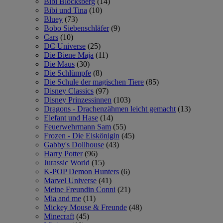
Bibi Blocksberg
(14)
Bibi und Tina
(10)
Bluey
(73)
Bobo Siebenschläfer
(9)
Cars
(10)
DC Universe
(25)
Die Biene Maja
(11)
Die Maus
(30)
Die Schlümpfe
(8)
Die Schule der magischen Tiere
(85)
Disney Classics
(97)
Disney Prinzessinnen
(103)
Dragons - Drachenzähmen leicht gemacht
(13)
Elefant und Hase
(14)
Feuerwehrmann Sam
(55)
Frozen - Die Eiskönigin
(45)
Gabby's Dollhouse
(43)
Harry Potter
(96)
Jurassic World
(15)
K-POP Demon Hunters
(6)
Marvel Universe
(41)
Meine Freundin Conni
(21)
Mia and me
(11)
Mickey Mouse & Freunde
(48)
Minecraft
(45)