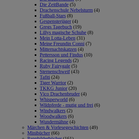
Die ZeitBande
(5)
Drachenschule Nebelsturm
(4)
Fußball-Stars
(8)
Gespensterjäger
(4)
Gregs Tagebuch
(19)
Lillys magische Schuhe
(8)
Mein Lotta-Leben
(31)
Meine Freundin Conni
(7)
Mitternachtskatzen
(4)
Pettersson und Findus
(10)
Racing Legends
(2)
Ruby Fairygale
(5)
Sternenschweif
(43)
Tafiti
(24)
Tiger Warrior
(2)
TKKG Junior
(20)
Vico Drachenbruder
(4)
Whisperworld
(6)
Wildpferde - mutig und frei
(6)
Windwalkers
(2)
Woodwalkers
(6)
Wundermähne
(4)
Märchen & Vorlesegeschichten
(49)
Minibücher
(66)
Pappbilderbücher
(161)