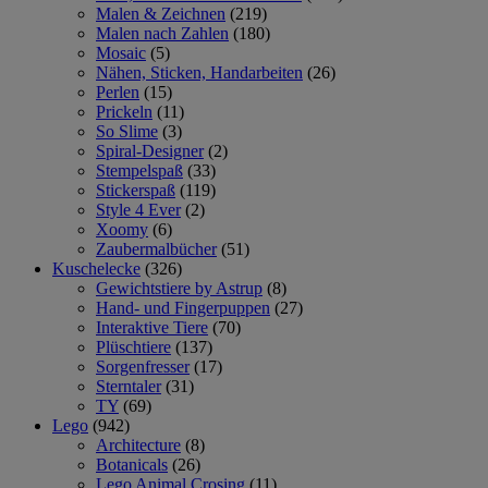
Malen & Zeichnen
(219)
Malen nach Zahlen
(180)
Mosaic
(5)
Nähen, Sticken, Handarbeiten
(26)
Perlen
(15)
Prickeln
(11)
So Slime
(3)
Spiral-Designer
(2)
Stempelspaß
(33)
Stickerspaß
(119)
Style 4 Ever
(2)
Xoomy
(6)
Zaubermalbücher
(51)
Kuschelecke
(326)
Gewichtstiere by Astrup
(8)
Hand- und Fingerpuppen
(27)
Interaktive Tiere
(70)
Plüschtiere
(137)
Sorgenfresser
(17)
Sterntaler
(31)
TY
(69)
Lego
(942)
Architecture
(8)
Botanicals
(26)
Lego Animal Crosing
(11)