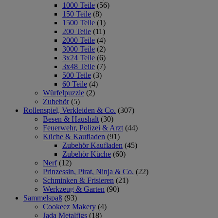
1000 Teile
(56)
150 Teile
(8)
1500 Teile
(1)
200 Teile
(11)
2000 Teile
(4)
3000 Teile
(2)
3x24 Teile
(6)
3x48 Teile
(7)
500 Teile
(3)
60 Teile
(4)
Würfelpuzzle
(2)
Zubehör
(5)
Rollenspiel, Verkleiden & Co.
(307)
Besen & Haushalt
(30)
Feuerwehr, Polizei & Arzt
(44)
Küche & Kaufladen
(91)
Zubehör Kaufladen
(45)
Zubehör Küche
(60)
Nerf
(12)
Prinzessin, Pirat, Ninja & Co.
(22)
Schminken & Frisieren
(21)
Werkzeug & Garten
(90)
Sammelspaß
(93)
Cookeez Makery
(4)
Jada Metalfigs
(18)