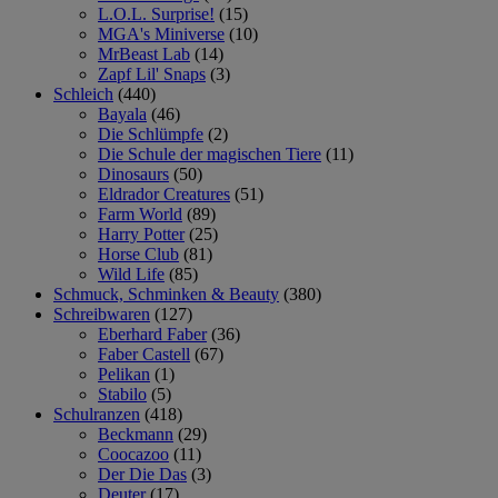
L.O.L. Surprise!
(15)
MGA's Miniverse
(10)
MrBeast Lab
(14)
Zapf Lil' Snaps
(3)
Schleich
(440)
Bayala
(46)
Die Schlümpfe
(2)
Die Schule der magischen Tiere
(11)
Dinosaurs
(50)
Eldrador Creatures
(51)
Farm World
(89)
Harry Potter
(25)
Horse Club
(81)
Wild Life
(85)
Schmuck, Schminken & Beauty
(380)
Schreibwaren
(127)
Eberhard Faber
(36)
Faber Castell
(67)
Pelikan
(1)
Stabilo
(5)
Schulranzen
(418)
Beckmann
(29)
Coocazoo
(11)
Der Die Das
(3)
Deuter
(17)